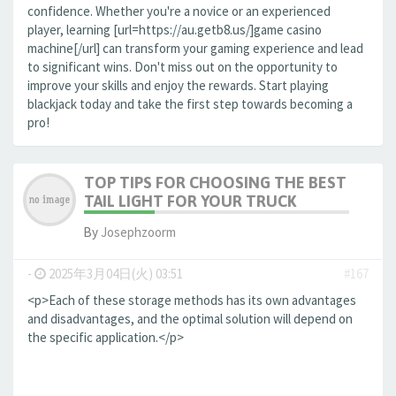
confidence. Whether you're a novice or an experienced
player, learning [url=https://au.getb8.us/]game casino
machine[/url] can transform your gaming experience and lead
to significant wins. Don't miss out on the opportunity to
improve your skills and enjoy the rewards. Start playing
blackjack today and take the first step towards becoming a
pro!
TOP TIPS FOR CHOOSING THE BEST
TAIL LIGHT FOR YOUR TRUCK
By
Josephzoorm
-
2025年3月04日(火) 03:51
#167
<p>Each of these storage methods has its own advantages
and disadvantages, and the optimal solution will depend on
the specific application.</p>