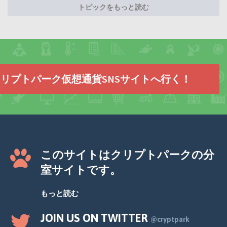
トピックをもっと読む
リプトパーク仮想通貨SNSサイトへ行く！
このサイトはクリプトパークの分
室サイトです。
もっと読む
JOIN US ON TWITTER
@cryptpark