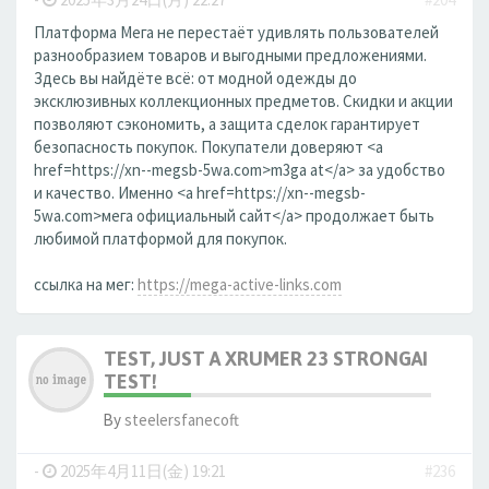
Платформа Мега не перестаёт удивлять пользователей
разнообразием товаров и выгодными предложениями.
Здесь вы найдёте всё: от модной одежды до
эксклюзивных коллекционных предметов. Скидки и акции
позволяют сэкономить, а защита сделок гарантирует
безопасность покупок. Покупатели доверяют <a
href=https://xn--megsb-5wa.com>m3ga at</a> за удобство
и качество. Именно <a href=https://xn--megsb-
5wa.com>мега официальный сайт</a> продолжает быть
любимой платформой для покупок.
ссылка на мег:
https://mega-active-links.com
TEST, JUST A XRUMER 23 STRONGAI
TEST!
By
steelersfanecoft
-
2025年4月11日(金) 19:21
#236