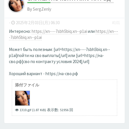
By
SergZenly
-
2025年2月03日(月) 06:30
#101
Интересно:
https://xn----7sbh5biq.xn--p1ai
или
https://xn---
-7sbh5biq.xn--p1ai
Может быть полезным: [url=https://xn----7sbh5biq.xn--
p1ai]пойти на сво выплаты[/url] или [url=https://на-
сво.рф]сво по контракту условия 2024[/url]
Хороший вариант - https://на-сво.рф
添付ファイル
1310.gif (1.87 KiB) 表示数: 51956 回