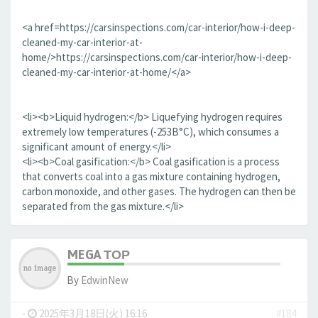
<a href=https://carsinspections.com/car-interior/how-i-deep-
cleaned-my-car-interior-at-
home/>https://carsinspections.com/car-interior/how-i-deep-
cleaned-my-car-interior-at-home/</a>
<li><b>Liquid hydrogen:</b> Liquefying hydrogen requires
extremely low temperatures (-253В°C), which consumes a
significant amount of energy.</li>
<li><b>Coal gasification:</b> Coal gasification is a process
that converts coal into a gas mixture containing hydrogen,
carbon monoxide, and other gases. The hydrogen can then be
separated from the gas mixture.</li>
MEGA ТОР
By
EdwinNew
-
2025年3月18日(火) 16:16
#184