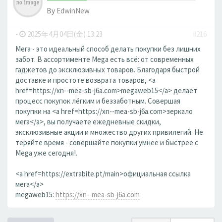
By
EdwinNew
-
2025年4月04日(金) 13:23
#216
Мега - это идеальный способ делать покупки без лишних
забот. В ассортименте Mega есть всё: от современных
гаджетов до эксклюзивных товаров. Благодаря быстрой
доставке и простоте возврата товаров, <a
href=https://xn--mea-sb-j6a.com>megaweb15</a> делает
процесс покупок лёгким и беззаботным. Совершая
покупки на <a href=https://xn--mea-sb-j6a.com>зеркало
мега</a>, вы получаете ежедневные скидки,
эксклюзивные акции и множество других привилегий. Не
теряйте время - совершайте покупки умнее и быстрее с
Mega уже сегодня!.
<a href=https://extrabite.pt/main>официальная ссылка
мега</a>
megaweb15:
https://xn--mea-sb-j6a.com