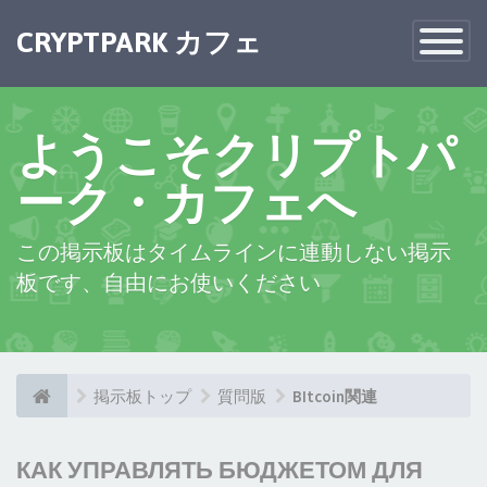
×
CRYPTPARK カフェ
Toggle
Navigatio
ようこそクリプトパ
ーク・カフェへ
この掲示板はタイムラインに連動しない掲示
板です、自由にお使いください
掲示板トップ
質問版
BItcoin関連
КАК УПРАВЛЯТЬ БЮДЖЕТОМ ДЛЯ