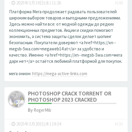
-
2025年3月19日(水) 11:26
#188
Платформа Мега продолжает радовать пользователей
широким выбором товаров и выгодными предложениями.
Здесь можно найти все: от модной одежды до редких
коллекционных предметов. Акции и скидки помогают
экономить, а система защиты сделок делает шопинг
безопасным. Покупатели доверяют <a href=https://xn--
megsb-5wa.com>megaweb14 at</a> за удобство и
качество. Именно <a href=https://xn--megsb-5wa.com>мега
дарк нет</a> остаётся любимой платформой для покупок.
мега онион:
https://mega-active-links.com
PHOTOSHOP CRACK TORRENT OR
PHOTOSHOP 2023 CRACKED
By
RogerMib
-
2025年3月20日(木) 19:34
#193