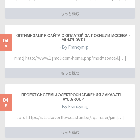
もっと読む
ОПТИМИЗАЦИЯ САЙТА С ОПЛАТОЙ ЗА ПОЗИЦИИ МОСКВА -
04
MIHAYLOV.DI
8
- By Frankymig
mmzj http://www.1gmoli.com/home.php?mod=space&[…]
もっと読む
ПРОЕКТ СИСТЕМЫ ЭЛЕКТРОСНАБЖЕНИЯ ЗАКАЗАТЬ -
04
AYU.GROUP
8
- By Frankymig
sufs https://stackoverflow.qastan.be/?qa=user/jam[…]
もっと読む