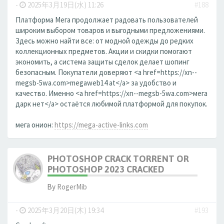
-
2025年3月19日(水) 11:26
#188
Платформа Мега продолжает радовать пользователей
широким выбором товаров и выгодными предложениями.
Здесь можно найти все: от модной одежды до редких
коллекционных предметов. Акции и скидки помогают
экономить, а система защиты сделок делает шопинг
безопасным. Покупатели доверяют <a href=https://xn--
megsb-5wa.com>megaweb14 at</a> за удобство и
качество. Именно <a href=https://xn--megsb-5wa.com>мега
дарк нет</a> остаётся любимой платформой для покупок.
мега онион:
https://mega-active-links.com
PHOTOSHOP CRACK TORRENT OR
PHOTOSHOP 2023 CRACKED
By
RogerMib
-
2025年3月20日(木) 19:34
#193