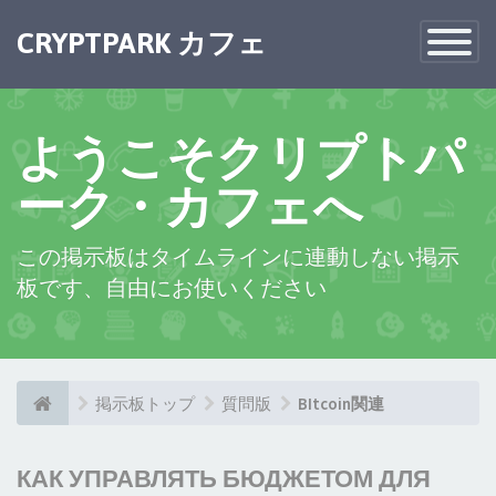
×
CRYPTPARK カフェ
Toggle
Navigatio
ようこそクリプトパ
ーク・カフェへ
この掲示板はタイムラインに連動しない掲示
板です、自由にお使いください
掲示板トップ
質問版
BItcoin関連
КАК УПРАВЛЯТЬ БЮДЖЕТОМ ДЛЯ