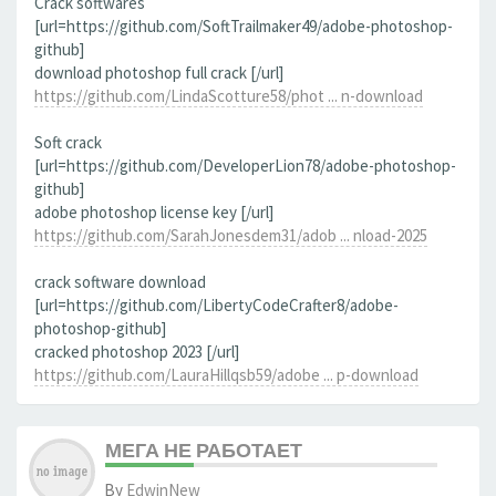
Crack softwares
[url=https://github.com/SoftTrailmaker49/adobe-photoshop-
github]
download photoshop full crack [/url]
https://github.com/LindaScotture58/phot ... n-download
Soft crack
[url=https://github.com/DeveloperLion78/adobe-photoshop-
github]
adobe photoshop license key [/url]
https://github.com/SarahJonesdem31/adob ... nload-2025
crack software download
[url=https://github.com/LibertyCodeCrafter8/adobe-
photoshop-github]
cracked photoshop 2023 [/url]
https://github.com/LauraHillqsb59/adobe ... p-download
МЕГА НЕ РАБОТАЕТ
By
EdwinNew