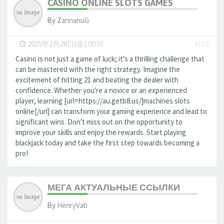
CASINO ONLINE SLOTS GAMES
By
ZarinanuG
-
2025年2月28日(金) 00:05
#159
Casino is not just a game of luck; it's a thrilling challenge that
can be mastered with the right strategy. Imagine the
excitement of hitting 21 and beating the dealer with
confidence. Whether you're a novice or an experienced
player, learning [url=https://au.getb8.us/]machines slots
online[/url] can transform your gaming experience and lead to
significant wins. Don't miss out on the opportunity to
improve your skills and enjoy the rewards. Start playing
blackjack today and take the first step towards becoming a
pro!
МЕГА АКТУАЛЬНЫЕ ССЫЛКИ
By
HenryVab