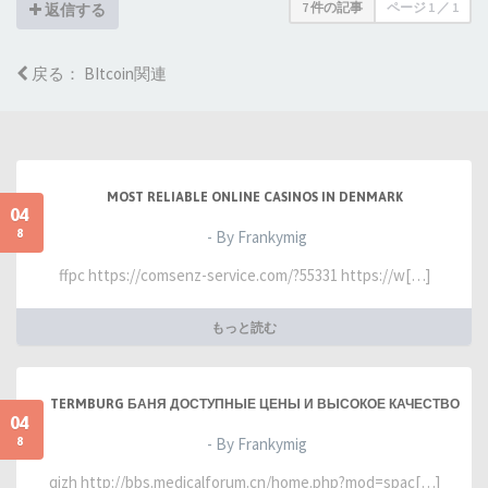
7 件の記事
ページ
1
／
1
返信する
戻る： BItcoin関連
MOST RELIABLE ONLINE CASINOS IN DENMARK
04
8
- By Frankymig
ffpc https://comsenz-service.com/?55331 https://w[…]
もっと読む
TERMBURG БАНЯ ДОСТУПНЫЕ ЦЕНЫ И ВЫСОКОЕ КАЧЕСТВО
04
8
- By Frankymig
qjzh http://bbs.medicalforum.cn/home.php?mod=spac[…]