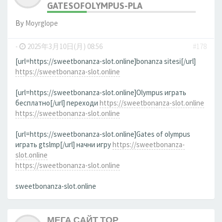
GATESOFOLYMPUS-PLA
By
Moуrglope
-
2025年3月10日(月) 08:56
#178
[url=https://sweetbonanza-slot.online]bonanza sitesi[/url]
https://sweetbonanza-slot.online
[url=https://sweetbonanza-slot.online]Olympus играть
бесплатно[/url] переходи
https://sweetbonanza-slot.online
https://sweetbonanza-slot.online
[url=https://sweetbonanza-slot.online]Gates of olympus
играть gtslmp[/url] начни игру
https://sweetbonanza-
slot.online
https://sweetbonanza-slot.online
sweetbonanza-slot.online
МЕГА САЙТ ТОР