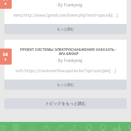
8
- By Frankymig
mmzj http://www.1gmoli.com/home.php?mod=space&[…]
もっと読む
ПРОЕКТ СИСТЕМЫ ЭЛЕКТРОСНАБЖЕНИЯ ЗАКАЗАТЬ -
04
AYU.GROUP
8
- By Frankymig
sufs https://stackoverflow.qastan.be/?qa=user/jam[…]
もっと読む
トピックをもっと読む