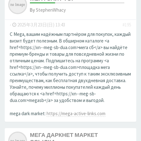
By
StephenWhacy
-
2025年3月23日(日) 13:43
#195
С Mega, вашим надёжным партнёром для покупок, каждый
визит будет полезным. В обширном каталоге <a
href=https://xn--meg-sb-dua.com>мега сб</a> вы найдёте
премиум-бренды и товары для повседневной жизни по
отличным ценам. Подпишитесь на программу <a
href=https://xn--meg-sb-dua.com>площадка мега
ссылка</a>, чтобы получить доступ к таким эксклюзивным
преимуществам, как бесплатная двухдневная доставка.
Узнайте, почему миллионы покупателей каждый день
обращаются к <a href=https://xn--meg-sb-
dua.com>megasb</a> за удобством и выгодой.
mega dark market:
https://mega-active-links.com
МЕГА ДАРКНЕТ МАРКЕТ