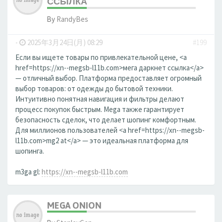
ССЫЛКА
By
RandyBes
-
2025年3月24日(月) 08:29
#199
Если вы ищете товары по привлекательной цене, <a
href=https://xn--megsb-l11b.com>мега даркнет ссылка</a>
— отличный выбор. Платформа предоставляет огромный
выбор товаров: от одежды до бытовой техники.
Интуитивно понятная навигация и фильтры делают
процесс покупок быстрым. Mega также гарантирует
безопасность сделок, что делает шопинг комфортным.
Для миллионов пользователей <a href=https://xn--megsb-
l11b.com>mg2 at</a> — это идеальная платформа для
шопинга.
m3ga gl:
https://xn--megsb-l11b.com
MEGA ONION