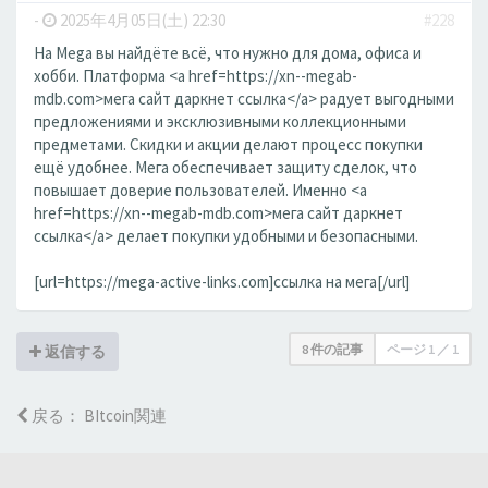
-
2025年4月05日(土) 22:30
#228
На Mega вы найдёте всё, что нужно для дома, офиса и
хобби. Платформа <a href=https://xn--megab-
mdb.com>мега сайт даркнет ссылка</a> радует выгодными
предложениями и эксклюзивными коллекционными
предметами. Скидки и акции делают процесс покупки
ещё удобнее. Мега обеспечивает защиту сделок, что
повышает доверие пользователей. Именно <a
href=https://xn--megab-mdb.com>мега сайт даркнет
ссылка</a> делает покупки удобными и безопасными.
[url=https://mega-active-links.com]ссылка на мега[/url]
8 件の記事
ページ
1
／
1
返信する
戻る： BItcoin関連