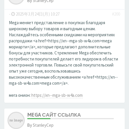
By
StanleyCep
-
2025年3月24日(月) 10:27
#200
Mega меняет представление о покупках благодаря
широкому выбору товаров и выгодным ценам.
Наслаждайтесь особенными скидками на мероприятиях
распродажи <a href=https://xn--mga-sb-w4a.com>mega
мориарти</a>, которые предлагают дополнительные
бонусы для участников. Стремление Mega обеспечить
потребности покупателей делает его лидером в области
электронной торговли. Повысьте свой покупательский
опыт уже сегодня, воспользовавшись
высококачественным обслуживанием <a href=https://xn--
mga-sb-w4a.com>mega com</a>.
мега онион:
https://xn--mga-sb-w4a.com
MEGA САЙТ ССЫЛКА
By
StanleyCep