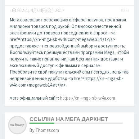
-
2025年4月04日(金) 23:17
#221
Мега совершает революцию в сфере покупок, предлагая
миллионы товаров под рукой. От высококачественной
электроники до товаров повседневного спроса - <a
href=https://xn--mga-sb-w4a.com>megaweb14 at</a>
предоставляет непревзойденный выбор и доступность.
Воспользуйтесь преимуществами программы Mega, чтобы
получить такие привилегии, как бесплатная доставка и
эксклюзивный доступ к фильмам и сериалам.
Преобразите свой покупательский опыт сегодня, испытав
непревзойденное удобство <a href=https://xn--mga-sb-
w4a.com>megaweb14 at</a>.
мега официальный сайт:
https://xn--mga-sb-w4a.com
ССЫЛКА НА МЕГА ДАРКНЕТ
By
Thomascom