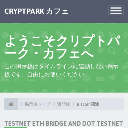
×
CRYPTPARK カフェ
Toggle
Navigatio
ようこそクリプトパ
ーク・カフェへ
この掲示板はタイムラインに連動しない掲示
板です、自由にお使いください
掲示板トップ
質問版
BItcoin関連
TESTNET ETH BRIDGE AND DOT TESTNET