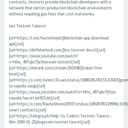
contracts, testnets provide blockchain developers with a
network that mirrors production blockchain environments
without requiring gas fees that cost real money.
Get Testnet Tokens!
[url=https://t.me/faucetmeplz]blockchain app download
apk[/url]
[url=https://defisherlock.com/]bsc testnet docs3[/url]
[url=https://www.youtube.com/watch?
v=Hho_49TqkcY]ethereum testent[/url]
[url=https://debank.com/stream/3039483]token free
beat[/url]
[url=https://x.com/Junior13Luan/status/1888245243155218435]goer
to sepolia swap[/url]
[url=https://www.youtube.com/watch?v=Hho_49TqkcY]ttps
sepolia faucet pk910 de[/url]
[url=https://x.com/RauheShemi20597/status/1882878522999611596
smart contracts[/url]
[url=https://telegra.ph/Help-Us-Collect-Testnet-Tokens--
Win-3000-01-25]dogecoin testnet faucet[/url]