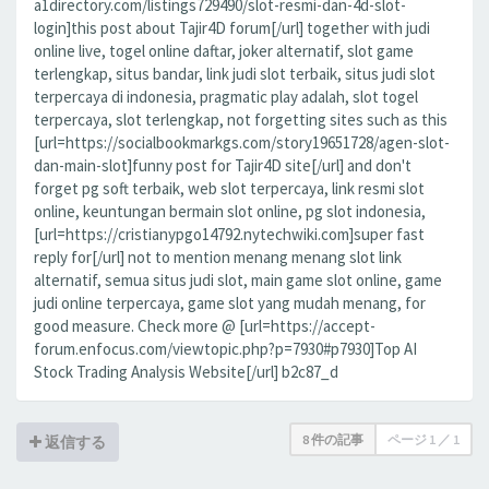
a1directory.com/listings729490/slot-resmi-dan-4d-slot-
login]this post about Tajir4D forum[/url] together with judi
online live, togel online daftar, joker alternatif, slot game
terlengkap, situs bandar, link judi slot terbaik, situs judi slot
terpercaya di indonesia, pragmatic play adalah, slot togel
terpercaya, slot terlengkap, not forgetting sites such as this
[url=https://socialbookmarkgs.com/story19651728/agen-slot-
dan-main-slot]funny post for Tajir4D site[/url] and don't
forget pg soft terbaik, web slot terpercaya, link resmi slot
online, keuntungan bermain slot online, pg slot indonesia,
[url=https://cristianypgo14792.nytechwiki.com]super fast
reply for[/url] not to mention menang menang slot link
alternatif, semua situs judi slot, main game slot online, game
judi online terpercaya, game slot yang mudah menang, for
good measure. Check more @ [url=https://accept-
forum.enfocus.com/viewtopic.php?p=7930#p7930]Top AI
Stock Trading Analysis Website[/url] b2c87_d
8 件の記事
ページ
1
／
1
返信する