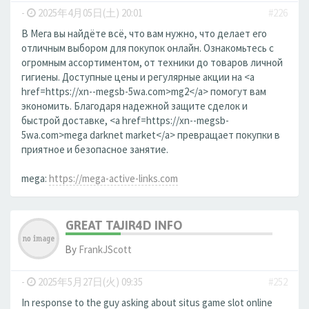
-
2025年4月05日(土) 20:01
#226
В Мега вы найдёте всё, что вам нужно, что делает его
отличным выбором для покупок онлайн. Ознакомьтесь с
огромным ассортиментом, от техники до товаров личной
гигиены. Доступные цены и регулярные акции на <a
href=https://xn--megsb-5wa.com>mg2</a> помогут вам
экономить. Благодаря надежной защите сделок и
быстрой доставке, <a href=https://xn--megsb-
5wa.com>mega darknet market</a> превращает покупки в
приятное и безопасное занятие.
mega:
https://mega-active-links.com
GREAT TAJIR4D INFO
By
FrankJScott
-
2025年5月27日(火) 09:35
#252
In response to the guy asking about situs game slot online