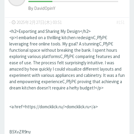
By
DavidOpinY
-
2025年2月27日(木) 03:51
#151
<h2>Exporting and Sharing My Design</h2>
<p>I embarked on a thrilling kitchen redesignС‚РђРЄ
leveraging free online tools. My goal? A stunningС‚РђРЄ
functional space without breaking the bank. I spent hours
exploring various platformsС‚РђРЄ comparing features and
ease of use. The process felt surprisingly intuitive. I was
amazed by how quickly I could visualize different layouts and
experiment with various appliances and cabinetry. It was a fun
and empowering experienceС‚РђРЄ proving that achieving a
dream kitchen doesn't require a hefty budget!</p>
<a href=https://domcklick.ru/>domcklick.ru</a>
B5XvZR9ny