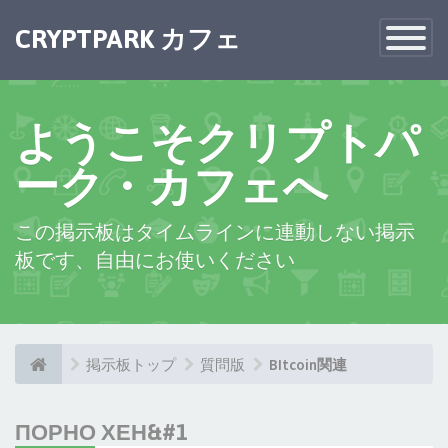
×
CRYPTPARK カフェ
Toggle
Navigatio
ようこそクリプトパ
ーク・カフェへ
この掲示板はタイムラインに連動しない掲示
板です、自由にお使いください
掲示板トップ
質問版
BItcoin関連
ПОРНО ХЕН&#1