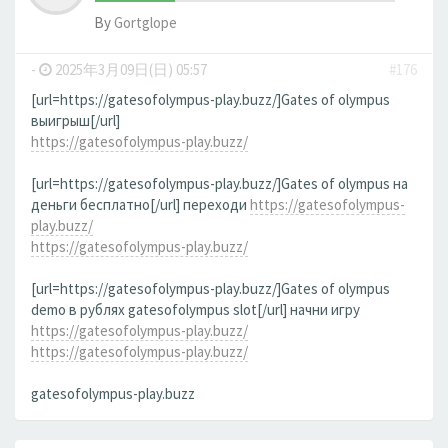
By
Gortglope
-
2025年3月09日(日) 05:57
#176
[url=https://gatesofolympus-play.buzz/]Gates of olympus
выигрыш[/url]
https://gatesofolympus-play.buzz/
[url=https://gatesofolympus-play.buzz/]Gates of olympus на
деньги бесплатно[/url] переходи
https://gatesofolympus-
play.buzz/
https://gatesofolympus-play.buzz/
[url=https://gatesofolympus-play.buzz/]Gates of olympus
demo в рублях gatesofolympus slot[/url] начни игру
https://gatesofolympus-play.buzz/
https://gatesofolympus-play.buzz/
gatesofolympus-play.buzz