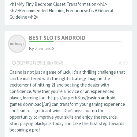
<h1>My Tiny Bedroom Closet Transformation</h1>
<h2>Recommended Flushing FrequencyвЃљ A General
Guideline</h2>
BEST SLOTS ANDROID
By
ZarinanuG
-
2025年2月28日(金) 00:45
#160
Casino is not just a game of luck; it's a thrilling challenge that
can be mastered with the right strategy. Imagine the
excitement of hitting 21 and beating the dealer with
confidence. Whether you're a novice or an experienced
player, learning [url=https://au.getb8.us/]casino android
games download[/url] can transform your gaming experience
and lead to significant wins. Don't miss out on the
opportunity to improve your skills and enjoy the rewards.
Start playing blackjack today and take the first step towards
becoming a pro!