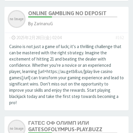
ONLINE GAMBLING NO DEPOSIT
By
ZarinanuG
-
2025年2月28日(金) 02:04
#162
Casino is not just a game of luck; it's a thrilling challenge that
can be mastered with the right strategy. Imagine the
excitement of hitting 21 and beating the dealer with
confidence. Whether you're a novice or an experienced
player, learning [url=https://au.getb8.us/]play live casino
games[/url] can transform your gaming experience and lead to
significant wins. Don't miss out on the opportunity to
improve your skills and enjoy the rewards. Start playing
blackjack today and take the first step towards becoming a
pro!
ГАТЕС ОФ ОЛИМП ИЛИ
GATESOFOLYMPUS-PLAY.BUZZ