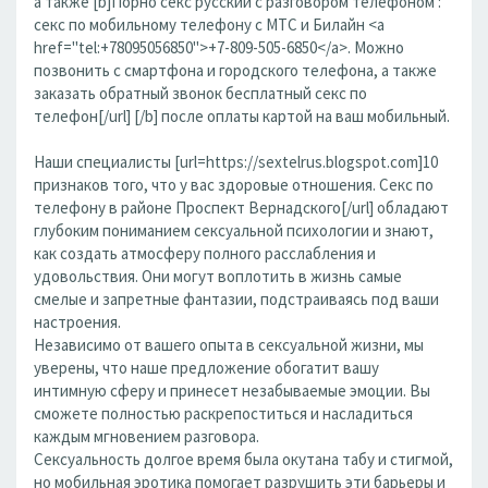
а также [b]Порно секс русский с разговором телефоном :
секс по мобильному телефону с МТС и Билайн <a
href="tel:+78095056850">+7-809-505-6850</a>. Можно
позвонить с смартфона и городского телефона, а также
заказать обратный звонок бесплатный секс по
телефон[/url] [/b] после оплаты картой на ваш мобильный.
Наши специалисты [url=https://sextelrus.blogspot.com]10
признаков того, что у вас здоровые отношения. Секс по
телефону в районе Проспект Вернадского[/url] обладают
глубоким пониманием сексуальной психологии и знают,
как создать атмосферу полного расслабления и
удовольствия. Они могут воплотить в жизнь самые
смелые и запретные фантазии, подстраиваясь под ваши
настроения.
Независимо от вашего опыта в сексуальной жизни, мы
уверены, что наше предложение обогатит вашу
интимную сферу и принесет незабываемые эмоции. Вы
сможете полностью раскрепоститься и насладиться
каждым мгновением разговора.
Сексуальность долгое время была окутана табу и стигмой,
но мобильная эротика помогает разрушить эти барьеры и