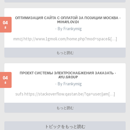
ОПТИМИЗАЦИЯ САЙТА С ОПЛАТОЙ ЗА ПОЗИЦИИ МОСКВА -
04
MIHAYLOV.DI
8
- By Frankymig
mmzj http://www.1gmoli.com/home.php?mod=space&[…]
もっと読む
ПРОЕКТ СИСТЕМЫ ЭЛЕКТРОСНАБЖЕНИЯ ЗАКАЗАТЬ -
04
AYU.GROUP
8
- By Frankymig
sufs https://stackoverflow.qastan.be/?qa=user/jam[…]
もっと読む
トピックをもっと読む