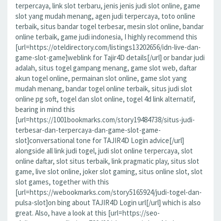
terpercaya, link slot terbaru, jenis jenis judi slot online, game
slot yang mudah menang, agen judi terpercaya, toto online
terbaik, situs bandar togel terbesar, mesin slot online, bandar
online terbaik, game judi indonesia, I highly recommend this
[url=https://oteldirectory.com/listings13202656/idn-live-dan-
game-slot-game]weblink for Tajir4D details[/url] or bandar judi
adalah, situs togel gampang menang, game slot web, daftar
akun togel online, permainan slot online, game slot yang
mudah menang, bandar togel online terbaik, situs judi slot
online pg soft, togel dan slot online, togel 4d link alternatif,
bearing in mind this
[url=https://1001bookmarks.com/story19484738/situs-judi-
terbesar-dan-terpercaya-dan-game-slot-game-
slot]conversational tone for TAJIR4D Login advice[/url]
alongside all link judi togel, judi slot online terpercaya, slot
online daftar, slot situs terbaik, link pragmatic play, situs slot
game, live slot online, joker slot gaming, situs online slot, slot
slot games, together with this
[url=https://webookmarks.com/story5165924/judi-togel-dan-
pulsa-slot]on bing about TAJIR4D Login url[/url] which is also
great. Also, have a look at this [url=https://seo-