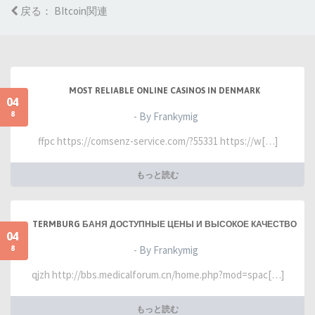
戻る： BItcoin関連
MOST RELIABLE ONLINE CASINOS IN DENMARK
04
8
- By Frankymig
ffpc https://comsenz-service.com/?55331 https://w[…]
もっと読む
TERMBURG БАНЯ ДОСТУПНЫЕ ЦЕНЫ И ВЫСОКОЕ КАЧЕСТВО
04
8
- By Frankymig
qjzh http://bbs.medicalforum.cn/home.php?mod=spac[…]
もっと読む