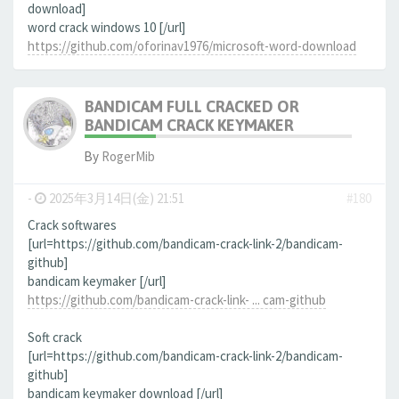
download]
word crack windows 10 [/url]
https://github.com/oforinav1976/microsoft-word-download
BANDICAM FULL CRACKED OR
BANDICAM CRACK KEYMAKER
By
RogerMib
-
2025年3月14日(金) 21:51
#180
Crack softwares
[url=https://github.com/bandicam-crack-link-2/bandicam-
github]
bandicam keymaker [/url]
https://github.com/bandicam-crack-link- ... cam-github
Soft crack
[url=https://github.com/bandicam-crack-link-2/bandicam-
github]
bandicam keymaker download [/url]