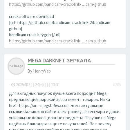
https://github.com/bandicam-crack-link- ... cam-github
crack software download
[url=https://github.com/bandicam-crack-link-2/bandicam-
github]
bandicam crack keygen [/url]
https://github.com/bandicam-crack-link- ... cam-github
MEGA DARKNET ЗЕРКАЛА
By
HenryVab
-
2025年3月24日(月) 23:31
#205
Для выгодных покупок лучше всего подходит Mega,
предлагающий широкий ассортимент товаров. На <a
href=https://xn--megsb-5wa.com>мега актуальные
ссылки</a> можно найти электронику, аксессуары и даже
уникальные коллекционные предметы. Покупки на Mega
надёжны благодаря защите покупателей. Вот почему
миллионы покупателей по всему миру доверяют <a