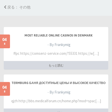
戻る： その他
MOST RELIABLE ONLINE CASINOS IN DENMARK
04
8
- By Frankymig
ffpc https://comsenz-service.com/?55331 https://w[…]
もっと読む
TERMBURG БАНЯ ДОСТУПНЫЕ ЦЕНЫ И ВЫСОКОЕ КАЧЕСТВО
04
8
- By Frankymig
qjzh http://bbs.medicalforum.cn/home.php?mod=spac[…]