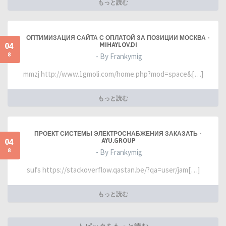
もっと読む
ОПТИМИЗАЦИЯ САЙТА С ОПЛАТОЙ ЗА ПОЗИЦИИ МОСКВА -
04
MIHAYLOV.DI
8
- By Frankymig
mmzj http://www.1gmoli.com/home.php?mod=space&[…]
もっと読む
ПРОЕКТ СИСТЕМЫ ЭЛЕКТРОСНАБЖЕНИЯ ЗАКАЗАТЬ -
04
AYU.GROUP
8
- By Frankymig
sufs https://stackoverflow.qastan.be/?qa=user/jam[…]
もっと読む