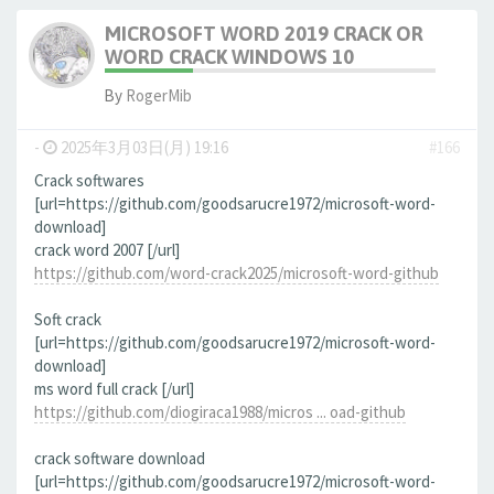
MICROSOFT WORD 2019 CRACK OR
WORD CRACK WINDOWS 10
By
RogerMib
-
2025年3月03日(月) 19:16
#166
Crack softwares
[url=https://github.com/goodsarucre1972/microsoft-word-
download]
crack word 2007 [/url]
https://github.com/word-crack2025/microsoft-word-github
Soft crack
[url=https://github.com/goodsarucre1972/microsoft-word-
download]
ms word full crack [/url]
https://github.com/diogiraca1988/micros ... oad-github
crack software download
[url=https://github.com/goodsarucre1972/microsoft-word-