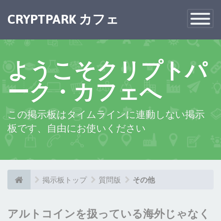
×
CRYPTPARK カフェ
Toggle
Navigatio
ようこそクリプトパ
ーク・カフェへ
この掲示板はタイムラインに連動しない掲示
板です、自由にお使いください
掲示板トップ
質問版
その他
アルトコインを扱っている海外じゃなく