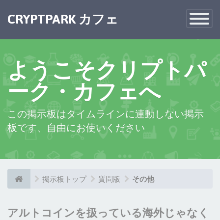
×
CRYPTPARK カフェ
Toggle
Navigatio
ようこそクリプトパ
ーク・カフェへ
この掲示板はタイムラインに連動しない掲示
板です、自由にお使いください
掲示板トップ
質問版
その他
アルトコインを扱っている海外じゃなく