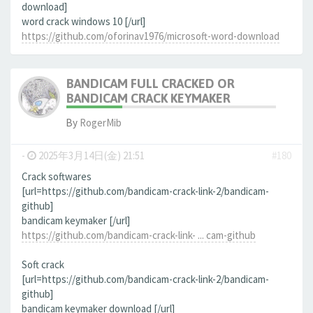
download]
word crack windows 10 [/url]
https://github.com/oforinav1976/microsoft-word-download
BANDICAM FULL CRACKED OR
BANDICAM CRACK KEYMAKER
By
RogerMib
-
2025年3月14日(金) 21:51
#180
Crack softwares
[url=https://github.com/bandicam-crack-link-2/bandicam-
github]
bandicam keymaker [/url]
https://github.com/bandicam-crack-link- ... cam-github
Soft crack
[url=https://github.com/bandicam-crack-link-2/bandicam-
github]
bandicam keymaker download [/url]