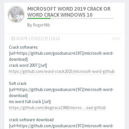
MICROSOFT WORD 2019 CRACK OR
WORD CRACK WINDOWS 10
By
RogerMib
-
2025年3月03日(月) 19:16
#166
Crack softwares
[url=https://github.com/goodsarucre1972/microsoft-word-
download]
crack word 2007 [/url]
https://github.com/word-crack2025/microsoft-word-github
Soft crack
[url=https://github.com/goodsarucre1972/microsoft-word-
download]
ms word full crack [/url]
https://github.com/diogiraca1988/micros ... oad-github
crack software download
[url=https://github.com/goodsarucre1972/microsoft-word-