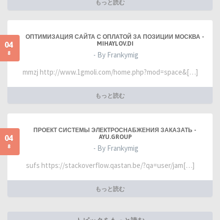
もっと読む
ОПТИМИЗАЦИЯ САЙТА С ОПЛАТОЙ ЗА ПОЗИЦИИ МОСКВА -
04
MIHAYLOV.DI
8
- By Frankymig
mmzj http://www.1gmoli.com/home.php?mod=space&[…]
もっと読む
ПРОЕКТ СИСТЕМЫ ЭЛЕКТРОСНАБЖЕНИЯ ЗАКАЗАТЬ -
04
AYU.GROUP
8
- By Frankymig
sufs https://stackoverflow.qastan.be/?qa=user/jam[…]
もっと読む