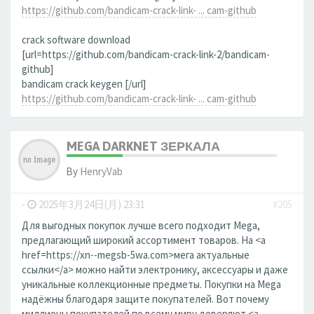
https://github.com/bandicam-crack-link- ... cam-github
crack software download
[url=https://github.com/bandicam-crack-link-2/bandicam-
github]
bandicam crack keygen [/url]
https://github.com/bandicam-crack-link- ... cam-github
MEGA DARKNET ЗЕРКАЛА
By
HenryVab
-
2025年3月24日(月) 23:31
#205
Для выгодных покупок лучше всего подходит Mega,
предлагающий широкий ассортимент товаров. На <a
href=https://xn--megsb-5wa.com>мега актуальные
ссылки</a> можно найти электронику, аксессуары и даже
уникальные коллекционные предметы. Покупки на Mega
надёжны благодаря защите покупателей. Вот почему
миллионы покупателей по всему миру доверяют <a