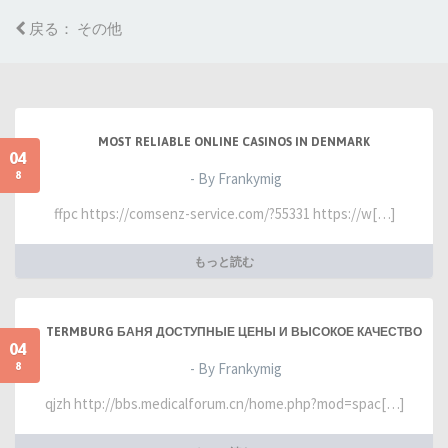
戻る： その他
MOST RELIABLE ONLINE CASINOS IN DENMARK
04
8
- By Frankymig
ffpc https://comsenz-service.com/?55331 https://w[…]
もっと読む
TERMBURG БАНЯ ДОСТУПНЫЕ ЦЕНЫ И ВЫСОКОЕ КАЧЕСТВО
04
8
- By Frankymig
qjzh http://bbs.medicalforum.cn/home.php?mod=spac[…]