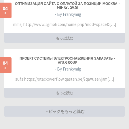
ОПТИМИЗАЦИЯ САЙТА С ОПЛАТОЙ ЗА ПОЗИЦИИ МОСКВА -
04
MIHAYLOV.DI
8
- By Frankymig
mmzj http://www.1gmoli.com/home.php?mod=space&[…]
もっと読む
ПРОЕКТ СИСТЕМЫ ЭЛЕКТРОСНАБЖЕНИЯ ЗАКАЗАТЬ -
04
AYU.GROUP
8
- By Frankymig
sufs https://stackoverflow.qastan.be/?qa=user/jam[…]
もっと読む
トピックをもっと読む