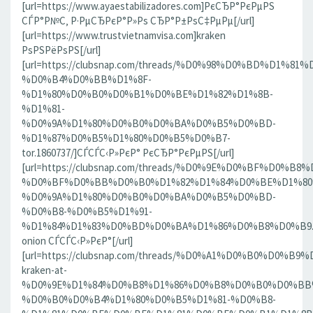
[url=https://www.ayaestabilizadores.com]РєСЂР°РєРµРЅ
СЃР°Р№С‚ Р·РµСЂРєР°Р»Рѕ СЂР°Р±РѕС‡РµРµ[/url]
[url=https://www.trustvietnamvisa.com]kraken
РѕРЅРёРѕРЅ[/url]
[url=https://clubsnap.com/threads/%D0%98%D0%BD%D
%D0%B4%D0%BB%D1%8F-
%D1%80%D0%B0%D0%B1%D0%BE%D1%82%D1%8B-
%D1%81-
%D0%9A%D1%80%D0%B0%D0%BA%D0%B5%D0%BD-
%D1%87%D0%B5%D1%80%D0%B5%D0%B7-
tor.1860737/]СЃСЃС‹Р»РєР° РєСЂР°РєРµРЅ[/url]
[url=https://clubsnap.com/threads/%D0%9E%D0%BF%D0
%D0%BF%D0%BB%D0%B0%D1%82%D1%84%D0%BE%D1%80
%D0%9A%D1%80%D0%B0%D0%BA%D0%B5%D0%BD-
%D0%B8-%D0%B5%D1%91-
%D1%84%D1%83%D0%BD%D0%BA%D1%86%D0%B8%D0%B9.186
onion СЃСЃС‹Р»РєР°[/url]
[url=https://clubsnap.com/threads/%D0%A1%D0%B0%D0%B9%
kraken-at-
%D0%9E%D1%84%D0%B8%D1%86%D0%B8%D0%B0%D0%BB
%D0%B0%D0%B4%D1%80%D0%B5%D1%81-%D0%B8-