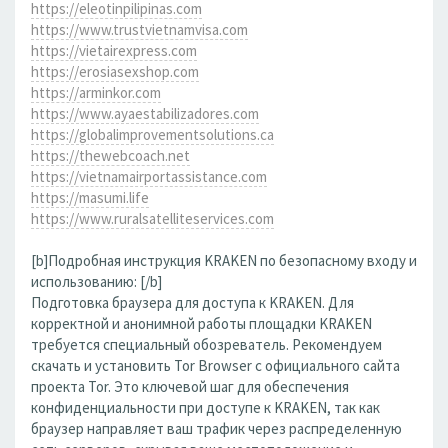
https://eleotinpilipinas.com
https://www.trustvietnamvisa.com
https://vietairexpress.com
https://erosiasexshop.com
https://arminkor.com
https://www.ayaestabilizadores.com
https://globalimprovementsolutions.ca
https://thewebcoach.net
https://vietnamairportassistance.com
https://masumi.life
https://www.ruralsatelliteservices.com
[b]Подробная инструкция KRAKEN по безопасному входу и
использованию: [/b]
Подготовка браузера для доступа к KRAKEN. Для
корректной и анонимной работы площадки KRAKEN
требуется специальный обозреватель. Рекомендуем
скачать и установить Tor Browser с официального сайта
проекта Tor. Это ключевой шаг для обеспечения
конфиденциальности при доступе к KRAKEN, так как
браузер направляет ваш трафик через распределенную