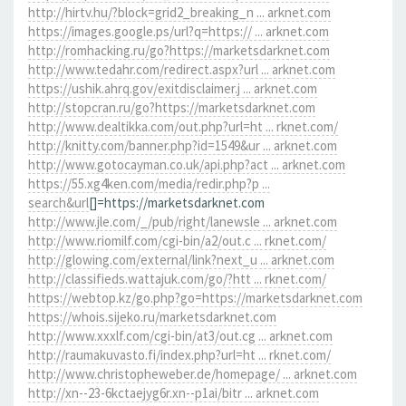
http://hirtv.hu/?block=grid2_breaking_n ... arknet.com
https://images.google.ps/url?q=https:// ... arknet.com
http://romhacking.ru/go?https://marketsdarknet.com
http://www.tedahr.com/redirect.aspx?url ... arknet.com
https://ushik.ahrq.gov/exitdisclaimer.j ... arknet.com
http://stopcran.ru/go?https://marketsdarknet.com
http://www.dealtikka.com/out.php?url=ht ... rknet.com/
http://knitty.com/banner.php?id=1549&ur ... arknet.com
http://www.gotocayman.co.uk/api.php?act ... arknet.com
https://55.xg4ken.com/media/redir.php?p ...
search&url
[]=https://marketsdarknet.com
http://www.jle.com/_/pub/right/lanewsle ... arknet.com
http://www.riomilf.com/cgi-bin/a2/out.c ... rknet.com/
http://glowing.com/external/link?next_u ... arknet.com
http://classifieds.wattajuk.com/go/?htt ... rknet.com/
https://webtop.kz/go.php?go=https://marketsdarknet.com
https://whois.sijeko.ru/marketsdarknet.com
http://www.xxxlf.com/cgi-bin/at3/out.cg ... arknet.com
http://raumakuvasto.fi/index.php?url=ht ... rknet.com/
http://www.christopheweber.de/homepage/ ... arknet.com
http://xn--23-6kctaejyg6r.xn--p1ai/bitr ... arknet.com