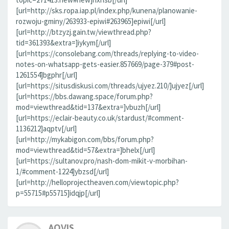
[url=http://sks.ropa.iap.pl/index.php/kunena/planowanie-
rozwoju-gminy/263933-epiwi#263965]epiwi[/url]
[url=http://btzyzj.gain.tw/viewthread.php?
tid=361393&extra=]iykym[/url]
[url=https://consolebang.com/threads/replying-to-video-
notes-on-whatsapp-gets-easier.857669/page-379#post-
1261554]bgphr[/url]
[url=https://situsdiskusi.com/threads/ujyez.210/]ujyez[/url]
[url=https://bbs.dawang.space/forum.php?
mod=viewthread&tid=137&extra=]vbuzh[/url]
[url=https://eclair-beauty.co.uk/stardust/#comment-
1136212]aqptv[/url]
[url=http://mykabigon.com/bbs/forum.php?
mod=viewthread&tid=57&extra=]bhelx[/url]
[url=https://sultanov.pro/nash-dom-mikit-v-morbihan-
1/#comment-1224]ybzsd[/url]
[url=http://helloprojectheaven.com/viewtopic.php?
p=55715#p55715]idqjp[/url]
AOVIS