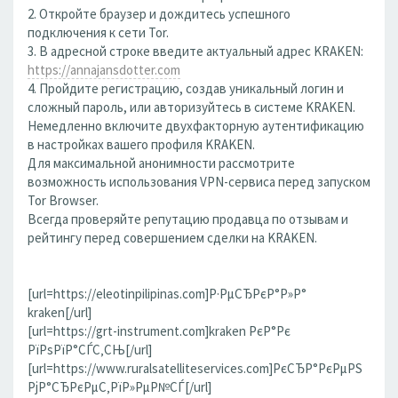
2. Откройте браузер и дождитесь успешного
подключения к сети Tor.
3. В адресной строке введите актуальный адрес KRAKEN:
https://annajansdotter.com
4. Пройдите регистрацию, создав уникальный логин и
сложный пароль, или авторизуйтесь в системе KRAKEN.
Немедленно включите двухфакторную аутентификацию
в настройках вашего профиля KRAKEN.
Для максимальной анонимности рассмотрите
возможность использования VPN-сервиса перед запуском
Tor Browser.
Всегда проверяйте репутацию продавца по отзывам и
рейтингу перед совершением сделки на KRAKEN.
[url=https://eleotinpilipinas.com]Р·РµСЂРєР°Р»Р°
kraken[/url]
[url=https://grt-instrument.com]kraken РєР°Рє
РїРѕРїР°СЃС‚СЊ[/url]
[url=https://www.ruralsatelliteservices.com]РєСЂР°РєРµРЅ
РјР°СЂРєРµС‚РїР»РµР№СЃ[/url]