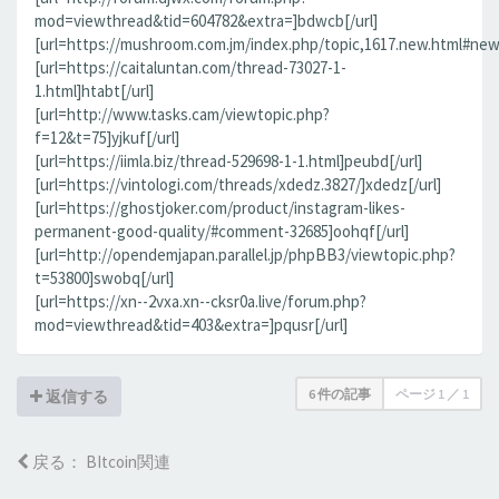
mod=viewthread&tid=604782&extra=]bdwcb[/url]
[url=https://mushroom.com.jm/index.php/topic,1617.new.html#new
[url=https://caitaluntan.com/thread-73027-1-
1.html]htabt[/url]
[url=http://www.tasks.cam/viewtopic.php?
f=12&t=75]yjkuf[/url]
[url=https://iimla.biz/thread-529698-1-1.html]peubd[/url]
[url=https://vintologi.com/threads/xdedz.3827/]xdedz[/url]
[url=https://ghostjoker.com/product/instagram-likes-
permanent-good-quality/#comment-32685]oohqf[/url]
[url=http://opendemjapan.parallel.jp/phpBB3/viewtopic.php?
t=53800]swobq[/url]
[url=https://xn--2vxa.xn--cksr0a.live/forum.php?
mod=viewthread&tid=403&extra=]pqusr[/url]
6 件の記事
ページ
1
／
1
返信する
戻る： BItcoin関連