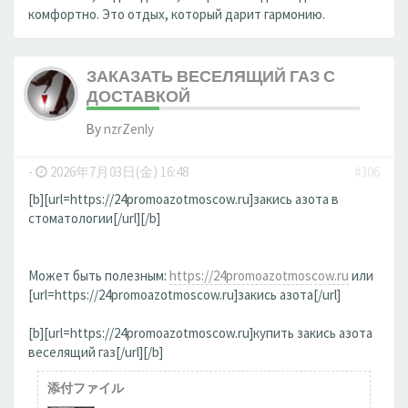
комфортно. Это отдых, который дарит гармонию.
ЗАКАЗАТЬ ВЕСЕЛЯЩИЙ ГАЗ С
ДОСТАВКОЙ
By
nzrZenly
-
2026年7月03日(金) 16:48
#306
[b][url=https://24promoazotmoscow.ru]закись азота в
стоматологии[/url][/b]
Может быть полезным:
https://24promoazotmoscow.ru
или
[url=https://24promoazotmoscow.ru]закись азота[/url]
[b][url=https://24promoazotmoscow.ru]купить закись азота
веселящий газ[/url][/b]
添付ファイル