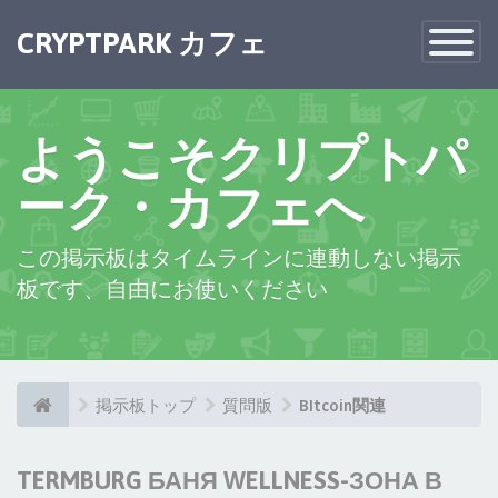
CRYPTPARK カフェ
Toggle
Navigatio
ようこそクリプトパ
ーク・カフェへ
この掲示板はタイムラインに連動しない掲示
板です、自由にお使いください
掲示板トップ
質問版
BItcoin関連
TERMBURG БАНЯ WELLNESS-ЗОНА В