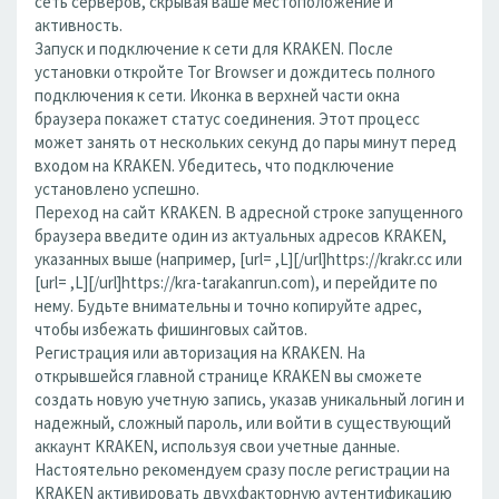
сеть серверов, скрывая ваше местоположение и
активность.
Запуск и подключение к сети для KRAKEN. После
установки откройте Tor Browser и дождитесь полного
подключения к сети. Иконка в верхней части окна
браузера покажет статус соединения. Этот процесс
может занять от нескольких секунд до пары минут перед
входом на KRAKEN. Убедитесь, что подключение
установлено успешно.
Переход на сайт KRAKEN. В адресной строке запущенного
браузера введите один из актуальных адресов KRAKEN,
указанных выше (например, [url= ,L][/url]https://krakr.cc или
[url= ,L][/url]https://kra-tarakanrun.com), и перейдите по
нему. Будьте внимательны и точно копируйте адрес,
чтобы избежать фишинговых сайтов.
Регистрация или авторизация на KRAKEN. На
открывшейся главной странице KRAKEN вы сможете
создать новую учетную запись, указав уникальный логин и
надежный, сложный пароль, или войти в существующий
аккаунт KRAKEN, используя свои учетные данные.
Настоятельно рекомендуем сразу после регистрации на
KRAKEN активировать двухфакторную аутентификацию