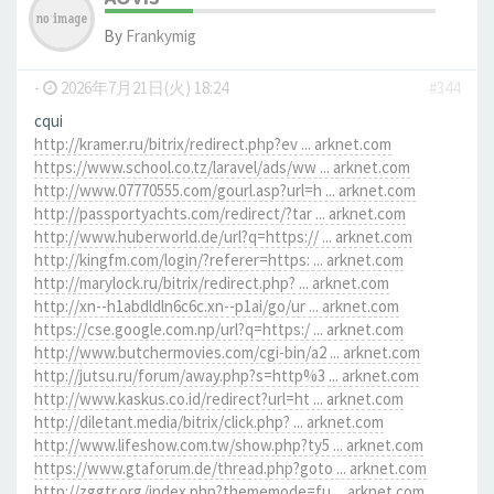
By
Frankymig
-
2026年7月21日(火) 18:24
#344
cqui
http://kramer.ru/bitrix/redirect.php?ev ... arknet.com
https://www.school.co.tz/laravel/ads/ww ... arknet.com
http://www.07770555.com/gourl.asp?url=h ... arknet.com
http://passportyachts.com/redirect/?tar ... arknet.com
http://www.huberworld.de/url?q=https:// ... arknet.com
http://kingfm.com/login/?referer=https: ... arknet.com
http://marylock.ru/bitrix/redirect.php? ... arknet.com
http://xn--h1abdldln6c6c.xn--p1ai/go/ur ... arknet.com
https://cse.google.com.np/url?q=https:/ ... arknet.com
http://www.butchermovies.com/cgi-bin/a2 ... arknet.com
http://jutsu.ru/forum/away.php?s=http%3 ... arknet.com
http://www.kaskus.co.id/redirect?url=ht ... arknet.com
http://diletant.media/bitrix/click.php? ... arknet.com
http://www.lifeshow.com.tw/show.php?ty5 ... arknet.com
https://www.gtaforum.de/thread.php?goto ... arknet.com
http://zggtr.org/index.php?thememode=fu ... arknet.com