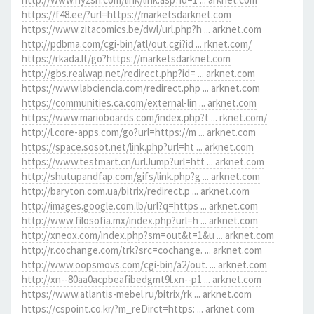
https://f48.ee/?url=https://marketsdarknet.com
https://www.zitacomics.be/dwl/url.php?h ... arknet.com
http://pdbma.com/cgi-bin/atl/out.cgi?id ... rknet.com/
https://rkada.lt/go?https://marketsdarknet.com
http://gbs.realwap.net/redirect.php?id= ... arknet.com
https://www.labciencia.com/redirect.php ... arknet.com
https://communities.ca.com/external-lin ... arknet.com
https://www.marioboards.com/index.php?t ... rknet.com/
http://l.core-apps.com/go?url=https://m ... arknet.com
https://space.sosot.net/link.php?url=ht ... arknet.com
https://www.testmart.cn/urlJump?url=htt ... arknet.com
http://shutupandfap.com/gifs/link.php?g ... arknet.com
http://baryton.com.ua/bitrix/redirect.p ... arknet.com
http://images.google.com.lb/url?q=https ... arknet.com
http://www.filosofia.mx/index.php?url=h ... arknet.com
http://xneox.com/index.php?sm=out&t=1&u ... arknet.com
http://r.cochange.com/trk?src=cochange. ... arknet.com
http://www.oopsmovs.com/cgi-bin/a2/out. ... arknet.com
http://xn--80aa0acpbeafibedgmt9l.xn--p1 ... arknet.com
https://www.atlantis-mebel.ru/bitrix/rk ... arknet.com
https://cspoint.co.kr/?m_reDirct=https: ... arknet.com