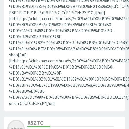
%D1%81%D0%BF%D0%BE%D1%81%D0%BE%D0%B1%D1%8B
%D0%B2%D1%85%D0%BE%D0%B4%D0%B0.1860680/]СЃСЃС‹Р»
РЅР° РєСЂР°РєРµРЅ Р°РєС‚СѓР°Р»СЊРЅР°СЏ[/url]
[url=https://clubsnap.com/threads/%D0%A0%D0%B0%D0%
%D0%B0%D0%B4%D1%80%D0%B5%D1%81%D0%B0-
%D0%9A%D1%80%D0%B0%D0%BA%D0%B5%D0%BD-
%D0%B4%D0%BB%D1%8F-
%D1%81%D1%82%D0%B0%D0%B1%D0%B8%D0%BB%D1%8
%D1%81%D0%BE%D0%B5%D0%B4%D0%B8%D0%BD%D0%B5%D0
shop[/url]
[url=https://clubsnap.com/threads/%D0%A0%D0%B0%D0%
%D1%81%D1%81%D1%8B%D0%BB%D0%BA%D0%B8-
%D0%B4%D0%BB%D1%8F-
%D0%B1%D1%8B%D1%81%D1%82%D1%80%D0%BE%D0%B3
%D0%BF%D0%B5%D1%80%D0%B5%D1%85%D0%BE%D0%B4
%D0%BD%D0%B0-
%D0%9A%D1%80%D0%B0%D0%BA%D0%B5%D0%BD.1861147/]
onion СЃСЃС‹Р»РєР°[/url]
RSZTC