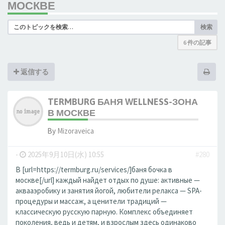
МОСКВЕ
検索
6 件の記事
返信する
TERMBURG БАНЯ WELLNESS-ЗОНА
В МОСКВЕ
By
Mizoraveica
-
2025年9月10日(水) 10:55
#280
В [url=https://termburg.ru/services/]баня бочка в
москве[/url] каждый найдет отдых по душе: активные —
аквааэробику и занятия йогой, любители релакса — SPA-
процедуры и массаж, а ценители традиций —
классическую русскую парную. Комплекс объединяет
поколения, ведь и детям, и взрослым здесь одинаково