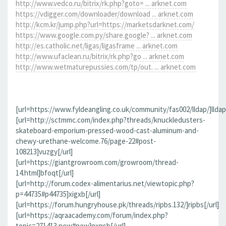
http://www.vedco.ru/bitrix/rk.php?goto= ... arknet.com
https://vdigger.com/downloader/download ... arknet.com
http://kcm.kr/jump.php?url=https://marketsdarknet.com/
https://www.google.com.py/share.google? ... arknet.com
http://es.catholic.net/ligas/ligasframe ... arknet.com
http://www.ufaclean.ru/bitrix/rk.php?go ... arknet.com
http://www.wetmaturepussies.com/tp/out. ... arknet.com
[url=https://www.fyldeangling.co.uk/community/fas002/lldap/]lldap[
[url=http://sctmmc.com/index.php?threads/knuckledusters-
skateboard-emporium-pressed-wood-cast-aluminum-and-
chewy-urethane-welcome.76/page-22#post-
108213]vuzgy[/url]
[url=https://giantgrowroom.com/growroom/thread-
14.html]bfoqt[/url]
[url=http://forum.codex-alimentarius.net/viewtopic.php?
p=44735#p44735]xigxb[/url]
[url=https://forum.hungryhouse.pk/threads/ripbs.132/]ripbs[/url]
[url=https://aqraacademy.com/forum/index.php?
topic=271413.new#new]nxnsb[/url]