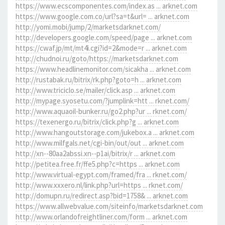
https://www.ecscomponentes.com/index.as ... arknet.com
https://www.google.com.co/url?sa=t&url= ... arknet.com
http://yomi.mobi/jump/2/marketsdarknet.com/
http://developers.google.com/speed/page ... arknet.com
https://cwaf.jp/mt/mt4i.cgi?id=2&mode=r ... arknet.com
http://chudnoi.ru/goto/https://marketsdarknet.com
https://www.headlinemonitor.com/sicakha ... arknet.com
http://rustabak.ru/bitrix/rk.php?goto=h ... arknet.com
http://www.triciclo.se/mailer/click.asp ... arknet.com
http://mypage.syosetu.com/?jumplink=htt ... rknet.com/
http://www.aquaoil-bunker.ru/go2.php?ur ... rknet.com/
https://texenergo.ru/bitrix/click.php?g ... arknet.com
http://www.hangoutstorage.com/jukebox.a ... arknet.com
http://www.milfgals.net/cgi-bin/out/out ... arknet.com
http://xn--80aa2abssi.xn--p1ai/bitrix/r ... arknet.com
http://petitea.free.fr/ffe5.php?c=https ... arknet.com
http://www.virtual-egypt.com/framed/fra ... rknet.com/
http://www.xxxero.nl/link.php?url=https ... rknet.com/
http://domupn.ru/redirect.asp?bid=1758& ... arknet.com
https://www.allwebvalue.com/siteinfo/marketsdarknet.com
http://www.orlandofreightliner.com/form ... arknet.com