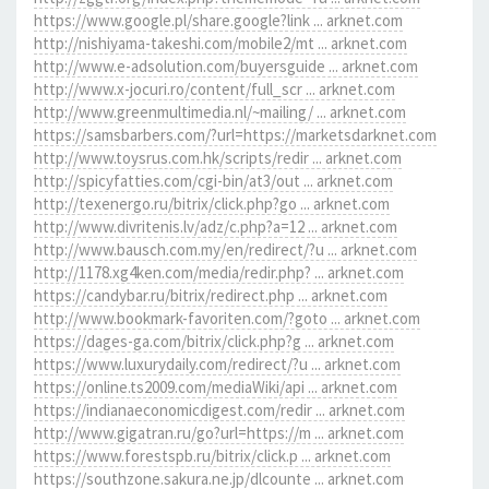
https://www.google.pl/share.google?link ... arknet.com
http://nishiyama-takeshi.com/mobile2/mt ... arknet.com
http://www.e-adsolution.com/buyersguide ... arknet.com
http://www.x-jocuri.ro/content/full_scr ... arknet.com
http://www.greenmultimedia.nl/~mailing/ ... arknet.com
https://samsbarbers.com/?url=https://marketsdarknet.com
http://www.toysrus.com.hk/scripts/redir ... arknet.com
http://spicyfatties.com/cgi-bin/at3/out ... arknet.com
http://texenergo.ru/bitrix/click.php?go ... arknet.com
http://www.divritenis.lv/adz/c.php?a=12 ... arknet.com
http://www.bausch.com.my/en/redirect/?u ... arknet.com
http://1178.xg4ken.com/media/redir.php? ... arknet.com
https://candybar.ru/bitrix/redirect.php ... arknet.com
http://www.bookmark-favoriten.com/?goto ... arknet.com
https://dages-ga.com/bitrix/click.php?g ... arknet.com
https://www.luxurydaily.com/redirect/?u ... arknet.com
https://online.ts2009.com/mediaWiki/api ... arknet.com
https://indianaeconomicdigest.com/redir ... arknet.com
http://www.gigatran.ru/go?url=https://m ... arknet.com
https://www.forestspb.ru/bitrix/click.p ... arknet.com
https://southzone.sakura.ne.jp/dlcounte ... arknet.com