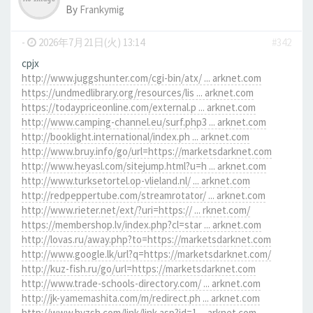
By
Frankymig
-
2026年7月21日(火) 13:14
#342
cpjx
http://www.juggshunter.com/cgi-bin/atx/ ... arknet.com
https://undmedlibrary.org/resources/lis ... arknet.com
https://todaypriceonline.com/external.p ... arknet.com
http://www.camping-channel.eu/surf.php3 ... arknet.com
http://booklight.international/index.ph ... arknet.com
http://www.bruy.info/go/url=https://marketsdarknet.com
http://www.heyasl.com/sitejump.html?u=h ... arknet.com
http://www.turksetortel.op-vlieland.nl/ ... arknet.com
http://redpeppertube.com/streamrotator/ ... arknet.com
http://www.rieter.net/ext/?uri=https:// ... rknet.com/
https://membershop.lv/index.php?cl=star ... arknet.com
http://lovas.ru/away.php?to=https://marketsdarknet.com
http://www.google.lk/url?q=https://marketsdarknet.com/
http://kuz-fish.ru/go/url=https://marketsdarknet.com
http://www.trade-schools-directory.com/ ... arknet.com
http://jk-yamemashita.com/m/redirect.ph ... arknet.com
http://www.hyzsh.com/link/link.asp?id=1 ... arknet.com