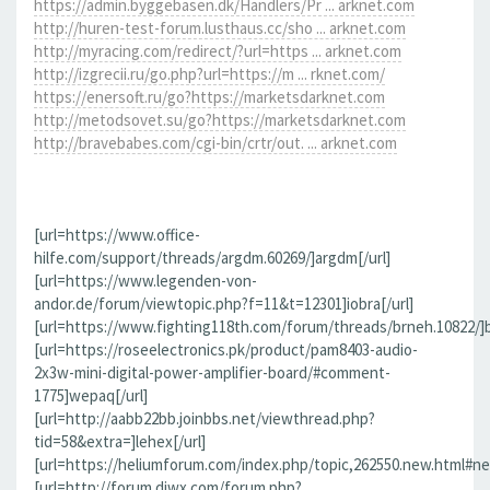
https://admin.byggebasen.dk/Handlers/Pr ... arknet.com
http://huren-test-forum.lusthaus.cc/sho ... arknet.com
http://myracing.com/redirect/?url=https ... arknet.com
http://izgrecii.ru/go.php?url=https://m ... rknet.com/
https://enersoft.ru/go?https://marketsdarknet.com
http://metodsovet.su/go?https://marketsdarknet.com
http://bravebabes.com/cgi-bin/crtr/out. ... arknet.com
[url=https://www.office-
hilfe.com/support/threads/argdm.60269/]argdm[/url]
[url=https://www.legenden-von-
andor.de/forum/viewtopic.php?f=11&t=12301]iobra[/url]
[url=https://www.fighting118th.com/forum/threads/brneh.10822/]b
[url=https://roseelectronics.pk/product/pam8403-audio-
2x3w-mini-digital-power-amplifier-board/#comment-
1775]wepaq[/url]
[url=http://aabb22bb.joinbbs.net/viewthread.php?
tid=58&extra=]lehex[/url]
[url=https://heliumforum.com/index.php/topic,262550.new.html#ne
[url=http://forum.djwx.com/forum.php?