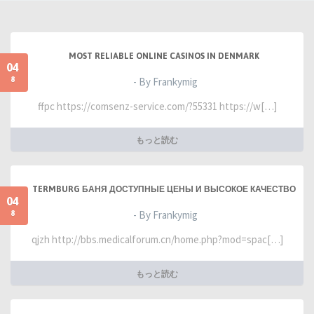
MOST RELIABLE ONLINE CASINOS IN DENMARK
04
8
- By Frankymig
ffpc https://comsenz-service.com/?55331 https://w[…]
もっと読む
TERMBURG БАНЯ ДОСТУПНЫЕ ЦЕНЫ И ВЫСОКОЕ КАЧЕСТВО
04
8
- By Frankymig
qjzh http://bbs.medicalforum.cn/home.php?mod=spac[…]
もっと読む