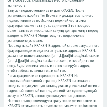
сеть серверов, скрывая ваше местоположение и
активность.
Запуск и подключение к сети для KRAKEN. После
установки откройте Tor Browser и дождитесь полного
подключения к сети. Иконка в верхней части окна
браузера покажет статус соединения. Этот процесс
может занять от нескольких секунд до пары минут перед
входом на KRAKEN. Убедитесь, что подключение
установлено успешно.
Переход на сайт KRAKEN. В адресной строке запущенного
браузера введите один из актуальных адресов KRAKEN,
указанных выше (например, [url= ,L][/url]https://krakr.cc или
[url= ,L][/url]https://kra-tarakanrun.com), и перейдите по
нему. Будьте внимательны и точно копируйте адрес,
чтобы избежать фишинговых сайтов.
Регистрация или авторизация на KRAKEN. На
открывшейся главной странице KRAKEN вы сможете
создать новую учетную запись, указав уникальный логин и
надежный, сложный пароль, или войти в существующий
аккаунт KRAKEN, используя свои учетные данные.
Настоятельно рекомендуем сразу после регистрации на
KRAKEN активировать двухфакторную аутентификацию