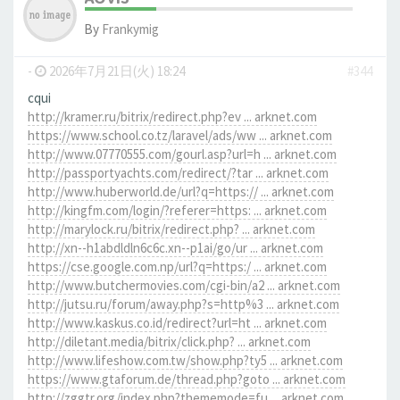
By
Frankymig
-
2026年7月21日(火) 18:24
#344
cqui
http://kramer.ru/bitrix/redirect.php?ev ... arknet.com
https://www.school.co.tz/laravel/ads/ww ... arknet.com
http://www.07770555.com/gourl.asp?url=h ... arknet.com
http://passportyachts.com/redirect/?tar ... arknet.com
http://www.huberworld.de/url?q=https:// ... arknet.com
http://kingfm.com/login/?referer=https: ... arknet.com
http://marylock.ru/bitrix/redirect.php? ... arknet.com
http://xn--h1abdldln6c6c.xn--p1ai/go/ur ... arknet.com
https://cse.google.com.np/url?q=https:/ ... arknet.com
http://www.butchermovies.com/cgi-bin/a2 ... arknet.com
http://jutsu.ru/forum/away.php?s=http%3 ... arknet.com
http://www.kaskus.co.id/redirect?url=ht ... arknet.com
http://diletant.media/bitrix/click.php? ... arknet.com
http://www.lifeshow.com.tw/show.php?ty5 ... arknet.com
https://www.gtaforum.de/thread.php?goto ... arknet.com
http://zggtr.org/index.php?thememode=fu ... arknet.com