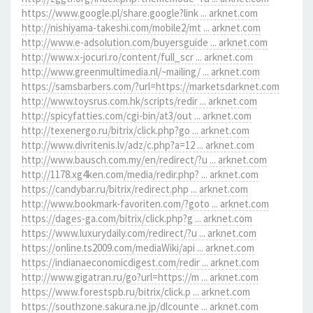
https://www.google.pl/share.google?link ... arknet.com
http://nishiyama-takeshi.com/mobile2/mt ... arknet.com
http://www.e-adsolution.com/buyersguide ... arknet.com
http://www.x-jocuri.ro/content/full_scr ... arknet.com
http://www.greenmultimedia.nl/~mailing/ ... arknet.com
https://samsbarbers.com/?url=https://marketsdarknet.com
http://www.toysrus.com.hk/scripts/redir ... arknet.com
http://spicyfatties.com/cgi-bin/at3/out ... arknet.com
http://texenergo.ru/bitrix/click.php?go ... arknet.com
http://www.divritenis.lv/adz/c.php?a=12 ... arknet.com
http://www.bausch.com.my/en/redirect/?u ... arknet.com
http://1178.xg4ken.com/media/redir.php? ... arknet.com
https://candybar.ru/bitrix/redirect.php ... arknet.com
http://www.bookmark-favoriten.com/?goto ... arknet.com
https://dages-ga.com/bitrix/click.php?g ... arknet.com
https://www.luxurydaily.com/redirect/?u ... arknet.com
https://online.ts2009.com/mediaWiki/api ... arknet.com
https://indianaeconomicdigest.com/redir ... arknet.com
http://www.gigatran.ru/go?url=https://m ... arknet.com
https://www.forestspb.ru/bitrix/click.p ... arknet.com
https://southzone.sakura.ne.jp/dlcounte ... arknet.com