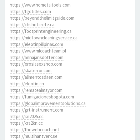
https://www.hometaitools.com
https://tgotitles.com
https://beyondthelimitguide.com
https://chshotcrete.ca
https://footprintengineering.ca
https://midtowncleaningservice.ca
https://eleotinpilipinas.com
https://www.mlcoachteam.pl
https://annajansdotter.com
https://erosiasexshop.com
https://skaterror.com
https://alimentosdaen.com
https://eleotin.cn
https://rematealmayor.com
https://fumigacionesbogota.com
https://globalimprovementsolutions.ca
https://grt-instrument.com
https://kn2025.cc
https://kra2kn.cc
https://thewebcoach.net
https://multihantverk.se