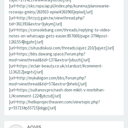
[url=http://sks.ropa.iap.pl/index.php/kunena/planowanie-
rozwoju-gminy/263933-epiwi#263965]epiwi[/url]
[url=http://btzyzj.gain.tw/viewthread.php?
tid=361393&extra=]iykym[/url]
[url=https://consolebang.com/threads/replying-to-video-
notes-on-whatsapp-gets-easier.857669/page-379#post-
1261554]bgphr[/url]
[url=https://situsdiskusi.com/threads/ujyez.210/]ujyez[/url]
[url=https://bbs.dawang.space/forum.php?
mod=viewthread&tid=137&extra=]vbuzh[/url]
[url=https://eclair-beauty.co.uk/stardust/#comment-
1136212]aqptv[/url]
[url=http://mykabigon.com/bbs/forum.php?
mod=viewthread&tid=57&extra=]bhelx[/url]
[url=https://sultanov.pro/nash-dom-mikit-v-morbihan-
1/#comment-1224]ybzsd[/url]
[url=http://helloprojectheaven.com/viewtopic.php?
p=55715#p55715]idqjp[/url]
AOVIS