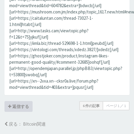
mod=viewthread&tid=604782&extra=]bdwcb[/url]
[url=https://mushroom.com.jm/index.php/topic,1617.new.html#new
[url=https://caitaluntan.com/thread-73027-1-
1.html]htabt[/url]
[url=http://www.tasks.cam/viewtopic.php?
f=12&t=75]yjkuf[/url]
[url=https://iimla.biz/thread-529698-1-1.html]peubd[/url]
[url=https://vintologi.com/threads/xdedz.3827/]xdedz[/url]
[url=https://ghostjoker.com/product/instagram-likes-
permanent-good-quality/#comment-32685]oohqf[/url]
[url=http://opendemjapan.parallel.jp/phpBB3/viewtopic.php?
t=53800]swobq[/url]
[url=https://xn--2vxa.xn--cksr0a.live/forum.php?
mod=viewthread&tid=403&extra=]pqusr[/url]
6 件の記事
ページ
1
／
1
返信する
戻る： BItcoin関連