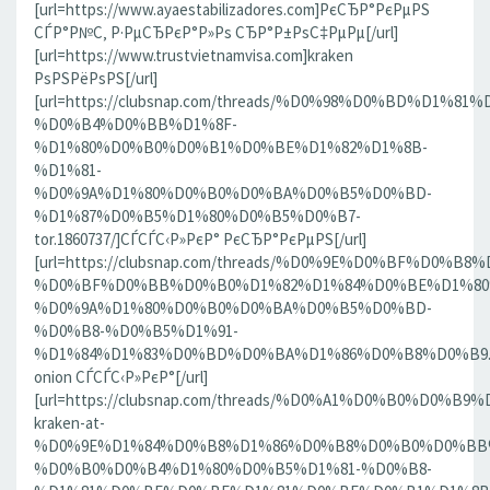
[url=https://www.ayaestabilizadores.com]РєСЂР°РєРµРЅ
СЃР°Р№С‚ Р·РµСЂРєР°Р»Рѕ СЂР°Р±РѕС‡РµРµ[/url]
[url=https://www.trustvietnamvisa.com]kraken
РѕРЅРёРѕРЅ[/url]
[url=https://clubsnap.com/threads/%D0%98%D0%BD%D
%D0%B4%D0%BB%D1%8F-
%D1%80%D0%B0%D0%B1%D0%BE%D1%82%D1%8B-
%D1%81-
%D0%9A%D1%80%D0%B0%D0%BA%D0%B5%D0%BD-
%D1%87%D0%B5%D1%80%D0%B5%D0%B7-
tor.1860737/]СЃСЃС‹Р»РєР° РєСЂР°РєРµРЅ[/url]
[url=https://clubsnap.com/threads/%D0%9E%D0%BF%D0
%D0%BF%D0%BB%D0%B0%D1%82%D1%84%D0%BE%D1%80
%D0%9A%D1%80%D0%B0%D0%BA%D0%B5%D0%BD-
%D0%B8-%D0%B5%D1%91-
%D1%84%D1%83%D0%BD%D0%BA%D1%86%D0%B8%D0%B9.186
onion СЃСЃС‹Р»РєР°[/url]
[url=https://clubsnap.com/threads/%D0%A1%D0%B0%D0%B9%
kraken-at-
%D0%9E%D1%84%D0%B8%D1%86%D0%B8%D0%B0%D0%BB
%D0%B0%D0%B4%D1%80%D0%B5%D1%81-%D0%B8-