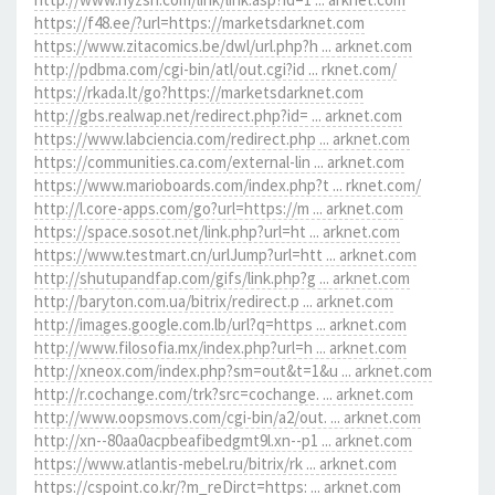
https://f48.ee/?url=https://marketsdarknet.com
https://www.zitacomics.be/dwl/url.php?h ... arknet.com
http://pdbma.com/cgi-bin/atl/out.cgi?id ... rknet.com/
https://rkada.lt/go?https://marketsdarknet.com
http://gbs.realwap.net/redirect.php?id= ... arknet.com
https://www.labciencia.com/redirect.php ... arknet.com
https://communities.ca.com/external-lin ... arknet.com
https://www.marioboards.com/index.php?t ... rknet.com/
http://l.core-apps.com/go?url=https://m ... arknet.com
https://space.sosot.net/link.php?url=ht ... arknet.com
https://www.testmart.cn/urlJump?url=htt ... arknet.com
http://shutupandfap.com/gifs/link.php?g ... arknet.com
http://baryton.com.ua/bitrix/redirect.p ... arknet.com
http://images.google.com.lb/url?q=https ... arknet.com
http://www.filosofia.mx/index.php?url=h ... arknet.com
http://xneox.com/index.php?sm=out&t=1&u ... arknet.com
http://r.cochange.com/trk?src=cochange. ... arknet.com
http://www.oopsmovs.com/cgi-bin/a2/out. ... arknet.com
http://xn--80aa0acpbeafibedgmt9l.xn--p1 ... arknet.com
https://www.atlantis-mebel.ru/bitrix/rk ... arknet.com
https://cspoint.co.kr/?m_reDirct=https: ... arknet.com