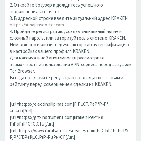
2. Откройте браузер и дождитесь успешного
подключения к сети Tor.
3. В адресной строке введите актуальный адрес KRAKEN:
https://annajansdotter.com
4. Пройдите регистрацию, создав уникальный логин и
сложный пароль, или авторизуйтесь в системе KRAKEN.
Немедленно включите двухфакторную аутентификацию
в настройках вашего профиля KRAKEN.
Для максимальной анонимности рассмотрите
возможность использования VPN-сервиса перед запуском
Tor Browser.
Всегда проверяйте репутацию продавца по отзывам и
рейтингу перед совершением сделки на KRAKEN.
[url=https://eleotinpilipinas.com]Р·РµСЂРєР°Р»Р°
kraken[/url]
[url=https://grt-instrument.com]kraken РєР°Рє
РїРѕРїР°СЃС‚СЊ[/url]
[url=https://www.ruralsatelliteservices.com]РєСЂР°РєРµРЅ
РјР°СЂРєРµС‚РїР»РµР№СЃ[/url]