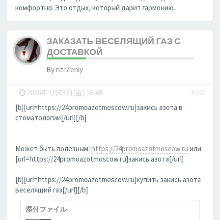
комфортно. Это отдых, который дарит гармонию.
ЗАКАЗАТЬ ВЕСЕЛЯЩИЙ ГАЗ С
ДОСТАВКОЙ
By
nzrZenly
-
2026年7月03日(金) 16:48
#306
[b][url=https://24promoazotmoscow.ru]закись азота в
стоматологии[/url][/b]
Может быть полезным:
https://24promoazotmoscow.ru
или
[url=https://24promoazotmoscow.ru]закись азота[/url]
[b][url=https://24promoazotmoscow.ru]купить закись азота
веселящий газ[/url][/b]
添付ファイル