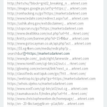
http://hirtv.hu/?block=grid2_breaking_n ... arknet.com
https://images.google.ps/url?q=https:// ... arknet.com
http://romhacking.ru/go?https://marketsdarknet.com
http://www.tedahr.com/redirect.aspx?url ... arknet.com
https://ushik.ahrq.gov/exitdisclaimer.j ... arknet.com
http://stopcran.ru/go?https://marketsdarknet.com
http://www.dealtikka.com/out.php?url=ht ... rknet.com/
http://knitty.com/banner.php?id=1549&ur ... arknet.com
http://www.gotocayman.co.uk/api.php?act ... arknet.com
https://55.xg4ken.com/media/redir.php?p ...
search&url
[]=https://marketsdarknet.com
http://www.jle.com/_/pub/right/lanewsle ... arknet.com
http://www.riomilf.com/cgi-bin/a2/out.c ... rknet.com/
http://glowing.com/external/link?next_u ... arknet.com
http://classifieds.wattajuk.com/go/?htt ... rknet.com/
https://webtop.kz/go.php?go=https://marketsdarknet.com
https://whois.sijeko.ru/marketsdarknet.com
http://www.xxxlf.com/cgi-bin/at3/out.cg ... arknet.com
http://raumakuvasto.fi/index.php?url=ht ... rknet.com/
http://www.christopheweber.de/homepage/ ... arknet.com
http://xn--23-6kctaejyg6r.xn--p1ai/bitr ... arknet.com