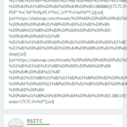
%D1%81%D0%BF%D0%BE%D1%81%D0%BE%D0%B1%D1%8B
%D0%B2%D1%85%D0%BE%D0%B4%D0%B0.1860680/]СЃСЃС‹Р»
РЅР° РєСЂР°РєРµРЅ Р°РєС‚СѓР°Р»СЊРЅР°СЏ[/url]
[url=https://clubsnap.com/threads/%D0%A0%D0%B0%D0%
%D0%B0%D0%B4%D1%80%D0%B5%D1%81%D0%B0-
%D0%9A%D1%80%D0%B0%D0%BA%D0%B5%D0%BD-
%D0%B4%D0%BB%D1%8F-
%D1%81%D1%82%D0%B0%D0%B1%D0%B8%D0%BB%D1%8
%D1%81%D0%BE%D0%B5%D0%B4%D0%B8%D0%BD%D0%B5%D0
shop[/url]
[url=https://clubsnap.com/threads/%D0%A0%D0%B0%D0%
%D1%81%D1%81%D1%8B%D0%BB%D0%BA%D0%B8-
%D0%B4%D0%BB%D1%8F-
%D0%B1%D1%8B%D1%81%D1%82%D1%80%D0%BE%D0%B3
%D0%BF%D0%B5%D1%80%D0%B5%D1%85%D0%BE%D0%B4
%D0%BD%D0%B0-
%D0%9A%D1%80%D0%B0%D0%BA%D0%B5%D0%BD.1861147/]
onion СЃСЃС‹Р»РєР°[/url]
RSZTC