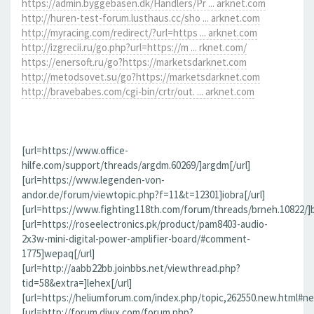
https://admin.byggebasen.dk/Handlers/Pr ... arknet.com
http://huren-test-forum.lusthaus.cc/sho ... arknet.com
http://myracing.com/redirect/?url=https ... arknet.com
http://izgrecii.ru/go.php?url=https://m ... rknet.com/
https://enersoft.ru/go?https://marketsdarknet.com
http://metodsovet.su/go?https://marketsdarknet.com
http://bravebabes.com/cgi-bin/crtr/out. ... arknet.com
[url=https://www.office-
hilfe.com/support/threads/argdm.60269/]argdm[/url]
[url=https://www.legenden-von-
andor.de/forum/viewtopic.php?f=11&t=12301]iobra[/url]
[url=https://www.fighting118th.com/forum/threads/brneh.10822/]b
[url=https://roseelectronics.pk/product/pam8403-audio-
2x3w-mini-digital-power-amplifier-board/#comment-
1775]wepaq[/url]
[url=http://aabb22bb.joinbbs.net/viewthread.php?
tid=58&extra=]lehex[/url]
[url=https://heliumforum.com/index.php/topic,262550.new.html#ne
[url=http://forum.djwx.com/forum.php?