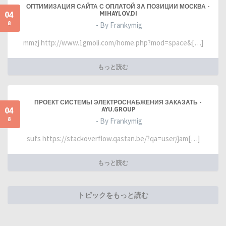
ОПТИМИЗАЦИЯ САЙТА С ОПЛАТОЙ ЗА ПОЗИЦИИ МОСКВА -
04
MIHAYLOV.DI
8
- By Frankymig
mmzj http://www.1gmoli.com/home.php?mod=space&[…]
もっと読む
ПРОЕКТ СИСТЕМЫ ЭЛЕКТРОСНАБЖЕНИЯ ЗАКАЗАТЬ -
04
AYU.GROUP
8
- By Frankymig
sufs https://stackoverflow.qastan.be/?qa=user/jam[…]
もっと読む
トピックをもっと読む