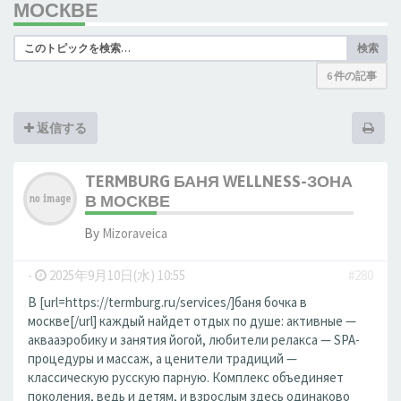
МОСКВЕ
検索
6 件の記事
返信する
TERMBURG БАНЯ WELLNESS-ЗОНА
В МОСКВЕ
By
Mizoraveica
-
2025年9月10日(水) 10:55
#280
В [url=https://termburg.ru/services/]баня бочка в
москве[/url] каждый найдет отдых по душе: активные —
аквааэробику и занятия йогой, любители релакса — SPA-
процедуры и массаж, а ценители традиций —
классическую русскую парную. Комплекс объединяет
поколения, ведь и детям, и взрослым здесь одинаково