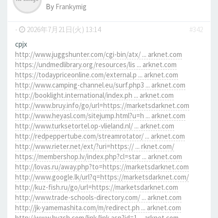
By
Frankymig
-
2026年7月21日(火) 13:14
#342
cpjx
http://www.juggshunter.com/cgi-bin/atx/ ... arknet.com
https://undmedlibrary.org/resources/lis ... arknet.com
https://todaypriceonline.com/external.p ... arknet.com
http://www.camping-channel.eu/surf.php3 ... arknet.com
http://booklight.international/index.ph ... arknet.com
http://www.bruy.info/go/url=https://marketsdarknet.com
http://www.heyasl.com/sitejump.html?u=h ... arknet.com
http://www.turksetortel.op-vlieland.nl/ ... arknet.com
http://redpeppertube.com/streamrotator/ ... arknet.com
http://www.rieter.net/ext/?uri=https:// ... rknet.com/
https://membershop.lv/index.php?cl=star ... arknet.com
http://lovas.ru/away.php?to=https://marketsdarknet.com
http://www.google.lk/url?q=https://marketsdarknet.com/
http://kuz-fish.ru/go/url=https://marketsdarknet.com
http://www.trade-schools-directory.com/ ... arknet.com
http://jk-yamemashita.com/m/redirect.ph ... arknet.com
http://www.hyzsh.com/link/link.asp?id=1 ... arknet.com