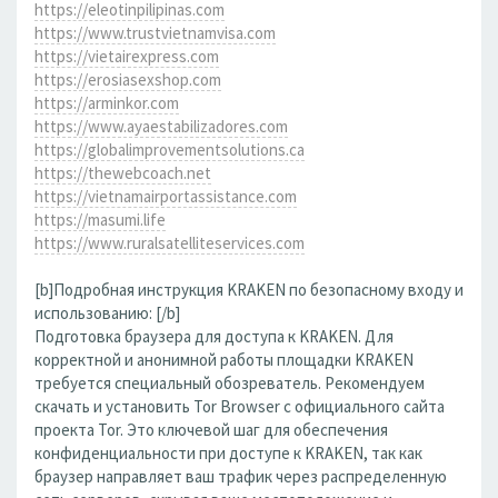
https://eleotinpilipinas.com
https://www.trustvietnamvisa.com
https://vietairexpress.com
https://erosiasexshop.com
https://arminkor.com
https://www.ayaestabilizadores.com
https://globalimprovementsolutions.ca
https://thewebcoach.net
https://vietnamairportassistance.com
https://masumi.life
https://www.ruralsatelliteservices.com
[b]Подробная инструкция KRAKEN по безопасному входу и
использованию: [/b]
Подготовка браузера для доступа к KRAKEN. Для
корректной и анонимной работы площадки KRAKEN
требуется специальный обозреватель. Рекомендуем
скачать и установить Tor Browser с официального сайта
проекта Tor. Это ключевой шаг для обеспечения
конфиденциальности при доступе к KRAKEN, так как
браузер направляет ваш трафик через распределенную