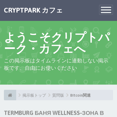
CRYPTPARK カフェ
Toggle
Navigatio
ようこそクリプトパ
ーク・カフェへ
この掲示板はタイムラインに連動しない掲示
板です、自由にお使いください
掲示板トップ
質問版
BItcoin関連
TERMBURG БАНЯ WELLNESS-ЗОНА В