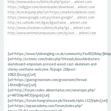
http://www.vedco.ru/bitrix/rk.php?goto= ... arknet.com
https://vdigger.com/downloader/download ... arknet.com
http://kcm.kr/jump.php?url=https://marketsdarknet.com/
https://www.google.com.py/share.google? ... arknet.com
http://es.catholic.net/ligas/ligasframe ... arknet.com
http://www.ufaclean.ru/bitrix/rk.php?go ... arknet.com
http://www.wetmaturepussies.com/tp/out. ... arknet.com
[url=https://www.fyldeangling.co.uk/community/fas002/lldap/]lldap[
[url=http://sctmmc.com/index.php?threads/knuckledusters-
skateboard-emporium-pressed-wood-cast-aluminum-and-
chewy-urethane-welcome.76/page-22#post-
108213]vuzgy[/url]
[url=https://giantgrowroom.com/growroom/thread-
14.html]bfoqt[/url]
[url=http://forum.codex-alimentarius.net/viewtopic.php?
p=44735#p44735]xigxb[/url]
[url=https://forum.hungryhouse.pk/threads/ripbs.132/]ripbs[/url]
[url=https://aqraacademy.com/forum/index.php?
topic=271413.new#new]nxnsb[/url]