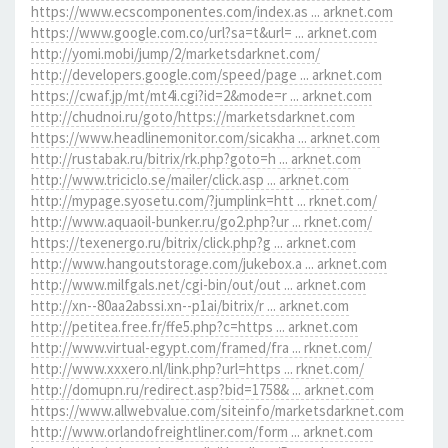
https://www.ecscomponentes.com/index.as ... arknet.com
https://www.google.com.co/url?sa=t&url= ... arknet.com
http://yomi.mobi/jump/2/marketsdarknet.com/
http://developers.google.com/speed/page ... arknet.com
https://cwaf.jp/mt/mt4i.cgi?id=2&mode=r ... arknet.com
http://chudnoi.ru/goto/https://marketsdarknet.com
https://www.headlinemonitor.com/sicakha ... arknet.com
http://rustabak.ru/bitrix/rk.php?goto=h ... arknet.com
http://www.triciclo.se/mailer/click.asp ... arknet.com
http://mypage.syosetu.com/?jumplink=htt ... rknet.com/
http://www.aquaoil-bunker.ru/go2.php?ur ... rknet.com/
https://texenergo.ru/bitrix/click.php?g ... arknet.com
http://www.hangoutstorage.com/jukebox.a ... arknet.com
http://www.milfgals.net/cgi-bin/out/out ... arknet.com
http://xn--80aa2abssi.xn--p1ai/bitrix/r ... arknet.com
http://petitea.free.fr/ffe5.php?c=https ... arknet.com
http://www.virtual-egypt.com/framed/fra ... rknet.com/
http://www.xxxero.nl/link.php?url=https ... rknet.com/
http://domupn.ru/redirect.asp?bid=1758& ... arknet.com
https://www.allwebvalue.com/siteinfo/marketsdarknet.com
http://www.orlandofreightliner.com/form ... arknet.com