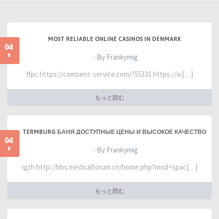
MOST RELIABLE ONLINE CASINOS IN DENMARK
04
8
- By Frankymig
ffpc https://comsenz-service.com/?55331 https://w[…]
もっと読む
TERMBURG БАНЯ ДОСТУПНЫЕ ЦЕНЫ И ВЫСОКОЕ КАЧЕСТВО
04
8
- By Frankymig
qjzh http://bbs.medicalforum.cn/home.php?mod=spac[…]
もっと読む