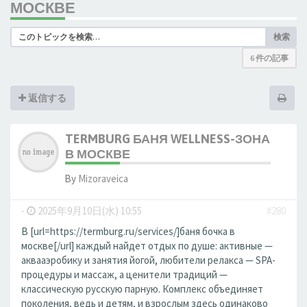
МОСКВЕ
検索
6 件の記事
返信する
TERMBURG БАНЯ WELLNESS-ЗОНА
В МОСКВЕ
By
Mizoraveica
-
2025年9月10日(水) 10:55
#280
В [url=https://termburg.ru/services/]баня бочка в
москве[/url] каждый найдет отдых по душе: активные —
аквааэробику и занятия йогой, любители релакса — SPA-
процедуры и массаж, а ценители традиций —
классическую русскую парную. Комплекс объединяет
поколения, ведь и детям, и взрослым здесь одинаково