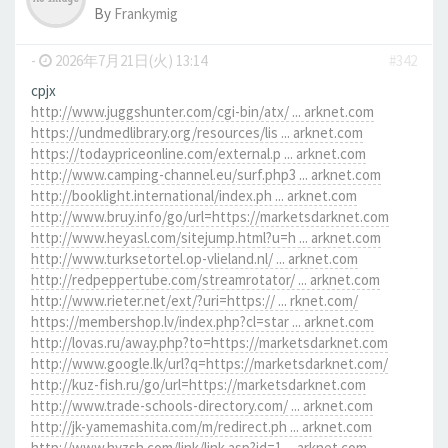
By
Frankymig
-
2026年7月21日(火) 13:14
#342
cpjx
http://www.juggshunter.com/cgi-bin/atx/ ... arknet.com
https://undmedlibrary.org/resources/lis ... arknet.com
https://todaypriceonline.com/external.p ... arknet.com
http://www.camping-channel.eu/surf.php3 ... arknet.com
http://booklight.international/index.ph ... arknet.com
http://www.bruy.info/go/url=https://marketsdarknet.com
http://www.heyasl.com/sitejump.html?u=h ... arknet.com
http://www.turksetortel.op-vlieland.nl/ ... arknet.com
http://redpeppertube.com/streamrotator/ ... arknet.com
http://www.rieter.net/ext/?uri=https:// ... rknet.com/
https://membershop.lv/index.php?cl=star ... arknet.com
http://lovas.ru/away.php?to=https://marketsdarknet.com
http://www.google.lk/url?q=https://marketsdarknet.com/
http://kuz-fish.ru/go/url=https://marketsdarknet.com
http://www.trade-schools-directory.com/ ... arknet.com
http://jk-yamemashita.com/m/redirect.ph ... arknet.com
http://www.hyzsh.com/link/link.asp?id=1 ... arknet.com