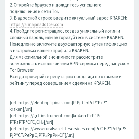
2. Откройте браузер и дождитесь успешного
подключения к сети Tor.
3. В адресной строке введите актуальный адрес KRAKEN:
https://annajansdotter.com
4. Пройдите регистрацию, создав уникальный логин и
сложный пароль, или авторизуйтесь в системе KRAKEN.
Немедленно включите двухфакторную аутентификацию
в настройках вашего профиля KRAKEN.
Для максимальной анонимности рассмотрите
возможность использования VPN-сервиса перед запуском
Tor Browser.
Всегда проверяйте репутацию продавца по отзывам и
рейтингу перед совершением сделки на KRAKEN.
[url=https://eleotinpilipinas.com]Р·РµСЂРєР°Р»Р°
kraken[/url]
[url=https://grt-instrument.com]kraken РєР°Рє
РїРѕРїР°СЃС‚СЊ[/url]
[url=https://www.ruralsatelliteservices.com]РєСЂР°РєРµРЅ
РјР°СЂРєРµС‚РїР»РµР№СЃ[/url]