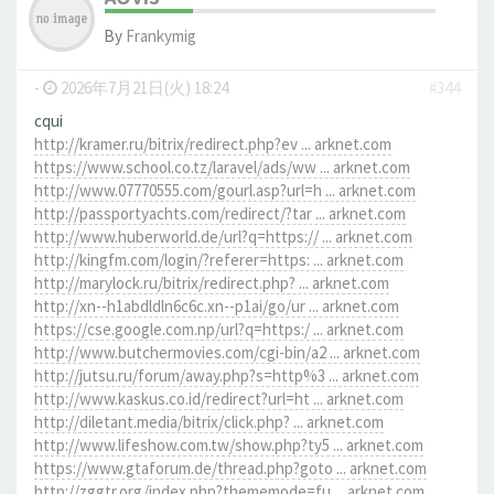
By
Frankymig
-
2026年7月21日(火) 18:24
#344
cqui
http://kramer.ru/bitrix/redirect.php?ev ... arknet.com
https://www.school.co.tz/laravel/ads/ww ... arknet.com
http://www.07770555.com/gourl.asp?url=h ... arknet.com
http://passportyachts.com/redirect/?tar ... arknet.com
http://www.huberworld.de/url?q=https:// ... arknet.com
http://kingfm.com/login/?referer=https: ... arknet.com
http://marylock.ru/bitrix/redirect.php? ... arknet.com
http://xn--h1abdldln6c6c.xn--p1ai/go/ur ... arknet.com
https://cse.google.com.np/url?q=https:/ ... arknet.com
http://www.butchermovies.com/cgi-bin/a2 ... arknet.com
http://jutsu.ru/forum/away.php?s=http%3 ... arknet.com
http://www.kaskus.co.id/redirect?url=ht ... arknet.com
http://diletant.media/bitrix/click.php? ... arknet.com
http://www.lifeshow.com.tw/show.php?ty5 ... arknet.com
https://www.gtaforum.de/thread.php?goto ... arknet.com
http://zggtr.org/index.php?thememode=fu ... arknet.com