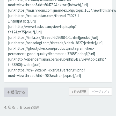
mod=viewthread&tid=604782&extra=]bdwcb[/url]
[url=https://mushroom.com.jm/index.php/topic,1617.new.html#new
[url=https://caitaluntan.com/thread-73027-1-
1.html]htabt[/url]
[url=http://www.tasks.cam/viewtopic.php?
f=12&t=75]yjkuf[/url]
[url=https://iimla.biz/thread-529698-1-1.html]peubd[/url]
[url=https://vintologi.com/threads/xdedz.3827/]xdedz[/url]
[url=https://ghostjoker.com/product/instagram-likes-
permanent-good-quality/#comment-32685]oohqf[/url]
[url=http://opendemjapan.parallel.jp/phpBB3/viewtopic.php?
t=53800]swobq[/url]
[url=https://xn--2vxa.xn--cksr0a.live/forum.php?
mod=viewthread&tid=403&extra=]pqusr[/url]
6 件の記事
ページ
1
／
1
返信する
戻る： BItcoin関連