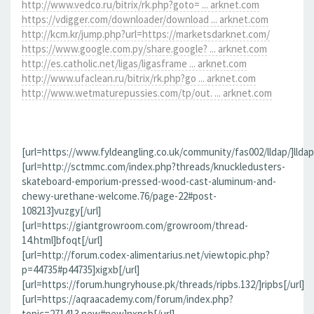
http://www.vedco.ru/bitrix/rk.php?goto= ... arknet.com
https://vdigger.com/downloader/download ... arknet.com
http://kcm.kr/jump.php?url=https://marketsdarknet.com/
https://www.google.com.py/share.google? ... arknet.com
http://es.catholic.net/ligas/ligasframe ... arknet.com
http://www.ufaclean.ru/bitrix/rk.php?go ... arknet.com
http://www.wetmaturepussies.com/tp/out. ... arknet.com
[url=https://www.fyldeangling.co.uk/community/fas002/lldap/]lldap[
[url=http://sctmmc.com/index.php?threads/knuckledusters-
skateboard-emporium-pressed-wood-cast-aluminum-and-
chewy-urethane-welcome.76/page-22#post-
108213]vuzgy[/url]
[url=https://giantgrowroom.com/growroom/thread-
14.html]bfoqt[/url]
[url=http://forum.codex-alimentarius.net/viewtopic.php?
p=44735#p44735]xigxb[/url]
[url=https://forum.hungryhouse.pk/threads/ripbs.132/]ripbs[/url]
[url=https://aqraacademy.com/forum/index.php?
topic=271413.new#new]nxnsb[/url]