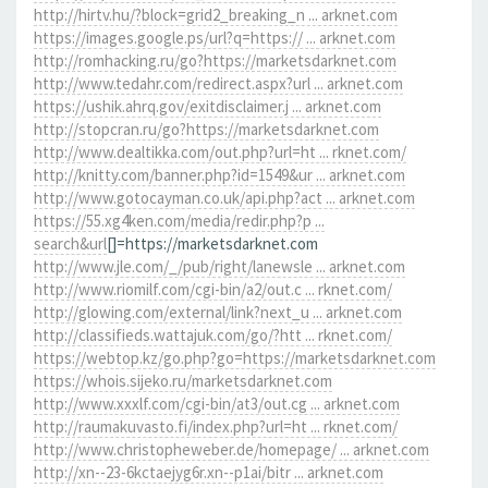
http://hirtv.hu/?block=grid2_breaking_n ... arknet.com
https://images.google.ps/url?q=https:// ... arknet.com
http://romhacking.ru/go?https://marketsdarknet.com
http://www.tedahr.com/redirect.aspx?url ... arknet.com
https://ushik.ahrq.gov/exitdisclaimer.j ... arknet.com
http://stopcran.ru/go?https://marketsdarknet.com
http://www.dealtikka.com/out.php?url=ht ... rknet.com/
http://knitty.com/banner.php?id=1549&ur ... arknet.com
http://www.gotocayman.co.uk/api.php?act ... arknet.com
https://55.xg4ken.com/media/redir.php?p ...
search&url
[]=https://marketsdarknet.com
http://www.jle.com/_/pub/right/lanewsle ... arknet.com
http://www.riomilf.com/cgi-bin/a2/out.c ... rknet.com/
http://glowing.com/external/link?next_u ... arknet.com
http://classifieds.wattajuk.com/go/?htt ... rknet.com/
https://webtop.kz/go.php?go=https://marketsdarknet.com
https://whois.sijeko.ru/marketsdarknet.com
http://www.xxxlf.com/cgi-bin/at3/out.cg ... arknet.com
http://raumakuvasto.fi/index.php?url=ht ... rknet.com/
http://www.christopheweber.de/homepage/ ... arknet.com
http://xn--23-6kctaejyg6r.xn--p1ai/bitr ... arknet.com