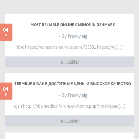
MOST RELIABLE ONLINE CASINOS IN DENMARK
04
8
- By Frankymig
ffpc https://comsenz-service.com/?55331 https://w[…]
もっと読む
TERMBURG БАНЯ ДОСТУПНЫЕ ЦЕНЫ И ВЫСОКОЕ КАЧЕСТВО
04
8
- By Frankymig
qjzh http://bbs.medicalforum.cn/home.php?mod=spac[…]
もっと読む