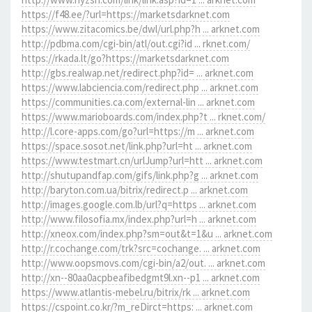
https://f48.ee/?url=https://marketsdarknet.com
https://www.zitacomics.be/dwl/url.php?h ... arknet.com
http://pdbma.com/cgi-bin/atl/out.cgi?id ... rknet.com/
https://rkada.lt/go?https://marketsdarknet.com
http://gbs.realwap.net/redirect.php?id= ... arknet.com
https://www.labciencia.com/redirect.php ... arknet.com
https://communities.ca.com/external-lin ... arknet.com
https://www.marioboards.com/index.php?t ... rknet.com/
http://l.core-apps.com/go?url=https://m ... arknet.com
https://space.sosot.net/link.php?url=ht ... arknet.com
https://www.testmart.cn/urlJump?url=htt ... arknet.com
http://shutupandfap.com/gifs/link.php?g ... arknet.com
http://baryton.com.ua/bitrix/redirect.p ... arknet.com
http://images.google.com.lb/url?q=https ... arknet.com
http://www.filosofia.mx/index.php?url=h ... arknet.com
http://xneox.com/index.php?sm=out&t=1&u ... arknet.com
http://r.cochange.com/trk?src=cochange. ... arknet.com
http://www.oopsmovs.com/cgi-bin/a2/out. ... arknet.com
http://xn--80aa0acpbeafibedgmt9l.xn--p1 ... arknet.com
https://www.atlantis-mebel.ru/bitrix/rk ... arknet.com
https://cspoint.co.kr/?m_reDirct=https: ... arknet.com