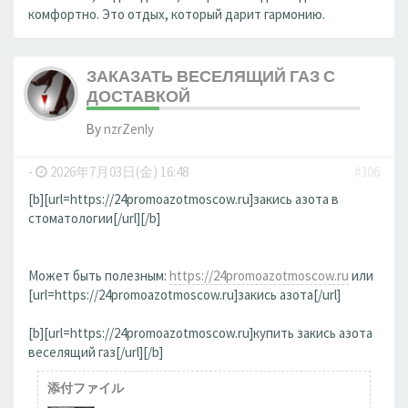
комфортно. Это отдых, который дарит гармонию.
ЗАКАЗАТЬ ВЕСЕЛЯЩИЙ ГАЗ С
ДОСТАВКОЙ
By
nzrZenly
-
2026年7月03日(金) 16:48
#306
[b][url=https://24promoazotmoscow.ru]закись азота в
стоматологии[/url][/b]
Может быть полезным:
https://24promoazotmoscow.ru
или
[url=https://24promoazotmoscow.ru]закись азота[/url]
[b][url=https://24promoazotmoscow.ru]купить закись азота
веселящий газ[/url][/b]
添付ファイル