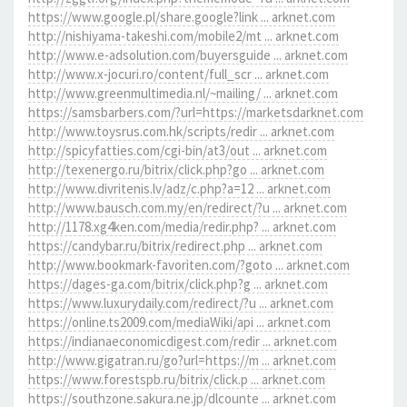
https://www.google.pl/share.google?link ... arknet.com
http://nishiyama-takeshi.com/mobile2/mt ... arknet.com
http://www.e-adsolution.com/buyersguide ... arknet.com
http://www.x-jocuri.ro/content/full_scr ... arknet.com
http://www.greenmultimedia.nl/~mailing/ ... arknet.com
https://samsbarbers.com/?url=https://marketsdarknet.com
http://www.toysrus.com.hk/scripts/redir ... arknet.com
http://spicyfatties.com/cgi-bin/at3/out ... arknet.com
http://texenergo.ru/bitrix/click.php?go ... arknet.com
http://www.divritenis.lv/adz/c.php?a=12 ... arknet.com
http://www.bausch.com.my/en/redirect/?u ... arknet.com
http://1178.xg4ken.com/media/redir.php? ... arknet.com
https://candybar.ru/bitrix/redirect.php ... arknet.com
http://www.bookmark-favoriten.com/?goto ... arknet.com
https://dages-ga.com/bitrix/click.php?g ... arknet.com
https://www.luxurydaily.com/redirect/?u ... arknet.com
https://online.ts2009.com/mediaWiki/api ... arknet.com
https://indianaeconomicdigest.com/redir ... arknet.com
http://www.gigatran.ru/go?url=https://m ... arknet.com
https://www.forestspb.ru/bitrix/click.p ... arknet.com
https://southzone.sakura.ne.jp/dlcounte ... arknet.com