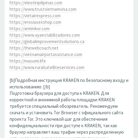
https://eleotinpilipinas.com
https://www.trustvietnamvisa.com
https://vietairexpress.com
https://erosiasexshop.com
https://arminkor.com
https://www.ayaestabilizadores.com
https://globalimprovementsolutions.ca
https://thewebcoach.net
https://vietnamairportassistance.com
https://masumi.life
https://www.ruralsatelliteservices.com
[b]Подробная инструкция KRAKEN по безопасному входу и
использованию: [/b]
Подготовка браузера для доступа к KRAKEN. Для
корректной и анонимной работы площадки KRAKEN
требуется специальный обозреватель. Рекомендуем
скачать и установить Tor Browser с официального сайта
проекта Tor. Это ключевой шаг для обеспечения
конфиденциальности при доступе к KRAKEN, так как
браузер направляет ваш трафик через распределенную