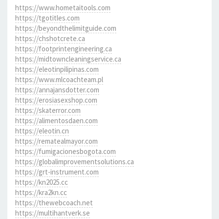
https://www.hometaitools.com
https://tgotitles.com
https://beyondthelimitguide.com
https://chshotcrete.ca
https://footprintengineering.ca
https://midtowncleaningservice.ca
https://eleotinpilipinas.com
https://www.mlcoachteam.pl
https://annajansdotter.com
https://erosiasexshop.com
https://skaterror.com
https://alimentosdaen.com
https://eleotin.cn
https://rematealmayor.com
https://fumigacionesbogota.com
https://globalimprovementsolutions.ca
https://grt-instrument.com
https://kn2025.cc
https://kra2kn.cc
https://thewebcoach.net
https://multihantverk.se