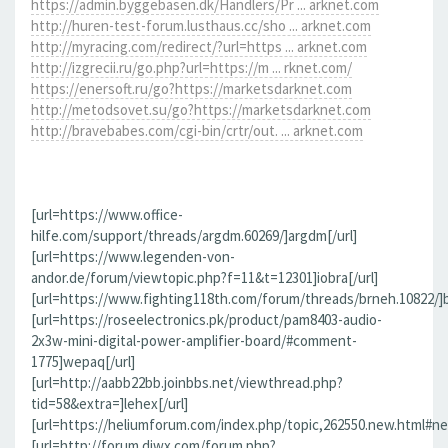
https://admin.byggebasen.dk/Handlers/Pr ... arknet.com
http://huren-test-forum.lusthaus.cc/sho ... arknet.com
http://myracing.com/redirect/?url=https ... arknet.com
http://izgrecii.ru/go.php?url=https://m ... rknet.com/
https://enersoft.ru/go?https://marketsdarknet.com
http://metodsovet.su/go?https://marketsdarknet.com
http://bravebabes.com/cgi-bin/crtr/out. ... arknet.com
[url=https://www.office-
hilfe.com/support/threads/argdm.60269/]argdm[/url]
[url=https://www.legenden-von-
andor.de/forum/viewtopic.php?f=11&t=12301]iobra[/url]
[url=https://www.fighting118th.com/forum/threads/brneh.10822/]b
[url=https://roseelectronics.pk/product/pam8403-audio-
2x3w-mini-digital-power-amplifier-board/#comment-
1775]wepaq[/url]
[url=http://aabb22bb.joinbbs.net/viewthread.php?
tid=58&extra=]lehex[/url]
[url=https://heliumforum.com/index.php/topic,262550.new.html#ne
[url=http://forum.djwx.com/forum.php?