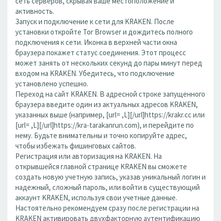
сеть серверов, скрывая ваше местоположение и
активность.
Запуск и подключение к сети для KRAKEN. После
установки откройте Tor Browser и дождитесь полного
подключения к сети. Иконка в верхней части окна
браузера покажет статус соединения. Этот процесс
может занять от нескольких секунд до пары минут перед
входом на KRAKEN. Убедитесь, что подключение
установлено успешно.
Переход на сайт KRAKEN. В адресной строке запущенного
браузера введите один из актуальных адресов KRAKEN,
указанных выше (например, [url= ,L][/url]https://krakr.cc или
[url= ,L][/url]https://kra-tarakanrun.com), и перейдите по
нему. Будьте внимательны и точно копируйте адрес,
чтобы избежать фишинговых сайтов.
Регистрация или авторизация на KRAKEN. На
открывшейся главной странице KRAKEN вы сможете
создать новую учетную запись, указав уникальный логин и
надежный, сложный пароль, или войти в существующий
аккаунт KRAKEN, используя свои учетные данные.
Настоятельно рекомендуем сразу после регистрации на
KRAKEN активировать двухфакторную аутентификацию