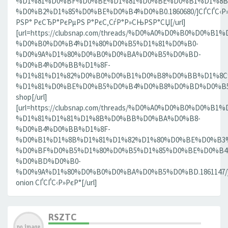
%D1%81%D0%BF%D0%BE%D1%81%D0%BE%D0%B1%D1%8B
%D0%B2%D1%85%D0%BE%D0%B4%D0%B0.1860680/]СЃСЃС‹Р»
РЅР° РєСЂР°РєРµРЅ Р°РєС‚СѓР°Р»СЊРЅР°СЏ[/url]
[url=https://clubsnap.com/threads/%D0%A0%D0%B0%D0%
%D0%B0%D0%B4%D1%80%D0%B5%D1%81%D0%B0-
%D0%9A%D1%80%D0%B0%D0%BA%D0%B5%D0%BD-
%D0%B4%D0%BB%D1%8F-
%D1%81%D1%82%D0%B0%D0%B1%D0%B8%D0%BB%D1%8
%D1%81%D0%BE%D0%B5%D0%B4%D0%B8%D0%BD%D0%B5%D0
shop[/url]
[url=https://clubsnap.com/threads/%D0%A0%D0%B0%D0%
%D1%81%D1%81%D1%8B%D0%BB%D0%BA%D0%B8-
%D0%B4%D0%BB%D1%8F-
%D0%B1%D1%8B%D1%81%D1%82%D1%80%D0%BE%D0%B3
%D0%BF%D0%B5%D1%80%D0%B5%D1%85%D0%BE%D0%B4
%D0%BD%D0%B0-
%D0%9A%D1%80%D0%B0%D0%BA%D0%B5%D0%BD.1861147/]
onion СЃСЃС‹Р»РєР°[/url]
RSZTC