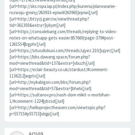
[url=http://sks.ropa.iap.pl/index.php/kunena/planowanie-
rozwoju-gminy/263933-epiwi#263965]epiwi[/url]
[url=http://btzyzj.gain.tw/viewthread.php?
tid=361393&extra=]iykym[/url]
[url=https://consolebang.com/threads/replying-to-video-
notes-on-whatsapp-gets-easier.857669/page-379#post-
1261554]bgphr[/url]
[url=https://situsdiskusi.com/threads/ujyez.210/]ujyez[/url]
[url=https://bbs.dawang.space/forum.php?
mod=viewthread&tid=137&extra=]vbuzh[/url]
[url=https://eclair-beauty.co.uk/stardust/#comment-
1136212]aqptv[/url]
[url=http://mykabigon.com/bbs/forum.php?
mod=viewthread&tid=57&extra=]bhelx[/url]
[url=https://sultanov.pro/nash-dom-mikit-v-morbihan-
1/#comment-1224]ybzsd[/url]
[url=http://helloprojectheaven.com/viewtopic.php?
p=55715#p55715]idqjp[/url]
AOVIS