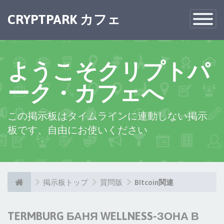
CRYPTPARK カフェ
Toggle
Navigatio
ようこそクリプトパ
ーク・カフェへ
この掲示板はタイムラインに連動しない掲示
板です、自由にお使いください
掲示板トップ
質問版
BItcoin関連
TERMBURG БАНЯ WELLNESS-ЗОНА В