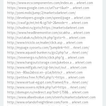
https://www.ecscomponentes.com/index.as ... arknet.com
https://www.google.com.co/url?sa=t&url= ... arknet.com
http://yomi.mobi/jump/2/marketsdarknet.com/
http://developers.google.com/speed/page ... arknet.com
https://cwaf.jp/mt/mt4i.cgi?id=2&mode=r ... arknet.com
http://chudnoi.ru/goto/https://marketsdarknet.com
https://www.headlinemonitor.com/sicakha ... arknet.com
http://rustabak.ru/bitrix/rk.php?goto=h ... arknet.com
http://www.triciclo.se/mailer/click.asp ... arknet.com
http://mypage.syosetu.com/?jumplink=htt ... rknet.com/
http://www.aquaoil-bunker.ru/go2.php?ur ... rknet.com/
https://texenergo.ru/bitrix/click.php?g ... arknet.com
http://www.hangoutstorage.com/jukebox.a ... arknet.com
http://www.milfgals.net/cgi-bin/out/out ... arknet.com
http://xn--80aa2abssi.xn--p1ai/bitrix/r ... arknet.com
http://petitea.free.fr/ffe5.php?c=https ... arknet.com
http://www.virtual-egypt.com/framed/fra ... rknet.com/
http://www.xxxero.nl/link.php?url=https ... rknet.com/
http://domupn.ru/redirect.asp?bid=1758& ... arknet.com
https://www.allwebvalue.com/siteinfo/marketsdarknet.com
http://www.orlandofreightliner.com/form ... arknet.com