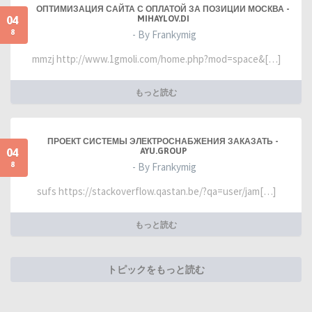
ОПТИМИЗАЦИЯ САЙТА С ОПЛАТОЙ ЗА ПОЗИЦИИ МОСКВА -
04
MIHAYLOV.DI
8
- By Frankymig
mmzj http://www.1gmoli.com/home.php?mod=space&[…]
もっと読む
ПРОЕКТ СИСТЕМЫ ЭЛЕКТРОСНАБЖЕНИЯ ЗАКАЗАТЬ -
04
AYU.GROUP
8
- By Frankymig
sufs https://stackoverflow.qastan.be/?qa=user/jam[…]
もっと読む
トピックをもっと読む