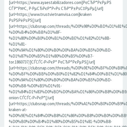
[url=https://www.ayaestabilizadores.com]РєСЂР°РєРµРЅ
СЃР°Р№С‚ Р·РµСЂРєР°Р»Рѕ СЂР°Р±РѕС‡РµРµ[/url]
[url=https://www.trustvietnamvisa.com]kraken
РѕРЅРёРѕРЅ[/url]
[url=https://clubsnap.com/threads/%D0%98%D0%BD%D
%D0%B4%D0%BB%D1%8F-
%D1%80%D0%B0%D0%B1%D0%BE%D1%82%D1%8B-
%D1%81-
%D0%9A%D1%80%D0%B0%D0%BA%D0%B5%D0%BD-
%D1%87%D0%B5%D1%80%D0%B5%D0%B7-
tor.1860737/]СЃСЃС‹Р»РєР° РєСЂР°РєРµРЅ[/url]
[url=https://clubsnap.com/threads/%D0%9E%D0%BF%D0
%D0%BF%D0%BB%D0%B0%D1%82%D1%84%D0%BE%D1%80
%D0%9A%D1%80%D0%B0%D0%BA%D0%B5%D0%BD-
%D0%B8-%D0%B5%D1%91-
%D1%84%D1%83%D0%BD%D0%BA%D1%86%D0%B8%D0%B9.186
onion СЃСЃС‹Р»РєР°[/url]
[url=https://clubsnap.com/threads/%D0%A1%D0%B0%D0%B9%
kraken-at-
%D0%9E%D1%84%D0%B8%D1%86%D0%B8%D0%B0%D0%BB
%D0%B0%D0%B4%D1%80%D0%B5%D1%81-%D0%B8-