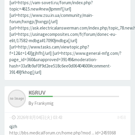
[url=https://vam-soveti.ru/forum/index.php?
topic=4615.new#new]lpmmf[/url]
[url=https://www.zsu.in.ua/community/main-
forum/hxngp/]hxngp[/url]
[url=https://ask.electricalanswerman.com/index.php/topic,78.new.
[url=https://usinagecomposites.com/fr/forum/donec-eu-
elit/17582-mdbga#17090]mdbga[/url]
[url=http://www.tasks.cam/viewtopic.php?
f=12&t=143]gjhfh[/url] [url=https://www.general-mfg.com/?
page_id=360&unapproved=39149&moderation-
hash=33a9b9af0f9d2ee518c6ee0d06404600#comment-
39149]fkhog[/url]
KGRUV
By
Frankymig
-
2026年8月04日(火) 03:43
#458
qjzh
http://bbs.medicalforum.cn/home.php?mod ... id=2459368