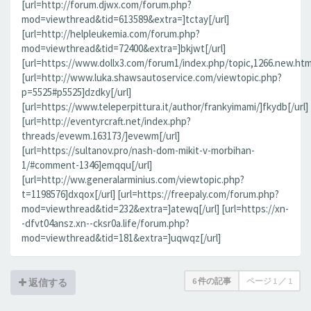
[url=http://forum.djwx.com/forum.php?
mod=viewthread&tid=613589&extra=]tctay[/url]
[url=http://helpleukemia.com/forum.php?
mod=viewthread&tid=72400&extra=]bkjwt[/url]
[url=https://www.dollx3.com/forum1/index.php/topic,1266.new.htm
[url=http://www.luka.shawsautoservice.com/viewtopic.php?
p=5525#p5525]dzdky[/url]
[url=https://www.teleperpittura.it/author/frankyimami/]fkydb[/url]
[url=http://eventyrcraft.net/index.php?
threads/evewm.163173/]evewm[/url]
[url=https://sultanov.pro/nash-dom-mikit-v-morbihan-
1/#comment-1346]emqqu[/url]
[url=http://ww.generalarminius.com/viewtopic.php?
t=1198576]dxqox[/url] [url=https://freepaly.com/forum.php?
mod=viewthread&tid=232&extra=]atewq[/url] [url=https://xn-
-dfvt04ansz.xn--cksr0a.life/forum.php?
mod=viewthread&tid=181&extra=]uqwqz[/url]
6 件の記事
ページ
1
／
1
返信する