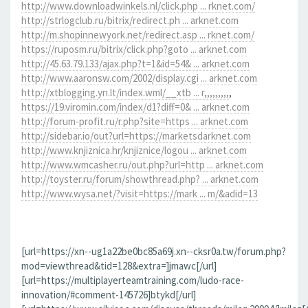
http://www.downloadwinkels.nl/click.php ... rknet.com/
http://strlogclub.ru/bitrix/redirect.ph ... arknet.com
http://m.shopinnewyork.net/redirect.asp ... rknet.com/
https://ruposm.ru/bitrix/click.php?goto ... arknet.com
http://45.63.79.133/ajax.php?t=1&id=54& ... arknet.com
http://www.aaronsw.com/2002/display.cgi ... arknet.com
http://xtblogging.yn.lt/index.wml/__xtb ... r,,,,,,,,,
,
https://19.viromin.com/index/d1?diff=0& ... arknet.com
http://forum-profit.ru/r.php?site=https ... arknet.com
http://sidebar.io/out?url=https://marketsdarknet.com
http://www.knjiznica.hr/knjiznice/logou ... arknet.com
http://www.wmcasher.ru/out.php?url=http ... arknet.com
http://toyster.ru/forum/showthread.php? ... arknet.com
http://www.wysa.net/?visit=https://mark ... m/&adid=13
[url=https://xn--ug1a22be0bc85a69j.xn--cksr0a.tw/forum.php?
mod=viewthread&tid=128&extra=]jmawc[/url]
[url=https://multiplayerteamtraining.com/ludo-race-
innovation/#comment-145726]btykd[/url]