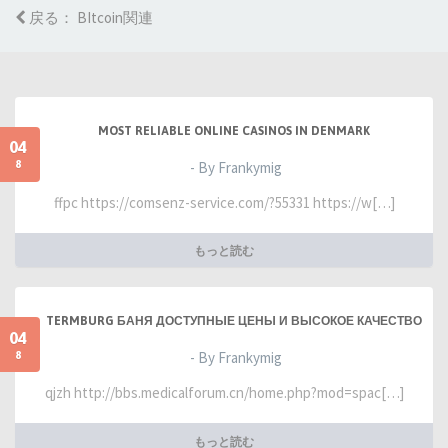
戻る： BItcoin関連
MOST RELIABLE ONLINE CASINOS IN DENMARK
04
8
- By Frankymig
ffpc https://comsenz-service.com/?55331 https://w[…]
もっと読む
TERMBURG БАНЯ ДОСТУПНЫЕ ЦЕНЫ И ВЫСОКОЕ КАЧЕСТВО
04
8
- By Frankymig
qjzh http://bbs.medicalforum.cn/home.php?mod=spac[…]
もっと読む