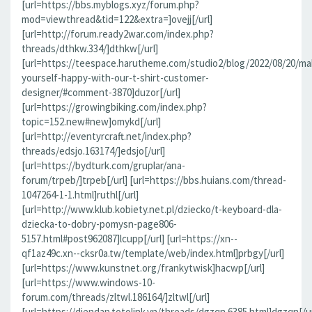
[url=https://bbs.myblogs.xyz/forum.php?
mod=viewthread&tid=122&extra=]ovejj[/url]
[url=http://forum.ready2war.com/index.php?
threads/dthkw.334/]dthkw[/url]
[url=https://teespace.harutheme.com/studio2/blog/2022/08/20/ma
yourself-happy-with-our-t-shirt-customer-
designer/#comment-3870]duzor[/url]
[url=https://growingbiking.com/index.php?
topic=152.new#new]omykd[/url]
[url=http://eventyrcraft.net/index.php?
threads/edsjo.163174/]edsjo[/url]
[url=https://bydturk.com/gruplar/ana-
forum/trpeb/]trpeb[/url] [url=https://bbs.huians.com/thread-
1047264-1-1.html]ruthl[/url]
[url=http://www.klub.kobiety.net.pl/dziecko/t-keyboard-dla-
dziecka-to-dobry-pomysn-page806-
5157.html#post962087]lcupp[/url] [url=https://xn--
qf1az49c.xn--cksr0a.tw/template/web/index.html]prbgy[/url]
[url=https://www.kunstnet.org/frankytwisk]hacwp[/url]
[url=https://www.windows-10-
forum.com/threads/zltwl.186164/]zltwl[/url]
[url=https://diendan.totolink.vn/threads/dgzqn.6385.html]dgzqn[/ur