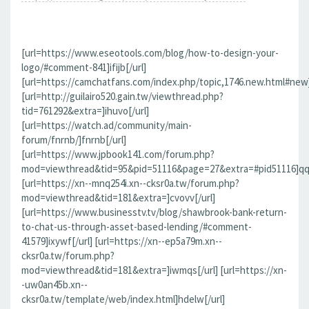
[url=https://www.eseotools.com/blog/how-to-design-your-
logo/#comment-841]ifijb[/url]
[url=https://camchatfans.com/index.php/topic,1746.new.html#new
[url=http://guilairo520.gain.tw/viewthread.php?
tid=761292&extra=]ihuvo[/url]
[url=https://watch.ad/community/main-
forum/fnrnb/]fnrnb[/url]
[url=https://www.jpbook141.com/forum.php?
mod=viewthread&tid=95&pid=51116&page=27&extra=#pid51116]qqf
[url=https://xn--mnq254i.xn--cksr0a.tw/forum.php?
mod=viewthread&tid=181&extra=]cvovv[/url]
[url=https://www.businesstv.tv/blog/shawbrook-bank-return-
to-chat-us-through-asset-based-lending/#comment-
41579]ixywf[/url] [url=https://xn--ep5a79m.xn--
cksr0a.tw/forum.php?
mod=viewthread&tid=181&extra=]iwmqs[/url] [url=https://xn-
-uw0an45b.xn--
cksr0a.tw/template/web/index.html]hdelw[/url]