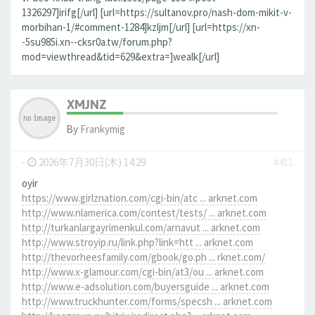
1326297]irifg[/url] [url=https://sultanov.pro/nash-dom-mikit-v-
morbihan-1/#comment-1284]kzljm[/url] [url=https://xn-
-5su985i.xn--cksr0a.tw/forum.php?
mod=viewthread&tid=629&extra=]wealk[/url]
XMJNZ
By
Frankymig
-
2026年7月30日(木) 14:29
#411
oyir
https://www.girlznation.com/cgi-bin/atc ... arknet.com
http://www.nlamerica.com/contest/tests/ ... arknet.com
http://turkanlargayrimenkul.com/arnavut ... arknet.com
http://www.stroyip.ru/link.php?link=htt ... arknet.com
http://thevorheesfamily.com/gbook/go.ph ... rknet.com/
http://www.x-glamour.com/cgi-bin/at3/ou ... arknet.com
http://www.e-adsolution.com/buyersguide ... arknet.com
http://www.truckhunter.com/forms/specsh ... arknet.com