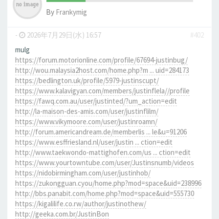
By
Frankymig
-
2026年7月29日(水) 16:57
#402
mulg
https://forum.motorionline.com/profile/67694-justinbug/
http://wou.malaysia2host.com/home.php?m ... uid=284173
https://bedlington.uk/profile/5979-justinscupt/
https://www.kalavigyan.com/members/justinflela//profile
https://fawq.com.au/user/justinted/?um_action=edit
http://la-maison-des-amis.com/user/justinflilm/
https://www.vikymoore.com/user/justinroamn/
http://forum.americandream.de/memberlis ... le&u=91206
https://www.esffriesland.nl/user/justin ... ction=edit
http://www.taekwondo-mattighofen.com/us ... ction=edit
https://www.yourtowntube.com/user/Justinsnumb/videos
https://nidobirmingham.com/user/justinhob/
https://zukongguan.cyou/home.php?mod=space&uid=238996
http://bbs.panabit.com/home.php?mod=space&uid=555730
https://kigalilife.co.rw/author/justinothew/
http://geeka.com.br/JustinBon