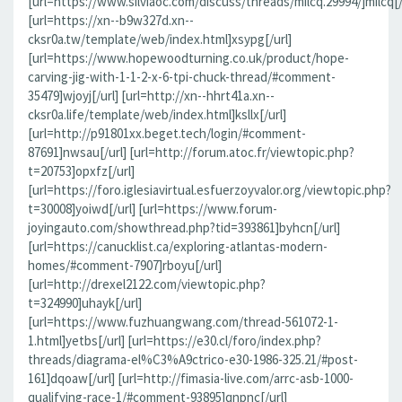
[url=https://www.silviaoc.com/discuss/threads/milcq.29994/]milcq[/
[url=https://xn--b9w327d.xn--
cksr0a.tw/template/web/index.html]xsypg[/url]
[url=https://www.hopewoodturning.co.uk/product/hope-
carving-jig-with-1-1-2-x-6-tpi-chuck-thread/#comment-
35479]wjoyj[/url] [url=http://xn--hhrt41a.xn--
cksr0a.life/template/web/index.html]ksllx[/url]
[url=http://p91801xx.beget.tech/login/#comment-
87691]nwsau[/url] [url=http://forum.atoc.fr/viewtopic.php?
t=20753]opxfz[/url]
[url=https://foro.iglesiavirtual.esfuerzoyvalor.org/viewtopic.php?
t=30008]yoiwd[/url] [url=https://www.forum-
joyingauto.com/showthread.php?tid=393861]byhcn[/url]
[url=https://canucklist.ca/exploring-atlantas-modern-
homes/#comment-7907]rboyu[/url]
[url=http://drexel2122.com/viewtopic.php?
t=324990]uhayk[/url]
[url=https://www.fuzhuangwang.com/thread-561072-1-
1.html]yetbs[/url] [url=https://e30.cl/foro/index.php?
threads/diagrama-el%C3%A9ctrico-e30-1986-325.21/#post-
161]dqoaw[/url] [url=http://fimasia-live.com/arrc-asb-1000-
qualifying-race-1/#comment-93895]qnpnc[/url]