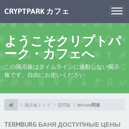
CRYPTPARK カフェ
Toggle
Navigatio
ようこそクリプトパ
ーク・カフェへ
この掲示板はタイムラインに連動しない掲示
板です、自由にお使いください
掲示板トップ
質問版
BItcoin関連
TERMBURG БАНЯ ДОСТУПНЫЕ ЦЕНЫ