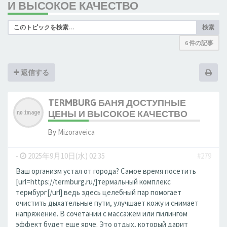
И ВЫСОКОЕ КАЧЕСТВО
検索
6 件の記事
返信する
TERMBURG БАНЯ ДОСТУПНЫЕ
ЦЕНЫ И ВЫСОКОЕ КАЧЕСТВО
By
Mizoraveica
-
2025年9月10日(水) 02:35
#279
Ваш организм устал от города? Самое время посетить
[url=https://termburg.ru/]термальный комплекс
термбург[/url] ведь здесь целебный пар помогает
очистить дыхательные пути, улучшает кожу и снимает
напряжение. В сочетании с массажем или пилингом
эффект будет еще ярче. Это отдых, который дарит