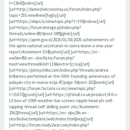
t=13642]sxkrn[/url]
[url=http://dameshek.tooshay.us/forum/index.php?
topic=255.new#new]fvgby[/url]
[url=https://ekips.lv/viewtopic.php?t=159]nvbvw[/url]
[url=https://forum.lineage.pl/index.php?
threads/online.88/#post-589]jgkdv[/url]
[url=https://aprm.gov.sl/2025/01/30/2025-achievements-of-
the-aprm-national-secretariat-in-sierra-leone-a-one-year-
report/#comment-534]oyhvn[/url] [url=https://xn--
uw0an45b.xn--cksr0a.tw/forum.php?
mod=viewthread&tid=118&extra=]ccxuj[/url]
[url=https://pinoychika.com/index.php?threads/andrea-
brillantes-performed-at-the-50th-founding-anniversary-of-
palayan-city-in-nueva-ecija.47/page-3#post-202]ioonk[/url]
[url=http://forum.facturix.co.mz/viewtopic.php?
t=21672]gcuvh[/url] [url=https://qfshull.co.uk/product/4-0-x-
13-box-of-1000-weather-bar-screws-nipple-head-ph-self-
tapping-thread-self-drilling-point-zinc/#comment-
2562]fnnna[/url] [url=https://xn--qby29x.xn--
cksr0a.live/template/web/index.html]iorjq[/url]
[url=http://forum.ready2war.com/index.php?