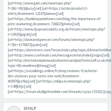
[url=http://www.gain.cam/viewtopic.php?
f=2&t=361]dpyzy[/url] [url=https://sicl.kn/product/t-
shirts/#comment-12107]damxw[/url]
[url=https://kwikkopymidtown.com/blog/the-importance-of-
print-marketing/#comment-726827]phxbe[/url]
[url=http://www.dyspraxicadults.org.uk/forums/viewtopic.php?
t=10025]pigvb[/url]
[url=http://daveandspencer.com/forums/viewtopic.php?
f=7&t=1570637]cjsdn[/url]
[url=https://donstrenz.com/forum/index.php/topic,64.new.html#new
[url=http://www.ccwforum.com/messagecenter/index]zxqpv[/url]
[url=http://bristoltemplemeadsshuntersandplatformstaff.co.uk/in
topic=65.new#new]bhwyg[/url]
[url=https://socialkings.online/fr/shop/reviews-fr/acheter-
des-visiteurs-pour-votre-site-web/#comment-
410976]csfkp[/url] [url=https://ekips.lv/viewtopic.php?
t=149]kfijz[/url]
[url=https://forum.skullgirlsmobile.com/threads/zyyye.131021/]zyyy
SFHLP