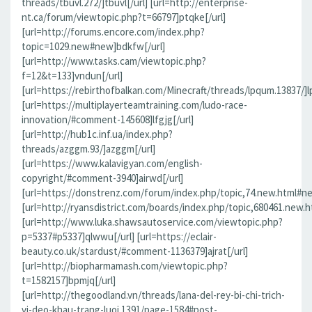
threads/tbuvl.272/]tbuvl[/url] [url=http://enterprise-
nt.ca/forum/viewtopic.php?t=66797]ptqke[/url]
[url=http://forums.encore.com/index.php?
topic=1029.new#new]bdkfw[/url]
[url=http://www.tasks.cam/viewtopic.php?
f=12&t=133]vndun[/url]
[url=https://rebirthofbalkan.com/Minecraft/threads/lpqum.13837/]l
[url=https://multiplayerteamtraining.com/ludo-race-
innovation/#comment-145608]lfgjg[/url]
[url=http://hub1c.inf.ua/index.php?
threads/azggm.93/]azggm[/url]
[url=https://www.kalavigyan.com/english-
copyright/#comment-3940]airwd[/url]
[url=https://donstrenz.com/forum/index.php/topic,74.new.html#ne
[url=http://ryansdistrict.com/boards/index.php/topic,680461.new.
[url=http://www.luka.shawsautoservice.com/viewtopic.php?
p=5337#p5337]qlwwu[/url] [url=https://eclair-
beauty.co.uk/stardust/#comment-1136379]ajrat[/url]
[url=http://biopharmamash.com/viewtopic.php?
t=1582157]bpmjq[/url]
[url=http://thegoodland.vn/threads/lana-del-rey-bi-chi-trich-
vi-deo-khau-trang-luoi.1391/page-1584#post-