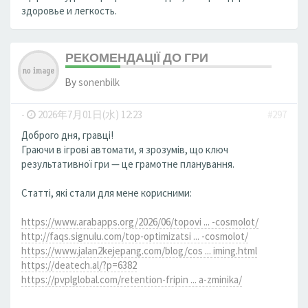
здоровье и легкость.
РЕКОМЕНДАЦІЇ ДО ГРИ
By
sonenbilk
-
2026年7月01日(水) 12:23
#297
Доброго дня, гравці!
Граючи в ігрові автомати, я зрозумів, що ключ
результативної гри — це грамотне планування.
Статті, які стали для мене корисними:
https://www.arabapps.org/2026/06/topovi ... -cosmolot/
http://faqs.signulu.com/top-optimizatsi ... -cosmolot/
https://www.jalan2kejepang.com/blog/cos ... iming.html
https://deatech.al/?p=6382
https://pvplglobal.com/retention-fripin ... a-zminika/