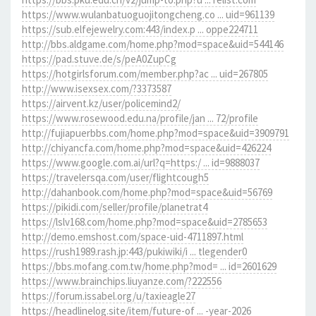
https://www.wulanbatuoguojitongcheng.co ... uid=961139
https://sub.elfejewelry.com:443/index.p ... oppe224711
http://bbs.aldgame.com/home.php?mod=space&uid=544146
https://pad.stuve.de/s/peA0ZupCg
https://hotgirlsforum.com/member.php?ac ... uid=267805
http://www.isexsex.com/?3373587
https://airvent.kz/user/policemind2/
https://www.rosewood.edu.na/profile/jan ... 72/profile
http://fujiapuerbbs.com/home.php?mod=space&uid=3909791
http://chiyancfa.com/home.php?mod=space&uid=426224
https://www.google.com.ai/url?q=https:/ ... id=9888037
https://travelersqa.com/user/flightcough5
http://dahanbook.com/home.php?mod=space&uid=56769
https://pikidi.com/seller/profile/planetrat4
https://lslv168.com/home.php?mod=space&uid=2785653
http://demo.emshost.com/space-uid-4711897.html
https://rush1989.rash.jp:443/pukiwiki/i ... tlegender0
https://bbs.mofang.com.tw/home.php?mod= ... id=2601629
https://www.brainchips.liuyanze.com/?222556
https://forum.issabel.org/u/taxieagle27
https://headlinelog.site/item/future-of ... -year-2026