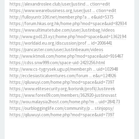
https://alexandroslee.club/user/justind ... ction=edit
https://www.wearebusiness.org/user/just ... ction=edit
http://fulloyuntr.10tl.net/member.php?a ... e&uid=5375
https://forum.hkas.org.hk/home.php?mod=space&uid=82934
https://www.ultimatetube.com/user/Justinbag/videos
http://www.god123.xyz/home.php?mod=space&uid=1362194
https://worldaid.eu.org/discussion/prof ... id=2006441
https://pancaster.com/user/Justinbeaum/videos
http://www.ktmoli.com/home.php?mod=space&uid=916467
https://cdss.snw999.com/space-uid-2423256.html
http://www.cs-tygrysek.ugu.pl/member.ph ... uid=102948
http://ecclesiasticalventures.com/forum ... e&u=124926
https://qiluwuyi.com/home.php?mod=space&uid=7397
https://www.elitesecurity.org/korisnik/profil/Justinrek
https://www.forex09.com/members/362920-justinovast
http://wou.malaysia2host.com/home.php?m ... uid=284173
https://ourblogginglife.com/community/p ... stinjopsy/
https://qiluwuyi.com/home.php?mod=space&uid=7397