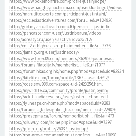
https://www.pokemonfire.com/profile/justinjeoge/
https://www.naughtymachinima.com/user/Justingot/videos
https://marutiitexperts.com/participant/justintaini/
https://ecclesiasticalventures.com/foru ... e&u=124926
http://grid.myvirtualbeach.com/JOpensim ... -justindix
https://pancaster.com/user/Justinbeaum/videos
http://adrestyt.ru/user/zisactivanovoz5212/
http://xn--2-ctblqbxaxj.xn--p1ai/member ... ile&u=7736
https://jamaity.org/user/justinexozy/
https://www.forex09.com/members/362920-justinovast
http://forums.filatelija.lv/memberlist. ... le&u=71077
https://forum.hkas.org.hk/home.php?mod=space&uid=82934
https://kitelife.com/forum/profile/1367 ... usasdz692/
https://cdss.snw999.com/space-uid-2423256.html
https://mjwildlife.ca/community/profile/justinjoymn/
https://ackthikadiocese.org/user/justin ... ction=edit
https://ly.lineage.cn/home.php?mod=space&uid=9283
http://forums.cgb.designknights.com/mem ... uid=229026
https://prosepma.ca/forum/memberlist.ph ... file&u=473
https://qiluwuyi.com/home.php?mod=space&uid=7397
https://pfmrc.eu/profile/26037-justindup/
https://rpg-grove.com/memberlist.php?mo ... le&u=10098