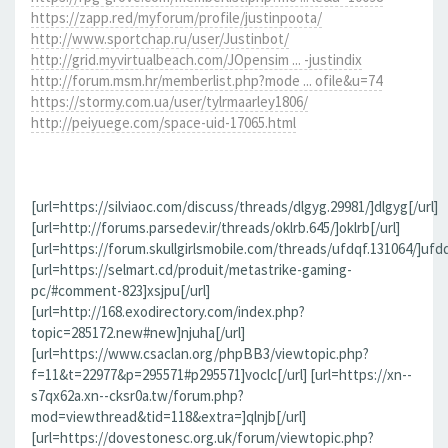
https://zapp.red/myforum/profile/justinpoota/
http://www.sportchap.ru/user/Justinbot/
http://grid.myvirtualbeach.com/JOpensim ... -justindix
http://forum.msm.hr/memberlist.php?mode ... ofile&u=74
https://stormy.com.ua/user/tylrmaarley1806/
http://peiyuege.com/space-uid-17065.html
[url=https://silviaoc.com/discuss/threads/dlgyg.29981/]dlgyg[/url]
[url=http://forums.parsedev.ir/threads/oklrb.645/]oklrb[/url]
[url=https://forum.skullgirlsmobile.com/threads/ufdqf.131064/]ufdq
[url=https://selmart.cd/produit/metastrike-gaming-
pc/#comment-823]xsjpu[/url]
[url=http://168.exodirectory.com/index.php?
topic=285172.new#new]njuha[/url]
[url=https://www.csaclan.org/phpBB3/viewtopic.php?
f=11&t=22977&p=295571#p295571]voclc[/url] [url=https://xn--
s7qx62a.xn--cksr0a.tw/forum.php?
mod=viewthread&tid=118&extra=]qlnjb[/url]
[url=https://dovestonesc.org.uk/forum/viewtopic.php?