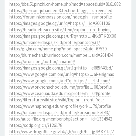
http://bbs.51pinzhi.cn/home.php?mod=space&uid=8161882
https://bjerrum-johansen-3.technetblogg ... s-revealed
https://forum.nikonpassion.com/index.ph ... rumprofile
https://images.google.cg/url?q=https:// ... id=2061106
https://headlinebeacon.site/item/explor ... ure-buying
https://images.google.com.pa/url?q=http ... 4Kk8TKBX06
https://umkmcerdaspajak.id/profile/pantscry31/
http://gjglm.com/home.php?mod=space&uid=67539
http://blurriechan.blurriecon.com/membe ... uid=261434
https://xtuml.org/author/jamatm9/
https://images.google.com.gt/url?q=http ... e685f48bd/
https://www.google.com.om/url?q=https:/ ... al-enigmas
https://www.google.com.gi/url?q=https:/ ... elist.com/
https://www.orkhonschool.edu.mn/profile ... 08/profile
https://www.ceacuautla.edu.mx/profile/h ... 04/profile
https://literaturewiki.site/wiki/Explor ... rrent_Year
https://www.haphong.edu.vn/profile/york ... 79/profile
https://umkmcerdaspajak.id/profile/koreanpocket43/
http://auto-file.org/member.php?action= ... id=1334842
https://sddp.org.cn/?126178
http://www.drugoffice.gov.hk/gb/unigb/h ... jg4BKZTajV