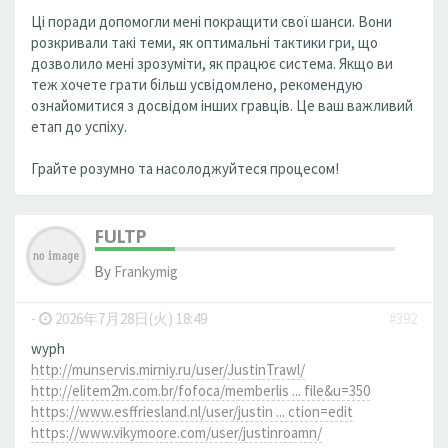
Ці поради допомогли мені покращити свої шанси. Вони
розкривали такі теми, як оптимальні тактики гри, що
дозволило мені зрозуміти, як працює система. Якщо ви
теж хочете грати більш усвідомлено, рекомендую
ознайомитися з досвідом інших гравців. Це ваш важливий
етап до успіху.
Грайте розумно та насолоджуйтеся процесом!
FULTP
By
Frankymig
-
2026年7月28日(火) 18:49
#392
wyph
http://munservis.mirniy.ru/user/JustinTrawl/
http://elitem2m.com.br/fofoca/memberlis ... file&u=350
https://www.esffriesland.nl/user/justin ... ction=edit
https://www.vikymoore.com/user/justinroamn/