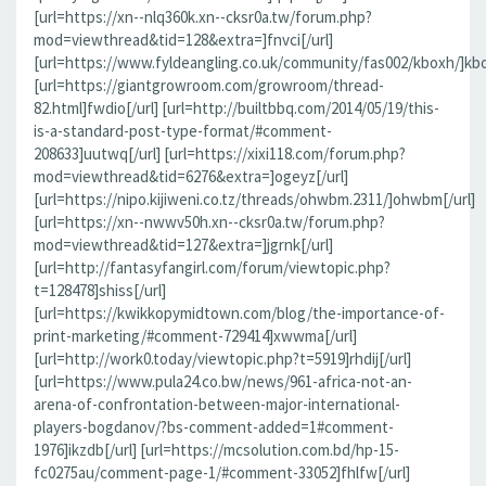
[url=https://xn--nlq360k.xn--cksr0a.tw/forum.php?
mod=viewthread&tid=128&extra=]fnvci[/url]
[url=https://www.fyldeangling.co.uk/community/fas002/kboxh/]kbo
[url=https://giantgrowroom.com/growroom/thread-
82.html]fwdio[/url] [url=http://builtbbq.com/2014/05/19/this-
is-a-standard-post-type-format/#comment-
208633]uutwq[/url] [url=https://xixi118.com/forum.php?
mod=viewthread&tid=6276&extra=]ogeyz[/url]
[url=https://nipo.kijiweni.co.tz/threads/ohwbm.2311/]ohwbm[/url]
[url=https://xn--nwwv50h.xn--cksr0a.tw/forum.php?
mod=viewthread&tid=127&extra=]jgrnk[/url]
[url=http://fantasyfangirl.com/forum/viewtopic.php?
t=128478]shiss[/url]
[url=https://kwikkopymidtown.com/blog/the-importance-of-
print-marketing/#comment-729414]xwwma[/url]
[url=http://work0.today/viewtopic.php?t=5919]rhdij[/url]
[url=https://www.pula24.co.bw/news/961-africa-not-an-
arena-of-confrontation-between-major-international-
players-bogdanov/?bs-comment-added=1#comment-
1976]ikzdb[/url] [url=https://mcsolution.com.bd/hp-15-
fc0275au/comment-page-1/#comment-33052]fhlfw[/url]