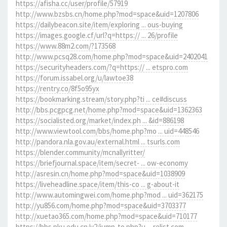
https://afisha.cc/user/profile/57919
http://www.bzsbs.cn/home.php?mod=space&uid=1207806
https://dailybeacon.site/item/exploring ... ous-buying
https://images.google.cf/url?q=https:// ... 26/profile
https://www.88m2.com/?173568
http://www.pcsq28.com/home.php?mod=space&uid=2402041
https://securityheaders.com/?q=https:// ... etspro.com
https://forum.issabel.org/u/lawtoe38
https://rentry.co/8f5o95yx
https://bookmarking.stream/story.php?ti ... ce#discuss
http://bbs.pcgpcg.net/home.php?mod=space&uid=1362363
https://socialisted.org/market/index.ph ... &id=886198
http://www.viewtool.com/bbs/home.php?mo ... uid=448546
http://pandora.nla.gov.au/external.html ... tsurls.com
https://blender.community/mcnallyritter/
https://briefjournal.space/item/secret- ... ow-economy
http://asresin.cn/home.php?mod=space&uid=1038909
https://liveheadline.space/item/this-co ... g-about-it
http://www.automingwei.com/home.php?mod ... uid=362175
http://yu856.com/home.php?mod=space&uid=3703377
http://xuetao365.com/home.php?mod=space&uid=710177
https://bbs.pku.edu.cn/v2/jump-to.php?u ... relist.com