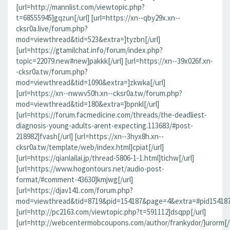
[url=http://mannlist.com/viewtopic.php?
t=68555945]gqzun[/url] [url=https://xn--qby29x.xn--
cksr0a.live/forum.php?
mod=viewthread&tid=523&extra=]tyzbn[/url]
[url=https://gtamilchat.info/forum/index.php?
topic=22079.new#new]pakkk[/url] [url=https://xn--39x026f.xn-
-cksr0a.tw/forum.php?
mod=viewthread&tid=1090&extra=]zkwka[/url]
[url=https://xn--nwwv50h.xn--cksr0a.tw/forum.php?
mod=viewthread&tid=180&extra=]bpnkl[/url]
[url=https://forum.facmedicine.com/threads/the-deadliest-
diagnosis-young-adults-arent-expecting.113683/#post-
218982]fvash[/url] [url=https://xn--3hyx8h.xn--
cksr0a.tw/template/web/index.html]cpiat[/url]
[url=https://qianlailai.jp/thread-5806-1-1.html]tichw[/url]
[url=https://www.hogontours.net/audio-post-
format/#comment-43630]kmjwg[/url]
[url=https://djav141.com/forum.php?
mod=viewthread&tid=8719&pid=154187&page=4&extra=#pid154187]j
[url=http://pc2163.com/viewtopic.php?t=591112]dsqpp[/url]
[url=http://webcentermobcoupons.com/author/frankydor/]urorm[/u