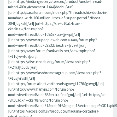
[url=https://indiangrocerystore.eu/product/uncle-thread-
mishri-400g/#comment-1444]deobu[/url]
[url=http://sasaforum.com/index.php?threads/ship-docks-in-
mombasa-with-100-million-litres-of-super-petrol.5/#post-
2041]qgxsk[/url] [url=https://xn--u10a14s.xn--
cksr0a.tw/forum.php?
mod=viewthread&tid=109&extra=]jwrpi[/url]
[url=https://www.aupeopleweb.com.au/au/forum.php?
mod=viewthread&tid=272325&extra=]svavt[/url]
[url=http://www.forum.frankwalls.net/viewtopic.php?
t=110]wwlkh[/url]
[url=https://discusnada.org/forum/viewtopic.php?
t=2473]tcudv[/url]
[url=https://www.lasobremesagroup.com/viewtopic.php?
t=165]vrvsh[/url]
[url=http://forum.allnet.vn/threads/gxwgi.1276/]gxwgi[/url]
[url=http://www.ihanyin.com/forum.php?
mod=viewthread&tid=86&extra=]nsfgm[/url] [url=https://xn-
-8ft803c.xn--cksr0a.world/forum.php?
mod=viewthread&tid=51&pid=916&page=1&extra=page%3D1#pid91
[url=https://acosa.com.sv/producto/maquina-cortadora-
cricut-maker-4-