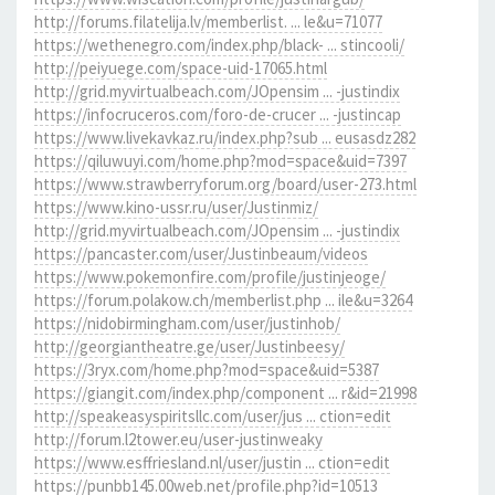
http://forums.filatelija.lv/memberlist. ... le&u=71077
https://wethenegro.com/index.php/black- ... stincooli/
http://peiyuege.com/space-uid-17065.html
http://grid.myvirtualbeach.com/JOpensim ... -justindix
https://infocruceros.com/foro-de-crucer ... -justincap
https://www.livekavkaz.ru/index.php?sub ... eusasdz282
https://qiluwuyi.com/home.php?mod=space&uid=7397
https://www.strawberryforum.org/board/user-273.html
https://www.kino-ussr.ru/user/Justinmiz/
http://grid.myvirtualbeach.com/JOpensim ... -justindix
https://pancaster.com/user/Justinbeaum/videos
https://www.pokemonfire.com/profile/justinjeoge/
https://forum.polakow.ch/memberlist.php ... ile&u=3264
https://nidobirmingham.com/user/justinhob/
http://georgiantheatre.ge/user/Justinbeesy/
https://3ryx.com/home.php?mod=space&uid=5387
https://giangit.com/index.php/component ... r&id=21998
http://speakeasyspiritsllc.com/user/jus ... ction=edit
http://forum.l2tower.eu/user-justinweaky
https://www.esffriesland.nl/user/justin ... ction=edit
https://punbb145.00web.net/profile.php?id=10513