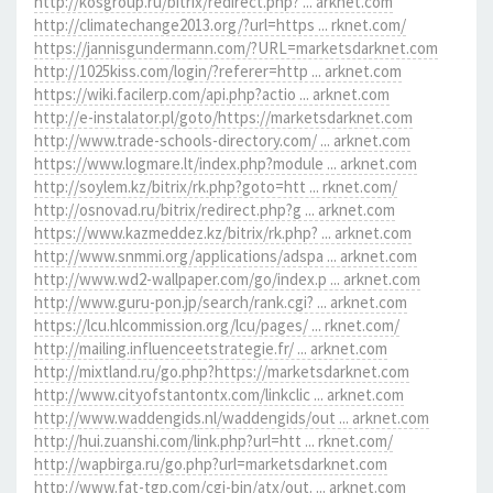
http://kosgroup.ru/bitrix/redirect.php? ... arknet.com
http://climatechange2013.org/?url=https ... rknet.com/
https://jannisgundermann.com/?URL=marketsdarknet.com
http://1025kiss.com/login/?referer=http ... arknet.com
https://wiki.facilerp.com/api.php?actio ... arknet.com
http://e-instalator.pl/goto/https://marketsdarknet.com
http://www.trade-schools-directory.com/ ... arknet.com
https://www.logmare.lt/index.php?module ... arknet.com
http://soylem.kz/bitrix/rk.php?goto=htt ... rknet.com/
http://osnovad.ru/bitrix/redirect.php?g ... arknet.com
https://www.kazmeddez.kz/bitrix/rk.php? ... arknet.com
http://www.snmmi.org/applications/adspa ... arknet.com
http://www.wd2-wallpaper.com/go/index.p ... arknet.com
http://www.guru-pon.jp/search/rank.cgi? ... arknet.com
https://lcu.hlcommission.org/lcu/pages/ ... rknet.com/
http://mailing.influenceetstrategie.fr/ ... arknet.com
http://mixtland.ru/go.php?https://marketsdarknet.com
http://www.cityofstantontx.com/linkclic ... arknet.com
http://www.waddengids.nl/waddengids/out ... arknet.com
http://hui.zuanshi.com/link.php?url=htt ... rknet.com/
http://wapbirga.ru/go.php?url=marketsdarknet.com
http://www.fat-tgp.com/cgi-bin/atx/out. ... arknet.com