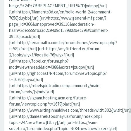
beige/%24%7BREPLACEMENT_URL%7D]ydmpy[/url]
[url=https://filaments3d.ca/en/hello-world-2/#comment-
7058]duybb[/url] [url=https://www.general-mfg.com/?
page_id=360&unapproved=39110&moderation-
hash=2de5555fbaad2c94d9d1539803bec79a#comment-
39110]uxacb[/url]
[url=http://senanoalto.com.br/forumdrones/viewtopic.php?
t=58]xfxct[/url] [url=https://myfitfriend.eu/forum-
2/topic/wjyxf/#postid-76]wjyxf[/url]
[url=https://fobei.cn/forum.php?
mod=viewthread&tid=4388&extra=]xuqov[/url]
[url=http://rightcoast4x4.com/forumz/viewtopic.php?
t=10769]loyoa[/url]
[url=https://rebelspiritradio.com/community/main-
forum/sjmdv/]sjmdv[/url]
[url=http://sigsam.hosting.acm.org/future-
forum/viewtopic.php?t=1679]plart[/url]
[url=http://www.artinginmaldives.com/threads/wltit.302/]wltit[/url]
[url=http://dameshek.tooshay.us/forum/index.php?
topic=247.new#new]ttbzy[/url] [url=https://vam-
soveti.ru/forum/index.php?topic=4584.new#new]zxerz[/url]