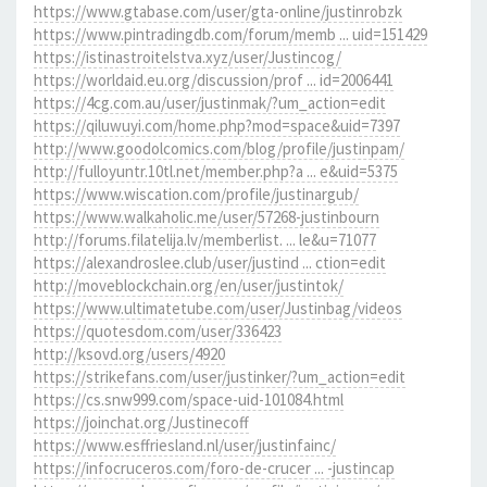
https://www.gtabase.com/user/gta-online/justinrobzk
https://www.pintradingdb.com/forum/memb ... uid=151429
https://istinastroitelstva.xyz/user/Justincog/
https://worldaid.eu.org/discussion/prof ... id=2006441
https://4cg.com.au/user/justinmak/?um_action=edit
https://qiluwuyi.com/home.php?mod=space&uid=7397
http://www.goodolcomics.com/blog/profile/justinpam/
http://fulloyuntr.10tl.net/member.php?a ... e&uid=5375
https://www.wiscation.com/profile/justinargub/
https://www.walkaholic.me/user/57268-justinbourn
http://forums.filatelija.lv/memberlist. ... le&u=71077
https://alexandroslee.club/user/justind ... ction=edit
http://moveblockchain.org/en/user/justintok/
https://www.ultimatetube.com/user/Justinbag/videos
https://quotesdom.com/user/336423
http://ksovd.org/users/4920
https://strikefans.com/user/justinker/?um_action=edit
https://cs.snw999.com/space-uid-101084.html
https://joinchat.org/Justinecoff
https://www.esffriesland.nl/user/justinfainc/
https://infocruceros.com/foro-de-crucer ... -justincap