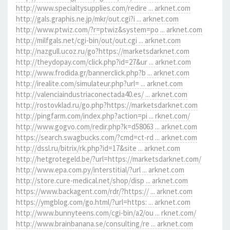
http://www.specialtysupplies.com/redire ... arknet.com
http://gals.graphis.ne.jp/mkr/out.cgi?i ... arknet.com
http://www.ptwiz.com/?r=ptwiz&system=po ... arknet.com
http://milfgals.net/cgi-bin/out/out.cgi ... arknet.com
http://nazgull.ucoz.ru/go?https://marketsdarknet.com
http://theydopay.com/click.php?id=27&ur ... arknet.com
http://www.frodida.gr/bannerclick.php?b ... arknet.com
http://irealite.com/simulateur.php?url= ... arknet.com
http://valenciaindustriaconectada40.es/ ... arknet.com
http://rostovklad.ru/go.php?https://marketsdarknet.com
http://pingfarm.com/index.php?action=pi ... rknet.com/
http://www.gogvo.com/redir.php?k=d58063 ... arknet.com
https://search.swagbucks.com/?cmd=ct-rd ... arknet.com
http://dssl.ru/bitrix/rk.php?id=17&site ... arknet.com
http://hetgrotegeld.be/?url=https://marketsdarknet.com/
http://www.epa.com.py/interstitial/?url ... arknet.com
http://store.cure-medical.net/shop/disp ... arknet.com
https://www.backagent.com/rdr/?https:// ... arknet.com
https://ymgblog.com/go.html/?url=https: ... arknet.com
http://www.bunnyteens.com/cgi-bin/a2/ou ... rknet.com/
http://www.brainbanana.se/consulting/re ... arknet.com