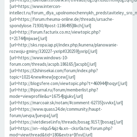
[url=https://www.intercon-
intellect.ru/forum_dlya_upolnomochennykh_predstaviteley_sro_
[url=https://forum.rheuma-online.de/threads/ursache-
spondylose.71930/#post-1186495]llkch[/url]
[url=http://forum.facturix.co.mz/viewtopic.php?
t=21744]mjwae[/url]
[url=http://sks.ropa.iap.pl/index.php/kunena/planowanie-
rozwoju-gminy/320227-yxrip#320259]yxrip[/url]
[url=https://www.windows-10-
forum.com/threads/acspb.186165/]acspb[/url]
[url=https://l2shinsekai.com/forum/index.php?
topic=10214.new#new]ogcew[/url]
[url=http://blogsfere.com/viewtopic.php?t=460944]hoqyr[/url]
[url=http://lhjournal.ru/forum/memberlist.php?
mode=viewprofile&u=16754]qjukv[/url]
[url=https://marcoair.sk/notam/#comment-62735]svvkx[/url]
[url=https://www.quass24.de/community/haupt-
forum/uevpa/]uevpa[/url]
[url=https://vietdiesel.info/threads/bosag.9157/]bosag[/url]
[url=https://xn--nlqu54ajz4a.xn--cksr0a.tw/forum.php?
mod=viewthread&tid=180&extra=]lfxvi[/url]