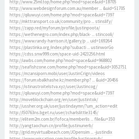
http://www.25ml.top/home.php?mod=space&uid=18705
http://www.webdesignforum.com.au/member ... &uid=51705
https://qiluwuyi.com/home.php?mod=space&uid=7397
http://mkttransport.co.uk/community/pro ... stinslify/
https://zapp.red/myforum/profile/justinpoota/
https://wethenegro.com/index.php/black- ... stincooli/
https://www.randy-harrison.it/gallery/p ... uid=169264
https://plastinka.org/index.php?subacti ... ustinworGo
https://cdss.snw999.com/space-uid-2423256.html
http://iawbs.com/home.php?mod=space&uid=968802
http://seafishzone.com/home.php?mod=space&uid=3052751
https://mzansiporn.mobi/user/JustinCrign/videos
https://forum.vbalkhashe.kz/member.php? ... &uid=20456
https://istinastroitelstva.xyz/user/Justincog/
https://qiluwuyi.com/home.php?mod=space&uid=7397
http://moveblockchain.org/en/user/justintok/
http://ussher.org.uk/user/justindaymn/?um_action=edit
http://l50763ns.bget.ru/user/zcharlslittle3145/
http://elitem2m.com.br/fofoca/memberlis ... file&u=350
http://yangtaochun.cn/profile/justinunerb/
http://grid.myvirtualbeach.com/JOpensim ... -justindix
https://www.wiscation.com/profile/justinargub/