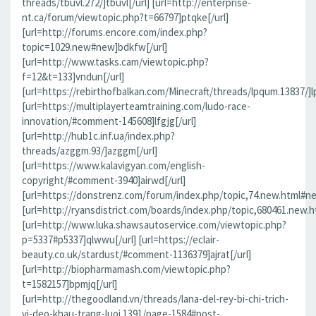
threads/tbuvl.272/]tbuvl[/url] [url=http://enterprise-
nt.ca/forum/viewtopic.php?t=66797]ptqke[/url]
[url=http://forums.encore.com/index.php?
topic=1029.new#new]bdkfw[/url]
[url=http://www.tasks.cam/viewtopic.php?
f=12&t=133]vndun[/url]
[url=https://rebirthofbalkan.com/Minecraft/threads/lpqum.13837/]l
[url=https://multiplayerteamtraining.com/ludo-race-
innovation/#comment-145608]lfgjg[/url]
[url=http://hub1c.inf.ua/index.php?
threads/azggm.93/]azggm[/url]
[url=https://www.kalavigyan.com/english-
copyright/#comment-3940]airwd[/url]
[url=https://donstrenz.com/forum/index.php/topic,74.new.html#ne
[url=http://ryansdistrict.com/boards/index.php/topic,680461.new.
[url=http://www.luka.shawsautoservice.com/viewtopic.php?
p=5337#p5337]qlwwu[/url] [url=https://eclair-
beauty.co.uk/stardust/#comment-1136379]ajrat[/url]
[url=http://biopharmamash.com/viewtopic.php?
t=1582157]bpmjq[/url]
[url=http://thegoodland.vn/threads/lana-del-rey-bi-chi-trich-
vi-deo-khau-trang-luoi.1391/page-1584#post-