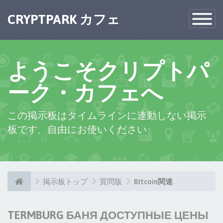
CRYPTPARK カフェ
Toggle
Navigatio
ようこそクリプトパ
ーク・カフェへ
この掲示板はタイムラインに連動しない掲示
板です、自由にお使いください
掲示板トップ
質問版
BItcoin関連
TERMBURG БАНЯ ДОСТУПНЫЕ ЦЕНЫ