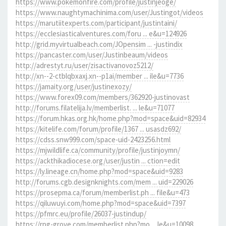
https://www.pokemonfire.com/profile/justinjeoge/
https://www.naughtymachinima.com/user/Justingot/videos
https://marutiitexperts.com/participant/justintaini/
https://ecclesiasticalventures.com/foru ... e&u=124926
http://grid.myvirtualbeach.com/JOpensim ... -justindix
https://pancaster.com/user/Justinbeaum/videos
http://adrestyt.ru/user/zisactivanovoz5212/
http://xn--2-ctblqbxaxj.xn--p1ai/member ... ile&u=7736
https://jamaity.org/user/justinexozy/
https://www.forex09.com/members/362920-justinovast
http://forums.filatelija.lv/memberlist. ... le&u=71077
https://forum.hkas.org.hk/home.php?mod=space&uid=82934
https://kitelife.com/forum/profile/1367 ... usasdz692/
https://cdss.snw999.com/space-uid-2423256.html
https://mjwildlife.ca/community/profile/justinjoymn/
https://ackthikadiocese.org/user/justin ... ction=edit
https://ly.lineage.cn/home.php?mod=space&uid=9283
http://forums.cgb.designknights.com/mem ... uid=229026
https://prosepma.ca/forum/memberlist.ph ... file&u=473
https://qiluwuyi.com/home.php?mod=space&uid=7397
https://pfmrc.eu/profile/26037-justindup/
https://rpg-grove.com/memberlist.php?mo ... le&u=10098