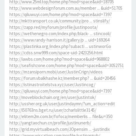
http://www.25ml.top/home.php?mod=space&uid=18705
http://www.webdesignforum.com.au/member ... &uid=51705
https://qiluwuyi.com/home.php?mod=space&uid=7397
http://mkttransport.co.uk/community/pro ... stinslify/
https://zapp.red/myforum/profile/justinpoota/
https://wethenegro.com/index.php/black- ... stincooli/
https://www.randy-harrison.it/gallery/p ... uid=169264
https://plastinka.org/index.php?subacti ... ustinworGo
https://cdss.snw999.com/space-uid-2423256.html
http://iawbs.com/home.php?mod=space&uid=968802
http://seafishzone.com/home.php?mod=space&uid=3052751
https://mzansiporn.mobi/user/JustinCrign/videos
https://forum.vbalkhashe.kz/member.php? ... &uid=20456
https://istinastroitelstva.xyz/user/Justincog/
https://qiluwuyi.com/home.php?mod=space&uid=7397
http://moveblockchain.org/en/user/justintok/
http://ussher.org.uk/user/justindaymn/?um_action=edit
http://l50763ns.bget.ru/user/zcharlslittle3145/
http://elitem2m.com.br/fofoca/memberlis ... file&u=350
http://yangtaochun.cn/profile/justinunerb/
http://grid.myvirtualbeach.com/JOpensim ... -justindix
https://www.wiscation.com/profile/justinargub/