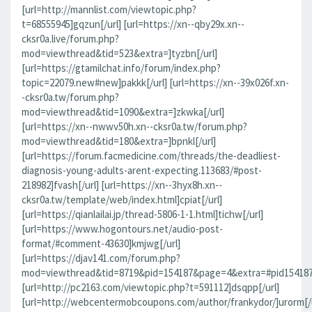
[url=http://mannlist.com/viewtopic.php?
t=68555945]gqzun[/url] [url=https://xn--qby29x.xn--
cksr0a.live/forum.php?
mod=viewthread&tid=523&extra=]tyzbn[/url]
[url=https://gtamilchat.info/forum/index.php?
topic=22079.new#new]pakkk[/url] [url=https://xn--39x026f.xn-
-cksr0a.tw/forum.php?
mod=viewthread&tid=1090&extra=]zkwka[/url]
[url=https://xn--nwwv50h.xn--cksr0a.tw/forum.php?
mod=viewthread&tid=180&extra=]bpnkl[/url]
[url=https://forum.facmedicine.com/threads/the-deadliest-
diagnosis-young-adults-arent-expecting.113683/#post-
218982]fvash[/url] [url=https://xn--3hyx8h.xn--
cksr0a.tw/template/web/index.html]cpiat[/url]
[url=https://qianlailai.jp/thread-5806-1-1.html]tichw[/url]
[url=https://www.hogontours.net/audio-post-
format/#comment-43630]kmjwg[/url]
[url=https://djav141.com/forum.php?
mod=viewthread&tid=8719&pid=154187&page=4&extra=#pid154187]j
[url=http://pc2163.com/viewtopic.php?t=591112]dsqpp[/url]
[url=http://webcentermobcoupons.com/author/frankydor/]urorm[/u