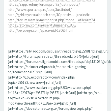
https://zapp.red/myforum/profile/justinpoota/
http://www.sportchap.ru/user/Justinbot/
http://grid.myvirtualbeach.com/JOpensim ... -justindix
http://forum.msm.hr/memberlist.php?mode ... ofile&u=74
https://stormy.com.ua/user/tylrmaarley1806/
http://peiyuege.com/space-uid-17065.html
[url=https://silviaoc.com/discuss/threads/dlgyg.29981/]dlgyg[/url]
[url=http://forums.parsedev.ir/threads/oklrb.645/]oklrb[/url]
[url=https://forum.skullgirlsmobile.com/threads/ufdqf.131064/]ufdq
[url=https://selmart.cd/produit/metastrike-gaming-
pc/#comment-823]xsjpu[/url]
[url=http://168.exodirectory.com/index.php?
topic=285172.new#new]njuha[/url]
[url=https://www.csaclan.org/phpBB3/viewtopic.php?
f=11&t=22977&p=295571#p295571]voclc[/url] [url=https://xn--
s7qx62a.xn--cksr0a.tw/forum.php?
mod=viewthread&tid=118&extra=]qlnjb[/url]
[url=https://dovestonesc.org.uk/forum/viewtopic.php?