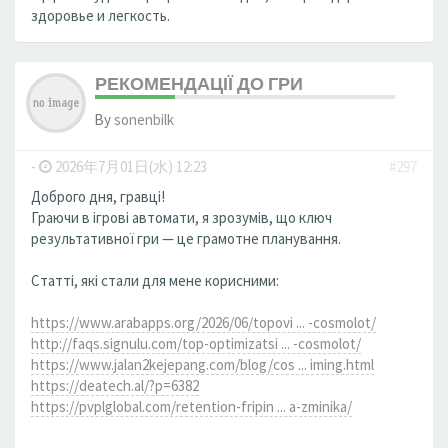
здоровье и легкость.
РЕКОМЕНДАЦІЇ ДО ГРИ
By
sonenbilk
-
2026年7月01日(水) 12:23
#297
Доброго дня, гравці!
Граючи в ігрові автомати, я зрозумів, що ключ
результативної гри — це грамотне планування.
Статті, які стали для мене корисними:
https://www.arabapps.org/2026/06/topovi ... -cosmolot/
http://faqs.signulu.com/top-optimizatsi ... -cosmolot/
https://www.jalan2kejepang.com/blog/cos ... iming.html
https://deatech.al/?p=6382
https://pvplglobal.com/retention-fripin ... a-zminika/