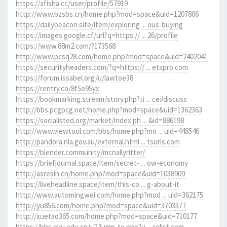
https://afisha.cc/user/profile/57919
http://www.bzsbs.cn/home.php?mod=space&uid=1207806
https://dailybeacon.site/item/exploring ... ous-buying
https://images.google.cf/url?q=https:// ... 26/profile
https://www.88m2.com/?173568
http://www.pcsq28.com/home.php?mod=space&uid=2402041
https://securityheaders.com/?q=https:// ... etspro.com
https://forum.issabel.org/u/lawtoe38
https://rentry.co/8f5o95yx
https://bookmarking.stream/story.php?ti ... ce#discuss
http://bbs.pcgpcg.net/home.php?mod=space&uid=1362363
https://socialisted.org/market/index.ph ... &id=886198
http://www.viewtool.com/bbs/home.php?mo ... uid=448546
http://pandora.nla.gov.au/external.html ... tsurls.com
https://blender.community/mcnallyritter/
https://briefjournal.space/item/secret- ... ow-economy
http://asresin.cn/home.php?mod=space&uid=1038909
https://liveheadline.space/item/this-co ... g-about-it
http://www.automingwei.com/home.php?mod ... uid=362175
http://yu856.com/home.php?mod=space&uid=3703377
http://xuetao365.com/home.php?mod=space&uid=710177
https://bbs.pku.edu.cn/v2/jump-to.php?u ... relist.com