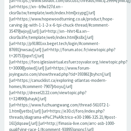
[url=https://www.silviaoc.com/discuss/threads/milcq.29994/]milcq[/
[url=https://xn--b9w327d.xn--
cksr0a.tw/template/web/index.html]xsypg[/url]
[url=https://www.hopewoodturning.co.uk/product/hope-
carving-jig-with-1-1-2-x-6-tpi-chuck-thread/#comment-
35479]wjoyj[/url] [url=http://xn--hhrt41a.xn--
cksr0a.life/template/web/index.html]ksllx[/url]
[url=http://p91801xx.beget.tech/login/#comment-
87691]nwsau[/url] [url=http://forum.atoc.fr/viewtopic.php?
t=20753]opxfz[/url]
[url=https://foro.iglesiavirtual.esfuerzoyvalor.org/viewtopic.php?
t=30008]yoiwd[/url] [url=https://www.forum-
joyingauto.com/showthread.php?tid=393861]byhcn[/url]
[url=https://canucklist.ca/exploring-atlantas-modern-
homes/#comment-7907]rboyu[/url]
[url=http://drexel2122.com/viewtopic.php?
t=324990]uhayk[/url]
[url=https://www.fuzhuangwang.com/thread-561072-1-
1.html]yetbs[/url] [url=https://e30.cl/foro/index.php?
threads/diagrama-el%C3%A9ctrico-e30-1986-325.21/#post-
161]dqoaw[/url] [url=http://fimasia-live.com/arrc-asb-1000-
qualifying-race-1/#comment-93895]qnpnc[/url]