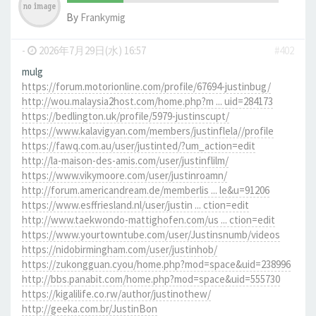
By
Frankymig
-
2026年7月29日(水) 16:57
#402
mulg
https://forum.motorionline.com/profile/67694-justinbug/
http://wou.malaysia2host.com/home.php?m ... uid=284173
https://bedlington.uk/profile/5979-justinscupt/
https://www.kalavigyan.com/members/justinflela//profile
https://fawq.com.au/user/justinted/?um_action=edit
http://la-maison-des-amis.com/user/justinflilm/
https://www.vikymoore.com/user/justinroamn/
http://forum.americandream.de/memberlis ... le&u=91206
https://www.esffriesland.nl/user/justin ... ction=edit
http://www.taekwondo-mattighofen.com/us ... ction=edit
https://www.yourtowntube.com/user/Justinsnumb/videos
https://nidobirmingham.com/user/justinhob/
https://zukongguan.cyou/home.php?mod=space&uid=238996
http://bbs.panabit.com/home.php?mod=space&uid=555730
https://kigalilife.co.rw/author/justinothew/
http://geeka.com.br/JustinBon