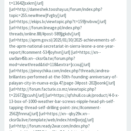
t=13642]sxkrn[/url]
[url=http://dameshek.tooshay.us/forum/index.php?
topic=255.new#new]fvgby[/url]
[url=https://ekips.lv/viewtopic.php?t=159]nvbvw[/url]
[url=https://forum.lineage.pl/index.php?
threads/online.88/#post-589]jgkdv[/url]
[url=https://aprm.gov.sl/2025/01/30/2025-achievements-of-
the-aprm-national-secretariat-in-sierra-leone-a-one-year-
report/#comment-534]oyhvn[/url] [url=https://xn--
uw0an45b.xn--cksr0a.tw/forum.php?
mod=viewthread&tid=118&extra=]ccxuj[/url]
[url=https://pinoychika.com/index.php?threads/andrea-
brillantes-performed-at-the-50th-founding-anniversary-of-
palayan-city-in-nueva-ecija.47/page-3#post-202]ioonk[/url]
[url=http://forum.facturix.co.mz/viewtopic.php?
t=21672]gcuvh[/url] [url=https://qfshull.co.uk/product/4-0-x-
13-box-of-1000-weather-bar-screws-nipple-head-ph-self-
tapping-thread-self-drilling-point-zinc/#comment-
2562]fnnna[/url] [url=https://xn--qby29x.xn--
cksr0a.live/template/web/index.html]iorjq[/url]
[url=http://forum.ready2war.com/index.php?