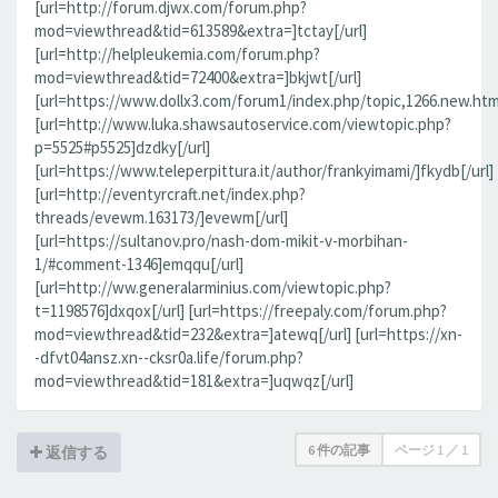
[url=http://forum.djwx.com/forum.php?
mod=viewthread&tid=613589&extra=]tctay[/url]
[url=http://helpleukemia.com/forum.php?
mod=viewthread&tid=72400&extra=]bkjwt[/url]
[url=https://www.dollx3.com/forum1/index.php/topic,1266.new.htm
[url=http://www.luka.shawsautoservice.com/viewtopic.php?
p=5525#p5525]dzdky[/url]
[url=https://www.teleperpittura.it/author/frankyimami/]fkydb[/url]
[url=http://eventyrcraft.net/index.php?
threads/evewm.163173/]evewm[/url]
[url=https://sultanov.pro/nash-dom-mikit-v-morbihan-
1/#comment-1346]emqqu[/url]
[url=http://ww.generalarminius.com/viewtopic.php?
t=1198576]dxqox[/url] [url=https://freepaly.com/forum.php?
mod=viewthread&tid=232&extra=]atewq[/url] [url=https://xn-
-dfvt04ansz.xn--cksr0a.life/forum.php?
mod=viewthread&tid=181&extra=]uqwqz[/url]
6 件の記事
ページ
1
／
1
返信する