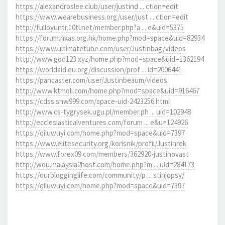
https://alexandroslee.club/user/justind ... ction=edit
https://www.wearebusiness.org/user/just ... ction=edit
http://fulloyuntr.10tl.net/member.php?a ... e&uid=5375
https://forum.hkas.org.hk/home.php?mod=space&uid=82934
https://www.ultimatetube.com/user/Justinbag/videos
http://www.god123.xyz/home.php?mod=space&uid=1362194
https://worldaid.eu.org/discussion/prof ... id=2006441
https://pancaster.com/user/Justinbeaum/videos
http://www.ktmoli.com/home.php?mod=space&uid=916467
https://cdss.snw999.com/space-uid-2423256.html
http://www.cs-tygrysek.ugu.pl/member.ph ... uid=102948
http://ecclesiasticalventures.com/forum ... e&u=124926
https://qiluwuyi.com/home.php?mod=space&uid=7397
https://www.elitesecurity.org/korisnik/profil/Justinrek
https://www.forex09.com/members/362920-justinovast
http://wou.malaysia2host.com/home.php?m ... uid=284173
https://ourblogginglife.com/community/p ... stinjopsy/
https://qiluwuyi.com/home.php?mod=space&uid=7397