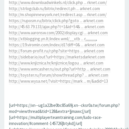
http://www.downloadwinkels.nl/click.php ... rknet.com/
http://strlogclub.ru/bitrix/redirect.ph ... arknet.com
http://m.shopinnewyork.net/redirect.asp ... rknet.com/
https://ruposm.ru/bitrix/click.php?goto ... arknet.com
http://45.63.79.133/ajax.php?t=1&id=54& ... arknet.com
http://www.aaronsw.com/2002/display.cgi ... arknet.com
http://xtblogging.yn.lt/index.wml/__xtb ... r,,,,,,,,,
,
https://19.viromin.com/index/d1?diff=0& ... arknet.com
http://forum-profit.ru/r.php?site=https ... arknet.com
http://sidebar.io/out?url=https://marketsdarknet.com
http://www.knjiznica.hr/knjiznice/logou ... arknet.com
http://www.wmcasher.ru/out.php?url=http ... arknet.com
http://toyster.ru/forum/showthread.php? ... arknet.com
http://www.wysa.net/?visit=https://mark ... m/&adid=13
[url=https://xn--ug1a22be0bc85a69j.xn--cksr0a.tw/forum.php?
mod=viewthread&tid=128&extra=]jmawc[/url]
[url=https://multiplayerteamtraining.com/ludo-race-
innovation/#comment-145726]btykd[/url]