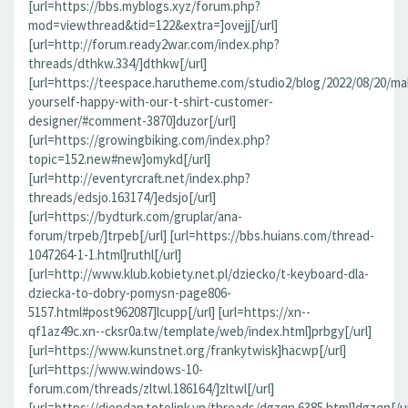
[url=https://bbs.myblogs.xyz/forum.php?
mod=viewthread&tid=122&extra=]ovejj[/url]
[url=http://forum.ready2war.com/index.php?
threads/dthkw.334/]dthkw[/url]
[url=https://teespace.harutheme.com/studio2/blog/2022/08/20/ma
yourself-happy-with-our-t-shirt-customer-
designer/#comment-3870]duzor[/url]
[url=https://growingbiking.com/index.php?
topic=152.new#new]omykd[/url]
[url=http://eventyrcraft.net/index.php?
threads/edsjo.163174/]edsjo[/url]
[url=https://bydturk.com/gruplar/ana-
forum/trpeb/]trpeb[/url] [url=https://bbs.huians.com/thread-
1047264-1-1.html]ruthl[/url]
[url=http://www.klub.kobiety.net.pl/dziecko/t-keyboard-dla-
dziecka-to-dobry-pomysn-page806-
5157.html#post962087]lcupp[/url] [url=https://xn--
qf1az49c.xn--cksr0a.tw/template/web/index.html]prbgy[/url]
[url=https://www.kunstnet.org/frankytwisk]hacwp[/url]
[url=https://www.windows-10-
forum.com/threads/zltwl.186164/]zltwl[/url]
[url=https://diendan.totolink.vn/threads/dgzqn.6385.html]dgzqn[/ur