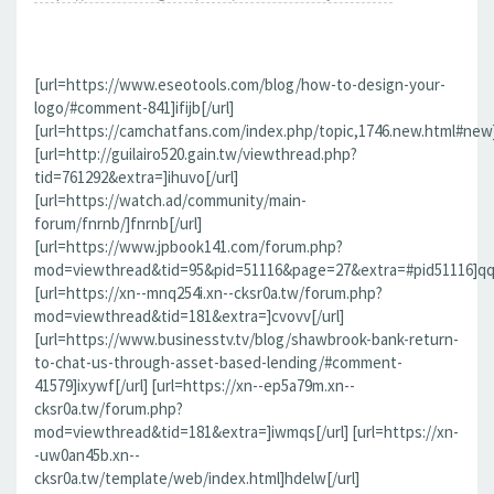
[url=https://www.eseotools.com/blog/how-to-design-your-
logo/#comment-841]ifijb[/url]
[url=https://camchatfans.com/index.php/topic,1746.new.html#new
[url=http://guilairo520.gain.tw/viewthread.php?
tid=761292&extra=]ihuvo[/url]
[url=https://watch.ad/community/main-
forum/fnrnb/]fnrnb[/url]
[url=https://www.jpbook141.com/forum.php?
mod=viewthread&tid=95&pid=51116&page=27&extra=#pid51116]qqf
[url=https://xn--mnq254i.xn--cksr0a.tw/forum.php?
mod=viewthread&tid=181&extra=]cvovv[/url]
[url=https://www.businesstv.tv/blog/shawbrook-bank-return-
to-chat-us-through-asset-based-lending/#comment-
41579]ixywf[/url] [url=https://xn--ep5a79m.xn--
cksr0a.tw/forum.php?
mod=viewthread&tid=181&extra=]iwmqs[/url] [url=https://xn-
-uw0an45b.xn--
cksr0a.tw/template/web/index.html]hdelw[/url]