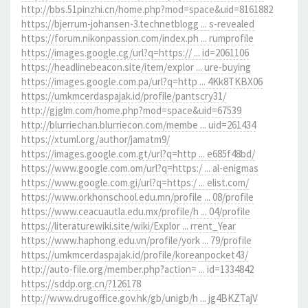
http://bbs.51pinzhi.cn/home.php?mod=space&uid=8161882
https://bjerrum-johansen-3.technetblogg ... s-revealed
https://forum.nikonpassion.com/index.ph ... rumprofile
https://images.google.cg/url?q=https:// ... id=2061106
https://headlinebeacon.site/item/explor ... ure-buying
https://images.google.com.pa/url?q=http ... 4Kk8TKBX06
https://umkmcerdaspajak.id/profile/pantscry31/
http://gjglm.com/home.php?mod=space&uid=67539
http://blurriechan.blurriecon.com/membe ... uid=261434
https://xtuml.org/author/jamatm9/
https://images.google.com.gt/url?q=http ... e685f48bd/
https://www.google.com.om/url?q=https:/ ... al-enigmas
https://www.google.com.gi/url?q=https:/ ... elist.com/
https://www.orkhonschool.edu.mn/profile ... 08/profile
https://www.ceacuautla.edu.mx/profile/h ... 04/profile
https://literaturewiki.site/wiki/Explor ... rrent_Year
https://www.haphong.edu.vn/profile/york ... 79/profile
https://umkmcerdaspajak.id/profile/koreanpocket43/
http://auto-file.org/member.php?action= ... id=1334842
https://sddp.org.cn/?126178
http://www.drugoffice.gov.hk/gb/unigb/h ... jg4BKZTajV