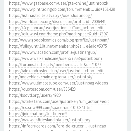
https://www.gtabase.com/user/gta-online/justinrobzk
https://www.pintradingdb.com/forum/memb ... uid=151429
https://istinastroitelstva.xyz/user/Justincog/
https://worldaid.eu.org/discussion/prof ... id=2006441
https://4cg.com.au/user/justinmak/?um_action=edit
https://qiluwuyi.com/home.php?mod=space&uid=7397
http://www.goodolcomics.com/blog/profile/justinpam/
http://fulloyuntr.10tl.net/member.php?a ... e&uid=5375
https://www.wiscation.com/profile/justinargub/
https://www.walkaholic.me/user/57268-justinbourn
http://forums.filatelija.lv/memberlist. ... le&u=71077
https://alexandroslee.club/user/justind ... ction=edit
http://moveblockchain.org/en/user/justintok/
https://www.ultimatetube.com/user/Justinbag/videos
https://quotesdom.com/user/336423
http://ksovd.org/users/4920
https://strikefans.com/user/justinker/?um_action=edit
https://cs.snw999.com/space-uid-101084.html
https://joinchat.org/Justinecoff
https://www.esffriesland.nl/user/justinfainc/
https://infocruceros.com/foro-de-crucer ... -justincap