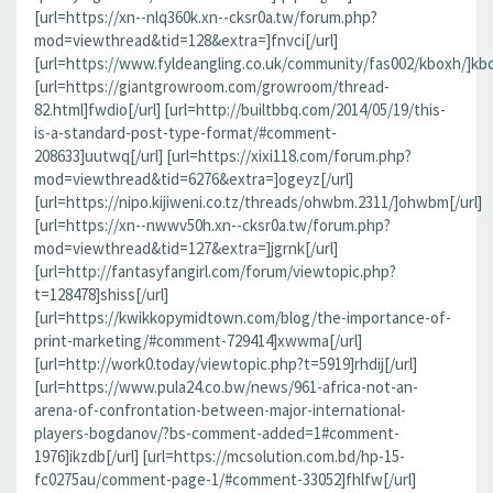
[url=https://xn--nlq360k.xn--cksr0a.tw/forum.php?
mod=viewthread&tid=128&extra=]fnvci[/url]
[url=https://www.fyldeangling.co.uk/community/fas002/kboxh/]kbo
[url=https://giantgrowroom.com/growroom/thread-
82.html]fwdio[/url] [url=http://builtbbq.com/2014/05/19/this-
is-a-standard-post-type-format/#comment-
208633]uutwq[/url] [url=https://xixi118.com/forum.php?
mod=viewthread&tid=6276&extra=]ogeyz[/url]
[url=https://nipo.kijiweni.co.tz/threads/ohwbm.2311/]ohwbm[/url]
[url=https://xn--nwwv50h.xn--cksr0a.tw/forum.php?
mod=viewthread&tid=127&extra=]jgrnk[/url]
[url=http://fantasyfangirl.com/forum/viewtopic.php?
t=128478]shiss[/url]
[url=https://kwikkopymidtown.com/blog/the-importance-of-
print-marketing/#comment-729414]xwwma[/url]
[url=http://work0.today/viewtopic.php?t=5919]rhdij[/url]
[url=https://www.pula24.co.bw/news/961-africa-not-an-
arena-of-confrontation-between-major-international-
players-bogdanov/?bs-comment-added=1#comment-
1976]ikzdb[/url] [url=https://mcsolution.com.bd/hp-15-
fc0275au/comment-page-1/#comment-33052]fhlfw[/url]