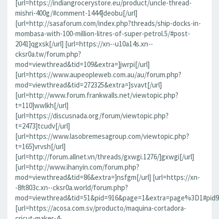
[url=https://indiangrocerystore.eu/product/uncle-thread-
mishri-400g/#comment-1444]deobu[/url]
[url=http://sasaforum.com/index.php?threads/ship-docks-in-
mombasa-with-100-million-litres-of-super-petrol.5/#post-
2041]qgxsk[/url] [url=https://xn--u10a14s.xn--
cksr0a.tw/forum.php?
mod=viewthread&tid=109&extra=]jwrpi[/url]
[url=https://www.aupeopleweb.com.au/au/forum.php?
mod=viewthread&tid=272325&extra=]svavt[/url]
[url=http://www.forum.frankwalls.net/viewtopic.php?
t=110]wwlkh[/url]
[url=https://discusnada.org/forum/viewtopic.php?
t=2473]tcudv[/url]
[url=https://www.lasobremesagroup.com/viewtopic.php?
t=165]vrvsh[/url]
[url=http://forum.allnet.vn/threads/gxwgi.1276/]gxwgi[/url]
[url=http://www.ihanyin.com/forum.php?
mod=viewthread&tid=86&extra=]nsfgm[/url] [url=https://xn-
-8ft803c.xn--cksr0a.world/forum.php?
mod=viewthread&tid=51&pid=916&page=1&extra=page%3D1#pid91
[url=https://acosa.com.sv/producto/maquina-cortadora-
cricut-maker-4-