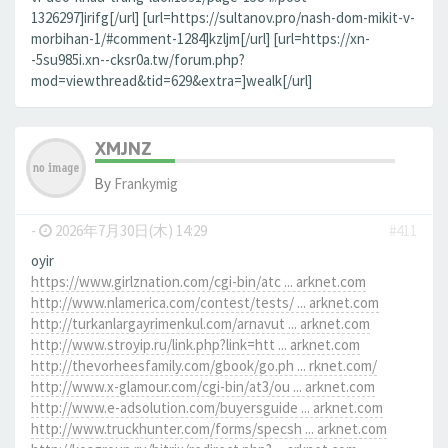
1326297]irifg[/url] [url=https://sultanov.pro/nash-dom-mikit-v-
morbihan-1/#comment-1284]kzljm[/url] [url=https://xn-
-5su985i.xn--cksr0a.tw/forum.php?
mod=viewthread&tid=629&extra=]wealk[/url]
XMJNZ
By
Frankymig
-
2026年7月30日(木) 14:29
#411
oyir
https://www.girlznation.com/cgi-bin/atc ... arknet.com
http://www.nlamerica.com/contest/tests/ ... arknet.com
http://turkanlargayrimenkul.com/arnavut ... arknet.com
http://www.stroyip.ru/link.php?link=htt ... arknet.com
http://thevorheesfamily.com/gbook/go.ph ... rknet.com/
http://www.x-glamour.com/cgi-bin/at3/ou ... arknet.com
http://www.e-adsolution.com/buyersguide ... arknet.com
http://www.truckhunter.com/forms/specsh ... arknet.com