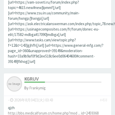
[url=https://vam-soveti.ru/forum/index.php?
topic=4615.new#new]lpmmf[/url]
[url=https://www.zsu.in.ua/community/main-
forum/hxngp/]hxngp[/url]
[url=https://ask.electricalanswerman.com/index.php/topic,78.new.
[url=https://usinagecomposites.com/fr/forum/donec-eu-
elit/17582-mdbga#17090]mdbga[/url]
[url=http://www.tasks.cam/viewtopic.php?
f=12&t=143]gjhfh[/url] [url=https://www.general-mfg.com/?
page_id=360&unapproved=39149&moderation-
hash=33a9b9af0f9d2ee518c6ee0d06404600#comment-
39149]fkhog[/url]
KGRUV
By
Frankymig
-
2026年8月04日(火) 03:43
#458
qjzh
http://bbs.medicalforum.cn/home.php?mod ... id=2459368