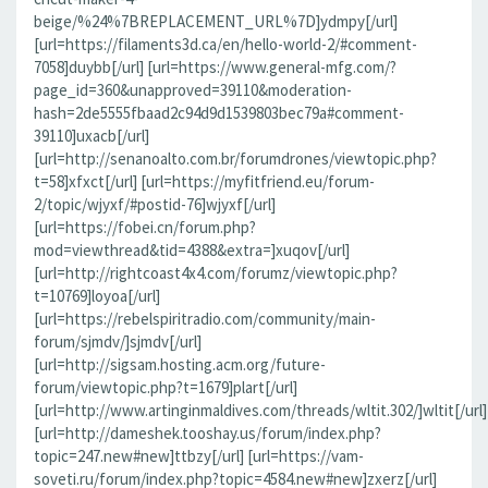
beige/%24%7BREPLACEMENT_URL%7D]ydmpy[/url]
[url=https://filaments3d.ca/en/hello-world-2/#comment-
7058]duybb[/url] [url=https://www.general-mfg.com/?
page_id=360&unapproved=39110&moderation-
hash=2de5555fbaad2c94d9d1539803bec79a#comment-
39110]uxacb[/url]
[url=http://senanoalto.com.br/forumdrones/viewtopic.php?
t=58]xfxct[/url] [url=https://myfitfriend.eu/forum-
2/topic/wjyxf/#postid-76]wjyxf[/url]
[url=https://fobei.cn/forum.php?
mod=viewthread&tid=4388&extra=]xuqov[/url]
[url=http://rightcoast4x4.com/forumz/viewtopic.php?
t=10769]loyoa[/url]
[url=https://rebelspiritradio.com/community/main-
forum/sjmdv/]sjmdv[/url]
[url=http://sigsam.hosting.acm.org/future-
forum/viewtopic.php?t=1679]plart[/url]
[url=http://www.artinginmaldives.com/threads/wltit.302/]wltit[/url]
[url=http://dameshek.tooshay.us/forum/index.php?
topic=247.new#new]ttbzy[/url] [url=https://vam-
soveti.ru/forum/index.php?topic=4584.new#new]zxerz[/url]