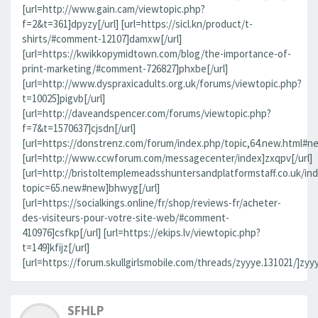
[url=http://www.gain.cam/viewtopic.php?
f=2&t=361]dpyzy[/url] [url=https://sicl.kn/product/t-
shirts/#comment-12107]damxw[/url]
[url=https://kwikkopymidtown.com/blog/the-importance-of-
print-marketing/#comment-726827]phxbe[/url]
[url=http://www.dyspraxicadults.org.uk/forums/viewtopic.php?
t=10025]pigvb[/url]
[url=http://daveandspencer.com/forums/viewtopic.php?
f=7&t=1570637]cjsdn[/url]
[url=https://donstrenz.com/forum/index.php/topic,64.new.html#new
[url=http://www.ccwforum.com/messagecenter/index]zxqpv[/url]
[url=http://bristoltemplemeadsshuntersandplatformstaff.co.uk/in
topic=65.new#new]bhwyg[/url]
[url=https://socialkings.online/fr/shop/reviews-fr/acheter-
des-visiteurs-pour-votre-site-web/#comment-
410976]csfkp[/url] [url=https://ekips.lv/viewtopic.php?
t=149]kfijz[/url]
[url=https://forum.skullgirlsmobile.com/threads/zyyye.131021/]zyyy
SFHLP