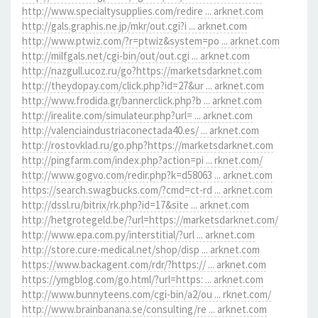
http://www.specialtysupplies.com/redire ... arknet.com
http://gals.graphis.ne.jp/mkr/out.cgi?i ... arknet.com
http://www.ptwiz.com/?r=ptwiz&system=po ... arknet.com
http://milfgals.net/cgi-bin/out/out.cgi ... arknet.com
http://nazgull.ucoz.ru/go?https://marketsdarknet.com
http://theydopay.com/click.php?id=27&ur ... arknet.com
http://www.frodida.gr/bannerclick.php?b ... arknet.com
http://irealite.com/simulateur.php?url= ... arknet.com
http://valenciaindustriaconectada40.es/ ... arknet.com
http://rostovklad.ru/go.php?https://marketsdarknet.com
http://pingfarm.com/index.php?action=pi ... rknet.com/
http://www.gogvo.com/redir.php?k=d58063 ... arknet.com
https://search.swagbucks.com/?cmd=ct-rd ... arknet.com
http://dssl.ru/bitrix/rk.php?id=17&site ... arknet.com
http://hetgrotegeld.be/?url=https://marketsdarknet.com/
http://www.epa.com.py/interstitial/?url ... arknet.com
http://store.cure-medical.net/shop/disp ... arknet.com
https://www.backagent.com/rdr/?https:// ... arknet.com
https://ymgblog.com/go.html/?url=https: ... arknet.com
http://www.bunnyteens.com/cgi-bin/a2/ou ... rknet.com/
http://www.brainbanana.se/consulting/re ... arknet.com