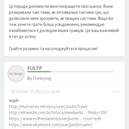
Ці поради допомогли мені покращити свої шанси. Вони
розкривали такі теми, як оптимальні тактики гри, що
дозволило мені зрозуміти, як працює система. Якщо ви
теж хочете грати більш усвідомлено, рекомендую
ознайомитися з досвідом інших гравців. Це ваш важливий
етап до успіху.
Грайте розумно та насолоджуйтеся процесом!
FULTP
By
Frankymig
-
2026年7月28日(火) 18:49
#392
wyph
http://munservis.mirniy.ru/user/JustinTrawl/
http://elitem2m.com.br/fofoca/memberlis ... file&u=350
https://www.esffriesland.nl/user/justin ... ction=edit
https://www.vikymoore.com/user/justinroamn/