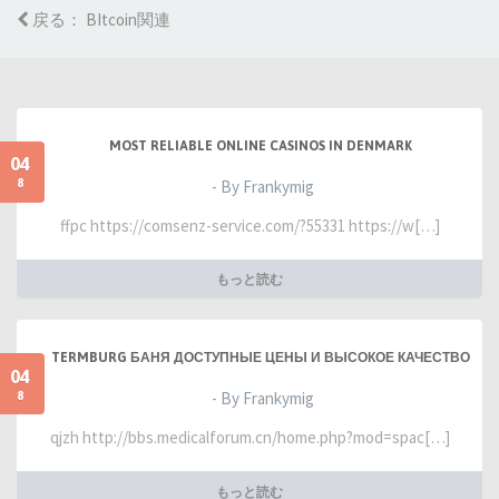
戻る： BItcoin関連
MOST RELIABLE ONLINE CASINOS IN DENMARK
04
8
- By Frankymig
ffpc https://comsenz-service.com/?55331 https://w[…]
もっと読む
TERMBURG БАНЯ ДОСТУПНЫЕ ЦЕНЫ И ВЫСОКОЕ КАЧЕСТВО
04
8
- By Frankymig
qjzh http://bbs.medicalforum.cn/home.php?mod=spac[…]
もっと読む