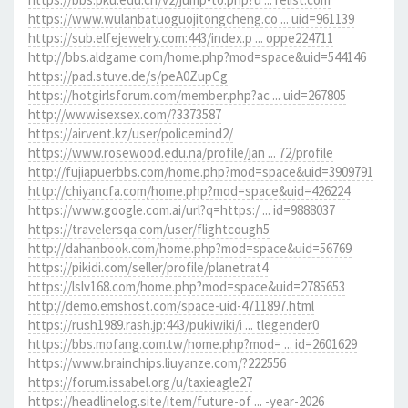
https://www.wulanbatuoguojitongcheng.co ... uid=961139
https://sub.elfejewelry.com:443/index.p ... oppe224711
http://bbs.aldgame.com/home.php?mod=space&uid=544146
https://pad.stuve.de/s/peA0ZupCg
https://hotgirlsforum.com/member.php?ac ... uid=267805
http://www.isexsex.com/?3373587
https://airvent.kz/user/policemind2/
https://www.rosewood.edu.na/profile/jan ... 72/profile
http://fujiapuerbbs.com/home.php?mod=space&uid=3909791
http://chiyancfa.com/home.php?mod=space&uid=426224
https://www.google.com.ai/url?q=https:/ ... id=9888037
https://travelersqa.com/user/flightcough5
http://dahanbook.com/home.php?mod=space&uid=56769
https://pikidi.com/seller/profile/planetrat4
https://lslv168.com/home.php?mod=space&uid=2785653
http://demo.emshost.com/space-uid-4711897.html
https://rush1989.rash.jp:443/pukiwiki/i ... tlegender0
https://bbs.mofang.com.tw/home.php?mod= ... id=2601629
https://www.brainchips.liuyanze.com/?222556
https://forum.issabel.org/u/taxieagle27
https://headlinelog.site/item/future-of ... -year-2026