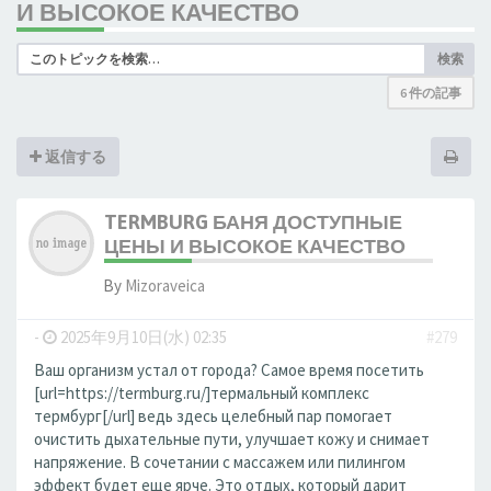
И ВЫСОКОЕ КАЧЕСТВО
検索
6 件の記事
返信する
TERMBURG БАНЯ ДОСТУПНЫЕ
ЦЕНЫ И ВЫСОКОЕ КАЧЕСТВО
By
Mizoraveica
-
2025年9月10日(水) 02:35
#279
Ваш организм устал от города? Самое время посетить
[url=https://termburg.ru/]термальный комплекс
термбург[/url] ведь здесь целебный пар помогает
очистить дыхательные пути, улучшает кожу и снимает
напряжение. В сочетании с массажем или пилингом
эффект будет еще ярче. Это отдых, который дарит