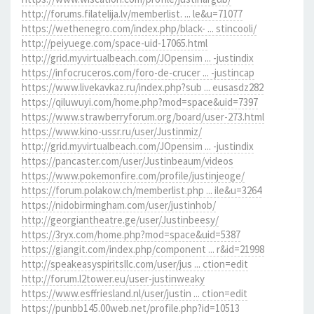
http://forums.filatelija.lv/memberlist. ... le&u=71077
https://wethenegro.com/index.php/black- ... stincooli/
http://peiyuege.com/space-uid-17065.html
http://grid.myvirtualbeach.com/JOpensim ... -justindix
https://infocruceros.com/foro-de-crucer ... -justincap
https://www.livekavkaz.ru/index.php?sub ... eusasdz282
https://qiluwuyi.com/home.php?mod=space&uid=7397
https://www.strawberryforum.org/board/user-273.html
https://www.kino-ussr.ru/user/Justinmiz/
http://grid.myvirtualbeach.com/JOpensim ... -justindix
https://pancaster.com/user/Justinbeaum/videos
https://www.pokemonfire.com/profile/justinjeoge/
https://forum.polakow.ch/memberlist.php ... ile&u=3264
https://nidobirmingham.com/user/justinhob/
http://georgiantheatre.ge/user/Justinbeesy/
https://3ryx.com/home.php?mod=space&uid=5387
https://giangit.com/index.php/component ... r&id=21998
http://speakeasyspiritsllc.com/user/jus ... ction=edit
http://forum.l2tower.eu/user-justinweaky
https://www.esffriesland.nl/user/justin ... ction=edit
https://punbb145.00web.net/profile.php?id=10513