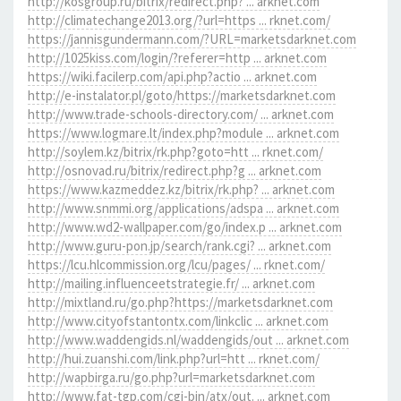
http://kosgroup.ru/bitrix/redirect.php? ... arknet.com
http://climatechange2013.org/?url=https ... rknet.com/
https://jannisgundermann.com/?URL=marketsdarknet.com
http://1025kiss.com/login/?referer=http ... arknet.com
https://wiki.facilerp.com/api.php?actio ... arknet.com
http://e-instalator.pl/goto/https://marketsdarknet.com
http://www.trade-schools-directory.com/ ... arknet.com
https://www.logmare.lt/index.php?module ... arknet.com
http://soylem.kz/bitrix/rk.php?goto=htt ... rknet.com/
http://osnovad.ru/bitrix/redirect.php?g ... arknet.com
https://www.kazmeddez.kz/bitrix/rk.php? ... arknet.com
http://www.snmmi.org/applications/adspa ... arknet.com
http://www.wd2-wallpaper.com/go/index.p ... arknet.com
http://www.guru-pon.jp/search/rank.cgi? ... arknet.com
https://lcu.hlcommission.org/lcu/pages/ ... rknet.com/
http://mailing.influenceetstrategie.fr/ ... arknet.com
http://mixtland.ru/go.php?https://marketsdarknet.com
http://www.cityofstantontx.com/linkclic ... arknet.com
http://www.waddengids.nl/waddengids/out ... arknet.com
http://hui.zuanshi.com/link.php?url=htt ... rknet.com/
http://wapbirga.ru/go.php?url=marketsdarknet.com
http://www.fat-tgp.com/cgi-bin/atx/out. ... arknet.com