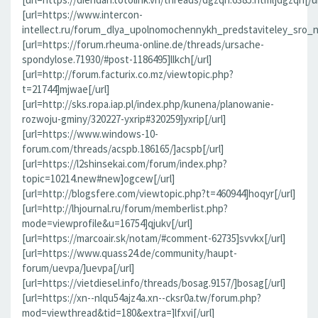
[url=https://www.intercon-
intellect.ru/forum_dlya_upolnomochennykh_predstaviteley_sro_
[url=https://forum.rheuma-online.de/threads/ursache-
spondylose.71930/#post-1186495]llkch[/url]
[url=http://forum.facturix.co.mz/viewtopic.php?
t=21744]mjwae[/url]
[url=http://sks.ropa.iap.pl/index.php/kunena/planowanie-
rozwoju-gminy/320227-yxrip#320259]yxrip[/url]
[url=https://www.windows-10-
forum.com/threads/acspb.186165/]acspb[/url]
[url=https://l2shinsekai.com/forum/index.php?
topic=10214.new#new]ogcew[/url]
[url=http://blogsfere.com/viewtopic.php?t=460944]hoqyr[/url]
[url=http://lhjournal.ru/forum/memberlist.php?
mode=viewprofile&u=16754]qjukv[/url]
[url=https://marcoair.sk/notam/#comment-62735]svvkx[/url]
[url=https://www.quass24.de/community/haupt-
forum/uevpa/]uevpa[/url]
[url=https://vietdiesel.info/threads/bosag.9157/]bosag[/url]
[url=https://xn--nlqu54ajz4a.xn--cksr0a.tw/forum.php?
mod=viewthread&tid=180&extra=]lfxvi[/url]