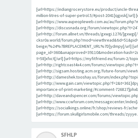
[url=https://indiangrocerystore.eu/product/uncle-thr
million-litres-of-super-petrol.5/#post-2041]qgxsk[/url
[url=https://www.aupeopleweb.com.au/au/forum.php?mo
[url=https://discusnada.org/forum/viewtopic.php?t=24
[url=http://forum.allnet.vn/threads/gxwgi.1276/]gxwgi[
cksr0a.world/forum.php?mod=viewthread&tid=51&pid=9
beige/%24%7BREPLACEMENT_URL%7D]ydmpy[/url] [url=ht
page_id=360&unapproved=39110&moderation-hash=2de
t=58]xfxct[/url] [url=https://myfitfriend.eu/forum-2/t
[url=http://rightcoast4x4.com/forumz/viewtopic.php?t=
[url=http://sigsam.hosting.acm.org/future-forum/viewtop
[url=http://dameshek.tooshay.us/forum/index.php?topi
[url=http://www.gain.cam/viewtopic.php?f=2&t=361]dpyz
importance-of-print-marketing/#comment-726827]phxbe[
[url=http://daveandspencer.com/forums/viewtopic.php?
[url=http://www.ccwforum.com/messagecenter/index]zx
[url=https://socialkings.online/fr/shop/reviews-fr/ache
[url=https://forum.skullgirlsmobile.com/threads/zyyye.
SFHLP