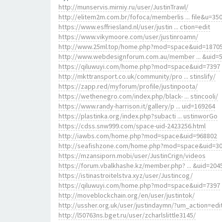
http://munservis.mirniy.ru/user/JustinTrawl/
http://elitem2m.com.br/fofoca/memberlis ... file&u=35
https://www.esffriesland.nl/user/justin ... ction=edit
https://www.vikymoore.com/user/justinroamn/
http://www.25ml.top/home.php?mod=space&uid=1870
http://www.webdesignforum.com.au/member ... &uid=
https://qiluwuyi.com/home.php?mod=space&uid=7397
http://mkttransport.co.uk/community/pro ... stinslify/
https://zapp.red/myforum/profile/justinpoota/
https://wethenegro.com/index.php/black- ... stincooli/
https://www.randy-harrison.it/gallery/p ... uid=169264
https://plastinka.org/index.php?subacti ... ustinworGo
https://cdss.snw999.com/space-uid-2423256.html
http://iawbs.com/home.php?mod=space&uid=968802
http://seafishzone.com/home.php?mod=space&uid=3
https://mzansiporn.mobi/user/JustinCrign/videos
https://forum.vbalkhashe.kz/member.php? ... &uid=204
https://istinastroitelstva.xyz/user/Justincog/
https://qiluwuyi.com/home.php?mod=space&uid=7397
http://moveblockchain.org/en/user/justintok/
http://ussher.org.uk/user/justindaymn/?um_action=edi
http://l50763ns.bget.ru/user/zcharlslittle3145/