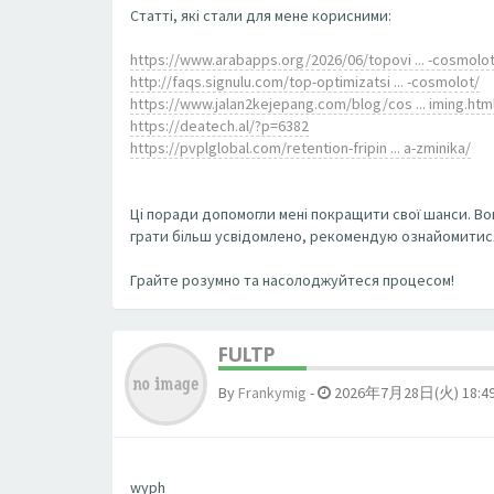
Статті, які стали для мене корисними:
https://www.arabapps.org/2026/06/topovi ... -cosmolot
http://faqs.signulu.com/top-optimizatsi ... -cosmolot/
https://www.jalan2kejepang.com/blog/cos ... iming.htm
https://deatech.al/?p=6382
https://pvplglobal.com/retention-fripin ... a-zminika/
Ці поради допомогли мені покращити свої шанси. Во
грати більш усвідомлено, рекомендую ознайомитися 
Грайте розумно та насолоджуйтеся процесом!
FULTP
By
Frankymig
-
2026年7月28日(火) 18:4
wyph