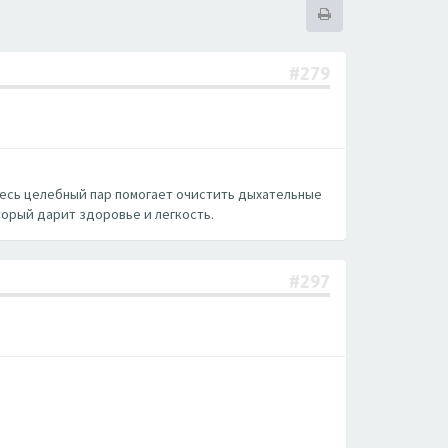
#279
 здесь целебный пар помогает очистить дыхательные
торый дарит здоровье и легкость.
#297