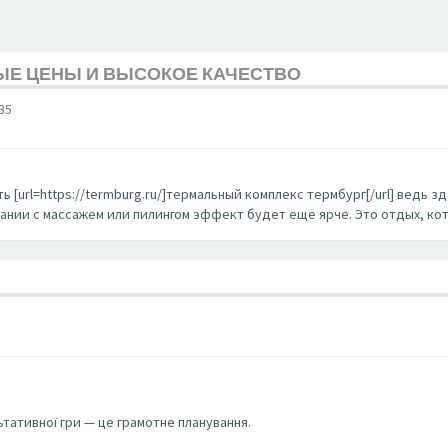
ЫЕ ЦЕНЫ И ВЫСОКОЕ КАЧЕСТВО
35
ь [url=https://termburg.ru/]термальный комплекс термбург[/url] ведь
тании с массажем или пилингом эффект будет еще ярче. Это отдых, ко
ьтативної гри — це грамотне планування.