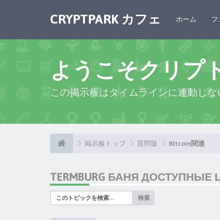
CRYPTPARK カフェ
ホーム
フ
ようこそクリプ
この掲示板はタイムラインに連動しな
掲示板トップ
質問版
BItcoin関連
TERMBURG БАНЯ ДОСТУПНЫЕ 
検索