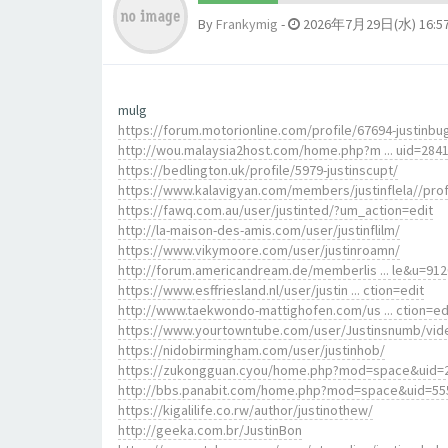
By
Frankymig
-
2026年7月29日(水) 16:5
mulg
https://forum.motorionline.com/profile/67694-justinbu
http://wou.malaysia2host.com/home.php?m ... uid=284
https://bedlington.uk/profile/5979-justinscupt/
https://www.kalavigyan.com/members/justinflela//prof
https://fawq.com.au/user/justinted/?um_action=edit
http://la-maison-des-amis.com/user/justinflilm/
https://www.vikymoore.com/user/justinroamn/
http://forum.americandream.de/memberlis ... le&u=91
https://www.esffriesland.nl/user/justin ... ction=edit
http://www.taekwondo-mattighofen.com/us ... ction=ed
https://www.yourtowntube.com/user/Justinsnumb/vid
https://nidobirmingham.com/user/justinhob/
https://zukongguan.cyou/home.php?mod=space&uid=
http://bbs.panabit.com/home.php?mod=space&uid=55
https://kigalilife.co.rw/author/justinothew/
http://geeka.com.br/JustinBon