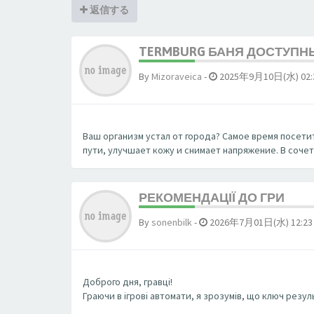
返信する
TERMBURG БАНЯ ДОСТУПН
By
Mizoraveica
-
2025年9月10日(水) 02:
Ваш организм устал от города? Самое время посетит
пути, улучшает кожу и снимает напряжение. В соче
РЕКОМЕНДАЦІЇ ДО ГРИ
By
sonenbilk
-
2026年7月01日(水) 12:23
Доброго дня, гравці!
Граючи в ігрові автомати, я зрозумів, що ключ резул