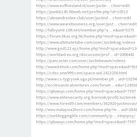
https://www.esffriesland.nl/user/justin ... ction=edit
https://punbb145.00web.net/profile.php?id=10513
https://alexandroslee.club/user/justind ... ction=edit
https://www.wearebusiness.org/user/just ... ction=edit
http://fulloyuntr.10tl.net/member.php?a ... e&uid=5375
https://forum.hkas.org.hk/home.php?mod=space&uid
https://www.ultimatetube.com/user/Justinbag/videos
http://www.god123.xyz/home.php?mod=space&uid=13
https://worldaid.eu.org/discussion/prof ... id=2006441
https://pancaster.com/user/Justinbeaum/videos
http://www.ktmoli.com/home.php?mod=space&uid=91
https://cdss.snw999.com/space-uid-2423256.html
http://www.cs-tygrysek.ugu.pl/member.ph ... uid=10294
http://ecclesiasticalventures.com/forum ... e&u=12492
https://qiluwuyi.com/home.php?mod=space&uid=7397
https://www.elitesecurity.org/korisnik/profil/Justinrek
https://www.forex09.com/members/362920-justinovas
http://wou.malaysia2host.com/home.php?m ... uid=284
https://ourblogginglife.com/community/p ... stinjopsy/
https://qiluwuyi.com/home.php?mod=space&uid=7397