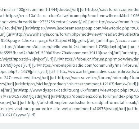
ead-mishri-400g/#comment-1444]deobu[/url] [url=http://sasaforum.com/ind
] [url=https://xn--u10a14s.xn--cksr0a.tw/forum.php?mod=viewthread&tid=109&
d=viewthread&tid=272325&extra=]svavt[/url] [url=http://www.forum.frankw
73]tcudv[/url] [url=https://www.lasobremesagroup.com/viewtopic.php?t=165
/url] [url=http://www.ihanyin.com/forum.php?mod=viewthread&tid=86&extra=]n
16&page=1&extra=page%3D1#pid916]pgdhz[/url] [url=https://acosa.com.
tps://filaments3d.ca/en/hello-world-2/#comment-7058]duybb[/url] [url=
5555fbaad2c94d9d1539803bec79a#comment-39110]uxacb[/url] [url=http:/
opic/wjyxf/#postid-76]wjyxf[/url] [url=https://fobei.cn/forum.php?mod=viewt
10769]loyoa[/url] [url=https://rebelspiritradio.com/community/main-forum/
ic.php?t=1679]plart[/url] [url=http://www.artinginmaldives.com/threads/wlti
c=247.new#new]ttbzy[/url] [url=https://vam-soveti.ru/forum/index.php?top
y[/url] [url=https://sicl.kn/product/t-shirts/#comment-12107]damxw[/url]
/url] [url=http://www.dyspraxicadults.org.uk/forums/viewtopic.php?t=100
f=7&t=1570637]cjsdn[/url] [url=https://donstrenz.com/forum/index.php/top
qpv[/url] [url=http://bristoltemplemeadsshuntersandplatformstaff.co.uk
ter-des-visiteurs-pour-votre-site-web/#comment-410976]csfkp[/url] [url=htt
131021/]zyyye[/url]