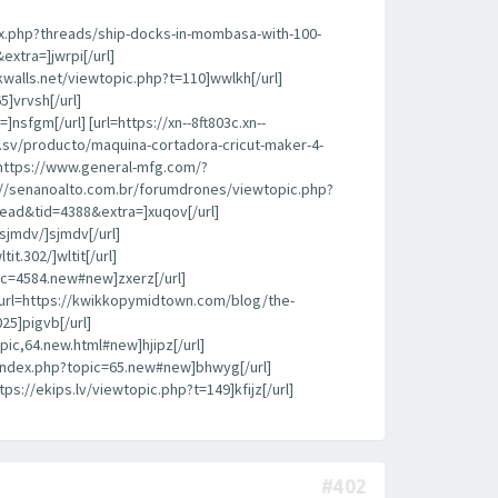
ex.php?threads/ship-docks-in-mombasa-with-100-
extra=]jwrpi[/url]
alls.net/viewtopic.php?t=110]wwlkh[/url]
]vrvsh[/url]
sfgm[/url] [url=https://xn--8ft803c.xn--
sv/producto/maquina-cortadora-cricut-maker-4-
https://www.general-mfg.com/?
/senanoalto.com.br/forumdrones/viewtopic.php?
hread&tid=4388&extra=]xuqov[/url]
sjmdv/]sjmdv[/url]
t.302/]wltit[/url]
ic=4584.new#new]zxerz[/url]
 [url=https://kwikkopymidtown.com/blog/the-
25]pigvb[/url]
ic,64.new.html#new]hjipz[/url]
/index.php?topic=65.new#new]bhwyg[/url]
ps://ekips.lv/viewtopic.php?t=149]kfijz[/url]
#402