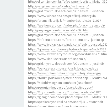
http://elitem2m.com.br/fofoca/memberlis ... file&u=35
http://yangtaochun.cn/profile/justinunerb/
http://grid.myvirtualbeach.com/JOpensim ... -justindix
https://www.wiscation.com/profile/justinargub/
http://forums.filatelija.lv/memberlist. ... le&u=71077
https://wethenegro.com/index.php/black- ... stincooli/
http://peiyuege.com/space-uid-17065.html
http://grid.myvirtualbeach.com/JOpensim ... -justindix
https://infocruceros.com/foro-de-crucer ... -justincap
https://www.livekavkaz.ru/index.php?sub ... eusasdz28
https://qiluwuyi.com/home.php?mod=space&uid=7397
https://www.strawberryforum.org/board/user-273.htm
https://www.kino-ussr.ru/user/Justinmiz/
http://grid.myvirtualbeach.com/JOpensim ... -justindix
https://pancaster.com/user/Justinbeaum/videos
https://www.pokemonfire.com/profile/justinjeoge/
https://forum.polakow.ch/memberlist.php ... ile&u=326
https://nidobirmingham.com/user/justinhob/
http://georgiantheatre.ge/user/Justinbeesy/
https://3ryx.com/home.php?mod=space&uid=5387
https://giangit.com/index.php/component ... r&id=2199
http://speakeasyspiritsllc.com/user/jus ... ction=edit
http://forum.l2tower.eu/user-justinweaky