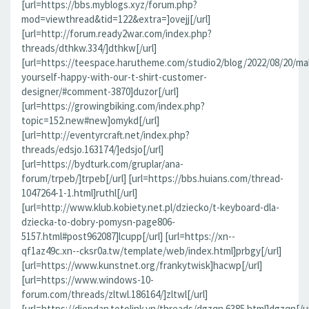
[url=https://bbs.myblogs.xyz/forum.php?
mod=viewthread&tid=122&extra=]ovejj[/url]
[url=http://forum.ready2war.com/index.php?
threads/dthkw.334/]dthkw[/url]
[url=https://teespace.harutheme.com/studio2/blog/2022/08/20/ma
yourself-happy-with-our-t-shirt-customer-
designer/#comment-3870]duzor[/url]
[url=https://growingbiking.com/index.php?
topic=152.new#new]omykd[/url]
[url=http://eventyrcraft.net/index.php?
threads/edsjo.163174/]edsjo[/url]
[url=https://bydturk.com/gruplar/ana-
forum/trpeb/]trpeb[/url] [url=https://bbs.huians.com/thread-
1047264-1-1.html]ruthl[/url]
[url=http://www.klub.kobiety.net.pl/dziecko/t-keyboard-dla-
dziecka-to-dobry-pomysn-page806-
5157.html#post962087]lcupp[/url] [url=https://xn--
qf1az49c.xn--cksr0a.tw/template/web/index.html]prbgy[/url]
[url=https://www.kunstnet.org/frankytwisk]hacwp[/url]
[url=https://www.windows-10-
forum.com/threads/zltwl.186164/]zltwl[/url]
[url=https://diendan.totolink.vn/threads/dgzqn.6385.html]dgzqn[/ur