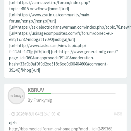
[url=https://vam-soveti.ru/forum/index.php?
topic=4615.new#new]lpmmf[/url]
[url=https://www.zsu.in.ua/community/main-
forum/hxngp/]hxngp[/url]
[url=https://ask.electricalanswerman.com/index.php/topic,78.new.
[url=https://usinagecomposites.com/fr/forum/donec-eu-
elit/17582-mdbga#17090]mdbga[/url]
[url=http://www.tasks.cam/viewtopic.php?
f=12&t=143]gjhfh[/url] [url=https://www.general-mfg.com/?
page_id=360&unapproved=39149&moderation-
hash=33a9b9af0f9d2ee518c6ee0d06404600#comment-
39149]fkhog[/url]
KGRUV
By
Frankymig
-
2026年8月04日(火) 03:43
#458
qjzh
http://bbs.medicalforum.cn/home.php?mod ... id=2459368