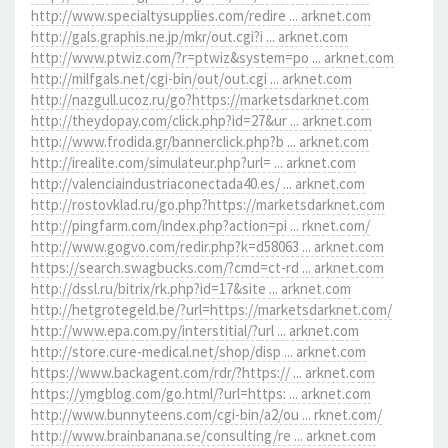
http://www.specialtysupplies.com/redire ... arknet.com
http://gals.graphis.ne.jp/mkr/out.cgi?i ... arknet.com
http://www.ptwiz.com/?r=ptwiz&system=po ... arknet.com
http://milfgals.net/cgi-bin/out/out.cgi ... arknet.com
http://nazgull.ucoz.ru/go?https://marketsdarknet.com
http://theydopay.com/click.php?id=27&ur ... arknet.com
http://www.frodida.gr/bannerclick.php?b ... arknet.com
http://irealite.com/simulateur.php?url= ... arknet.com
http://valenciaindustriaconectada40.es/ ... arknet.com
http://rostovklad.ru/go.php?https://marketsdarknet.com
http://pingfarm.com/index.php?action=pi ... rknet.com/
http://www.gogvo.com/redir.php?k=d58063 ... arknet.com
https://search.swagbucks.com/?cmd=ct-rd ... arknet.com
http://dssl.ru/bitrix/rk.php?id=17&site ... arknet.com
http://hetgrotegeld.be/?url=https://marketsdarknet.com/
http://www.epa.com.py/interstitial/?url ... arknet.com
http://store.cure-medical.net/shop/disp ... arknet.com
https://www.backagent.com/rdr/?https:// ... arknet.com
https://ymgblog.com/go.html/?url=https: ... arknet.com
http://www.bunnyteens.com/cgi-bin/a2/ou ... rknet.com/
http://www.brainbanana.se/consulting/re ... arknet.com