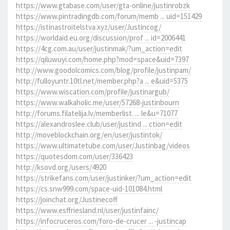
https://www.gtabase.com/user/gta-online/justinrobzk
https://www.pintradingdb.com/forum/memb ... uid=151429
https://istinastroitelstva.xyz/user/Justincog/
https://worldaid.eu.org/discussion/prof ... id=2006441
https://4cg.com.au/user/justinmak/?um_action=edit
https://qiluwuyi.com/home.php?mod=space&uid=7397
http://www.goodolcomics.com/blog/profile/justinpam/
http://fulloyuntr.10tl.net/member.php?a ... e&uid=5375
https://www.wiscation.com/profile/justinargub/
https://www.walkaholic.me/user/57268-justinbourn
http://forums.filatelija.lv/memberlist. ... le&u=71077
https://alexandroslee.club/user/justind ... ction=edit
http://moveblockchain.org/en/user/justintok/
https://www.ultimatetube.com/user/Justinbag/videos
https://quotesdom.com/user/336423
http://ksovd.org/users/4920
https://strikefans.com/user/justinker/?um_action=edit
https://cs.snw999.com/space-uid-101084.html
https://joinchat.org/Justinecoff
https://www.esffriesland.nl/user/justinfainc/
https://infocruceros.com/foro-de-crucer ... -justincap