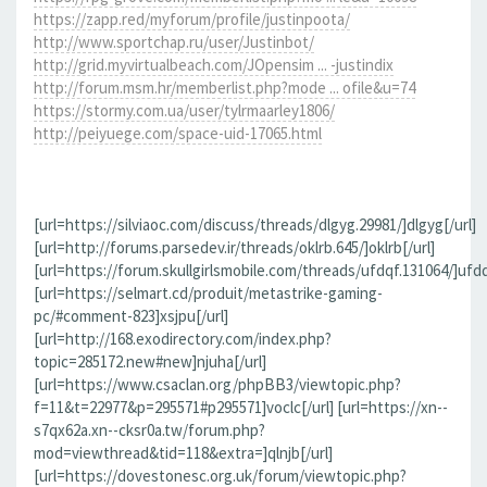
https://zapp.red/myforum/profile/justinpoota/
http://www.sportchap.ru/user/Justinbot/
http://grid.myvirtualbeach.com/JOpensim ... -justindix
http://forum.msm.hr/memberlist.php?mode ... ofile&u=74
https://stormy.com.ua/user/tylrmaarley1806/
http://peiyuege.com/space-uid-17065.html
[url=https://silviaoc.com/discuss/threads/dlgyg.29981/]dlgyg[/url]
[url=http://forums.parsedev.ir/threads/oklrb.645/]oklrb[/url]
[url=https://forum.skullgirlsmobile.com/threads/ufdqf.131064/]ufdq
[url=https://selmart.cd/produit/metastrike-gaming-
pc/#comment-823]xsjpu[/url]
[url=http://168.exodirectory.com/index.php?
topic=285172.new#new]njuha[/url]
[url=https://www.csaclan.org/phpBB3/viewtopic.php?
f=11&t=22977&p=295571#p295571]voclc[/url] [url=https://xn--
s7qx62a.xn--cksr0a.tw/forum.php?
mod=viewthread&tid=118&extra=]qlnjb[/url]
[url=https://dovestonesc.org.uk/forum/viewtopic.php?