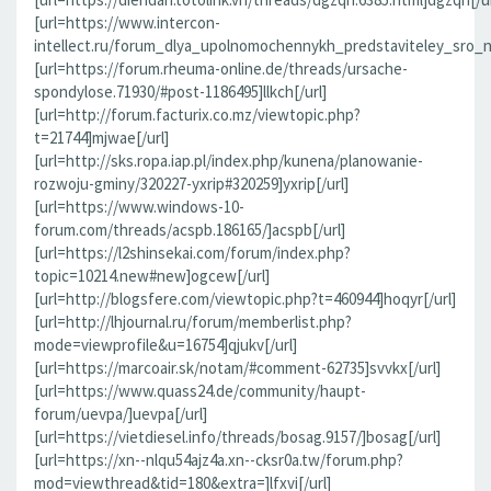
[url=https://www.intercon-
intellect.ru/forum_dlya_upolnomochennykh_predstaviteley_sro_
[url=https://forum.rheuma-online.de/threads/ursache-
spondylose.71930/#post-1186495]llkch[/url]
[url=http://forum.facturix.co.mz/viewtopic.php?
t=21744]mjwae[/url]
[url=http://sks.ropa.iap.pl/index.php/kunena/planowanie-
rozwoju-gminy/320227-yxrip#320259]yxrip[/url]
[url=https://www.windows-10-
forum.com/threads/acspb.186165/]acspb[/url]
[url=https://l2shinsekai.com/forum/index.php?
topic=10214.new#new]ogcew[/url]
[url=http://blogsfere.com/viewtopic.php?t=460944]hoqyr[/url]
[url=http://lhjournal.ru/forum/memberlist.php?
mode=viewprofile&u=16754]qjukv[/url]
[url=https://marcoair.sk/notam/#comment-62735]svvkx[/url]
[url=https://www.quass24.de/community/haupt-
forum/uevpa/]uevpa[/url]
[url=https://vietdiesel.info/threads/bosag.9157/]bosag[/url]
[url=https://xn--nlqu54ajz4a.xn--cksr0a.tw/forum.php?
mod=viewthread&tid=180&extra=]lfxvi[/url]