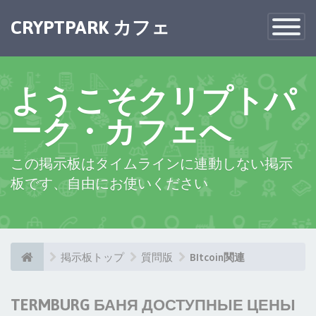
CRYPTPARK カフェ
Toggle
Navigatio
ようこそクリプトパ
ーク・カフェへ
この掲示板はタイムラインに連動しない掲示
板です、自由にお使いください
掲示板トップ
質問版
BItcoin関連
TERMBURG БАНЯ ДОСТУПНЫЕ ЦЕНЫ