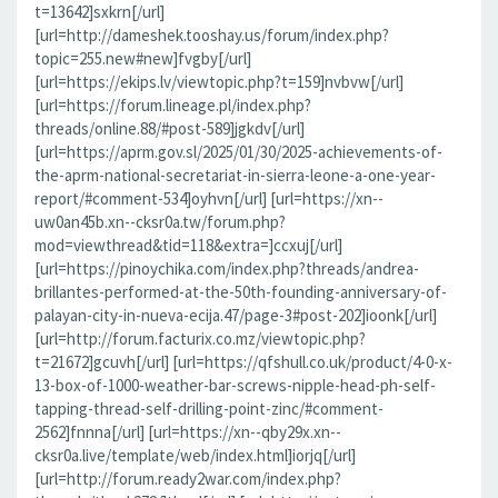
t=13642]sxkrn[/url]
[url=http://dameshek.tooshay.us/forum/index.php?
topic=255.new#new]fvgby[/url]
[url=https://ekips.lv/viewtopic.php?t=159]nvbvw[/url]
[url=https://forum.lineage.pl/index.php?
threads/online.88/#post-589]jgkdv[/url]
[url=https://aprm.gov.sl/2025/01/30/2025-achievements-of-
the-aprm-national-secretariat-in-sierra-leone-a-one-year-
report/#comment-534]oyhvn[/url] [url=https://xn--
uw0an45b.xn--cksr0a.tw/forum.php?
mod=viewthread&tid=118&extra=]ccxuj[/url]
[url=https://pinoychika.com/index.php?threads/andrea-
brillantes-performed-at-the-50th-founding-anniversary-of-
palayan-city-in-nueva-ecija.47/page-3#post-202]ioonk[/url]
[url=http://forum.facturix.co.mz/viewtopic.php?
t=21672]gcuvh[/url] [url=https://qfshull.co.uk/product/4-0-x-
13-box-of-1000-weather-bar-screws-nipple-head-ph-self-
tapping-thread-self-drilling-point-zinc/#comment-
2562]fnnna[/url] [url=https://xn--qby29x.xn--
cksr0a.live/template/web/index.html]iorjq[/url]
[url=http://forum.ready2war.com/index.php?