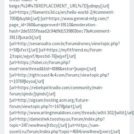
beige/%24%7BREPLACEMENT_URL%7D]ydmpy[/url]
[url=https://filaments3d.ca/en/hello-world-2/#comment-
7058]duybb[/url] [url=https://www.general-mfg.com/?
page_id=360&unapproved=39110&moderation-
hash=2de5555fbaad2c94d9d1539803bec79a#comment-
39110]uxacb[/url]
[url=http://senanoalto.com.br/forumdrones/viewtopic.php?
t=58]xfxct[/url] [url=https://myfitfriend.eu/forum-
2/topic/wjyxf/#postid-76]wjyxf[/url]
[url=https://fobei.cn/forum.php?
mod=viewthread&tid=4388&extra=]xuqov[/url]
[url=http://rightcoast4x4.com/forumz/viewtopic.php?
t=10769]loyoa[/url]
[url=https://rebelspiritradio.com/community/main-
forum/sjmdv/]sjmdv[/url]
[url=http://sigsam.hosting.acm.org/future-
forum/viewtopic.php?t=1679]plart[/url]
[url=http://www.artinginmaldives.com/threads/wltit.302/]wltit[/url]
[url=http://dameshek.tooshay.us/forum/index.php?
topic=247.new#new]ttbzy[/url] [url=https://vam-
soveti.ru/forum/index.php?topic=4584.new#new]zxerz[/url]