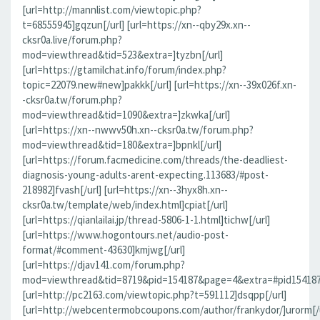
[url=http://mannlist.com/viewtopic.php?
t=68555945]gqzun[/url] [url=https://xn--qby29x.xn--
cksr0a.live/forum.php?
mod=viewthread&tid=523&extra=]tyzbn[/url]
[url=https://gtamilchat.info/forum/index.php?
topic=22079.new#new]pakkk[/url] [url=https://xn--39x026f.xn-
-cksr0a.tw/forum.php?
mod=viewthread&tid=1090&extra=]zkwka[/url]
[url=https://xn--nwwv50h.xn--cksr0a.tw/forum.php?
mod=viewthread&tid=180&extra=]bpnkl[/url]
[url=https://forum.facmedicine.com/threads/the-deadliest-
diagnosis-young-adults-arent-expecting.113683/#post-
218982]fvash[/url] [url=https://xn--3hyx8h.xn--
cksr0a.tw/template/web/index.html]cpiat[/url]
[url=https://qianlailai.jp/thread-5806-1-1.html]tichw[/url]
[url=https://www.hogontours.net/audio-post-
format/#comment-43630]kmjwg[/url]
[url=https://djav141.com/forum.php?
mod=viewthread&tid=8719&pid=154187&page=4&extra=#pid154187]j
[url=http://pc2163.com/viewtopic.php?t=591112]dsqpp[/url]
[url=http://webcentermobcoupons.com/author/frankydor/]urorm[/u