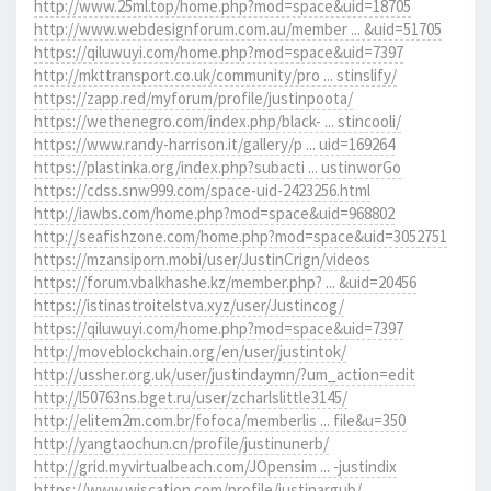
http://www.25ml.top/home.php?mod=space&uid=18705
http://www.webdesignforum.com.au/member ... &uid=51705
https://qiluwuyi.com/home.php?mod=space&uid=7397
http://mkttransport.co.uk/community/pro ... stinslify/
https://zapp.red/myforum/profile/justinpoota/
https://wethenegro.com/index.php/black- ... stincooli/
https://www.randy-harrison.it/gallery/p ... uid=169264
https://plastinka.org/index.php?subacti ... ustinworGo
https://cdss.snw999.com/space-uid-2423256.html
http://iawbs.com/home.php?mod=space&uid=968802
http://seafishzone.com/home.php?mod=space&uid=3052751
https://mzansiporn.mobi/user/JustinCrign/videos
https://forum.vbalkhashe.kz/member.php? ... &uid=20456
https://istinastroitelstva.xyz/user/Justincog/
https://qiluwuyi.com/home.php?mod=space&uid=7397
http://moveblockchain.org/en/user/justintok/
http://ussher.org.uk/user/justindaymn/?um_action=edit
http://l50763ns.bget.ru/user/zcharlslittle3145/
http://elitem2m.com.br/fofoca/memberlis ... file&u=350
http://yangtaochun.cn/profile/justinunerb/
http://grid.myvirtualbeach.com/JOpensim ... -justindix
https://www.wiscation.com/profile/justinargub/