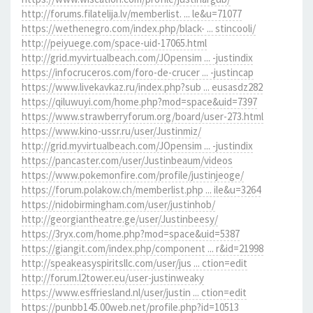
http://forums.filatelija.lv/memberlist. ... le&u=71077
https://wethenegro.com/index.php/black- ... stincooli/
http://peiyuege.com/space-uid-17065.html
http://grid.myvirtualbeach.com/JOpensim ... -justindix
https://infocruceros.com/foro-de-crucer ... -justincap
https://www.livekavkaz.ru/index.php?sub ... eusasdz282
https://qiluwuyi.com/home.php?mod=space&uid=7397
https://www.strawberryforum.org/board/user-273.html
https://www.kino-ussr.ru/user/Justinmiz/
http://grid.myvirtualbeach.com/JOpensim ... -justindix
https://pancaster.com/user/Justinbeaum/videos
https://www.pokemonfire.com/profile/justinjeoge/
https://forum.polakow.ch/memberlist.php ... ile&u=3264
https://nidobirmingham.com/user/justinhob/
http://georgiantheatre.ge/user/Justinbeesy/
https://3ryx.com/home.php?mod=space&uid=5387
https://giangit.com/index.php/component ... r&id=21998
http://speakeasyspiritsllc.com/user/jus ... ction=edit
http://forum.l2tower.eu/user-justinweaky
https://www.esffriesland.nl/user/justin ... ction=edit
https://punbb145.00web.net/profile.php?id=10513