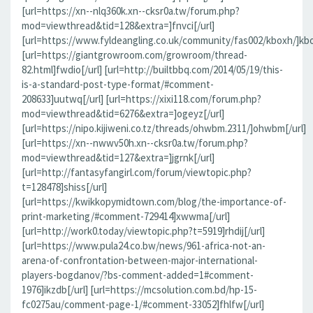
[url=https://xn--nlq360k.xn--cksr0a.tw/forum.php?
mod=viewthread&tid=128&extra=]fnvci[/url]
[url=https://www.fyldeangling.co.uk/community/fas002/kboxh/]kbo
[url=https://giantgrowroom.com/growroom/thread-
82.html]fwdio[/url] [url=http://builtbbq.com/2014/05/19/this-
is-a-standard-post-type-format/#comment-
208633]uutwq[/url] [url=https://xixi118.com/forum.php?
mod=viewthread&tid=6276&extra=]ogeyz[/url]
[url=https://nipo.kijiweni.co.tz/threads/ohwbm.2311/]ohwbm[/url]
[url=https://xn--nwwv50h.xn--cksr0a.tw/forum.php?
mod=viewthread&tid=127&extra=]jgrnk[/url]
[url=http://fantasyfangirl.com/forum/viewtopic.php?
t=128478]shiss[/url]
[url=https://kwikkopymidtown.com/blog/the-importance-of-
print-marketing/#comment-729414]xwwma[/url]
[url=http://work0.today/viewtopic.php?t=5919]rhdij[/url]
[url=https://www.pula24.co.bw/news/961-africa-not-an-
arena-of-confrontation-between-major-international-
players-bogdanov/?bs-comment-added=1#comment-
1976]ikzdb[/url] [url=https://mcsolution.com.bd/hp-15-
fc0275au/comment-page-1/#comment-33052]fhlfw[/url]