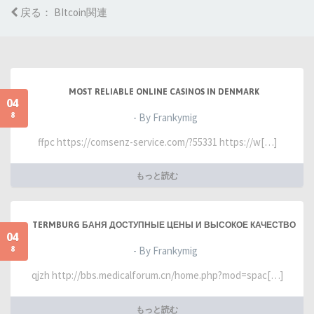
戻る： BItcoin関連
MOST RELIABLE ONLINE CASINOS IN DENMARK
04
8
- By Frankymig
ffpc https://comsenz-service.com/?55331 https://w[…]
もっと読む
TERMBURG БАНЯ ДОСТУПНЫЕ ЦЕНЫ И ВЫСОКОЕ КАЧЕСТВО
04
8
- By Frankymig
qjzh http://bbs.medicalforum.cn/home.php?mod=spac[…]
もっと読む