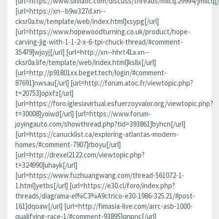
[url=https://www.silviaoc.com/discuss/threads/milcq.29994/]milcq[/
[url=https://xn--b9w327d.xn--
cksr0a.tw/template/web/index.html]xsypg[/url]
[url=https://www.hopewoodturning.co.uk/product/hope-
carving-jig-with-1-1-2-x-6-tpi-chuck-thread/#comment-
35479]wjoyj[/url] [url=http://xn--hhrt41a.xn--
cksr0a.life/template/web/index.html]ksllx[/url]
[url=http://p91801xx.beget.tech/login/#comment-
87691]nwsau[/url] [url=http://forum.atoc.fr/viewtopic.php?
t=20753]opxfz[/url]
[url=https://foro.iglesiavirtual.esfuerzoyvalor.org/viewtopic.php?
t=30008]yoiwd[/url] [url=https://www.forum-
joyingauto.com/showthread.php?tid=393861]byhcn[/url]
[url=https://canucklist.ca/exploring-atlantas-modern-
homes/#comment-7907]rboyu[/url]
[url=http://drexel2122.com/viewtopic.php?
t=324990]uhayk[/url]
[url=https://www.fuzhuangwang.com/thread-561072-1-
1.html]yetbs[/url] [url=https://e30.cl/foro/index.php?
threads/diagrama-el%C3%A9ctrico-e30-1986-325.21/#post-
161]dqoaw[/url] [url=http://fimasia-live.com/arrc-asb-1000-
qualifying-race-1/#comment-93895]qnpnc[/url]