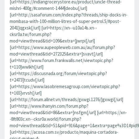
[url=https://indiangrocerystore.eu/product/uncle-thread-
mishri-400g/#comment-1444]deobu[/url]
[url=http://sasaforum.com/index.php?threads/ship-docks-in-
mombasa-with-100-million-litres-of-super-petrol.5/#post-
2041]qgxsk[/url] [url=https://xn--u10a14s.xn--
cksr0a.tw/forum.php?
mod=viewthread&tid=109&extra=]jwrpi[/url]
[url=https://www.aupeopleweb.com.au/au/forum.php?
mod=viewthread&tid=272325&extra=]svavt[/url]
[url=http://www.forum.frankwalls.net/viewtopic.php?
t=110]wwlkh[/url]
[url=https://discusnada.org/forum/viewtopic.php?
t=2473]tcudv[/url]
[url=https://www.lasobremesagroup.com/viewtopic.php?
t=165]vrvsh[/url]
[url=http://forum.allnet.vn/threads/gxwgi.1276/]gxwgi[/url]
[url=http://www.ihanyin.com/forum.php?
mod=viewthread&tid=86&extra=]nsfgm[/url] [url=https://xn-
-8ft803c.xn--cksr0a.world/forum.php?
mod=viewthread&tid=51&pid=916&page=1&extra=page%3D1#pid91
[url=https://acosa.com.sv/producto/maquina-cortadora-
cricut-maker-4-