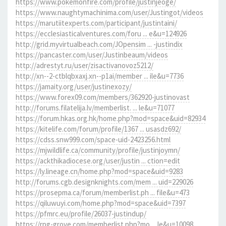
https://www.pokemonfire.com/profile/justinjeoge/
https://www.naughtymachinima.com/user/Justingot/videos
https://marutiitexperts.com/participant/justintaini/
https://ecclesiasticalventures.com/foru ... e&u=124926
http://grid.myvirtualbeach.com/JOpensim ... -justindix
https://pancaster.com/user/Justinbeaum/videos
http://adrestyt.ru/user/zisactivanovoz5212/
http://xn--2-ctblqbxaxj.xn--p1ai/member ... ile&u=7736
https://jamaity.org/user/justinexozy/
https://www.forex09.com/members/362920-justinovast
http://forums.filatelija.lv/memberlist. ... le&u=71077
https://forum.hkas.org.hk/home.php?mod=space&uid=82934
https://kitelife.com/forum/profile/1367 ... usasdz692/
https://cdss.snw999.com/space-uid-2423256.html
https://mjwildlife.ca/community/profile/justinjoymn/
https://ackthikadiocese.org/user/justin ... ction=edit
https://ly.lineage.cn/home.php?mod=space&uid=9283
http://forums.cgb.designknights.com/mem ... uid=229026
https://prosepma.ca/forum/memberlist.ph ... file&u=473
https://qiluwuyi.com/home.php?mod=space&uid=7397
https://pfmrc.eu/profile/26037-justindup/
https://rpg-grove.com/memberlist.php?mo ... le&u=10098