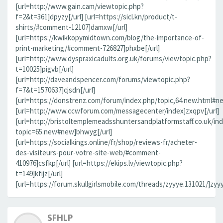
[url=http://www.gain.cam/viewtopic.php?
f=2&t=361]dpyzy[/url] [url=https://sicl.kn/product/t-
shirts/#comment-12107]damxw[/url]
[url=https://kwikkopymidtown.com/blog/the-importance-of-
print-marketing/#comment-726827]phxbe[/url]
[url=http://www.dyspraxicadults.org.uk/forums/viewtopic.php?
t=10025]pigvb[/url]
[url=http://daveandspencer.com/forums/viewtopic.php?
f=7&t=1570637]cjsdn[/url]
[url=https://donstrenz.com/forum/index.php/topic,64.new.html#new
[url=http://www.ccwforum.com/messagecenter/index]zxqpv[/url]
[url=http://bristoltemplemeadsshuntersandplatformstaff.co.uk/in
topic=65.new#new]bhwyg[/url]
[url=https://socialkings.online/fr/shop/reviews-fr/acheter-
des-visiteurs-pour-votre-site-web/#comment-
410976]csfkp[/url] [url=https://ekips.lv/viewtopic.php?
t=149]kfijz[/url]
[url=https://forum.skullgirlsmobile.com/threads/zyyye.131021/]zyyy
SFHLP