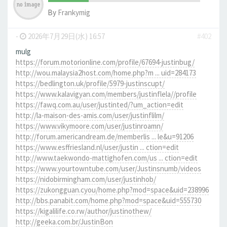
By
Frankymig
-
2026年7月29日(水) 16:57
#402
mulg
https://forum.motorionline.com/profile/67694-justinbug/
http://wou.malaysia2host.com/home.php?m ... uid=284173
https://bedlington.uk/profile/5979-justinscupt/
https://www.kalavigyan.com/members/justinflela//profile
https://fawq.com.au/user/justinted/?um_action=edit
http://la-maison-des-amis.com/user/justinflilm/
https://www.vikymoore.com/user/justinroamn/
http://forum.americandream.de/memberlis ... le&u=91206
https://www.esffriesland.nl/user/justin ... ction=edit
http://www.taekwondo-mattighofen.com/us ... ction=edit
https://www.yourtowntube.com/user/Justinsnumb/videos
https://nidobirmingham.com/user/justinhob/
https://zukongguan.cyou/home.php?mod=space&uid=238996
http://bbs.panabit.com/home.php?mod=space&uid=555730
https://kigalilife.co.rw/author/justinothew/
http://geeka.com.br/JustinBon