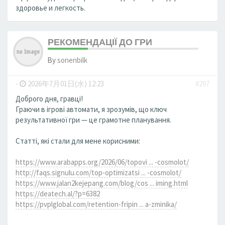
здоровье и легкость.
РЕКОМЕНДАЦІЇ ДО ГРИ
By
sonenbilk
-
2026年7月01日(水) 12:23
#297
Доброго дня, гравці!
Граючи в ігрові автомати, я зрозумів, що ключ
результативної гри — це грамотне планування.
Статті, які стали для мене корисними:
https://www.arabapps.org/2026/06/topovi ... -cosmolot/
http://faqs.signulu.com/top-optimizatsi ... -cosmolot/
https://www.jalan2kejepang.com/blog/cos ... iming.html
https://deatech.al/?p=6382
https://pvplglobal.com/retention-fripin ... a-zminika/