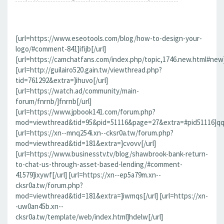
[url=https://www.eseotools.com/blog/how-to-design-your-
logo/#comment-841]ifijb[/url]
[url=https://camchatfans.com/index.php/topic,1746.new.html#new
[url=http://guilairo520.gain.tw/viewthread.php?
tid=761292&extra=]ihuvo[/url]
[url=https://watch.ad/community/main-
forum/fnrnb/]fnrnb[/url]
[url=https://www.jpbook141.com/forum.php?
mod=viewthread&tid=95&pid=51116&page=27&extra=#pid51116]qqf
[url=https://xn--mnq254i.xn--cksr0a.tw/forum.php?
mod=viewthread&tid=181&extra=]cvovv[/url]
[url=https://www.businesstv.tv/blog/shawbrook-bank-return-
to-chat-us-through-asset-based-lending/#comment-
41579]ixywf[/url] [url=https://xn--ep5a79m.xn--
cksr0a.tw/forum.php?
mod=viewthread&tid=181&extra=]iwmqs[/url] [url=https://xn-
-uw0an45b.xn--
cksr0a.tw/template/web/index.html]hdelw[/url]