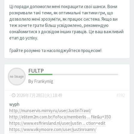
Ці поради допомогли мені покращити свої шанси. Вони
розкривали такі теми, як оптимальні тактики гри, що
дозволило мені зрозуміти, як працює система. Якщо ви
теж хочете грати більш усвідомлено, рекомендую
ознайомитися з досвідом інших гравців. Це ваш важливий
етап до успіху.
Грайте розумно та насолоджуйтеся процесом!
FULTP
By
Frankymig
-
2026年7月28日(火) 18:49
#392
wyph
http://munservis.mirniy.ru/user/JustinTrawl/
http://elitem2m.com.br/fofoca/memberlis ... file&u=350
https://www.esffriesland.nl/user/justin ... ction=edit
https://www.vikymoore.com/user/justinroamn/