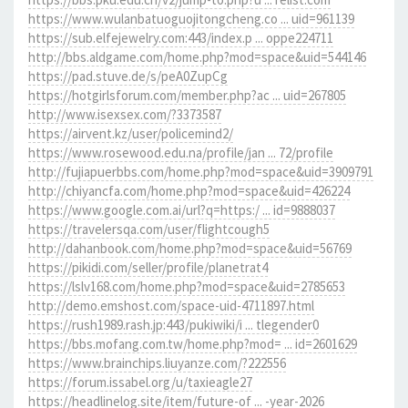
https://www.wulanbatuoguojitongcheng.co ... uid=961139
https://sub.elfejewelry.com:443/index.p ... oppe224711
http://bbs.aldgame.com/home.php?mod=space&uid=544146
https://pad.stuve.de/s/peA0ZupCg
https://hotgirlsforum.com/member.php?ac ... uid=267805
http://www.isexsex.com/?3373587
https://airvent.kz/user/policemind2/
https://www.rosewood.edu.na/profile/jan ... 72/profile
http://fujiapuerbbs.com/home.php?mod=space&uid=3909791
http://chiyancfa.com/home.php?mod=space&uid=426224
https://www.google.com.ai/url?q=https:/ ... id=9888037
https://travelersqa.com/user/flightcough5
http://dahanbook.com/home.php?mod=space&uid=56769
https://pikidi.com/seller/profile/planetrat4
https://lslv168.com/home.php?mod=space&uid=2785653
http://demo.emshost.com/space-uid-4711897.html
https://rush1989.rash.jp:443/pukiwiki/i ... tlegender0
https://bbs.mofang.com.tw/home.php?mod= ... id=2601629
https://www.brainchips.liuyanze.com/?222556
https://forum.issabel.org/u/taxieagle27
https://headlinelog.site/item/future-of ... -year-2026