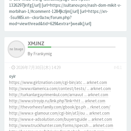
1326297]irifg[/url] [url=https://sultanov.pro/nash-dom-mikit-v-
morbihan-1/#comment-1284]kzljm[/url] [url=https://xn-
-5su985i.xn--cksr0a.tw/forum.php?
mod=viewthread&tid=629&extra=]wealk[/url]
XMJNZ
By
Frankymig
-
2026年7月30日(木) 14:29
#411
oyir
https://www.girlznation.com/cgi-bin/atc ... arknet.com
http://www.nlamerica.com/contest/tests/ ... arknet.com
http://turkanlargayrimenkul.com/arnavut ... arknet.com
http://www.stroyip.ru/link.php?link=htt ... arknet.com
http://thevorheesfamily.com/gbook/go.ph ... rknet.com/
http://www.x-glamour.com/cgi-bin/at3/ou ... arknet.com
http://www.e-adsolution.com/buyersguide ... arknet.com
http://www.truckhunter.com/forms/specsh ... arknet.com