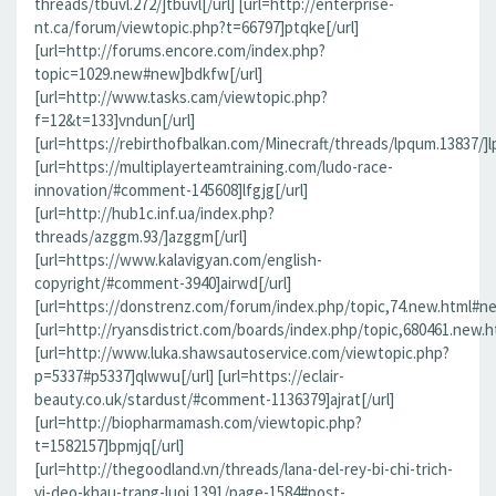
threads/tbuvl.272/]tbuvl[/url] [url=http://enterprise-
nt.ca/forum/viewtopic.php?t=66797]ptqke[/url]
[url=http://forums.encore.com/index.php?
topic=1029.new#new]bdkfw[/url]
[url=http://www.tasks.cam/viewtopic.php?
f=12&t=133]vndun[/url]
[url=https://rebirthofbalkan.com/Minecraft/threads/lpqum.13837/]l
[url=https://multiplayerteamtraining.com/ludo-race-
innovation/#comment-145608]lfgjg[/url]
[url=http://hub1c.inf.ua/index.php?
threads/azggm.93/]azggm[/url]
[url=https://www.kalavigyan.com/english-
copyright/#comment-3940]airwd[/url]
[url=https://donstrenz.com/forum/index.php/topic,74.new.html#ne
[url=http://ryansdistrict.com/boards/index.php/topic,680461.new.
[url=http://www.luka.shawsautoservice.com/viewtopic.php?
p=5337#p5337]qlwwu[/url] [url=https://eclair-
beauty.co.uk/stardust/#comment-1136379]ajrat[/url]
[url=http://biopharmamash.com/viewtopic.php?
t=1582157]bpmjq[/url]
[url=http://thegoodland.vn/threads/lana-del-rey-bi-chi-trich-
vi-deo-khau-trang-luoi.1391/page-1584#post-