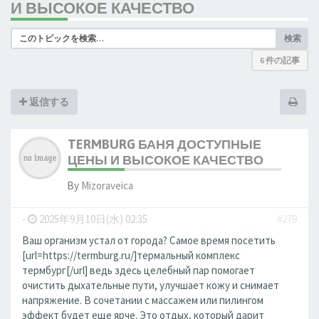
И ВЫСОКОЕ КАЧЕСТВО
検索
6 件の記事
返信する
TERMBURG БАНЯ ДОСТУПНЫЕ
ЦЕНЫ И ВЫСОКОЕ КАЧЕСТВО
By
Mizoraveica
-
2025年9月10日(水) 02:35
#279
Ваш организм устал от города? Самое время посетить
[url=https://termburg.ru/]термальный комплекс
термбург[/url] ведь здесь целебный пар помогает
очистить дыхательные пути, улучшает кожу и снимает
напряжение. В сочетании с массажем или пилингом
эффект будет еще ярче. Это отдых, который дарит