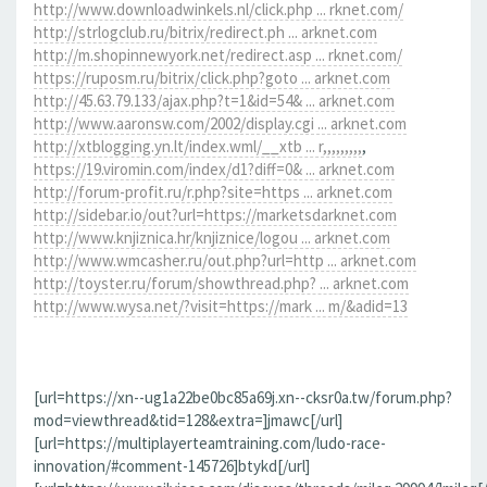
http://www.downloadwinkels.nl/click.php ... rknet.com/
http://strlogclub.ru/bitrix/redirect.ph ... arknet.com
http://m.shopinnewyork.net/redirect.asp ... rknet.com/
https://ruposm.ru/bitrix/click.php?goto ... arknet.com
http://45.63.79.133/ajax.php?t=1&id=54& ... arknet.com
http://www.aaronsw.com/2002/display.cgi ... arknet.com
http://xtblogging.yn.lt/index.wml/__xtb ... r,,,,,,,,,
,
https://19.viromin.com/index/d1?diff=0& ... arknet.com
http://forum-profit.ru/r.php?site=https ... arknet.com
http://sidebar.io/out?url=https://marketsdarknet.com
http://www.knjiznica.hr/knjiznice/logou ... arknet.com
http://www.wmcasher.ru/out.php?url=http ... arknet.com
http://toyster.ru/forum/showthread.php? ... arknet.com
http://www.wysa.net/?visit=https://mark ... m/&adid=13
[url=https://xn--ug1a22be0bc85a69j.xn--cksr0a.tw/forum.php?
mod=viewthread&tid=128&extra=]jmawc[/url]
[url=https://multiplayerteamtraining.com/ludo-race-
innovation/#comment-145726]btykd[/url]