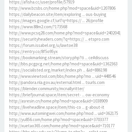
https://afisha.cc/user/profile/57919
http://www.bzsbs.cn/home.php?mod=space&uid=1207806
https://dailybeacon.site/item/exploring ... ous-buying
https://images.google.cf/url?q=https:// ... 26/profile
https://www.88m2.com/?173568
http://www.pcsq28.com/home.php?mod=space&uid=2402041
https://securityheaders.com/?q=https:// ... etspro.com
https://forum.issabel.org/u/lawtoe38
https://rentry.co/8f5o95yx
https://bookmarking.stream/story.php?ti ... ce#discuss
http://bbs.pcgpcg.net/home.php?mod=space&uid=1362363
https://socialisted.org/market/index.ph ... &id=886198
http://www.viewtool.com/bbs/home.php?mo ... uid=448546
http://pandora.nla.gov.au/external.html ... tsurls.com
https://blender.community/mcnallyritter/
https://briefjournal.space/item/secret- ... ow-economy
http://asresin.cn/home.php?mod=space&uid=1038909
https://liveheadline.space/item/this-co ... g-about-it
http://www.automingwei.com/home.php?mod ... uid=362175
http://yu856.com/home.php?mod=space&uid=3703377
http://xuetao365.com/home.php?mod=space&uid=710177
https://bbs.pku.edu.cn/v2/jump-to.php?u ... relist.com