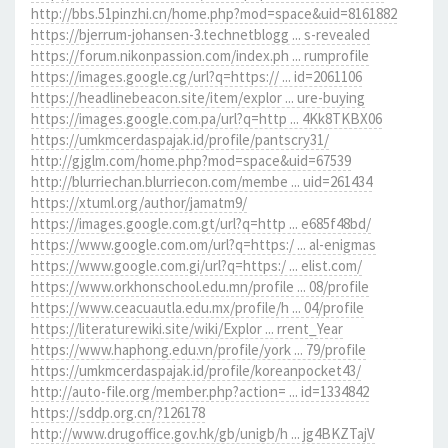
http://bbs.51pinzhi.cn/home.php?mod=space&uid=8161882
https://bjerrum-johansen-3.technetblogg ... s-revealed
https://forum.nikonpassion.com/index.ph ... rumprofile
https://images.google.cg/url?q=https:// ... id=2061106
https://headlinebeacon.site/item/explor ... ure-buying
https://images.google.com.pa/url?q=http ... 4Kk8TKBX06
https://umkmcerdaspajak.id/profile/pantscry31/
http://gjglm.com/home.php?mod=space&uid=67539
http://blurriechan.blurriecon.com/membe ... uid=261434
https://xtuml.org/author/jamatm9/
https://images.google.com.gt/url?q=http ... e685f48bd/
https://www.google.com.om/url?q=https:/ ... al-enigmas
https://www.google.com.gi/url?q=https:/ ... elist.com/
https://www.orkhonschool.edu.mn/profile ... 08/profile
https://www.ceacuautla.edu.mx/profile/h ... 04/profile
https://literaturewiki.site/wiki/Explor ... rrent_Year
https://www.haphong.edu.vn/profile/york ... 79/profile
https://umkmcerdaspajak.id/profile/koreanpocket43/
http://auto-file.org/member.php?action= ... id=1334842
https://sddp.org.cn/?126178
http://www.drugoffice.gov.hk/gb/unigb/h ... jg4BKZTajV