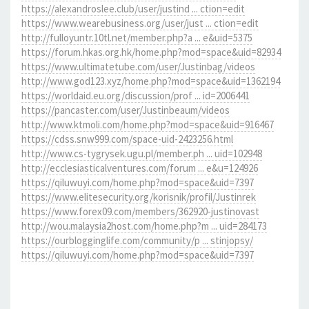
https://alexandroslee.club/user/justind ... ction=edit
https://www.wearebusiness.org/user/just ... ction=edit
http://fulloyuntr.10tl.net/member.php?a ... e&uid=5375
https://forum.hkas.org.hk/home.php?mod=space&uid=82934
https://www.ultimatetube.com/user/Justinbag/videos
http://www.god123.xyz/home.php?mod=space&uid=1362194
https://worldaid.eu.org/discussion/prof ... id=2006441
https://pancaster.com/user/Justinbeaum/videos
http://www.ktmoli.com/home.php?mod=space&uid=916467
https://cdss.snw999.com/space-uid-2423256.html
http://www.cs-tygrysek.ugu.pl/member.ph ... uid=102948
http://ecclesiasticalventures.com/forum ... e&u=124926
https://qiluwuyi.com/home.php?mod=space&uid=7397
https://www.elitesecurity.org/korisnik/profil/Justinrek
https://www.forex09.com/members/362920-justinovast
http://wou.malaysia2host.com/home.php?m ... uid=284173
https://ourblogginglife.com/community/p ... stinjopsy/
https://qiluwuyi.com/home.php?mod=space&uid=7397