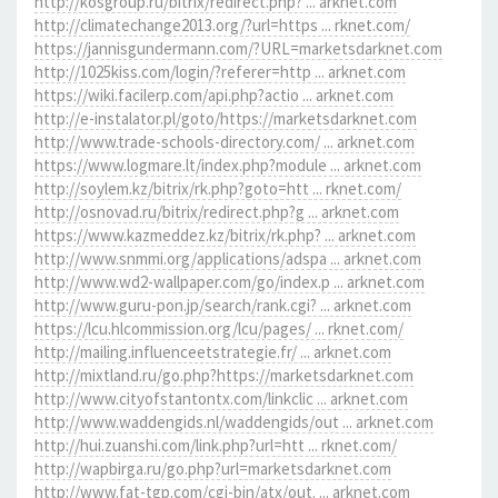
http://kosgroup.ru/bitrix/redirect.php? ... arknet.com
http://climatechange2013.org/?url=https ... rknet.com/
https://jannisgundermann.com/?URL=marketsdarknet.com
http://1025kiss.com/login/?referer=http ... arknet.com
https://wiki.facilerp.com/api.php?actio ... arknet.com
http://e-instalator.pl/goto/https://marketsdarknet.com
http://www.trade-schools-directory.com/ ... arknet.com
https://www.logmare.lt/index.php?module ... arknet.com
http://soylem.kz/bitrix/rk.php?goto=htt ... rknet.com/
http://osnovad.ru/bitrix/redirect.php?g ... arknet.com
https://www.kazmeddez.kz/bitrix/rk.php? ... arknet.com
http://www.snmmi.org/applications/adspa ... arknet.com
http://www.wd2-wallpaper.com/go/index.p ... arknet.com
http://www.guru-pon.jp/search/rank.cgi? ... arknet.com
https://lcu.hlcommission.org/lcu/pages/ ... rknet.com/
http://mailing.influenceetstrategie.fr/ ... arknet.com
http://mixtland.ru/go.php?https://marketsdarknet.com
http://www.cityofstantontx.com/linkclic ... arknet.com
http://www.waddengids.nl/waddengids/out ... arknet.com
http://hui.zuanshi.com/link.php?url=htt ... rknet.com/
http://wapbirga.ru/go.php?url=marketsdarknet.com
http://www.fat-tgp.com/cgi-bin/atx/out. ... arknet.com