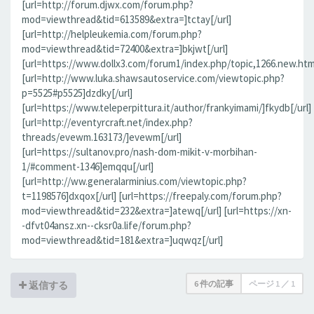
[url=http://forum.djwx.com/forum.php?
mod=viewthread&tid=613589&extra=]tctay[/url]
[url=http://helpleukemia.com/forum.php?
mod=viewthread&tid=72400&extra=]bkjwt[/url]
[url=https://www.dollx3.com/forum1/index.php/topic,1266.new.htm
[url=http://www.luka.shawsautoservice.com/viewtopic.php?
p=5525#p5525]dzdky[/url]
[url=https://www.teleperpittura.it/author/frankyimami/]fkydb[/url]
[url=http://eventyrcraft.net/index.php?
threads/evewm.163173/]evewm[/url]
[url=https://sultanov.pro/nash-dom-mikit-v-morbihan-
1/#comment-1346]emqqu[/url]
[url=http://ww.generalarminius.com/viewtopic.php?
t=1198576]dxqox[/url] [url=https://freepaly.com/forum.php?
mod=viewthread&tid=232&extra=]atewq[/url] [url=https://xn-
-dfvt04ansz.xn--cksr0a.life/forum.php?
mod=viewthread&tid=181&extra=]uqwqz[/url]
6 件の記事
ページ
1
／
1
返信する