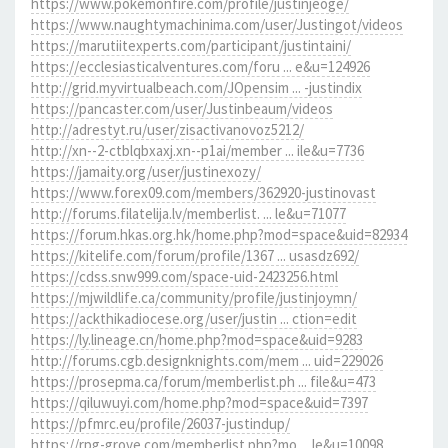
https://www.pokemonfire.com/profile/justinjeoge/
https://www.naughtymachinima.com/user/Justingot/videos
https://marutiitexperts.com/participant/justintaini/
https://ecclesiasticalventures.com/foru ... e&u=124926
http://grid.myvirtualbeach.com/JOpensim ... -justindix
https://pancaster.com/user/Justinbeaum/videos
http://adrestyt.ru/user/zisactivanovoz5212/
http://xn--2-ctblqbxaxj.xn--p1ai/member ... ile&u=7736
https://jamaity.org/user/justinexozy/
https://www.forex09.com/members/362920-justinovast
http://forums.filatelija.lv/memberlist. ... le&u=71077
https://forum.hkas.org.hk/home.php?mod=space&uid=82934
https://kitelife.com/forum/profile/1367 ... usasdz692/
https://cdss.snw999.com/space-uid-2423256.html
https://mjwildlife.ca/community/profile/justinjoymn/
https://ackthikadiocese.org/user/justin ... ction=edit
https://ly.lineage.cn/home.php?mod=space&uid=9283
http://forums.cgb.designknights.com/mem ... uid=229026
https://prosepma.ca/forum/memberlist.ph ... file&u=473
https://qiluwuyi.com/home.php?mod=space&uid=7397
https://pfmrc.eu/profile/26037-justindup/
https://rpg-grove.com/memberlist.php?mo ... le&u=10098