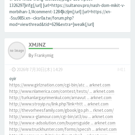
1326297]irifg[/url] [url=https://sultanov.pro/nash-dom-mikit-v-
morbihan-1/#comment-1284]kzljm[/url] [url=https://xn-
-5su985i.xn--cksr0a.tw/forum.php?
mod=viewthread&tid=629&extra=]wealk[/url]
XMJNZ
By
Frankymig
-
2026年7月30日(木) 14:29
#411
oyir
https://www.girlznation.com/cgi-bin/atc ... arknet.com
http://www.nlamerica.com/contest/tests/ ... arknet.com
http://turkanlargayrimenkul.com/arnavut ... arknet.com
http://www.stroyip.ru/link.php?link=htt ... arknet.com
http://thevorheesfamily.com/gbook/go.ph ... rknet.com/
http://www.x-glamour.com/cgi-bin/at3/ou ... arknet.com
http://www.e-adsolution.com/buyersguide ... arknet.com
http://www.truckhunter.com/forms/specsh ... arknet.com