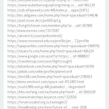
https://www.wulanbatuoguojitongcheng.co ... uid=961139
https://sub.elfejewelry.com:443/index.p ... oppe224711
http://bbs.aldgame.com/home.php?mod=space&uid=544146
https://pad.stuve.de/s/peA0ZupCg
https://hotgirlsforum.com/member.php?ac ... uid=267805
http://www.isexsex.com/?3373587
https://airvent.kz/user/policemind2/
https://www.rosewood.edu.na/profile/jan ... 72/profile
http://fujiapuerbbs.com/home.php?mod=space&uid=3909791
http://chiyancfa.com/home.php?mod=space&uid=426224
https://www.google.com.ai/url?q=https:/ ... id=9888037
https://travelersqa.com/user/flightcough5
http://dahanbook.com/home.php?mod=space&uid=56769
https://pikidi.com/seller/profile/planetrat4
https://lslv168.com/home.php?mod=space&uid=2785653
http://demo.emshost.com/space-uid-4711897.html
https://rush1989.rash.jp:443/pukiwiki/i ... tlegender0
https://bbs.mofang.com.tw/home.php?mod= ... id=2601629
https://www.brainchips.liuyanze.com/?222556
https://forum.issabel.org/u/taxieagle27
https://headlinelog.site/item/future-of ... -year-2026