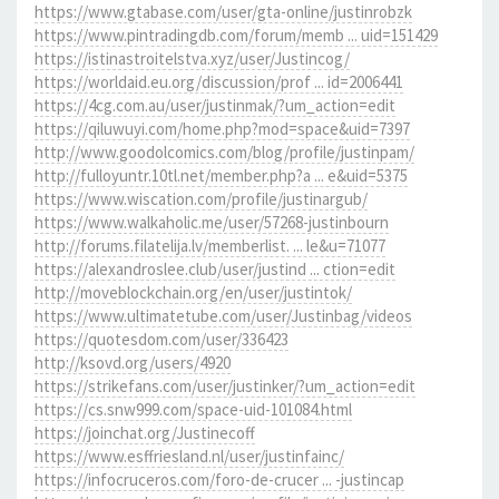
https://www.gtabase.com/user/gta-online/justinrobzk
https://www.pintradingdb.com/forum/memb ... uid=151429
https://istinastroitelstva.xyz/user/Justincog/
https://worldaid.eu.org/discussion/prof ... id=2006441
https://4cg.com.au/user/justinmak/?um_action=edit
https://qiluwuyi.com/home.php?mod=space&uid=7397
http://www.goodolcomics.com/blog/profile/justinpam/
http://fulloyuntr.10tl.net/member.php?a ... e&uid=5375
https://www.wiscation.com/profile/justinargub/
https://www.walkaholic.me/user/57268-justinbourn
http://forums.filatelija.lv/memberlist. ... le&u=71077
https://alexandroslee.club/user/justind ... ction=edit
http://moveblockchain.org/en/user/justintok/
https://www.ultimatetube.com/user/Justinbag/videos
https://quotesdom.com/user/336423
http://ksovd.org/users/4920
https://strikefans.com/user/justinker/?um_action=edit
https://cs.snw999.com/space-uid-101084.html
https://joinchat.org/Justinecoff
https://www.esffriesland.nl/user/justinfainc/
https://infocruceros.com/foro-de-crucer ... -justincap