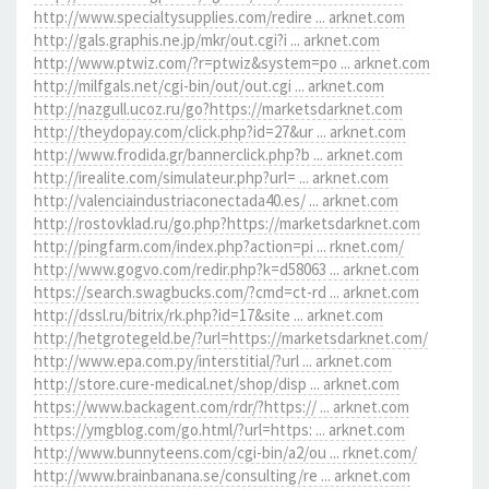
http://www.specialtysupplies.com/redire ... arknet.com
http://gals.graphis.ne.jp/mkr/out.cgi?i ... arknet.com
http://www.ptwiz.com/?r=ptwiz&system=po ... arknet.com
http://milfgals.net/cgi-bin/out/out.cgi ... arknet.com
http://nazgull.ucoz.ru/go?https://marketsdarknet.com
http://theydopay.com/click.php?id=27&ur ... arknet.com
http://www.frodida.gr/bannerclick.php?b ... arknet.com
http://irealite.com/simulateur.php?url= ... arknet.com
http://valenciaindustriaconectada40.es/ ... arknet.com
http://rostovklad.ru/go.php?https://marketsdarknet.com
http://pingfarm.com/index.php?action=pi ... rknet.com/
http://www.gogvo.com/redir.php?k=d58063 ... arknet.com
https://search.swagbucks.com/?cmd=ct-rd ... arknet.com
http://dssl.ru/bitrix/rk.php?id=17&site ... arknet.com
http://hetgrotegeld.be/?url=https://marketsdarknet.com/
http://www.epa.com.py/interstitial/?url ... arknet.com
http://store.cure-medical.net/shop/disp ... arknet.com
https://www.backagent.com/rdr/?https:// ... arknet.com
https://ymgblog.com/go.html/?url=https: ... arknet.com
http://www.bunnyteens.com/cgi-bin/a2/ou ... rknet.com/
http://www.brainbanana.se/consulting/re ... arknet.com