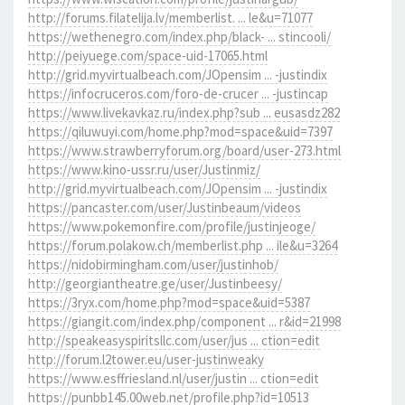
http://forums.filatelija.lv/memberlist. ... le&u=71077
https://wethenegro.com/index.php/black- ... stincooli/
http://peiyuege.com/space-uid-17065.html
http://grid.myvirtualbeach.com/JOpensim ... -justindix
https://infocruceros.com/foro-de-crucer ... -justincap
https://www.livekavkaz.ru/index.php?sub ... eusasdz282
https://qiluwuyi.com/home.php?mod=space&uid=7397
https://www.strawberryforum.org/board/user-273.html
https://www.kino-ussr.ru/user/Justinmiz/
http://grid.myvirtualbeach.com/JOpensim ... -justindix
https://pancaster.com/user/Justinbeaum/videos
https://www.pokemonfire.com/profile/justinjeoge/
https://forum.polakow.ch/memberlist.php ... ile&u=3264
https://nidobirmingham.com/user/justinhob/
http://georgiantheatre.ge/user/Justinbeesy/
https://3ryx.com/home.php?mod=space&uid=5387
https://giangit.com/index.php/component ... r&id=21998
http://speakeasyspiritsllc.com/user/jus ... ction=edit
http://forum.l2tower.eu/user-justinweaky
https://www.esffriesland.nl/user/justin ... ction=edit
https://punbb145.00web.net/profile.php?id=10513