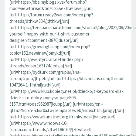
[url=https://bbs.myblogs.xyz/forum.php?
mod=viewthread&tid=122&extra=]ovejj[/url]
[url=http://forum.ready2war.com/index.php?
threads/dthkw.334/]dthkw[/url]
[url=https://teespace.harutheme.com/studio2/blog/2022/08/20/ma
yourself-happy-with-our-t-shirt-customer-
designer/#comment-3870]duzor[/url]
[url=https://growingbiking.com/index.php?
topic=152.new#new]omykd[/url]
[url=http://eventyrcraft.net/index.php?
threads/edsjo.163174/]edsjo[/url]
[url=https://bydturk.com/gruplar/ana-
forum/trpeb/]trpeb[/url] [url=https://bbs.huians.com/thread-
1047264-1-1.html]ruthl[/url]
[url=http://www.klub.kobiety.net.pl/dziecko/t-keyboard-dla-
dziecka-to-dobry-pomysn-page806-
5157.html#post962087]lcupp[/url] [url=https://xn--
qf1az49c.xn--cksr0a.tw/template/web/index.html]prbgy[/url]
[url=https://www.kunstnet.org/frankytwisk]hacwp[/url]
[url=https://www.windows-10-
forum.com/threads/zltwl.186164/]zltwl[/url]
[url=https://diendan.totolink.vn/threads/dgzqn.6385.html]dgzqn[/ur