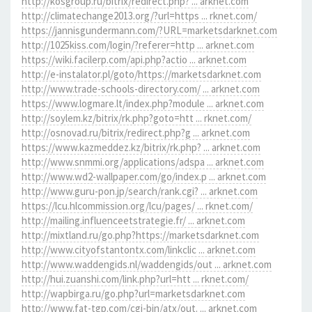
http://kosgroup.ru/bitrix/redirect.php? ... arknet.com
http://climatechange2013.org/?url=https ... rknet.com/
https://jannisgundermann.com/?URL=marketsdarknet.com
http://1025kiss.com/login/?referer=http ... arknet.com
https://wiki.facilerp.com/api.php?actio ... arknet.com
http://e-instalator.pl/goto/https://marketsdarknet.com
http://www.trade-schools-directory.com/ ... arknet.com
https://www.logmare.lt/index.php?module ... arknet.com
http://soylem.kz/bitrix/rk.php?goto=htt ... rknet.com/
http://osnovad.ru/bitrix/redirect.php?g ... arknet.com
https://www.kazmeddez.kz/bitrix/rk.php? ... arknet.com
http://www.snmmi.org/applications/adspa ... arknet.com
http://www.wd2-wallpaper.com/go/index.p ... arknet.com
http://www.guru-pon.jp/search/rank.cgi? ... arknet.com
https://lcu.hlcommission.org/lcu/pages/ ... rknet.com/
http://mailing.influenceetstrategie.fr/ ... arknet.com
http://mixtland.ru/go.php?https://marketsdarknet.com
http://www.cityofstantontx.com/linkclic ... arknet.com
http://www.waddengids.nl/waddengids/out ... arknet.com
http://hui.zuanshi.com/link.php?url=htt ... rknet.com/
http://wapbirga.ru/go.php?url=marketsdarknet.com
http://www.fat-tgp.com/cgi-bin/atx/out. ... arknet.com