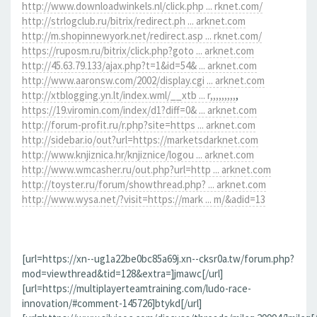
http://www.downloadwinkels.nl/click.php ... rknet.com/
http://strlogclub.ru/bitrix/redirect.ph ... arknet.com
http://m.shopinnewyork.net/redirect.asp ... rknet.com/
https://ruposm.ru/bitrix/click.php?goto ... arknet.com
http://45.63.79.133/ajax.php?t=1&id=54& ... arknet.com
http://www.aaronsw.com/2002/display.cgi ... arknet.com
http://xtblogging.yn.lt/index.wml/__xtb ... r,,,,,,,,,
,
https://19.viromin.com/index/d1?diff=0& ... arknet.com
http://forum-profit.ru/r.php?site=https ... arknet.com
http://sidebar.io/out?url=https://marketsdarknet.com
http://www.knjiznica.hr/knjiznice/logou ... arknet.com
http://www.wmcasher.ru/out.php?url=http ... arknet.com
http://toyster.ru/forum/showthread.php? ... arknet.com
http://www.wysa.net/?visit=https://mark ... m/&adid=13
[url=https://xn--ug1a22be0bc85a69j.xn--cksr0a.tw/forum.php?
mod=viewthread&tid=128&extra=]jmawc[/url]
[url=https://multiplayerteamtraining.com/ludo-race-
innovation/#comment-145726]btykd[/url]