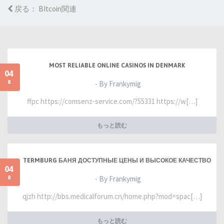
戻る： BItcoin関連
MOST RELIABLE ONLINE CASINOS IN DENMARK
04
8
- By Frankymig
ffpc https://comsenz-service.com/?55331 https://w[…]
もっと読む
TERMBURG БАНЯ ДОСТУПНЫЕ ЦЕНЫ И ВЫСОКОЕ КАЧЕСТВО
04
8
- By Frankymig
qjzh http://bbs.medicalforum.cn/home.php?mod=spac[…]
もっと読む