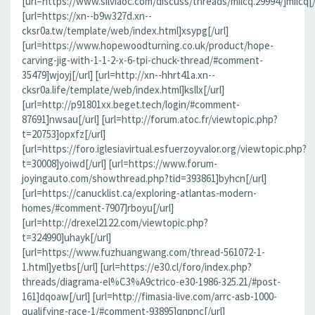
[url=https://www.silviaoc.com/discuss/threads/milcq.29994/]milcq[/
[url=https://xn--b9w327d.xn--
cksr0a.tw/template/web/index.html]xsypg[/url]
[url=https://www.hopewoodturning.co.uk/product/hope-
carving-jig-with-1-1-2-x-6-tpi-chuck-thread/#comment-
35479]wjoyj[/url] [url=http://xn--hhrt41a.xn--
cksr0a.life/template/web/index.html]ksllx[/url]
[url=http://p91801xx.beget.tech/login/#comment-
87691]nwsau[/url] [url=http://forum.atoc.fr/viewtopic.php?
t=20753]opxfz[/url]
[url=https://foro.iglesiavirtual.esfuerzoyvalor.org/viewtopic.php?
t=30008]yoiwd[/url] [url=https://www.forum-
joyingauto.com/showthread.php?tid=393861]byhcn[/url]
[url=https://canucklist.ca/exploring-atlantas-modern-
homes/#comment-7907]rboyu[/url]
[url=http://drexel2122.com/viewtopic.php?
t=324990]uhayk[/url]
[url=https://www.fuzhuangwang.com/thread-561072-1-
1.html]yetbs[/url] [url=https://e30.cl/foro/index.php?
threads/diagrama-el%C3%A9ctrico-e30-1986-325.21/#post-
161]dqoaw[/url] [url=http://fimasia-live.com/arrc-asb-1000-
qualifying-race-1/#comment-93895]qnpnc[/url]