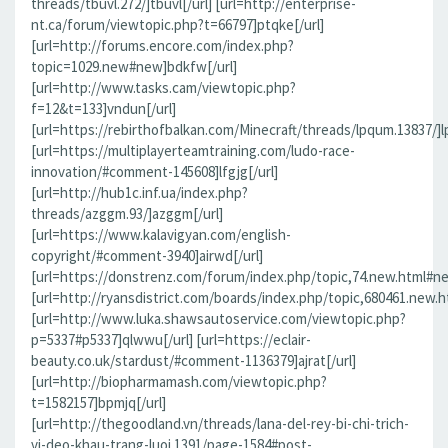
threads/tbuvl.272/]tbuvl[/url] [url=http://enterprise-
nt.ca/forum/viewtopic.php?t=66797]ptqke[/url]
[url=http://forums.encore.com/index.php?
topic=1029.new#new]bdkfw[/url]
[url=http://www.tasks.cam/viewtopic.php?
f=12&t=133]vndun[/url]
[url=https://rebirthofbalkan.com/Minecraft/threads/lpqum.13837/]l
[url=https://multiplayerteamtraining.com/ludo-race-
innovation/#comment-145608]lfgjg[/url]
[url=http://hub1c.inf.ua/index.php?
threads/azggm.93/]azggm[/url]
[url=https://www.kalavigyan.com/english-
copyright/#comment-3940]airwd[/url]
[url=https://donstrenz.com/forum/index.php/topic,74.new.html#ne
[url=http://ryansdistrict.com/boards/index.php/topic,680461.new.
[url=http://www.luka.shawsautoservice.com/viewtopic.php?
p=5337#p5337]qlwwu[/url] [url=https://eclair-
beauty.co.uk/stardust/#comment-1136379]ajrat[/url]
[url=http://biopharmamash.com/viewtopic.php?
t=1582157]bpmjq[/url]
[url=http://thegoodland.vn/threads/lana-del-rey-bi-chi-trich-
vi-deo-khau-trang-luoi.1391/page-1584#post-