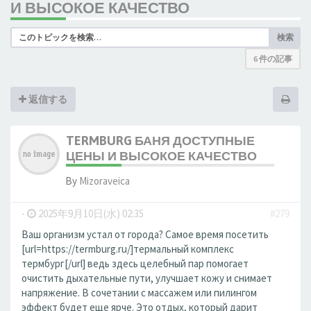
И ВЫСОКОЕ КАЧЕСТВО
検索
6 件の記事
返信する
TERMBURG БАНЯ ДОСТУПНЫЕ
ЦЕНЫ И ВЫСОКОЕ КАЧЕСТВО
By
Mizoraveica
-
2025年9月10日(水) 02:35
#279
Ваш организм устал от города? Самое время посетить
[url=https://termburg.ru/]термальный комплекс
термбург[/url] ведь здесь целебный пар помогает
очистить дыхательные пути, улучшает кожу и снимает
напряжение. В сочетании с массажем или пилингом
эффект будет еще ярче. Это отдых, который дарит