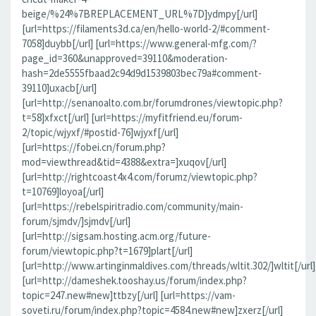
beige/%24%7BREPLACEMENT_URL%7D]ydmpy[/url]
[url=https://filaments3d.ca/en/hello-world-2/#comment-
7058]duybb[/url] [url=https://www.general-mfg.com/?
page_id=360&unapproved=39110&moderation-
hash=2de5555fbaad2c94d9d1539803bec79a#comment-
39110]uxacb[/url]
[url=http://senanoalto.com.br/forumdrones/viewtopic.php?
t=58]xfxct[/url] [url=https://myfitfriend.eu/forum-
2/topic/wjyxf/#postid-76]wjyxf[/url]
[url=https://fobei.cn/forum.php?
mod=viewthread&tid=4388&extra=]xuqov[/url]
[url=http://rightcoast4x4.com/forumz/viewtopic.php?
t=10769]loyoa[/url]
[url=https://rebelspiritradio.com/community/main-
forum/sjmdv/]sjmdv[/url]
[url=http://sigsam.hosting.acm.org/future-
forum/viewtopic.php?t=1679]plart[/url]
[url=http://www.artinginmaldives.com/threads/wltit.302/]wltit[/url]
[url=http://dameshek.tooshay.us/forum/index.php?
topic=247.new#new]ttbzy[/url] [url=https://vam-
soveti.ru/forum/index.php?topic=4584.new#new]zxerz[/url]