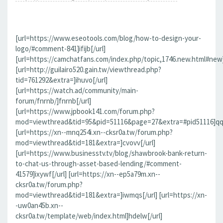
[url=https://www.eseotools.com/blog/how-to-design-your-
logo/#comment-841]ifijb[/url]
[url=https://camchatfans.com/index.php/topic,1746.new.html#new
[url=http://guilairo520.gain.tw/viewthread.php?
tid=761292&extra=]ihuvo[/url]
[url=https://watch.ad/community/main-
forum/fnrnb/]fnrnb[/url]
[url=https://www.jpbook141.com/forum.php?
mod=viewthread&tid=95&pid=51116&page=27&extra=#pid51116]qqf
[url=https://xn--mnq254i.xn--cksr0a.tw/forum.php?
mod=viewthread&tid=181&extra=]cvovv[/url]
[url=https://www.businesstv.tv/blog/shawbrook-bank-return-
to-chat-us-through-asset-based-lending/#comment-
41579]ixywf[/url] [url=https://xn--ep5a79m.xn--
cksr0a.tw/forum.php?
mod=viewthread&tid=181&extra=]iwmqs[/url] [url=https://xn-
-uw0an45b.xn--
cksr0a.tw/template/web/index.html]hdelw[/url]