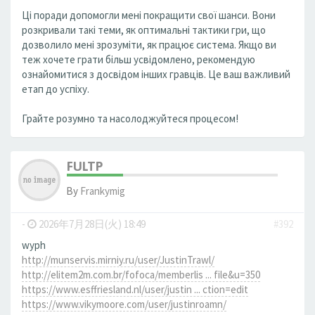
Ці поради допомогли мені покращити свої шанси. Вони
розкривали такі теми, як оптимальні тактики гри, що
дозволило мені зрозуміти, як працює система. Якщо ви
теж хочете грати більш усвідомлено, рекомендую
ознайомитися з досвідом інших гравців. Це ваш важливий
етап до успіху.
Грайте розумно та насолоджуйтеся процесом!
FULTP
By
Frankymig
-
2026年7月28日(火) 18:49
#392
wyph
http://munservis.mirniy.ru/user/JustinTrawl/
http://elitem2m.com.br/fofoca/memberlis ... file&u=350
https://www.esffriesland.nl/user/justin ... ction=edit
https://www.vikymoore.com/user/justinroamn/