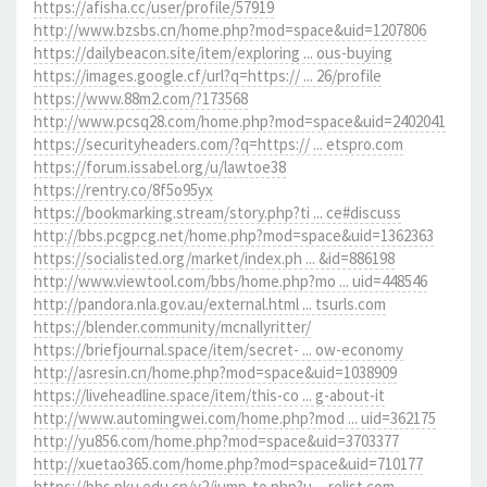
https://afisha.cc/user/profile/57919
http://www.bzsbs.cn/home.php?mod=space&uid=1207806
https://dailybeacon.site/item/exploring ... ous-buying
https://images.google.cf/url?q=https:// ... 26/profile
https://www.88m2.com/?173568
http://www.pcsq28.com/home.php?mod=space&uid=2402041
https://securityheaders.com/?q=https:// ... etspro.com
https://forum.issabel.org/u/lawtoe38
https://rentry.co/8f5o95yx
https://bookmarking.stream/story.php?ti ... ce#discuss
http://bbs.pcgpcg.net/home.php?mod=space&uid=1362363
https://socialisted.org/market/index.ph ... &id=886198
http://www.viewtool.com/bbs/home.php?mo ... uid=448546
http://pandora.nla.gov.au/external.html ... tsurls.com
https://blender.community/mcnallyritter/
https://briefjournal.space/item/secret- ... ow-economy
http://asresin.cn/home.php?mod=space&uid=1038909
https://liveheadline.space/item/this-co ... g-about-it
http://www.automingwei.com/home.php?mod ... uid=362175
http://yu856.com/home.php?mod=space&uid=3703377
http://xuetao365.com/home.php?mod=space&uid=710177
https://bbs.pku.edu.cn/v2/jump-to.php?u ... relist.com