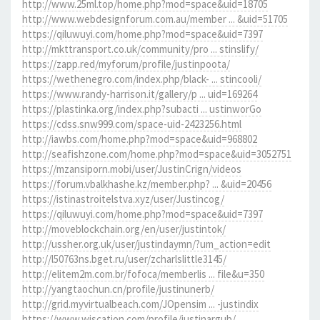
http://www.25ml.top/home.php?mod=space&uid=18705
http://www.webdesignforum.com.au/member ... &uid=51705
https://qiluwuyi.com/home.php?mod=space&uid=7397
http://mkttransport.co.uk/community/pro ... stinslify/
https://zapp.red/myforum/profile/justinpoota/
https://wethenegro.com/index.php/black- ... stincooli/
https://www.randy-harrison.it/gallery/p ... uid=169264
https://plastinka.org/index.php?subacti ... ustinworGo
https://cdss.snw999.com/space-uid-2423256.html
http://iawbs.com/home.php?mod=space&uid=968802
http://seafishzone.com/home.php?mod=space&uid=3052751
https://mzansiporn.mobi/user/JustinCrign/videos
https://forum.vbalkhashe.kz/member.php? ... &uid=20456
https://istinastroitelstva.xyz/user/Justincog/
https://qiluwuyi.com/home.php?mod=space&uid=7397
http://moveblockchain.org/en/user/justintok/
http://ussher.org.uk/user/justindaymn/?um_action=edit
http://l50763ns.bget.ru/user/zcharlslittle3145/
http://elitem2m.com.br/fofoca/memberlis ... file&u=350
http://yangtaochun.cn/profile/justinunerb/
http://grid.myvirtualbeach.com/JOpensim ... -justindix
https://www.wiscation.com/profile/justinargub/