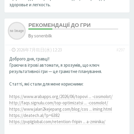
здоровье и легкость.
РЕКОМЕНДАЦІЇ ДО ГРИ
By
sonenbilk
-
2026年7月01日(水) 12:23
#297
Доброго дня, гравці!
Граючи в ігрові автомати, я зрозумів, що ключ
результативної гри — це грамотне планування.
Статті, які стали для мене корисними:
https://www.arabapps.org/2026/06/topovi ... -cosmolot/
http://faqs.signulu.com/top-optimizatsi ... -cosmolot/
https://www.jalan2kejepang.com/blog/cos ... iming.html
https://deatech.al/?p=6382
https://pvplglobal.com/retention-fripin ... a-zminika/