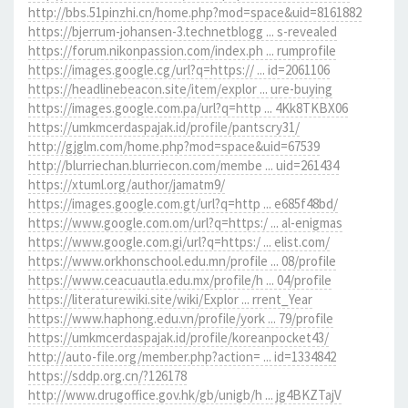
http://bbs.51pinzhi.cn/home.php?mod=space&uid=8161882
https://bjerrum-johansen-3.technetblogg ... s-revealed
https://forum.nikonpassion.com/index.ph ... rumprofile
https://images.google.cg/url?q=https:// ... id=2061106
https://headlinebeacon.site/item/explor ... ure-buying
https://images.google.com.pa/url?q=http ... 4Kk8TKBX06
https://umkmcerdaspajak.id/profile/pantscry31/
http://gjglm.com/home.php?mod=space&uid=67539
http://blurriechan.blurriecon.com/membe ... uid=261434
https://xtuml.org/author/jamatm9/
https://images.google.com.gt/url?q=http ... e685f48bd/
https://www.google.com.om/url?q=https:/ ... al-enigmas
https://www.google.com.gi/url?q=https:/ ... elist.com/
https://www.orkhonschool.edu.mn/profile ... 08/profile
https://www.ceacuautla.edu.mx/profile/h ... 04/profile
https://literaturewiki.site/wiki/Explor ... rrent_Year
https://www.haphong.edu.vn/profile/york ... 79/profile
https://umkmcerdaspajak.id/profile/koreanpocket43/
http://auto-file.org/member.php?action= ... id=1334842
https://sddp.org.cn/?126178
http://www.drugoffice.gov.hk/gb/unigb/h ... jg4BKZTajV