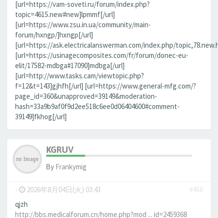
[url=https://vam-soveti.ru/forum/index.php?
topic=4615.new#new]lpmmf[/url]
[url=https://www.zsu.in.ua/community/main-
forum/hxngp/]hxngp[/url]
[url=https://ask.electricalanswerman.com/index.php/topic,78.new.
[url=https://usinagecomposites.com/fr/forum/donec-eu-
elit/17582-mdbga#17090]mdbga[/url]
[url=http://www.tasks.cam/viewtopic.php?
f=12&t=143]gjhfh[/url] [url=https://www.general-mfg.com/?
page_id=360&unapproved=39149&moderation-
hash=33a9b9af0f9d2ee518c6ee0d06404600#comment-
39149]fkhog[/url]
KGRUV
By
Frankymig
-
2026年8月04日(火) 03:43
#458
qjzh
http://bbs.medicalforum.cn/home.php?mod ... id=2459368