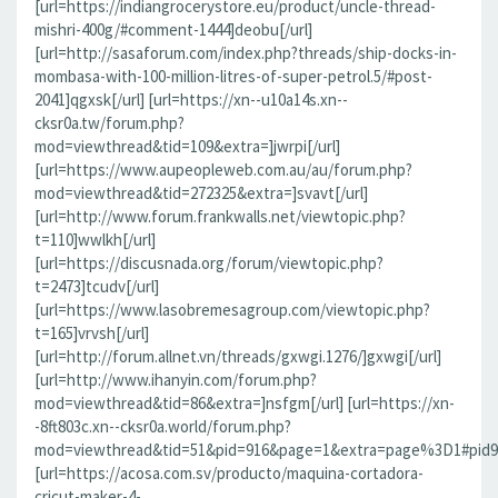
[url=https://indiangrocerystore.eu/product/uncle-thread-
mishri-400g/#comment-1444]deobu[/url]
[url=http://sasaforum.com/index.php?threads/ship-docks-in-
mombasa-with-100-million-litres-of-super-petrol.5/#post-
2041]qgxsk[/url] [url=https://xn--u10a14s.xn--
cksr0a.tw/forum.php?
mod=viewthread&tid=109&extra=]jwrpi[/url]
[url=https://www.aupeopleweb.com.au/au/forum.php?
mod=viewthread&tid=272325&extra=]svavt[/url]
[url=http://www.forum.frankwalls.net/viewtopic.php?
t=110]wwlkh[/url]
[url=https://discusnada.org/forum/viewtopic.php?
t=2473]tcudv[/url]
[url=https://www.lasobremesagroup.com/viewtopic.php?
t=165]vrvsh[/url]
[url=http://forum.allnet.vn/threads/gxwgi.1276/]gxwgi[/url]
[url=http://www.ihanyin.com/forum.php?
mod=viewthread&tid=86&extra=]nsfgm[/url] [url=https://xn-
-8ft803c.xn--cksr0a.world/forum.php?
mod=viewthread&tid=51&pid=916&page=1&extra=page%3D1#pid91
[url=https://acosa.com.sv/producto/maquina-cortadora-
cricut-maker-4-