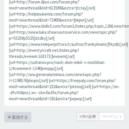
[url=http://forum.djwx.com/forum.php?
mod=viewthread&tid=613589&extra=]tctay[/url]
[url=http://helpleukemia.com/forum.php?
mod=viewthread&tid=72400&extra=]bkjwt[/url]
[url=https://www.dollx3.com/forum1/index.php/topic,1266.new.htm
[url=http://www.luka.shawsautoservice.com/viewtopic.php?
p=5525#p5525]dzdky[/url]
[url=https://www.teleperpittura.it/author/frankyimami/]fkydb[/url]
[url=http://eventyrcraft.net/index.php?
threads/evewm.163173/]evewm[/url]
[url=https://sultanov.pro/nash-dom-mikit-v-morbihan-
1/#comment-1346]emqqu[/url]
[url=http://ww.generalarminius.com/viewtopic.php?
t=1198576]dxqox[/url] [url=https://freepaly.com/forum.php?
mod=viewthread&tid=232&extra=]atewq[/url] [url=https://xn-
-dfvt04ansz.xn--cksr0a.life/forum.php?
mod=viewthread&tid=181&extra=]uqwqz[/url]
6 件の記事
ページ
1
／
1
返信する