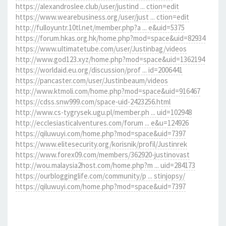
https://alexandroslee.club/user/justind ... ction=edit
https://www.wearebusiness.org/user/just ... ction=edit
http://fulloyuntr.10tl.net/member.php?a ... e&uid=5375
https://forum.hkas.org.hk/home.php?mod=space&uid=82934
https://www.ultimatetube.com/user/Justinbag/videos
http://www.god123.xyz/home.php?mod=space&uid=1362194
https://worldaid.eu.org/discussion/prof ... id=2006441
https://pancaster.com/user/Justinbeaum/videos
http://www.ktmoli.com/home.php?mod=space&uid=916467
https://cdss.snw999.com/space-uid-2423256.html
http://www.cs-tygrysek.ugu.pl/member.ph ... uid=102948
http://ecclesiasticalventures.com/forum ... e&u=124926
https://qiluwuyi.com/home.php?mod=space&uid=7397
https://www.elitesecurity.org/korisnik/profil/Justinrek
https://www.forex09.com/members/362920-justinovast
http://wou.malaysia2host.com/home.php?m ... uid=284173
https://ourblogginglife.com/community/p ... stinjopsy/
https://qiluwuyi.com/home.php?mod=space&uid=7397