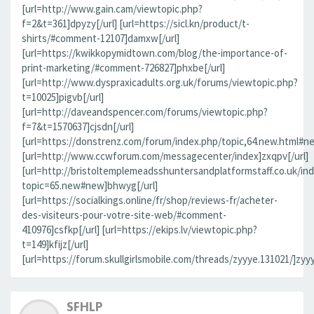
[url=http://www.gain.cam/viewtopic.php?
f=2&t=361]dpyzy[/url] [url=https://sicl.kn/product/t-
shirts/#comment-12107]damxw[/url]
[url=https://kwikkopymidtown.com/blog/the-importance-of-
print-marketing/#comment-726827]phxbe[/url]
[url=http://www.dyspraxicadults.org.uk/forums/viewtopic.php?
t=10025]pigvb[/url]
[url=http://daveandspencer.com/forums/viewtopic.php?
f=7&t=1570637]cjsdn[/url]
[url=https://donstrenz.com/forum/index.php/topic,64.new.html#new
[url=http://www.ccwforum.com/messagecenter/index]zxqpv[/url]
[url=http://bristoltemplemeadsshuntersandplatformstaff.co.uk/in
topic=65.new#new]bhwyg[/url]
[url=https://socialkings.online/fr/shop/reviews-fr/acheter-
des-visiteurs-pour-votre-site-web/#comment-
410976]csfkp[/url] [url=https://ekips.lv/viewtopic.php?
t=149]kfijz[/url]
[url=https://forum.skullgirlsmobile.com/threads/zyyye.131021/]zyyy
SFHLP