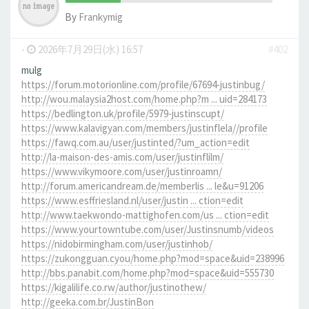
By
Frankymig
-
2026年7月29日(水) 16:57
#402
mulg
https://forum.motorionline.com/profile/67694-justinbug/
http://wou.malaysia2host.com/home.php?m ... uid=284173
https://bedlington.uk/profile/5979-justinscupt/
https://www.kalavigyan.com/members/justinflela//profile
https://fawq.com.au/user/justinted/?um_action=edit
http://la-maison-des-amis.com/user/justinflilm/
https://www.vikymoore.com/user/justinroamn/
http://forum.americandream.de/memberlis ... le&u=91206
https://www.esffriesland.nl/user/justin ... ction=edit
http://www.taekwondo-mattighofen.com/us ... ction=edit
https://www.yourtowntube.com/user/Justinsnumb/videos
https://nidobirmingham.com/user/justinhob/
https://zukongguan.cyou/home.php?mod=space&uid=238996
http://bbs.panabit.com/home.php?mod=space&uid=555730
https://kigalilife.co.rw/author/justinothew/
http://geeka.com.br/JustinBon