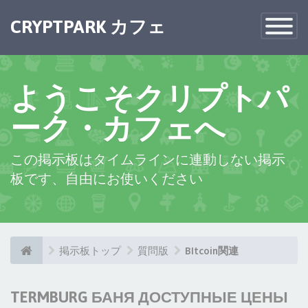
CRYPTPARK カフェ
Toggle
Navigatio
ようこそクリプトパ
ーク・カフェへ
この掲示板はタイムラインに連動しない掲示
板です、自由にお使いください
掲示板トップ
質問版
BItcoin関連
TERMBURG БАНЯ ДОСТУПНЫЕ ЦЕНЫ