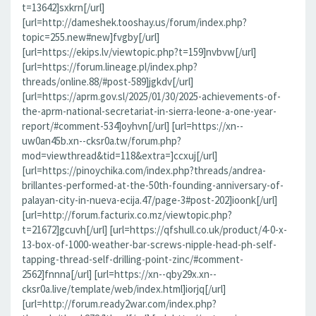
t=13642]sxkrn[/url]
[url=http://dameshek.tooshay.us/forum/index.php?
topic=255.new#new]fvgby[/url]
[url=https://ekips.lv/viewtopic.php?t=159]nvbvw[/url]
[url=https://forum.lineage.pl/index.php?
threads/online.88/#post-589]jgkdv[/url]
[url=https://aprm.gov.sl/2025/01/30/2025-achievements-of-
the-aprm-national-secretariat-in-sierra-leone-a-one-year-
report/#comment-534]oyhvn[/url] [url=https://xn--
uw0an45b.xn--cksr0a.tw/forum.php?
mod=viewthread&tid=118&extra=]ccxuj[/url]
[url=https://pinoychika.com/index.php?threads/andrea-
brillantes-performed-at-the-50th-founding-anniversary-of-
palayan-city-in-nueva-ecija.47/page-3#post-202]ioonk[/url]
[url=http://forum.facturix.co.mz/viewtopic.php?
t=21672]gcuvh[/url] [url=https://qfshull.co.uk/product/4-0-x-
13-box-of-1000-weather-bar-screws-nipple-head-ph-self-
tapping-thread-self-drilling-point-zinc/#comment-
2562]fnnna[/url] [url=https://xn--qby29x.xn--
cksr0a.live/template/web/index.html]iorjq[/url]
[url=http://forum.ready2war.com/index.php?