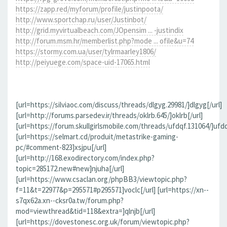
https://zapp.red/myforum/profile/justinpoota/
http://www.sportchap.ru/user/Justinbot/
http://grid.myvirtualbeach.com/JOpensim ... -justindix
http://forum.msm.hr/memberlist.php?mode ... ofile&u=74
https://stormy.com.ua/user/tylrmaarley1806/
http://peiyuege.com/space-uid-17065.html
[url=https://silviaoc.com/discuss/threads/dlgyg.29981/]dlgyg[/url]
[url=http://forums.parsedev.ir/threads/oklrb.645/]oklrb[/url]
[url=https://forum.skullgirlsmobile.com/threads/ufdqf.131064/]ufdq
[url=https://selmart.cd/produit/metastrike-gaming-
pc/#comment-823]xsjpu[/url]
[url=http://168.exodirectory.com/index.php?
topic=285172.new#new]njuha[/url]
[url=https://www.csaclan.org/phpBB3/viewtopic.php?
f=11&t=22977&p=295571#p295571]voclc[/url] [url=https://xn--
s7qx62a.xn--cksr0a.tw/forum.php?
mod=viewthread&tid=118&extra=]qlnjb[/url]
[url=https://dovestonesc.org.uk/forum/viewtopic.php?