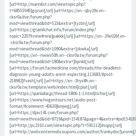
[url=http://mannlist.com/viewtopic.php?
t=68555945]gqzun[/url] [url=https://xn--qby29x.xn--
cksr0a.live/forum.php?
mod=viewthread&tid=523&extra=]tyzbn[/url]
[url=https://gtamilchat.info/forum/index.php?
topic=22079.new#new]pakkk[/url] [url=https://xn--39x026f.xn-
-cksr0a.tw/forum.php?
mod=viewthread&tid=1090&extra=]zkwka[/url]
[url=https://xn--nwwv50h.xn--cksr0a.tw/forum.php?
mod=viewthread&tid=180&extra=]bpnkl[/url]
[url=https://forum.facmedicine.com/threads/the-deadliest-
diagnosis-young-adults-arent-expecting.113683/#post-
218982]fvash[/url] [url=https://xn--3hyx8h.xn--
cksr0a.tw/template/web/index.html]cpiat[/url]
[url=https://qianlailai.jp/thread-5806-1-1.html]tichw[/url]
[url=https://www.hogontours.net/audio-post-
format/#comment-43630]kmjwg[/url]
[url=https://djav141.com/forum.php?
mod=viewthread&tid=8719&pid=154187&page=4&extra=#pid154187]j
[url=http://pc2163.com/viewtopic.php?t=591112]dsqpp[/url]
[url=http://webcentermobcoupons.com/author/frankydor/]urorm[/u