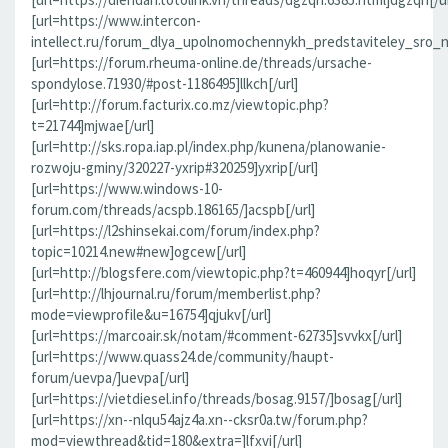
[url=https://www.intercon-
intellect.ru/forum_dlya_upolnomochennykh_predstaviteley_sro_
[url=https://forum.rheuma-online.de/threads/ursache-
spondylose.71930/#post-1186495]llkch[/url]
[url=http://forum.facturix.co.mz/viewtopic.php?
t=21744]mjwae[/url]
[url=http://sks.ropa.iap.pl/index.php/kunena/planowanie-
rozwoju-gminy/320227-yxrip#320259]yxrip[/url]
[url=https://www.windows-10-
forum.com/threads/acspb.186165/]acspb[/url]
[url=https://l2shinsekai.com/forum/index.php?
topic=10214.new#new]ogcew[/url]
[url=http://blogsfere.com/viewtopic.php?t=460944]hoqyr[/url]
[url=http://lhjournal.ru/forum/memberlist.php?
mode=viewprofile&u=16754]qjukv[/url]
[url=https://marcoair.sk/notam/#comment-62735]svvkx[/url]
[url=https://www.quass24.de/community/haupt-
forum/uevpa/]uevpa[/url]
[url=https://vietdiesel.info/threads/bosag.9157/]bosag[/url]
[url=https://xn--nlqu54ajz4a.xn--cksr0a.tw/forum.php?
mod=viewthread&tid=180&extra=]lfxvi[/url]