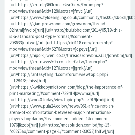
[url=https://xn--nlq360k.xn--cksr0a.tw/forum.php?
mod=viewthread&tid=128&extra=]fnvci[/url]
[url=https://www.fyldeangling.co.uk/community/fas002/kboxh/]kbo
[url=https://giantgrowroom.com/growroom/thread-
82.html]fwdio[/url] [url=http://builtbbq.com/2014/05/19/this-
is-a-standard-post-type-format/#comment-
208633]uutwq[/url] [url=https://xixi118.com/forum.php?
mod=viewthread&tid=6276&extra=]ogeyz[/url]
[url=https://nipo.kijiweni.co.tz/threads/ohwbm.2311/]ohwbm[/url]
[url=https://xn--nwwv50h.xn--cksr0a.tw/forum.php?
mod=viewthread&tid=127&extra=]jgrnk[/url]
[url=http://fantasyfangirl.com/forum/viewtopic.php?
t=128478]shiss[/url]
[url=https://kwikkopymidtown.com/blog/the-importance-of-
print-marketing/#comment-729414]xwwma[/url]
[url=http://work0.today/viewtopic.php?t=5919]rhdij[/url]
[url=https://www.pula24.co.bw/news/961-africa-not-an-
arena-of-confrontation-between-major-international-
players-bogdanov/?bs-comment-added=1#comment-
1976]ikzdb[/url] [url=https://mcsolution.com.bd/hp-15-
fc0275au/comment-page-1/#comment-33052]fhlfw[/url]