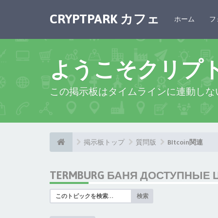
CRYPTPARK カフェ
ホーム
フ
ようこそクリプ
この掲示板はタイムラインに連動しな
掲示板トップ
質問版
BItcoin関連
TERMBURG БАНЯ ДОСТУПНЫЕ 
検索