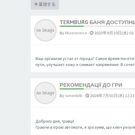
返信する
TERMBURG БАНЯ ДОСТУПН
By
Mizoraveica
-
2025年9月10日(水) 02:
Ваш организм устал от города? Самое время посетит
пути, улучшает кожу и снимает напряжение. В соче
РЕКОМЕНДАЦІЇ ДО ГРИ
By
sonenbilk
-
2026年7月01日(水) 12:23
Доброго дня, гравці!
Граючи в ігрові автомати, я зрозумів, що ключ резул