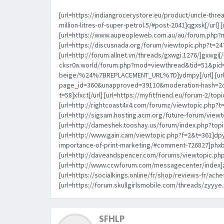
[url=https://indiangrocerystore.eu/product/uncle-thr
million-litres-of-super-petrol.5/#post-2041]qgxsk[/url
[url=https://www.aupeopleweb.com.au/au/forum.php?mo
[url=https://discusnada.org/forum/viewtopic.php?t=24
[url=http://forum.allnet.vn/threads/gxwgi.1276/]gxwgi[
cksr0a.world/forum.php?mod=viewthread&tid=51&pid=9
beige/%24%7BREPLACEMENT_URL%7D]ydmpy[/url] [url=ht
page_id=360&unapproved=39110&moderation-hash=2de
t=58]xfxct[/url] [url=https://myfitfriend.eu/forum-2/t
[url=http://rightcoast4x4.com/forumz/viewtopic.php?t=
[url=http://sigsam.hosting.acm.org/future-forum/viewtop
[url=http://dameshek.tooshay.us/forum/index.php?topi
[url=http://www.gain.cam/viewtopic.php?f=2&t=361]dpyz
importance-of-print-marketing/#comment-726827]phxbe[
[url=http://daveandspencer.com/forums/viewtopic.php?
[url=http://www.ccwforum.com/messagecenter/index]zx
[url=https://socialkings.online/fr/shop/reviews-fr/ache
[url=https://forum.skullgirlsmobile.com/threads/zyyye.
SFHLP