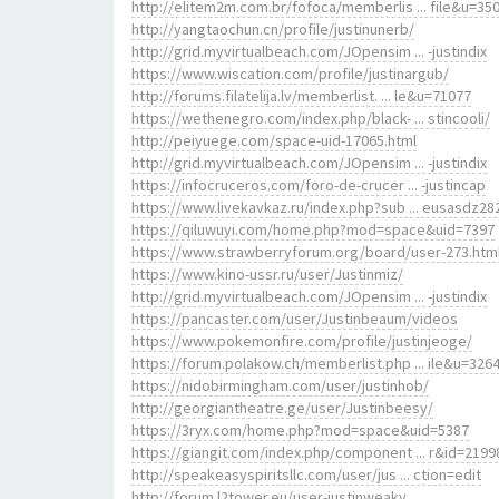
http://elitem2m.com.br/fofoca/memberlis ... file&u=35
http://yangtaochun.cn/profile/justinunerb/
http://grid.myvirtualbeach.com/JOpensim ... -justindix
https://www.wiscation.com/profile/justinargub/
http://forums.filatelija.lv/memberlist. ... le&u=71077
https://wethenegro.com/index.php/black- ... stincooli/
http://peiyuege.com/space-uid-17065.html
http://grid.myvirtualbeach.com/JOpensim ... -justindix
https://infocruceros.com/foro-de-crucer ... -justincap
https://www.livekavkaz.ru/index.php?sub ... eusasdz28
https://qiluwuyi.com/home.php?mod=space&uid=7397
https://www.strawberryforum.org/board/user-273.htm
https://www.kino-ussr.ru/user/Justinmiz/
http://grid.myvirtualbeach.com/JOpensim ... -justindix
https://pancaster.com/user/Justinbeaum/videos
https://www.pokemonfire.com/profile/justinjeoge/
https://forum.polakow.ch/memberlist.php ... ile&u=326
https://nidobirmingham.com/user/justinhob/
http://georgiantheatre.ge/user/Justinbeesy/
https://3ryx.com/home.php?mod=space&uid=5387
https://giangit.com/index.php/component ... r&id=2199
http://speakeasyspiritsllc.com/user/jus ... ction=edit
http://forum.l2tower.eu/user-justinweaky