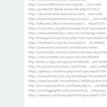
https://www.esffriesland.nl/user/justin ... ction=edit
https://punbb145.00web.net/profile.php?id=10513
https://alexandroslee.club/user/justind ... ction=edit
https://www.wearebusiness.org/user/just ... ction=edit
http://fulloyuntr.10tl.net/member.php?a ... e&uid=5375
https://forum.hkas.org.hk/home.php?mod=space&uid
https://www.ultimatetube.com/user/Justinbag/videos
http://www.god123.xyz/home.php?mod=space&uid=13
https://worldaid.eu.org/discussion/prof ... id=2006441
https://pancaster.com/user/Justinbeaum/videos
http://www.ktmoli.com/home.php?mod=space&uid=91
https://cdss.snw999.com/space-uid-2423256.html
http://www.cs-tygrysek.ugu.pl/member.ph ... uid=10294
http://ecclesiasticalventures.com/forum ... e&u=12492
https://qiluwuyi.com/home.php?mod=space&uid=7397
https://www.elitesecurity.org/korisnik/profil/Justinrek
https://www.forex09.com/members/362920-justinovas
http://wou.malaysia2host.com/home.php?m ... uid=284
https://ourblogginglife.com/community/p ... stinjopsy/
https://qiluwuyi.com/home.php?mod=space&uid=7397