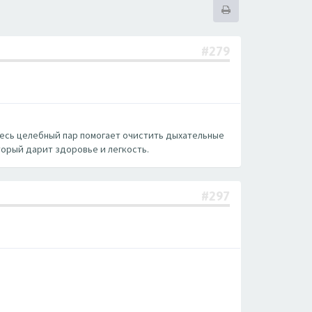
#279
 здесь целебный пар помогает очистить дыхательные
торый дарит здоровье и легкость.
#297