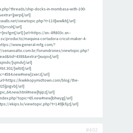
ex.php?threads/ship-docks-in-mombasa-with-100-
extra=]jwrpi[/url]
alls.net/viewtopic.php?t=110]wwlkh[/url]
]vrvsh[/url]
sfgm[/url] [url=https://xn--8ft803c.xn--
sv/producto/maquina-cortadora-cricut-maker-4-
https://www.general-mfg.com/?
/senanoalto.com.br/forumdrones/viewtopic.php?
hread&tid=4388&extra=]xuqov[/url]
sjmdv/]sjmdv[/url]
t.302/]wltit[/url]
ic=4584.new#new]zxerz[/url]
 [url=https://kwikkopymidtown.com/blog/the-
25]pigvb[/url]
ic,64.new.html#new]hjipz[/url]
/index.php?topic=65.new#new]bhwyg[/url]
ps://ekips.lv/viewtopic.php?t=149]kfijz[/url]
#402