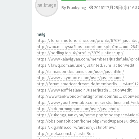
By
Frankymig
-
2026年7月29日(水) 16:5
mulg
https://forum.motorionline.com/profile/67694-justinbu
http://wou.malaysia2host.com/home.php?m ... uid=284
https://bedlington.uk/profile/5979-justinscupt/
https://www.kalavigyan.com/members/justinflela//prof
https://fawq.com.au/user/justinted/?um_action=edit
http://la-maison-des-amis.com/user/justinflilm/
https://www.vikymoore.com/user/justinroamn/
http://forum.americandream.de/memberlis ... le&u=91
https://www.esffriesland.nl/user/justin ... ction=edit
http://www.taekwondo-mattighofen.com/us ... ction=ed
https://www.yourtowntube.com/user/Justinsnumb/vid
https://nidobirmingham.com/user/justinhob/
https://zukongguan.cyou/home.php?mod=space&uid=
http://bbs.panabit.com/home.php?mod=space&uid=55
https://kigalilife.co.rw/author/justinothew/
http://geeka.com.br/JustinBon