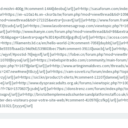
ead-mishri-400g/#comment-1444]deobu[/url] [url=http://sasaforum.com/ind
] [url=https://xn--u10a14s.xn--cksr0a.tw/forum.php?mod=viewthread&tid=109&
d=viewthread&tid=272325&extra=]svavt[/url] [url=http://www.forum.frankw
73]tcudv[/url] [url=https://www.lasobremesagroup.com/viewtopic.php?t=165
/url] [url=http://www.ihanyin.com/forum.php?mod=viewthread&tid=86&extra=]n
16&page=1&extra=page%3D1#pid916]pgdhz[/url] [url=https://acosa.com.
tps://filaments3d.ca/en/hello-world-2/#comment-7058]duybb[/url] [url=
5555fbaad2c94d9d1539803bec79a#comment-39110]uxacb[/url] [url=http:/
opic/wjyxf/#postid-76]wjyxf[/url] [url=https://fobei.cn/forum.php?mod=viewt
10769]loyoa[/url] [url=https://rebelspiritradio.com/community/main-forum/
ic.php?t=1679]plart[/url] [url=http://www.artinginmaldives.com/threads/wlti
c=247.new#new]ttbzy[/url] [url=https://vam-soveti.ru/forum/index.php?top
y[/url] [url=https://sicl.kn/product/t-shirts/#comment-12107]damxw[/url]
/url] [url=http://www.dyspraxicadults.org.uk/forums/viewtopic.php?t=100
f=7&t=1570637]cjsdn[/url] [url=https://donstrenz.com/forum/index.php/top
qpv[/url] [url=http://bristoltemplemeadsshuntersandplatformstaff.co.uk
ter-des-visiteurs-pour-votre-site-web/#comment-410976]csfkp[/url] [url=htt
131021/]zyyye[/url]