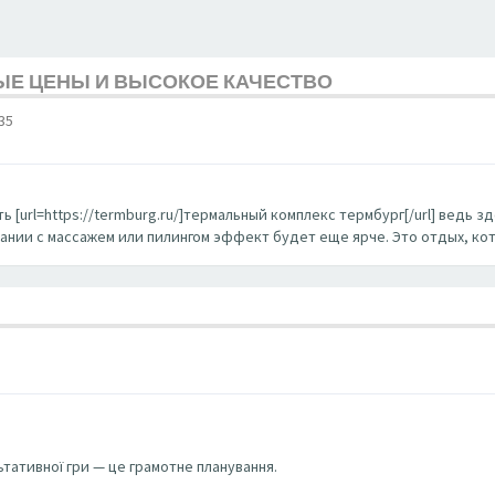
ЫЕ ЦЕНЫ И ВЫСОКОЕ КАЧЕСТВО
35
ь [url=https://termburg.ru/]термальный комплекс термбург[/url] ведь
тании с массажем или пилингом эффект будет еще ярче. Это отдых, ко
ьтативної гри — це грамотне планування.