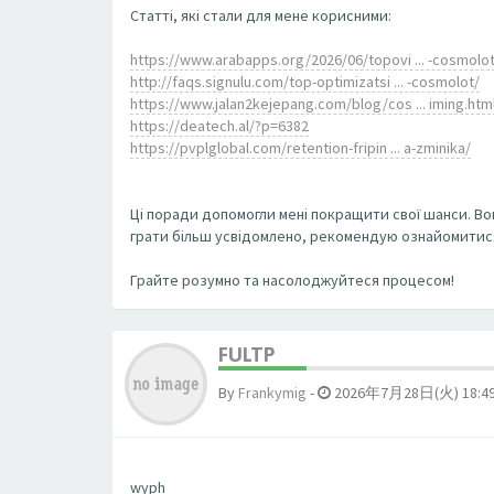
Статті, які стали для мене корисними:
https://www.arabapps.org/2026/06/topovi ... -cosmolot
http://faqs.signulu.com/top-optimizatsi ... -cosmolot/
https://www.jalan2kejepang.com/blog/cos ... iming.htm
https://deatech.al/?p=6382
https://pvplglobal.com/retention-fripin ... a-zminika/
Ці поради допомогли мені покращити свої шанси. Во
грати більш усвідомлено, рекомендую ознайомитися 
Грайте розумно та насолоджуйтеся процесом!
FULTP
By
Frankymig
-
2026年7月28日(火) 18:4
wyph