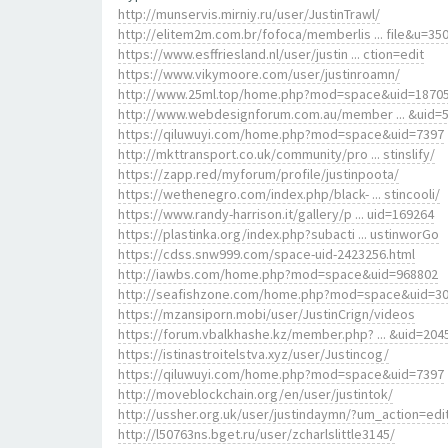
http://munservis.mirniy.ru/user/JustinTrawl/
http://elitem2m.com.br/fofoca/memberlis ... file&u=35
https://www.esffriesland.nl/user/justin ... ction=edit
https://www.vikymoore.com/user/justinroamn/
http://www.25ml.top/home.php?mod=space&uid=1870
http://www.webdesignforum.com.au/member ... &uid=
https://qiluwuyi.com/home.php?mod=space&uid=7397
http://mkttransport.co.uk/community/pro ... stinslify/
https://zapp.red/myforum/profile/justinpoota/
https://wethenegro.com/index.php/black- ... stincooli/
https://www.randy-harrison.it/gallery/p ... uid=169264
https://plastinka.org/index.php?subacti ... ustinworGo
https://cdss.snw999.com/space-uid-2423256.html
http://iawbs.com/home.php?mod=space&uid=968802
http://seafishzone.com/home.php?mod=space&uid=3
https://mzansiporn.mobi/user/JustinCrign/videos
https://forum.vbalkhashe.kz/member.php? ... &uid=204
https://istinastroitelstva.xyz/user/Justincog/
https://qiluwuyi.com/home.php?mod=space&uid=7397
http://moveblockchain.org/en/user/justintok/
http://ussher.org.uk/user/justindaymn/?um_action=edi
http://l50763ns.bget.ru/user/zcharlslittle3145/