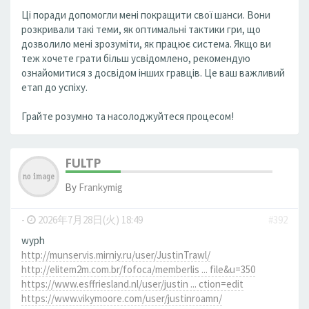
Ці поради допомогли мені покращити свої шанси. Вони
розкривали такі теми, як оптимальні тактики гри, що
дозволило мені зрозуміти, як працює система. Якщо ви
теж хочете грати більш усвідомлено, рекомендую
ознайомитися з досвідом інших гравців. Це ваш важливий
етап до успіху.
Грайте розумно та насолоджуйтеся процесом!
FULTP
By
Frankymig
-
2026年7月28日(火) 18:49
#392
wyph
http://munservis.mirniy.ru/user/JustinTrawl/
http://elitem2m.com.br/fofoca/memberlis ... file&u=350
https://www.esffriesland.nl/user/justin ... ction=edit
https://www.vikymoore.com/user/justinroamn/