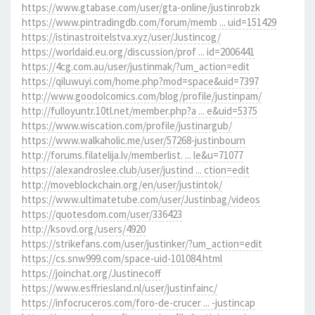
https://www.gtabase.com/user/gta-online/justinrobzk
https://www.pintradingdb.com/forum/memb ... uid=151429
https://istinastroitelstva.xyz/user/Justincog/
https://worldaid.eu.org/discussion/prof ... id=2006441
https://4cg.com.au/user/justinmak/?um_action=edit
https://qiluwuyi.com/home.php?mod=space&uid=7397
http://www.goodolcomics.com/blog/profile/justinpam/
http://fulloyuntr.10tl.net/member.php?a ... e&uid=5375
https://www.wiscation.com/profile/justinargub/
https://www.walkaholic.me/user/57268-justinbourn
http://forums.filatelija.lv/memberlist. ... le&u=71077
https://alexandroslee.club/user/justind ... ction=edit
http://moveblockchain.org/en/user/justintok/
https://www.ultimatetube.com/user/Justinbag/videos
https://quotesdom.com/user/336423
http://ksovd.org/users/4920
https://strikefans.com/user/justinker/?um_action=edit
https://cs.snw999.com/space-uid-101084.html
https://joinchat.org/Justinecoff
https://www.esffriesland.nl/user/justinfainc/
https://infocruceros.com/foro-de-crucer ... -justincap