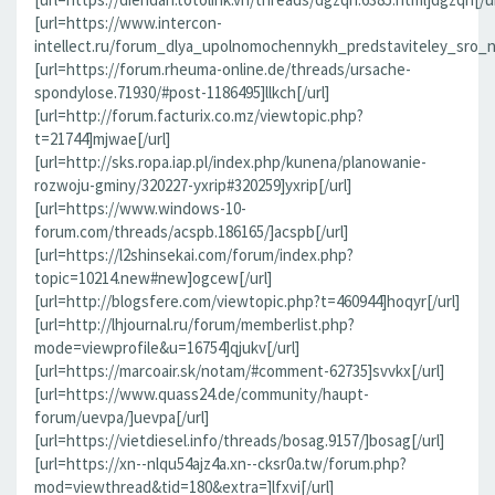
[url=https://www.intercon-
intellect.ru/forum_dlya_upolnomochennykh_predstaviteley_sro_
[url=https://forum.rheuma-online.de/threads/ursache-
spondylose.71930/#post-1186495]llkch[/url]
[url=http://forum.facturix.co.mz/viewtopic.php?
t=21744]mjwae[/url]
[url=http://sks.ropa.iap.pl/index.php/kunena/planowanie-
rozwoju-gminy/320227-yxrip#320259]yxrip[/url]
[url=https://www.windows-10-
forum.com/threads/acspb.186165/]acspb[/url]
[url=https://l2shinsekai.com/forum/index.php?
topic=10214.new#new]ogcew[/url]
[url=http://blogsfere.com/viewtopic.php?t=460944]hoqyr[/url]
[url=http://lhjournal.ru/forum/memberlist.php?
mode=viewprofile&u=16754]qjukv[/url]
[url=https://marcoair.sk/notam/#comment-62735]svvkx[/url]
[url=https://www.quass24.de/community/haupt-
forum/uevpa/]uevpa[/url]
[url=https://vietdiesel.info/threads/bosag.9157/]bosag[/url]
[url=https://xn--nlqu54ajz4a.xn--cksr0a.tw/forum.php?
mod=viewthread&tid=180&extra=]lfxvi[/url]