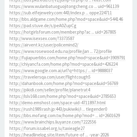
https://www.wulanbatuoguojitongcheng.co ... uid=961139
https://sub.elfejewelry.com:443/index.p ... oppe224711
http://bbs.aldgame.com/home.php?mod=space&uid=544146
https://pad.stuve.de/s/peA0ZupCg
https://hotgirlsforum.com/member.php?ac ... uid=267805
http://www.isexsex.com/?3373587
https://airvent.kz/user/policemind2/
https://www.rosewood.edu.na/profile/jan ... 72/profile
http://fujiapuerbbs.com/home.php?mod=space&uid=3909791
http://chiyancfa.com/home.php?mod=space&uid=426224
https://www.google.com.ai/url?q=https:/ ... id=9888037
https://travelersqa.com/user/flightcough5
http://dahanbook.com/home.php?mod=space&uid=56769
https://pikidi.com/seller/profile/planetrat4
https://lslv168.com/home.php?mod=space&uid=2785653
http://demo.emshost.com/space-uid-4711897.html
https://rush1989.rash.jp:443/pukiwiki/i ... tlegender0
https://bbs.mofang.com.tw/home.php?mod= ... id=2601629
https://www.brainchips.liuyanze.com/?222556
https://forum.issabel.org/u/taxieagle27
https://headlinelog.site/item/future-of ... -year-2026