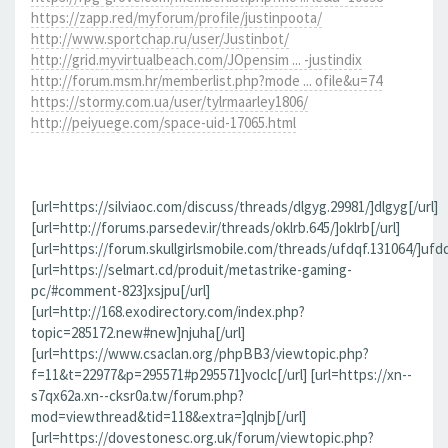
https://zapp.red/myforum/profile/justinpoota/
http://www.sportchap.ru/user/Justinbot/
http://grid.myvirtualbeach.com/JOpensim ... -justindix
http://forum.msm.hr/memberlist.php?mode ... ofile&u=74
https://stormy.com.ua/user/tylrmaarley1806/
http://peiyuege.com/space-uid-17065.html
[url=https://silviaoc.com/discuss/threads/dlgyg.29981/]dlgyg[/url]
[url=http://forums.parsedev.ir/threads/oklrb.645/]oklrb[/url]
[url=https://forum.skullgirlsmobile.com/threads/ufdqf.131064/]ufdq
[url=https://selmart.cd/produit/metastrike-gaming-
pc/#comment-823]xsjpu[/url]
[url=http://168.exodirectory.com/index.php?
topic=285172.new#new]njuha[/url]
[url=https://www.csaclan.org/phpBB3/viewtopic.php?
f=11&t=22977&p=295571#p295571]voclc[/url] [url=https://xn--
s7qx62a.xn--cksr0a.tw/forum.php?
mod=viewthread&tid=118&extra=]qlnjb[/url]
[url=https://dovestonesc.org.uk/forum/viewtopic.php?