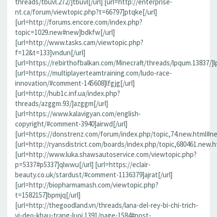
threads/tbuvl.272/]tbuvl[/url] [url=http://enterprise-
nt.ca/forum/viewtopic.php?t=66797]ptqke[/url]
[url=http://forums.encore.com/index.php?
topic=1029.new#new]bdkfw[/url]
[url=http://www.tasks.cam/viewtopic.php?
f=12&t=133]vndun[/url]
[url=https://rebirthofbalkan.com/Minecraft/threads/lpqum.13837/]l
[url=https://multiplayerteamtraining.com/ludo-race-
innovation/#comment-145608]lfgjg[/url]
[url=http://hub1c.inf.ua/index.php?
threads/azggm.93/]azggm[/url]
[url=https://www.kalavigyan.com/english-
copyright/#comment-3940]airwd[/url]
[url=https://donstrenz.com/forum/index.php/topic,74.new.html#ne
[url=http://ryansdistrict.com/boards/index.php/topic,680461.new.
[url=http://www.luka.shawsautoservice.com/viewtopic.php?
p=5337#p5337]qlwwu[/url] [url=https://eclair-
beauty.co.uk/stardust/#comment-1136379]ajrat[/url]
[url=http://biopharmamash.com/viewtopic.php?
t=1582157]bpmjq[/url]
[url=http://thegoodland.vn/threads/lana-del-rey-bi-chi-trich-
vi-deo-khau-trang-luoi.1391/page-1584#post-