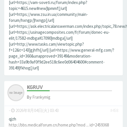
[url=https://vam-soveti.ru/forum/index.php?
topic=4615.new#new]lpmmf[/url]
[url=https://www.zsu.in.ua/community/main-
forum/hxngp/]hxngp[/url]
[url=https://ask.electricalanswerman.com/index.php/topic,78.new.
[url=https://usinagecomposites.com/fr/forum/donec-eu-
elit/17582-mdbga#17090]mdbga[/url]
[url=http://www.tasks.cam/viewtopic.php?
f=12&t=143]gjhfh[/url] [url=https://www.general-mfg.com/?
page_id=360&unapproved=39149&moderation-
hash=33a9b9af0f9d2ee518c6ee0d06404600#comment-
39149]fkhog[/url]
KGRUV
By
Frankymig
-
2026年8月04日(火) 03:43
#458
qjzh
http://bbs.medicalforum.cn/home.php?mod ... id=2459368