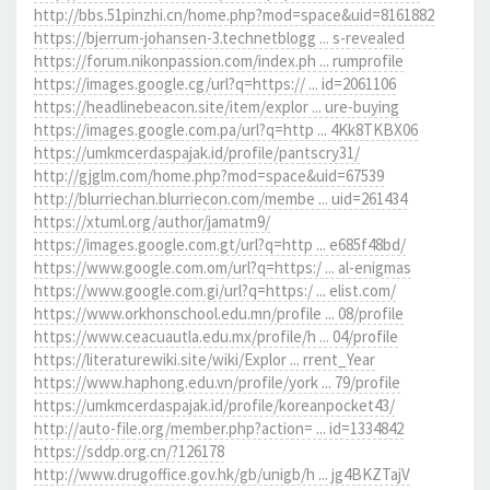
http://bbs.51pinzhi.cn/home.php?mod=space&uid=8161882
https://bjerrum-johansen-3.technetblogg ... s-revealed
https://forum.nikonpassion.com/index.ph ... rumprofile
https://images.google.cg/url?q=https:// ... id=2061106
https://headlinebeacon.site/item/explor ... ure-buying
https://images.google.com.pa/url?q=http ... 4Kk8TKBX06
https://umkmcerdaspajak.id/profile/pantscry31/
http://gjglm.com/home.php?mod=space&uid=67539
http://blurriechan.blurriecon.com/membe ... uid=261434
https://xtuml.org/author/jamatm9/
https://images.google.com.gt/url?q=http ... e685f48bd/
https://www.google.com.om/url?q=https:/ ... al-enigmas
https://www.google.com.gi/url?q=https:/ ... elist.com/
https://www.orkhonschool.edu.mn/profile ... 08/profile
https://www.ceacuautla.edu.mx/profile/h ... 04/profile
https://literaturewiki.site/wiki/Explor ... rrent_Year
https://www.haphong.edu.vn/profile/york ... 79/profile
https://umkmcerdaspajak.id/profile/koreanpocket43/
http://auto-file.org/member.php?action= ... id=1334842
https://sddp.org.cn/?126178
http://www.drugoffice.gov.hk/gb/unigb/h ... jg4BKZTajV