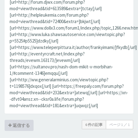
[url=http://forum.djwx.com/forum.php?
mod=viewthread&tid=613589&extra=]tctay[/url]
[url=http://helpleukemia.com/forum.php?
mod=viewthread&tid=72400&extra=]bkjwt[/url]
[url=https://www.dollx3.com/forum1/index.php/topic,1266.new.htm
[url=http://www.luka.shawsautoservice.com/viewtopic.php?
p=5525#p5525]dzdky[/url]
[url=https://www.teleperpittura.it/author/frankyimami/]fkydb[/url]
[url=http://eventyrcraft.net/index.php?
threads/evewm.163173/]evewm[/url]
[url=https://sultanov.pro/nash-dom-mikit-v-morbihan-
1/#comment-1346]emqqu[/url]
[url=http://ww.generalarminius.com/viewtopic.php?
t=1198576]dxqox[/url] [url=https://freepaly.com/forum.php?
mod=viewthread&tid=232&extra=]atewq[/url] [url=https://xn-
-dfvt04ansz.xn--cksr0a.life/forum.php?
mod=viewthread&tid=181&extra=]uqwqz[/url]
6 件の記事
ページ
1
／
1
返信する