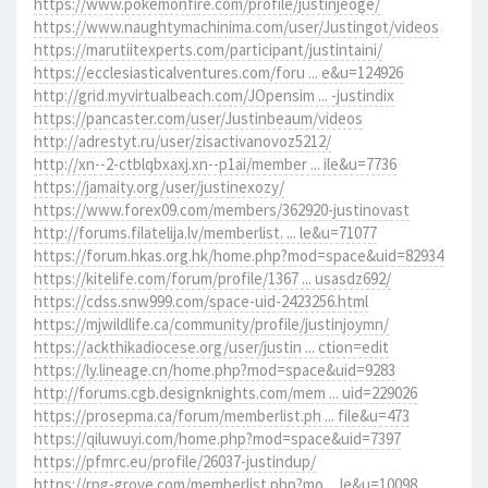
https://www.pokemonfire.com/profile/justinjeoge/
https://www.naughtymachinima.com/user/Justingot/videos
https://marutiitexperts.com/participant/justintaini/
https://ecclesiasticalventures.com/foru ... e&u=124926
http://grid.myvirtualbeach.com/JOpensim ... -justindix
https://pancaster.com/user/Justinbeaum/videos
http://adrestyt.ru/user/zisactivanovoz5212/
http://xn--2-ctblqbxaxj.xn--p1ai/member ... ile&u=7736
https://jamaity.org/user/justinexozy/
https://www.forex09.com/members/362920-justinovast
http://forums.filatelija.lv/memberlist. ... le&u=71077
https://forum.hkas.org.hk/home.php?mod=space&uid=82934
https://kitelife.com/forum/profile/1367 ... usasdz692/
https://cdss.snw999.com/space-uid-2423256.html
https://mjwildlife.ca/community/profile/justinjoymn/
https://ackthikadiocese.org/user/justin ... ction=edit
https://ly.lineage.cn/home.php?mod=space&uid=9283
http://forums.cgb.designknights.com/mem ... uid=229026
https://prosepma.ca/forum/memberlist.ph ... file&u=473
https://qiluwuyi.com/home.php?mod=space&uid=7397
https://pfmrc.eu/profile/26037-justindup/
https://rpg-grove.com/memberlist.php?mo ... le&u=10098