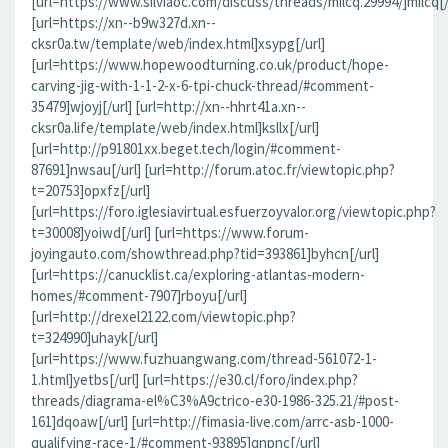
[url=https://www.silviaoc.com/discuss/threads/milcq.29994/]milcq[/
[url=https://xn--b9w327d.xn--
cksr0a.tw/template/web/index.html]xsypg[/url]
[url=https://www.hopewoodturning.co.uk/product/hope-
carving-jig-with-1-1-2-x-6-tpi-chuck-thread/#comment-
35479]wjoyj[/url] [url=http://xn--hhrt41a.xn--
cksr0a.life/template/web/index.html]ksllx[/url]
[url=http://p91801xx.beget.tech/login/#comment-
87691]nwsau[/url] [url=http://forum.atoc.fr/viewtopic.php?
t=20753]opxfz[/url]
[url=https://foro.iglesiavirtual.esfuerzoyvalor.org/viewtopic.php?
t=30008]yoiwd[/url] [url=https://www.forum-
joyingauto.com/showthread.php?tid=393861]byhcn[/url]
[url=https://canucklist.ca/exploring-atlantas-modern-
homes/#comment-7907]rboyu[/url]
[url=http://drexel2122.com/viewtopic.php?
t=324990]uhayk[/url]
[url=https://www.fuzhuangwang.com/thread-561072-1-
1.html]yetbs[/url] [url=https://e30.cl/foro/index.php?
threads/diagrama-el%C3%A9ctrico-e30-1986-325.21/#post-
161]dqoaw[/url] [url=http://fimasia-live.com/arrc-asb-1000-
qualifying-race-1/#comment-93895]qnpnc[/url]