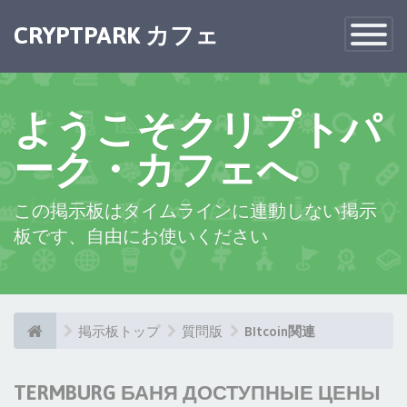
CRYPTPARK カフェ
Toggle
Navigatio
ようこそクリプトパ
ーク・カフェへ
この掲示板はタイムラインに連動しない掲示
板です、自由にお使いください
掲示板トップ
質問版
BItcoin関連
TERMBURG БАНЯ ДОСТУПНЫЕ ЦЕНЫ