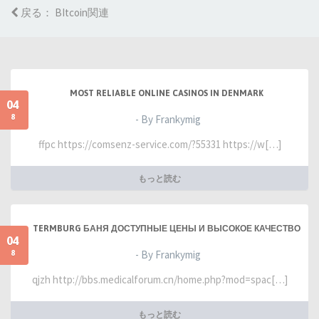
戻る： BItcoin関連
MOST RELIABLE ONLINE CASINOS IN DENMARK
04
8
- By Frankymig
ffpc https://comsenz-service.com/?55331 https://w[…]
もっと読む
TERMBURG БАНЯ ДОСТУПНЫЕ ЦЕНЫ И ВЫСОКОЕ КАЧЕСТВО
04
8
- By Frankymig
qjzh http://bbs.medicalforum.cn/home.php?mod=spac[…]
もっと読む