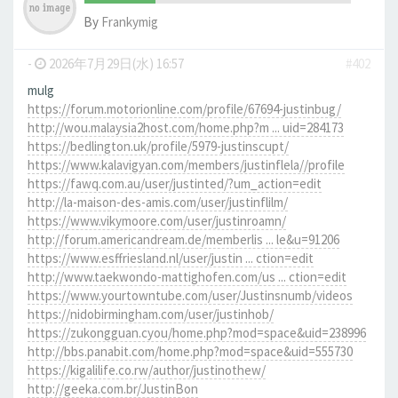
By
Frankymig
-
2026年7月29日(水) 16:57
#402
mulg
https://forum.motorionline.com/profile/67694-justinbug/
http://wou.malaysia2host.com/home.php?m ... uid=284173
https://bedlington.uk/profile/5979-justinscupt/
https://www.kalavigyan.com/members/justinflela//profile
https://fawq.com.au/user/justinted/?um_action=edit
http://la-maison-des-amis.com/user/justinflilm/
https://www.vikymoore.com/user/justinroamn/
http://forum.americandream.de/memberlis ... le&u=91206
https://www.esffriesland.nl/user/justin ... ction=edit
http://www.taekwondo-mattighofen.com/us ... ction=edit
https://www.yourtowntube.com/user/Justinsnumb/videos
https://nidobirmingham.com/user/justinhob/
https://zukongguan.cyou/home.php?mod=space&uid=238996
http://bbs.panabit.com/home.php?mod=space&uid=555730
https://kigalilife.co.rw/author/justinothew/
http://geeka.com.br/JustinBon