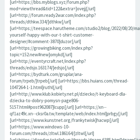
[url=https://bbs.myblogs.xyz/forum.php?
mod=viewthread&tid=122&extra=]ovejj[/url]
[url=http://forum.ready2war.com/index.php?
threads/dthkw.334/]dthkw[/url]
[url=https://teespace.harutheme.com/studio2/blog/2022/08/20/ma
yourself-happy-with-our-t-shirt-customer-
designer/#comment-3870]duzor[/url]
[url=https://growingbiking.com/index.php?
topic=152.new#new]omykd[/url]
[url=http://eventyrcraft.net/index.php?
threads/edsjo.163174/]edsjo[/url]
[url=https://bydturk.com/gruplar/ana-
forum/trpeb/]trpeb[/url] [url=https://bbs.huians.com/thread-
1047264-1-1.html]ruthl[/url]
[url=http://www.klub.kobiety.net.pl/dziecko/t-keyboard-dla-
dziecka-to-dobry-pomysn-page806-
5157.html#post962087]lcupp[/url] [url=https://xn--
qf1az49c.xn--cksr0a.tw/template/web/index.html]prbgy[/url]
[url=https://www.kunstnet.org/frankytwisk]hacwp[/url]
[url=https://www.windows-10-
forum.com/threads/zltwl.186164/]zltwl[/url]
[url=https://diendan.totolink.vn/threads/dgzqn.6385.html]dgzqn[/ur