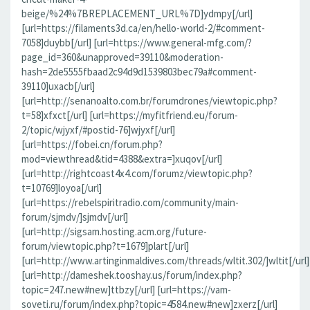
beige/%24%7BREPLACEMENT_URL%7D]ydmpy[/url]
[url=https://filaments3d.ca/en/hello-world-2/#comment-
7058]duybb[/url] [url=https://www.general-mfg.com/?
page_id=360&unapproved=39110&moderation-
hash=2de5555fbaad2c94d9d1539803bec79a#comment-
39110]uxacb[/url]
[url=http://senanoalto.com.br/forumdrones/viewtopic.php?
t=58]xfxct[/url] [url=https://myfitfriend.eu/forum-
2/topic/wjyxf/#postid-76]wjyxf[/url]
[url=https://fobei.cn/forum.php?
mod=viewthread&tid=4388&extra=]xuqov[/url]
[url=http://rightcoast4x4.com/forumz/viewtopic.php?
t=10769]loyoa[/url]
[url=https://rebelspiritradio.com/community/main-
forum/sjmdv/]sjmdv[/url]
[url=http://sigsam.hosting.acm.org/future-
forum/viewtopic.php?t=1679]plart[/url]
[url=http://www.artinginmaldives.com/threads/wltit.302/]wltit[/url]
[url=http://dameshek.tooshay.us/forum/index.php?
topic=247.new#new]ttbzy[/url] [url=https://vam-
soveti.ru/forum/index.php?topic=4584.new#new]zxerz[/url]