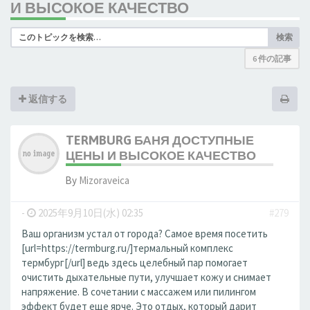
И ВЫСОКОЕ КАЧЕСТВО
検索
6 件の記事
返信する
TERMBURG БАНЯ ДОСТУПНЫЕ
ЦЕНЫ И ВЫСОКОЕ КАЧЕСТВО
By
Mizoraveica
-
2025年9月10日(水) 02:35
#279
Ваш организм устал от города? Самое время посетить
[url=https://termburg.ru/]термальный комплекс
термбург[/url] ведь здесь целебный пар помогает
очистить дыхательные пути, улучшает кожу и снимает
напряжение. В сочетании с массажем или пилингом
эффект будет еще ярче. Это отдых, который дарит