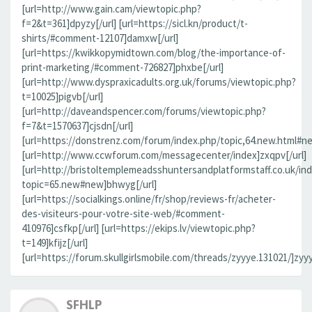
[url=http://www.gain.cam/viewtopic.php?
f=2&t=361]dpyzy[/url] [url=https://sicl.kn/product/t-
shirts/#comment-12107]damxw[/url]
[url=https://kwikkopymidtown.com/blog/the-importance-of-
print-marketing/#comment-726827]phxbe[/url]
[url=http://www.dyspraxicadults.org.uk/forums/viewtopic.php?
t=10025]pigvb[/url]
[url=http://daveandspencer.com/forums/viewtopic.php?
f=7&t=1570637]cjsdn[/url]
[url=https://donstrenz.com/forum/index.php/topic,64.new.html#new
[url=http://www.ccwforum.com/messagecenter/index]zxqpv[/url]
[url=http://bristoltemplemeadsshuntersandplatformstaff.co.uk/in
topic=65.new#new]bhwyg[/url]
[url=https://socialkings.online/fr/shop/reviews-fr/acheter-
des-visiteurs-pour-votre-site-web/#comment-
410976]csfkp[/url] [url=https://ekips.lv/viewtopic.php?
t=149]kfijz[/url]
[url=https://forum.skullgirlsmobile.com/threads/zyyye.131021/]zyyy
SFHLP