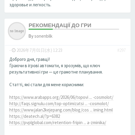
здоровье и легкость.
РЕКОМЕНДАЦІЇ ДО ГРИ
By
sonenbilk
-
2026年7月01日(水) 12:23
#297
Доброго дня, гравці!
Граючи в ігрові автомати, я зрозумів, що ключ
результативної гри — це грамотне планування.
Статті, які стали для мене корисними:
https://www.arabapps.org/2026/06/topovi ... -cosmolot/
http://faqs.signulu.com/top-optimizatsi ... -cosmolot/
https://www.jalan2kejepang.com/blog/cos ... iming.html
https://deatech.al/?p=6382
https://pvplglobal.com/retention-fripin ... a-zminika/