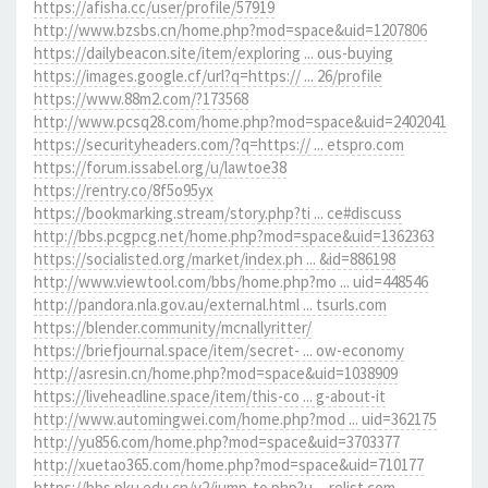
https://afisha.cc/user/profile/57919
http://www.bzsbs.cn/home.php?mod=space&uid=1207806
https://dailybeacon.site/item/exploring ... ous-buying
https://images.google.cf/url?q=https:// ... 26/profile
https://www.88m2.com/?173568
http://www.pcsq28.com/home.php?mod=space&uid=2402041
https://securityheaders.com/?q=https:// ... etspro.com
https://forum.issabel.org/u/lawtoe38
https://rentry.co/8f5o95yx
https://bookmarking.stream/story.php?ti ... ce#discuss
http://bbs.pcgpcg.net/home.php?mod=space&uid=1362363
https://socialisted.org/market/index.ph ... &id=886198
http://www.viewtool.com/bbs/home.php?mo ... uid=448546
http://pandora.nla.gov.au/external.html ... tsurls.com
https://blender.community/mcnallyritter/
https://briefjournal.space/item/secret- ... ow-economy
http://asresin.cn/home.php?mod=space&uid=1038909
https://liveheadline.space/item/this-co ... g-about-it
http://www.automingwei.com/home.php?mod ... uid=362175
http://yu856.com/home.php?mod=space&uid=3703377
http://xuetao365.com/home.php?mod=space&uid=710177
https://bbs.pku.edu.cn/v2/jump-to.php?u ... relist.com