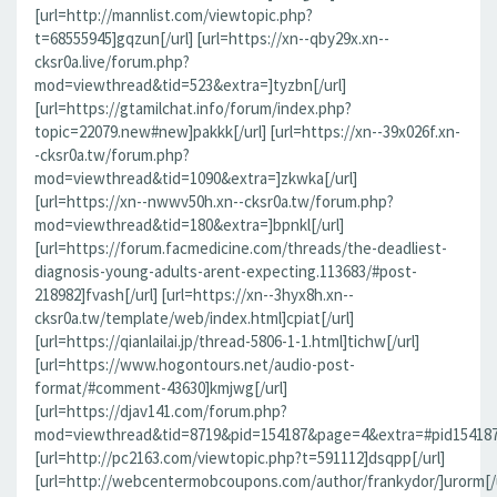
[url=http://mannlist.com/viewtopic.php?
t=68555945]gqzun[/url] [url=https://xn--qby29x.xn--
cksr0a.live/forum.php?
mod=viewthread&tid=523&extra=]tyzbn[/url]
[url=https://gtamilchat.info/forum/index.php?
topic=22079.new#new]pakkk[/url] [url=https://xn--39x026f.xn-
-cksr0a.tw/forum.php?
mod=viewthread&tid=1090&extra=]zkwka[/url]
[url=https://xn--nwwv50h.xn--cksr0a.tw/forum.php?
mod=viewthread&tid=180&extra=]bpnkl[/url]
[url=https://forum.facmedicine.com/threads/the-deadliest-
diagnosis-young-adults-arent-expecting.113683/#post-
218982]fvash[/url] [url=https://xn--3hyx8h.xn--
cksr0a.tw/template/web/index.html]cpiat[/url]
[url=https://qianlailai.jp/thread-5806-1-1.html]tichw[/url]
[url=https://www.hogontours.net/audio-post-
format/#comment-43630]kmjwg[/url]
[url=https://djav141.com/forum.php?
mod=viewthread&tid=8719&pid=154187&page=4&extra=#pid154187]j
[url=http://pc2163.com/viewtopic.php?t=591112]dsqpp[/url]
[url=http://webcentermobcoupons.com/author/frankydor/]urorm[/u