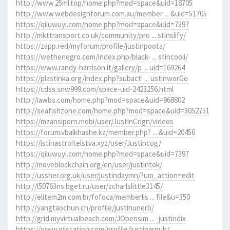
http://www.25ml.top/home.php?mod=space&uid=18705
http://www.webdesignforum.com.au/member ... &uid=51705
https://qiluwuyi.com/home.php?mod=space&uid=7397
http://mkttransport.co.uk/community/pro ... stinslify/
https://zapp.red/myforum/profile/justinpoota/
https://wethenegro.com/index.php/black- ... stincooli/
https://www.randy-harrison.it/gallery/p ... uid=169264
https://plastinka.org/index.php?subacti ... ustinworGo
https://cdss.snw999.com/space-uid-2423256.html
http://iawbs.com/home.php?mod=space&uid=968802
http://seafishzone.com/home.php?mod=space&uid=3052751
https://mzansiporn.mobi/user/JustinCrign/videos
https://forum.vbalkhashe.kz/member.php? ... &uid=20456
https://istinastroitelstva.xyz/user/Justincog/
https://qiluwuyi.com/home.php?mod=space&uid=7397
http://moveblockchain.org/en/user/justintok/
http://ussher.org.uk/user/justindaymn/?um_action=edit
http://l50763ns.bget.ru/user/zcharlslittle3145/
http://elitem2m.com.br/fofoca/memberlis ... file&u=350
http://yangtaochun.cn/profile/justinunerb/
http://grid.myvirtualbeach.com/JOpensim ... -justindix
https://www.wiscation.com/profile/justinargub/