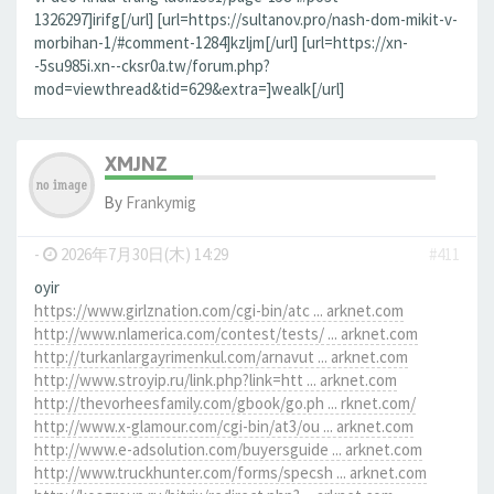
1326297]irifg[/url] [url=https://sultanov.pro/nash-dom-mikit-v-
morbihan-1/#comment-1284]kzljm[/url] [url=https://xn-
-5su985i.xn--cksr0a.tw/forum.php?
mod=viewthread&tid=629&extra=]wealk[/url]
XMJNZ
By
Frankymig
-
2026年7月30日(木) 14:29
#411
oyir
https://www.girlznation.com/cgi-bin/atc ... arknet.com
http://www.nlamerica.com/contest/tests/ ... arknet.com
http://turkanlargayrimenkul.com/arnavut ... arknet.com
http://www.stroyip.ru/link.php?link=htt ... arknet.com
http://thevorheesfamily.com/gbook/go.ph ... rknet.com/
http://www.x-glamour.com/cgi-bin/at3/ou ... arknet.com
http://www.e-adsolution.com/buyersguide ... arknet.com
http://www.truckhunter.com/forms/specsh ... arknet.com