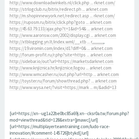
http://www.downloadwinkels.nl/click.php ... rknet.com/
http://strlogclub.ru/bitrix/redirect.ph ... arknet.com
http://m.shopinnewyork.net/redirect.asp ... rknet.com/
https://ruposm.ru/bitrix/click.php?goto ... arknet.com
http://45.63.79.133/ajax.php?t=1&id=54& ... arknet.com
http://www.aaronsw.com/2002/display.cgi ... arknet.com
http://xtblogging.yn.lt/index.wml/__xtb ... r,,,,,,,,,
,
https://19.viromin.com/index/d1?diff=0& ... arknet.com
http://forum-profit.ru/r.php?site=https ... arknet.com
http://sidebar.io/out?url=https://marketsdarknet.com
http://www.knjiznica.hr/knjiznice/logou ... arknet.com
http://www.wmcasher.ru/out.php?url=http ... arknet.com
http://toyster.ru/forum/showthread.php? ... arknet.com
http://www.wysa.net/?visit=https://mark ... m/&adid=13
[url=https://xn--ug1a22be0bc85a69j.xn--cksr0a.tw/forum.php?
mod=viewthread&tid=128&extra=]jmawc[/url]
[url=https://multiplayerteamtraining.com/ludo-race-
innovation/#comment-145726]btykd[/url]