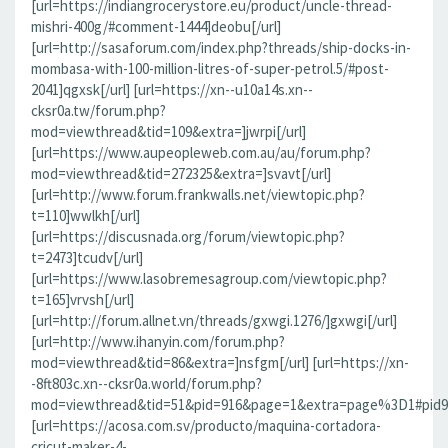
[url=https://indiangrocerystore.eu/product/uncle-thread-
mishri-400g/#comment-1444]deobu[/url]
[url=http://sasaforum.com/index.php?threads/ship-docks-in-
mombasa-with-100-million-litres-of-super-petrol.5/#post-
2041]qgxsk[/url] [url=https://xn--u10a14s.xn--
cksr0a.tw/forum.php?
mod=viewthread&tid=109&extra=]jwrpi[/url]
[url=https://www.aupeopleweb.com.au/au/forum.php?
mod=viewthread&tid=272325&extra=]svavt[/url]
[url=http://www.forum.frankwalls.net/viewtopic.php?
t=110]wwlkh[/url]
[url=https://discusnada.org/forum/viewtopic.php?
t=2473]tcudv[/url]
[url=https://www.lasobremesagroup.com/viewtopic.php?
t=165]vrvsh[/url]
[url=http://forum.allnet.vn/threads/gxwgi.1276/]gxwgi[/url]
[url=http://www.ihanyin.com/forum.php?
mod=viewthread&tid=86&extra=]nsfgm[/url] [url=https://xn-
-8ft803c.xn--cksr0a.world/forum.php?
mod=viewthread&tid=51&pid=916&page=1&extra=page%3D1#pid91
[url=https://acosa.com.sv/producto/maquina-cortadora-
cricut-maker-4-