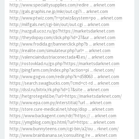
http://www.specialtysupplies.com/redire ... arknet.com
http://gals.graphis.ne.jp/mkr/out.cgi?i ... arknet.com
http://www.ptwiz.com/?r=ptwiz&system=po ... arknet.com
http://milfgals.net/cgi-bin/out/out.cgi ... arknet.com
http://nazgull.ucoz.ru/go?https://marketsdarknet.com
http://theydopay.com/click.php?id=27&ur ... arknet.com
http://www.frodida.gr/bannerclick.php?b ... arknet.com
http://irealite.com/simulateur.php?url= ... arknet.com
http://valenciaindustriaconectada40.es/ ... arknet.com
http://rostovklad.ru/go.php?https://marketsdarknet.com
http://pingfarm.com/index.php?action=pi ... rknet.com/
http://www.gogvo.com/redir.php?k=d58063 ... arknet.com
https://search.swagbucks.com/?cmd=ct-rd ... arknet.com
http://dssl.ru/bitrix/rk.php?id=17&site ... arknet.com
http://hetgrotegeld.be/?url=https://marketsdarknet.com/
http://www.epa.com.py/interstitial/?url ... arknet.com
http://store.cure-medical.net/shop/disp ... arknet.com
https://www.backagent.com/rdr/?https:// ... arknet.com
https://ymgblog.com/go.html/?url=https: ... arknet.com
http://www.bunnyteens.com/cgi-bin/a2/ou ... rknet.com/
http://www.brainbanana.se/consulting/re ... arknet.com