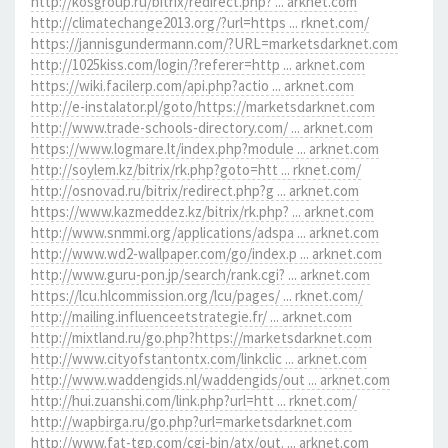
http://kosgroup.ru/bitrix/redirect.php? ... arknet.com
http://climatechange2013.org/?url=https ... rknet.com/
https://jannisgundermann.com/?URL=marketsdarknet.com
http://1025kiss.com/login/?referer=http ... arknet.com
https://wiki.facilerp.com/api.php?actio ... arknet.com
http://e-instalator.pl/goto/https://marketsdarknet.com
http://www.trade-schools-directory.com/ ... arknet.com
https://www.logmare.lt/index.php?module ... arknet.com
http://soylem.kz/bitrix/rk.php?goto=htt ... rknet.com/
http://osnovad.ru/bitrix/redirect.php?g ... arknet.com
https://www.kazmeddez.kz/bitrix/rk.php? ... arknet.com
http://www.snmmi.org/applications/adspa ... arknet.com
http://www.wd2-wallpaper.com/go/index.p ... arknet.com
http://www.guru-pon.jp/search/rank.cgi? ... arknet.com
https://lcu.hlcommission.org/lcu/pages/ ... rknet.com/
http://mailing.influenceetstrategie.fr/ ... arknet.com
http://mixtland.ru/go.php?https://marketsdarknet.com
http://www.cityofstantontx.com/linkclic ... arknet.com
http://www.waddengids.nl/waddengids/out ... arknet.com
http://hui.zuanshi.com/link.php?url=htt ... rknet.com/
http://wapbirga.ru/go.php?url=marketsdarknet.com
http://www.fat-tgp.com/cgi-bin/atx/out. ... arknet.com