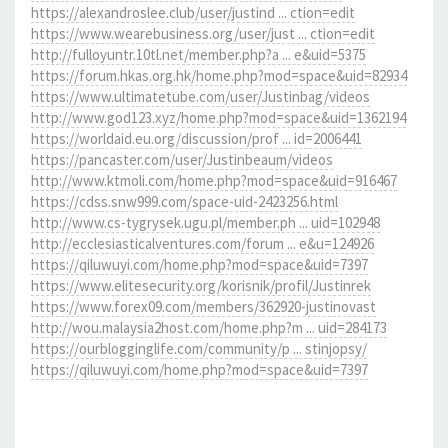
https://alexandroslee.club/user/justind ... ction=edit
https://www.wearebusiness.org/user/just ... ction=edit
http://fulloyuntr.10tl.net/member.php?a ... e&uid=5375
https://forum.hkas.org.hk/home.php?mod=space&uid=82934
https://www.ultimatetube.com/user/Justinbag/videos
http://www.god123.xyz/home.php?mod=space&uid=1362194
https://worldaid.eu.org/discussion/prof ... id=2006441
https://pancaster.com/user/Justinbeaum/videos
http://www.ktmoli.com/home.php?mod=space&uid=916467
https://cdss.snw999.com/space-uid-2423256.html
http://www.cs-tygrysek.ugu.pl/member.ph ... uid=102948
http://ecclesiasticalventures.com/forum ... e&u=124926
https://qiluwuyi.com/home.php?mod=space&uid=7397
https://www.elitesecurity.org/korisnik/profil/Justinrek
https://www.forex09.com/members/362920-justinovast
http://wou.malaysia2host.com/home.php?m ... uid=284173
https://ourblogginglife.com/community/p ... stinjopsy/
https://qiluwuyi.com/home.php?mod=space&uid=7397