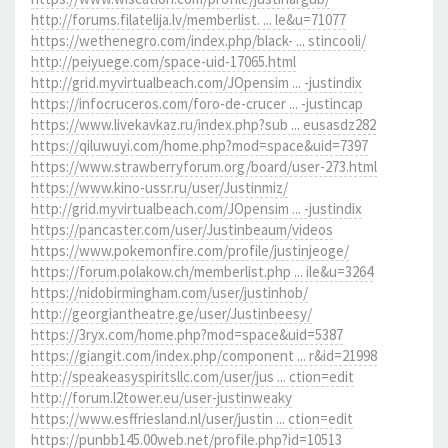
http://forums.filatelija.lv/memberlist. ... le&u=71077
https://wethenegro.com/index.php/black- ... stincooli/
http://peiyuege.com/space-uid-17065.html
http://grid.myvirtualbeach.com/JOpensim ... -justindix
https://infocruceros.com/foro-de-crucer ... -justincap
https://www.livekavkaz.ru/index.php?sub ... eusasdz282
https://qiluwuyi.com/home.php?mod=space&uid=7397
https://www.strawberryforum.org/board/user-273.html
https://www.kino-ussr.ru/user/Justinmiz/
http://grid.myvirtualbeach.com/JOpensim ... -justindix
https://pancaster.com/user/Justinbeaum/videos
https://www.pokemonfire.com/profile/justinjeoge/
https://forum.polakow.ch/memberlist.php ... ile&u=3264
https://nidobirmingham.com/user/justinhob/
http://georgiantheatre.ge/user/Justinbeesy/
https://3ryx.com/home.php?mod=space&uid=5387
https://giangit.com/index.php/component ... r&id=21998
http://speakeasyspiritsllc.com/user/jus ... ction=edit
http://forum.l2tower.eu/user-justinweaky
https://www.esffriesland.nl/user/justin ... ction=edit
https://punbb145.00web.net/profile.php?id=10513