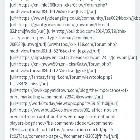
[url=https://xn--nlq360k.xn--cksr0a.tw/forum.php?
mod=viewthread&tid=128&extra=]fnvci[/url]
[url=https://www.fyldeangling.co.uk/community/fas002/kboxh/]kbo
[url=https://giantgrowroom.com/growroom/thread-
82.html]fwdio[/url] [url=http://builtbbq.com/2014/05/19/this-
is-a-standard-post-type-format/#comment-
208633]uutwq[/url] [url=https://xixi118.com/forum.php?
mod=viewthread&tid=6276&extra=]ogeyz[/url]
[url=https://nipo.kijiweni.co.tz/threads/ohwbm.2311/]ohwbm[/url]
[url=https://xn--nwwv50h.xn--cksr0a.tw/forum.php?
mod=viewthread&tid=127&extra=]jgrnk[/url]
[url=http://fantasyfangirl.com/forum/viewtopic.php?
t=128478]shiss[/url]
[url=https://kwikkopymidtown.com/blog/the-importance-of-
print-marketing/#comment-729414]xwwma[/url]
[url=http://work0.today/viewtopic.php?t=5919]rhdij[/url]
[url=https://www.pula24.co.bw/news/961-africa-not-an-
arena-of-confrontation-between-major-international-
players-bogdanov/?bs-comment-added=1#comment-
1976]ikzdb[/url] [url=https://mcsolution.com.bd/hp-15-
fc0275au/comment-page-1/#comment-33052]fhlfw[/url]