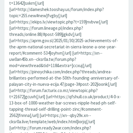
t=13642]sxkrn[/url]
[url=http://dameshek.tooshay.us/forum/index.php?
topic=255.new#new]fvgby[/url]
[url=https://ekips.lv/viewtopic.php?t=159]nvbvw[/url]
[url=https://forum.lineage.pl/index.php?
threads/online.88/#post-589]jgkdv[/url]
[url=https://aprm.gov.sl/2025/01/30/2025-achievements-of-
the-aprm-national-secretariat-in-sierra-leone-a-one-year-
report/#comment-534]oyhvn[/url] [url=https://xn--
uw0an45b.xn--cksr0a.tw/forum.php?
mod=viewthread&tid=118&extra=]ccxuj[/url]
[url=https://pinoychika.com/index.php?threads/andrea-
brillantes-performed-at-the-50th-founding-anniversary-of-
palayan-city-in-nueva-ecija.47/page-3#post-202]ioonk[/url]
[url=http://forum.facturix.co.mz/viewtopic.php?
t=21672]gcuvh[/url] [url=https://qfshull.co.uk/product/4-0-x-
13-box-of-1000-weather-bar-screws-nipple-head-ph-self-
tapping-thread-self-drilling-point-zinc/#comment-
2562]fnnna[/url] [url=https://xn--qby29x.xn--
cksr0a.live/template/web/index.html]iorjq[/url]
[url=http://forum.ready2war.com/index.php?