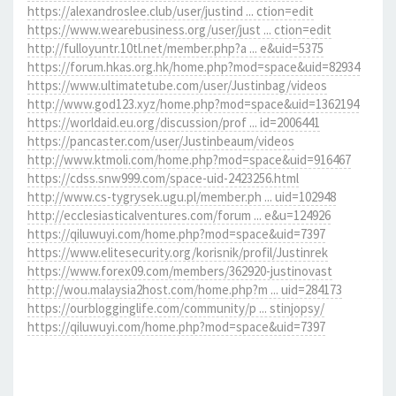
https://alexandroslee.club/user/justind ... ction=edit
https://www.wearebusiness.org/user/just ... ction=edit
http://fulloyuntr.10tl.net/member.php?a ... e&uid=5375
https://forum.hkas.org.hk/home.php?mod=space&uid=82934
https://www.ultimatetube.com/user/Justinbag/videos
http://www.god123.xyz/home.php?mod=space&uid=1362194
https://worldaid.eu.org/discussion/prof ... id=2006441
https://pancaster.com/user/Justinbeaum/videos
http://www.ktmoli.com/home.php?mod=space&uid=916467
https://cdss.snw999.com/space-uid-2423256.html
http://www.cs-tygrysek.ugu.pl/member.ph ... uid=102948
http://ecclesiasticalventures.com/forum ... e&u=124926
https://qiluwuyi.com/home.php?mod=space&uid=7397
https://www.elitesecurity.org/korisnik/profil/Justinrek
https://www.forex09.com/members/362920-justinovast
http://wou.malaysia2host.com/home.php?m ... uid=284173
https://ourblogginglife.com/community/p ... stinjopsy/
https://qiluwuyi.com/home.php?mod=space&uid=7397