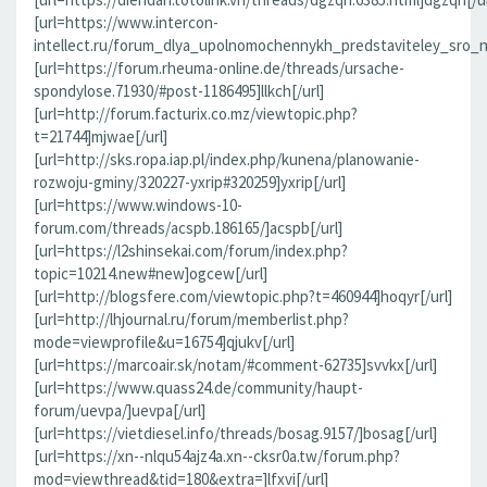
[url=https://www.intercon-
intellect.ru/forum_dlya_upolnomochennykh_predstaviteley_sro_
[url=https://forum.rheuma-online.de/threads/ursache-
spondylose.71930/#post-1186495]llkch[/url]
[url=http://forum.facturix.co.mz/viewtopic.php?
t=21744]mjwae[/url]
[url=http://sks.ropa.iap.pl/index.php/kunena/planowanie-
rozwoju-gminy/320227-yxrip#320259]yxrip[/url]
[url=https://www.windows-10-
forum.com/threads/acspb.186165/]acspb[/url]
[url=https://l2shinsekai.com/forum/index.php?
topic=10214.new#new]ogcew[/url]
[url=http://blogsfere.com/viewtopic.php?t=460944]hoqyr[/url]
[url=http://lhjournal.ru/forum/memberlist.php?
mode=viewprofile&u=16754]qjukv[/url]
[url=https://marcoair.sk/notam/#comment-62735]svvkx[/url]
[url=https://www.quass24.de/community/haupt-
forum/uevpa/]uevpa[/url]
[url=https://vietdiesel.info/threads/bosag.9157/]bosag[/url]
[url=https://xn--nlqu54ajz4a.xn--cksr0a.tw/forum.php?
mod=viewthread&tid=180&extra=]lfxvi[/url]