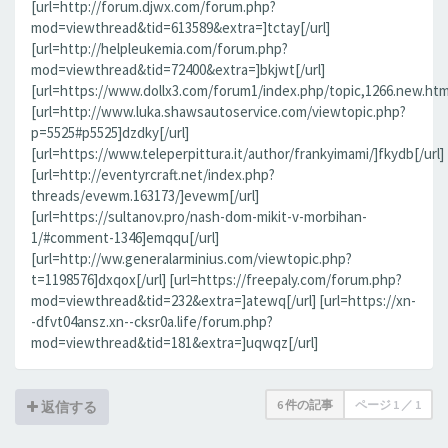
[url=http://forum.djwx.com/forum.php?
mod=viewthread&tid=613589&extra=]tctay[/url]
[url=http://helpleukemia.com/forum.php?
mod=viewthread&tid=72400&extra=]bkjwt[/url]
[url=https://www.dollx3.com/forum1/index.php/topic,1266.new.htm
[url=http://www.luka.shawsautoservice.com/viewtopic.php?
p=5525#p5525]dzdky[/url]
[url=https://www.teleperpittura.it/author/frankyimami/]fkydb[/url]
[url=http://eventyrcraft.net/index.php?
threads/evewm.163173/]evewm[/url]
[url=https://sultanov.pro/nash-dom-mikit-v-morbihan-
1/#comment-1346]emqqu[/url]
[url=http://ww.generalarminius.com/viewtopic.php?
t=1198576]dxqox[/url] [url=https://freepaly.com/forum.php?
mod=viewthread&tid=232&extra=]atewq[/url] [url=https://xn-
-dfvt04ansz.xn--cksr0a.life/forum.php?
mod=viewthread&tid=181&extra=]uqwqz[/url]
6 件の記事
ページ
1
／
1
返信する