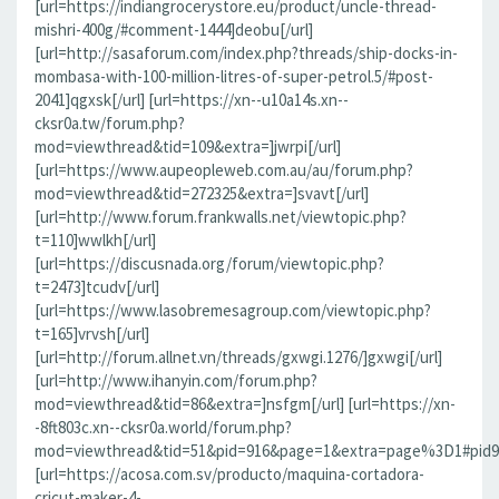
[url=https://indiangrocerystore.eu/product/uncle-thread-
mishri-400g/#comment-1444]deobu[/url]
[url=http://sasaforum.com/index.php?threads/ship-docks-in-
mombasa-with-100-million-litres-of-super-petrol.5/#post-
2041]qgxsk[/url] [url=https://xn--u10a14s.xn--
cksr0a.tw/forum.php?
mod=viewthread&tid=109&extra=]jwrpi[/url]
[url=https://www.aupeopleweb.com.au/au/forum.php?
mod=viewthread&tid=272325&extra=]svavt[/url]
[url=http://www.forum.frankwalls.net/viewtopic.php?
t=110]wwlkh[/url]
[url=https://discusnada.org/forum/viewtopic.php?
t=2473]tcudv[/url]
[url=https://www.lasobremesagroup.com/viewtopic.php?
t=165]vrvsh[/url]
[url=http://forum.allnet.vn/threads/gxwgi.1276/]gxwgi[/url]
[url=http://www.ihanyin.com/forum.php?
mod=viewthread&tid=86&extra=]nsfgm[/url] [url=https://xn-
-8ft803c.xn--cksr0a.world/forum.php?
mod=viewthread&tid=51&pid=916&page=1&extra=page%3D1#pid91
[url=https://acosa.com.sv/producto/maquina-cortadora-
cricut-maker-4-