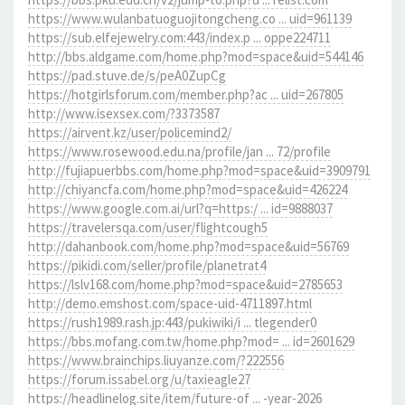
https://www.wulanbatuoguojitongcheng.co ... uid=961139
https://sub.elfejewelry.com:443/index.p ... oppe224711
http://bbs.aldgame.com/home.php?mod=space&uid=544146
https://pad.stuve.de/s/peA0ZupCg
https://hotgirlsforum.com/member.php?ac ... uid=267805
http://www.isexsex.com/?3373587
https://airvent.kz/user/policemind2/
https://www.rosewood.edu.na/profile/jan ... 72/profile
http://fujiapuerbbs.com/home.php?mod=space&uid=3909791
http://chiyancfa.com/home.php?mod=space&uid=426224
https://www.google.com.ai/url?q=https:/ ... id=9888037
https://travelersqa.com/user/flightcough5
http://dahanbook.com/home.php?mod=space&uid=56769
https://pikidi.com/seller/profile/planetrat4
https://lslv168.com/home.php?mod=space&uid=2785653
http://demo.emshost.com/space-uid-4711897.html
https://rush1989.rash.jp:443/pukiwiki/i ... tlegender0
https://bbs.mofang.com.tw/home.php?mod= ... id=2601629
https://www.brainchips.liuyanze.com/?222556
https://forum.issabel.org/u/taxieagle27
https://headlinelog.site/item/future-of ... -year-2026