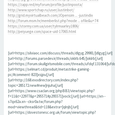
https://zapp.red/myforum/profile/justinpoota/
http://www.sportchap.ru/user/Justinbot/
http://grid.myvirtualbeach.com/JOpensim ... -justindix
http://forum.msm.hr/memberlist.php?mode ... ofile&u=74
https://stormy.com.ua/user/tylrmaarley1806/
http://peiyuege.com/space-uid-17065.html
[url=https://silviaoc.com/discuss/threads/dlgyg.29981/]dlgyg[/url]
[url=http://forums.parsedev.ir/threads/oklrb.645/]oklrb[/url]
[url=https://forum.skullgirlsmobile.com/threads/ufdqf.131064/]ufdq
[url=https://selmart.cd/produit/metastrike-gaming-
pc/#comment-823]xsjpu[/url]
[url=http://168.exodirectory.com/index.php?
topic=285172.new#new]njuha[/url]
[url=https://www.csaclan.org/phpBB3/viewtopic.php?
f=11&t=22977&p=295571#p295571]voclc[/url] [url=https://xn--
s7qx62a.xn--cksr0a.tw/forum.php?
mod=viewthread&tid=118&extra=]qlnjb[/url]
[url=https://dovestonesc.org.uk/forum/viewtopic.php?