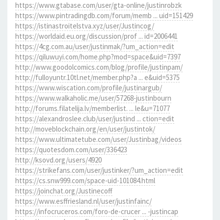
https://www.gtabase.com/user/gta-online/justinrobzk
https://www.pintradingdb.com/forum/memb ... uid=151429
https://istinastroitelstva.xyz/user/Justincog/
https://worldaid.eu.org/discussion/prof ... id=2006441
https://4cg.com.au/user/justinmak/?um_action=edit
https://qiluwuyi.com/home.php?mod=space&uid=7397
http://www.goodolcomics.com/blog/profile/justinpam/
http://fulloyuntr.10tl.net/member.php?a ... e&uid=5375
https://www.wiscation.com/profile/justinargub/
https://www.walkaholic.me/user/57268-justinbourn
http://forums.filatelija.lv/memberlist. ... le&u=71077
https://alexandroslee.club/user/justind ... ction=edit
http://moveblockchain.org/en/user/justintok/
https://www.ultimatetube.com/user/Justinbag/videos
https://quotesdom.com/user/336423
http://ksovd.org/users/4920
https://strikefans.com/user/justinker/?um_action=edit
https://cs.snw999.com/space-uid-101084.html
https://joinchat.org/Justinecoff
https://www.esffriesland.nl/user/justinfainc/
https://infocruceros.com/foro-de-crucer ... -justincap