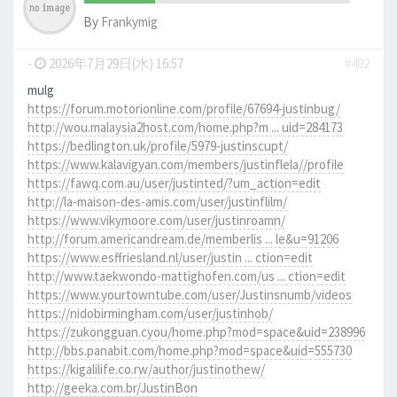
By
Frankymig
-
2026年7月29日(水) 16:57
#402
mulg
https://forum.motorionline.com/profile/67694-justinbug/
http://wou.malaysia2host.com/home.php?m ... uid=284173
https://bedlington.uk/profile/5979-justinscupt/
https://www.kalavigyan.com/members/justinflela//profile
https://fawq.com.au/user/justinted/?um_action=edit
http://la-maison-des-amis.com/user/justinflilm/
https://www.vikymoore.com/user/justinroamn/
http://forum.americandream.de/memberlis ... le&u=91206
https://www.esffriesland.nl/user/justin ... ction=edit
http://www.taekwondo-mattighofen.com/us ... ction=edit
https://www.yourtowntube.com/user/Justinsnumb/videos
https://nidobirmingham.com/user/justinhob/
https://zukongguan.cyou/home.php?mod=space&uid=238996
http://bbs.panabit.com/home.php?mod=space&uid=555730
https://kigalilife.co.rw/author/justinothew/
http://geeka.com.br/JustinBon