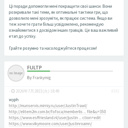
Ці поради допомогли мені покращити свої шанси. Вони
розкривали такі теми, як оптимальні тактики гри, що
дозволило мені зрозуміти, як працює система. Якщо ви
теж хочете грати більш усвідомлено, рекомендую
ознайомитися з досвідом інших гравців. Це ваш важливий
етап до успіху.
Грайте розумно та насолоджуйтеся процесом!
FULTP
By
Frankymig
-
2026年7月28日(火) 18:49
#392
wyph
http://munservis.mirniy.ru/user/JustinTrawl/
http://elitem2m.com.br/fofoca/memberlis ... file&u=350
https://www.esffriesland.nl/user/justin ... ction=edit
https://www.vikymoore.com/user/justinroamn/