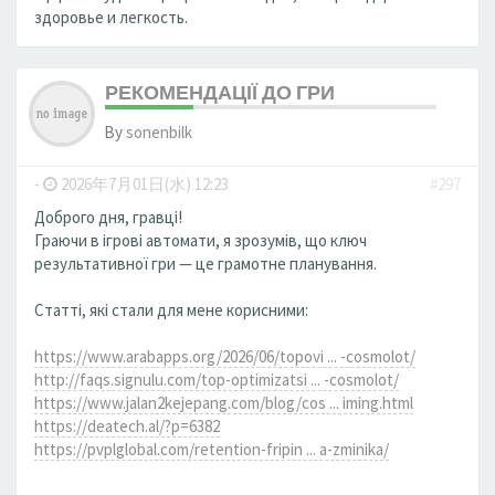
здоровье и легкость.
РЕКОМЕНДАЦІЇ ДО ГРИ
By
sonenbilk
-
2026年7月01日(水) 12:23
#297
Доброго дня, гравці!
Граючи в ігрові автомати, я зрозумів, що ключ
результативної гри — це грамотне планування.
Статті, які стали для мене корисними:
https://www.arabapps.org/2026/06/topovi ... -cosmolot/
http://faqs.signulu.com/top-optimizatsi ... -cosmolot/
https://www.jalan2kejepang.com/blog/cos ... iming.html
https://deatech.al/?p=6382
https://pvplglobal.com/retention-fripin ... a-zminika/