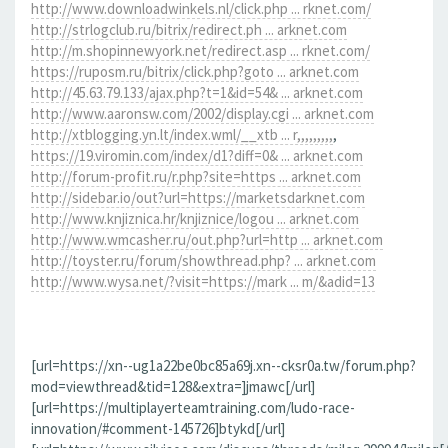
http://www.downloadwinkels.nl/click.php ... rknet.com/
http://strlogclub.ru/bitrix/redirect.ph ... arknet.com
http://m.shopinnewyork.net/redirect.asp ... rknet.com/
https://ruposm.ru/bitrix/click.php?goto ... arknet.com
http://45.63.79.133/ajax.php?t=1&id=54& ... arknet.com
http://www.aaronsw.com/2002/display.cgi ... arknet.com
http://xtblogging.yn.lt/index.wml/__xtb ... r,,,,,,,,,
,
https://19.viromin.com/index/d1?diff=0& ... arknet.com
http://forum-profit.ru/r.php?site=https ... arknet.com
http://sidebar.io/out?url=https://marketsdarknet.com
http://www.knjiznica.hr/knjiznice/logou ... arknet.com
http://www.wmcasher.ru/out.php?url=http ... arknet.com
http://toyster.ru/forum/showthread.php? ... arknet.com
http://www.wysa.net/?visit=https://mark ... m/&adid=13
[url=https://xn--ug1a22be0bc85a69j.xn--cksr0a.tw/forum.php?
mod=viewthread&tid=128&extra=]jmawc[/url]
[url=https://multiplayerteamtraining.com/ludo-race-
innovation/#comment-145726]btykd[/url]