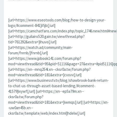
[url=https://www.eseotools.com/blog/how-to-design-your-
logo/#comment-841]ifijb[/url]
[url=https://camchatfans.com/index.php/topic,1746.new.html#new
[url=http://guilairo520.gain.tw/viewthread.php?
tid=761292&extra=]ihuvo[/url]
[url=https://watch.ad/community/main-
forum/fnrnb/]fnrnb[/url]
[url=https://www.jpbook141.com/forum.php?
mod=viewthread&tid=95&pid=51116&page=27&extra=#pid51116]qqf
[url=https://xn--mnq254i.xn--cksr0a.tw/forum.php?
mod=viewthread&tid=181&extra=]cvovv[/url]
[url=https://www.businesstv.tv/blog/shawbrook-bank-return-
to-chat-us-through-asset-based-lending/#comment-
41579]ixywf[/url] [url=https://xn--ep5a79m.xn--
cksr0a.tw/forum.php?
mod=viewthread&tid=181&extra=]iwmqs[/url] [url=https://xn-
-uw0an45b.xn--
cksr0a.tw/template/web/index.html]hdelw[/url]