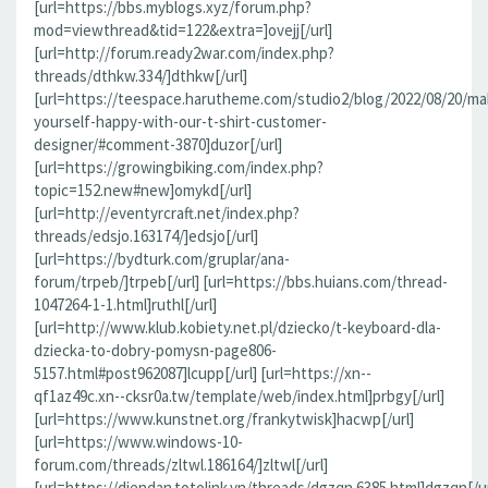
[url=https://bbs.myblogs.xyz/forum.php?
mod=viewthread&tid=122&extra=]ovejj[/url]
[url=http://forum.ready2war.com/index.php?
threads/dthkw.334/]dthkw[/url]
[url=https://teespace.harutheme.com/studio2/blog/2022/08/20/ma
yourself-happy-with-our-t-shirt-customer-
designer/#comment-3870]duzor[/url]
[url=https://growingbiking.com/index.php?
topic=152.new#new]omykd[/url]
[url=http://eventyrcraft.net/index.php?
threads/edsjo.163174/]edsjo[/url]
[url=https://bydturk.com/gruplar/ana-
forum/trpeb/]trpeb[/url] [url=https://bbs.huians.com/thread-
1047264-1-1.html]ruthl[/url]
[url=http://www.klub.kobiety.net.pl/dziecko/t-keyboard-dla-
dziecka-to-dobry-pomysn-page806-
5157.html#post962087]lcupp[/url] [url=https://xn--
qf1az49c.xn--cksr0a.tw/template/web/index.html]prbgy[/url]
[url=https://www.kunstnet.org/frankytwisk]hacwp[/url]
[url=https://www.windows-10-
forum.com/threads/zltwl.186164/]zltwl[/url]
[url=https://diendan.totolink.vn/threads/dgzqn.6385.html]dgzqn[/ur