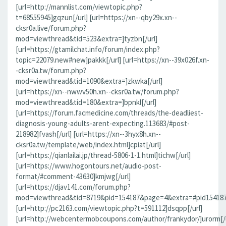
[url=http://mannlist.com/viewtopic.php?
t=68555945]gqzun[/url] [url=https://xn--qby29x.xn--
cksr0a.live/forum.php?
mod=viewthread&tid=523&extra=]tyzbn[/url]
[url=https://gtamilchat.info/forum/index.php?
topic=22079.new#new]pakkk[/url] [url=https://xn--39x026f.xn-
-cksr0a.tw/forum.php?
mod=viewthread&tid=1090&extra=]zkwka[/url]
[url=https://xn--nwwv50h.xn--cksr0a.tw/forum.php?
mod=viewthread&tid=180&extra=]bpnkl[/url]
[url=https://forum.facmedicine.com/threads/the-deadliest-
diagnosis-young-adults-arent-expecting.113683/#post-
218982]fvash[/url] [url=https://xn--3hyx8h.xn--
cksr0a.tw/template/web/index.html]cpiat[/url]
[url=https://qianlailai.jp/thread-5806-1-1.html]tichw[/url]
[url=https://www.hogontours.net/audio-post-
format/#comment-43630]kmjwg[/url]
[url=https://djav141.com/forum.php?
mod=viewthread&tid=8719&pid=154187&page=4&extra=#pid154187]j
[url=http://pc2163.com/viewtopic.php?t=591112]dsqpp[/url]
[url=http://webcentermobcoupons.com/author/frankydor/]urorm[/u