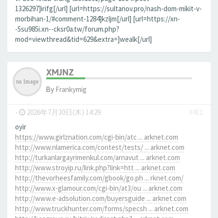
1326297]irifg[/url] [url=https://sultanov.pro/nash-dom-mikit-v-
morbihan-1/#comment-1284]kzljm[/url] [url=https://xn-
-5su985i.xn--cksr0a.tw/forum.php?
mod=viewthread&tid=629&extra=]wealk[/url]
XMJNZ
By
Frankymig
-
2026年7月30日(木) 14:29
#411
oyir
https://www.girlznation.com/cgi-bin/atc ... arknet.com
http://www.nlamerica.com/contest/tests/ ... arknet.com
http://turkanlargayrimenkul.com/arnavut ... arknet.com
http://www.stroyip.ru/link.php?link=htt ... arknet.com
http://thevorheesfamily.com/gbook/go.ph ... rknet.com/
http://www.x-glamour.com/cgi-bin/at3/ou ... arknet.com
http://www.e-adsolution.com/buyersguide ... arknet.com
http://www.truckhunter.com/forms/specsh ... arknet.com