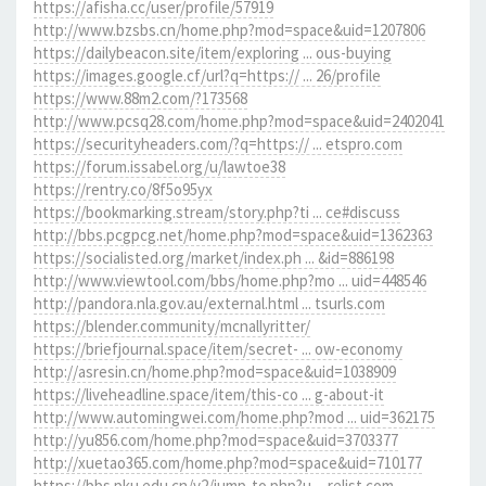
https://afisha.cc/user/profile/57919
http://www.bzsbs.cn/home.php?mod=space&uid=1207806
https://dailybeacon.site/item/exploring ... ous-buying
https://images.google.cf/url?q=https:// ... 26/profile
https://www.88m2.com/?173568
http://www.pcsq28.com/home.php?mod=space&uid=2402041
https://securityheaders.com/?q=https:// ... etspro.com
https://forum.issabel.org/u/lawtoe38
https://rentry.co/8f5o95yx
https://bookmarking.stream/story.php?ti ... ce#discuss
http://bbs.pcgpcg.net/home.php?mod=space&uid=1362363
https://socialisted.org/market/index.ph ... &id=886198
http://www.viewtool.com/bbs/home.php?mo ... uid=448546
http://pandora.nla.gov.au/external.html ... tsurls.com
https://blender.community/mcnallyritter/
https://briefjournal.space/item/secret- ... ow-economy
http://asresin.cn/home.php?mod=space&uid=1038909
https://liveheadline.space/item/this-co ... g-about-it
http://www.automingwei.com/home.php?mod ... uid=362175
http://yu856.com/home.php?mod=space&uid=3703377
http://xuetao365.com/home.php?mod=space&uid=710177
https://bbs.pku.edu.cn/v2/jump-to.php?u ... relist.com