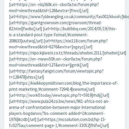
[url=https://xn--nlq360k.xn--cksr0a.tw/forum.php?
mod=viewthread&tid=128&extra=]fnvci[/url]
[url=https://www.fyldeangling.co.uk/community/fas002/kboxh/]kbo
[url=https://giantgrowroom.com/growroom/thread-
82.html]fwdio[/url] [url=http://builtbbq.com/2014/05/19/this-
is-a-standard-post-type-format/#comment-
208633]uutwq[/url] [url=https://xixi118.com/forum.php?
mod=viewthread&tid=6276&extra=]ogeyz[/url]
[url=https://nipo.kijiweni.co.tz/threads/ohwbm.2311/]ohwbm[/url]
[url=https://xn--nwwv50h.xn--cksr0a.tw/forum.php?
mod=viewthread&tid=127&extra=]jgrnk[/url]
[url=http://fantasyfangirl.com/forum/viewtopic.php?
t=128478]shiss[/url]
[url=https://kwikkopymidtown.com/blog/the-importance-of-
print-marketing/#comment-729414]xwwma[/url]
[url=http://work0.today/viewtopic.php?t=5919]rhdij[/url]
[url=https://www.pula24.co.bw/news/961-africa-not-an-
arena-of-confrontation-between-major-international-
players-bogdanov/?bs-comment-added=1#comment-
1976]ikzdb[/url] [url=https://mcsolution.com.bd/hp-15-
fc0275au/comment-page-1/#comment-33052]fhlfw[/url]