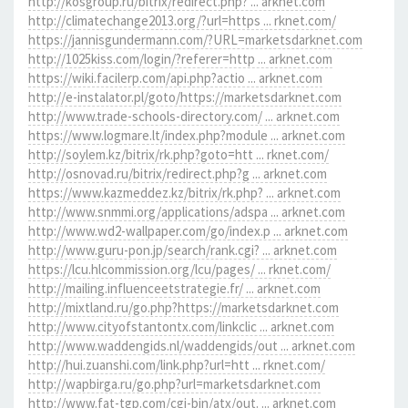
http://kosgroup.ru/bitrix/redirect.php? ... arknet.com
http://climatechange2013.org/?url=https ... rknet.com/
https://jannisgundermann.com/?URL=marketsdarknet.com
http://1025kiss.com/login/?referer=http ... arknet.com
https://wiki.facilerp.com/api.php?actio ... arknet.com
http://e-instalator.pl/goto/https://marketsdarknet.com
http://www.trade-schools-directory.com/ ... arknet.com
https://www.logmare.lt/index.php?module ... arknet.com
http://soylem.kz/bitrix/rk.php?goto=htt ... rknet.com/
http://osnovad.ru/bitrix/redirect.php?g ... arknet.com
https://www.kazmeddez.kz/bitrix/rk.php? ... arknet.com
http://www.snmmi.org/applications/adspa ... arknet.com
http://www.wd2-wallpaper.com/go/index.p ... arknet.com
http://www.guru-pon.jp/search/rank.cgi? ... arknet.com
https://lcu.hlcommission.org/lcu/pages/ ... rknet.com/
http://mailing.influenceetstrategie.fr/ ... arknet.com
http://mixtland.ru/go.php?https://marketsdarknet.com
http://www.cityofstantontx.com/linkclic ... arknet.com
http://www.waddengids.nl/waddengids/out ... arknet.com
http://hui.zuanshi.com/link.php?url=htt ... rknet.com/
http://wapbirga.ru/go.php?url=marketsdarknet.com
http://www.fat-tgp.com/cgi-bin/atx/out. ... arknet.com