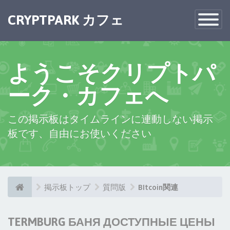
CRYPTPARK カフェ
Toggle
Navigatio
ようこそクリプトパ
ーク・カフェへ
この掲示板はタイムラインに連動しない掲示
板です、自由にお使いください
掲示板トップ
質問版
BItcoin関連
TERMBURG БАНЯ ДОСТУПНЫЕ ЦЕНЫ