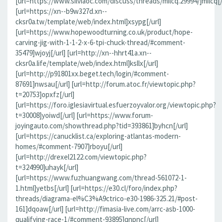
[url=https://www.silviaoc.com/discuss/threads/milcq.29994/]milcq[/
[url=https://xn--b9w327d.xn--
cksr0a.tw/template/web/index.html]xsypg[/url]
[url=https://www.hopewoodturning.co.uk/product/hope-
carving-jig-with-1-1-2-x-6-tpi-chuck-thread/#comment-
35479]wjoyj[/url] [url=http://xn--hhrt41a.xn--
cksr0a.life/template/web/index.html]ksllx[/url]
[url=http://p91801xx.beget.tech/login/#comment-
87691]nwsau[/url] [url=http://forum.atoc.fr/viewtopic.php?
t=20753]opxfz[/url]
[url=https://foro.iglesiavirtual.esfuerzoyvalor.org/viewtopic.php?
t=30008]yoiwd[/url] [url=https://www.forum-
joyingauto.com/showthread.php?tid=393861]byhcn[/url]
[url=https://canucklist.ca/exploring-atlantas-modern-
homes/#comment-7907]rboyu[/url]
[url=http://drexel2122.com/viewtopic.php?
t=324990]uhayk[/url]
[url=https://www.fuzhuangwang.com/thread-561072-1-
1.html]yetbs[/url] [url=https://e30.cl/foro/index.php?
threads/diagrama-el%C3%A9ctrico-e30-1986-325.21/#post-
161]dqoaw[/url] [url=http://fimasia-live.com/arrc-asb-1000-
qualifying-race-1/#comment-93895]qnpnc[/url]