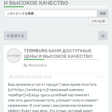
И ВЫСОКОЕ КАЧЕСТВО
検索
6 件の記事
返信する
TERMBURG БАНЯ ДОСТУПНЫЕ
ЦЕНЫ И ВЫСОКОЕ КАЧЕСТВО
By
Mizoraveica
-
2025年9月10日(水) 02:35
#279
Ваш организм устал от города? Самое время посетить
[url=https://termburg.ru/]термальный комплекс
термбург[/url] ведь здесь целебный пар помогает
очистить дыхательные пути, улучшает кожу и снимает
напряжение. В сочетании с массажем или пилингом
эффект будет еще ярче. Это отдых, который дарит