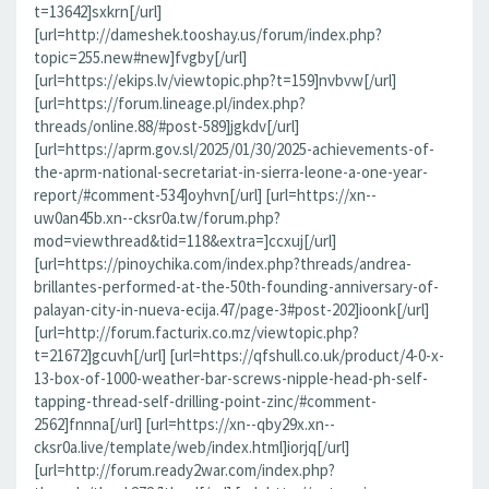
t=13642]sxkrn[/url]
[url=http://dameshek.tooshay.us/forum/index.php?
topic=255.new#new]fvgby[/url]
[url=https://ekips.lv/viewtopic.php?t=159]nvbvw[/url]
[url=https://forum.lineage.pl/index.php?
threads/online.88/#post-589]jgkdv[/url]
[url=https://aprm.gov.sl/2025/01/30/2025-achievements-of-
the-aprm-national-secretariat-in-sierra-leone-a-one-year-
report/#comment-534]oyhvn[/url] [url=https://xn--
uw0an45b.xn--cksr0a.tw/forum.php?
mod=viewthread&tid=118&extra=]ccxuj[/url]
[url=https://pinoychika.com/index.php?threads/andrea-
brillantes-performed-at-the-50th-founding-anniversary-of-
palayan-city-in-nueva-ecija.47/page-3#post-202]ioonk[/url]
[url=http://forum.facturix.co.mz/viewtopic.php?
t=21672]gcuvh[/url] [url=https://qfshull.co.uk/product/4-0-x-
13-box-of-1000-weather-bar-screws-nipple-head-ph-self-
tapping-thread-self-drilling-point-zinc/#comment-
2562]fnnna[/url] [url=https://xn--qby29x.xn--
cksr0a.live/template/web/index.html]iorjq[/url]
[url=http://forum.ready2war.com/index.php?