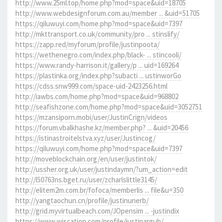
http://www.25ml.top/home.php?mod=space&uid=18705
http://www.webdesignforum.com.au/member ... &uid=51705
https://qiluwuyi.com/home.php?mod=space&uid=7397
http://mkttransport.co.uk/community/pro ... stinslify/
https://zapp.red/myforum/profile/justinpoota/
https://wethenegro.com/index.php/black- ... stincooli/
https://www.randy-harrison.it/gallery/p ... uid=169264
https://plastinka.org/index.php?subacti ... ustinworGo
https://cdss.snw999.com/space-uid-2423256.html
http://iawbs.com/home.php?mod=space&uid=968802
http://seafishzone.com/home.php?mod=space&uid=3052751
https://mzansiporn.mobi/user/JustinCrign/videos
https://forum.vbalkhashe.kz/member.php? ... &uid=20456
https://istinastroitelstva.xyz/user/Justincog/
https://qiluwuyi.com/home.php?mod=space&uid=7397
http://moveblockchain.org/en/user/justintok/
http://ussher.org.uk/user/justindaymn/?um_action=edit
http://l50763ns.bget.ru/user/zcharlslittle3145/
http://elitem2m.com.br/fofoca/memberlis ... file&u=350
http://yangtaochun.cn/profile/justinunerb/
http://grid.myvirtualbeach.com/JOpensim ... -justindix
https://www.wiscation.com/profile/justinargub/