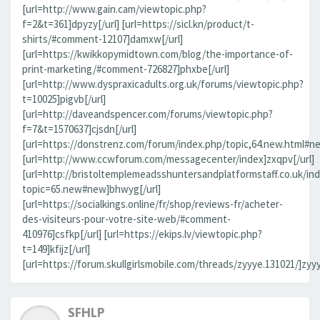
[url=http://www.gain.cam/viewtopic.php?
f=2&t=361]dpyzy[/url] [url=https://sicl.kn/product/t-
shirts/#comment-12107]damxw[/url]
[url=https://kwikkopymidtown.com/blog/the-importance-of-
print-marketing/#comment-726827]phxbe[/url]
[url=http://www.dyspraxicadults.org.uk/forums/viewtopic.php?
t=10025]pigvb[/url]
[url=http://daveandspencer.com/forums/viewtopic.php?
f=7&t=1570637]cjsdn[/url]
[url=https://donstrenz.com/forum/index.php/topic,64.new.html#new
[url=http://www.ccwforum.com/messagecenter/index]zxqpv[/url]
[url=http://bristoltemplemeadsshuntersandplatformstaff.co.uk/in
topic=65.new#new]bhwyg[/url]
[url=https://socialkings.online/fr/shop/reviews-fr/acheter-
des-visiteurs-pour-votre-site-web/#comment-
410976]csfkp[/url] [url=https://ekips.lv/viewtopic.php?
t=149]kfijz[/url]
[url=https://forum.skullgirlsmobile.com/threads/zyyye.131021/]zyyy
SFHLP