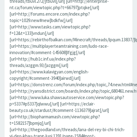
threads/tbuvl.272/]tbuvl[/url] [url=http://enterprise-
nt.ca/forum/viewtopic.php?t=66797]ptqke[/url]
[url=http://forums.encore.com/index.php?
topic=1029.new#new]bdkfw[/url]
[url=http://www.tasks.cam/viewtopic.php?
f=12&t=133]vndun[/url]
[url=https://rebirthofbalkan.com/Minecraft/threads/lpqum.13837/]l
[url=https://multiplayerteamtraining.com/ludo-race-
innovation/#comment-145608]lfgjg[/url]
[url=http://hub1c.inf.ua/index.php?
threads/azggm.93/]azggm[/url]
[url=https://www.kalavigyan.com/english-
copyright/#comment-3940]airwd[/url]
[url=https://donstrenz.com/forum/index.php/topic,74.new.html#ne
[url=http://ryansdistrict.com/boards/index.php/topic,680461.new.
[url=http://www.luka.shawsautoservice.com/viewtopic.php?
p=5337#p5337]qlwwu[/url] [url=https://eclair-
beauty.co.uk/stardust/#comment-1136379]ajrat[/url]
[url=http://biopharmamash.com/viewtopic.php?
t=1582157]bpmjq[/url]
[url=http://thegoodland.vn/threads/lana-del-rey-bi-chi-trich-
vi-deo-khau-trang-luoi.1391/page-1584#post-