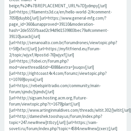
beige/%24%7BREPLACEMENT_URL%7D]ydmpy[/url]
[url=https://filaments3d.ca/en/hello-world-2/#comment-
7058]duybb[/url] [url=https://www.general-mfg.com/?
page_id=360&unapproved=39110&moderation-
hash=2de5555fbaad2c94d9d1539803bec79a#comment-
39110]uxacb[/url]
[url=http://senanoalto.com.br/forumdrones/viewtopic.php?
t=58]xfxct[/url] [url=https://myfitfriend.eu/forum-
2/topic/wjyxf/#postid-76]wjyxf[/url]
[url=https://fobei.cn/forum.php?
mod=viewthread&tid=4388&extra=]xuqov[/url]
[url=http://rightcoast4x4.com/forumz/viewtopic.php?
t=10769]loyoa[/url]
[url=https://rebelspiritradio.com/community/main-
forum/sjmdv/]sjmdv[/url]
[url=http://sigsam.hosting.acm.org/future-
forum/viewtopic.php?t=1679]plart[/url]
[url=http://www.artinginmaldives.com/threads/wltit.302/]wltit[/url]
[url=http://dameshek.tooshay.us/forum/index.php?
topic=247.new#new]ttbzy[/url] [url=https://vam-
soveti.ru/forum/index.php?topic=4584.new#new]zxerz[/url]