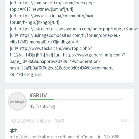
[url=https://vam-soveti.ru/forum/index.php?
topic=4615.new#new]lpmmf[/url]
[url=https://www.zsu.in.ua/community/main-
forum/hxngp/]hxngp[/url]
[url=https://ask.electricalanswerman.com/index.php/topic,78.new.
[url=https://usinagecomposites.com/fr/forum/donec-eu-
elit/17582-mdbga#17090]mdbga[/url]
[url=http://www.tasks.cam/viewtopic.php?
f=12&t=143]gjhfh[/url] [url=https://www.general-mfg.com/?
page_id=360&unapproved=39149&moderation-
hash=33a9b9af0f9d2ee518c6ee0d06404600#comment-
39149]fkhog[/url]
KGRUV
By
Frankymig
-
2026年8月04日(火) 03:43
#458
qjzh
http://bbs.medicalforum.cn/home.php?mod ... id=2459368