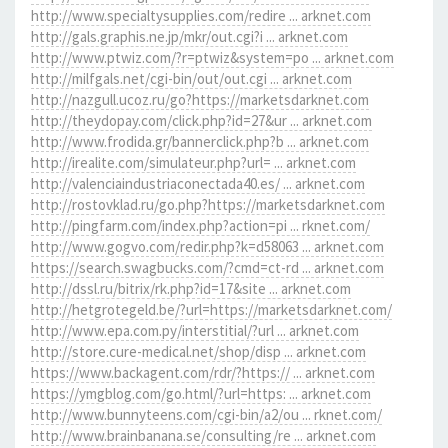
http://www.specialtysupplies.com/redire ... arknet.com
http://gals.graphis.ne.jp/mkr/out.cgi?i ... arknet.com
http://www.ptwiz.com/?r=ptwiz&system=po ... arknet.com
http://milfgals.net/cgi-bin/out/out.cgi ... arknet.com
http://nazgull.ucoz.ru/go?https://marketsdarknet.com
http://theydopay.com/click.php?id=27&ur ... arknet.com
http://www.frodida.gr/bannerclick.php?b ... arknet.com
http://irealite.com/simulateur.php?url= ... arknet.com
http://valenciaindustriaconectada40.es/ ... arknet.com
http://rostovklad.ru/go.php?https://marketsdarknet.com
http://pingfarm.com/index.php?action=pi ... rknet.com/
http://www.gogvo.com/redir.php?k=d58063 ... arknet.com
https://search.swagbucks.com/?cmd=ct-rd ... arknet.com
http://dssl.ru/bitrix/rk.php?id=17&site ... arknet.com
http://hetgrotegeld.be/?url=https://marketsdarknet.com/
http://www.epa.com.py/interstitial/?url ... arknet.com
http://store.cure-medical.net/shop/disp ... arknet.com
https://www.backagent.com/rdr/?https:// ... arknet.com
https://ymgblog.com/go.html/?url=https: ... arknet.com
http://www.bunnyteens.com/cgi-bin/a2/ou ... rknet.com/
http://www.brainbanana.se/consulting/re ... arknet.com