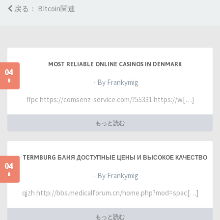
戻る： BItcoin関連
MOST RELIABLE ONLINE CASINOS IN DENMARK
04
8
- By Frankymig
ffpc https://comsenz-service.com/?55331 https://w[…]
もっと読む
TERMBURG БАНЯ ДОСТУПНЫЕ ЦЕНЫ И ВЫСОКОЕ КАЧЕСТВО
04
8
- By Frankymig
qjzh http://bbs.medicalforum.cn/home.php?mod=spac[…]
もっと読む