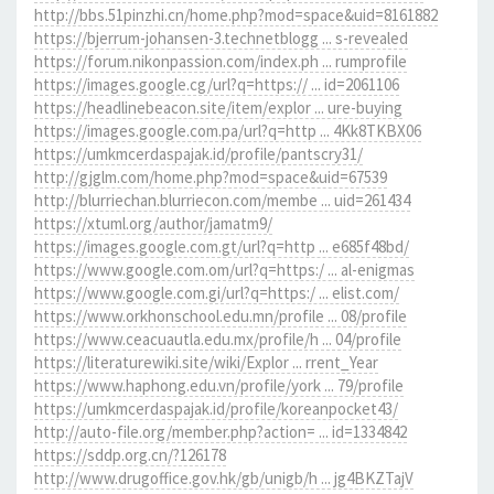
http://bbs.51pinzhi.cn/home.php?mod=space&uid=8161882
https://bjerrum-johansen-3.technetblogg ... s-revealed
https://forum.nikonpassion.com/index.ph ... rumprofile
https://images.google.cg/url?q=https:// ... id=2061106
https://headlinebeacon.site/item/explor ... ure-buying
https://images.google.com.pa/url?q=http ... 4Kk8TKBX06
https://umkmcerdaspajak.id/profile/pantscry31/
http://gjglm.com/home.php?mod=space&uid=67539
http://blurriechan.blurriecon.com/membe ... uid=261434
https://xtuml.org/author/jamatm9/
https://images.google.com.gt/url?q=http ... e685f48bd/
https://www.google.com.om/url?q=https:/ ... al-enigmas
https://www.google.com.gi/url?q=https:/ ... elist.com/
https://www.orkhonschool.edu.mn/profile ... 08/profile
https://www.ceacuautla.edu.mx/profile/h ... 04/profile
https://literaturewiki.site/wiki/Explor ... rrent_Year
https://www.haphong.edu.vn/profile/york ... 79/profile
https://umkmcerdaspajak.id/profile/koreanpocket43/
http://auto-file.org/member.php?action= ... id=1334842
https://sddp.org.cn/?126178
http://www.drugoffice.gov.hk/gb/unigb/h ... jg4BKZTajV