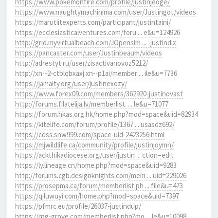
https://www.pokemonfire.com/profile/justinjeoge/
https://www.naughtymachinima.com/user/Justingot/videos
https://marutiitexperts.com/participant/justintaini/
https://ecclesiasticalventures.com/foru ... e&u=124926
http://grid.myvirtualbeach.com/JOpensim ... -justindix
https://pancaster.com/user/Justinbeaum/videos
http://adrestyt.ru/user/zisactivanovoz5212/
http://xn--2-ctblqbxaxj.xn--p1ai/member ... ile&u=7736
https://jamaity.org/user/justinexozy/
https://www.forex09.com/members/362920-justinovast
http://forums.filatelija.lv/memberlist. ... le&u=71077
https://forum.hkas.org.hk/home.php?mod=space&uid=82934
https://kitelife.com/forum/profile/1367 ... usasdz692/
https://cdss.snw999.com/space-uid-2423256.html
https://mjwildlife.ca/community/profile/justinjoymn/
https://ackthikadiocese.org/user/justin ... ction=edit
https://ly.lineage.cn/home.php?mod=space&uid=9283
http://forums.cgb.designknights.com/mem ... uid=229026
https://prosepma.ca/forum/memberlist.ph ... file&u=473
https://qiluwuyi.com/home.php?mod=space&uid=7397
https://pfmrc.eu/profile/26037-justindup/
https://rpg-grove.com/memberlist.php?mo ... le&u=10098