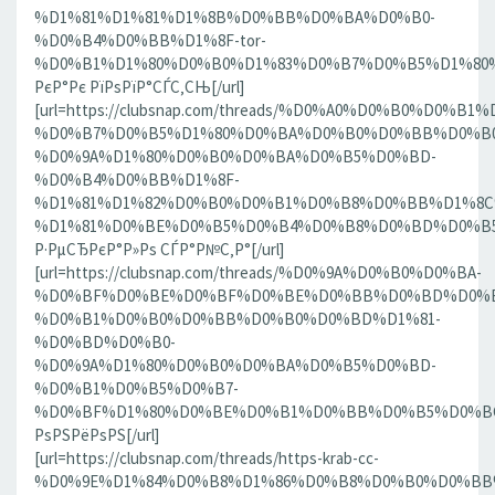
%D1%81%D1%81%D1%8B%D0%BB%D0%BA%D0%B0-
%D0%B4%D0%BB%D1%8F-tor-
%D0%B1%D1%80%D0%B0%D1%83%D0%B7%D0%B5%D1%80%D0
РєР°Рє РїРѕРїР°СЃС‚СЊ[/url]
[url=https://clubsnap.com/threads/%D0%A0%D0%B0%D0%
%D0%B7%D0%B5%D1%80%D0%BA%D0%B0%D0%BB%D0%B0
%D0%9A%D1%80%D0%B0%D0%BA%D0%B5%D0%BD-
%D0%B4%D0%BB%D1%8F-
%D1%81%D1%82%D0%B0%D0%B1%D0%B8%D0%BB%D1%8
%D1%81%D0%BE%D0%B5%D0%B4%D0%B8%D0%BD%D0%B5%D0
Р·РµСЂРєР°Р»Рѕ СЃР°Р№С‚Р°[/url]
[url=https://clubsnap.com/threads/%D0%9A%D0%B0%D0%BA-
%D0%BF%D0%BE%D0%BF%D0%BE%D0%BB%D0%BD%D0%B
%D0%B1%D0%B0%D0%BB%D0%B0%D0%BD%D1%81-
%D0%BD%D0%B0-
%D0%9A%D1%80%D0%B0%D0%BA%D0%B5%D0%BD-
%D0%B1%D0%B5%D0%B7-
%D0%BF%D1%80%D0%BE%D0%B1%D0%BB%D0%B5%D0%BC.18
РѕРЅРёРѕРЅ[/url]
[url=https://clubsnap.com/threads/https-krab-cc-
%D0%9E%D1%84%D0%B8%D1%86%D0%B8%D0%B0%D0%BB