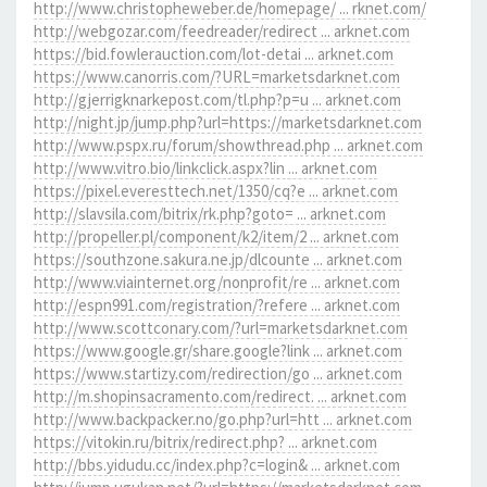
http://www.christopheweber.de/homepage/ ... rknet.com/
http://webgozar.com/feedreader/redirect ... arknet.com
https://bid.fowlerauction.com/lot-detai ... arknet.com
https://www.canorris.com/?URL=marketsdarknet.com
http://gjerrigknarkepost.com/tl.php?p=u ... arknet.com
http://night.jp/jump.php?url=https://marketsdarknet.com
http://www.pspx.ru/forum/showthread.php ... arknet.com
http://www.vitro.bio/linkclick.aspx?lin ... arknet.com
https://pixel.everesttech.net/1350/cq?e ... arknet.com
http://slavsila.com/bitrix/rk.php?goto= ... arknet.com
http://propeller.pl/component/k2/item/2 ... arknet.com
https://southzone.sakura.ne.jp/dlcounte ... arknet.com
http://www.viainternet.org/nonprofit/re ... arknet.com
http://espn991.com/registration/?refere ... arknet.com
http://www.scottconary.com/?url=marketsdarknet.com
https://www.google.gr/share.google?link ... arknet.com
https://www.startizy.com/redirection/go ... arknet.com
http://m.shopinsacramento.com/redirect. ... arknet.com
http://www.backpacker.no/go.php?url=htt ... arknet.com
https://vitokin.ru/bitrix/redirect.php? ... arknet.com
http://bbs.yidudu.cc/index.php?c=login& ... arknet.com