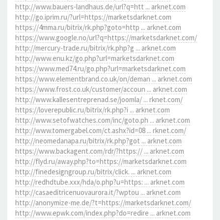
http://www.bauers-landhaus.de/url?q=htt ... arknet.com
http://go.iprim.ru/?url=https://marketsdarknet.com
https://4mma.ru/bitrix/rk.php?goto=http ... arknet.com
https://www.google.no/url?q=https://marketsdarknet.com/
http://mercury-trade.ru/bitrix/rk.php?g ... arknet.com
http://www.enu.kz/go.php?url=marketsdarknet.com
https://www.med74.ru/go.php?url=marketsdarknet.com
https://www.elementbrand.co.uk/on/deman ... arknet.com
https://www.frost.co.uk/customer/accoun ... arknet.com
http://www.kallesentreprenad.se/joomla/ ... rknet.com/
https://loverepublic.ru/bitrix/rk.php?i ... arknet.com
http://www.setofwatches.com/inc/goto.ph ... arknet.com
http://www.tomergabel.com/ct.ashx?id=08 ... rknet.com/
http://neomedanapa.ru/bitrix/rk.php?got ... arknet.com
https://www.backagent.com/rdr/?https:// ... arknet.com
http://flyd.ru/away.php?to=https://marketsdarknet.com
http://finedesigngroup.ru/bitrix/click. ... arknet.com
http://redhdtube.xxx/hda/o.php?u=https: ... arknet.com
http://casaeditricenuovaurora.it/?wptou ... arknet.com
http://anonymize-me.de/?t=https://marketsdarknet.com/
http://www.epwk.com/index.php?do=redire ... arknet.com