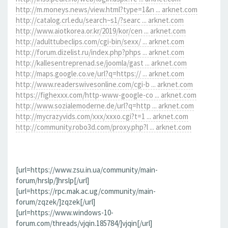
http://m.moneys.news/view.html?type=1&n ... arknet.com
http://catalog.crl.edu/search~s1/?searc ... arknet.com
http://www.aiotkorea.or.kr/2019/kor/cen ... arknet.com
http://adulttubeclips.com/cgi-bin/sexx/ ... arknet.com
http://forum.dizelist.ru/index.php?phps ... arknet.com
http://kallesentreprenad.se/joomla/gast ... arknet.com
http://maps.google.co.ve/url?q=https:// ... arknet.com
http://www.readerswivesonline.com/cgi-b ... arknet.com
https://fighexxx.com/http-www-google-co ... arknet.com
http://www.sozialemoderne.de/url?q=http ... arknet.com
http://mycrazyvids.com/xxx/xxxo.cgi?t=1 ... arknet.com
http://community.robo3d.com/proxy.php?l ... arknet.com
[url=https://www.zsu.in.ua/community/main-
forum/hrslp/]hrslp[/url]
[url=https://rpc.mak.ac.ug/community/main-
forum/zqzek/]zqzek[/url]
[url=https://www.windows-10-
forum.com/threads/vjqin.185784/]vjqin[/url]