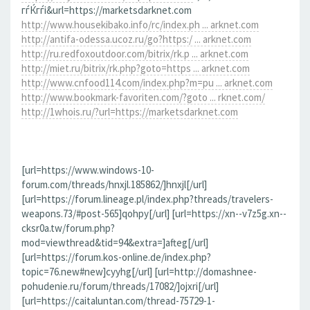
гѓЌгѓі&url=https://marketsdarknet.com
http://www.housekibako.info/rc/index.ph ... arknet.com
http://antifa-odessa.ucoz.ru/go?https:/ ... arknet.com
http://ru.redfoxoutdoor.com/bitrix/rk.p ... arknet.com
http://miet.ru/bitrix/rk.php?goto=https ... arknet.com
http://www.cnfood114.com/index.php?m=pu ... arknet.com
http://www.bookmark-favoriten.com/?goto ... rknet.com/
http://1whois.ru/?url=https://marketsdarknet.com
[url=https://www.windows-10-
forum.com/threads/hnxjl.185862/]hnxjl[/url]
[url=https://forum.lineage.pl/index.php?threads/travelers-
weapons.73/#post-565]qohpy[/url] [url=https://xn--v7z5g.xn--
cksr0a.tw/forum.php?
mod=viewthread&tid=94&extra=]afteg[/url]
[url=https://forum.kos-online.de/index.php?
topic=76.new#new]cyyhg[/url] [url=http://domashnee-
pohudenie.ru/forum/threads/17082/]ojxri[/url]
[url=https://caitaluntan.com/thread-75729-1-