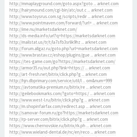
http://mmaplayground.com/goto.aspx?goto ... arknet.com
http://hairymound.com/cgi-bin/atc/out.c ... arknet.com
http://www.toysrus.com.sg/scripts/redir ... arknet.com
http://www.pointmaven.com/forward/?url= ... arknet.com
http://ime.nu/marketsdarknet.com/
http://ds-media.info/url?q=https://marketsdarknet.com
http://mailstat.us/tr/t/la7sfb3srlik9hz ... arknet.com
http://forum.allgaz.ru/goto.php?url=marketsdarknet.com
http://www.brastav.cz/eshop/plugins/gue ... arknet.com
https://tes-game.com/go?https://marketsdarknet.com/
http://armor35.ru/out.php?link=https:// ... arknet.com
http://art-fresh.net/bitrix/click.php?g ... arknet.com
http://hjn.dbprimary.com/service/util/l ... om&num=999
https://avtomatika-premium.ru/bitrix/re ... arknet.com
http://geilebookmarks.com/?goto=https:/ ... arknet.com
http://www.west-l.ru/bitrix/click.php?g ... arknet.com
http://m.shopinfairfax.com/redirect.asp ... arknet.com
http://samovar-forum.ru/go?https://marketsdarknet.com
http://rp-server.com/bitrix/click.php?g ... arknet.com
https://www.chernovskie.ru/bitrix/rk.ph ... arknet.com
http://www.wieland-dental.de/nc/en/reco ... arknet.com