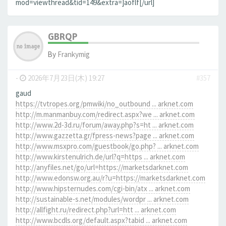
mod=viewthread&tid=149&extra=]aoflf[/url]
GBRQP
By
Frankymig
-
2026年7月23日(木) 19:27
#357
gaud
https://tvtropes.org/pmwiki/no_outbound ... arknet.com
http://m.manmanbuy.com/redirect.aspx?we ... arknet.com
http://www.2d-3d.ru/forum/away.php?s=ht ... arknet.com
http://www.gazzetta.gr/fpress-news?page ... arknet.com
http://www.msxpro.com/guestbook/go.php? ... arknet.com
http://www.kirstenulrich.de/url?q=https ... arknet.com
http://anyfiles.net/go/url=https://marketsdarknet.com
http://www.edonsw.org.au/r?u=https://marketsdarknet.com
http://www.hipsternudes.com/cgi-bin/atx ... arknet.com
http://sustainable-s.net/modules/wordpr ... arknet.com
http://allfight.ru/redirect.php?url=htt ... arknet.com
http://www.bcdls.org/default.aspx?tabid ... arknet.com