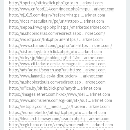
http://tpprt.ru/bitrix/click.php?goto=h ... arknet.com
http://www.cnfood114.com/index.php?m=pu ... arknet.com
http://nj1015.com/login/?referer=https: ... arknet.com
http://docs.masculist.ru/go/url=https:/ ... arknet.com
http://sepoa.fr/wp/go.php?https://marketsdarknet.com
http://m.shopindallas.com/redirect.aspx ... rknet.com/
http://wo.icfpa.cn/link.php?url=https:/ ... arknet.com
http://www.chanood.com/go.php?url=https ... rknet.com/
http://xistore.by/bitrix/click.php?goto ... arknet.com
http://rickyz.jp/blog/moblog.cgi?id=1&c ... arknet.com
http://www.cittadarte.emilia-romagna.it ... arknet.com
http://adsfac.net/search.asp?url=https: ... arknet.com
http://www.lamatilla.es/la-diputacion/- ... arknet.com
http://m.shopinstlouis.com/redirect.asp ... arknet.com
http://office.by/bitrix/click.php?anyth ... arknet.com
https://images.etnet.com.hk/ox/www/deli ... arknet.com
http://www.momshere.com/cgi-bin/atx/out ... arknet.com
http://netsplay.com/__media__/js/tradem ... arknet.com
https://euromebel.kz/bitrix/rk.php?goto ... arknet.com
http://hksearch.timway.com/search.php?q ... arknet.com
http://xxgk.hznu.edu.cn/zcms/hznumember ... arknet.com