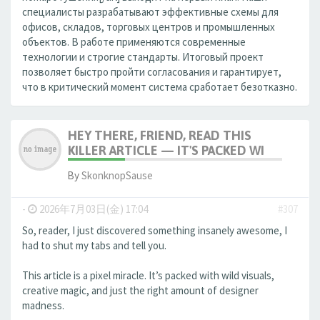
специалисты разрабатывают эффективные схемы для
офисов, складов, торговых центров и промышленных
объектов. В работе применяются современные
технологии и строгие стандарты. Итоговый проект
позволяет быстро пройти согласования и гарантирует,
что в критический момент система сработает безотказно.
HEY THERE, FRIEND, READ THIS
KILLER ARTICLE — IT'S PACKED WI
By
SkonknopSause
-
2026年7月03日(金) 17:04
#307
So, reader, I just discovered something insanely awesome, I
had to shut my tabs and tell you.
This article is a pixel miracle. It’s packed with wild visuals,
creative magic, and just the right amount of designer
madness.