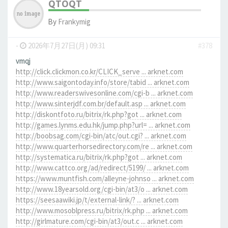
QTOQT
By
Frankymig
-
2026年7月27日(月) 09:31
#378
vmqj
http://click.clickmon.co.kr/CLICK_serve ... arknet.com
http://www.saigontoday.info/store/tabid ... arknet.com
http://www.readerswivesonline.com/cgi-b ... arknet.com
http://www.sinterjdf.com.br/default.asp ... arknet.com
http://diskontfoto.ru/bitrix/rk.php?got ... arknet.com
http://games.lynms.edu.hk/jump.php?url= ... arknet.com
http://boobsag.com/cgi-bin/atc/out.cgi? ... arknet.com
http://www.quarterhorsedirectory.com/re ... arknet.com
http://systematica.ru/bitrix/rk.php?got ... arknet.com
http://www.cattco.org/ad/redirect/5199/ ... arknet.com
https://www.muntfish.com/alleyne-johnso ... arknet.com
http://www.18yearsold.org/cgi-bin/at3/o ... arknet.com
https://seesaawiki.jp/t/external-link/? ... arknet.com
http://www.mosoblpress.ru/bitrix/rk.php ... arknet.com
http://girlmature.com/cgi-bin/at3/out.c ... arknet.com