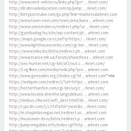
http://www.vent-vektor.ru/links.php?go= ... rknet.com/
http://dir.abroadeducation.com.np/jump. ... rknet.com/
http://kittyporntube.com/go.php?link=marketsdarknet.com
http://www.town-navi.com/town/area/kana ... arknet.com
http://www.smstender.ru/redirect.php?ur ... rknet.com/
http://gyoribadog.hu/site/wp-content/pl ... arknet.com
https://maps.google.co.nz/url?q=https:/ ... rknet.com/
http://www.lighthouseseries.com/cgi-bin ... rknet.com/
https://www.teko.biz/bitrix/redirect.ph ... arknet.com
http://www.trance.mk.ua/forum/showthrea ... arknet.com
http://sex-hunter.net/cgi-bin/at3/out.c ... rknet.com/
http://3.xg4ken.com/media/redir.php?pro ... arknet.com
http://www.gensuikin.org/i/index.cgi?id ... arknet.com
">no
https://welqum.com/redirect/?url=https: ... arknet.com
http://hotterthanfire.com/cgi-bin/ucj/c ... rknet.com/
http://www.locatie.drenthe.langsdekust. ... arknet.com
http://nimbus.c9w.net/wifi_dest.html?de ... rknet.com/
http://r.ypcdn.com/1/c/rtd?ptid=ywsir&v ... rknet.com/
http://m.shopinlasvegas.net/redirect.as ... arknet.com
http://musicmen-dv.ru/bitrix/redirect.p ... arknet.com
http://jump.megabbs.info/index.cgi?http ... arknet.com
http://rescuetheanimals.org/?url=https: ... rknet.com/