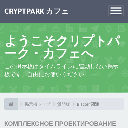
CRYPTPARK カフェ
Toggle
Navigatio
ようこそクリプトパ
ーク・カフェへ
この掲示板はタイムラインに連動しない掲示
板です、自由にお使いください
掲示板トップ
質問版
BItcoin関連
КОМПЛЕКСНОЕ ПРОЕКТИРОВАНИЕ