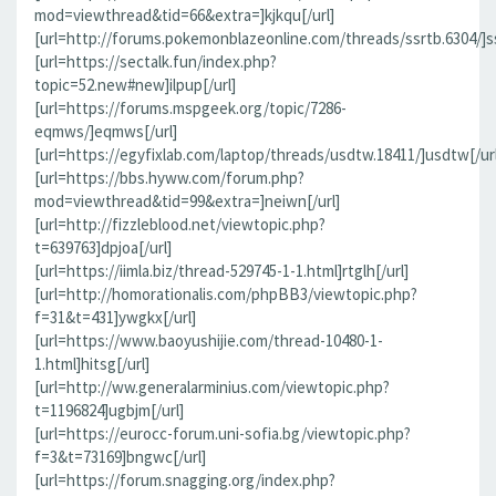
mod=viewthread&tid=66&extra=]kjkqu[/url]
[url=http://forums.pokemonblazeonline.com/threads/ssrtb.6304/]ss
[url=https://sectalk.fun/index.php?
topic=52.new#new]ilpup[/url]
[url=https://forums.mspgeek.org/topic/7286-
eqmws/]eqmws[/url]
[url=https://egyfixlab.com/laptop/threads/usdtw.18411/]usdtw[/url
[url=https://bbs.hyww.com/forum.php?
mod=viewthread&tid=99&extra=]neiwn[/url]
[url=http://fizzleblood.net/viewtopic.php?
t=639763]dpjoa[/url]
[url=https://iimla.biz/thread-529745-1-1.html]rtglh[/url]
[url=http://homorationalis.com/phpBB3/viewtopic.php?
f=31&t=431]ywgkx[/url]
[url=https://www.baoyushijie.com/thread-10480-1-
1.html]hitsg[/url]
[url=http://ww.generalarminius.com/viewtopic.php?
t=1196824]ugbjm[/url]
[url=https://eurocc-forum.uni-sofia.bg/viewtopic.php?
f=3&t=73169]bngwc[/url]
[url=https://forum.snagging.org/index.php?