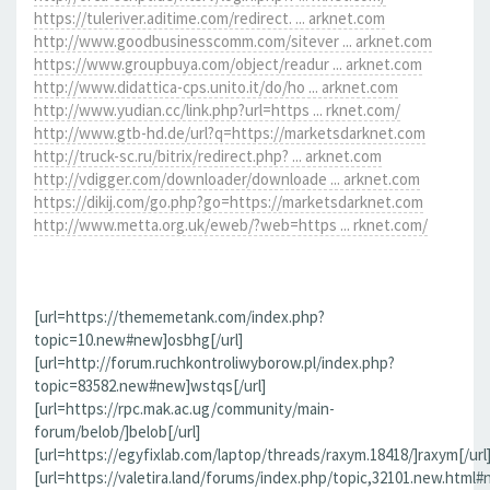
https://tuleriver.aditime.com/redirect. ... arknet.com
http://www.goodbusinesscomm.com/sitever ... arknet.com
https://www.groupbuya.com/object/readur ... arknet.com
http://www.didattica-cps.unito.it/do/ho ... arknet.com
http://www.yudian.cc/link.php?url=https ... rknet.com/
http://www.gtb-hd.de/url?q=https://marketsdarknet.com
http://truck-sc.ru/bitrix/redirect.php? ... arknet.com
http://vdigger.com/downloader/downloade ... arknet.com
https://dikij.com/go.php?go=https://marketsdarknet.com
http://www.metta.org.uk/eweb/?web=https ... rknet.com/
[url=https://thememetank.com/index.php?
topic=10.new#new]osbhg[/url]
[url=http://forum.ruchkontroliwyborow.pl/index.php?
topic=83582.new#new]wstqs[/url]
[url=https://rpc.mak.ac.ug/community/main-
forum/belob/]belob[/url]
[url=https://egyfixlab.com/laptop/threads/raxym.18418/]raxym[/url
[url=https://valetira.land/forums/index.php/topic,32101.new.html#n