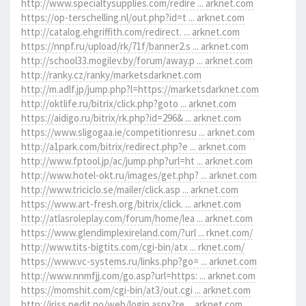
http://www.specialtysupplies.com/redire ... arknet.com
https://op-terschelling.nl/out.php?id=t ... arknet.com
http://catalog.ehgriffith.com/redirect. ... arknet.com
https://nnpf.ru/upload/rk/71f/banner2.s ... arknet.com
http://school33.mogilev.by/forum/away.p ... arknet.com
http://ranky.cz/ranky/marketsdarknet.com
http://m.adlf.jp/jump.php?l=https://marketsdarknet.com
http://oktlife.ru/bitrix/click.php?goto ... arknet.com
https://aidigo.ru/bitrix/rk.php?id=296& ... arknet.com
https://www.sligogaa.ie/competitionresu ... arknet.com
http://a1park.com/bitrix/redirect.php?e ... arknet.com
http://www.fptool.jp/ac/jump.php?url=ht ... arknet.com
http://www.hotel-okt.ru/images/get.php? ... arknet.com
http://www.triciclo.se/mailer/click.asp ... arknet.com
https://www.art-fresh.org/bitrix/click. ... arknet.com
http://atlasroleplay.com/forum/home/lea ... arknet.com
https://www.glendimplexireland.com/?url ... rknet.com/
http://www.tits-bigtits.com/cgi-bin/atx ... rknet.com/
https://www.vc-systems.ru/links.php?go= ... arknet.com
http://www.nnmfjj.com/go.asp?url=https: ... arknet.com
https://momshit.com/cgi-bin/at3/out.cgi ... arknet.com
http://iriss.pedit.no/web/login.aspx?re ... arknet.com