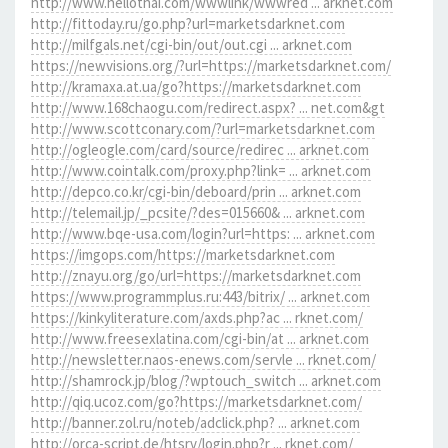
http://www.hellothai.com/wwwlink/wwwred ... arknet.com
http://fittoday.ru/go.php?url=marketsdarknet.com
http://milfgals.net/cgi-bin/out/out.cgi ... arknet.com
https://newvisions.org/?url=https://marketsdarknet.com/
http://kramaxa.at.ua/go?https://marketsdarknet.com
http://www.168chaogu.com/redirect.aspx? ... net.com&gt
http://www.scottconary.com/?url=marketsdarknet.com
http://ogleogle.com/card/source/redirec ... arknet.com
http://www.cointalk.com/proxy.php?link= ... arknet.com
http://depco.co.kr/cgi-bin/deboard/prin ... arknet.com
http://telemail.jp/_pcsite/?des=015660& ... arknet.com
http://www.bqe-usa.com/login?url=https: ... arknet.com
https://imgops.com/https://marketsdarknet.com
http://znayu.org/go/url=https://marketsdarknet.com
https://www.programmplus.ru:443/bitrix/ ... arknet.com
https://kinkyliterature.com/axds.php?ac ... rknet.com/
http://www.freesexlatina.com/cgi-bin/at ... arknet.com
http://newsletter.naos-enews.com/servle ... rknet.com/
http://shamrock.jp/blog/?wptouch_switch ... arknet.com
http://qiq.ucoz.com/go?https://marketsdarknet.com/
http://banner.zol.ru/noteb/adclick.php? ... arknet.com
http://orca-script.de/htsrv/login.php?r ... rknet.com/