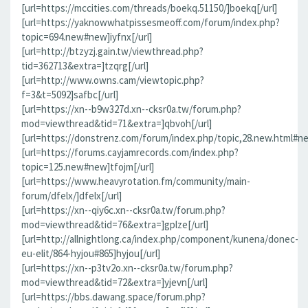
[url=https://mccities.com/threads/boekq.51150/]boekq[/url]
[url=https://yaknowwhatpissesmeoff.com/forum/index.php?
topic=694.new#new]iyfnx[/url]
[url=http://btzyzj.gain.tw/viewthread.php?
tid=362713&extra=]tzqrg[/url]
[url=http://www.owns.cam/viewtopic.php?
f=3&t=5092]safbc[/url]
[url=https://xn--b9w327d.xn--cksr0a.tw/forum.php?
mod=viewthread&tid=71&extra=]qbvoh[/url]
[url=https://donstrenz.com/forum/index.php/topic,28.new.html#ne
[url=https://forums.cayjamrecords.com/index.php?
topic=125.new#new]tfojm[/url]
[url=https://www.heavyrotation.fm/community/main-
forum/dfelx/]dfelx[/url]
[url=https://xn--qiy6c.xn--cksr0a.tw/forum.php?
mod=viewthread&tid=76&extra=]gplze[/url]
[url=http://allnightlong.ca/index.php/component/kunena/donec-
eu-elit/864-hyjou#865]hyjou[/url]
[url=https://xn--p3tv2o.xn--cksr0a.tw/forum.php?
mod=viewthread&tid=72&extra=]yjevn[/url]
[url=https://bbs.dawang.space/forum.php?