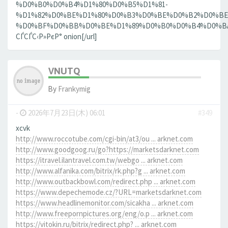
%D0%B0%D0%B4%D1%80%D0%B5%D1%81-
%D1%82%D0%BE%D1%80%D0%B3%D0%BE%D0%B2%D0%BE
%D0%BF%D0%BB%D0%BE%D1%89%D0%B0%D0%B4%D0%BA%D0
СЃСЃС‹Р»РєР° onion[/url]
VNUTQ
By
Frankymig
-
2026年7月23日(木) 06:01
#349
xcvk
http://www.roccotube.com/cgi-bin/at3/ou ... arknet.com
http://www.goodgoog.ru/go?https://marketsdarknet.com
https://itravel.ilantravel.com.tw/webgo ... arknet.com
http://www.alfanika.com/bitrix/rk.php?g ... arknet.com
http://www.outbackbowl.com/redirect.php ... arknet.com
https://www.depechemode.cz/?URL=marketsdarknet.com
https://www.headlinemonitor.com/sicakha ... arknet.com
http://www.freepornpictures.org/eng/o.p ... arknet.com
https://vitokin.ru/bitrix/redirect.php? ... arknet.com