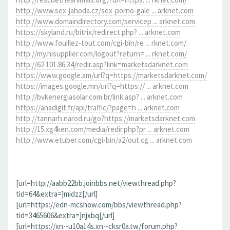
http://www.sex-jahoda.cz/sex-porno-gale ... arknet.com
http://www.domaindirectory.com/servicep ... arknet.com
https://skyland.ru/bitrix/redirect.php? ... arknet.com
http://www.fouillez-tout.com/cgi-bin/re ... rknet.com/
http://my.hisupplier.com/logout?return= ... rknet.com/
http://62.101.86.34/redir.asp?link=marketsdarknet.com
https://www.google.am/url?q=https://marketsdarknet.com/
https://images.google.mn/url?q=https:// ... arknet.com
http://bvkenergiasolar.com.br/link.asp? ... arknet.com
https://anadigit.fr/api/traffic/?page=h ... arknet.com
http://tannarh.narod.ru/go?https://marketsdarknet.com
http://15.xg4ken.com/media/redir.php?pr ... arknet.com
http://www.etuber.com/cgi-bin/a2/out.cg ... arknet.com
[url=http://aabb22bb.joinbbs.net/viewthread.php?
tid=64&extra=]midzz[/url]
[url=https://edn-mcshow.com/bbs/viewthread.php?
tid=3465606&extra=]njxbq[/url]
[url=https://xn--u10a14s.xn--cksr0a.tw/forum.php?