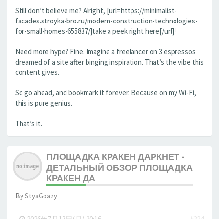
Still don’t believe me? Alright, [url=https://minimalist-
facades.stroyka-bro.ru/modern-construction-technologies-
for-small-homes-655837/]take a peek right here[/url]!
Need more hype? Fine. Imagine a freelancer on 3 espressos
dreamed of a site after binging inspiration. That’s the vibe this
content gives.
So go ahead, and bookmark it forever. Because on my Wi-Fi,
this is pure genius.
That’s it.
ПЛОЩАДКА КРАКЕН ДАРКНЕТ -
ДЕТАЛЬНЫЙ ОБЗОР ПЛОЩАДКА
КРАКЕН ДА
By
StyaGoazy
-
2026年7月13日(月) 20:16
#324