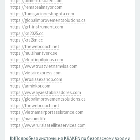
https://alimentosdaen.com
https://rematealmayor.com
https://fumigacionesbogota.com
https://globalimprovementsolutions.ca
https://grt-instrument.com
https://kn2025.cc
https://kra2kn.cc
https://thewebcoach.net
https://multihantverk.se
https://eleotinpilipinas.com
https://www.trustvietnamvisa.com
https://vietairexpress.com
https://erosiasexshop.com
https://arminkor.com
https://www.ayaestabilizadores.com
https://globalimprovementsolutions.ca
https://thewebcoach.net
https://vietnamairportassistance.com
https://masumi.life
https://www.ruralsatelliteservices.com
[b]Подробная инструкция KRAKEN по безопасному входу и