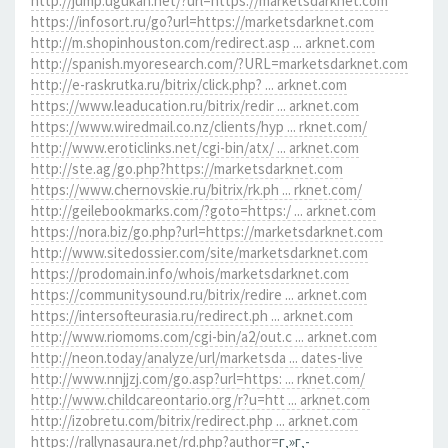
http://jump.ugukan.net/?url=https://marketsdarknet.com
https://infosort.ru/go?url=https://marketsdarknet.com
http://m.shopinhouston.com/redirect.asp ... arknet.com
http://spanish.myoresearch.com/?URL=marketsdarknet.com
http://e-raskrutka.ru/bitrix/click.php? ... arknet.com
https://www.leaducation.ru/bitrix/redir ... arknet.com
https://www.wiredmail.co.nz/clients/hyp ... rknet.com/
http://www.eroticlinks.net/cgi-bin/atx/ ... arknet.com
http://ste.ag/go.php?https://marketsdarknet.com
https://www.chernovskie.ru/bitrix/rk.ph ... rknet.com/
http://geilebookmarks.com/?goto=https:/ ... arknet.com
https://nora.biz/go.php?url=https://marketsdarknet.com
http://www.sitedossier.com/site/marketsdarknet.com
https://prodomain.info/whois/marketsdarknet.com
https://communitysound.ru/bitrix/redire ... arknet.com
https://intersofteurasia.ru/redirect.ph ... arknet.com
http://www.riomoms.com/cgi-bin/a2/out.c ... arknet.com
http://neon.today/analyze/url/marketsda ... dates-live
http://www.nnjjzj.com/go.asp?url=https: ... rknet.com/
http://www.childcareontario.org/r?u=htt ... arknet.com
http://izobretu.com/bitrix/redirect.php ... arknet.com
https://rallynasaura.net/rd.php?author=
г‚»г‚­