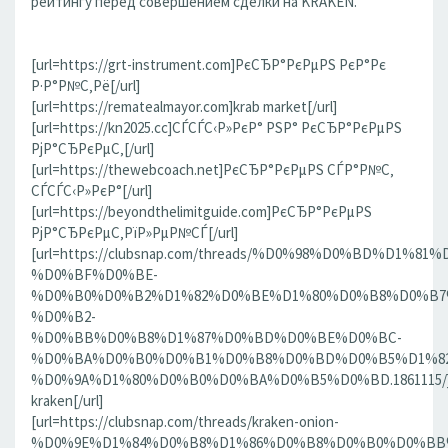
рейтингу перед совершением сделки на KRAKEN.
[url=https://grt-instrument.com]РєСЂР°РєРµРЅ РєР°Рє
Р·Р°Р№С‚Рё[/url]
[url=https://rematealmayor.com]krab market[/url]
[url=https://kn2025.cc]СЃСЃС‹Р»РєР° РЅР° РєСЂР°РєРµРЅ
РјР°СЂРєРµС‚[/url]
[url=https://thewebcoach.net]РєСЂР°РєРµРЅ СЃР°Р№С‚
СЃСЃС‹Р»РєР°[/url]
[url=https://beyondthelimitguide.com]РєСЂР°РєРµРЅ
РјР°СЂРєРµС‚РїР»РµР№СЃ[/url]
[url=https://clubsnap.com/threads/%D0%98%D0%BD%D
%D0%BF%D0%BE-
%D0%B0%D0%B2%D1%82%D0%BE%D1%80%D0%B8%D0%B7
%D0%B2-
%D0%BB%D0%B8%D1%87%D0%BD%D0%BE%D0%BC-
%D0%BA%D0%B0%D0%B1%D0%B8%D0%BD%D0%B5%D1%82
%D0%9A%D1%80%D0%B0%D0%BA%D0%B5%D0%BD.1861115/]
kraken[/url]
[url=https://clubsnap.com/threads/kraken-onion-
%D0%9E%D1%84%D0%B8%D1%86%D0%B8%D0%B0%D0%BB