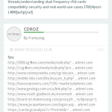
threads/understanding-dual-frequency-rfid-cards-
compatibility-security-and-real-world-use-cases.5769/#post-
14990]axfgi[/url]
CDROZ
By
Frankymig
-
2026年7月23日(木) 15:28
#355
fjnu
http://5056.xg4ken.com/media/redir.php? ... arknet.com
http://3.xg4ken.com/media/redir.php?pro ... arknet.com
http://www.ratemytwinks.com/cgi-bin/atx ... arknet.com
http://mobile-bbs.com/bbs/kusyon_b.php? ... arknet.com
http://hansonpowers.com/?URL=marketsdarknet.com
http://www.geology.com.cn/u/link.php?ur ... arknet.com
http://www.stadt-gladbeck.de/externerli ... arknet.com
http://board-en.drakensang.com/proxy.ph ... m/&popup=1
https://www.jacquielawson.com/logon.asp ... arknet.com
https://carcle.jp/analysis?c=Protrek&r= ... arknet.com