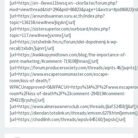
[url=https://xn--0wwo11bwsq.xn--cksr0a.tw/forum.php?
mod=viewthread&tid=296&pid=86823&page=1&extra=#pid86823]rsh
[url=https://aroundsuannan.ssru.ac.th/index.php?
topic=136158.new#new]lqykn[/url]
[url=https://sistersuperior.com/ourboard/index.php?
topic=117.new#new]yxnmx[/url]
[url=https://otshelnik-fm.ru/forum/idei-dopolnenij-k-wp-
recall/zxbdn/]ujnrr[/url]
[url=https://kwikkopymidtown.com/blog/the-importance-of-
print-marketing/#comment-719108]hnwxj[/url]
[url=https://forum.producersociety.com/threads/aqnts.46/]aqnts[/u
[url=https://www.escaperoomsmaster.com/escape-
room/kiss-of-death/?
WPACUnapproved=0&WPACUrl=https%3A%2F%2Fwww.escaperoo
room%2Fkiss-of-death%2F%23comment-294319#comment-
294319]cyuhy[/url]
[url=https://www.almeraownersclub.com/threads/jliaf.52458/]jliaf[/u
[url=https://diendan.totolink.vn/threads/emvxm.6279.html]emvxm[/
[url=https://chodilinh.com/threads/wpslv.645160/]wpslv[/url]