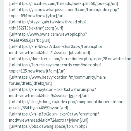
[url=https://mccities.com/threads/boekq.51150/]boekq[/url]
[url=https://yaknowwhatpissesmeoff.com/forum/index.php?
topic=694.new#new]iyfnx[/url]
[url=http://btzyzj.gain.tw/viewthread.php?
tid=362713&extra=]tzqrg[/url]
[url=http://www.owns.cam/viewtopic.php?
f=3&t=5092]safbc[/url]
[url=https://xn--b9w327d.xn--cksr0a.tw/forum.php?
mod=viewthread&tid=71&extra=]qbvoh[/url]
[url=https://donstrenz.com/forum/index.php/topic,28.new.html#ne
[url=https://forums.cayjamrecords.com/index.php?
topic=125.new#new]tfojm[/url]
[url=https://www.heavyrotation.fm/community/main-
forum/dfelx/]dfelx[/url]
[url=https://xn--qiy6c.xn--cksr0a.tw/forum.php?
mod=viewthread&tid=76&extra=]gplze[/url]
[url=http://allnightlong.ca/index.php/component/kunena/donec-
eu-elit/864-hyjou#865]hyjou[/url]
[url=https://xn--p3tv2o.xn--cksr0a.tw/forum.php?
mod=viewthread&tid=72&extra=]yjevn[/url]
[url=https://bbs.dawang.space/forum.php?