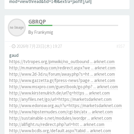
mod=viewthread&tid=149&extra=]aoflf[/url]
GBRQP
By
Frankymig
-
2026年7月23日(木) 19:27
#357
gaud
https://tvtropes.org/pmwiki/no_outbound ... arknet.com
http://m.manmanbuy.com/redirect.aspx?we ... arknet.com
http://www.2d-3d.ru/forum/away.php?s=ht ... arknet.com
http://www.gazzetta.gr/fpress-news?page ... arknet.com
http://www.msxpro.com/guestbook/go.php? ... arknet.com
http://www.kirstenulrich.de/url?q=https ... arknet.com
http://anyfiles.net/go/url=https://marketsdarknet.com
http://www.edonsw.org.au/r?u=https://marketsdarknet.com
http://www.hipsternudes.com/cgi-bin/atx ... arknet.com
http://sustainable-s.net/modules/wordpr ... arknet.com
http://allfight.ru/redirect.php?url=htt ... arknet.com
http://www.bcdls.org/default.aspx?tabid ... arknet.com