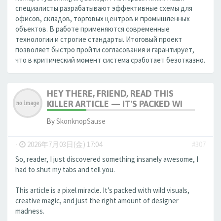
специалисты разрабатывают эффективные схемы для
офисов, складов, торговых центров и промышленных
объектов. В работе применяются современные
технологии и строгие стандарты. Итоговый проект
позволяет быстро пройти согласования и гарантирует,
что в критический момент система сработает безотказно.
HEY THERE, FRIEND, READ THIS
KILLER ARTICLE — IT'S PACKED WI
By
SkonknopSause
-
2026年7月03日(金) 17:04
#307
So, reader, I just discovered something insanely awesome, I
had to shut my tabs and tell you.
This article is a pixel miracle. It’s packed with wild visuals,
creative magic, and just the right amount of designer
madness.