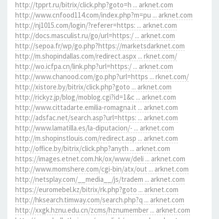
http://tpprt.ru/bitrix/click.php?goto=h ... arknet.com
http://www.cnfood114.com/index.php?m=pu ... arknet.com
http://nj1015.com/login/?referer=https: ... arknet.com
http://docs.masculist.ru/go/url=https:/ ... arknet.com
http://sepoa.fr/wp/go.php?https://marketsdarknet.com
http://m.shopindallas.com/redirect.aspx ... rknet.com/
http://wo.icfpa.cn/link.php?url=https:/ ... arknet.com
http://www.chanood.com/go.php?url=https ... rknet.com/
http://xistore.by/bitrix/click.php?goto ... arknet.com
http://rickyz.jp/blog/moblog.cgi?id=1&c ... arknet.com
http://www.cittadarte.emilia-romagna.it ... arknet.com
http://adsfac.net/search.asp?url=https: ... arknet.com
http://www.lamatilla.es/la-diputacion/- ... arknet.com
http://m.shopinstlouis.com/redirect.asp ... arknet.com
http://office.by/bitrix/click.php?anyth ... arknet.com
https://images.etnet.com.hk/ox/www/deli ... arknet.com
http://www.momshere.com/cgi-bin/atx/out ... arknet.com
http://netsplay.com/__media__/js/tradem ... arknet.com
https://euromebel.kz/bitrix/rk.php?goto ... arknet.com
http://hksearch.timway.com/search.php?q ... arknet.com
http://xxgk.hznu.edu.cn/zcms/hznumember ... arknet.com