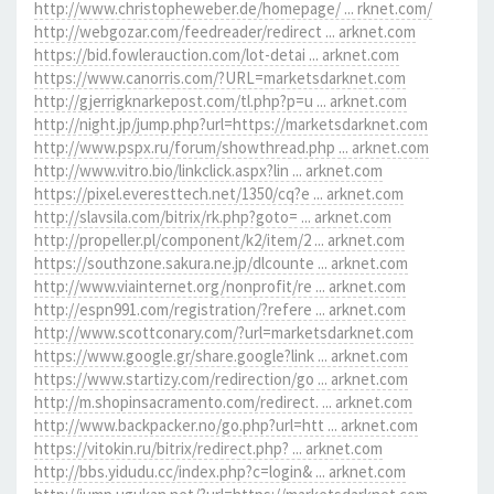
http://www.christopheweber.de/homepage/ ... rknet.com/
http://webgozar.com/feedreader/redirect ... arknet.com
https://bid.fowlerauction.com/lot-detai ... arknet.com
https://www.canorris.com/?URL=marketsdarknet.com
http://gjerrigknarkepost.com/tl.php?p=u ... arknet.com
http://night.jp/jump.php?url=https://marketsdarknet.com
http://www.pspx.ru/forum/showthread.php ... arknet.com
http://www.vitro.bio/linkclick.aspx?lin ... arknet.com
https://pixel.everesttech.net/1350/cq?e ... arknet.com
http://slavsila.com/bitrix/rk.php?goto= ... arknet.com
http://propeller.pl/component/k2/item/2 ... arknet.com
https://southzone.sakura.ne.jp/dlcounte ... arknet.com
http://www.viainternet.org/nonprofit/re ... arknet.com
http://espn991.com/registration/?refere ... arknet.com
http://www.scottconary.com/?url=marketsdarknet.com
https://www.google.gr/share.google?link ... arknet.com
https://www.startizy.com/redirection/go ... arknet.com
http://m.shopinsacramento.com/redirect. ... arknet.com
http://www.backpacker.no/go.php?url=htt ... arknet.com
https://vitokin.ru/bitrix/redirect.php? ... arknet.com
http://bbs.yidudu.cc/index.php?c=login& ... arknet.com