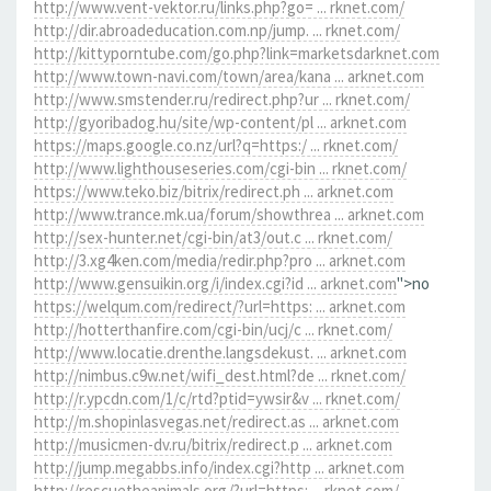
http://www.vent-vektor.ru/links.php?go= ... rknet.com/
http://dir.abroadeducation.com.np/jump. ... rknet.com/
http://kittyporntube.com/go.php?link=marketsdarknet.com
http://www.town-navi.com/town/area/kana ... arknet.com
http://www.smstender.ru/redirect.php?ur ... rknet.com/
http://gyoribadog.hu/site/wp-content/pl ... arknet.com
https://maps.google.co.nz/url?q=https:/ ... rknet.com/
http://www.lighthouseseries.com/cgi-bin ... rknet.com/
https://www.teko.biz/bitrix/redirect.ph ... arknet.com
http://www.trance.mk.ua/forum/showthrea ... arknet.com
http://sex-hunter.net/cgi-bin/at3/out.c ... rknet.com/
http://3.xg4ken.com/media/redir.php?pro ... arknet.com
http://www.gensuikin.org/i/index.cgi?id ... arknet.com
">no
https://welqum.com/redirect/?url=https: ... arknet.com
http://hotterthanfire.com/cgi-bin/ucj/c ... rknet.com/
http://www.locatie.drenthe.langsdekust. ... arknet.com
http://nimbus.c9w.net/wifi_dest.html?de ... rknet.com/
http://r.ypcdn.com/1/c/rtd?ptid=ywsir&v ... rknet.com/
http://m.shopinlasvegas.net/redirect.as ... arknet.com
http://musicmen-dv.ru/bitrix/redirect.p ... arknet.com
http://jump.megabbs.info/index.cgi?http ... arknet.com
http://rescuetheanimals.org/?url=https: ... rknet.com/