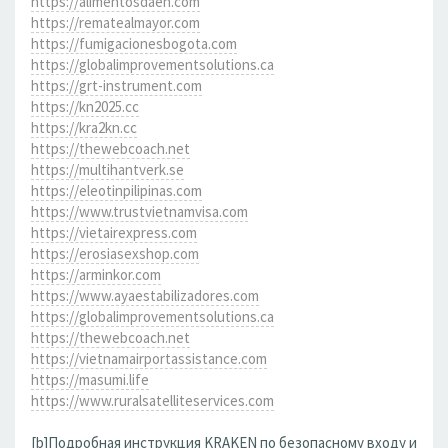
https://alimentosdaen.com
https://rematealmayor.com
https://fumigacionesbogota.com
https://globalimprovementsolutions.ca
https://grt-instrument.com
https://kn2025.cc
https://kra2kn.cc
https://thewebcoach.net
https://multihantverk.se
https://eleotinpilipinas.com
https://www.trustvietnamvisa.com
https://vietairexpress.com
https://erosiasexshop.com
https://arminkor.com
https://www.ayaestabilizadores.com
https://globalimprovementsolutions.ca
https://thewebcoach.net
https://vietnamairportassistance.com
https://masumi.life
https://www.ruralsatelliteservices.com
[b]Подробная инструкция KRAKEN по безопасному входу и