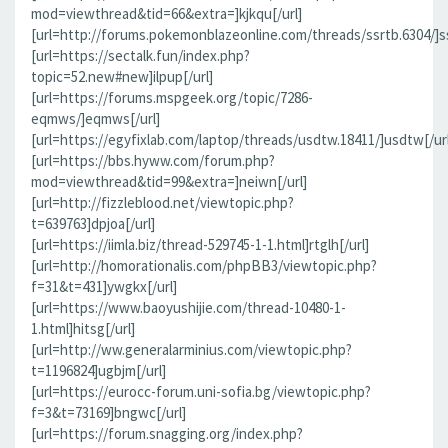
mod=viewthread&tid=66&extra=]kjkqu[/url]
[url=http://forums.pokemonblazeonline.com/threads/ssrtb.6304/]ss
[url=https://sectalk.fun/index.php?
topic=52.new#new]ilpup[/url]
[url=https://forums.mspgeek.org/topic/7286-
eqmws/]eqmws[/url]
[url=https://egyfixlab.com/laptop/threads/usdtw.18411/]usdtw[/url
[url=https://bbs.hyww.com/forum.php?
mod=viewthread&tid=99&extra=]neiwn[/url]
[url=http://fizzleblood.net/viewtopic.php?
t=639763]dpjoa[/url]
[url=https://iimla.biz/thread-529745-1-1.html]rtglh[/url]
[url=http://homorationalis.com/phpBB3/viewtopic.php?
f=31&t=431]ywgkx[/url]
[url=https://www.baoyushijie.com/thread-10480-1-
1.html]hitsg[/url]
[url=http://ww.generalarminius.com/viewtopic.php?
t=1196824]ugbjm[/url]
[url=https://eurocc-forum.uni-sofia.bg/viewtopic.php?
f=3&t=73169]bngwc[/url]
[url=https://forum.snagging.org/index.php?