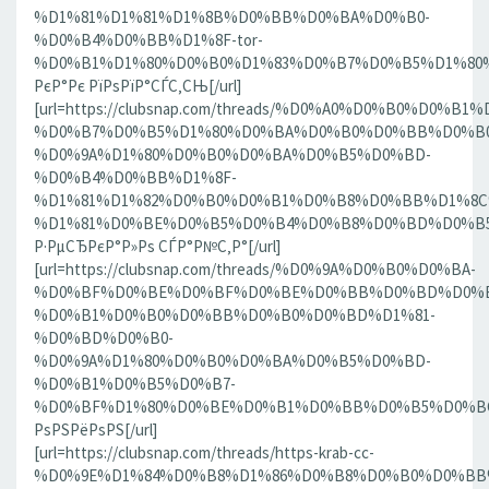
%D1%81%D1%81%D1%8B%D0%BB%D0%BA%D0%B0-
%D0%B4%D0%BB%D1%8F-tor-
%D0%B1%D1%80%D0%B0%D1%83%D0%B7%D0%B5%D1%80%D0
РєР°Рє РїРѕРїР°СЃС‚СЊ[/url]
[url=https://clubsnap.com/threads/%D0%A0%D0%B0%D0%
%D0%B7%D0%B5%D1%80%D0%BA%D0%B0%D0%BB%D0%B0
%D0%9A%D1%80%D0%B0%D0%BA%D0%B5%D0%BD-
%D0%B4%D0%BB%D1%8F-
%D1%81%D1%82%D0%B0%D0%B1%D0%B8%D0%BB%D1%8
%D1%81%D0%BE%D0%B5%D0%B4%D0%B8%D0%BD%D0%B5%D0
Р·РµСЂРєР°Р»Рѕ СЃР°Р№С‚Р°[/url]
[url=https://clubsnap.com/threads/%D0%9A%D0%B0%D0%BA-
%D0%BF%D0%BE%D0%BF%D0%BE%D0%BB%D0%BD%D0%B
%D0%B1%D0%B0%D0%BB%D0%B0%D0%BD%D1%81-
%D0%BD%D0%B0-
%D0%9A%D1%80%D0%B0%D0%BA%D0%B5%D0%BD-
%D0%B1%D0%B5%D0%B7-
%D0%BF%D1%80%D0%BE%D0%B1%D0%BB%D0%B5%D0%BC.18
РѕРЅРёРѕРЅ[/url]
[url=https://clubsnap.com/threads/https-krab-cc-
%D0%9E%D1%84%D0%B8%D1%86%D0%B8%D0%B0%D0%BB