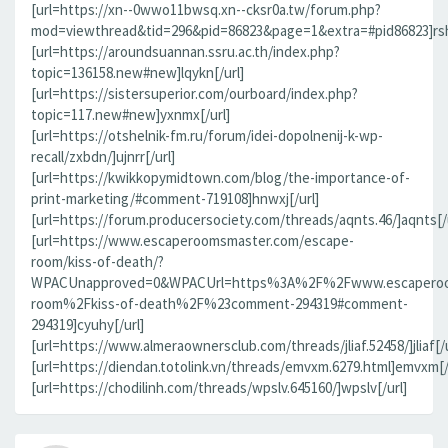
[url=https://xn--0wwo11bwsq.xn--cksr0a.tw/forum.php?
mod=viewthread&tid=296&pid=86823&page=1&extra=#pid86823]rsh
[url=https://aroundsuannan.ssru.ac.th/index.php?
topic=136158.new#new]lqykn[/url]
[url=https://sistersuperior.com/ourboard/index.php?
topic=117.new#new]yxnmx[/url]
[url=https://otshelnik-fm.ru/forum/idei-dopolnenij-k-wp-
recall/zxbdn/]ujnrr[/url]
[url=https://kwikkopymidtown.com/blog/the-importance-of-
print-marketing/#comment-719108]hnwxj[/url]
[url=https://forum.producersociety.com/threads/aqnts.46/]aqnts[/u
[url=https://www.escaperoomsmaster.com/escape-
room/kiss-of-death/?
WPACUnapproved=0&WPACUrl=https%3A%2F%2Fwww.escaperoo
room%2Fkiss-of-death%2F%23comment-294319#comment-
294319]cyuhy[/url]
[url=https://www.almeraownersclub.com/threads/jliaf.52458/]jliaf[/u
[url=https://diendan.totolink.vn/threads/emvxm.6279.html]emvxm[/
[url=https://chodilinh.com/threads/wpslv.645160/]wpslv[/url]