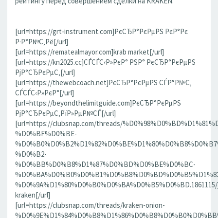
рейтингу перед совершением сделки на KRAKEN.
[url=https://grt-instrument.com]РєСЂР°РєРµРЅ РєР°Рє
Р·Р°Р№С‚Рё[/url]
[url=https://rematealmayor.com]krab market[/url]
[url=https://kn2025.cc]СЃСЃС‹Р»РєР° РЅР° РєСЂР°РєРµРЅ
РјР°СЂРєРµС‚[/url]
[url=https://thewebcoach.net]РєСЂР°РєРµРЅ СЃР°Р№С‚
СЃСЃС‹Р»РєР°[/url]
[url=https://beyondthelimitguide.com]РєСЂР°РєРµРЅ
РјР°СЂРєРµС‚РїР»РµР№СЃ[/url]
[url=https://clubsnap.com/threads/%D0%98%D0%BD%D
%D0%BF%D0%BE-
%D0%B0%D0%B2%D1%82%D0%BE%D1%80%D0%B8%D0%B7
%D0%B2-
%D0%BB%D0%B8%D1%87%D0%BD%D0%BE%D0%BC-
%D0%BA%D0%B0%D0%B1%D0%B8%D0%BD%D0%B5%D1%82
%D0%9A%D1%80%D0%B0%D0%BA%D0%B5%D0%BD.1861115/]
kraken[/url]
[url=https://clubsnap.com/threads/kraken-onion-
%D0%9E%D1%84%D0%B8%D1%86%D0%B8%D0%B0%D0%BB