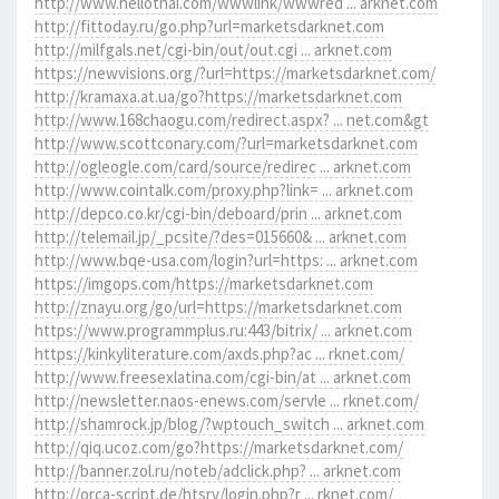
http://www.hellothai.com/wwwlink/wwwred ... arknet.com
http://fittoday.ru/go.php?url=marketsdarknet.com
http://milfgals.net/cgi-bin/out/out.cgi ... arknet.com
https://newvisions.org/?url=https://marketsdarknet.com/
http://kramaxa.at.ua/go?https://marketsdarknet.com
http://www.168chaogu.com/redirect.aspx? ... net.com&gt
http://www.scottconary.com/?url=marketsdarknet.com
http://ogleogle.com/card/source/redirec ... arknet.com
http://www.cointalk.com/proxy.php?link= ... arknet.com
http://depco.co.kr/cgi-bin/deboard/prin ... arknet.com
http://telemail.jp/_pcsite/?des=015660& ... arknet.com
http://www.bqe-usa.com/login?url=https: ... arknet.com
https://imgops.com/https://marketsdarknet.com
http://znayu.org/go/url=https://marketsdarknet.com
https://www.programmplus.ru:443/bitrix/ ... arknet.com
https://kinkyliterature.com/axds.php?ac ... rknet.com/
http://www.freesexlatina.com/cgi-bin/at ... arknet.com
http://newsletter.naos-enews.com/servle ... rknet.com/
http://shamrock.jp/blog/?wptouch_switch ... arknet.com
http://qiq.ucoz.com/go?https://marketsdarknet.com/
http://banner.zol.ru/noteb/adclick.php? ... arknet.com
http://orca-script.de/htsrv/login.php?r ... rknet.com/