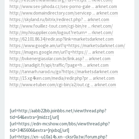
http://www.sex-jahoda.cz/sex-porno-gale ... arknet.com
http://www.domaindirectory.com/servicep ... arknet.com
https://skyland.ru/bitrix/redirect.php? ... arknet.com
http://www.fouillez-tout.com/cgi-bin/re ... rknet.com/
http://my.hisupplier.com/logout?return= ... rknet.com/
http://62.101.86.34/redir.asp?link=marketsdarknet.com
https://www.google.am/url?q=https://marketsdarknet.com/
https://images.google.mn/url?q=https:// ... arknet.com
http://bvkenergiasolar.com.br/link.asp? ... arknet.com
https://anadigit.fr/api/traffic/?page=h ... arknet.com
http://tannarh.narod.ru/go?https://marketsdarknet.com
http://15.xg4ken.com/media/redir.php?pr ... arknet.com
http://www.etuber.com/cgi-bin/a2/out.cg ... arknet.com
[url=http://aabb22bb.joinbbs.net/viewthread.php?
tid=64&extra=]midzz[/url]
[url=https://edn-mcshow.com/bbs/viewthread.php?
tid=3465606&extra=]njxbq[/url]
[url=https://xn--u10a14s.xn--cksr0a.tw/forum.php?