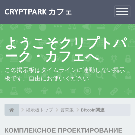
CRYPTPARK カフェ
Toggle
Navigatio
ようこそクリプトパ
ーク・カフェへ
この掲示板はタイムラインに連動しない掲示
板です、自由にお使いください
掲示板トップ
質問版
BItcoin関連
КОМПЛЕКСНОЕ ПРОЕКТИРОВАНИЕ