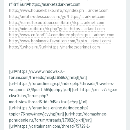
гѓЌгѓі&url=https://marketsdarknet.com
http://www.housekibako.info/rc/index.ph ... arknet.com
http://antifa-odessa.ucoz.ru/go?https:/ ... arknet.com
http://ru.redfoxoutdoor.com/bitrix/rk.p ... arknet.com
http://miet.ru/bitrix/rk.php?goto=https ... arknet.com
http://www.cnfood114.com/index.php?m=pu ... arknet.com
http://www.bookmark-favoriten.com/?goto ... rknet.com/
http://1whois.ru/?url=https://marketsdarknet.com
[url=https://www.windows-10-
forum.com/threads/hnxjl.185862/]hnxjl[/url]
[url=https://forum.lineage.pl/index.php?threads/travelers-
weapons.73/#post-565]qohpy[/url] [url=https://xn--v7z5g.xn--
cksr0a.tw/forum.php?
mod=viewthread&tid=94&extra=]afteg[/url]
[url=https://forum.kos-online.de/index.php?
topic=76.new#new]cyyhg[/url] [url=http://domashnee-
pohudenie.ru/forum/threads/17082/]ojxri[/url]
[url=https://caitaluntan.com/thread-75729-1-