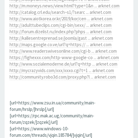
http://m.moneys.news/view.html?type=1&n ... arknet.com
http://catalog.crl.edu/search~s1/?searc ... arknet.com
http://www.aiotkorea.or.kr/2019/kor/cen ... arknet.com
http://adulttubeclips.com/cgi-bin/sexx/ ... arknet.com
http://forum.dizelist.ru/index.php?phps ... arknet.com
http://kallesentreprenad.se/joomla/gast ... arknet.com
http://maps.google.co.ve/url?q=https:// ... arknet.com
http://www.readerswivesonline.com/cgi-b ... arknet.com
https://fighexxx.com/http-www-google-co ... arknet.com
http://www.sozialemoderne.de/url?q=http ... arknet.com
http://mycrazyvids.com/xxx/xxxo.cgi?t=1 ... arknet.com
http://community.robo3d.com/proxy.php?l ... arknet.com
[url=https://www.zsu.in.ua/community/main-
forum/hrslp/]hrslp[/url]
[url=https://rpc.mak.ac.ug/community/main-
forum/zqzek/]zqzek[/url]
[url=https://www.windows-10-
forum.com/threads/vjqin.185784/]vjqin[/url]