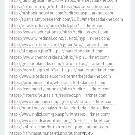
http://jump.ugukan.net/?url=https://marketsdarknet.com
https://infosort.ru/go?url=https://marketsdarknet.com
http://m.shopinhouston.com/redirect.asp ... arknet.com
http://spanish.myoresearch.com/?URL=marketsdarknet.com
http://e-raskrutka.ru/bitrix/click.php? ... arknet.com
https://www.leaducation.ru/bitrix/redir ... arknet.com
https://www.wiredmail.co.nz/clients/hyp ... rknet.com/
http://www.eroticlinks.net/cgi-bin/atx/ ... arknet.com
http://ste.ag/go.php?https://marketsdarknet.com
https://www.chernovskie.ru/bitrix/rk.ph ... rknet.com/
http://geilebookmarks.com/?goto=https:/ ... arknet.com
https://nora.biz/go.php?url=https://marketsdarknet.com
http://www.sitedossier.com/site/marketsdarknet.com
https://prodomain.info/whois/marketsdarknet.com
https://communitysound.ru/bitrix/redire ... arknet.com
https://intersofteurasia.ru/redirect.ph ... arknet.com
http://www.riomoms.com/cgi-bin/a2/out.c ... arknet.com
http://neon.today/analyze/url/marketsda ... dates-live
http://www.nnjjzj.com/go.asp?url=https: ... rknet.com/
http://www.childcareontario.org/r?u=htt ... arknet.com
http://izobretu.com/bitrix/redirect.php ... arknet.com
https://rallynasaura.net/rd.php?author=
г‚»г‚­