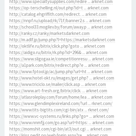
http://www.specialtysupplies.com/redire ... arknet.com
https://op-terschelling.nl/out.php?id=t ... arknet.com
http://catalog.ehgriffith.com/redirect. ... arknet.com
https://nnpf.ru/upload/rk/71f/banner2.s ... arknet.com
http://school33.mogilev.by/forum/away.p ... arknet.com
http://ranky.cz/ranky/marketsdarknet.com
http://m.adlf.jp/jump.php?l=https://marketsdarknet.com
http://oktlife.ru/bitrix/click.php?goto ... arknet.com
https://aidigo.ru/bitrix/rk.php?id=296& ... arknet.com
https://www.sligogaa.ie/competitionresu ... arknet.com
http://a1park.com/bitrix/redirect.php?e ... arknet.com
http://www.fptool.jp/ac/jump.php?url=ht ... arknet.com
http://www.hotel-okt.ru/images/get.php? ... arknet.com
http://www.triciclo.se/mailer/click.asp ... arknet.com
https://www.art-fresh.org/bitrix/click. ... arknet.com
http://atlasroleplay.com/forum/home/lea ... arknet.com
https://www.glendimplexireland.com/?url ... rknet.com/
http://www.tits-bigtits.com/cgi-bin/atx ... rknet.com/
https://www.vc-systems.ru/links.php?go= ... arknet.com
http://www.nnmfjj.com/go.asp?url=https: ... arknet.com
https://momshit.com/cgi-bin/at3/out.cgi ... arknet.com
http://iriss.pedit.no/web/login.aspx?re ... arknet.com