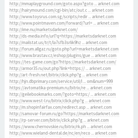
http://mmaplayground.com/goto.aspx?goto ... arknet.com
http://hairymound.com/cgi-bin/atc/out.c ... arknet.com
http://www.toysrus.com.sg/scripts/redir ... arknet.com
http://www.pointmaven.com/forward/?url= ... arknet.com
http://ime.nu/marketsdarknet.com/
http://ds-media.info/url?q=https://marketsdarknet.com
http://mailstat.us/tr/t/la7sfb3srlik9hz ... arknet.com
http://forum.allgaz.ru/goto.php?url=marketsdarknet.com
http://www.brastav.cz/eshop/plugins/gue ... arknet.com
https://tes-game.com/go?https://marketsdarknet.com/
http://armor35.ru/out.php?link=https:// ... arknet.com
http://art-fresh.net/bitrix/click.php?g ... arknet.com
http://hjn.dbprimary.com/service/util/l ... om&num=999
https://avtomatika-premium.ru/bitrix/re ... arknet.com
http://geilebookmarks.com/?goto=https:/ ... arknet.com
http://www.west-l.ru/bitrix/click.php?g ... arknet.com
http://m.shopinfairfax.com/redirect.asp ... arknet.com
http://samovar-forum.ru/go?https://marketsdarknet.com
http://rp-server.com/bitrix/click.php?g ... arknet.com
https://www.chernovskie.ru/bitrix/rk.ph ... arknet.com
http://www.wieland-dental.de/nc/en/reco ... arknet.com