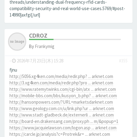
threads/understanding-dual-frequency-rfid-cards-
compatibility-security-and-real-world-use-cases.5769/#post-
14990]axfgi[/url]
CDROZ
By
Frankymig
-
2026年7月23日(木) 15:28
#355
fjnu
http://5056.xg4ken.com/media/redir.php? ... arknet.com
http://3.xg4ken.com/media/redir.php?pro ... arknet.com
http://www.ratemytwinks.com/cgi-bin/atx ... arknet.com
http://mobile-bbs.com/bbs/kusyon_b.php? ... arknet.com
http://hansonpowers.com/?URL=marketsdarknet.com
http://www.geology.com.cn/u/link.php?ur ... arknet.com
http://www.stadt-gladbeck.de/externerli ... arknet.com
http://board-en.drakensang.com/proxy.ph ... m/&popup=1
https://www.jacquielawson.com/logon.asp ... arknet.com
https://carcle.jp/analysis?c=Protrek&r= ... arknet.com