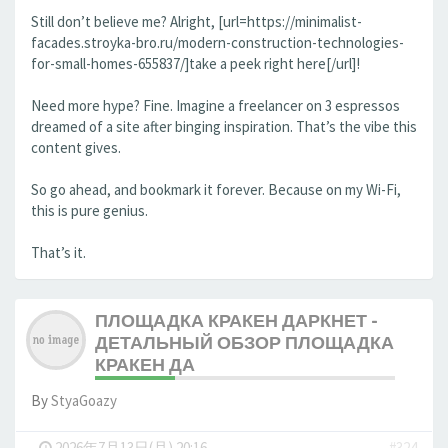
Still don’t believe me? Alright, [url=https://minimalist-
facades.stroyka-bro.ru/modern-construction-technologies-
for-small-homes-655837/]take a peek right here[/url]!
Need more hype? Fine. Imagine a freelancer on 3 espressos
dreamed of a site after binging inspiration. That’s the vibe this
content gives.
So go ahead, and bookmark it forever. Because on my Wi-Fi,
this is pure genius.
That’s it.
ПЛОЩАДКА КРАКЕН ДАРКНЕТ -
ДЕТАЛЬНЫЙ ОБЗОР ПЛОЩАДКА
КРАКЕН ДА
By
StyaGoazy
-
2026年7月13日(月) 20:16
#324