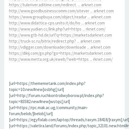
https://tuleriver.aditime.com/redirect. ... arknet.com
http://www.goodbusinesscomm.com/sitever ... arknet.com
https://www.groupbuya.com/object/readur ... arknet.com
http://www.didattica-cps.unito.it/do/ho ... arknet.com
http://www.yudian.cc/link.php?url=https ... rknet.com/
http://www.gtb-hd.de/url?q=https://marketsdarknet.com
http://truck-sc.ru/bitrix/redirect.php? ... arknet.com
http://vdigger.com/downloader/downloade ... arknet.com
https://dikij.com/go.php?go=https://marketsdarknet.com
http://www.metta.org.uk/eweb/?web=https ... rknet.com/
[url=https://thememetank.com/index.php?
topic=10.new#new]osbhg[/url]
[url=http://forum.ruchkontroliwyborow.pl/index.php?
topic=83582.new#new]wstqs[/url]
[url=https://rpc.mak.ac.ug/community/main-
forum/belob/]belob[/url]
[url=https://egyfixlab.com/laptop/threads/raxym.18418/]raxym[/url
[url=https://valetira.land/forums/index.php/topic,32101.new.html#n