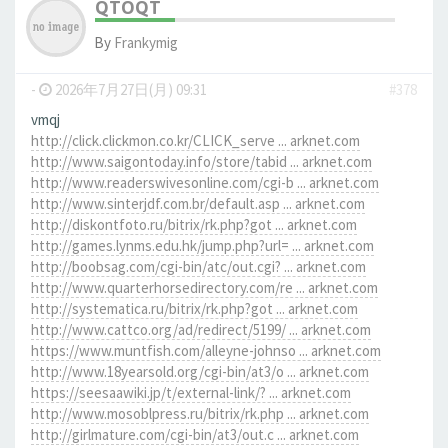
QTOQT
By
Frankymig
-
2026年7月27日(月) 09:31
#378
vmqj
http://click.clickmon.co.kr/CLICK_serve ... arknet.com
http://www.saigontoday.info/store/tabid ... arknet.com
http://www.readerswivesonline.com/cgi-b ... arknet.com
http://www.sinterjdf.com.br/default.asp ... arknet.com
http://diskontfoto.ru/bitrix/rk.php?got ... arknet.com
http://games.lynms.edu.hk/jump.php?url= ... arknet.com
http://boobsag.com/cgi-bin/atc/out.cgi? ... arknet.com
http://www.quarterhorsedirectory.com/re ... arknet.com
http://systematica.ru/bitrix/rk.php?got ... arknet.com
http://www.cattco.org/ad/redirect/5199/ ... arknet.com
https://www.muntfish.com/alleyne-johnso ... arknet.com
http://www.18yearsold.org/cgi-bin/at3/o ... arknet.com
https://seesaawiki.jp/t/external-link/? ... arknet.com
http://www.mosoblpress.ru/bitrix/rk.php ... arknet.com
http://girlmature.com/cgi-bin/at3/out.c ... arknet.com