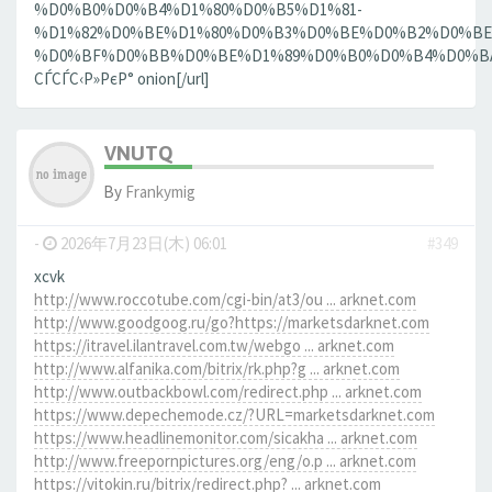
%D0%B0%D0%B4%D1%80%D0%B5%D1%81-
%D1%82%D0%BE%D1%80%D0%B3%D0%BE%D0%B2%D0%BE
%D0%BF%D0%BB%D0%BE%D1%89%D0%B0%D0%B4%D0%BA%D0
СЃСЃС‹Р»РєР° onion[/url]
VNUTQ
By
Frankymig
-
2026年7月23日(木) 06:01
#349
xcvk
http://www.roccotube.com/cgi-bin/at3/ou ... arknet.com
http://www.goodgoog.ru/go?https://marketsdarknet.com
https://itravel.ilantravel.com.tw/webgo ... arknet.com
http://www.alfanika.com/bitrix/rk.php?g ... arknet.com
http://www.outbackbowl.com/redirect.php ... arknet.com
https://www.depechemode.cz/?URL=marketsdarknet.com
https://www.headlinemonitor.com/sicakha ... arknet.com
http://www.freepornpictures.org/eng/o.p ... arknet.com
https://vitokin.ru/bitrix/redirect.php? ... arknet.com