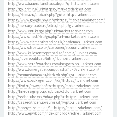
http://www.bauers-landhaus.de/url?q=htt ... arknet.com
http://go.iprim.ru/?url=https://marketsdarknet.com
https://4mma.ru/bitrix/rk.php?goto=http ... arknet.com
https://www.google.no/url?q=https://marketsdarknet.com/
http://mercury-trade.ru/bitrix/rk.php?g ... arknet.com
http://www.enu.kz/go.php?url=marketsdarknet.com
https://www.med74.ru/go.php?url=marketsdarknet.com
https://www.elementbrand.co.uk/on/deman ... arknet.com
https://www.frost.co.uk/customer/accoun ... arknet.com
http://www.kallesentreprenad.se/joomla/ ... rknet.com/
https://loverepublic.ru/bitrix/rk.php?i ... arknet.com
http://www.setofwatches.com/inc/goto.ph ... arknet.com
http://www.tomergabel.com/ct.ashx?id=08 ... rknet.com/
http://neomedanapa.ru/bitrix/rk.php?got ... arknet.com
https://www.backagent.com/rdr/?https:// ... arknet.com
http://flyd.ru/away.php?to=https://marketsdarknet.com
http://finedesigngroup.ru/bitrix/click. ... arknet.com
http://redhdtube.xxx/hda/o.php?u=https: ... arknet.com
http://casaeditricenuovaurora.it/?wptou ... arknet.com
http://anonymize-me.de/?t=https://marketsdarknet.com/
http://www.epwk.com/index.php?do=redire ... arknet.com