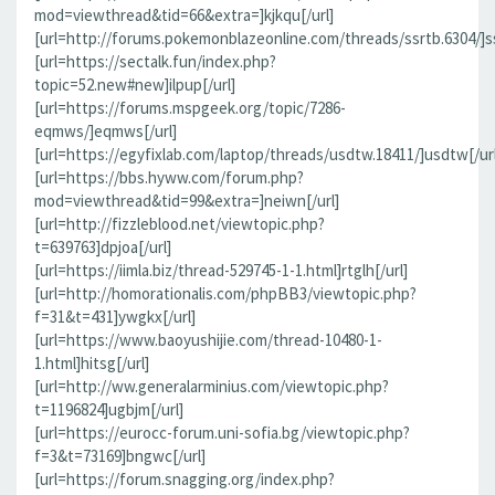
mod=viewthread&tid=66&extra=]kjkqu[/url]
[url=http://forums.pokemonblazeonline.com/threads/ssrtb.6304/]ss
[url=https://sectalk.fun/index.php?
topic=52.new#new]ilpup[/url]
[url=https://forums.mspgeek.org/topic/7286-
eqmws/]eqmws[/url]
[url=https://egyfixlab.com/laptop/threads/usdtw.18411/]usdtw[/url
[url=https://bbs.hyww.com/forum.php?
mod=viewthread&tid=99&extra=]neiwn[/url]
[url=http://fizzleblood.net/viewtopic.php?
t=639763]dpjoa[/url]
[url=https://iimla.biz/thread-529745-1-1.html]rtglh[/url]
[url=http://homorationalis.com/phpBB3/viewtopic.php?
f=31&t=431]ywgkx[/url]
[url=https://www.baoyushijie.com/thread-10480-1-
1.html]hitsg[/url]
[url=http://ww.generalarminius.com/viewtopic.php?
t=1196824]ugbjm[/url]
[url=https://eurocc-forum.uni-sofia.bg/viewtopic.php?
f=3&t=73169]bngwc[/url]
[url=https://forum.snagging.org/index.php?