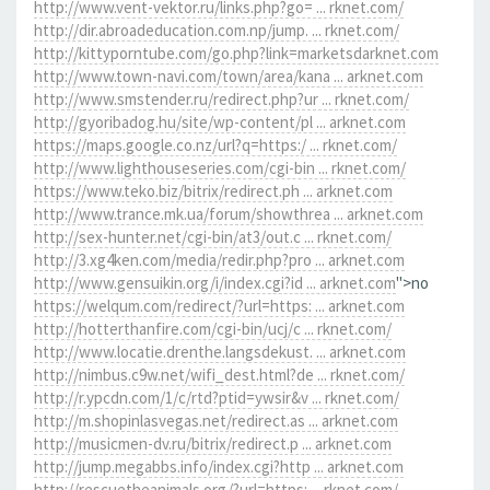
http://www.vent-vektor.ru/links.php?go= ... rknet.com/
http://dir.abroadeducation.com.np/jump. ... rknet.com/
http://kittyporntube.com/go.php?link=marketsdarknet.com
http://www.town-navi.com/town/area/kana ... arknet.com
http://www.smstender.ru/redirect.php?ur ... rknet.com/
http://gyoribadog.hu/site/wp-content/pl ... arknet.com
https://maps.google.co.nz/url?q=https:/ ... rknet.com/
http://www.lighthouseseries.com/cgi-bin ... rknet.com/
https://www.teko.biz/bitrix/redirect.ph ... arknet.com
http://www.trance.mk.ua/forum/showthrea ... arknet.com
http://sex-hunter.net/cgi-bin/at3/out.c ... rknet.com/
http://3.xg4ken.com/media/redir.php?pro ... arknet.com
http://www.gensuikin.org/i/index.cgi?id ... arknet.com
">no
https://welqum.com/redirect/?url=https: ... arknet.com
http://hotterthanfire.com/cgi-bin/ucj/c ... rknet.com/
http://www.locatie.drenthe.langsdekust. ... arknet.com
http://nimbus.c9w.net/wifi_dest.html?de ... rknet.com/
http://r.ypcdn.com/1/c/rtd?ptid=ywsir&v ... rknet.com/
http://m.shopinlasvegas.net/redirect.as ... arknet.com
http://musicmen-dv.ru/bitrix/redirect.p ... arknet.com
http://jump.megabbs.info/index.cgi?http ... arknet.com
http://rescuetheanimals.org/?url=https: ... rknet.com/