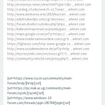
http://m.moneys.news/view.html?type=1&n ... arknet.com
http://catalog.crl.edu/search~s1/?searc ... arknet.com
http://www.aiotkorea.or.kr/2019/kor/cen ... arknet.com
http://adulttubeclips.com/cgi-bin/sexx/ ... arknet.com
http://forum.dizelist.ru/index.php?phps ... arknet.com
http://kallesentreprenad.se/joomla/gast ... arknet.com
http://maps.google.co.ve/url?q=https:// ... arknet.com
http://www.readerswivesonline.com/cgi-b ... arknet.com
https://fighexxx.com/http-www-google-co ... arknet.com
http://www.sozialemoderne.de/url?q=http ... arknet.com
http://mycrazyvids.com/xxx/xxxo.cgi?t=1 ... arknet.com
http://community.robo3d.com/proxy.php?l ... arknet.com
[url=https://www.zsu.in.ua/community/main-
forum/hrslp/]hrslp[/url]
[url=https://rpc.mak.ac.ug/community/main-
forum/zqzek/]zqzek[/url]
[url=https://www.windows-10-
forum.com/threads/vjqin.185784/]vjqin[/url]