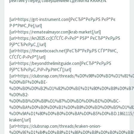
рейтингу перед совершением сделки на KRAKEN.
[url=https://grt-instrument.com]РєСЂР°РєРµРЅ РєР°Рє
Р·Р°Р№С‚Рё[/url]
[url=https://rematealmayor.com]krab market[/url]
[url=https://kn2025.cc]СЃСЃС‹Р»РєР° РЅР° РєСЂР°РєРµРЅ
РјР°СЂРєРµС‚[/url]
[url=https://thewebcoach.net]РєСЂР°РєРµРЅ СЃР°Р№С‚
СЃСЃС‹Р»РєР°[/url]
[url=https://beyondthelimitguide.com]РєСЂР°РєРµРЅ
РјР°СЂРєРµС‚РїР»РµР№СЃ[/url]
[url=https://clubsnap.com/threads/%D0%98%D0%BD%D
%D0%BF%D0%BE-
%D0%B0%D0%B2%D1%82%D0%BE%D1%80%D0%B8%D0%B7
%D0%B2-
%D0%BB%D0%B8%D1%87%D0%BD%D0%BE%D0%BC-
%D0%BA%D0%B0%D0%B1%D0%B8%D0%BD%D0%B5%D1%82
%D0%9A%D1%80%D0%B0%D0%BA%D0%B5%D0%BD.1861115/]
kraken[/url]
[url=https://clubsnap.com/threads/kraken-onion-
%D0%9E%D1%84%D0%B8%D1%86%D0%B8%D0%B0%D0%BB