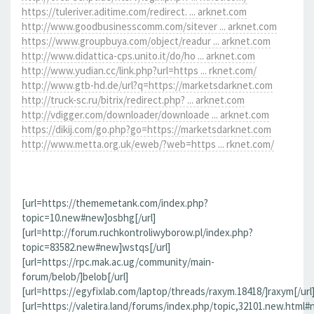
https://tuleriver.aditime.com/redirect. ... arknet.com
http://www.goodbusinesscomm.com/sitever ... arknet.com
https://www.groupbuya.com/object/readur ... arknet.com
http://www.didattica-cps.unito.it/do/ho ... arknet.com
http://www.yudian.cc/link.php?url=https ... rknet.com/
http://www.gtb-hd.de/url?q=https://marketsdarknet.com
http://truck-sc.ru/bitrix/redirect.php? ... arknet.com
http://vdigger.com/downloader/downloade ... arknet.com
https://dikij.com/go.php?go=https://marketsdarknet.com
http://www.metta.org.uk/eweb/?web=https ... rknet.com/
[url=https://thememetank.com/index.php?
topic=10.new#new]osbhg[/url]
[url=http://forum.ruchkontroliwyborow.pl/index.php?
topic=83582.new#new]wstqs[/url]
[url=https://rpc.mak.ac.ug/community/main-
forum/belob/]belob[/url]
[url=https://egyfixlab.com/laptop/threads/raxym.18418/]raxym[/url
[url=https://valetira.land/forums/index.php/topic,32101.new.html#n