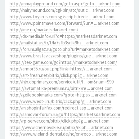
http://mmaplayground.com/goto.aspx?goto ... arknet.com
http://hairymound.com/cgi-bin/atc/out.c ... arknet.com
http://www.toysrus.com.sg/scripts/redir ... arknet.com
http://www.pointmaven.com/forward/?url= ... arknet.com
http://ime.nu/marketsdarknet.com/
http://ds-media.info/url?q=https://marketsdarknet.com
http://mailstat.us/tr/t/la7sfb3srlik9hz ... arknet.com
http://forum.allgaz.ru/goto.php?url=marketsdarknet.com
http://www.brastav.cz/eshop/plugins/gue ... arknet.com
https://tes-game.com/go?https://marketsdarknet.com/
http://armor35.ru/out.php?link=https:// ... arknet.com
http://art-fresh.net/bitrix/click.php?g ... arknet.com
http://hjn.dbprimary.com/service/util/l ... om&num=999
https://avtomatika-premium.ru/bitrix/re ... arknet.com
http://geilebookmarks.com/?goto=https:/ ... arknet.com
http://www.west-l.ru/bitrix/click.php?g ... arknet.com
http://m.shopinfairfax.com/redirect.asp ... arknet.com
http://samovar-forum.ru/go?https://marketsdarknet.com
http://rp-server.com/bitrix/click.php?g ... arknet.com
https://www.chernovskie.ru/bitrix/rk.ph ... arknet.com
http://www.wieland-dental.de/nc/en/reco ... arknet.com