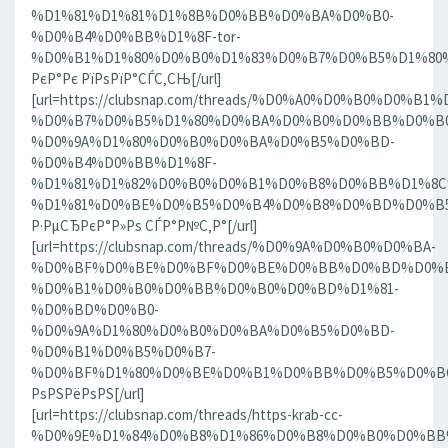
%D1%81%D1%81%D1%8B%D0%BB%D0%BA%D0%B0-
%D0%B4%D0%BB%D1%8F-tor-
%D0%B1%D1%80%D0%B0%D1%83%D0%B7%D0%B5%D1%80%D0
РєР°Рє РїРѕРїР°СЃС‚СЊ[/url]
[url=https://clubsnap.com/threads/%D0%A0%D0%B0%D0%
%D0%B7%D0%B5%D1%80%D0%BA%D0%B0%D0%BB%D0%B0
%D0%9A%D1%80%D0%B0%D0%BA%D0%B5%D0%BD-
%D0%B4%D0%BB%D1%8F-
%D1%81%D1%82%D0%B0%D0%B1%D0%B8%D0%BB%D1%8
%D1%81%D0%BE%D0%B5%D0%B4%D0%B8%D0%BD%D0%B5%D0
Р·РµСЂРєР°Р»Рѕ СЃР°Р№С‚Р°[/url]
[url=https://clubsnap.com/threads/%D0%9A%D0%B0%D0%BA-
%D0%BF%D0%BE%D0%BF%D0%BE%D0%BB%D0%BD%D0%B
%D0%B1%D0%B0%D0%BB%D0%B0%D0%BD%D1%81-
%D0%BD%D0%B0-
%D0%9A%D1%80%D0%B0%D0%BA%D0%B5%D0%BD-
%D0%B1%D0%B5%D0%B7-
%D0%BF%D1%80%D0%BE%D0%B1%D0%BB%D0%B5%D0%BC.18
РѕРЅРёРѕРЅ[/url]
[url=https://clubsnap.com/threads/https-krab-cc-
%D0%9E%D1%84%D0%B8%D1%86%D0%B8%D0%B0%D0%BB