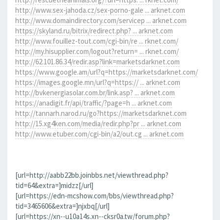
http://www.sex-jahoda.cz/sex-porno-gale ... arknet.com
http://www.domaindirectory.com/servicep ... arknet.com
https://skyland.ru/bitrix/redirect.php? ... arknet.com
http://www.fouillez-tout.com/cgi-bin/re ... rknet.com/
http://my.hisupplier.com/logout?return= ... rknet.com/
http://62.101.86.34/redir.asp?link=marketsdarknet.com
https://www.google.am/url?q=https://marketsdarknet.com/
https://images.google.mn/url?q=https:// ... arknet.com
http://bvkenergiasolar.com.br/link.asp? ... arknet.com
https://anadigit.fr/api/traffic/?page=h ... arknet.com
http://tannarh.narod.ru/go?https://marketsdarknet.com
http://15.xg4ken.com/media/redir.php?pr ... arknet.com
http://www.etuber.com/cgi-bin/a2/out.cg ... arknet.com
[url=http://aabb22bb.joinbbs.net/viewthread.php?
tid=64&extra=]midzz[/url]
[url=https://edn-mcshow.com/bbs/viewthread.php?
tid=3465606&extra=]njxbq[/url]
[url=https://xn--u10a14s.xn--cksr0a.tw/forum.php?