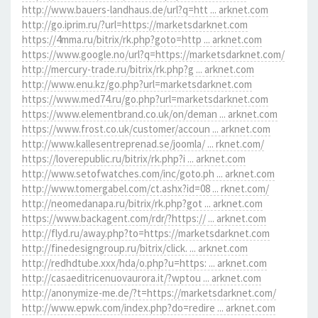
http://www.bauers-landhaus.de/url?q=htt ... arknet.com
http://go.iprim.ru/?url=https://marketsdarknet.com
https://4mma.ru/bitrix/rk.php?goto=http ... arknet.com
https://www.google.no/url?q=https://marketsdarknet.com/
http://mercury-trade.ru/bitrix/rk.php?g ... arknet.com
http://www.enu.kz/go.php?url=marketsdarknet.com
https://www.med74.ru/go.php?url=marketsdarknet.com
https://www.elementbrand.co.uk/on/deman ... arknet.com
https://www.frost.co.uk/customer/accoun ... arknet.com
http://www.kallesentreprenad.se/joomla/ ... rknet.com/
https://loverepublic.ru/bitrix/rk.php?i ... arknet.com
http://www.setofwatches.com/inc/goto.ph ... arknet.com
http://www.tomergabel.com/ct.ashx?id=08 ... rknet.com/
http://neomedanapa.ru/bitrix/rk.php?got ... arknet.com
https://www.backagent.com/rdr/?https:// ... arknet.com
http://flyd.ru/away.php?to=https://marketsdarknet.com
http://finedesigngroup.ru/bitrix/click. ... arknet.com
http://redhdtube.xxx/hda/o.php?u=https: ... arknet.com
http://casaeditricenuovaurora.it/?wptou ... arknet.com
http://anonymize-me.de/?t=https://marketsdarknet.com/
http://www.epwk.com/index.php?do=redire ... arknet.com