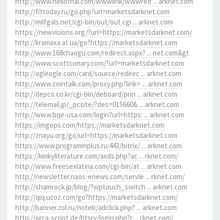
http://www.hellothai.com/wwwlink/wwwred ... arknet.com
http://fittoday.ru/go.php?url=marketsdarknet.com
http://milfgals.net/cgi-bin/out/out.cgi ... arknet.com
https://newvisions.org/?url=https://marketsdarknet.com/
http://kramaxa.at.ua/go?https://marketsdarknet.com
http://www.168chaogu.com/redirect.aspx? ... net.com&gt
http://www.scottconary.com/?url=marketsdarknet.com
http://ogleogle.com/card/source/redirec ... arknet.com
http://www.cointalk.com/proxy.php?link= ... arknet.com
http://depco.co.kr/cgi-bin/deboard/prin ... arknet.com
http://telemail.jp/_pcsite/?des=015660& ... arknet.com
http://www.bqe-usa.com/login?url=https: ... arknet.com
https://imgops.com/https://marketsdarknet.com
http://znayu.org/go/url=https://marketsdarknet.com
https://www.programmplus.ru:443/bitrix/ ... arknet.com
https://kinkyliterature.com/axds.php?ac ... rknet.com/
http://www.freesexlatina.com/cgi-bin/at ... arknet.com
http://newsletter.naos-enews.com/servle ... rknet.com/
http://shamrock.jp/blog/?wptouch_switch ... arknet.com
http://qiq.ucoz.com/go?https://marketsdarknet.com/
http://banner.zol.ru/noteb/adclick.php? ... arknet.com
http://orca-script.de/htsrv/login.php?r ... rknet.com/