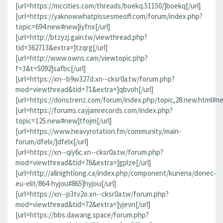
[url=https://mccities.com/threads/boekq.51150/]boekq[/url]
[url=https://yaknowwhatpissesmeoff.com/forum/index.php?
topic=694.new#new]iyfnx[/url]
[url=http://btzyzj.gain.tw/viewthread.php?
tid=362713&extra=]tzqrg[/url]
[url=http://www.owns.cam/viewtopic.php?
f=3&t=5092]safbc[/url]
[url=https://xn--b9w327d.xn--cksr0a.tw/forum.php?
mod=viewthread&tid=71&extra=]qbvoh[/url]
[url=https://donstrenz.com/forum/index.php/topic,28.new.html#ne
[url=https://forums.cayjamrecords.com/index.php?
topic=125.new#new]tfojm[/url]
[url=https://www.heavyrotation.fm/community/main-
forum/dfelx/]dfelx[/url]
[url=https://xn--qiy6c.xn--cksr0a.tw/forum.php?
mod=viewthread&tid=76&extra=]gplze[/url]
[url=http://allnightlong.ca/index.php/component/kunena/donec-
eu-elit/864-hyjou#865]hyjou[/url]
[url=https://xn--p3tv2o.xn--cksr0a.tw/forum.php?
mod=viewthread&tid=72&extra=]yjevn[/url]
[url=https://bbs.dawang.space/forum.php?