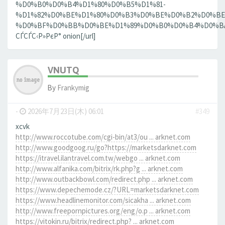
%D0%B0%D0%B4%D1%80%D0%B5%D1%81-
%D1%82%D0%BE%D1%80%D0%B3%D0%BE%D0%B2%D0%BE
%D0%BF%D0%BB%D0%BE%D1%89%D0%B0%D0%B4%D0%BA%D0
СЃСЃС‹Р»РєР° onion[/url]
VNUTQ
By
Frankymig
-
2026年7月23日(木) 06:01
#349
xcvk
http://www.roccotube.com/cgi-bin/at3/ou ... arknet.com
http://www.goodgoog.ru/go?https://marketsdarknet.com
https://itravel.ilantravel.com.tw/webgo ... arknet.com
http://www.alfanika.com/bitrix/rk.php?g ... arknet.com
http://www.outbackbowl.com/redirect.php ... arknet.com
https://www.depechemode.cz/?URL=marketsdarknet.com
https://www.headlinemonitor.com/sicakha ... arknet.com
http://www.freepornpictures.org/eng/o.p ... arknet.com
https://vitokin.ru/bitrix/redirect.php? ... arknet.com