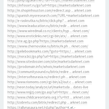
http://jump.ugukan.net/?url=https://marketsdarknet.com
https://infosort.ru/go?url=https://marketsdarknet.com
http://m.shopinhouston.com/redirect.asp ... arknet.com
http://spanish.myoresearch.com/?URL=marketsdarknet.com
http://e-raskrutka.ru/bitrix/click.php? ... arknet.com
https://www.leaducation.ru/bitrix/redir ... arknet.com
https://www.wiredmail.co.nz/clients/hyp ... rknet.com/
http://www.eroticlinks.net/cgi-bin/atx/ ... arknet.com
http://ste.ag/go.php?https://marketsdarknet.com
https://www.chernovskie.ru/bitrix/rk.ph ... rknet.com/
http://geilebookmarks.com/?goto=https:/ ... arknet.com
https://nora.biz/go.php?url=https://marketsdarknet.com
http://www.sitedossier.com/site/marketsdarknet.com
https://prodomain.info/whois/marketsdarknet.com
https://communitysound.ru/bitrix/redire ... arknet.com
https://intersofteurasia.ru/redirect.ph ... arknet.com
http://www.riomoms.com/cgi-bin/a2/out.c ... arknet.com
http://neon.today/analyze/url/marketsda ... dates-live
http://www.nnjjzj.com/go.asp?url=https: ... rknet.com/
http://www.childcareontario.org/r?u=htt ... arknet.com
http://izobretu.com/bitrix/redirect.php ... arknet.com
https://rallynasaura.net/rd.php?author=
г‚»г‚­