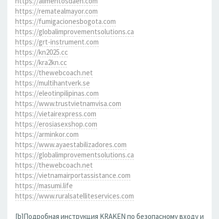
https://alimentosdaen.com
https://rematealmayor.com
https://fumigacionesbogota.com
https://globalimprovementsolutions.ca
https://grt-instrument.com
https://kn2025.cc
https://kra2kn.cc
https://thewebcoach.net
https://multihantverk.se
https://eleotinpilipinas.com
https://www.trustvietnamvisa.com
https://vietairexpress.com
https://erosiasexshop.com
https://arminkor.com
https://www.ayaestabilizadores.com
https://globalimprovementsolutions.ca
https://thewebcoach.net
https://vietnamairportassistance.com
https://masumi.life
https://www.ruralsatelliteservices.com
[b]Подробная инструкция KRAKEN по безопасному входу и