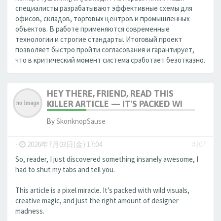
специалисты разрабатывают эффективные схемы для
офисов, складов, торговых центров и промышленных
объектов. В работе применяются современные
технологии и строгие стандарты. Итоговый проект
позволяет быстро пройти согласования и гарантирует,
что в критический момент система сработает безотказно.
HEY THERE, FRIEND, READ THIS
KILLER ARTICLE — IT'S PACKED WI
By
SkonknopSause
-
2026年7月03日(金) 17:04
#307
So, reader, I just discovered something insanely awesome, I
had to shut my tabs and tell you.
This article is a pixel miracle. It’s packed with wild visuals,
creative magic, and just the right amount of designer
madness.