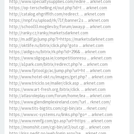
http://www.specialtysupplies.com/redire ... arknet.com
https://op-terschelling.nl/out.php?id=t ... arknet.com
http://catalog.ehgriffith.com/redirect. ... arknet.com
https://nnpf.ru/upload/rk/71f/banner2.s ... arknet.com
http://school33.mogilev.by/forum/away.p ... arknet.com
http://ranky.cz/ranky/marketsdarknet.com
http://m.adlf.jp/jump.php?l=https://marketsdarknet.com
http://oktlife.ru/bitrix/click.php?goto ... arknet.com
https://aidigo.ru/bitrix/rk.php?id=296& ... arknet.com
https://www.sligogaa.ie/competitionresu ... arknet.com
http://a1park.com/bitrix/redirect.php?e ... arknet.com
http://www.fptool.jp/ac/jump.php?url=ht ... arknet.com
http://www.hotel-okt.ru/images/get.php? ... arknet.com
http://www.triciclo.se/mailer/click.asp ... arknet.com
https://www.art-fresh.org/bitrix/click. ... arknet.com
http://atlasroleplay.com/forum/home/lea ... arknet.com
https://www.glendimplexireland.com/?url ... rknet.com/
http://www.tits-bigtits.com/cgi-bin/atx ... rknet.com/
https://www.vc-systems.ru/links.php?go= ... arknet.com
http://www.nnmfjj.com/go.asp?url=https: ... arknet.com
https://momshit.com/cgi-bin/at3/out.cgi ... arknet.com
http://iriss.pedit.no/web/login.aspx?re ... arknet.com