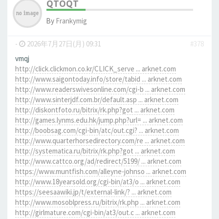
QTOQT
By
Frankymig
-
2026年7月27日(月) 09:31
#378
vmqj
http://click.clickmon.co.kr/CLICK_serve ... arknet.com
http://www.saigontoday.info/store/tabid ... arknet.com
http://www.readerswivesonline.com/cgi-b ... arknet.com
http://www.sinterjdf.com.br/default.asp ... arknet.com
http://diskontfoto.ru/bitrix/rk.php?got ... arknet.com
http://games.lynms.edu.hk/jump.php?url= ... arknet.com
http://boobsag.com/cgi-bin/atc/out.cgi? ... arknet.com
http://www.quarterhorsedirectory.com/re ... arknet.com
http://systematica.ru/bitrix/rk.php?got ... arknet.com
http://www.cattco.org/ad/redirect/5199/ ... arknet.com
https://www.muntfish.com/alleyne-johnso ... arknet.com
http://www.18yearsold.org/cgi-bin/at3/o ... arknet.com
https://seesaawiki.jp/t/external-link/? ... arknet.com
http://www.mosoblpress.ru/bitrix/rk.php ... arknet.com
http://girlmature.com/cgi-bin/at3/out.c ... arknet.com