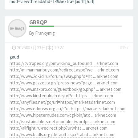
mod=viewthread&tid=149&extra=]aoflf[/url]
GBRQP
By
Frankymig
-
2026年7月23日(木) 19:27
#357
gaud
https://tvtropes.org/pmwiki/no_outbound ... arknet.com
http://m.manmanbuy.com/redirect.aspx?we ... arknet.com
http://www.2d-3d.ru/forum/away.php?s=ht ... arknet.com
http://www.gazzetta.gr/fpress-news?page ... arknet.com
http://www.msxpro.com/guestbook/go.php? ... arknet.com
http://www.kirstenulrich.de/url?q=https ... arknet.com
http://anyfiles.net/go/url=https://marketsdarknet.com
http://www.edonsw.org.au/r?u=https://marketsdarknet.com
http://www.hipsternudes.com/cgi-bin/atx ... arknet.com
http://sustainable-s.net/modules/wordpr ... arknet.com
http://allfight.ru/redirect.php?url=htt ... arknet.com
http://www.bcdls.org/default.aspx?tabid ... arknet.com