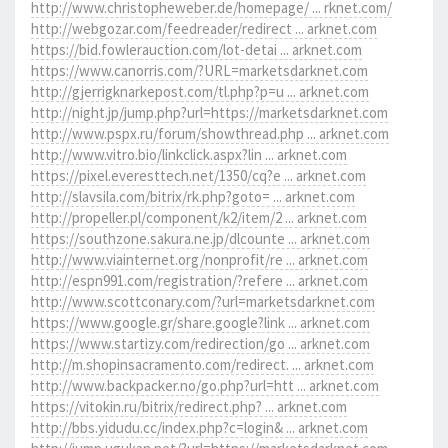
http://www.christopheweber.de/homepage/ ... rknet.com/
http://webgozar.com/feedreader/redirect ... arknet.com
https://bid.fowlerauction.com/lot-detai ... arknet.com
https://www.canorris.com/?URL=marketsdarknet.com
http://gjerrigknarkepost.com/tl.php?p=u ... arknet.com
http://night.jp/jump.php?url=https://marketsdarknet.com
http://www.pspx.ru/forum/showthread.php ... arknet.com
http://www.vitro.bio/linkclick.aspx?lin ... arknet.com
https://pixel.everesttech.net/1350/cq?e ... arknet.com
http://slavsila.com/bitrix/rk.php?goto= ... arknet.com
http://propeller.pl/component/k2/item/2 ... arknet.com
https://southzone.sakura.ne.jp/dlcounte ... arknet.com
http://www.viainternet.org/nonprofit/re ... arknet.com
http://espn991.com/registration/?refere ... arknet.com
http://www.scottconary.com/?url=marketsdarknet.com
https://www.google.gr/share.google?link ... arknet.com
https://www.startizy.com/redirection/go ... arknet.com
http://m.shopinsacramento.com/redirect. ... arknet.com
http://www.backpacker.no/go.php?url=htt ... arknet.com
https://vitokin.ru/bitrix/redirect.php? ... arknet.com
http://bbs.yidudu.cc/index.php?c=login& ... arknet.com