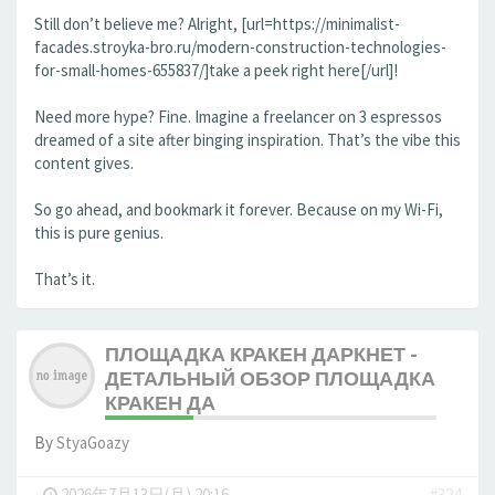
Still don’t believe me? Alright, [url=https://minimalist-
facades.stroyka-bro.ru/modern-construction-technologies-
for-small-homes-655837/]take a peek right here[/url]!
Need more hype? Fine. Imagine a freelancer on 3 espressos
dreamed of a site after binging inspiration. That’s the vibe this
content gives.
So go ahead, and bookmark it forever. Because on my Wi-Fi,
this is pure genius.
That’s it.
ПЛОЩАДКА КРАКЕН ДАРКНЕТ -
ДЕТАЛЬНЫЙ ОБЗОР ПЛОЩАДКА
КРАКЕН ДА
By
StyaGoazy
-
2026年7月13日(月) 20:16
#324