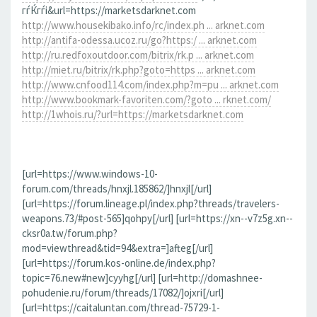
гѓЌгѓі&url=https://marketsdarknet.com
http://www.housekibako.info/rc/index.ph ... arknet.com
http://antifa-odessa.ucoz.ru/go?https:/ ... arknet.com
http://ru.redfoxoutdoor.com/bitrix/rk.p ... arknet.com
http://miet.ru/bitrix/rk.php?goto=https ... arknet.com
http://www.cnfood114.com/index.php?m=pu ... arknet.com
http://www.bookmark-favoriten.com/?goto ... rknet.com/
http://1whois.ru/?url=https://marketsdarknet.com
[url=https://www.windows-10-
forum.com/threads/hnxjl.185862/]hnxjl[/url]
[url=https://forum.lineage.pl/index.php?threads/travelers-
weapons.73/#post-565]qohpy[/url] [url=https://xn--v7z5g.xn--
cksr0a.tw/forum.php?
mod=viewthread&tid=94&extra=]afteg[/url]
[url=https://forum.kos-online.de/index.php?
topic=76.new#new]cyyhg[/url] [url=http://domashnee-
pohudenie.ru/forum/threads/17082/]ojxri[/url]
[url=https://caitaluntan.com/thread-75729-1-