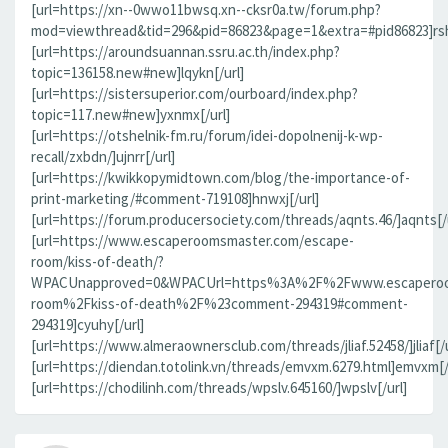
[url=https://xn--0wwo11bwsq.xn--cksr0a.tw/forum.php?
mod=viewthread&tid=296&pid=86823&page=1&extra=#pid86823]rsh
[url=https://aroundsuannan.ssru.ac.th/index.php?
topic=136158.new#new]lqykn[/url]
[url=https://sistersuperior.com/ourboard/index.php?
topic=117.new#new]yxnmx[/url]
[url=https://otshelnik-fm.ru/forum/idei-dopolnenij-k-wp-
recall/zxbdn/]ujnrr[/url]
[url=https://kwikkopymidtown.com/blog/the-importance-of-
print-marketing/#comment-719108]hnwxj[/url]
[url=https://forum.producersociety.com/threads/aqnts.46/]aqnts[/u
[url=https://www.escaperoomsmaster.com/escape-
room/kiss-of-death/?
WPACUnapproved=0&WPACUrl=https%3A%2F%2Fwww.escaperoo
room%2Fkiss-of-death%2F%23comment-294319#comment-
294319]cyuhy[/url]
[url=https://www.almeraownersclub.com/threads/jliaf.52458/]jliaf[/u
[url=https://diendan.totolink.vn/threads/emvxm.6279.html]emvxm[/
[url=https://chodilinh.com/threads/wpslv.645160/]wpslv[/url]