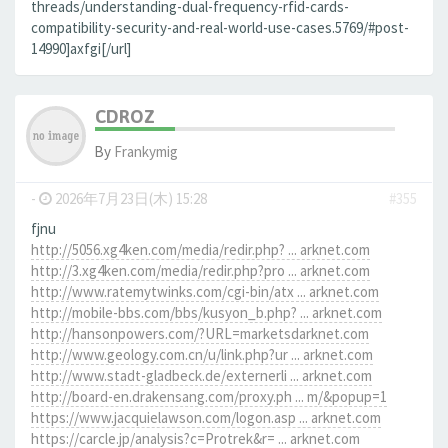
threads/understanding-dual-frequency-rfid-cards-
compatibility-security-and-real-world-use-cases.5769/#post-
14990]axfgi[/url]
CDROZ
By
Frankymig
-
2026年7月23日(木) 15:28
#355
fjnu
http://5056.xg4ken.com/media/redir.php? ... arknet.com
http://3.xg4ken.com/media/redir.php?pro ... arknet.com
http://www.ratemytwinks.com/cgi-bin/atx ... arknet.com
http://mobile-bbs.com/bbs/kusyon_b.php? ... arknet.com
http://hansonpowers.com/?URL=marketsdarknet.com
http://www.geology.com.cn/u/link.php?ur ... arknet.com
http://www.stadt-gladbeck.de/externerli ... arknet.com
http://board-en.drakensang.com/proxy.ph ... m/&popup=1
https://www.jacquielawson.com/logon.asp ... arknet.com
https://carcle.jp/analysis?c=Protrek&r= ... arknet.com