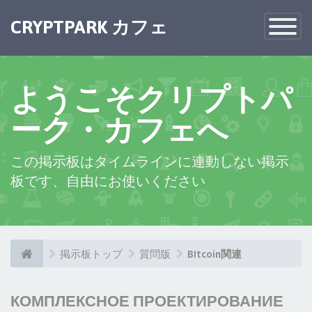
CRYPTPARK カフェ
Toggle
Navigatio
ようこそクリプトパ
ーク・カフェへ
この掲示板はタイムラインに連動しない掲示
板です、自由にお使いください
掲示板トップ
質問版
BItcoin関連
КОМПЛЕКСНОЕ ПРОЕКТИРОВАНИЕ