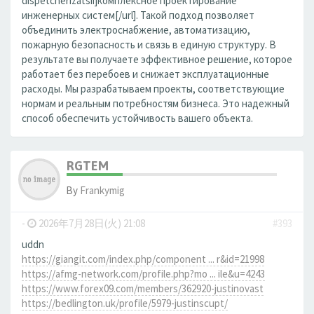
dispetcherizatsii]комплексное проектирование
инженерных систем[/url]. Такой подход позволяет
объединить электроснабжение, автоматизацию,
пожарную безопасность и связь в единую структуру. В
результате вы получаете эффективное решение, которое
работает без перебоев и снижает эксплуатационные
расходы. Мы разрабатываем проекты, соответствующие
нормам и реальным потребностям бизнеса. Это надежный
способ обеспечить устойчивость вашего объекта.
RGTEM
By
Frankymig
-
2026年7月28日(火) 21:08
#393
uddn
https://giangit.com/index.php/component ... r&id=21998
https://afmg-network.com/profile.php?mo ... ile&u=4243
https://www.forex09.com/members/362920-justinovast
https://bedlington.uk/profile/5979-justinscupt/