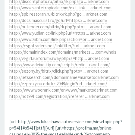
http://discontphoto.ru/bitrix/rk.php?go ... arknet.com
http://www.santetropicale.com/ext_link. ... arknet.com
http://spb.restoran.ru/bitrix/rk.php?go ... arknet.com
http://docs.masculist.ru/go/url=https:/ ... rknet.com/
http://m-tender.com/bitrix/rk.php?goto= ... arknet.com
http://www.yudian.cc/link.php?url=https ... arknet.com
http://www.ziibm.com/link.php?action=pr ... arknet.com
https://csgotraders.net/linkfilter/?url ... arknet.com
https://domainindex.com/domains/markets ... .com/whois
http://vl-girl.ru/forum/away.php?s=http ... arknet.com
https://www.deixe-tip.com/scripts/redir ... rknet.com/
http://sezony.by/bitrix/click.php?goto= ... arknet.com
http://letssearch.com/?domainname=marketsdarknet.com
http://ezproxy.nu.edu.kz:2048/login?url ... rknet.com/
https://www.woorank.com/en/www/marketsdarknet.com
http://hot991.com/registration/?referer ... arknet.com
[url=http://www.luka.shawsautoservice.com/viewtopic.php?
p=5411#p5411]sttfj[/url] [url=https://profma.ma/online-
casinos-uk-2025-the-most-reliable-and-26/#comment-