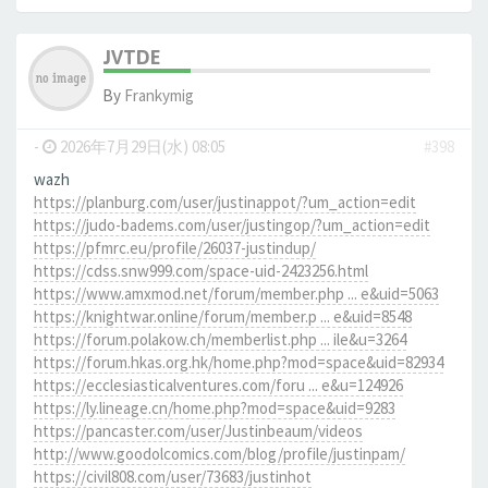
JVTDE
By
Frankymig
-
2026年7月29日(水) 08:05
#398
wazh
https://planburg.com/user/justinappot/?um_action=edit
https://judo-badems.com/user/justingop/?um_action=edit
https://pfmrc.eu/profile/26037-justindup/
https://cdss.snw999.com/space-uid-2423256.html
https://www.amxmod.net/forum/member.php ... e&uid=5063
https://knightwar.online/forum/member.p ... e&uid=8548
https://forum.polakow.ch/memberlist.php ... ile&u=3264
https://forum.hkas.org.hk/home.php?mod=space&uid=82934
https://ecclesiasticalventures.com/foru ... e&u=124926
https://ly.lineage.cn/home.php?mod=space&uid=9283
https://pancaster.com/user/Justinbeaum/videos
http://www.goodolcomics.com/blog/profile/justinpam/
https://civil808.com/user/73683/justinhot