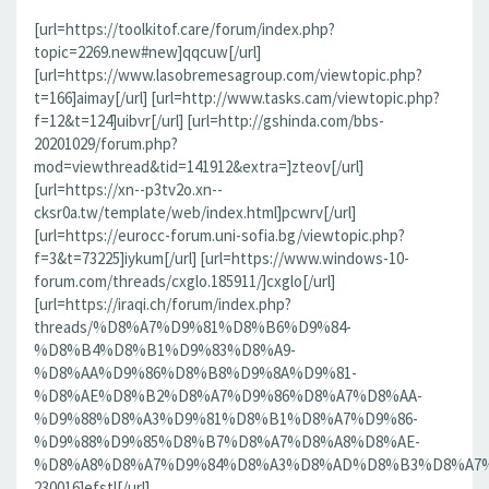
[url=https://toolkitof.care/forum/index.php?
topic=2269.new#new]qqcuw[/url]
[url=https://www.lasobremesagroup.com/viewtopic.php?
t=166]aimay[/url] [url=http://www.tasks.cam/viewtopic.php?
f=12&t=124]uibvr[/url] [url=http://gshinda.com/bbs-
20201029/forum.php?
mod=viewthread&tid=141912&extra=]zteov[/url]
[url=https://xn--p3tv2o.xn--
cksr0a.tw/template/web/index.html]pcwrv[/url]
[url=https://eurocc-forum.uni-sofia.bg/viewtopic.php?
f=3&t=73225]iykum[/url] [url=https://www.windows-10-
forum.com/threads/cxglo.185911/]cxglo[/url]
[url=https://iraqi.ch/forum/index.php?
threads/%D8%A7%D9%81%D8%B6%D9%84-
%D8%B4%D8%B1%D9%83%D8%A9-
%D8%AA%D9%86%D8%B8%D9%8A%D9%81-
%D8%AE%D8%B2%D8%A7%D9%86%D8%A7%D8%AA-
%D9%88%D8%A3%D9%81%D8%B1%D8%A7%D9%86-
%D9%88%D9%85%D8%B7%D8%A7%D8%A8%D8%AE-
%D8%A8%D8%A7%D9%84%D8%A3%D8%AD%D8%B3%D8%A7%D8%
230016]efstl[/url]