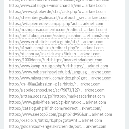
http://www.catalogue-vinsrichard.fr/win ... arknet.com
https://www.rybolov.de/stat/click.php?u ... arknet.com
http://sterenbergsalinas.nl/?wptouch_sw ... arknet.com
https://wiki.pierredev.com/api.php?acti ... arknet.com
http://m.shopinsacramento.com/redirect. ... rknet.com/
http://jpn1.fukugan.com/rssimg/cushion. ... et.com&amp
http://www.eroticlinks.net/cgi-bin/atx/ ... arknet.com
http://a1park.com/bitrix/redirect.php?e ... arknet.com
http://bti.com.ua/linkclick.aspx?link=h ... arknet.com
https://1000dor.ru/?url=https://marketsdarknet.com
http://www.kamp-n.ru/go.php?url=https:/ ... arknet.com
https://www.nabarunhssyl.edu.bd/Languag ... arknet.com
http://www.mipagerank.com/index.php?got ... arknet.com
http://xn--80aa2abssi.xn--p1ai/bitrix/r ... arknet.com
http://a.spolecznosci.net/ac/79873/127/ ... arknet.com
http://arttea.ucoz.ru/go?https://marketsdarknet.com
https://www.gals4free.net/cgi-bin/atx/o ... arknet.com
https://catalog.ehgriffith.com/redirect ... rknet.com/
https://www.seetop5.com/go.php?id=96&ur ... arknet.com
http://k-radio.ru/bitrix/rk.php?goto=ht ... arknet.com
http://goldankauf-engelskirchen.de/out. ... arknet.com