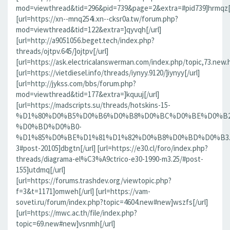
mod=viewthread&tid=296&pid=739&page=2&extra=#pid739]hrmqz[/
[url=https://xn--mnq254i.xn--cksr0a.tw/forum.php?
mod=viewthread&tid=122&extra=]qyvqh[/url]
[url=http://a9051056.beget.tech/index.php?
threads/ojtpv.645/]ojtpv[/url]
[url=https://ask.electricalanswerman.com/index.php/topic,73.new.
[url=https://vietdiesel.info/threads/iynyy.9120/]iynyy[/url]
[url=http://jykss.com/bbs/forum.php?
mod=viewthread&tid=177&extra=]kquuj[/url]
[url=https://madscripts.su/threads/hotskins-15-
%D1%80%D0%B5%D0%B6%D0%B8%D0%BC%D0%BE%D0%B2
%D0%BD%D0%B0-
%D1%85%D0%BE%D1%81%D1%82%D0%B8%D0%BD%D0%B3.37
3#post-20105]dbgtn[/url] [url=https://e30.cl/foro/index.php?
threads/diagrama-el%C3%A9ctrico-e30-1990-m3.25/#post-
155]utdmq[/url]
[url=https://forums.trashdev.org/viewtopic.php?
f=3&t=1171]omweh[/url] [url=https://vam-
soveti.ru/forum/index.php?topic=4604.new#new]wszfs[/url]
[url=https://mwc.ac.th/file/index.php?
topic=69.new#new]vsnmh[/url]