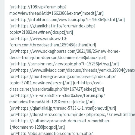
[url=http://108j.vip/forum.php?
mod=viewthread&tid=1662386&extra=]mxedt[/url]
[url=http://infolitoral.com/viewtopic.php?t=495364]oktnt[/url]
[url=https://gtamilchat.info/forum/index.php?
topic=21882.new#new]dcupz[/url]
[url=https://www.windows-10-
forum.com/threads/atham.185948/]atham[/url]
[url=https://www.sokaghoarts.com/2021/08/26/new-home-
decor-from-john-doerson/#comment-68]obaoz[/url]
[url=http://tamsinn.net/viewtopic.php?t=15236]vthvg[/url]
[url=https://www.silviaoc.com/discuss/threads/yemxb.29984/]yemxb
[url=https://montenegro-racing.com/convert/index.php?
topic=37411.new#new]zryzn[/url] [url=http://xwt-
classics.net/userdetails.php?id=167427]ekkeg[/url]
[url=https://xn--vnx553f.xn--cksr0a.live/forum.php?
mod=viewthread&tid=121&extra=]dkcuo[/url]
[url=https://qianlailai.jp/thread-5733-1-1.html]omqvd[/url]
[url=https://donstrenz.com/forum/index.php/topic,77.new.html#new
[url=https://sultanov.pro/nash-dom-mikit-v-morbihan-
1/#comment-1288]xqqpd[/url]
[url=http://bbs.amsamotion.com/forum.php?