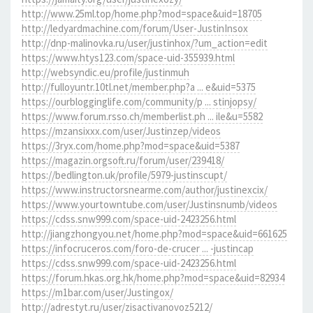
http://www.25ml.top/home.php?mod=space&uid=18705
http://ledyardmachine.com/forum/User-JustinInsox
http://dnp-malinovka.ru/user/justinhox/?um_action=edit
https://www.htys123.com/space-uid-355939.html
http://websyndic.eu/profile/justinmuh
http://fulloyuntr.10tl.net/member.php?a ... e&uid=5375
https://ourblogginglife.com/community/p ... stinjopsy/
https://www.forum.rsso.ch/memberlist.ph ... ile&u=5582
https://mzansixxx.com/user/Justinzep/videos
https://3ryx.com/home.php?mod=space&uid=5387
https://magazin.orgsoft.ru/forum/user/239418/
https://bedlington.uk/profile/5979-justinscupt/
https://www.instructorsnearme.com/author/justinexcix/
https://www.yourtowntube.com/user/Justinsnumb/videos
https://cdss.snw999.com/space-uid-2423256.html
http://jiangzhongyou.net/home.php?mod=space&uid=661625
https://infocruceros.com/foro-de-crucer ... -justincap
https://cdss.snw999.com/space-uid-2423256.html
https://forum.hkas.org.hk/home.php?mod=space&uid=82934
https://m1bar.com/user/Justingox/
http://adrestyt.ru/user/zisactivanovoz5212/