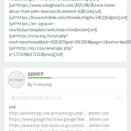
[url=https://www.sokaghoarts.com/2021/08/26/new-home-
decor-from-john-doerson/#comment-62]ltznk[/url]
[url=https://houseofclimb.com/threads/ndgms.5412/]ndgms[/url]
[url=https://xn--jqxqi.xn--
cksr0a.live/template/web/index.html]ncsmr[/url]
[url=http://nztw.org/forum.php?
mod=viewthread&tid=3505207&pid=3913034&page=1&extra=#pid3913
[url=http://nrj.rs.ba/viewtopic.php?
p=171316#p171316]onnxj[/url]
AKMFP
By
Frankymig
-
2026年7月30日(木) 01:10
#405
inid
http://www.btarg.com.ar/tracker/go.php? ... arknet.com
https://www.google.hn/share.google?link ... arknet.com
https://www.eye-eye-isuzu.co.jp/contact ... arknet.com