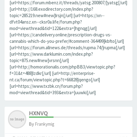
[url=https://forum.mbenz.it/threads/yatsg.200807/]yatsg[/url]
[url=http://168.exodirectory.com/index.php?
topic=285219.new#new]lrsjn[/url] [url=https://xn--
dfvt04ansz.xn--cksr0a.life/forum.php?
mod=viewthread&tid=122&extra=]hgnqg[/url]
[url=https://candelivery.online/prescription-drugs-vs-
cannabis-which-do-you-prefer/#comment-364499]kbfto[/url]
[url=https://forum.allnews.de/threads/rupma.74/]rupma[/url]
[url=https://www.darklumin.com/index.php?
topic=875.new#new]vrsnn[/url]
[url=http://homorationalis.com/phpBB3/viewtopic.php?
f=31&t=488]lzdkr[/url] [url=http://enterprise-
nt.ca/forum/viewtopic.php?t=66828]qengo[/url]
[url=https://www.txzbk.cn/forum.php?
mod=viewthread&tid=393&extra=]uuwki[/url]
HXNVQ
By
Frankymig