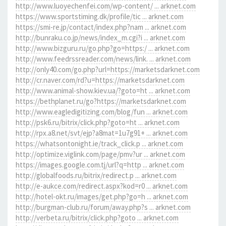
http://www.luoyechenfei.com/wp-content/ ... arknet.com
https://www.sportstiming.dk/profile/tic ... arknet.com
https://smi-re.jp/contact/index.php?nam ... arknet.com
http://bunraku.co.jp/news/index_m.cgi?i ... arknet.com
http://www.bizguru.ru/go.php?go=https:/ ... arknet.com
http://www.feedrssreader.com/news/link. ... arknet.com
http://only40.com/go.php?url=https://marketsdarknet.com
http://cr.naver.com/rd?u=https://marketsdarknet.com
http://www.animal-show.kiev.ua/?goto=ht ... arknet.com
https://bethplanet.ru/go?https://marketsdarknet.com
http://www.eagledigitizing.com/blog/fun ... arknet.com
http://psk6.ru/bitrix/click.php?goto=ht ... arknet.com
http://rpx.a8.net/svt/ejp?a8mat=1u7g91+ ... arknet.com
https://whatsontonight.ie/track_click.p ... arknet.com
http://optimize.viglink.com/page/pmv?ur ... arknet.com
https://images.google.com.tj/url?q=http ... arknet.com
http://globalfoods.ru/bitrix/redirect.p ... arknet.com
http://e-aukce.com/redirect.aspx?kod=r0 ... arknet.com
http://hotel-okt.ru/images/get.php?go=h ... arknet.com
http://burgman-club.ru/forum/away.php?s ... arknet.com
http://verbeta.ru/bitrix/click.php?goto ... arknet.com