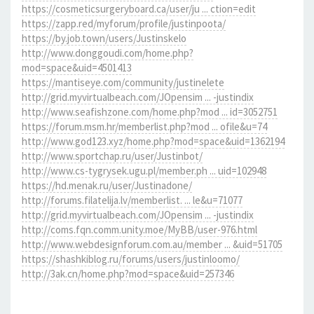
https://cosmeticsurgeryboard.ca/user/ju ... ction=edit
https://zapp.red/myforum/profile/justinpoota/
https://by.job.town/users/Justinskelo
http://www.donggoudi.com/home.php?
mod=space&uid=4501413
https://mantiseye.com/community/justinelete
http://grid.myvirtualbeach.com/JOpensim ... -justindix
http://www.seafishzone.com/home.php?mod ... id=3052751
https://forum.msm.hr/memberlist.php?mod ... ofile&u=74
http://www.god123.xyz/home.php?mod=space&uid=1362194
http://www.sportchap.ru/user/Justinbot/
http://www.cs-tygrysek.ugu.pl/member.ph ... uid=102948
https://hd.menak.ru/user/Justinadone/
http://forums.filatelija.lv/memberlist. ... le&u=71077
http://grid.myvirtualbeach.com/JOpensim ... -justindix
http://coms.fqn.comm.unity.moe/MyBB/user-976.html
http://www.webdesignforum.com.au/member ... &uid=51705
https://shashkiblog.ru/forums/users/justinloomo/
http://3ak.cn/home.php?mod=space&uid=257346