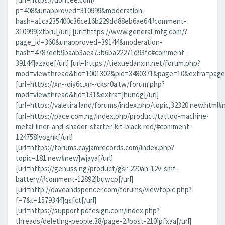
p=408&unapproved=310999&moderation-
hash=a1ca235400c36ce16b229dd88eb6ae64#comment-
310999]xfbru[/url] [url=https://www.general-mfg.com/?
page_id=360&unapproved=39144&moderation-
hash=4787eeb9baab3aea75b6ba22271d93fc#comment-
39144]azaqe[/url] [url=https://tiexuedanxin.net/forum.php?
mod=viewthread&tid=1001302&pid=3480371&page=10&extra=page%
[url=https://xn--qiy6c.xn--cksr0a.tw/forum.php?
mod=viewthread&tid=131&extra=]hundg[/url]
[url=https://valetira.land/forums/index.php/topic,32320.new.html#
[url=https://pace.com.ng/index.php/product/tattoo-machine-
metal-liner-and-shader-starter-kit-black-red/#comment-
124758]vognk[/url]
[url=https://forums.cayjamrecords.com/index.php?
topic=181.new#new]wjaya[/url]
[url=https://genuss.ng/product/gsr-220ah-12v-smf-
battery/#comment-12892]buwcp[/url]
[url=http://daveandspencer.com/forums/viewtopic.php?
f=7&t=1579344]qsfct[/url]
[url=https://support.pdfesign.com/index.php?
threads/deleting-people.38/page-2#post-210]pfxaa[/url]