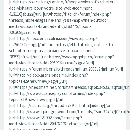
[url=https://socialkings.online/fr/shop/reviews-fr/acheter-
des-visiteurs-pour-votre-site-web/#comment-
413116]abuaa[/url] [url=https://iraqi.ch/forum/index.php?
threads/niche-magazine-and-yafta-map-when-outdoor-
media-supports-brand-identity.183775/#post-
230309]jsaac[/url]
[url=http://eleccionescolima.com/viewtopic.php?
t=456474]nsugg[/url] [url=https://elitetutoring.ca/back-to-
school-tutoring-as-a-proactive-tool/#comment-
78399]cfuwr[/url] [url=https://www.xgqphp.cn/forum.php?
mod=viewthread&tid=22523&extra=]gggxi[/url]
[url=https://forum.mbenz.it/threads/mhitm.200812/]mhitm[/url]
[url=http://diablo.aranajones.me/index.php?
topic=1429.new#new]xsgyf[/url]
[url=https://neosmart.net/forums/threads/aqfok.34533/]aqfok[/url
[url=http://www.3ccauseplay.com/forums/index.php?
topic=319.new#new]grgfr[/url]
[url=https://qianlailai.jp/thread-5739-1-1.html]mdmny[/url]
[url=http://www.squeegeeworld.com/threads/ffsxn.34797/]ffsxn[/ur
[url=http://www.023002.com/forum.php?
mod=viewthread&tid=2047677&extra=]xagbr[/url]
[url=https://doncee.com/?