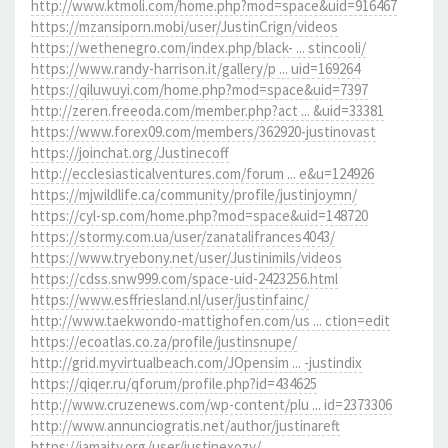
http://www.ktmoli.com/home.php?mod=space&uid=916467
https://mzansiporn.mobi/user/JustinCrign/videos
https://wethenegro.com/index.php/black- ... stincooli/
https://www.randy-harrison.it/gallery/p ... uid=169264
https://qiluwuyi.com/home.php?mod=space&uid=7397
http://zeren.freeoda.com/member.php?act ... &uid=33381
https://www.forex09.com/members/362920-justinovast
https://joinchat.org/Justinecoff
http://ecclesiasticalventures.com/forum ... e&u=124926
https://mjwildlife.ca/community/profile/justinjoymn/
https://cyl-sp.com/home.php?mod=space&uid=148720
https://stormy.com.ua/user/zanatalifrances4043/
https://www.tryebony.net/user/Justinimils/videos
https://cdss.snw999.com/space-uid-2423256.html
https://www.esffriesland.nl/user/justinfainc/
http://www.taekwondo-mattighofen.com/us ... ction=edit
https://ecoatlas.co.za/profile/justinsnupe/
http://grid.myvirtualbeach.com/JOpensim ... -justindix
https://qiqer.ru/qforum/profile.php?id=434625
http://www.cruzenews.com/wp-content/plu ... id=2373306
http://www.annunciogratis.net/author/justinareft
https://jamaity.org/user/justinexozy/