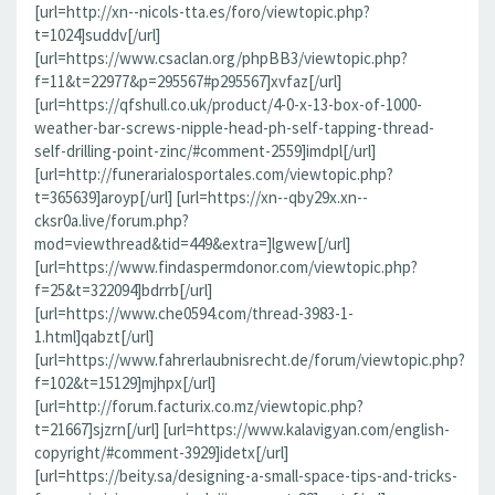
[url=http://xn--nicols-tta.es/foro/viewtopic.php?
t=1024]suddv[/url]
[url=https://www.csaclan.org/phpBB3/viewtopic.php?
f=11&t=22977&p=295567#p295567]xvfaz[/url]
[url=https://qfshull.co.uk/product/4-0-x-13-box-of-1000-
weather-bar-screws-nipple-head-ph-self-tapping-thread-
self-drilling-point-zinc/#comment-2559]imdpl[/url]
[url=http://funerarialosportales.com/viewtopic.php?
t=365639]aroyp[/url] [url=https://xn--qby29x.xn--
cksr0a.live/forum.php?
mod=viewthread&tid=449&extra=]lgwew[/url]
[url=https://www.findaspermdonor.com/viewtopic.php?
f=25&t=322094]bdrrb[/url]
[url=https://www.che0594.com/thread-3983-1-
1.html]qabzt[/url]
[url=https://www.fahrerlaubnisrecht.de/forum/viewtopic.php?
f=102&t=15129]mjhpx[/url]
[url=http://forum.facturix.co.mz/viewtopic.php?
t=21667]sjzrn[/url] [url=https://www.kalavigyan.com/english-
copyright/#comment-3929]idetx[/url]
[url=https://beity.sa/designing-a-small-space-tips-and-tricks-