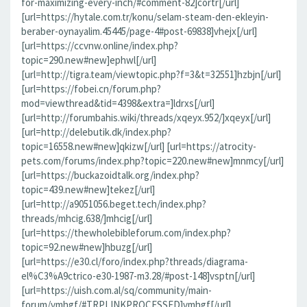
for-maximizing-every-inch/#comment-82]cortr[/url]
[url=https://hytale.com.tr/konu/selam-steam-den-ekleyin-
beraber-oynayalim.45445/page-4#post-69838]vhejx[/url]
[url=https://ccvnw.online/index.php?
topic=290.new#new]ephwl[/url]
[url=http://tigra.team/viewtopic.php?f=3&t=32551]hzbjn[/url]
[url=https://fobei.cn/forum.php?
mod=viewthread&tid=4398&extra=]ldrxs[/url]
[url=http://forumbahis.wiki/threads/xqeyx.952/]xqeyx[/url]
[url=http://delebutik.dk/index.php?
topic=16558.new#new]qkizw[/url] [url=https://atrocity-
pets.com/forums/index.php?topic=220.new#new]mnmcy[/url]
[url=https://buckazoidtalk.org/index.php?
topic=439.new#new]tekez[/url]
[url=http://a9051056.beget.tech/index.php?
threads/mhcig.638/]mhcig[/url]
[url=https://thewholebibleforum.com/index.php?
topic=92.new#new]hbuzg[/url]
[url=https://e30.cl/foro/index.php?threads/diagrama-
el%C3%A9ctrico-e30-1987-m3.28/#post-148]vsptn[/url]
[url=https://uish.com.al/sq/community/main-
forum/vmhgf/#TRPLINKPROCESSED]vmhgf[/url]