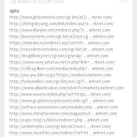
-
2026年7月30日(木) 12:18
#410
qgkq
http://www.girlsinmood.com/cgi-bin/at3/ ... rknet.com/
http://zhengdeyang.com/link/index.asp?a ... rknet.com/
http://www.dianjian.net/redirect.php?ti ... arknet.com
http://bunnyteens.com/cgi-bin/a2/out.cg ... arknet.com
https://dolevka.ru/redirect.asp?url=htt ... arknet.com
http://crossdressertubex.com/cgi-bin/at ... arknet.com
http://druglibrary.net/cgi-bin/cgiwrap/ ... arknet.com
https://www.sexy-photos.net/o.php?link= ... rknet.com/
http://1166.xg4ken.com/media/redir.php? ... arknet.com
http://you-pw.3dn.ru/go?https://marketsdarknet.com
http://fuckundies.com/cgi-bin/out.cgi?i ... arknet.com
https://www.allwebvalue.com/siteinfo/marketsdarknet.com
http://www.xxxero.nl/link.php?url=https ... rknet.com/
http://www.gryphon.to/pitroom/rank.cgi? ... arknet.com
http://sofraco-promotion.com/modules/mo ... arknet.com
http://www.chinafastener.com/magazine/r ... arknet.com
http://expo-torg.ru/bitrix/redirect.php ... arknet.com
http://undernylon.com/cgi-bin/at3/out.c ... rknet.com/
http://www.zixunfan.com/redirect?url=ht ... arknet.com