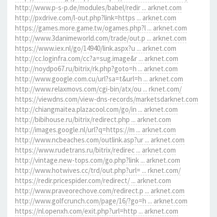
http://www.p-s-p.de/modules/babel/redir ... arknet.com
http://pxdrive.com/l-out.php?link=https ... arknet.com
https://games.more.game.tw/ogames.php?l ... arknet.com
http://www.3danimeworld.com/trade/out.p ... arknet.com
https://www.iex.nl/go/14940/link.aspx?u ... arknet.com
http://cc.loginfra.com/cc?a=sug.image&r ... arknet.com
http://noydpo67.ru/bitrix/rk.php?goto=h ... arknet.com
http://www.google.com.cu/url?sa=t&url=h ... arknet.com
http://www.relaxmovs.com/cgi-bin/atx/ou ... rknet.com/
https://viewdns.com/view-dns-records/marketsdarknet.com
http://chiangmaitea.plazacool.com/go/in ... arknet.com
http://bibihouse.ru/bitrix/redirect.php ... arknet.com
http://images.google.nl/url?q=https://m ... arknet.com
http://www.ncbeaches.com/outlink.asp?ur ... arknet.com
https://www.rudetrans.ru/bitrix/redirec ... arknet.com
http://vintage.new-tops.com/go.php?link ... arknet.com
http://www.hotwives.cc/trd/out.php?url= ... rknet.com/
https://redir.pricespider.com/redirect/ ... arknet.com
http://www.praveorechove.com/redirect.p ... arknet.com
http://www.golfcrunch.com/page/16/?go=h ... arknet.com
https://nl.openxh.com/exit.php?url=http ... arknet.com