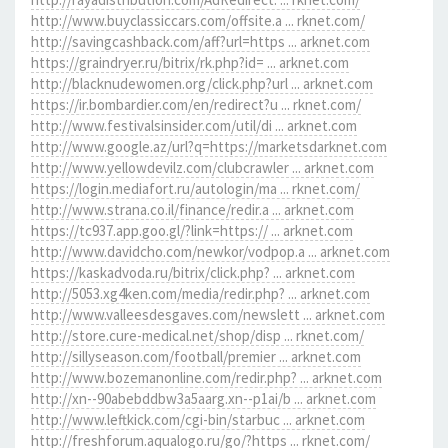
http://www.buyclassiccars.com/offsite.a ... rknet.com/
http://savingcashback.com/aff?url=https ... arknet.com
https://graindryer.ru/bitrix/rk.php?id= ... arknet.com
http://blacknudewomen.org/click.php?url ... arknet.com
https://ir.bombardier.com/en/redirect?u ... rknet.com/
http://www.festivalsinsider.com/util/di ... arknet.com
http://www.google.az/url?q=https://marketsdarknet.com
http://www.yellowdevilz.com/clubcrawler ... arknet.com
https://login.mediafort.ru/autologin/ma ... rknet.com/
http://www.strana.co.il/finance/redir.a ... arknet.com
https://tc937.app.goo.gl/?link=https:// ... arknet.com
http://www.davidcho.com/newkor/vodpop.a ... arknet.com
https://kaskadvoda.ru/bitrix/click.php? ... arknet.com
http://5053.xg4ken.com/media/redir.php? ... arknet.com
http://www.valleesdesgaves.com/newslett ... arknet.com
http://store.cure-medical.net/shop/disp ... rknet.com/
http://sillyseason.com/football/premier ... arknet.com
http://www.bozemanonline.com/redir.php? ... arknet.com
http://xn--90abebddbw3a5aarg.xn--p1ai/b ... arknet.com
http://www.leftkick.com/cgi-bin/starbuc ... arknet.com
http://freshforum.aqualogo.ru/go/?https ... rknet.com/