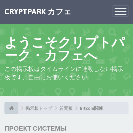
CRYPTPARK カフェ
Toggle
Navigatio
ようこそクリプトパ
ーク・カフェへ
この掲示板はタイムラインに連動しない掲示
板です、自由にお使いください
掲示板トップ
質問版
BItcoin関連
ПРОЕКТ СИСТЕМЫ