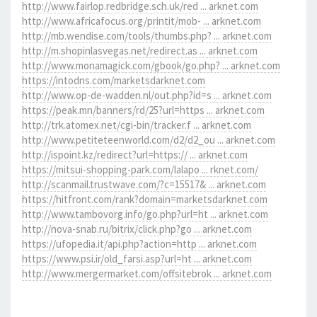
http://www.fairlop.redbridge.sch.uk/red ... arknet.com
http://www.africafocus.org/printit/mob- ... arknet.com
http://mb.wendise.com/tools/thumbs.php? ... arknet.com
http://m.shopinlasvegas.net/redirect.as ... arknet.com
http://www.monamagick.com/gbook/go.php? ... arknet.com
https://intodns.com/marketsdarknet.com
http://www.op-de-wadden.nl/out.php?id=s ... arknet.com
https://peak.mn/banners/rd/25?url=https ... arknet.com
http://trk.atomex.net/cgi-bin/tracker.f ... arknet.com
http://www.petiteteenworld.com/d2/d2_ou ... arknet.com
http://ispoint.kz/redirect?url=https:// ... arknet.com
https://mitsui-shopping-park.com/lalapo ... rknet.com/
http://scanmail.trustwave.com/?c=15517& ... arknet.com
https://hitfront.com/rank?domain=marketsdarknet.com
http://www.tambovorg.info/go.php?url=ht ... arknet.com
http://nova-snab.ru/bitrix/click.php?go ... arknet.com
https://ufopedia.it/api.php?action=http ... arknet.com
https://www.psi.ir/old_farsi.asp?url=ht ... arknet.com
http://www.mergermarket.com/offsitebrok ... arknet.com