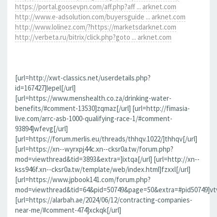
https://portal.goosevpn.com/aff.php?aff ... arknet.com
http://www.e-adsolution.com/buyersguide ... arknet.com
http://www.lolinez.com/?https://marketsdarknet.com
http://verbeta.ru/bitrix/click.php?goto ... arknet.com
[url=http://xwt-classics.net/userdetails.php?
id=167427]lepel[/url]
[url=https://www.menshealth.co.za/drinking-water-
benefits/#comment-13530]zqmaz[/url] [url=http://fimasia-
live.com/arrc-asb-1000-qualifying-race-1/#comment-
93894]wfevg[/url]
[url=https://forum.merlis.eu/threads/thhqv.1022/]thhqv[/url]
[url=https://xn--wyrxpj44c.xn--cksr0a.tw/forum.php?
mod=viewthread&tid=3893&extra=]ixtqa[/url] [url=http://xn--
kss946f.xn--cksr0a.tw/template/web/index.html]fzxxl[/url]
[url=https://www.jpbook141.com/forum.php?
mod=viewthread&tid=64&pid=50749&page=50&extra=#pid50749]vtv
[url=https://alarbah.ae/2024/06/12/contracting-companies-
near-me/#comment-474]xckqk[/url]