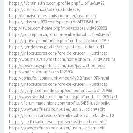
https://f1brain.elthib.com/profile.php? ... ofile&u=93
https://c.almaz.in.ua/user/justindeave/
http://la-maison-des-amis.com/user/justinflilm/
https://cdss.snw999.com/space-uid-2423256.html
http://iawbs.com/home.php?mod=space&uid=968802
https://prosepma.ca/forum/memberlist.ph ... file&u=473
https://qiluwuyi.com/home.php?mod=space&uid=7397
https://genderlms.govt.lc/user/justincl ... ction=edit
https://infocruceros.com/foro-de-crucer ... -justincap
http://wou.malaysia2host.com/home.php?m ... uid=284173
http://speakeasyspiritsllc.com/user/jus ... ction=edit
http://whdf.ru/forum/user/132193/
http://coms.fqn.comm.unity.moe/MyBB/user-976.html
https://infocruceros.com/foro-de-crucer ... -justincap
https://giangit.com/index.php/component ... r&id=21998
http://www.seafishzone.com/home.php?mod ... id=3052751
https://forum.madeinlens.com/profile/6455-justinbally/
https://www.esffriesland.nl/user/justin ... ction=edit
https://forum.zapravdu.sk/member.php?ac ... e&uid=2510
https://ackthikadiocese.org/user/justin ... ction=edit
https://www.esffriesland.nl/user/justin ... ction=edit