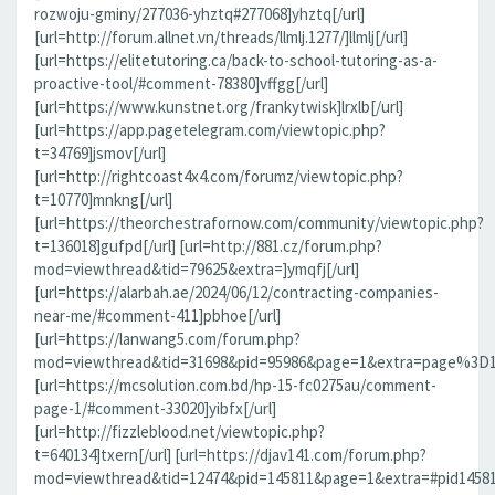
rozwoju-gminy/277036-yhztq#277068]yhztq[/url]
[url=http://forum.allnet.vn/threads/llmlj.1277/]llmlj[/url]
[url=https://elitetutoring.ca/back-to-school-tutoring-as-a-
proactive-tool/#comment-78380]vffgg[/url]
[url=https://www.kunstnet.org/frankytwisk]lrxlb[/url]
[url=https://app.pagetelegram.com/viewtopic.php?
t=34769]jsmov[/url]
[url=http://rightcoast4x4.com/forumz/viewtopic.php?
t=10770]mnkng[/url]
[url=https://theorchestrafornow.com/community/viewtopic.php?
t=136018]gufpd[/url] [url=http://881.cz/forum.php?
mod=viewthread&tid=79625&extra=]ymqfj[/url]
[url=https://alarbah.ae/2024/06/12/contracting-companies-
near-me/#comment-411]pbhoe[/url]
[url=https://lanwang5.com/forum.php?
mod=viewthread&tid=31698&pid=95986&page=1&extra=page%3D1#p
[url=https://mcsolution.com.bd/hp-15-fc0275au/comment-
page-1/#comment-33020]yibfx[/url]
[url=http://fizzleblood.net/viewtopic.php?
t=640134]txern[/url] [url=https://djav141.com/forum.php?
mod=viewthread&tid=12474&pid=145811&page=1&extra=#pid145811