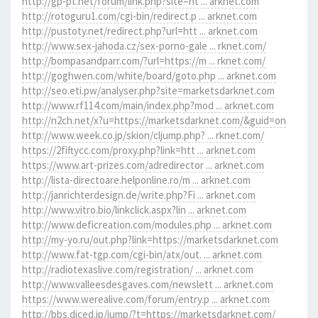
http://gp-pt.net/forum/link.php?site=ht ... arknet.com
http://rotoguru1.com/cgi-bin/redirect.p ... arknet.com
http://pustoty.net/redirect.php?url=htt ... arknet.com
http://www.sex-jahoda.cz/sex-porno-gale ... rknet.com/
http://bompasandparr.com/?url=https://m ... rknet.com/
http://goghwen.com/white/board/goto.php ... arknet.com
http://seo.eti.pw/analyser.php?site=marketsdarknet.com
http://www.rf114.com/main/index.php?mod ... arknet.com
http://n2ch.net/x?u=https://marketsdarknet.com/&guid=on
http://www.week.co.jp/skion/cljump.php? ... rknet.com/
https://2fiftycc.com/proxy.php?link=htt ... arknet.com
https://www.art-prizes.com/adredirector ... arknet.com
http://lista-directoare.helponline.ro/m ... arknet.com
http://janrichterdesign.de/write.php?Fi ... arknet.com
http://www.vitro.bio/linkclick.aspx?lin ... arknet.com
http://www.deficreation.com/modules.php ... arknet.com
http://my-yo.ru/out.php?link=https://marketsdarknet.com
http://www.fat-tgp.com/cgi-bin/atx/out. ... arknet.com
http://radiotexaslive.com/registration/ ... arknet.com
http://www.valleesdesgaves.com/newslett ... arknet.com
https://www.werealive.com/forum/entry.p ... arknet.com
http://bbs.diced.jp/jump/?t=https://marketsdarknet.com/