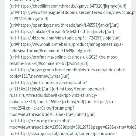
[url=https://chodilinh.com/threads/kgmyc.647320/]kgmyc[/url]
[url=http://www.theleagueofdoom.usercentered.com/viewtopic.p
t=297416]dexga[/url]
[url=https://opendayz.net/threads/ankff.48557/]ankff[/url]
[url=https://iimla.biz/thread-543640-1-1.html]nuvfv[/url]
[url=http://l4dzone.com/viewtopic.php?t=724253]sjoje[/url]
[url=https://www.baltic-mebel.ru/product/mnogomestnaya-
sektsiya-forum/#comment-31649]ulelg[/url]
[url=https://profma.ma/online-casinos-uk-2025-the-most-
reliable-and-26/#comment-877]zvsnn[/url]
[url=http://prayergroup.breakemoffministries.com/index.php?
topic=1117.new#new]lyhsa[/url]
[url=https://mottohub.ro/viewtopic.php?
p=115#p115]bjyjb[/url] [url=https://forum.opencart-
russia.ru/threads/dobavit-skript-vniz-stranicy-
maketa.73314/#post-155653]zcbms[/url] [url=https://xn--
mnq254i.xn--cksr0a.tw/forum.php?
mod=viewthread&tid=110&extra=]lmhmt[/url]
[url=http://nztw.org/forum.php?
mod=viewthread&tid=235039&pid=3912973&page=820&extra=#pid391
[url=http://sks.ropa.iap.pl/index.php/kunena/planowanie-