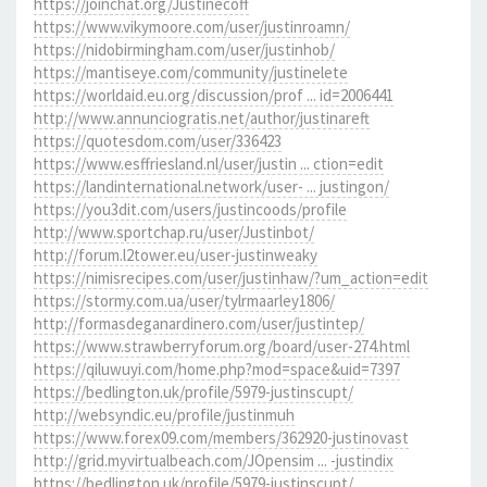
https://joinchat.org/Justinecoff
https://www.vikymoore.com/user/justinroamn/
https://nidobirmingham.com/user/justinhob/
https://mantiseye.com/community/justinelete
https://worldaid.eu.org/discussion/prof ... id=2006441
http://www.annunciogratis.net/author/justinareft
https://quotesdom.com/user/336423
https://www.esffriesland.nl/user/justin ... ction=edit
https://landinternational.network/user- ... justingon/
https://you3dit.com/users/justincoods/profile
http://www.sportchap.ru/user/Justinbot/
http://forum.l2tower.eu/user-justinweaky
https://nimisrecipes.com/user/justinhaw/?um_action=edit
https://stormy.com.ua/user/tylrmaarley1806/
http://formasdeganardinero.com/user/justintep/
https://www.strawberryforum.org/board/user-274.html
https://qiluwuyi.com/home.php?mod=space&uid=7397
https://bedlington.uk/profile/5979-justinscupt/
http://websyndic.eu/profile/justinmuh
https://www.forex09.com/members/362920-justinovast
http://grid.myvirtualbeach.com/JOpensim ... -justindix
https://bedlington.uk/profile/5979-justinscupt/