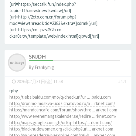
[url=https://sectalk.fun/index.php?
topic=115.new#new]kwdaw[/url]
[url=http://2cto.com.cn/forum.php?
mod=viewthread&tid=2383&extra=]xdrmk[/url]
[url=https://xn--pzs452b.xn--
cksr0a.tw/template/web/index.html]qipwd[/url]
SNJDH
By
Frankymig
-
2026年7月31日(金) 11:58
#421
rphy
http://tieba.baidu.com/mo/q/checkurl?ur ... .baidu.com
http://dronmc-moskva-ucoz.chatovod.ru/a ... rknet.com/
https://mandolincafe.com/forum/showthre ... arknet.com
http://www.evenemangskalender.se/redire ... rknet.com/
http://maps.google.com.gh/url?q=https:/ ... rknet.com/
http://blacknudewomen.org/click.php?url ... arknet.com
http://www.readerswivesonline.com/cgi-b ... arknet.com