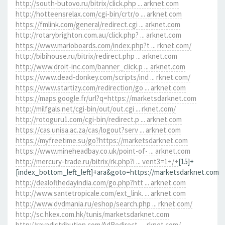
http://south-butovo.ru/bitrix/click.php ... arknet.com
http://hotteensrelax.com/cgi-bin/crtr/o ... arknet.com
https://fmlink.com/general/redirect.cgi ... arknet.com
http://rotarybrighton.com.au/click.php? ... arknet.com
https://www.marioboards.com/index.php?t ... rknet.com/
http://bibihouse.ru/bitrix/redirect.php ... arknet.com
http://www.droit-inc.com/banner_click.p ... arknet.com
https://www.dead-donkey.com/scripts/ind ... rknet.com/
https://www.startizy.com/redirection/go ... arknet.com
https://maps.google.fr/url?q=https://marketsdarknet.com
http://milfgals.net/cgi-bin/out/out.cgi ... rknet.com/
http://rotoguru1.com/cgi-bin/redirect.p ... arknet.com
https://cas.unisa.ac.za/cas/logout?serv ... arknet.com
https://myfreetime.su/go?https://marketsdarknet.com
https://www.mineheadbay.co.uk/point-of- ... arknet.com
http://mercury-trade.ru/bitrix/rk.php?i ... vent3=1+/+
[15]+
[index_bottom_left_left]+ara&goto=https://marketsdarknet.com
http://dealofthedayindia.com/go.php?htt ... arknet.com
http://www.santetropicale.com/ext_link. ... arknet.com
http://www.dvdmania.ru/eshop/search.php ... rknet.com/
http://sc.hkex.com.hk/tunis/marketsdarknet.com
http://rayadistribution.com/AdRedirect. ... rknet.com/