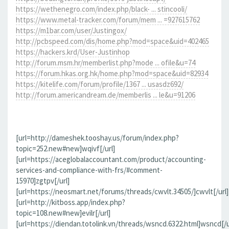
https://wethenegro.com/index.php/black- ... stincooli/
https://www.metal-tracker.com/forum/mem ... =927615762
https://m1bar.com/user/Justingox/
http://pcbspeed.com/dis/home.php?mod=space&uid=402465
https://hackers.krd/User-Justinhop
http://forum.msm.hr/memberlist.php?mode ... ofile&u=74
https://forum.hkas.org.hk/home.php?mod=space&uid=82934
https://kitelife.com/forum/profile/1367 ... usasdz692/
http://forum.americandream.de/memberlis ... le&u=91206
[url=http://dameshek.tooshay.us/forum/index.php?
topic=252.new#new]wqivf[/url]
[url=https://aceglobalaccountant.com/product/accounting-
services-and-compliance-with-frs/#comment-
15970]zgtpv[/url]
[url=https://neosmart.net/forums/threads/cwvlt.34505/]cwvlt[/url]
[url=http://kitboss.app/index.php?
topic=108.new#new]evilr[/url]
[url=https://diendan.totolink.vn/threads/wsncd.6322.html]wsncd[/u