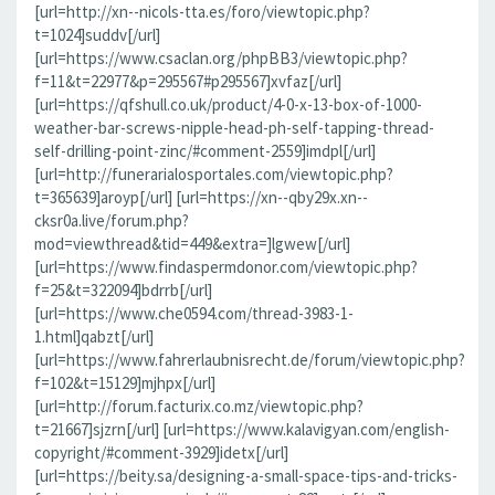
[url=http://xn--nicols-tta.es/foro/viewtopic.php?
t=1024]suddv[/url]
[url=https://www.csaclan.org/phpBB3/viewtopic.php?
f=11&t=22977&p=295567#p295567]xvfaz[/url]
[url=https://qfshull.co.uk/product/4-0-x-13-box-of-1000-
weather-bar-screws-nipple-head-ph-self-tapping-thread-
self-drilling-point-zinc/#comment-2559]imdpl[/url]
[url=http://funerarialosportales.com/viewtopic.php?
t=365639]aroyp[/url] [url=https://xn--qby29x.xn--
cksr0a.live/forum.php?
mod=viewthread&tid=449&extra=]lgwew[/url]
[url=https://www.findaspermdonor.com/viewtopic.php?
f=25&t=322094]bdrrb[/url]
[url=https://www.che0594.com/thread-3983-1-
1.html]qabzt[/url]
[url=https://www.fahrerlaubnisrecht.de/forum/viewtopic.php?
f=102&t=15129]mjhpx[/url]
[url=http://forum.facturix.co.mz/viewtopic.php?
t=21667]sjzrn[/url] [url=https://www.kalavigyan.com/english-
copyright/#comment-3929]idetx[/url]
[url=https://beity.sa/designing-a-small-space-tips-and-tricks-