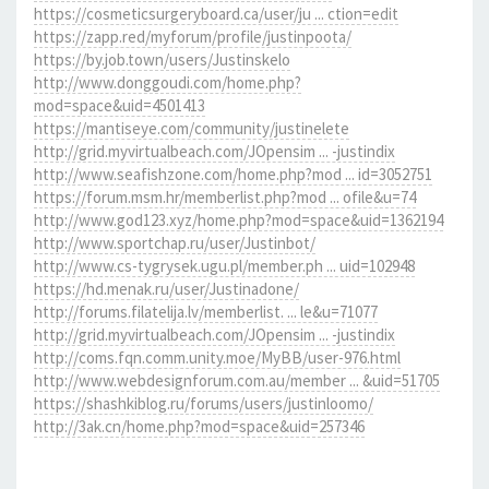
https://cosmeticsurgeryboard.ca/user/ju ... ction=edit
https://zapp.red/myforum/profile/justinpoota/
https://by.job.town/users/Justinskelo
http://www.donggoudi.com/home.php?
mod=space&uid=4501413
https://mantiseye.com/community/justinelete
http://grid.myvirtualbeach.com/JOpensim ... -justindix
http://www.seafishzone.com/home.php?mod ... id=3052751
https://forum.msm.hr/memberlist.php?mod ... ofile&u=74
http://www.god123.xyz/home.php?mod=space&uid=1362194
http://www.sportchap.ru/user/Justinbot/
http://www.cs-tygrysek.ugu.pl/member.ph ... uid=102948
https://hd.menak.ru/user/Justinadone/
http://forums.filatelija.lv/memberlist. ... le&u=71077
http://grid.myvirtualbeach.com/JOpensim ... -justindix
http://coms.fqn.comm.unity.moe/MyBB/user-976.html
http://www.webdesignforum.com.au/member ... &uid=51705
https://shashkiblog.ru/forums/users/justinloomo/
http://3ak.cn/home.php?mod=space&uid=257346