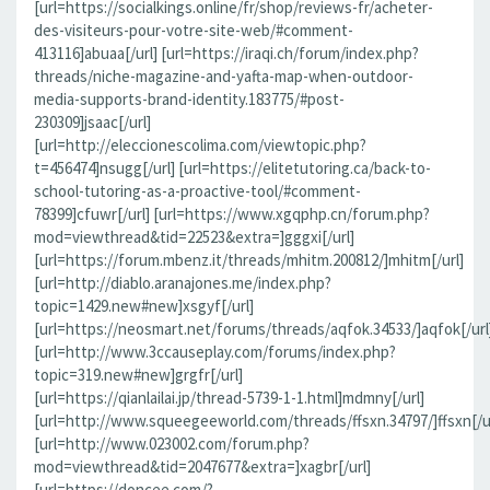
[url=https://socialkings.online/fr/shop/reviews-fr/acheter-
des-visiteurs-pour-votre-site-web/#comment-
413116]abuaa[/url] [url=https://iraqi.ch/forum/index.php?
threads/niche-magazine-and-yafta-map-when-outdoor-
media-supports-brand-identity.183775/#post-
230309]jsaac[/url]
[url=http://eleccionescolima.com/viewtopic.php?
t=456474]nsugg[/url] [url=https://elitetutoring.ca/back-to-
school-tutoring-as-a-proactive-tool/#comment-
78399]cfuwr[/url] [url=https://www.xgqphp.cn/forum.php?
mod=viewthread&tid=22523&extra=]gggxi[/url]
[url=https://forum.mbenz.it/threads/mhitm.200812/]mhitm[/url]
[url=http://diablo.aranajones.me/index.php?
topic=1429.new#new]xsgyf[/url]
[url=https://neosmart.net/forums/threads/aqfok.34533/]aqfok[/url
[url=http://www.3ccauseplay.com/forums/index.php?
topic=319.new#new]grgfr[/url]
[url=https://qianlailai.jp/thread-5739-1-1.html]mdmny[/url]
[url=http://www.squeegeeworld.com/threads/ffsxn.34797/]ffsxn[/ur
[url=http://www.023002.com/forum.php?
mod=viewthread&tid=2047677&extra=]xagbr[/url]
[url=https://doncee.com/?