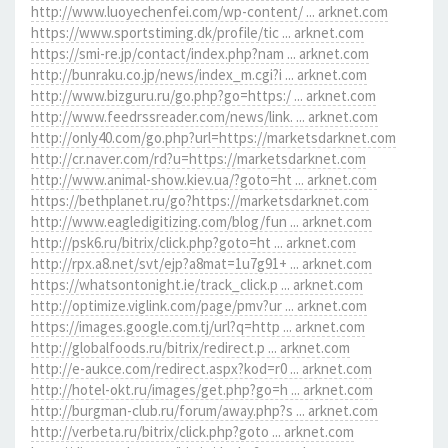
http://www.luoyechenfei.com/wp-content/ ... arknet.com
https://www.sportstiming.dk/profile/tic ... arknet.com
https://smi-re.jp/contact/index.php?nam ... arknet.com
http://bunraku.co.jp/news/index_m.cgi?i ... arknet.com
http://www.bizguru.ru/go.php?go=https:/ ... arknet.com
http://www.feedrssreader.com/news/link. ... arknet.com
http://only40.com/go.php?url=https://marketsdarknet.com
http://cr.naver.com/rd?u=https://marketsdarknet.com
http://www.animal-show.kiev.ua/?goto=ht ... arknet.com
https://bethplanet.ru/go?https://marketsdarknet.com
http://www.eagledigitizing.com/blog/fun ... arknet.com
http://psk6.ru/bitrix/click.php?goto=ht ... arknet.com
http://rpx.a8.net/svt/ejp?a8mat=1u7g91+ ... arknet.com
https://whatsontonight.ie/track_click.p ... arknet.com
http://optimize.viglink.com/page/pmv?ur ... arknet.com
https://images.google.com.tj/url?q=http ... arknet.com
http://globalfoods.ru/bitrix/redirect.p ... arknet.com
http://e-aukce.com/redirect.aspx?kod=r0 ... arknet.com
http://hotel-okt.ru/images/get.php?go=h ... arknet.com
http://burgman-club.ru/forum/away.php?s ... arknet.com
http://verbeta.ru/bitrix/click.php?goto ... arknet.com