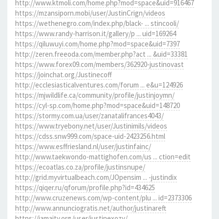
http://www.ktmoli.com/home.php?mod=space&uid=916467
https://mzansiporn.mobi/user/JustinCrign/videos
https://wethenegro.com/index.php/black- ... stincooli/
https://www.randy-harrison.it/gallery/p ... uid=169264
https://qiluwuyi.com/home.php?mod=space&uid=7397
http://zeren.freeoda.com/member.php?act ... &uid=33381
https://www.forex09.com/members/362920-justinovast
https://joinchat.org/Justinecoff
http://ecclesiasticalventures.com/forum ... e&u=124926
https://mjwildlife.ca/community/profile/justinjoymn/
https://cyl-sp.com/home.php?mod=space&uid=148720
https://stormy.com.ua/user/zanatalifrances4043/
https://www.tryebony.net/user/Justinimils/videos
https://cdss.snw999.com/space-uid-2423256.html
https://www.esffriesland.nl/user/justinfainc/
http://www.taekwondo-mattighofen.com/us ... ction=edit
https://ecoatlas.co.za/profile/justinsnupe/
http://grid.myvirtualbeach.com/JOpensim ... -justindix
https://qiqer.ru/qforum/profile.php?id=434625
http://www.cruzenews.com/wp-content/plu ... id=2373306
http://www.annunciogratis.net/author/justinareft
https://jamaity.org/user/justinexozy/