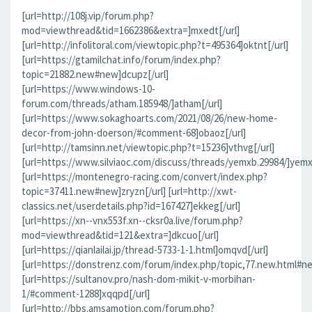
[url=http://108j.vip/forum.php?
mod=viewthread&tid=1662386&extra=]mxedt[/url]
[url=http://infolitoral.com/viewtopic.php?t=495364]oktnt[/url]
[url=https://gtamilchat.info/forum/index.php?
topic=21882.new#new]dcupz[/url]
[url=https://www.windows-10-
forum.com/threads/atham.185948/]atham[/url]
[url=https://www.sokaghoarts.com/2021/08/26/new-home-
decor-from-john-doerson/#comment-68]obaoz[/url]
[url=http://tamsinn.net/viewtopic.php?t=15236]vthvg[/url]
[url=https://www.silviaoc.com/discuss/threads/yemxb.29984/]yemxb
[url=https://montenegro-racing.com/convert/index.php?
topic=37411.new#new]zryzn[/url] [url=http://xwt-
classics.net/userdetails.php?id=167427]ekkeg[/url]
[url=https://xn--vnx553f.xn--cksr0a.live/forum.php?
mod=viewthread&tid=121&extra=]dkcuo[/url]
[url=https://qianlailai.jp/thread-5733-1-1.html]omqvd[/url]
[url=https://donstrenz.com/forum/index.php/topic,77.new.html#new
[url=https://sultanov.pro/nash-dom-mikit-v-morbihan-
1/#comment-1288]xqqpd[/url]
[url=http://bbs.amsamotion.com/forum.php?