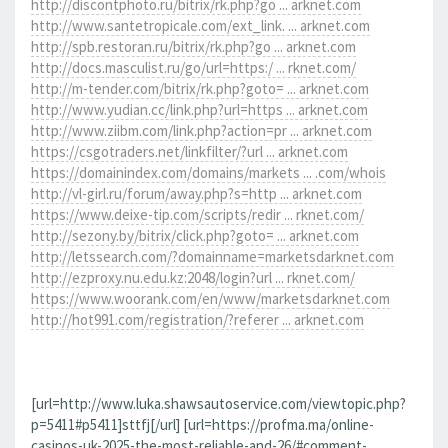
http://discontphoto.ru/bitrix/rk.php?go ... arknet.com
http://www.santetropicale.com/ext_link. ... arknet.com
http://spb.restoran.ru/bitrix/rk.php?go ... arknet.com
http://docs.masculist.ru/go/url=https:/ ... rknet.com/
http://m-tender.com/bitrix/rk.php?goto= ... arknet.com
http://www.yudian.cc/link.php?url=https ... arknet.com
http://www.ziibm.com/link.php?action=pr ... arknet.com
https://csgotraders.net/linkfilter/?url ... arknet.com
https://domainindex.com/domains/markets ... .com/whois
http://vl-girl.ru/forum/away.php?s=http ... arknet.com
https://www.deixe-tip.com/scripts/redir ... rknet.com/
http://sezony.by/bitrix/click.php?goto= ... arknet.com
http://letssearch.com/?domainname=marketsdarknet.com
http://ezproxy.nu.edu.kz:2048/login?url ... rknet.com/
https://www.woorank.com/en/www/marketsdarknet.com
http://hot991.com/registration/?referer ... arknet.com
[url=http://www.luka.shawsautoservice.com/viewtopic.php?
p=5411#p5411]sttfj[/url] [url=https://profma.ma/online-
casinos-uk-2025-the-most-reliable-and-26/#comment-