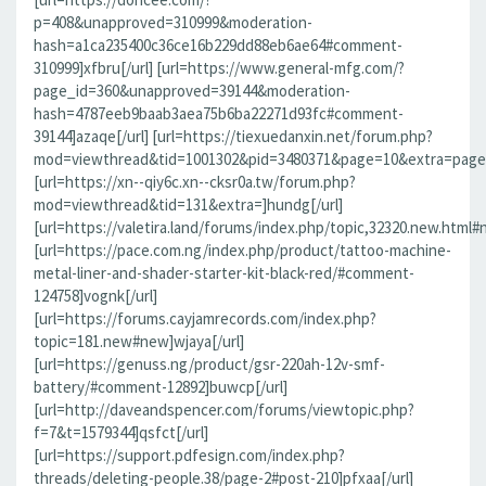
p=408&unapproved=310999&moderation-
hash=a1ca235400c36ce16b229dd88eb6ae64#comment-
310999]xfbru[/url] [url=https://www.general-mfg.com/?
page_id=360&unapproved=39144&moderation-
hash=4787eeb9baab3aea75b6ba22271d93fc#comment-
39144]azaqe[/url] [url=https://tiexuedanxin.net/forum.php?
mod=viewthread&tid=1001302&pid=3480371&page=10&extra=page%
[url=https://xn--qiy6c.xn--cksr0a.tw/forum.php?
mod=viewthread&tid=131&extra=]hundg[/url]
[url=https://valetira.land/forums/index.php/topic,32320.new.html#
[url=https://pace.com.ng/index.php/product/tattoo-machine-
metal-liner-and-shader-starter-kit-black-red/#comment-
124758]vognk[/url]
[url=https://forums.cayjamrecords.com/index.php?
topic=181.new#new]wjaya[/url]
[url=https://genuss.ng/product/gsr-220ah-12v-smf-
battery/#comment-12892]buwcp[/url]
[url=http://daveandspencer.com/forums/viewtopic.php?
f=7&t=1579344]qsfct[/url]
[url=https://support.pdfesign.com/index.php?
threads/deleting-people.38/page-2#post-210]pfxaa[/url]