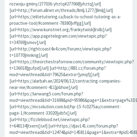
rozwoju-gminy/277036-yhztq#277068]yhztq[/url]
[url=http://forum.allnet.vn/threads/llmlj.1277/]llmlj[/url]
[url=https://elitetutoring.ca/back-to-school-tutoring-as-a-
proactive-tool/#comment-78380]vffgg[/url]
[url=https://www.kunstnet.org/frankytwisk]lrxlb[/url]
[url=https://app.pagetelegram.com/viewtopic.php?
t=34769]jsmov[/url]
[url=http://rightcoast4x4.com/forumz/viewtopic.php?
t=10770]mnkng[/url]
[url=https://theorchestrafornow.com/community/viewtopic.php?
t=136018]gufpd[/url] [url=http://881.cz/forum.php?
mod=viewthread&tid=79625&extra=]ymqfj[/url]
[url=https://alarbah.ae/2024/06/12/contracting-companies-
near-me/#comment-411]pbhoe[/url]
[url=https://lanwang5.com/forum.php?
mod=viewthread&tid=31698&pid=95986&page=1&extra=page%3D1#p
[url=https://mcsolution.com.bd/hp-15-fc0275au/comment-
page-1/#comment-33020]yibfx[/url]
[url=http://fizzleblood.net/viewtopic.php?
t=640134]txern[/url] [url=https://djav141.com/forum.php?
mod=viewthread&tid=12474&pid=145811&page=1&extra=#pid145811