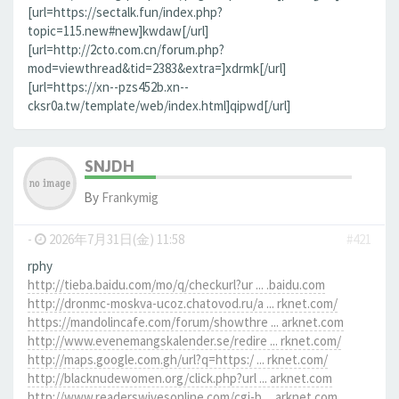
[url=https://sectalk.fun/index.php?
topic=115.new#new]kwdaw[/url]
[url=http://2cto.com.cn/forum.php?
mod=viewthread&tid=2383&extra=]xdrmk[/url]
[url=https://xn--pzs452b.xn--
cksr0a.tw/template/web/index.html]qipwd[/url]
SNJDH
By
Frankymig
-
2026年7月31日(金) 11:58
#421
rphy
http://tieba.baidu.com/mo/q/checkurl?ur ... .baidu.com
http://dronmc-moskva-ucoz.chatovod.ru/a ... rknet.com/
https://mandolincafe.com/forum/showthre ... arknet.com
http://www.evenemangskalender.se/redire ... rknet.com/
http://maps.google.com.gh/url?q=https:/ ... rknet.com/
http://blacknudewomen.org/click.php?url ... arknet.com
http://www.readerswivesonline.com/cgi-b ... arknet.com