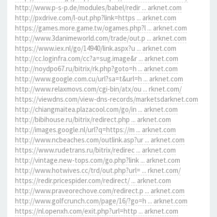
http://www.p-s-p.de/modules/babel/redir ... arknet.com
http://pxdrive.com/l-out.php?link=https ... arknet.com
https://games.more.game.tw/ogames.php?l ... arknet.com
http://www.3danimeworld.com/trade/out.p ... arknet.com
https://www.iex.nl/go/14940/link.aspx?u ... arknet.com
http://cc.loginfra.com/cc?a=sug.image&r ... arknet.com
http://noydpo67.ru/bitrix/rk.php?goto=h ... arknet.com
http://www.google.com.cu/url?sa=t&url=h ... arknet.com
http://www.relaxmovs.com/cgi-bin/atx/ou ... rknet.com/
https://viewdns.com/view-dns-records/marketsdarknet.com
http://chiangmaitea.plazacool.com/go/in ... arknet.com
http://bibihouse.ru/bitrix/redirect.php ... arknet.com
http://images.google.nl/url?q=https://m ... arknet.com
http://www.ncbeaches.com/outlink.asp?ur ... arknet.com
https://www.rudetrans.ru/bitrix/redirec ... arknet.com
http://vintage.new-tops.com/go.php?link ... arknet.com
http://www.hotwives.cc/trd/out.php?url= ... rknet.com/
https://redir.pricespider.com/redirect/ ... arknet.com
http://www.praveorechove.com/redirect.p ... arknet.com
http://www.golfcrunch.com/page/16/?go=h ... arknet.com
https://nl.openxh.com/exit.php?url=http ... arknet.com