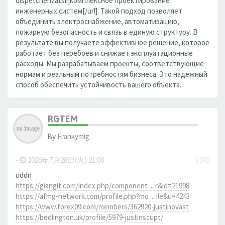
dispetcherizatsii]комплексное проектирование
инженерных систем[/url]. Такой подход позволяет
объединить электроснабжение, автоматизацию,
пожарную безопасность и связь в единую структуру. В
результате вы получаете эффективное решение, которое
работает без перебоев и снижает эксплуатационные
расходы. Мы разрабатываем проекты, соответствующие
нормам и реальным потребностям бизнеса. Это надежный
способ обеспечить устойчивость вашего объекта.
RGTEM
By
Frankymig
-
2026年7月28日(火) 21:08
#393
uddn
https://giangit.com/index.php/component ... r&id=21998
https://afmg-network.com/profile.php?mo ... ile&u=4243
https://www.forex09.com/members/362920-justinovast
https://bedlington.uk/profile/5979-justinscupt/