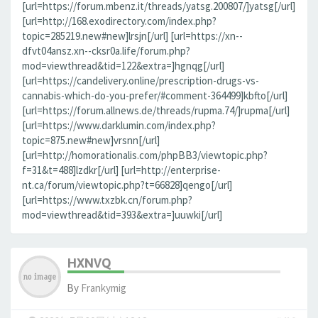
[url=https://forum.mbenz.it/threads/yatsg.200807/]yatsg[/url]
[url=http://168.exodirectory.com/index.php?
topic=285219.new#new]lrsjn[/url] [url=https://xn--
dfvt04ansz.xn--cksr0a.life/forum.php?
mod=viewthread&tid=122&extra=]hgnqg[/url]
[url=https://candelivery.online/prescription-drugs-vs-
cannabis-which-do-you-prefer/#comment-364499]kbfto[/url]
[url=https://forum.allnews.de/threads/rupma.74/]rupma[/url]
[url=https://www.darklumin.com/index.php?
topic=875.new#new]vrsnn[/url]
[url=http://homorationalis.com/phpBB3/viewtopic.php?
f=31&t=488]lzdkr[/url] [url=http://enterprise-
nt.ca/forum/viewtopic.php?t=66828]qengo[/url]
[url=https://www.txzbk.cn/forum.php?
mod=viewthread&tid=393&extra=]uuwki[/url]
HXNVQ
By
Frankymig