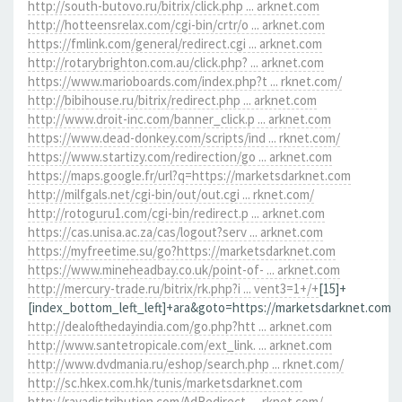
http://south-butovo.ru/bitrix/click.php ... arknet.com
http://hotteensrelax.com/cgi-bin/crtr/o ... arknet.com
https://fmlink.com/general/redirect.cgi ... arknet.com
http://rotarybrighton.com.au/click.php? ... arknet.com
https://www.marioboards.com/index.php?t ... rknet.com/
http://bibihouse.ru/bitrix/redirect.php ... arknet.com
http://www.droit-inc.com/banner_click.p ... arknet.com
https://www.dead-donkey.com/scripts/ind ... rknet.com/
https://www.startizy.com/redirection/go ... arknet.com
https://maps.google.fr/url?q=https://marketsdarknet.com
http://milfgals.net/cgi-bin/out/out.cgi ... rknet.com/
http://rotoguru1.com/cgi-bin/redirect.p ... arknet.com
https://cas.unisa.ac.za/cas/logout?serv ... arknet.com
https://myfreetime.su/go?https://marketsdarknet.com
https://www.mineheadbay.co.uk/point-of- ... arknet.com
http://mercury-trade.ru/bitrix/rk.php?i ... vent3=1+/+
[15]+
[index_bottom_left_left]+ara&goto=https://marketsdarknet.com
http://dealofthedayindia.com/go.php?htt ... arknet.com
http://www.santetropicale.com/ext_link. ... arknet.com
http://www.dvdmania.ru/eshop/search.php ... rknet.com/
http://sc.hkex.com.hk/tunis/marketsdarknet.com
http://rayadistribution.com/AdRedirect. ... rknet.com/