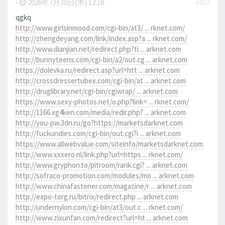
-
2026年7月30日(木) 12:18
#410
qgkq
http://www.girlsinmood.com/cgi-bin/at3/ ... rknet.com/
http://zhengdeyang.com/link/index.asp?a ... rknet.com/
http://www.dianjian.net/redirect.php?ti ... arknet.com
http://bunnyteens.com/cgi-bin/a2/out.cg ... arknet.com
https://dolevka.ru/redirect.asp?url=htt ... arknet.com
http://crossdressertubex.com/cgi-bin/at ... arknet.com
http://druglibrary.net/cgi-bin/cgiwrap/ ... arknet.com
https://www.sexy-photos.net/o.php?link= ... rknet.com/
http://1166.xg4ken.com/media/redir.php? ... arknet.com
http://you-pw.3dn.ru/go?https://marketsdarknet.com
http://fuckundies.com/cgi-bin/out.cgi?i ... arknet.com
https://www.allwebvalue.com/siteinfo/marketsdarknet.com
http://www.xxxero.nl/link.php?url=https ... rknet.com/
http://www.gryphon.to/pitroom/rank.cgi? ... arknet.com
http://sofraco-promotion.com/modules/mo ... arknet.com
http://www.chinafastener.com/magazine/r ... arknet.com
http://expo-torg.ru/bitrix/redirect.php ... arknet.com
http://undernylon.com/cgi-bin/at3/out.c ... rknet.com/
http://www.zixunfan.com/redirect?url=ht ... arknet.com