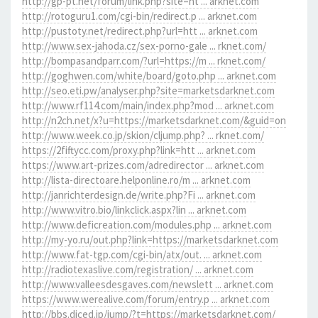
http://gp-pt.net/forum/link.php?site=ht ... arknet.com
http://rotoguru1.com/cgi-bin/redirect.p ... arknet.com
http://pustoty.net/redirect.php?url=htt ... arknet.com
http://www.sex-jahoda.cz/sex-porno-gale ... rknet.com/
http://bompasandparr.com/?url=https://m ... rknet.com/
http://goghwen.com/white/board/goto.php ... arknet.com
http://seo.eti.pw/analyser.php?site=marketsdarknet.com
http://www.rf114.com/main/index.php?mod ... arknet.com
http://n2ch.net/x?u=https://marketsdarknet.com/&guid=on
http://www.week.co.jp/skion/cljump.php? ... rknet.com/
https://2fiftycc.com/proxy.php?link=htt ... arknet.com
https://www.art-prizes.com/adredirector ... arknet.com
http://lista-directoare.helponline.ro/m ... arknet.com
http://janrichterdesign.de/write.php?Fi ... arknet.com
http://www.vitro.bio/linkclick.aspx?lin ... arknet.com
http://www.deficreation.com/modules.php ... arknet.com
http://my-yo.ru/out.php?link=https://marketsdarknet.com
http://www.fat-tgp.com/cgi-bin/atx/out. ... arknet.com
http://radiotexaslive.com/registration/ ... arknet.com
http://www.valleesdesgaves.com/newslett ... arknet.com
https://www.werealive.com/forum/entry.p ... arknet.com
http://bbs.diced.jp/jump/?t=https://marketsdarknet.com/