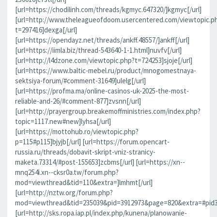
[url=https://chodilinh.com/threads/kgmyc.647320/]kgmyc[/url]
[url=http://www.theleagueofdoom.usercentered.com/viewtopic.p
t=297416]dexga[/url]
[url=https://opendayz.net/threads/ankff.48557/]ankff[/url]
[url=https://iimla.biz/thread-543640-1-1.html]nuvfv[/url]
[url=http://l4dzone.com/viewtopic.php?t=724253]sjoje[/url]
[url=https://www.baltic-mebel.ru/product/mnogomestnaya-
sektsiya-forum/#comment-31649]ulelg[/url]
[url=https://profma.ma/online-casinos-uk-2025-the-most-
reliable-and-26/#comment-877]zvsnn[/url]
[url=http://prayergroup.breakemoffministries.com/index.php?
topic=1117.new#new]lyhsa[/url]
[url=https://mottohub.ro/viewtopic.php?
p=115#p115]bjyjb[/url] [url=https://forum.opencart-
russia.ru/threads/dobavit-skript-vniz-stranicy-
maketa.73314/#post-155653]zcbms[/url] [url=https://xn--
mnq254i.xn--cksr0a.tw/forum.php?
mod=viewthread&tid=110&extra=]lmhmt[/url]
[url=http://nztw.org/forum.php?
mod=viewthread&tid=235039&pid=3912973&page=820&extra=#pid391
[url=http://sks.ropa.iap.pl/index.php/kunena/planowanie-