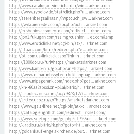
http://www.catalogue-vinsrichard.fr/win ... arknet.com
https://www.rybolov.de/stat/click.php?u ... arknet.com
http://sterenbergsalinas.nl/?wptouch_sw ... arknet.com
https://wiki.pierredev.com/api.php?acti ... arknet.com
http://m.shopinsacramento.com/redirect. ... rknet.com/
http://jpn1.fukugan.com/rssimg/cushion. ... et.com&amp
http://www.eroticlinks.net/cgi-bin/atx/ ... arknet.com
http://a1park.com/bitrix/redirect.php?e ... arknet.com
http://bti.com.ua/linkclick.aspx?link=h ... arknet.com
https://1000dor.ru/?url=https://marketsdarknet.com
http://www.kamp-n.ru/go.php?url=https:/ ... arknet.com
https://www.nabarunhssyl.edu.bd/Languag ... arknet.com
http://www.mipagerank.com/index.php?got ... arknet.com
http://xn--80aa2abssi.xn--p1ai/bitrix/r ... arknet.com
http://a.spolecznosci.net/ac/79873/127/ ... arknet.com
http://arttea.ucoz.ru/go?https://marketsdarknet.com
https://www.gals4free.net/cgi-bin/atx/o ... arknet.com
https://catalog.ehgriffith.com/redirect ... rknet.com/
https://www.seetop5.com/go.php?id=96&ur ... arknet.com
http://k-radio.ru/bitrix/rk.php?goto=ht ... arknet.com
http://goldankauf-engelskirchen.de/out. ... arknet.com