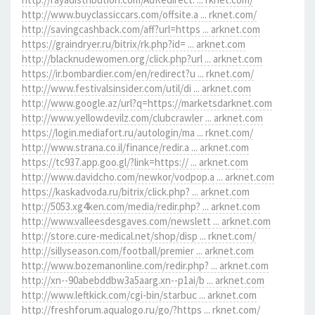
http://www.buyclassiccars.com/offsite.a ... rknet.com/
http://savingcashback.com/aff?url=https ... arknet.com
https://graindryer.ru/bitrix/rk.php?id= ... arknet.com
http://blacknudewomen.org/click.php?url ... arknet.com
https://ir.bombardier.com/en/redirect?u ... rknet.com/
http://www.festivalsinsider.com/util/di ... arknet.com
http://www.google.az/url?q=https://marketsdarknet.com
http://www.yellowdevilz.com/clubcrawler ... arknet.com
https://login.mediafort.ru/autologin/ma ... rknet.com/
http://www.strana.co.il/finance/redir.a ... arknet.com
https://tc937.app.goo.gl/?link=https:// ... arknet.com
http://www.davidcho.com/newkor/vodpop.a ... arknet.com
https://kaskadvoda.ru/bitrix/click.php? ... arknet.com
http://5053.xg4ken.com/media/redir.php? ... arknet.com
http://www.valleesdesgaves.com/newslett ... arknet.com
http://store.cure-medical.net/shop/disp ... rknet.com/
http://sillyseason.com/football/premier ... arknet.com
http://www.bozemanonline.com/redir.php? ... arknet.com
http://xn--90abebddbw3a5aarg.xn--p1ai/b ... arknet.com
http://www.leftkick.com/cgi-bin/starbuc ... arknet.com
http://freshforum.aqualogo.ru/go/?https ... rknet.com/