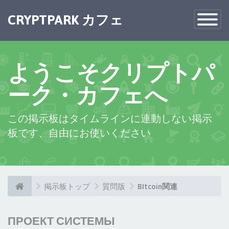
CRYPTPARK カフェ
Toggle
Navigatio
ようこそクリプトパ
ーク・カフェへ
この掲示板はタイムラインに連動しない掲示
板です、自由にお使いください
掲示板トップ
質問版
BItcoin関連
ПРОЕКТ СИСТЕМЫ