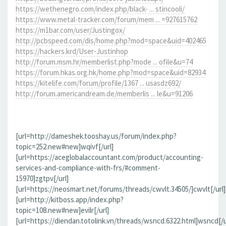
https://wethenegro.com/index.php/black- ... stincooli/
https://www.metal-tracker.com/forum/mem ... =927615762
https://m1bar.com/user/Justingox/
http://pcbspeed.com/dis/home.php?mod=space&uid=402465
https://hackers.krd/User-Justinhop
http://forum.msm.hr/memberlist.php?mode ... ofile&u=74
https://forum.hkas.org.hk/home.php?mod=space&uid=82934
https://kitelife.com/forum/profile/1367 ... usasdz692/
http://forum.americandream.de/memberlis ... le&u=91206
[url=http://dameshek.tooshay.us/forum/index.php?
topic=252.new#new]wqivf[/url]
[url=https://aceglobalaccountant.com/product/accounting-
services-and-compliance-with-frs/#comment-
15970]zgtpv[/url]
[url=https://neosmart.net/forums/threads/cwvlt.34505/]cwvlt[/url]
[url=http://kitboss.app/index.php?
topic=108.new#new]evilr[/url]
[url=https://diendan.totolink.vn/threads/wsncd.6322.html]wsncd[/u