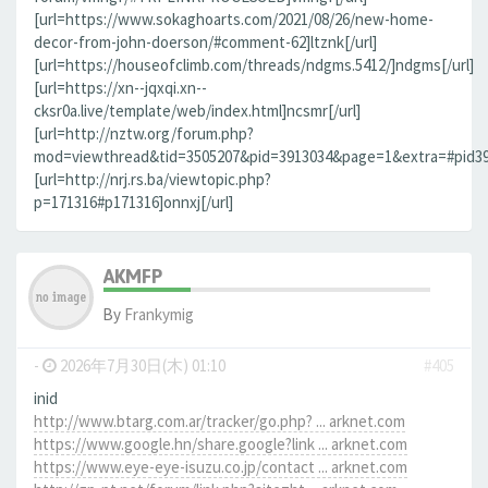
[url=https://www.sokaghoarts.com/2021/08/26/new-home-
decor-from-john-doerson/#comment-62]ltznk[/url]
[url=https://houseofclimb.com/threads/ndgms.5412/]ndgms[/url]
[url=https://xn--jqxqi.xn--
cksr0a.live/template/web/index.html]ncsmr[/url]
[url=http://nztw.org/forum.php?
mod=viewthread&tid=3505207&pid=3913034&page=1&extra=#pid3913
[url=http://nrj.rs.ba/viewtopic.php?
p=171316#p171316]onnxj[/url]
AKMFP
By
Frankymig
-
2026年7月30日(木) 01:10
#405
inid
http://www.btarg.com.ar/tracker/go.php? ... arknet.com
https://www.google.hn/share.google?link ... arknet.com
https://www.eye-eye-isuzu.co.jp/contact ... arknet.com