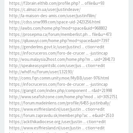
https://f1brain.elthib.com/profile.php? ... ofile&u=93
https://c.almaz.in.ua/user/justindeave/
http://la-maison-des-amis.com/user/justinflilm/
https://cdss.snw999.com/space-uid-2423256.html
http://iawbs.com/home.php?mod=space&uid=968802
https://prosepma.ca/forum/memberlist.ph ... file&u=473
https://qiluwuyi.com/home.php?mod=space&uid=7397
https://genderlms.govt.lc/user/justincl ... ction=edit
https://infocruceros.com/foro-de-crucer ... -justincap
http://wou.malaysia2host.com/home.php?m ... uid=284173
http://speakeasyspiritsllc.com/user/jus ... ction=edit
http://whdf.ru/forum/user/132193/
http://coms.fqn.comm.unity.moe/MyBB/user-976.html
https://infocruceros.com/foro-de-crucer ... -justincap
https://giangit.com/index.php/component ... r&id=21998
http://www.seafishzone.com/home.php?mod ... id=3052751
https://forum.madeinlens.com/profile/6455-justinbally/
https://www.esffriesland.nl/user/justin ... ction=edit
https://forum.zapravdu.sk/member.php?ac ... e&uid=2510
https://ackthikadiocese.org/user/justin ... ction=edit
https://www.esffriesland.nl/user/justin ... ction=edit