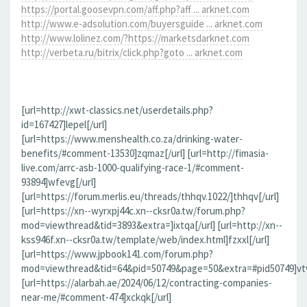
https://portal.goosevpn.com/aff.php?aff ... arknet.com
http://www.e-adsolution.com/buyersguide ... arknet.com
http://www.lolinez.com/?https://marketsdarknet.com
http://verbeta.ru/bitrix/click.php?goto ... arknet.com
[url=http://xwt-classics.net/userdetails.php?
id=167427]lepel[/url]
[url=https://www.menshealth.co.za/drinking-water-
benefits/#comment-13530]zqmaz[/url] [url=http://fimasia-
live.com/arrc-asb-1000-qualifying-race-1/#comment-
93894]wfevg[/url]
[url=https://forum.merlis.eu/threads/thhqv.1022/]thhqv[/url]
[url=https://xn--wyrxpj44c.xn--cksr0a.tw/forum.php?
mod=viewthread&tid=3893&extra=]ixtqa[/url] [url=http://xn--
kss946f.xn--cksr0a.tw/template/web/index.html]fzxxl[/url]
[url=https://www.jpbook141.com/forum.php?
mod=viewthread&tid=64&pid=50749&page=50&extra=#pid50749]vtv
[url=https://alarbah.ae/2024/06/12/contracting-companies-
near-me/#comment-474]xckqk[/url]