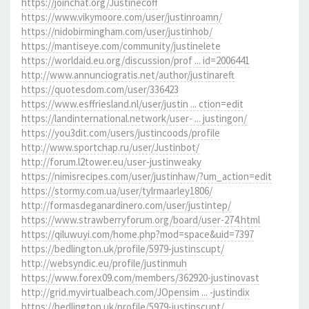
https://joinchat.org/Justinecoff
https://www.vikymoore.com/user/justinroamn/
https://nidobirmingham.com/user/justinhob/
https://mantiseye.com/community/justinelete
https://worldaid.eu.org/discussion/prof ... id=2006441
http://www.annunciogratis.net/author/justinareft
https://quotesdom.com/user/336423
https://www.esffriesland.nl/user/justin ... ction=edit
https://landinternational.network/user- ... justingon/
https://you3dit.com/users/justincoods/profile
http://www.sportchap.ru/user/Justinbot/
http://forum.l2tower.eu/user-justinweaky
https://nimisrecipes.com/user/justinhaw/?um_action=edit
https://stormy.com.ua/user/tylrmaarley1806/
http://formasdeganardinero.com/user/justintep/
https://www.strawberryforum.org/board/user-274.html
https://qiluwuyi.com/home.php?mod=space&uid=7397
https://bedlington.uk/profile/5979-justinscupt/
http://websyndic.eu/profile/justinmuh
https://www.forex09.com/members/362920-justinovast
http://grid.myvirtualbeach.com/JOpensim ... -justindix
https://bedlington.uk/profile/5979-justinscupt/