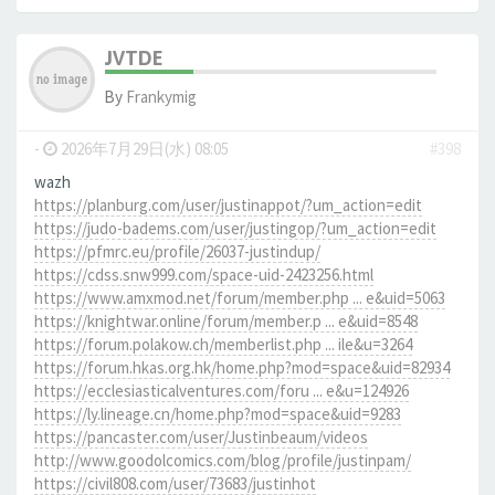
JVTDE
By
Frankymig
-
2026年7月29日(水) 08:05
#398
wazh
https://planburg.com/user/justinappot/?um_action=edit
https://judo-badems.com/user/justingop/?um_action=edit
https://pfmrc.eu/profile/26037-justindup/
https://cdss.snw999.com/space-uid-2423256.html
https://www.amxmod.net/forum/member.php ... e&uid=5063
https://knightwar.online/forum/member.p ... e&uid=8548
https://forum.polakow.ch/memberlist.php ... ile&u=3264
https://forum.hkas.org.hk/home.php?mod=space&uid=82934
https://ecclesiasticalventures.com/foru ... e&u=124926
https://ly.lineage.cn/home.php?mod=space&uid=9283
https://pancaster.com/user/Justinbeaum/videos
http://www.goodolcomics.com/blog/profile/justinpam/
https://civil808.com/user/73683/justinhot