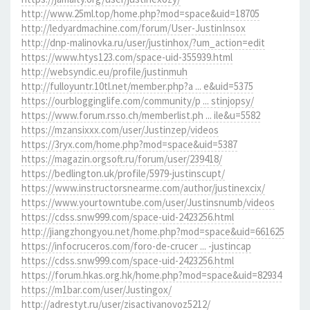
http://www.25ml.top/home.php?mod=space&uid=18705
http://ledyardmachine.com/forum/User-JustinInsox
http://dnp-malinovka.ru/user/justinhox/?um_action=edit
https://www.htys123.com/space-uid-355939.html
http://websyndic.eu/profile/justinmuh
http://fulloyuntr.10tl.net/member.php?a ... e&uid=5375
https://ourblogginglife.com/community/p ... stinjopsy/
https://www.forum.rsso.ch/memberlist.ph ... ile&u=5582
https://mzansixxx.com/user/Justinzep/videos
https://3ryx.com/home.php?mod=space&uid=5387
https://magazin.orgsoft.ru/forum/user/239418/
https://bedlington.uk/profile/5979-justinscupt/
https://www.instructorsnearme.com/author/justinexcix/
https://www.yourtowntube.com/user/Justinsnumb/videos
https://cdss.snw999.com/space-uid-2423256.html
http://jiangzhongyou.net/home.php?mod=space&uid=661625
https://infocruceros.com/foro-de-crucer ... -justincap
https://cdss.snw999.com/space-uid-2423256.html
https://forum.hkas.org.hk/home.php?mod=space&uid=82934
https://m1bar.com/user/Justingox/
http://adrestyt.ru/user/zisactivanovoz5212/