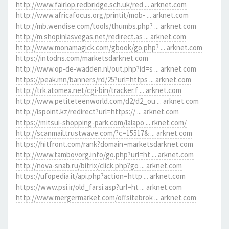
http://www.fairlop.redbridge.sch.uk/red ... arknet.com
http://www.africafocus.org/printit/mob- ... arknet.com
http://mb.wendise.com/tools/thumbs.php? ... arknet.com
http://m.shopinlasvegas.net/redirect.as ... arknet.com
http://www.monamagick.com/gbook/go.php? ... arknet.com
https://intodns.com/marketsdarknet.com
http://www.op-de-wadden.nl/out.php?id=s ... arknet.com
https://peak.mn/banners/rd/25?url=https ... arknet.com
http://trk.atomex.net/cgi-bin/tracker.f ... arknet.com
http://www.petiteteenworld.com/d2/d2_ou ... arknet.com
http://ispoint.kz/redirect?url=https:// ... arknet.com
https://mitsui-shopping-park.com/lalapo ... rknet.com/
http://scanmail.trustwave.com/?c=15517& ... arknet.com
https://hitfront.com/rank?domain=marketsdarknet.com
http://www.tambovorg.info/go.php?url=ht ... arknet.com
http://nova-snab.ru/bitrix/click.php?go ... arknet.com
https://ufopedia.it/api.php?action=http ... arknet.com
https://www.psi.ir/old_farsi.asp?url=ht ... arknet.com
http://www.mergermarket.com/offsitebrok ... arknet.com