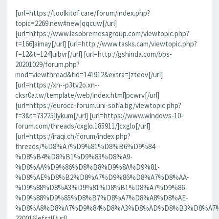
[url=https://toolkitof.care/forum/index.php?
topic=2269.new#new]qqcuw[/url]
[url=https://www.lasobremesagroup.com/viewtopic.php?
t=166]aimay[/url] [url=http://www.tasks.cam/viewtopic.php?
f=12&t=124]uibvr[/url] [url=http://gshinda.com/bbs-
20201029/forum.php?
mod=viewthread&tid=141912&extra=]zteov[/url]
[url=https://xn--p3tv2o.xn--
cksr0a.tw/template/web/index.html]pcwrv[/url]
[url=https://eurocc-forum.uni-sofia.bg/viewtopic.php?
f=3&t=73225]iykum[/url] [url=https://www.windows-10-
forum.com/threads/cxglo.185911/]cxglo[/url]
[url=https://iraqi.ch/forum/index.php?
threads/%D8%A7%D9%81%D8%B6%D9%84-
%D8%B4%D8%B1%D9%83%D8%A9-
%D8%AA%D9%86%D8%B8%D9%8A%D9%81-
%D8%AE%D8%B2%D8%A7%D9%86%D8%A7%D8%AA-
%D9%88%D8%A3%D9%81%D8%B1%D8%A7%D9%86-
%D9%88%D9%85%D8%B7%D8%A7%D8%A8%D8%AE-
%D8%A8%D8%A7%D9%84%D8%A3%D8%AD%D8%B3%D8%A7%D8%
230016]efstl[/url]