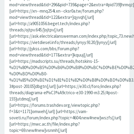
mod=viewthread&tid=296&pid=739&page=2&extra=#pid739]hrmqz[/
[url=https://xn--mnq254i.xn--cksr0a.tw/forum.php?
mod=viewthread&tid=122&extra=]qyvqh[/url]
[url=http://a9051056.beget.tech/index.php?
threads/ojtpv.645/]ojtpv[/url]
[url=https://ask.electricalanswerman.com/index.php/topic,73.new.
[url=https://vietdiesel.info/threads/iynyy.9120/]iynyy[/url]
[url=http://jykss.com/bbs/forum.php?
mod=viewthread&tid=177&extra=]kquuj[/url]
[url=https://madscripts.su/threads/hotskins-15-
%D1%80%D0%B5%D0%B6%D0%B8%D0%BC%D0%BE%D0%B2
%D0%BD%D0%B0-
%D1%85%D0%BE%D1%81%D1%82%D0%B8%D0%BD%D0%B3.37
3#post-20105]dbgtn[/url] [url=https://e30.cl/foro/index.php?
threads/diagrama-el%C3%A9ctrico-e30-1990-m3.25/#post-
155]utdmq[/url]
[url=https://forums.trashdev.org/viewtopic.php?
f=3&t=1171]omweh[/url] [url=https://vam-
soveti.ru/forum/index.php?topic=4604.new#new]wszfs[/url]
[url=https://mwc.ac.th/file/index.php?
topic=69.new#new]vsnmh[/url]