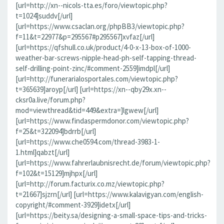
[url=http://xn--nicols-tta.es/foro/viewtopic.php?
t=1024]suddv[/url]
[url=https://www.csaclan.org/phpBB3/viewtopic.php?
f=11&t=22977&p=295567#p295567]xvfaz[/url]
[url=https://qfshull.co.uk/product/4-0-x-13-box-of-1000-
weather-bar-screws-nipple-head-ph-self-tapping-thread-
self-drilling-point-zinc/#comment-2559]imdpl[/url]
[url=http://funerarialosportales.com/viewtopic.php?
t=365639]aroyp[/url] [url=https://xn--qby29x.xn--
cksr0a.live/forum.php?
mod=viewthread&tid=449&extra=]lgwew[/url]
[url=https://www.findaspermdonor.com/viewtopic.php?
f=25&t=322094]bdrrb[/url]
[url=https://www.che0594.com/thread-3983-1-
1.html]qabzt[/url]
[url=https://www.fahrerlaubnisrecht.de/forum/viewtopic.php?
f=102&t=15129]mjhpx[/url]
[url=http://forum.facturix.co.mz/viewtopic.php?
t=21667]sjzrn[/url] [url=https://www.kalavigyan.com/english-
copyright/#comment-3929]idetx[/url]
[url=https://beity.sa/designing-a-small-space-tips-and-tricks-