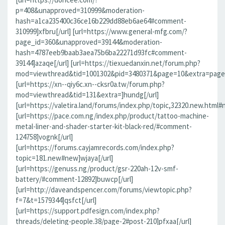
p=408&unapproved=310999&moderation-
hash=a1ca235400c36ce16b229dd88eb6ae64#comment-
310999]xfbru[/url] [url=https://www.general-mfg.com/?
page_id=360&unapproved=39144&moderation-
hash=4787eeb9baab3aea75b6ba22271d93fc#comment-
39144]azaqe[/url] [url=https://tiexuedanxin.net/forum.php?
mod=viewthread&tid=1001302&pid=3480371&page=10&extra=page%
[url=https://xn--qiy6c.xn--cksr0a.tw/forum.php?
mod=viewthread&tid=131&extra=]hundg[/url]
[url=https://valetira.land/forums/index.php/topic,32320.new.html#
[url=https://pace.com.ng/index.php/product/tattoo-machine-
metal-liner-and-shader-starter-kit-black-red/#comment-
124758]vognk[/url]
[url=https://forums.cayjamrecords.com/index.php?
topic=181.new#new]wjaya[/url]
[url=https://genuss.ng/product/gsr-220ah-12v-smf-
battery/#comment-12892]buwcp[/url]
[url=http://daveandspencer.com/forums/viewtopic.php?
f=7&t=1579344]qsfct[/url]
[url=https://support.pdfesign.com/index.php?
threads/deleting-people.38/page-2#post-210]pfxaa[/url]