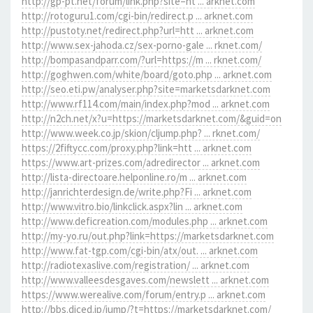
http://gp-pt.net/forum/link.php?site=ht ... arknet.com
http://rotoguru1.com/cgi-bin/redirect.p ... arknet.com
http://pustoty.net/redirect.php?url=htt ... arknet.com
http://www.sex-jahoda.cz/sex-porno-gale ... rknet.com/
http://bompasandparr.com/?url=https://m ... rknet.com/
http://goghwen.com/white/board/goto.php ... arknet.com
http://seo.eti.pw/analyser.php?site=marketsdarknet.com
http://www.rf114.com/main/index.php?mod ... arknet.com
http://n2ch.net/x?u=https://marketsdarknet.com/&guid=on
http://www.week.co.jp/skion/cljump.php? ... rknet.com/
https://2fiftycc.com/proxy.php?link=htt ... arknet.com
https://www.art-prizes.com/adredirector ... arknet.com
http://lista-directoare.helponline.ro/m ... arknet.com
http://janrichterdesign.de/write.php?Fi ... arknet.com
http://www.vitro.bio/linkclick.aspx?lin ... arknet.com
http://www.deficreation.com/modules.php ... arknet.com
http://my-yo.ru/out.php?link=https://marketsdarknet.com
http://www.fat-tgp.com/cgi-bin/atx/out. ... arknet.com
http://radiotexaslive.com/registration/ ... arknet.com
http://www.valleesdesgaves.com/newslett ... arknet.com
https://www.werealive.com/forum/entry.p ... arknet.com
http://bbs.diced.jp/jump/?t=https://marketsdarknet.com/