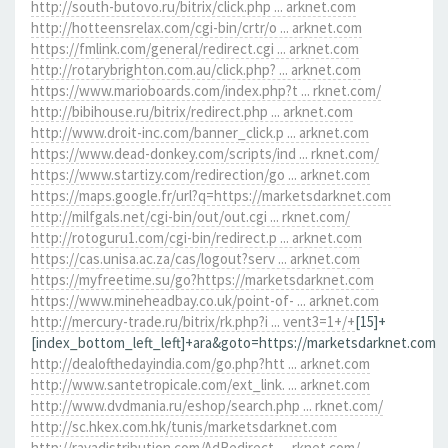
http://south-butovo.ru/bitrix/click.php ... arknet.com
http://hotteensrelax.com/cgi-bin/crtr/o ... arknet.com
https://fmlink.com/general/redirect.cgi ... arknet.com
http://rotarybrighton.com.au/click.php? ... arknet.com
https://www.marioboards.com/index.php?t ... rknet.com/
http://bibihouse.ru/bitrix/redirect.php ... arknet.com
http://www.droit-inc.com/banner_click.p ... arknet.com
https://www.dead-donkey.com/scripts/ind ... rknet.com/
https://www.startizy.com/redirection/go ... arknet.com
https://maps.google.fr/url?q=https://marketsdarknet.com
http://milfgals.net/cgi-bin/out/out.cgi ... rknet.com/
http://rotoguru1.com/cgi-bin/redirect.p ... arknet.com
https://cas.unisa.ac.za/cas/logout?serv ... arknet.com
https://myfreetime.su/go?https://marketsdarknet.com
https://www.mineheadbay.co.uk/point-of- ... arknet.com
http://mercury-trade.ru/bitrix/rk.php?i ... vent3=1+/+
[15]+
[index_bottom_left_left]+ara&goto=https://marketsdarknet.com
http://dealofthedayindia.com/go.php?htt ... arknet.com
http://www.santetropicale.com/ext_link. ... arknet.com
http://www.dvdmania.ru/eshop/search.php ... rknet.com/
http://sc.hkex.com.hk/tunis/marketsdarknet.com
http://rayadistribution.com/AdRedirect. ... rknet.com/