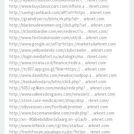
http://www.buyclassiccars.com/offsite.a ... rknet.com/
http://savingcashback.com/aff?url=https ... arknet.com
https://graindryer.ru/bitrix/rk.php?id= ... arknet.com
http://blacknudewomen.org/click.php?url ... arknet.com
https://ir.bombardier.com/en/redirect?u ... rknet.com/
http://www.festivalsinsider.com/util/di ... arknet.com
http://www.google.az/url?q=https://marketsdarknet.com
http://www.yellowdevilz.com/clubcrawler ... arknet.com
https://login.mediafort.ru/autologin/ma ... rknet.com/
http://www.strana.co.il/finance/redir.a ... arknet.com
https://tc937.app.goo.gl/?link=https:// ... arknet.com
http://www.davidcho.com/newkor/vodpop.a ... arknet.com
https://kaskadvoda.ru/bitrix/click.php? ... arknet.com
http://5053.xg4ken.com/media/redir.php? ... arknet.com
http://www.valleesdesgaves.com/newslett ... arknet.com
http://store.cure-medical.net/shop/disp ... rknet.com/
http://sillyseason.com/football/premier ... arknet.com
http://www.bozemanonline.com/redir.php? ... arknet.com
http://xn--90abebddbw3a5aarg.xn--p1ai/b ... arknet.com
http://www.leftkick.com/cgi-bin/starbuc ... arknet.com
http://freshforum.aqualogo.ru/go/?https ... rknet.com/