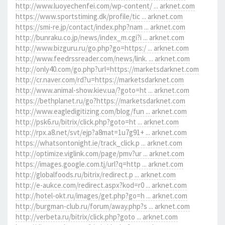
http://www.luoyechenfei.com/wp-content/ ... arknet.com
https://www.sportstiming.dk/profile/tic ... arknet.com
https://smi-re.jp/contact/index.php?nam ... arknet.com
http://bunraku.co.jp/news/index_m.cgi?i ... arknet.com
http://www.bizguru.ru/go.php?go=https:/ ... arknet.com
http://www.feedrssreader.com/news/link. ... arknet.com
http://only40.com/go.php?url=https://marketsdarknet.com
http://cr.naver.com/rd?u=https://marketsdarknet.com
http://www.animal-show.kiev.ua/?goto=ht ... arknet.com
https://bethplanet.ru/go?https://marketsdarknet.com
http://www.eagledigitizing.com/blog/fun ... arknet.com
http://psk6.ru/bitrix/click.php?goto=ht ... arknet.com
http://rpx.a8.net/svt/ejp?a8mat=1u7g91+ ... arknet.com
https://whatsontonight.ie/track_click.p ... arknet.com
http://optimize.viglink.com/page/pmv?ur ... arknet.com
https://images.google.com.tj/url?q=http ... arknet.com
http://globalfoods.ru/bitrix/redirect.p ... arknet.com
http://e-aukce.com/redirect.aspx?kod=r0 ... arknet.com
http://hotel-okt.ru/images/get.php?go=h ... arknet.com
http://burgman-club.ru/forum/away.php?s ... arknet.com
http://verbeta.ru/bitrix/click.php?goto ... arknet.com