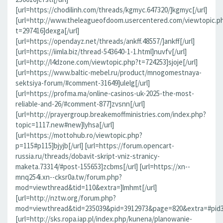
[url=https://chodilinh.com/threads/kgmyc.647320/]kgmyc[/url]
[url=http://www.theleagueofdoom.usercentered.com/viewtopic.p
t=297416]dexga[/url]
[url=https://opendayz.net/threads/ankff.48557/]ankff[/url]
[url=https://iimla.biz/thread-543640-1-1.html]nuvfv[/url]
[url=http://l4dzone.com/viewtopic.php?t=724253]sjoje[/url]
[url=https://www.baltic-mebel.ru/product/mnogomestnaya-
sektsiya-forum/#comment-31649]ulelg[/url]
[url=https://profma.ma/online-casinos-uk-2025-the-most-
reliable-and-26/#comment-877]zvsnn[/url]
[url=http://prayergroup.breakemoffministries.com/index.php?
topic=1117.new#new]lyhsa[/url]
[url=https://mottohub.ro/viewtopic.php?
p=115#p115]bjyjb[/url] [url=https://forum.opencart-
russia.ru/threads/dobavit-skript-vniz-stranicy-
maketa.73314/#post-155653]zcbms[/url] [url=https://xn--
mnq254i.xn--cksr0a.tw/forum.php?
mod=viewthread&tid=110&extra=]lmhmt[/url]
[url=http://nztw.org/forum.php?
mod=viewthread&tid=235039&pid=3912973&page=820&extra=#pid391
[url=http://sks.ropa.iap.pl/index.php/kunena/planowanie-