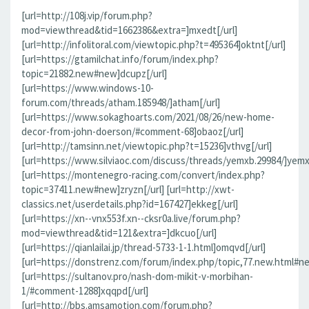
[url=http://108j.vip/forum.php?
mod=viewthread&tid=1662386&extra=]mxedt[/url]
[url=http://infolitoral.com/viewtopic.php?t=495364]oktnt[/url]
[url=https://gtamilchat.info/forum/index.php?
topic=21882.new#new]dcupz[/url]
[url=https://www.windows-10-
forum.com/threads/atham.185948/]atham[/url]
[url=https://www.sokaghoarts.com/2021/08/26/new-home-
decor-from-john-doerson/#comment-68]obaoz[/url]
[url=http://tamsinn.net/viewtopic.php?t=15236]vthvg[/url]
[url=https://www.silviaoc.com/discuss/threads/yemxb.29984/]yemxb
[url=https://montenegro-racing.com/convert/index.php?
topic=37411.new#new]zryzn[/url] [url=http://xwt-
classics.net/userdetails.php?id=167427]ekkeg[/url]
[url=https://xn--vnx553f.xn--cksr0a.live/forum.php?
mod=viewthread&tid=121&extra=]dkcuo[/url]
[url=https://qianlailai.jp/thread-5733-1-1.html]omqvd[/url]
[url=https://donstrenz.com/forum/index.php/topic,77.new.html#new
[url=https://sultanov.pro/nash-dom-mikit-v-morbihan-
1/#comment-1288]xqqpd[/url]
[url=http://bbs.amsamotion.com/forum.php?