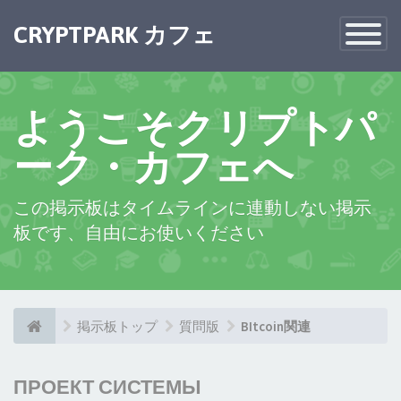
CRYPTPARK カフェ
Toggle
Navigatio
ようこそクリプトパ
ーク・カフェへ
この掲示板はタイムラインに連動しない掲示
板です、自由にお使いください
掲示板トップ
質問版
BItcoin関連
ПРОЕКТ СИСТЕМЫ