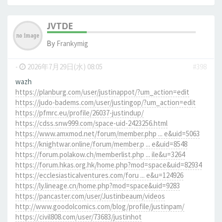
JVTDE
By
Frankymig
-
2026年7月29日(水) 08:05
#398
wazh
https://planburg.com/user/justinappot/?um_action=edit
https://judo-badems.com/user/justingop/?um_action=edit
https://pfmrc.eu/profile/26037-justindup/
https://cdss.snw999.com/space-uid-2423256.html
https://www.amxmod.net/forum/member.php ... e&uid=5063
https://knightwar.online/forum/member.p ... e&uid=8548
https://forum.polakow.ch/memberlist.php ... ile&u=3264
https://forum.hkas.org.hk/home.php?mod=space&uid=82934
https://ecclesiasticalventures.com/foru ... e&u=124926
https://ly.lineage.cn/home.php?mod=space&uid=9283
https://pancaster.com/user/Justinbeaum/videos
http://www.goodolcomics.com/blog/profile/justinpam/
https://civil808.com/user/73683/justinhot