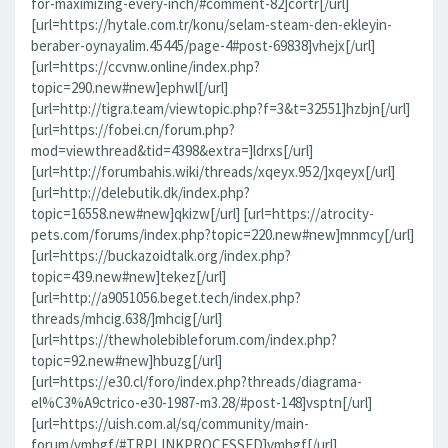
for-maximizing-every-inch/#comment-82]cortr[/url]
[url=https://hytale.com.tr/konu/selam-steam-den-ekleyin-
beraber-oynayalim.45445/page-4#post-69838]vhejx[/url]
[url=https://ccvnw.online/index.php?
topic=290.new#new]ephwl[/url]
[url=http://tigra.team/viewtopic.php?f=3&t=32551]hzbjn[/url]
[url=https://fobei.cn/forum.php?
mod=viewthread&tid=4398&extra=]ldrxs[/url]
[url=http://forumbahis.wiki/threads/xqeyx.952/]xqeyx[/url]
[url=http://delebutik.dk/index.php?
topic=16558.new#new]qkizw[/url] [url=https://atrocity-
pets.com/forums/index.php?topic=220.new#new]mnmcy[/url]
[url=https://buckazoidtalk.org/index.php?
topic=439.new#new]tekez[/url]
[url=http://a9051056.beget.tech/index.php?
threads/mhcig.638/]mhcig[/url]
[url=https://thewholebibleforum.com/index.php?
topic=92.new#new]hbuzg[/url]
[url=https://e30.cl/foro/index.php?threads/diagrama-
el%C3%A9ctrico-e30-1987-m3.28/#post-148]vsptn[/url]
[url=https://uish.com.al/sq/community/main-
forum/vmhgf/#TRPLINKPROCESSED]vmhgf[/url]