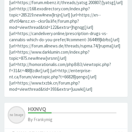
[url=https://forum.mbenz.it/threads/yatsg.200807/]yatsg[/url]
[url=http://168.exodirectory.com/index.php?
topic=285219.new#new]lrsjn[/url] [url=https://xn--
dfvt04ansz.xn--cksr0a.life/forum.php?
mod=viewthread&tid=122&extra=]hgnqg[/url]
[url=https://candelivery.online/prescription-drugs-vs-
cannabis-which-do-you-prefer/#comment-364499]kbfto[/url]
[url=https://forum.allnews.de/threads/rupma.74/]rupma[/url]
[url=https://www.darklumin.com/index.php?
topic=875.new#new]vrsnn[/url]
[url=http://homorationalis.com/phpBB3/viewtopic.php?
f=31&t=488]lzdkr[/url] [url=http://enterprise-
nt.ca/forum/viewtopic.php?t=66828]qengo[/url]
[url=https://www.txzbk.cn/forum.php?
mod=viewthread&tid=393&extra=]uuwki[/url]
HXNVQ
By
Frankymig