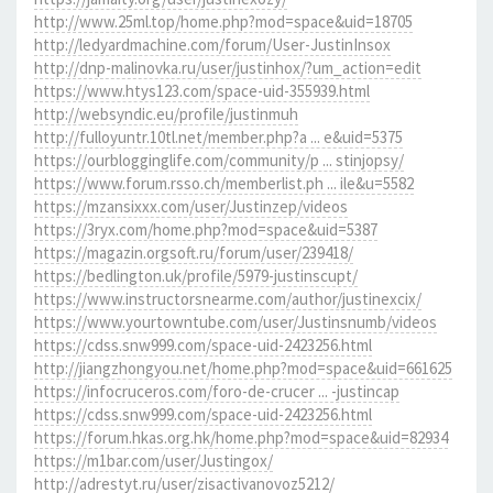
http://www.25ml.top/home.php?mod=space&uid=18705
http://ledyardmachine.com/forum/User-JustinInsox
http://dnp-malinovka.ru/user/justinhox/?um_action=edit
https://www.htys123.com/space-uid-355939.html
http://websyndic.eu/profile/justinmuh
http://fulloyuntr.10tl.net/member.php?a ... e&uid=5375
https://ourblogginglife.com/community/p ... stinjopsy/
https://www.forum.rsso.ch/memberlist.ph ... ile&u=5582
https://mzansixxx.com/user/Justinzep/videos
https://3ryx.com/home.php?mod=space&uid=5387
https://magazin.orgsoft.ru/forum/user/239418/
https://bedlington.uk/profile/5979-justinscupt/
https://www.instructorsnearme.com/author/justinexcix/
https://www.yourtowntube.com/user/Justinsnumb/videos
https://cdss.snw999.com/space-uid-2423256.html
http://jiangzhongyou.net/home.php?mod=space&uid=661625
https://infocruceros.com/foro-de-crucer ... -justincap
https://cdss.snw999.com/space-uid-2423256.html
https://forum.hkas.org.hk/home.php?mod=space&uid=82934
https://m1bar.com/user/Justingox/
http://adrestyt.ru/user/zisactivanovoz5212/