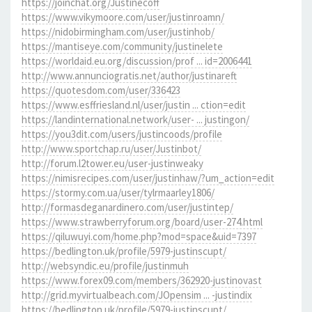
https://joinchat.org/Justinecoff
https://www.vikymoore.com/user/justinroamn/
https://nidobirmingham.com/user/justinhob/
https://mantiseye.com/community/justinelete
https://worldaid.eu.org/discussion/prof ... id=2006441
http://www.annunciogratis.net/author/justinareft
https://quotesdom.com/user/336423
https://www.esffriesland.nl/user/justin ... ction=edit
https://landinternational.network/user- ... justingon/
https://you3dit.com/users/justincoods/profile
http://www.sportchap.ru/user/Justinbot/
http://forum.l2tower.eu/user-justinweaky
https://nimisrecipes.com/user/justinhaw/?um_action=edit
https://stormy.com.ua/user/tylrmaarley1806/
http://formasdeganardinero.com/user/justintep/
https://www.strawberryforum.org/board/user-274.html
https://qiluwuyi.com/home.php?mod=space&uid=7397
https://bedlington.uk/profile/5979-justinscupt/
http://websyndic.eu/profile/justinmuh
https://www.forex09.com/members/362920-justinovast
http://grid.myvirtualbeach.com/JOpensim ... -justindix
https://bedlington.uk/profile/5979-justinscupt/