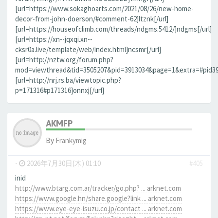
[url=https://www.sokaghoarts.com/2021/08/26/new-home-
decor-from-john-doerson/#comment-62]ltznk[/url]
[url=https://houseofclimb.com/threads/ndgms.5412/]ndgms[/url]
[url=https://xn--jqxqi.xn--
cksr0a.live/template/web/index.html]ncsmr[/url]
[url=http://nztw.org/forum.php?
mod=viewthread&tid=3505207&pid=3913034&page=1&extra=#pid3913
[url=http://nrj.rs.ba/viewtopic.php?
p=171316#p171316]onnxj[/url]
AKMFP
By
Frankymig
-
2026年7月30日(木) 01:10
#405
inid
http://www.btarg.com.ar/tracker/go.php? ... arknet.com
https://www.google.hn/share.google?link ... arknet.com
https://www.eye-eye-isuzu.co.jp/contact ... arknet.com