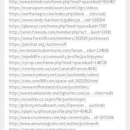
http://www.ktmoli.com/home.php?mod=space&uid=916467
https://mzansiporn.mobi/user/JustinCrign/videos
https://wethenegro.com/index.php/black- ... stincooli/
https://www.randy-harrison.it/gallery/p ... uid=169264
https://qiluwuyi.com/home.php?mod=space&uid=7397
http://zeren.freeoda.com/member.php?act ... &uid=33381
https://www.forex09.com/members/362920-justinovast
https://joinchat.org/Justinecoff
http://ecclesiasticalventures.com/forum ... e&u=124926
https://mjwildlife.ca/community/profile/justinjoymn/
https://cyl-sp.com/home.php?mod=space&uid=148720
https://stormy.com.ua/user/zanatalifrances4043/
https://www.tryebony.net/user/Justinimils/videos
https://cdss.snw999.com/space-uid-2423256.html
https://www.esffriesland.nl/user/justinfainc/
http://www.taekwondo-mattighofen.com/us ... ction=edit
https://ecoatlas.co.za/profile/justinsnupe/
http://grid.myvirtualbeach.com/JOpensim ... -justindix
https://qiqer.ru/qforum/profile.php?id=434625
http://www.cruzenews.com/wp-content/plu ... id=2373306
http://www.annunciogratis.net/author/justinareft
https://jamaity.org/user/justinexozy/