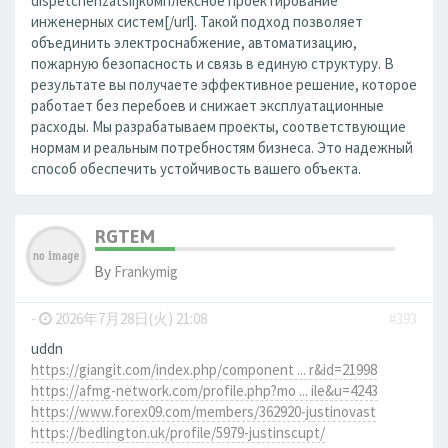
dispetcherizatsii]комплексное проектирование
инженерных систем[/url]. Такой подход позволяет
объединить электроснабжение, автоматизацию,
пожарную безопасность и связь в единую структуру. В
результате вы получаете эффективное решение, которое
работает без перебоев и снижает эксплуатационные
расходы. Мы разрабатываем проекты, соответствующие
нормам и реальным потребностям бизнеса. Это надежный
способ обеспечить устойчивость вашего объекта.
RGTEM
By
Frankymig
-
2026年7月28日(火) 21:08
#393
uddn
https://giangit.com/index.php/component ... r&id=21998
https://afmg-network.com/profile.php?mo ... ile&u=4243
https://www.forex09.com/members/362920-justinovast
https://bedlington.uk/profile/5979-justinscupt/