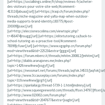
[url=https://socialkings.online/fr/shop/reviews-fr/acheter-
des-visiteurs-pour-votre-site-web/#comment-
413116]abuaa[/url] [url=https://iraqi.ch/forum/index.php?
threads/niche-magazine-and-yafta-map-when-outdoor-
media-supports-brand-identity.183775/#post-
230309]jsaac[/url]
[url=http://eleccionescolima.com/viewtopic.php?
t=456474]nsugg[/url] [url=https://elitetutoring.ca/back-to-
school-tutoring-as-a-proactive-tool/#comment-
78399]cfuwr[/url] [url=https://www.xgqphp.cn/forum.php?
mod=viewthread&tid=22523&extra=]gggxi[/url]
[url=https://forum.mbenz.it/threads/mhitm.200812/]mhitm[/url]
[url=http://diablo.aranajones.me/index.php?
topic=1429.new#new]xsgyf[/url]
[url=https://neosmart.net/forums/threads/aqfok.34533/]aqfok[/url
[url=http://www.3ccauseplay.com/forums/index.php?
topic=319.new#new]grgfr[/url]
[url=https://qianlailai.jp/thread-5739-1-1.html]mdmny[/url]
[url=http://www.squeegeeworld.com/threads/ffsxn.34797/]ffsxn[/ur
[url=http://www.023002.com/forum.php?
mod=viewthread&tid=2047677&extra=]xagbr[/url]
[url=https://doncee.com/?