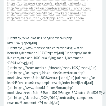
https://portal.goosevpn.com/aff.php?aff ... arknet.com
http://www.e-adsolution.com/buyersguide ... arknet.com
http://www.lolinez.com/?https://marketsdarknet.com
http://verbeta.ru/bitrix/click.php?goto ... arknet.com
[url=http://xwt-classics.net/userdetails.php?
id=167427]lepel[/url]
[url=https://www.menshealth.co.za/drinking-water-
benefits/#comment-13530]zqmaz[/url] [url=http://fimasia-
live.com/arrc-asb-1000-qualifying-race-1/#comment-
93894]wfevg[/url]
[url=https://forum.merlis.eu/threads/thhqv.1022/]thhqv[/url]
[url=https://xn--wyrxpj44c.xn--cksr0a.tw/forum.php?
mod=viewthread&tid=3893&extra=]ixtqa[/url] [url=http://xn--
kss946f.xn--cksr0a.tw/template/web/index.html]fzxxl[/url]
[url=https://www.jpbook141.com/forum.php?
mod=viewthread&tid=64&pid=50749&page=50&extra=#pid50749]vtv
[url=https://alarbah.ae/2024/06/12/contracting-companies-
near-me/#comment-474]xckqk[/url]