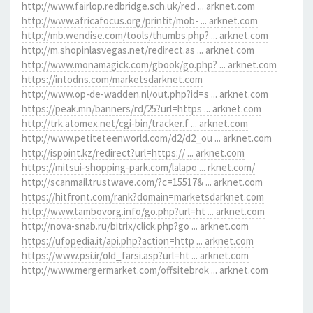
http://www.fairlop.redbridge.sch.uk/red ... arknet.com
http://www.africafocus.org/printit/mob- ... arknet.com
http://mb.wendise.com/tools/thumbs.php? ... arknet.com
http://m.shopinlasvegas.net/redirect.as ... arknet.com
http://www.monamagick.com/gbook/go.php? ... arknet.com
https://intodns.com/marketsdarknet.com
http://www.op-de-wadden.nl/out.php?id=s ... arknet.com
https://peak.mn/banners/rd/25?url=https ... arknet.com
http://trk.atomex.net/cgi-bin/tracker.f ... arknet.com
http://www.petiteteenworld.com/d2/d2_ou ... arknet.com
http://ispoint.kz/redirect?url=https:// ... arknet.com
https://mitsui-shopping-park.com/lalapo ... rknet.com/
http://scanmail.trustwave.com/?c=15517& ... arknet.com
https://hitfront.com/rank?domain=marketsdarknet.com
http://www.tambovorg.info/go.php?url=ht ... arknet.com
http://nova-snab.ru/bitrix/click.php?go ... arknet.com
https://ufopedia.it/api.php?action=http ... arknet.com
https://www.psi.ir/old_farsi.asp?url=ht ... arknet.com
http://www.mergermarket.com/offsitebrok ... arknet.com