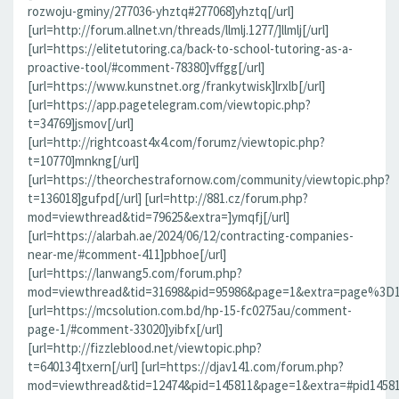
rozwoju-gminy/277036-yhztq#277068]yhztq[/url]
[url=http://forum.allnet.vn/threads/llmlj.1277/]llmlj[/url]
[url=https://elitetutoring.ca/back-to-school-tutoring-as-a-
proactive-tool/#comment-78380]vffgg[/url]
[url=https://www.kunstnet.org/frankytwisk]lrxlb[/url]
[url=https://app.pagetelegram.com/viewtopic.php?
t=34769]jsmov[/url]
[url=http://rightcoast4x4.com/forumz/viewtopic.php?
t=10770]mnkng[/url]
[url=https://theorchestrafornow.com/community/viewtopic.php?
t=136018]gufpd[/url] [url=http://881.cz/forum.php?
mod=viewthread&tid=79625&extra=]ymqfj[/url]
[url=https://alarbah.ae/2024/06/12/contracting-companies-
near-me/#comment-411]pbhoe[/url]
[url=https://lanwang5.com/forum.php?
mod=viewthread&tid=31698&pid=95986&page=1&extra=page%3D1#p
[url=https://mcsolution.com.bd/hp-15-fc0275au/comment-
page-1/#comment-33020]yibfx[/url]
[url=http://fizzleblood.net/viewtopic.php?
t=640134]txern[/url] [url=https://djav141.com/forum.php?
mod=viewthread&tid=12474&pid=145811&page=1&extra=#pid145811