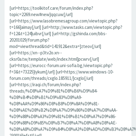
[url=https://toolkitof.care/forum/index.php?
topic=2269.new#new]qqcuw[/url]
[url=https://www.lasobremesagroup.com/viewtopic.php?
t=166]aimay[/url] [url=http://www.tasks.cam/viewtopic.php?
f=12&t=124]uibvr[/url] [url=http://gshinda.com/bbs-
20201029/forum.php?
mod=viewthread&tid=141912&extra=]zteov[/url]
[url=https://xn--p3tv2o.xn--
cksr0a.tw/template/web/index.html]pcwrv[/url]
[url=https://eurocc-forum.uni-sofia.bg/viewtopic.php?
f=3&t=73225]iykum[/url] [url=https://www.windows-10-
forum.com/threads/cxglo.185911/]cxglo[/url]
[url=https://iraqi.ch/forum/index.php?
threads/%D8%A7%D9%81%D8%B6%D9%84-
%D8%B4%D8%B1%D9%83%D8%A9-
%D8%AA%D9%86%D8%B8%D9%8A%D9%81-
%D8%AE%D8%B2%D8%A7%D9%86%D8%A7%D8%AA-
%D9%88%D8%A3%D9%81%D8%B1%D8%A7%D9%86-
%D9%88%D9%85%D8%B7%D8%A7%D8%A8%D8%AE-
%D8%A8%D8%A7%D9%84%D8%A3%D8%AD%D8%B3%D8%A7%D8%
230016]efstl[/url]