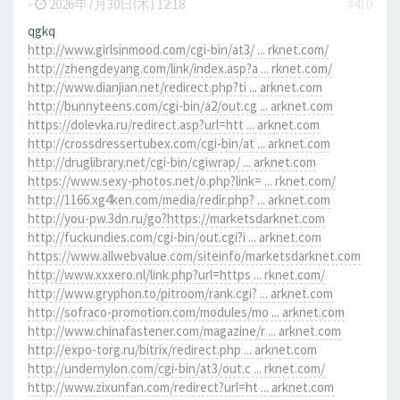
-
2026年7月30日(木) 12:18
#410
qgkq
http://www.girlsinmood.com/cgi-bin/at3/ ... rknet.com/
http://zhengdeyang.com/link/index.asp?a ... rknet.com/
http://www.dianjian.net/redirect.php?ti ... arknet.com
http://bunnyteens.com/cgi-bin/a2/out.cg ... arknet.com
https://dolevka.ru/redirect.asp?url=htt ... arknet.com
http://crossdressertubex.com/cgi-bin/at ... arknet.com
http://druglibrary.net/cgi-bin/cgiwrap/ ... arknet.com
https://www.sexy-photos.net/o.php?link= ... rknet.com/
http://1166.xg4ken.com/media/redir.php? ... arknet.com
http://you-pw.3dn.ru/go?https://marketsdarknet.com
http://fuckundies.com/cgi-bin/out.cgi?i ... arknet.com
https://www.allwebvalue.com/siteinfo/marketsdarknet.com
http://www.xxxero.nl/link.php?url=https ... rknet.com/
http://www.gryphon.to/pitroom/rank.cgi? ... arknet.com
http://sofraco-promotion.com/modules/mo ... arknet.com
http://www.chinafastener.com/magazine/r ... arknet.com
http://expo-torg.ru/bitrix/redirect.php ... arknet.com
http://undernylon.com/cgi-bin/at3/out.c ... rknet.com/
http://www.zixunfan.com/redirect?url=ht ... arknet.com