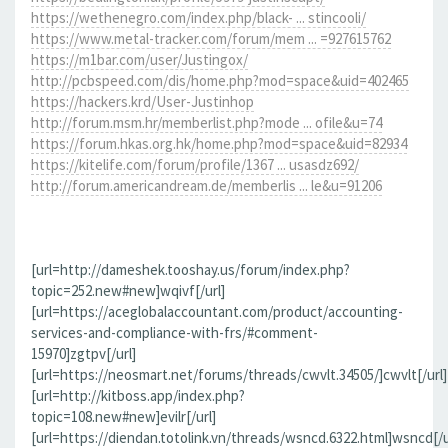
https://wethenegro.com/index.php/black- ... stincooli/
https://www.metal-tracker.com/forum/mem ... =927615762
https://m1bar.com/user/Justingox/
http://pcbspeed.com/dis/home.php?mod=space&uid=402465
https://hackers.krd/User-Justinhop
http://forum.msm.hr/memberlist.php?mode ... ofile&u=74
https://forum.hkas.org.hk/home.php?mod=space&uid=82934
https://kitelife.com/forum/profile/1367 ... usasdz692/
http://forum.americandream.de/memberlis ... le&u=91206
[url=http://dameshek.tooshay.us/forum/index.php?
topic=252.new#new]wqivf[/url]
[url=https://aceglobalaccountant.com/product/accounting-
services-and-compliance-with-frs/#comment-
15970]zgtpv[/url]
[url=https://neosmart.net/forums/threads/cwvlt.34505/]cwvlt[/url]
[url=http://kitboss.app/index.php?
topic=108.new#new]evilr[/url]
[url=https://diendan.totolink.vn/threads/wsncd.6322.html]wsncd[/u