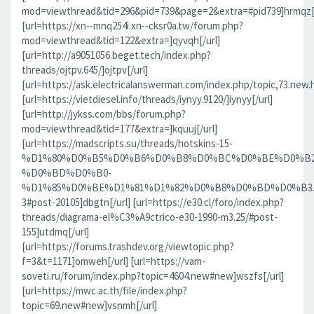
mod=viewthread&tid=296&pid=739&page=2&extra=#pid739]hrmqz[/
[url=https://xn--mnq254i.xn--cksr0a.tw/forum.php?
mod=viewthread&tid=122&extra=]qyvqh[/url]
[url=http://a9051056.beget.tech/index.php?
threads/ojtpv.645/]ojtpv[/url]
[url=https://ask.electricalanswerman.com/index.php/topic,73.new.
[url=https://vietdiesel.info/threads/iynyy.9120/]iynyy[/url]
[url=http://jykss.com/bbs/forum.php?
mod=viewthread&tid=177&extra=]kquuj[/url]
[url=https://madscripts.su/threads/hotskins-15-
%D1%80%D0%B5%D0%B6%D0%B8%D0%BC%D0%BE%D0%B2
%D0%BD%D0%B0-
%D1%85%D0%BE%D1%81%D1%82%D0%B8%D0%BD%D0%B3.37
3#post-20105]dbgtn[/url] [url=https://e30.cl/foro/index.php?
threads/diagrama-el%C3%A9ctrico-e30-1990-m3.25/#post-
155]utdmq[/url]
[url=https://forums.trashdev.org/viewtopic.php?
f=3&t=1171]omweh[/url] [url=https://vam-
soveti.ru/forum/index.php?topic=4604.new#new]wszfs[/url]
[url=https://mwc.ac.th/file/index.php?
topic=69.new#new]vsnmh[/url]