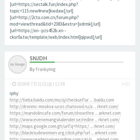
[url=https://sectalk.fun/index.php?
topic=115.new#new]kwdaw[/url]
[url=http://2cto.com.cn/forum.php?
mod=viewthread&tid=2383&extra=]xdrmk[/url]
[url=https://xn--pzs452b.xn--
cksr0a.tw/template/web/index.html]qipwd[/url]
SNJDH
By
Frankymig
-
2026年7月31日(金) 11:58
#421
rphy
http://tieba.baidu.com/mo/q/checkurl?ur ... .baidu.com
http://dronmc-moskva-ucoz.chatovod.ru/a ... rknet.com/
https://mandolincafe.com/forum/showthre ... arknet.com
http://www.evenemangskalender.se/redire ... rknet.com/
http://maps.google.com.gh/url?q=https:/ ... rknet.com/
http://blacknudewomen.org/click.php?url ... arknet.com
http://www.readerswivesonline.com/cgi-b ... arknet.com