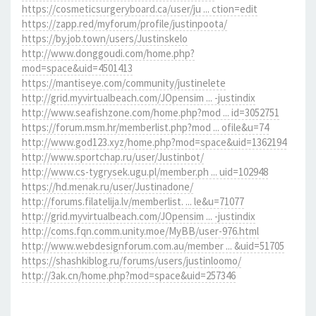
https://cosmeticsurgeryboard.ca/user/ju ... ction=edit
https://zapp.red/myforum/profile/justinpoota/
https://by.job.town/users/Justinskelo
http://www.donggoudi.com/home.php?
mod=space&uid=4501413
https://mantiseye.com/community/justinelete
http://grid.myvirtualbeach.com/JOpensim ... -justindix
http://www.seafishzone.com/home.php?mod ... id=3052751
https://forum.msm.hr/memberlist.php?mod ... ofile&u=74
http://www.god123.xyz/home.php?mod=space&uid=1362194
http://www.sportchap.ru/user/Justinbot/
http://www.cs-tygrysek.ugu.pl/member.ph ... uid=102948
https://hd.menak.ru/user/Justinadone/
http://forums.filatelija.lv/memberlist. ... le&u=71077
http://grid.myvirtualbeach.com/JOpensim ... -justindix
http://coms.fqn.comm.unity.moe/MyBB/user-976.html
http://www.webdesignforum.com.au/member ... &uid=51705
https://shashkiblog.ru/forums/users/justinloomo/
http://3ak.cn/home.php?mod=space&uid=257346