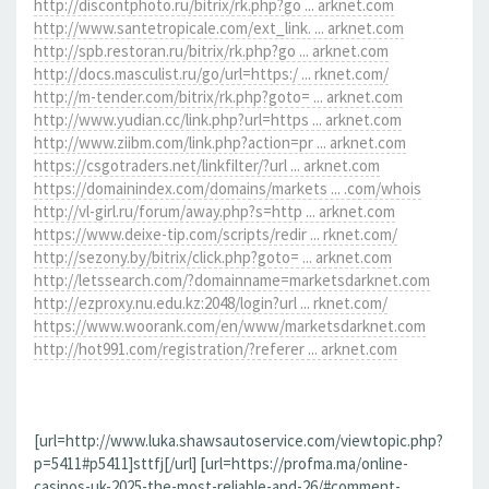
http://discontphoto.ru/bitrix/rk.php?go ... arknet.com
http://www.santetropicale.com/ext_link. ... arknet.com
http://spb.restoran.ru/bitrix/rk.php?go ... arknet.com
http://docs.masculist.ru/go/url=https:/ ... rknet.com/
http://m-tender.com/bitrix/rk.php?goto= ... arknet.com
http://www.yudian.cc/link.php?url=https ... arknet.com
http://www.ziibm.com/link.php?action=pr ... arknet.com
https://csgotraders.net/linkfilter/?url ... arknet.com
https://domainindex.com/domains/markets ... .com/whois
http://vl-girl.ru/forum/away.php?s=http ... arknet.com
https://www.deixe-tip.com/scripts/redir ... rknet.com/
http://sezony.by/bitrix/click.php?goto= ... arknet.com
http://letssearch.com/?domainname=marketsdarknet.com
http://ezproxy.nu.edu.kz:2048/login?url ... rknet.com/
https://www.woorank.com/en/www/marketsdarknet.com
http://hot991.com/registration/?referer ... arknet.com
[url=http://www.luka.shawsautoservice.com/viewtopic.php?
p=5411#p5411]sttfj[/url] [url=https://profma.ma/online-
casinos-uk-2025-the-most-reliable-and-26/#comment-