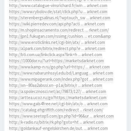
http://www.catalogue-vinsrichard.fr/win ... arknet.com
https://www.rybolov.de/stat/click.php?u ... arknet.com
http://sterenbergsalinas.nl/?wptouch_sw ... arknet.com
https://wiki.pierredev.com/api.php?acti ... arknet.com
http://m.shopinsacramento.com/redirect. ... rknet.com/
http://jpn1.fukugan.com/rssimg/cushion. ... et.com&amp
http://www.eroticlinks.net/cgi-bin/atx/ ... arknet.com
http://a1park.com/bitrix/redirect.php?e ... arknet.com
http://bti.com.ua/linkclick.aspx?link=h ... arknet.com
https://1000dor.ru/?url=https://marketsdarknet.com
http://www.kamp-n.ru/go.php?url=https:/ ... arknet.com
https://www.nabarunhssyl.edu.bd/Languag ... arknet.com
http://www.mipagerank.com/index.php?got ... arknet.com
http://xn--80aa2abssi.xn--p1ai/bitrix/r ... arknet.com
http://a.spolecznosci.net/ac/79873/127/ ... arknet.com
http://arttea.ucoz.ru/go?https://marketsdarknet.com
https://www.gals4free.net/cgi-bin/atx/o ... arknet.com
https://catalog.ehgriffith.com/redirect ... rknet.com/
https://www.seetop5.com/go.php?id=96&ur ... arknet.com
http://k-radio.ru/bitrix/rk.php?goto=ht ... arknet.com
http://goldankauf-engelskirchen.de/out. ... arknet.com