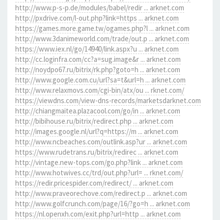
http://www.p-s-p.de/modules/babel/redir ... arknet.com
http://pxdrive.com/l-out.php?link=https ... arknet.com
https://games.more.game.tw/ogames.php?l ... arknet.com
http://www.3danimeworld.com/trade/out.p ... arknet.com
https://www.iex.nl/go/14940/link.aspx?u ... arknet.com
http://cc.loginfra.com/cc?a=sug.image&r ... arknet.com
http://noydpo67.ru/bitrix/rk.php?goto=h ... arknet.com
http://www.google.com.cu/url?sa=t&url=h ... arknet.com
http://www.relaxmovs.com/cgi-bin/atx/ou ... rknet.com/
https://viewdns.com/view-dns-records/marketsdarknet.com
http://chiangmaitea.plazacool.com/go/in ... arknet.com
http://bibihouse.ru/bitrix/redirect.php ... arknet.com
http://images.google.nl/url?q=https://m ... arknet.com
http://www.ncbeaches.com/outlink.asp?ur ... arknet.com
https://www.rudetrans.ru/bitrix/redirec ... arknet.com
http://vintage.new-tops.com/go.php?link ... arknet.com
http://www.hotwives.cc/trd/out.php?url= ... rknet.com/
https://redir.pricespider.com/redirect/ ... arknet.com
http://www.praveorechove.com/redirect.p ... arknet.com
http://www.golfcrunch.com/page/16/?go=h ... arknet.com
https://nl.openxh.com/exit.php?url=http ... arknet.com