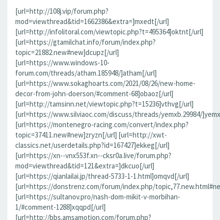
[url=http://108j.vip/forum.php?
mod=viewthread&tid=1662386&extra=]mxedt[/url]
[url=http://infolitoral.com/viewtopic.php?t=495364]oktnt[/url]
[url=https://gtamilchat.info/forum/index.php?
topic=21882.new#new]dcupz[/url]
[url=https://www.windows-10-
forum.com/threads/atham.185948/]atham[/url]
[url=https://www.sokaghoarts.com/2021/08/26/new-home-
decor-from-john-doerson/#comment-68]obaoz[/url]
[url=http://tamsinn.net/viewtopic.php?t=15236]vthvg[/url]
[url=https://www.silviaoc.com/discuss/threads/yemxb.29984/]yemxb
[url=https://montenegro-racing.com/convert/index.php?
topic=37411.new#new]zryzn[/url] [url=http://xwt-
classics.net/userdetails.php?id=167427]ekkeg[/url]
[url=https://xn--vnx553f.xn--cksr0a.live/forum.php?
mod=viewthread&tid=121&extra=]dkcuo[/url]
[url=https://qianlailai.jp/thread-5733-1-1.html]omqvd[/url]
[url=https://donstrenz.com/forum/index.php/topic,77.new.html#new
[url=https://sultanov.pro/nash-dom-mikit-v-morbihan-
1/#comment-1288]xqqpd[/url]
[url=http://bbs.amsamotion.com/forum.php?