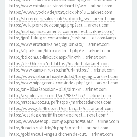
http://www.catalogue-vinsrichard.fr/win ... arknet.com
https://www.rybolov.de/stat/click.php?u ... arknet.com
http://sterenbergsalinas.nl/?wptouch_sw ... arknet.com
https://wiki.pierredev.com/api.php?acti ... arknet.com
http://m.shopinsacramento.com/redirect. ... rknet.com/
http://jpn1.fukugan.com/rssimg/cushion. ... et.com&amp
http://www.eroticlinks.net/cgi-bin/atx/ ... arknet.com
http://a1park.com/bitrix/redirect.php?e ... arknet.com
http://bti.com.ua/linkclick.aspx?link=h ... arknet.com
https://1000dor.ru/?url=https://marketsdarknet.com
http://www.kamp-n.ru/go.php?url=https:/ ... arknet.com
https://www.nabarunhssyl.edu.bd/Languag ... arknet.com
http://www.mipagerank.com/index.php?got ... arknet.com
http://xn--80aa2abssi.xn--p1ai/bitrix/r ... arknet.com
http://a.spolecznosci.net/ac/79873/127/ ... arknet.com
http://arttea.ucoz.ru/go?https://marketsdarknet.com
https://www.gals4free.net/cgi-bin/atx/o ... arknet.com
https://catalog.ehgriffith.com/redirect ... rknet.com/
https://www.seetop5.com/go.php?id=96&ur ... arknet.com
http://k-radio.ru/bitrix/rk.php?goto=ht ... arknet.com
http://goldankauf-engelskirchen.de/out. ... arknet.com