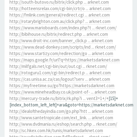
http://south-butovo.ru/bitrix/click.php ... arknet.com
http://hotteensrelax.com/cgi-bin/crtr/o ... arknet.com
https://fmlink.com/general/redirect.cgi ... arknet.com
http://rotarybrighton.com.au/click.php? ... arknet.com
https://www.marioboards.com/index.php?t ... rknet.com/
http://bibihouse.ru/bitrix/redirect.php ... arknet.com
http://www.droit-inc.com/banner_click.p ... arknet.com
https://www.dead-donkey.com/scripts/ind ... rknet.com/
https://www.startizy.com/redirection/go ... arknet.com
https://maps.google.fr/url?q=https://marketsdarknet.com
http://milfgals.net/cgi-bin/out/out.cgi ... rknet.com/
http://rotoguru1.com/cgi-bin/redirect.p ... arknet.com
https://cas.unisa.ac.za/cas/logout?serv ... arknet.com
https://myfreetime.su/go?https://marketsdarknet.com
https://www.mineheadbay.co.uk/point-of- ... arknet.com
http://mercury-trade.ru/bitrix/rk.php?i ... vent3=1+/+
[15]+
[index_bottom_left_left]+ara&goto=https://marketsdarknet.com
http://dealofthedayindia.com/go.php?htt ... arknet.com
http://www.santetropicale.com/ext_link. ... arknet.com
http://www.dvdmania.ru/eshop/search.php ... rknet.com/
http://sc.hkex.com.hk/tunis/marketsdarknet.com
http://rayadistribution.com/AdRedirect. ... rknet.com/