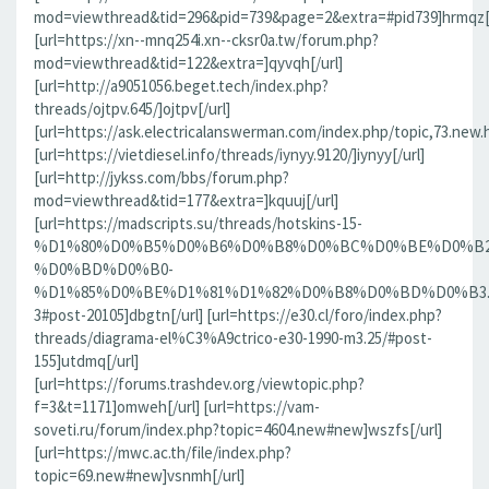
mod=viewthread&tid=296&pid=739&page=2&extra=#pid739]hrmqz[/
[url=https://xn--mnq254i.xn--cksr0a.tw/forum.php?
mod=viewthread&tid=122&extra=]qyvqh[/url]
[url=http://a9051056.beget.tech/index.php?
threads/ojtpv.645/]ojtpv[/url]
[url=https://ask.electricalanswerman.com/index.php/topic,73.new.
[url=https://vietdiesel.info/threads/iynyy.9120/]iynyy[/url]
[url=http://jykss.com/bbs/forum.php?
mod=viewthread&tid=177&extra=]kquuj[/url]
[url=https://madscripts.su/threads/hotskins-15-
%D1%80%D0%B5%D0%B6%D0%B8%D0%BC%D0%BE%D0%B2
%D0%BD%D0%B0-
%D1%85%D0%BE%D1%81%D1%82%D0%B8%D0%BD%D0%B3.37
3#post-20105]dbgtn[/url] [url=https://e30.cl/foro/index.php?
threads/diagrama-el%C3%A9ctrico-e30-1990-m3.25/#post-
155]utdmq[/url]
[url=https://forums.trashdev.org/viewtopic.php?
f=3&t=1171]omweh[/url] [url=https://vam-
soveti.ru/forum/index.php?topic=4604.new#new]wszfs[/url]
[url=https://mwc.ac.th/file/index.php?
topic=69.new#new]vsnmh[/url]