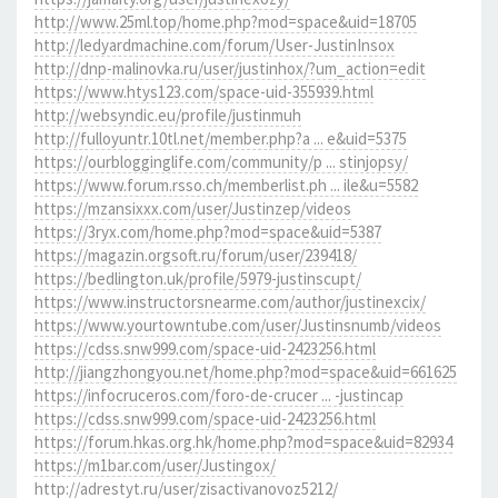
http://www.25ml.top/home.php?mod=space&uid=18705
http://ledyardmachine.com/forum/User-JustinInsox
http://dnp-malinovka.ru/user/justinhox/?um_action=edit
https://www.htys123.com/space-uid-355939.html
http://websyndic.eu/profile/justinmuh
http://fulloyuntr.10tl.net/member.php?a ... e&uid=5375
https://ourblogginglife.com/community/p ... stinjopsy/
https://www.forum.rsso.ch/memberlist.ph ... ile&u=5582
https://mzansixxx.com/user/Justinzep/videos
https://3ryx.com/home.php?mod=space&uid=5387
https://magazin.orgsoft.ru/forum/user/239418/
https://bedlington.uk/profile/5979-justinscupt/
https://www.instructorsnearme.com/author/justinexcix/
https://www.yourtowntube.com/user/Justinsnumb/videos
https://cdss.snw999.com/space-uid-2423256.html
http://jiangzhongyou.net/home.php?mod=space&uid=661625
https://infocruceros.com/foro-de-crucer ... -justincap
https://cdss.snw999.com/space-uid-2423256.html
https://forum.hkas.org.hk/home.php?mod=space&uid=82934
https://m1bar.com/user/Justingox/
http://adrestyt.ru/user/zisactivanovoz5212/