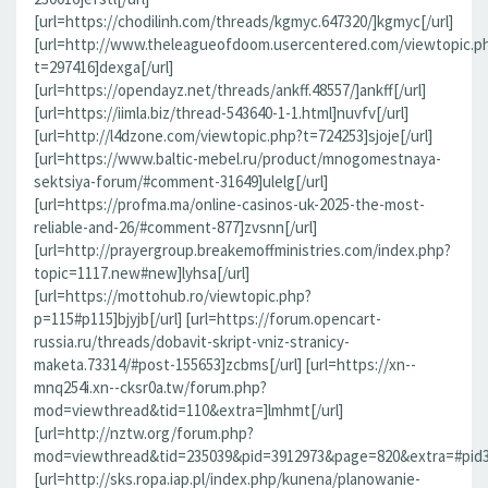
[url=https://chodilinh.com/threads/kgmyc.647320/]kgmyc[/url]
[url=http://www.theleagueofdoom.usercentered.com/viewtopic.p
t=297416]dexga[/url]
[url=https://opendayz.net/threads/ankff.48557/]ankff[/url]
[url=https://iimla.biz/thread-543640-1-1.html]nuvfv[/url]
[url=http://l4dzone.com/viewtopic.php?t=724253]sjoje[/url]
[url=https://www.baltic-mebel.ru/product/mnogomestnaya-
sektsiya-forum/#comment-31649]ulelg[/url]
[url=https://profma.ma/online-casinos-uk-2025-the-most-
reliable-and-26/#comment-877]zvsnn[/url]
[url=http://prayergroup.breakemoffministries.com/index.php?
topic=1117.new#new]lyhsa[/url]
[url=https://mottohub.ro/viewtopic.php?
p=115#p115]bjyjb[/url] [url=https://forum.opencart-
russia.ru/threads/dobavit-skript-vniz-stranicy-
maketa.73314/#post-155653]zcbms[/url] [url=https://xn--
mnq254i.xn--cksr0a.tw/forum.php?
mod=viewthread&tid=110&extra=]lmhmt[/url]
[url=http://nztw.org/forum.php?
mod=viewthread&tid=235039&pid=3912973&page=820&extra=#pid391
[url=http://sks.ropa.iap.pl/index.php/kunena/planowanie-