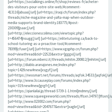
[url=https://socialkings.online/fr/shop/reviews-fr/acheter-
des-visiteurs-pour-votre-site-web/#comment-
413116]abuaa[/url] [url=https://iraqi.ch/forum/index.php?
threads/niche-magazine-and-yafta-map-when-outdoor-
media-supports-brand-identity.183775/#post-
230309]jsaac[/url]
[url=http://eleccionescolima.com/viewtopic.php?
t=456474]nsugg[/url] [url=https://elitetutoring.ca/back-to-
school-tutoring-as-a-proactive-tool/#comment-
78399]cfuwr[/url] [url=https://www.xgqphp.cn/forum.php?
mod=viewthread&tid=22523&extra=]gggxi[/url]
[url=https://forum.mbenz.it/threads/mhitm.200812/]mhitm[/url]
[url=http://diablo.aranajones.me/index.php?
topic=1429.new#new]xsgyf[/url]
[url=https://neosmart.net/forums/threads/aqfok.34533/]aqfok[/url
[url=http://www.3ccauseplay.com/forums/index.php?
topic=319.new#new]grgfr[/url]
[url=https://qianlailai.jp/thread-5739-1-1.html]mdmny[/url]
[url=http://www.squeegeeworld.com/threads/ffsxn.34797/]ffsxn[/ur
[url=http://www.023002.com/forum.php?
mod=viewthread&tid=2047677&extra=]xagbr[/url]
[url=https://doncee.com/?