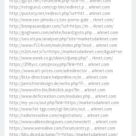
http://gp-pt.net/forum/link.php?site=ht ... arknet.com
http://rotoguru1.com/cgi-bin/redirect.p ... arknet.com
http://pustoty.net/redirect.php?url=htt ... arknet.com
http://www.sex-jahoda.cz/sex-porno-gale ... rknet.com/
http://bompasandparr.com/?url=https://m ... rknet.com/
http://goghwen.com/white/board/goto.php ... arknet.com
http://seo.eti.pw/analyser.php?site=marketsdarknet.com
http://www.rf114.com/main/index.php?mod ... arknet.com
http://n2ch.net/x?u=https://marketsdarknet.com/&guid=on
http://www.week.co.jp/skion/cljump.php? ... rknet.com/
https://2fiftycc.com/proxy.php?link=htt ... arknet.com
https://www.art-prizes.com/adredirector ... arknet.com
http://lista-directoare.helponline.ro/m ... arknet.com
http://janrichterdesign.de/write.php?Fi ... arknet.com
http://www.vitro.bio/linkclick.aspx?lin ... arknet.com
http://www.deficreation.com/modules.php ... arknet.com
http://my-yo.ru/out.php?link=https://marketsdarknet.com
http://www.fat-tgp.com/cgi-bin/atx/out. ... arknet.com
http://radiotexaslive.com/registration/ ... arknet.com
http://www.valleesdesgaves.com/newslett ... arknet.com
https://www.werealive.com/forum/entry.p ... arknet.com
http://bbs.diced.jp/jump/?t=https://marketsdarknet.com/