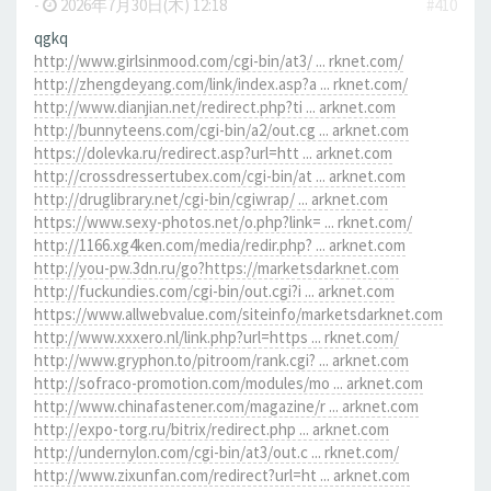
-
2026年7月30日(木) 12:18
#410
qgkq
http://www.girlsinmood.com/cgi-bin/at3/ ... rknet.com/
http://zhengdeyang.com/link/index.asp?a ... rknet.com/
http://www.dianjian.net/redirect.php?ti ... arknet.com
http://bunnyteens.com/cgi-bin/a2/out.cg ... arknet.com
https://dolevka.ru/redirect.asp?url=htt ... arknet.com
http://crossdressertubex.com/cgi-bin/at ... arknet.com
http://druglibrary.net/cgi-bin/cgiwrap/ ... arknet.com
https://www.sexy-photos.net/o.php?link= ... rknet.com/
http://1166.xg4ken.com/media/redir.php? ... arknet.com
http://you-pw.3dn.ru/go?https://marketsdarknet.com
http://fuckundies.com/cgi-bin/out.cgi?i ... arknet.com
https://www.allwebvalue.com/siteinfo/marketsdarknet.com
http://www.xxxero.nl/link.php?url=https ... rknet.com/
http://www.gryphon.to/pitroom/rank.cgi? ... arknet.com
http://sofraco-promotion.com/modules/mo ... arknet.com
http://www.chinafastener.com/magazine/r ... arknet.com
http://expo-torg.ru/bitrix/redirect.php ... arknet.com
http://undernylon.com/cgi-bin/at3/out.c ... rknet.com/
http://www.zixunfan.com/redirect?url=ht ... arknet.com