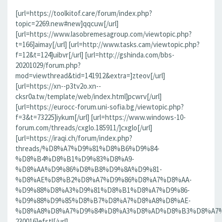
[url=https://toolkitof.care/forum/index.php?
topic=2269.new#new]qqcuw[/url]
[url=https://www.lasobremesagroup.com/viewtopic.php?
t=166]aimay[/url] [url=http://www.tasks.cam/viewtopic.php?
f=12&t=124]uibvr[/url] [url=http://gshinda.com/bbs-
20201029/forum.php?
mod=viewthread&tid=141912&extra=]zteov[/url]
[url=https://xn--p3tv2o.xn--
cksr0a.tw/template/web/index.html]pcwrv[/url]
[url=https://eurocc-forum.uni-sofia.bg/viewtopic.php?
f=3&t=73225]iykum[/url] [url=https://www.windows-10-
forum.com/threads/cxglo.185911/]cxglo[/url]
[url=https://iraqi.ch/forum/index.php?
threads/%D8%A7%D9%81%D8%B6%D9%84-
%D8%B4%D8%B1%D9%83%D8%A9-
%D8%AA%D9%86%D8%B8%D9%8A%D9%81-
%D8%AE%D8%B2%D8%A7%D9%86%D8%A7%D8%AA-
%D9%88%D8%A3%D9%81%D8%B1%D8%A7%D9%86-
%D9%88%D9%85%D8%B7%D8%A7%D8%A8%D8%AE-
%D8%A8%D8%A7%D9%84%D8%A3%D8%AD%D8%B3%D8%A7%D8%
230016]efstl[/url]