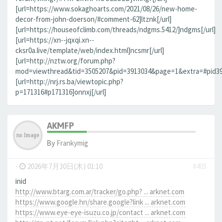
[url=https://www.sokaghoarts.com/2021/08/26/new-home-
decor-from-john-doerson/#comment-62]ltznk[/url]
[url=https://houseofclimb.com/threads/ndgms.5412/]ndgms[/url]
[url=https://xn--jqxqi.xn--
cksr0a.live/template/web/index.html]ncsmr[/url]
[url=http://nztw.org/forum.php?
mod=viewthread&tid=3505207&pid=3913034&page=1&extra=#pid3913
[url=http://nrj.rs.ba/viewtopic.php?
p=171316#p171316]onnxj[/url]
AKMFP
By
Frankymig
-
2026年7月30日(木) 01:10
#405
inid
http://www.btarg.com.ar/tracker/go.php? ... arknet.com
https://www.google.hn/share.google?link ... arknet.com
https://www.eye-eye-isuzu.co.jp/contact ... arknet.com