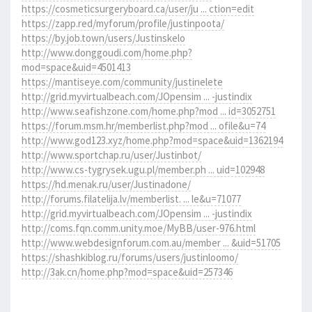
https://cosmeticsurgeryboard.ca/user/ju ... ction=edit
https://zapp.red/myforum/profile/justinpoota/
https://by.job.town/users/Justinskelo
http://www.donggoudi.com/home.php?
mod=space&uid=4501413
https://mantiseye.com/community/justinelete
http://grid.myvirtualbeach.com/JOpensim ... -justindix
http://www.seafishzone.com/home.php?mod ... id=3052751
https://forum.msm.hr/memberlist.php?mod ... ofile&u=74
http://www.god123.xyz/home.php?mod=space&uid=1362194
http://www.sportchap.ru/user/Justinbot/
http://www.cs-tygrysek.ugu.pl/member.ph ... uid=102948
https://hd.menak.ru/user/Justinadone/
http://forums.filatelija.lv/memberlist. ... le&u=71077
http://grid.myvirtualbeach.com/JOpensim ... -justindix
http://coms.fqn.comm.unity.moe/MyBB/user-976.html
http://www.webdesignforum.com.au/member ... &uid=51705
https://shashkiblog.ru/forums/users/justinloomo/
http://3ak.cn/home.php?mod=space&uid=257346