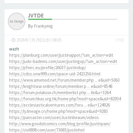
JVTDE
By
Frankymig
-
2026年7月29日(水) 08:05
#398
wazh
https://planburg.com/user/justinappot/?um_action=edit
https://judo-badems.com/user/justingop/?um_action=edit
https://pfmrc.eu/profile/26037-justindup/
https://cdss.snw999.com/space-uid-2423256.html
https://www.amxmod.net/forum/member.php ... e&uid=5063
https://knightwar.online/forum/member.p ... e&uid=8548
https://forum.polakow.ch/memberlist.php ... ile&u=3264
https://forum.hkas.org.hk/home.php?mod=space&uid=82934
https://ecclesiasticalventures.com/foru ... e&u=124926
https://ly.lineage.cn/home.php?mod=space&uid=9283
https://pancaster.com/user/Justinbeaum/videos
http://www.goodolcomics.com/blog/profile/justinpam/
https://civil808.com/user/73683/justinhot