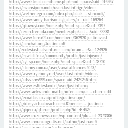
http://www.ktmoli.com/home.php?mod=space&uid=916467
https://mzansiporn.mobi/user/JustinCrign/videos
https://wethenegro.com/index.php/black- ... stincooli/
https://www.randy-harrison.it/gallery/p ... uid=169264
https://qiluwuyi.com/home.php?mod=space&uid=7397
http://zeren.freeoda.com/member.php?act ... &uid=33381
https://www.forex09.com/members/362920-justinovast
https://joinchat.org/Justinecoff
http://ecclesiasticalventures.com/forum ... e&u=124926
https://mjwildlife.ca/community/profile/justinjoymn/
https://cyl-sp.com/home.php?mod=space&uid=148720
https://stormy.com.ua/user/zanatalifrances4043/
https://www.tryebony.net/user/Justinimils/videos
https://cdss.snw999.com/space-uid-2423256.html
https://www.esffriesland.nl/user/justinfainc/
http://www.taekwondo-mattighofen.com/us ... ction=edit
https://ecoatlas.co.za/profile/justinsnupe/
http://grid.myvirtualbeach.com/JOpensim ... -justindix
https://qiqer.ru/qforum/profile.php?id=434625
http://www.cruzenews.com/wp-content/plu ... id=2373306
http://www.annunciogratis.net/author/justinareft
https://jamaity.org/user/justinexozy/