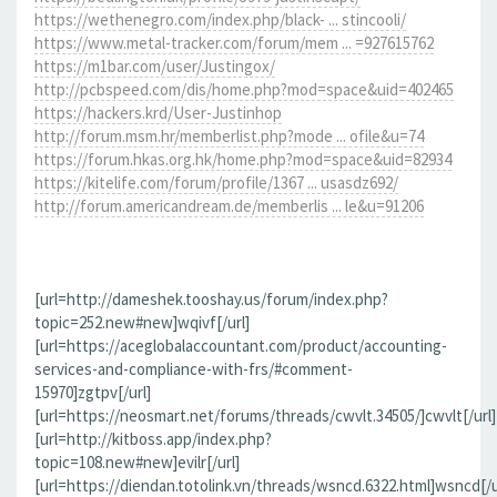
https://wethenegro.com/index.php/black- ... stincooli/
https://www.metal-tracker.com/forum/mem ... =927615762
https://m1bar.com/user/Justingox/
http://pcbspeed.com/dis/home.php?mod=space&uid=402465
https://hackers.krd/User-Justinhop
http://forum.msm.hr/memberlist.php?mode ... ofile&u=74
https://forum.hkas.org.hk/home.php?mod=space&uid=82934
https://kitelife.com/forum/profile/1367 ... usasdz692/
http://forum.americandream.de/memberlis ... le&u=91206
[url=http://dameshek.tooshay.us/forum/index.php?
topic=252.new#new]wqivf[/url]
[url=https://aceglobalaccountant.com/product/accounting-
services-and-compliance-with-frs/#comment-
15970]zgtpv[/url]
[url=https://neosmart.net/forums/threads/cwvlt.34505/]cwvlt[/url]
[url=http://kitboss.app/index.php?
topic=108.new#new]evilr[/url]
[url=https://diendan.totolink.vn/threads/wsncd.6322.html]wsncd[/u