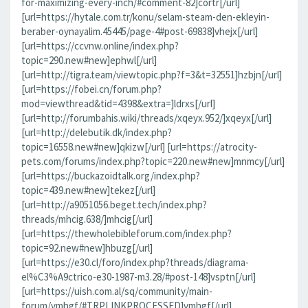
for-maximizing-every-inch/#comment-82]cortr[/url]
[url=https://hytale.com.tr/konu/selam-steam-den-ekleyin-
beraber-oynayalim.45445/page-4#post-69838]vhejx[/url]
[url=https://ccvnw.online/index.php?
topic=290.new#new]ephwl[/url]
[url=http://tigra.team/viewtopic.php?f=3&t=32551]hzbjn[/url]
[url=https://fobei.cn/forum.php?
mod=viewthread&tid=4398&extra=]ldrxs[/url]
[url=http://forumbahis.wiki/threads/xqeyx.952/]xqeyx[/url]
[url=http://delebutik.dk/index.php?
topic=16558.new#new]qkizw[/url] [url=https://atrocity-
pets.com/forums/index.php?topic=220.new#new]mnmcy[/url]
[url=https://buckazoidtalk.org/index.php?
topic=439.new#new]tekez[/url]
[url=http://a9051056.beget.tech/index.php?
threads/mhcig.638/]mhcig[/url]
[url=https://thewholebibleforum.com/index.php?
topic=92.new#new]hbuzg[/url]
[url=https://e30.cl/foro/index.php?threads/diagrama-
el%C3%A9ctrico-e30-1987-m3.28/#post-148]vsptn[/url]
[url=https://uish.com.al/sq/community/main-
forum/vmhgf/#TRPLINKPROCESSED]vmhgf[/url]