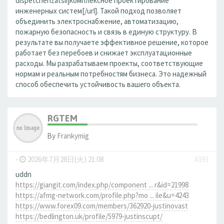
dispetcherizatsii]комплексное проектирование
инженерных систем[/url]. Такой подход позволяет
объединить электроснабжение, автоматизацию,
пожарную безопасность и связь в единую структуру. В
результате вы получаете эффективное решение, которое
работает без перебоев и снижает эксплуатационные
расходы. Мы разрабатываем проекты, соответствующие
нормам и реальным потребностям бизнеса. Это надежный
способ обеспечить устойчивость вашего объекта.
RGTEM
By
Frankymig
-
2026年7月28日(火) 21:08
#393
uddn
https://giangit.com/index.php/component ... r&id=21998
https://afmg-network.com/profile.php?mo ... ile&u=4243
https://www.forex09.com/members/362920-justinovast
https://bedlington.uk/profile/5979-justinscupt/