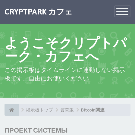
CRYPTPARK カフェ
Toggle
Navigatio
ようこそクリプトパ
ーク・カフェへ
この掲示板はタイムラインに連動しない掲示
板です、自由にお使いください
掲示板トップ
質問版
BItcoin関連
ПРОЕКТ СИСТЕМЫ