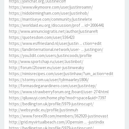
https://joinchat.org/Justinecoff
https://www.vikymoore.com/user/justinroamn/
https://nidobirmingham.com/user/justinhob/
https://mantiseye.com/community/justinelete
https://worldaid.eu.org/discussion/prof ... id=2006441
http://www.annunciogratis.net/author/justinareft
https://quotesdom.com/user/336423
https://www.esffriesland.nl/user/justin ... ction=edit
https://landinternational.network/user- ... justingon/
https://you3dit.com/users/justincoods/profile
http://www.sportchap.ru/user/Justinbot/
http://forum.l2tower.eu/user-justinweaky
https://nimisrecipes.com/user/justinhaw/?um_action=edit
https://stormy.com.ua/user/tylrmaarley1806/
http://formasdeganardinero.com/user/justintep/
https://www.strawberryforum.org/board/user-274.html
https://qiluwuyi.com/home.php?mod=space&uid=7397
https://bedlington.uk/profile/5979-justinscupt/
http://websyndic.eu/profile/justinmuh
https://www.forex09.com/members/362920-justinovast
http://grid.myvirtualbeach.com/JOpensim ... -justindix
https://bedlington.uk/profile/5979-justinscupt/