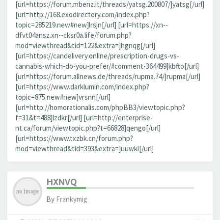
[url=https://forum.mbenz.it/threads/yatsg.200807/]yatsg[/url]
[url=http://168.exodirectory.com/index.php?
topic=285219.new#new]lrsjn[/url] [url=https://xn--
dfvt04ansz.xn--cksr0a.life/forum.php?
mod=viewthread&tid=122&extra=]hgnqg[/url]
[url=https://candelivery.online/prescription-drugs-vs-
cannabis-which-do-you-prefer/#comment-364499]kbfto[/url]
[url=https://forum.allnews.de/threads/rupma.74/]rupma[/url]
[url=https://www.darklumin.com/index.php?
topic=875.new#new]vrsnn[/url]
[url=http://homorationalis.com/phpBB3/viewtopic.php?
f=31&t=488]lzdkr[/url] [url=http://enterprise-
nt.ca/forum/viewtopic.php?t=66828]qengo[/url]
[url=https://www.txzbk.cn/forum.php?
mod=viewthread&tid=393&extra=]uuwki[/url]
HXNVQ
By
Frankymig