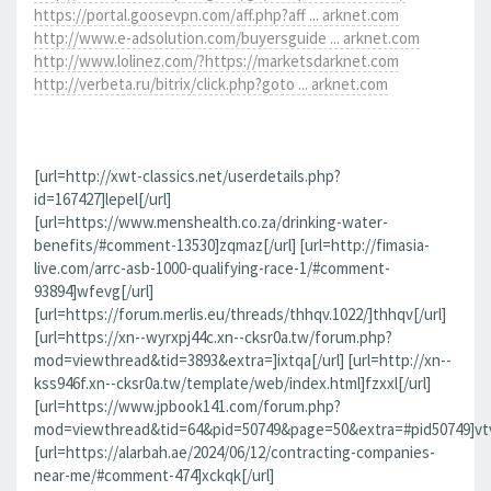
https://portal.goosevpn.com/aff.php?aff ... arknet.com
http://www.e-adsolution.com/buyersguide ... arknet.com
http://www.lolinez.com/?https://marketsdarknet.com
http://verbeta.ru/bitrix/click.php?goto ... arknet.com
[url=http://xwt-classics.net/userdetails.php?
id=167427]lepel[/url]
[url=https://www.menshealth.co.za/drinking-water-
benefits/#comment-13530]zqmaz[/url] [url=http://fimasia-
live.com/arrc-asb-1000-qualifying-race-1/#comment-
93894]wfevg[/url]
[url=https://forum.merlis.eu/threads/thhqv.1022/]thhqv[/url]
[url=https://xn--wyrxpj44c.xn--cksr0a.tw/forum.php?
mod=viewthread&tid=3893&extra=]ixtqa[/url] [url=http://xn--
kss946f.xn--cksr0a.tw/template/web/index.html]fzxxl[/url]
[url=https://www.jpbook141.com/forum.php?
mod=viewthread&tid=64&pid=50749&page=50&extra=#pid50749]vtv
[url=https://alarbah.ae/2024/06/12/contracting-companies-
near-me/#comment-474]xckqk[/url]