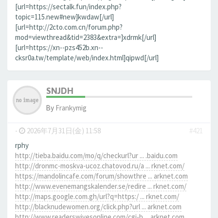
[url=https://sectalk.fun/index.php?
topic=115.new#new]kwdaw[/url]
[url=http://2cto.com.cn/forum.php?
mod=viewthread&tid=2383&extra=]xdrmk[/url]
[url=https://xn--pzs452b.xn--
cksr0a.tw/template/web/index.html]qipwd[/url]
SNJDH
By
Frankymig
-
2026年7月31日(金) 11:58
#421
rphy
http://tieba.baidu.com/mo/q/checkurl?ur ... .baidu.com
http://dronmc-moskva-ucoz.chatovod.ru/a ... rknet.com/
https://mandolincafe.com/forum/showthre ... arknet.com
http://www.evenemangskalender.se/redire ... rknet.com/
http://maps.google.com.gh/url?q=https:/ ... rknet.com/
http://blacknudewomen.org/click.php?url ... arknet.com
http://www.readerswivesonline.com/cgi-b ... arknet.com