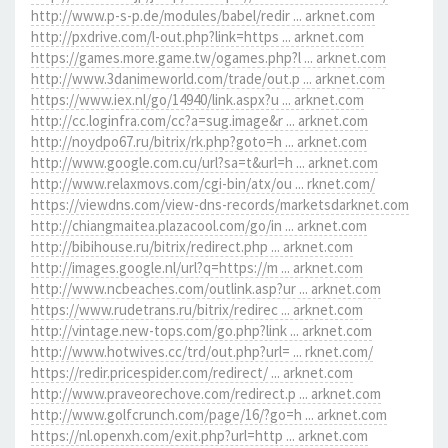
http://www.p-s-p.de/modules/babel/redir ... arknet.com
http://pxdrive.com/l-out.php?link=https ... arknet.com
https://games.more.game.tw/ogames.php?l ... arknet.com
http://www.3danimeworld.com/trade/out.p ... arknet.com
https://www.iex.nl/go/14940/link.aspx?u ... arknet.com
http://cc.loginfra.com/cc?a=sug.image&r ... arknet.com
http://noydpo67.ru/bitrix/rk.php?goto=h ... arknet.com
http://www.google.com.cu/url?sa=t&url=h ... arknet.com
http://www.relaxmovs.com/cgi-bin/atx/ou ... rknet.com/
https://viewdns.com/view-dns-records/marketsdarknet.com
http://chiangmaitea.plazacool.com/go/in ... arknet.com
http://bibihouse.ru/bitrix/redirect.php ... arknet.com
http://images.google.nl/url?q=https://m ... arknet.com
http://www.ncbeaches.com/outlink.asp?ur ... arknet.com
https://www.rudetrans.ru/bitrix/redirec ... arknet.com
http://vintage.new-tops.com/go.php?link ... arknet.com
http://www.hotwives.cc/trd/out.php?url= ... rknet.com/
https://redir.pricespider.com/redirect/ ... arknet.com
http://www.praveorechove.com/redirect.p ... arknet.com
http://www.golfcrunch.com/page/16/?go=h ... arknet.com
https://nl.openxh.com/exit.php?url=http ... arknet.com