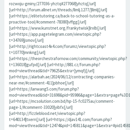
rozwoju-gminy/277036-yhztq#277068]yhztq[/url]
[url=http://forum.allnet.vn/threads/llmlj.1277/]llmlj[/url]
[url=https://elitetutoring.ca/back-to-school-tutoring-as-a-
proactive-tool/#comment-78380]vffgg[/url]
[url=https://www.kunstnet.org/frankytwisk]lrxlb[/url]
[url=https://app.pagetelegram.com/viewtopic.php?
t=34769]jsmov[/url]
[url=http://rightcoast4x4.com/forumz/viewtopic.php?
t=10770]mnkng[/url]
[url=https://theorchestrafornow.com/community/viewtopic.php?
t=136018]gufpd[/url] [url=http://881.cz/forum.php?
mod=viewthread&tid=79625&extra=]ymqfj[/url]
[url=https://alarbah.ae/2024/06/12/contracting-companies-
near-me/#comment-411]pbhoe[/url]
[url=https://lanwang5.com/forum.php?
mod=viewthread&tid=31698&pid=95986&page=1&extra=page%3D1#p
[url=https://mcsolution.com.bd/hp-15-fc0275au/comment-
page-1/#comment-33020]yibfx[/url]
[url=http://fizzleblood.net/viewtopic.php?
t=640134]txern[/url] [url=https://djav141.com/forum.php?
mod=viewthread&tid=12474&pid=145811&page=1&extra=#pid145811