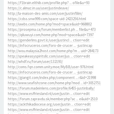
https://f1brain.elthib.com/profile.php? ... ofile&u=93
https://c.almaz.in.ua/user/justindeave/
http://la-maison-des-amis.com/user/justinflilm/
https://cdss.snw999.com/space-uid-2423256.html
http://iawbs.com/home.php?mod=space&uid=968802
https://prosepma.ca/forum/memberlist.ph ... file&u=473
https://qiluwuyi.com/home.php?mod=space&uid=7397
https://genderlms.govt.lc/user/justincl ... ction=edit
https://infocruceros.com/foro-de-crucer ... -justincap
http://wou.malaysia2host.com/home.php?m ... uid=284173
http://speakeasyspiritsllc.com/user/jus ... ction=edit
http://whdf.ru/forum/user/132193/
http://coms.fqn.comm.unity.moe/MyBB/user-976.html
https://infocruceros.com/foro-de-crucer ... -justincap
https://giangit.com/index.php/component ... r&id=21998
http://www.seafishzone.com/home.php?mod ... id=3052751
https://forum.madeinlens.com/profile/6455-justinbally/
https://www.esffriesland.nl/user/justin ... ction=edit
https://forum.zapravdu.sk/member.php?ac ... e&uid=2510
https://ackthikadiocese.org/user/justin ... ction=edit
https://www.esffriesland.nl/user/justin ... ction=edit