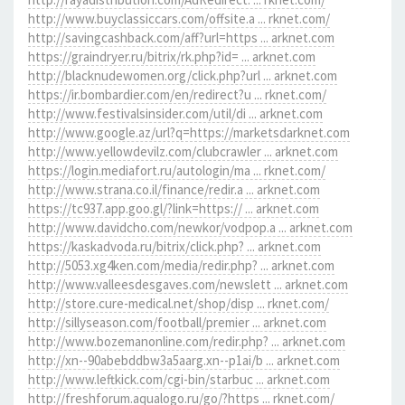
http://www.buyclassiccars.com/offsite.a ... rknet.com/
http://savingcashback.com/aff?url=https ... arknet.com
https://graindryer.ru/bitrix/rk.php?id= ... arknet.com
http://blacknudewomen.org/click.php?url ... arknet.com
https://ir.bombardier.com/en/redirect?u ... rknet.com/
http://www.festivalsinsider.com/util/di ... arknet.com
http://www.google.az/url?q=https://marketsdarknet.com
http://www.yellowdevilz.com/clubcrawler ... arknet.com
https://login.mediafort.ru/autologin/ma ... rknet.com/
http://www.strana.co.il/finance/redir.a ... arknet.com
https://tc937.app.goo.gl/?link=https:// ... arknet.com
http://www.davidcho.com/newkor/vodpop.a ... arknet.com
https://kaskadvoda.ru/bitrix/click.php? ... arknet.com
http://5053.xg4ken.com/media/redir.php? ... arknet.com
http://www.valleesdesgaves.com/newslett ... arknet.com
http://store.cure-medical.net/shop/disp ... rknet.com/
http://sillyseason.com/football/premier ... arknet.com
http://www.bozemanonline.com/redir.php? ... arknet.com
http://xn--90abebddbw3a5aarg.xn--p1ai/b ... arknet.com
http://www.leftkick.com/cgi-bin/starbuc ... arknet.com
http://freshforum.aqualogo.ru/go/?https ... rknet.com/