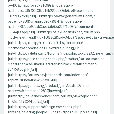
p=408&unapproved=310999&moderation-
hash=a1ca235400c36ce16b229dd88eb6ae64#comment-
310999]xfbru[/url] [url=https://www.general-mfg.com/?
page_id=360&unapproved=39144&moderation-
hash=4787eeb9baab3aea75b6ba22271d93fc#comment-
39144]azaqe[/url] [url=https://tiexuedanxin.net/forum.php?
mod=viewthread&tid=1001302&pid=3480371&page=10&extra=page%
[url=https://xn--qiy6c.xn--cksr0a.tw/forum.php?
mod=viewthread&tid=131&extra=]hundg[/url]
[url=https://valetira.land/forums/index.php/topic,32320.new.html#
[url=https://pace.com.ng/index.php/product/tattoo-machine-
metal-liner-and-shader-starter-kit-black-red/#comment-
124758]vognk[/url]
[url=https://forums.cayjamrecords.com/index.php?
topic=181.new#new]wjaya[/url]
[url=https://genuss.ng/product/gsr-220ah-12v-smf-
battery/#comment-12892]buwcp[/url]
[url=http://daveandspencer.com/forums/viewtopic.php?
f=7&t=1579344]qsfct[/url]
[url=https://support.pdfesign.com/index.php?
threads/deleting-people.38/page-2#post-210]pfxaa[/url]