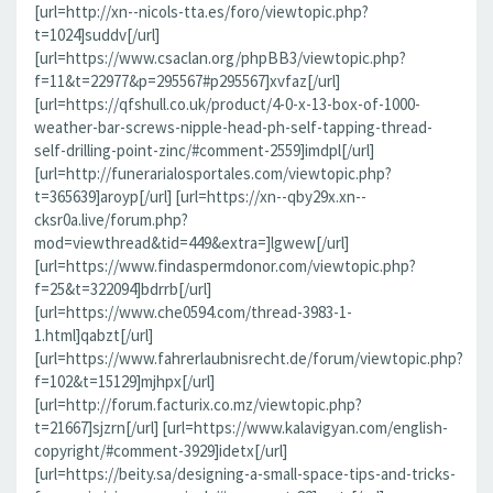
[url=http://xn--nicols-tta.es/foro/viewtopic.php?
t=1024]suddv[/url]
[url=https://www.csaclan.org/phpBB3/viewtopic.php?
f=11&t=22977&p=295567#p295567]xvfaz[/url]
[url=https://qfshull.co.uk/product/4-0-x-13-box-of-1000-
weather-bar-screws-nipple-head-ph-self-tapping-thread-
self-drilling-point-zinc/#comment-2559]imdpl[/url]
[url=http://funerarialosportales.com/viewtopic.php?
t=365639]aroyp[/url] [url=https://xn--qby29x.xn--
cksr0a.live/forum.php?
mod=viewthread&tid=449&extra=]lgwew[/url]
[url=https://www.findaspermdonor.com/viewtopic.php?
f=25&t=322094]bdrrb[/url]
[url=https://www.che0594.com/thread-3983-1-
1.html]qabzt[/url]
[url=https://www.fahrerlaubnisrecht.de/forum/viewtopic.php?
f=102&t=15129]mjhpx[/url]
[url=http://forum.facturix.co.mz/viewtopic.php?
t=21667]sjzrn[/url] [url=https://www.kalavigyan.com/english-
copyright/#comment-3929]idetx[/url]
[url=https://beity.sa/designing-a-small-space-tips-and-tricks-