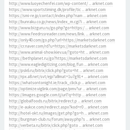
http://www.luoyechenfei.com/wp-content/ ... arknet.com
https://www.sportstiming.dk/profile/tic ... arknet.com
https://smi-re.jp/contact/index.php?nam ... arknet.com
http://bunraku.co.jp/news/index_m.cgi?i ... arknet.com
http://www.bizguru.ru/go.php?go=https:/ ... arknet.com
http://www.feedrssreader.com/news/link. ... arknet.com
http://only40.com/go.php?url=https://marketsdarknet.com
http://cr.naver.com/rd?u=https://marketsdarknet.com
http://www.animal-show.kiev.ua/?goto=ht ... arknet.com
https://bethplanet.ru/go?https://marketsdarknet.com
http://www.eagledigitizing.com/blog/fun ... arknet.com
http://psk6.ru/bitrix/click.php?goto=ht ... arknet.com
http://rpx.a8.net/svt/ejp?a8mat=1u7g91+ ... arknet.com
https://whatsontonight.ie/track_click.p ... arknet.com
http://optimize.viglink.com/page/pmv?ur ... arknet.com
https://images.google.com.tj/url?q=http ... arknet.com
http://globalfoods.ru/bitrix/redirect.p ... arknet.com
http://e-aukce.com/redirect.aspx?kod=r0 ... arknet.com
http://hotel-okt.ru/images/get.php?go=h ... arknet.com
http://burgman-club.ru/forum/away.php?s ... arknet.com
http://verbeta.ru/bitrix/click.php?goto ... arknet.com