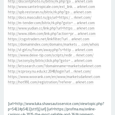
http://discontphoto.ru/bitrix/rk.php?go ... arknet.com
http://www.santetropicale.com/ext_link. ... arknet.com
http://spb.restoran.ru/bitrix/rk.php?go ... arknet.com
http://docs.masculist.ru/go/url=https:/ ... rknet.com/
http://m-tender.com/bitrix/rk.php?goto= ... arknet.com
http://www.yudian.cc/link.php?url=https ... arknet.com
http://www.ziibm.com/link.php?action=pr ... arknet.com
https://csgotraders.net/linkfilter/?url ... arknet.com
https://domainindex.com/domains/markets ... .com/whois
http://vl-girl.ru/forum/away.php?s=http ... arknet.com
https://www.deixe-tip.com/scripts/redir ... rknet.com/
http://sezony.by/bitrix/click.php?goto= ... arknet.com
http://letssearch.com/?domainname=marketsdarknet.com
http://ezproxy.nu.edu.kz:2048/login?url ... rknet.com/
https://www.woorank.com/en/www/marketsdarknet.com
http://hot991.com/registration/?referer ... arknet.com
[url=http://www.luka.shawsautoservice.com/viewtopic.php?
p=5411#p5411]sttfj[/url] [url=https://profma.ma/online-
casinos-uk-2025-the-most-reliable-and-26/#comment-