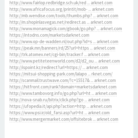
http://www.fairlop.redbridge.sch.uk/red ... arknet.com
http://www.africafocus.org/printit/mob- ... arknet.com
http://mb.wendise.com/tools/thumbs.php? ... arknet.com
http://m.shopinlasvegas.net/redirect.as ... arknet.com
http://www.monamagick.com/gbook/go.php? ... arknet.com
https://intodns.com/marketsdarknet.com
http://www.op-de-wadden.nl/out.php?id=s ... arknet.com
https://peak.mn/banners/rd/25?url=https ... arknet.com
http://trk.atomex.net/cgi-bin/tracker.f ... arknet.com
http://www.petiteteenworld.com/d2/d2_ou ... arknet.com
http://ispoint.kz/redirect?url=https:// ... arknet.com
https://mitsui-shopping-park.com/lalapo ... rknet.com/
http://scanmail.trustwave.com/?c=15517& ... arknet.com
https://hitfront.com/rank?domain=marketsdarknet.com
http://www.tambovorg.info/go.php?url=ht ... arknet.com
http://nova-snab.ru/bitrix/click.php?go ... arknet.com
https://ufopedia.it/api.php?action=http ... arknet.com
https://www.psi.ir/old_farsi.asp?url=ht ... arknet.com
http://www.mergermarket.com/offsitebrok ... arknet.com