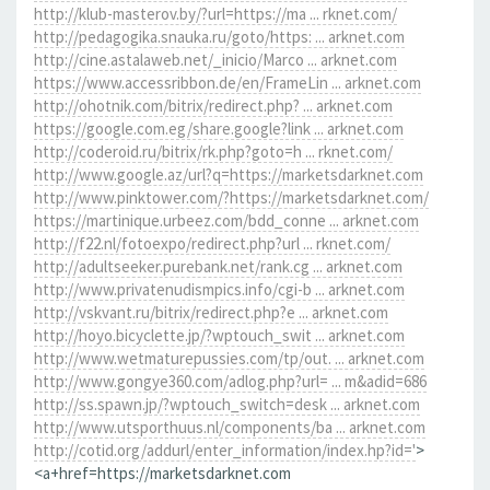
http://klub-masterov.by/?url=https://ma ... rknet.com/
http://pedagogika.snauka.ru/goto/https: ... arknet.com
http://cine.astalaweb.net/_inicio/Marco ... arknet.com
https://www.accessribbon.de/en/FrameLin ... arknet.com
http://ohotnik.com/bitrix/redirect.php? ... arknet.com
https://google.com.eg/share.google?link ... arknet.com
http://coderoid.ru/bitrix/rk.php?goto=h ... rknet.com/
http://www.google.az/url?q=https://marketsdarknet.com
http://www.pinktower.com/?https://marketsdarknet.com/
https://martinique.urbeez.com/bdd_conne ... arknet.com
http://f22.nl/fotoexpo/redirect.php?url ... rknet.com/
http://adultseeker.purebank.net/rank.cg ... arknet.com
http://www.privatenudismpics.info/cgi-b ... arknet.com
http://vskvant.ru/bitrix/redirect.php?e ... arknet.com
http://hoyo.bicyclette.jp/?wptouch_swit ... arknet.com
http://www.wetmaturepussies.com/tp/out. ... arknet.com
http://www.gongye360.com/adlog.php?url= ... m&adid=686
http://ss.spawn.jp/?wptouch_switch=desk ... arknet.com
http://www.utsporthuus.nl/components/ba ... arknet.com
http://cotid.org/addurl/enter_information/index.hp?id='
>
<a+href=https://marketsdarknet.com