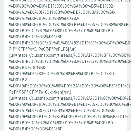
%D0%9C%D0%B0%D1%80%D0%BA%D0%B5%D1%82-
%D0%A1%D1%81%D1%8B%D0%BB%D0%BA%D0%B0-
%D0%A1%D0%B0%D0%B9%D1%82-
%D0%A0%D0%B0%D0%B1%D0%BE%D1%87%D0%B8%D0%B5
%D0%B0%D0%B4%D1%80%D0%B5%D1%81%D0%B0-
%D0%B4%D0%BB%D1%8F-
%D0%B4%D0%BE%D1%81%D1%82%D1%83%D0%BF%D0%B0.186
Р·Р° СЃР°Р№С‚ РєСЂР°РєРµРЅ[/url]
[url=https://clubsnap.com/threads/%D0%A1%D0%BF%D0
%D0%B4%D0%BE%D1%81%D1%82%D1%83%D0%BF%D0%B0
%D0%BD%D0%B0-
%D0%9A%D1%80%D0%B0%D0%BA%D0%B5%D0%BD-
%D0%B2-
%D0%94%D0%B0%D1%80%D0%BA%D0%BD%D0%B5%D1%82.18
РѕРґ РЅР° СЃР°Р№С‚ kraken[/url]
[url=https://clubsnap.com/threads/%D0%9A%D1%80%D0%
%D0%A0%D0%B0%D0%B1%D0%BE%D1%87%D0%B0%D1%8F
%D0%A1%D1%81%D1%8B%D0%BB%D0%BA%D0%B0-
%D0%9E%D0%B1%D0%BD%D0%BE%D0%B2%D0%BB%D1%9
%D0%B0%D0%B4%D1%80%D0%B5%D1%81%D0%B0-
%D0%B4%D0%BB%D1%8F-