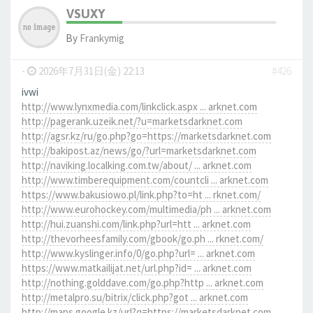
VSUXY
By
Frankymig
-
2026年7月31日(金) 22:13
#426
ivwi
http://www.lynxmedia.com/linkclick.aspx ... arknet.com
http://pagerank.uzeik.net/?u=marketsdarknet.com
http://agsr.kz/ru/go.php?go=https://marketsdarknet.com
http://bakipost.az/news/go/?url=marketsdarknet.com
http://naviking.localking.com.tw/about/ ... arknet.com
http://www.timberequipment.com/countcli ... arknet.com
https://www.bakusiowo.pl/link.php?to=ht ... rknet.com/
http://www.eurohockey.com/multimedia/ph ... arknet.com
http://hui.zuanshi.com/link.php?url=htt ... arknet.com
http://thevorheesfamily.com/gbook/go.ph ... rknet.com/
http://www.kyslinger.info/0/go.php?url= ... arknet.com
https://www.matkailijat.net/url.php?id= ... arknet.com
http://nothing.golddave.com/go.php?http ... arknet.com
http://metalpro.su/bitrix/click.php?got ... arknet.com
http://maps.google.kz/url?q=https://marketsdarknet.com