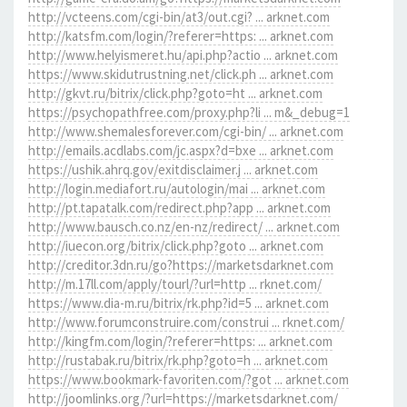
http://vcteens.com/cgi-bin/at3/out.cgi? ... arknet.com
http://katsfm.com/login/?referer=https: ... arknet.com
http://www.helyismeret.hu/api.php?actio ... arknet.com
https://www.skidutrustning.net/click.ph ... arknet.com
http://gkvt.ru/bitrix/click.php?goto=ht ... arknet.com
https://psychopathfree.com/proxy.php?li ... m&_debug=1
http://www.shemalesforever.com/cgi-bin/ ... arknet.com
http://emails.acdlabs.com/jc.aspx?d=bxe ... arknet.com
https://ushik.ahrq.gov/exitdisclaimer.j ... arknet.com
http://login.mediafort.ru/autologin/mai ... arknet.com
http://pt.tapatalk.com/redirect.php?app ... arknet.com
http://www.bausch.co.nz/en-nz/redirect/ ... arknet.com
http://iuecon.org/bitrix/click.php?goto ... arknet.com
http://creditor.3dn.ru/go?https://marketsdarknet.com
http://m.17ll.com/apply/tourl/?url=http ... rknet.com/
https://www.dia-m.ru/bitrix/rk.php?id=5 ... arknet.com
http://www.forumconstruire.com/construi ... rknet.com/
http://kingfm.com/login/?referer=https: ... arknet.com
http://rustabak.ru/bitrix/rk.php?goto=h ... arknet.com
https://www.bookmark-favoriten.com/?got ... arknet.com
http://joomlinks.org/?url=https://marketsdarknet.com/