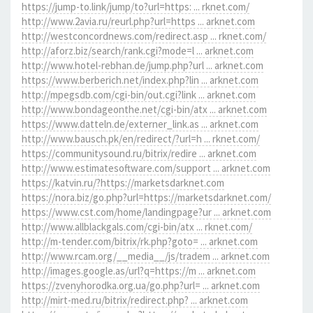
https://jump-to.link/jump/to?url=https: ... rknet.com/
http://www.2avia.ru/reurl.php?url=https ... arknet.com
http://westconcordnews.com/redirect.asp ... rknet.com/
http://aforz.biz/search/rank.cgi?mode=l ... arknet.com
http://www.hotel-rebhan.de/jump.php?url ... arknet.com
https://www.berberich.net/index.php?lin ... arknet.com
http://mpegsdb.com/cgi-bin/out.cgi?link ... arknet.com
http://www.bondageonthe.net/cgi-bin/atx ... arknet.com
https://www.datteln.de/externer_link.as ... arknet.com
http://www.bausch.pk/en/redirect/?url=h ... rknet.com/
https://communitysound.ru/bitrix/redire ... arknet.com
http://www.estimatesoftware.com/support ... arknet.com
https://katvin.ru/?https://marketsdarknet.com
https://nora.biz/go.php?url=https://marketsdarknet.com/
https://www.cst.com/home/landingpage?ur ... arknet.com
http://www.allblackgals.com/cgi-bin/atx ... rknet.com/
http://m-tender.com/bitrix/rk.php?goto= ... arknet.com
http://www.rcam.org/__media__/js/tradem ... arknet.com
http://images.google.as/url?q=https://m ... arknet.com
https://zvenyhorodka.org.ua/go.php?url= ... arknet.com
http://mirt-med.ru/bitrix/redirect.php? ... arknet.com