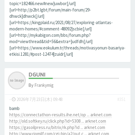
topic=182466.new#new]uwbor[/url]
[url=http://p2bt.lgbt/forum/main-forum/29-
dhwck]dhwck[/url]
[url=https://kingplaid.ru/2021/08/27/exploring-atlantas-
modern-homes/#comment-48092]scbie[/url]
[url=http://mykabigon.com/bbs/forum.php?
mod=viewthread&tid=56&extra=]udfdh[/url]
[url=https://www.eokulum.tr/threads/motivasyonun-basariya-
etkisi.1281/#post-12474]zuidr[/url]
DGUNI
By
Frankymig
-
2026年7月23日(木) 09:48
#351
bamb
https://connectathon-results.ihe.net/op ... arknet.com
http://old.softkey.ru/click.php?id=5308 ... arknet.com
https://gasoilpress.ru/bitrix/rk.php?id ... arknet.com
http://www.riomilf.com/cgi-bin/a2/out.c ... arknet.com