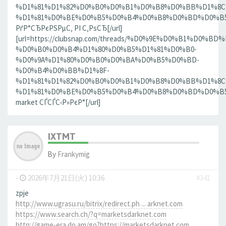
%D1%81%D1%82%D0%B0%D0%B1%D0%B8%D0%BB%D1%8
%D1%81%D0%BE%D0%B5%D0%B4%D0%B8%D0%BD%D0%B5%D
РґР°СЂРєРЅРµС‚ РІ С‚РѕСЂ[/url]
[url=https://clubsnap.com/threads/%D0%9E%D0%B1%
%D0%B0%D0%B4%D1%80%D0%B5%D1%81%D0%B0-
%D0%9A%D1%80%D0%B0%D0%BA%D0%B5%D0%BD-
%D0%B4%D0%BB%D1%8F-
%D1%81%D1%82%D0%B0%D0%B1%D0%B8%D0%BB%D1%8
%D1%81%D0%BE%D0%B5%D0%B4%D0%B8%D0%BD%D0%B5%D0
market СЃСЃС‹Р»РєР°[/url]
IXTMT
By
Frankymig
-
2026年7月21日(火) 10:36
#341
zpje
http://www.ugrasu.ru/bitrix/redirect.ph ... arknet.com
https://www.search.ch/?q=marketsdarknet.com
http://game-era.do.am/go?https://marketsdarknet.com