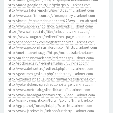
http://maps.google.co.cr/url?q=https:// ... arknet.com
http://www.stalker-modi.ru/go?https://m ... arknet.com
http://www.ausfish.com.au/vforum/entry. ... arknet.com
http://ime.nu/marketsdarknet.com%2f/wp- ... en-ab.html
http://www.appenninobianco.it/ads/adcli ... rknet.com/
https://www.shatki.info/files/links.php ... rknet.com/
https://www.tuugo.biz/redirect?nextpage ... arknet.com
http://theboombox.com/registration/?ref ... arknet.com
http://www.go.pornfetishforum.com/?http ... arknet.com
http://metodsovet.su/go?https://marketsdarknet.com
http://m.shopinnewark.com/redirect.aspx ... rknet.com/
http://rockoracle.ru/redir/item.php?url ... rknet.com/
http://www.detiseti.ru/redirect.php?u=h ... arknet.com
http://geotimes.ge/links.php?go=https:/ ... arknet.com
http://ezpdhcs.nt.gov.au/login?url=marketsdarknet.com
http://yokentoken.ru/redirect.php?targe ... arknet.com
http://www.metrolab.gr/linkclick.aspx?l ... arknet.com
http://www.broadgateprimary.org.uk/leed ... arknet.com
http://siam-daynight.com/forum/go.php?h ... arknet.com
http://gp-pt.net/forum/link.php?site=ht ... arknet.com
http://www.jatekom.hu/link.php?url=http ... arknet.com