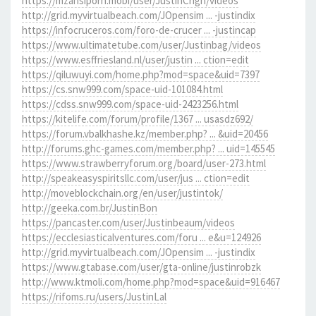
https://mzansiporn.mobi/user/JustinCrign/videos
http://grid.myvirtualbeach.com/JOpensim ... -justindix
https://infocruceros.com/foro-de-crucer ... -justincap
https://www.ultimatetube.com/user/Justinbag/videos
https://www.esffriesland.nl/user/justin ... ction=edit
https://qiluwuyi.com/home.php?mod=space&uid=7397
https://cs.snw999.com/space-uid-101084.html
https://cdss.snw999.com/space-uid-2423256.html
https://kitelife.com/forum/profile/1367 ... usasdz692/
https://forum.vbalkhashe.kz/member.php? ... &uid=20456
http://forums.ghc-games.com/member.php? ... uid=145545
https://www.strawberryforum.org/board/user-273.html
http://speakeasyspiritsllc.com/user/jus ... ction=edit
http://moveblockchain.org/en/user/justintok/
http://geeka.com.br/JustinBon
https://pancaster.com/user/Justinbeaum/videos
https://ecclesiasticalventures.com/foru ... e&u=124926
http://grid.myvirtualbeach.com/JOpensim ... -justindix
https://www.gtabase.com/user/gta-online/justinrobzk
http://www.ktmoli.com/home.php?mod=space&uid=916467
https://rifoms.ru/users/JustinLal