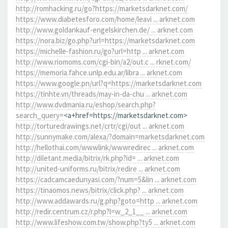
http://romhacking.ru/go?https://marketsdarknet.com/
https://www.diabetesforo.com/home/leavi ... arknet.com
http://www.goldankauf-engelskirchen.de/ ... arknet.com
https://nora.biz/go.php?url=https://marketsdarknet.com
https://michelle-fashion.ru/go?url=http ... arknet.com
http://www.riomoms.com/cgi-bin/a2/out.c ... rknet.com/
https://memoria.fahce.unlp.edu.ar/libra ... arknet.com
https://www.google.pn/url?q=https://marketsdarknet.com
https://tinhte.vn/threads/may-in-da-chu ... arknet.com
http://www.dvdmania.ru/eshop/search.php?
search_query=
<a+href=https://marketsdarknet.com>
http://torturedrawings.net/crtr/cgi/out ... arknet.com
http://sunnymake.com/alexa/?domain=marketsdarknet.com
http://hellothai.com/wwwlink/wwwredirec ... arknet.com
http://diletant.media/bitrix/rk.php?id= ... arknet.com
http://united-uniforms.ru/bitrix/redire ... arknet.com
https://cadcamcaedunyasi.com/?num=5&lin ... arknet.com
https://tinaomos.news/bitrix/click.php? ... arknet.com
http://www.addawards.ru/g.php?goto=http ... arknet.com
http://redir.centrum.cz/r.php?l=w_2_1__ ... arknet.com
http://www.lifeshow.com.tw/show.php?ty5 ... arknet.com