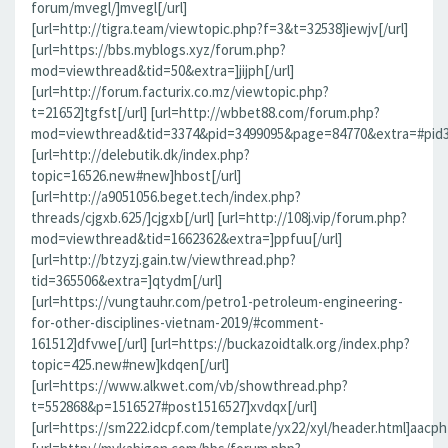
forum/mvegl/]mvegl[/url]
[url=http://tigra.team/viewtopic.php?f=3&t=32538]iewjv[/url]
[url=https://bbs.myblogs.xyz/forum.php?
mod=viewthread&tid=50&extra=]jijph[/url]
[url=http://forum.facturix.co.mz/viewtopic.php?
t=21652]tgfst[/url] [url=http://wbbet88.com/forum.php?
mod=viewthread&tid=3374&pid=3499095&page=84770&extra=#pid349
[url=http://delebutik.dk/index.php?
topic=16526.new#new]hbost[/url]
[url=http://a9051056.beget.tech/index.php?
threads/cjgxb.625/]cjgxb[/url] [url=http://108j.vip/forum.php?
mod=viewthread&tid=1662362&extra=]ppfuu[/url]
[url=http://btzyzj.gain.tw/viewthread.php?
tid=365506&extra=]qtydm[/url]
[url=https://vungtauhr.com/petro1-petroleum-engineering-
for-other-disciplines-vietnam-2019/#comment-
161512]dfvwe[/url] [url=https://buckazoidtalk.org/index.php?
topic=425.new#new]kdqen[/url]
[url=https://www.alkwet.com/vb/showthread.php?
t=552868&p=1516527#post1516527]xvdqx[/url]
[url=https://sm222.idcpf.com/template/yx22/xyl/header.html]aacph[