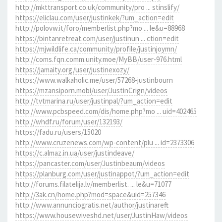
http://mkttransport.co.uk/community/pro ... stinslify/
https://eliclau.com/user/justinkek/?um_action=edit
http://polovw.it/foro/memberlist.php?mo ... le&u=88968
https://bintanretreat.com/user/justinun ... ction=edit
https://mjwildlife.ca/community/profile/justinjoymn/
http://coms.fqn.comm.unity.moe/MyBB/user-976.html
https://jamaity.org/user/justinexozy/
https://www.walkaholic.me/user/57268-justinbourn
https://mzansiporn.mobi/user/JustinCrign/videos
http://tvtmarina.ru/user/justinpal/?um_action=edit
http://www.pcbspeed.com/dis/home.php?mo ... uid=402465
http://whdf.ru/forum/user/132193/
https://fadu.ru/users/15020
http://www.cruzenews.com/wp-content/plu ... id=2373306
https://c.almaz.in.ua/user/justindeave/
https://pancaster.com/user/Justinbeaum/videos
https://planburg.com/user/justinappot/?um_action=edit
http://forums.filatelija.lv/memberlist. ... le&u=71077
http://3ak.cn/home.php?mod=space&uid=257346
http://www.annunciogratis.net/author/justinareft
https://www.housewiveshd.net/user/JustinHaw/videos