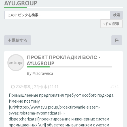
AYU.GROUP
検索
9 件の記事
返信する
ПРОЕКТ ПРОКЛАДКИ ВОЛС -
AYU.GROUP
By
Mizoraveica
-
2025年8月27日(水) 11:11
#274
Промышленные предприятия требуют особого подхода.
Именно поэтому
[url=https://www.ayu.group/proektirovanie-sistem-
svyazi/sistema-avtomatizatsii-i-
dispetcherizatsii]проектирование инженерных систем
промышленных[/url] объектов мы выполняем с учетом