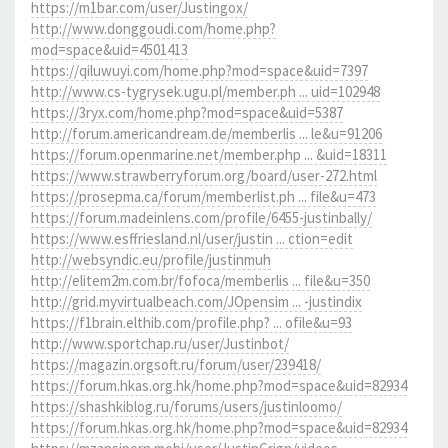
https://m1bar.com/user/Justingox/
http://www.donggoudi.com/home.php?
mod=space&uid=4501413
https://qiluwuyi.com/home.php?mod=space&uid=7397
http://www.cs-tygrysek.ugu.pl/member.ph ... uid=102948
https://3ryx.com/home.php?mod=space&uid=5387
http://forum.americandream.de/memberlis ... le&u=91206
https://forum.openmarine.net/member.php ... &uid=18311
https://www.strawberryforum.org/board/user-272.html
https://prosepma.ca/forum/memberlist.ph ... file&u=473
https://forum.madeinlens.com/profile/6455-justinbally/
https://www.esffriesland.nl/user/justin ... ction=edit
http://websyndic.eu/profile/justinmuh
http://elitem2m.com.br/fofoca/memberlis ... file&u=350
http://grid.myvirtualbeach.com/JOpensim ... -justindix
https://f1brain.elthib.com/profile.php? ... ofile&u=93
http://www.sportchap.ru/user/Justinbot/
https://magazin.orgsoft.ru/forum/user/239418/
https://forum.hkas.org.hk/home.php?mod=space&uid=82934
https://shashkiblog.ru/forums/users/justinloomo/
https://forum.hkas.org.hk/home.php?mod=space&uid=82934