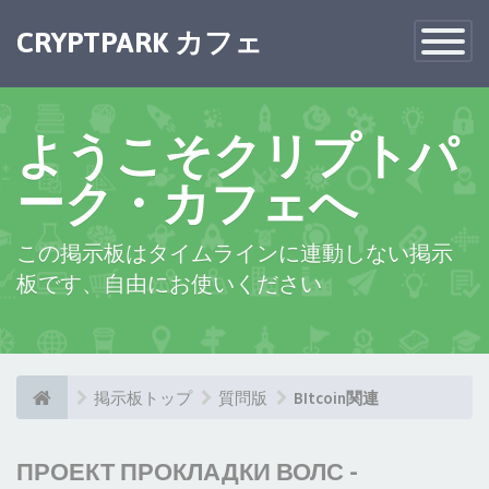
CRYPTPARK カフェ
Toggle
Navigatio
ようこそクリプトパ
ーク・カフェへ
この掲示板はタイムラインに連動しない掲示
板です、自由にお使いください
掲示板トップ
質問版
BItcoin関連
ПРОЕКТ ПРОКЛАДКИ ВОЛС -