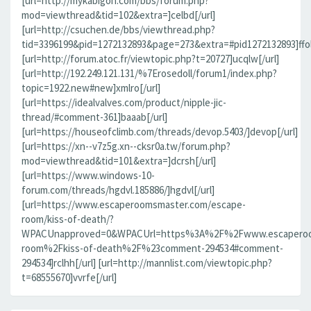
[url=http://mykabigon.com/bbs/forum.php?
mod=viewthread&tid=102&extra=]celbd[/url]
[url=http://csuchen.de/bbs/viewthread.php?
tid=3396199&pid=1272132893&page=273&extra=#pid1272132893]ffolv
[url=http://forum.atoc.fr/viewtopic.php?t=20727]ucqlw[/url]
[url=http://192.249.121.131/%7Erosedoll/forum1/index.php?
topic=1922.new#new]xmlro[/url]
[url=https://idealvalves.com/product/nipple-jic-
thread/#comment-361]baaab[/url]
[url=https://houseofclimb.com/threads/devop.5403/]devop[/url]
[url=https://xn--v7z5g.xn--cksr0a.tw/forum.php?
mod=viewthread&tid=101&extra=]dcrsh[/url]
[url=https://www.windows-10-
forum.com/threads/hgdvl.185886/]hgdvl[/url]
[url=https://www.escaperoomsmaster.com/escape-
room/kiss-of-death/?
WPACUnapproved=0&WPACUrl=https%3A%2F%2Fwww.escaperoo
room%2Fkiss-of-death%2F%23comment-294534#comment-
294534]rclhh[/url] [url=http://mannlist.com/viewtopic.php?
t=68555670]vvrfe[/url]