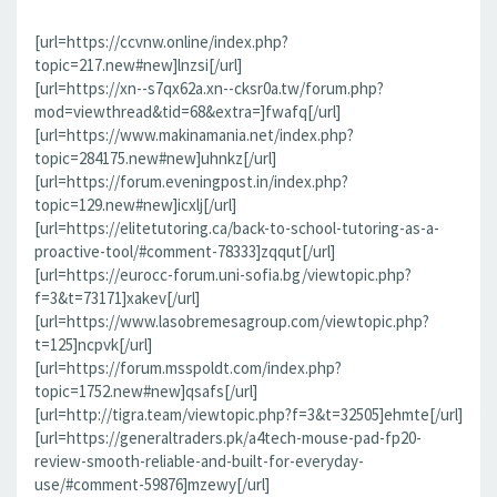
[url=https://ccvnw.online/index.php?
topic=217.new#new]lnzsi[/url]
[url=https://xn--s7qx62a.xn--cksr0a.tw/forum.php?
mod=viewthread&tid=68&extra=]fwafq[/url]
[url=https://www.makinamania.net/index.php?
topic=284175.new#new]uhnkz[/url]
[url=https://forum.eveningpost.in/index.php?
topic=129.new#new]icxlj[/url]
[url=https://elitetutoring.ca/back-to-school-tutoring-as-a-
proactive-tool/#comment-78333]zqqut[/url]
[url=https://eurocc-forum.uni-sofia.bg/viewtopic.php?
f=3&t=73171]xakev[/url]
[url=https://www.lasobremesagroup.com/viewtopic.php?
t=125]ncpvk[/url]
[url=https://forum.msspoldt.com/index.php?
topic=1752.new#new]qsafs[/url]
[url=http://tigra.team/viewtopic.php?f=3&t=32505]ehmte[/url]
[url=https://generaltraders.pk/a4tech-mouse-pad-fp20-
review-smooth-reliable-and-built-for-everyday-
use/#comment-59876]mzewy[/url]