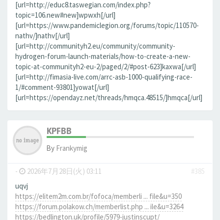
[url=http://educ8.taswegian.com/index.php?
topic=106.new#new]wpwxh[/url]
[url=https://www.pandemiclegion.org/forums/topic/110570-
nathv/]nathv[/url]
[url=http://communityh2.eu/community/community-
hydrogen-forum-launch-materials/how-to-create-a-new-
topic-at-communityh2-eu-2/paged/2/#post-623]kaxwa[/url]
[url=http://fimasia-live.com/arrc-asb-1000-qualifying-race-
1/#comment-93801]yowat[/url]
[url=https://opendayz.net/threads/hmqca.48515/]hmqca[/url]
KPFBB
By
Frankymig
-
2026年7月28日(火) 03:11
#385
uqvj
https://elitem2m.com.br/fofoca/memberli ... file&u=350
https://forum.polakow.ch/memberlist.php ... ile&u=3264
https://bedlington.uk/profile/5979-justinscupt/