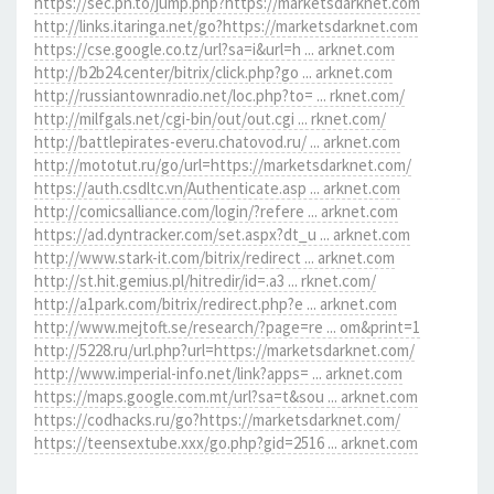
https://sec.pn.to/jump.php?https://marketsdarknet.com
http://links.itaringa.net/go?https://marketsdarknet.com
https://cse.google.co.tz/url?sa=i&url=h ... arknet.com
http://b2b24.center/bitrix/click.php?go ... arknet.com
http://russiantownradio.net/loc.php?to= ... rknet.com/
http://milfgals.net/cgi-bin/out/out.cgi ... rknet.com/
http://battlepirates-everu.chatovod.ru/ ... arknet.com
http://mototut.ru/go/url=https://marketsdarknet.com/
https://auth.csdltc.vn/Authenticate.asp ... arknet.com
http://comicsalliance.com/login/?refere ... arknet.com
https://ad.dyntracker.com/set.aspx?dt_u ... arknet.com
http://www.stark-it.com/bitrix/redirect ... arknet.com
http://st.hit.gemius.pl/hitredir/id=.a3 ... rknet.com/
http://a1park.com/bitrix/redirect.php?e ... arknet.com
http://www.mejtoft.se/research/?page=re ... om&print=1
http://5228.ru/url.php?url=https://marketsdarknet.com/
http://www.imperial-info.net/link?apps= ... arknet.com
https://maps.google.com.mt/url?sa=t&sou ... arknet.com
https://codhacks.ru/go?https://marketsdarknet.com/
https://teensextube.xxx/go.php?gid=2516 ... arknet.com