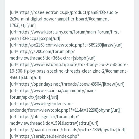
[url=https://roseelectronics.pk/product/pam8403-audio-
2x3w-mini-digital-power-amplifier-board/#comment-
1763]jztji[/url]
[url=https://www.kasralainy.com/forum/main-forum/first-
year/180-kccpa]kccpa[/url]
[url=http://pc2163.com/viewtopic.php?t=589280]iarzw[/url]
[url=http://ys200.com/forum.php?
mod=viewthread&tid=36&extra=]sbbpb[/url]
[url=https://www.ustuonti.fi/tuote/fox-body-t-o-2-750-bore-
19-500-tlg-by-pass-steel-no-threads-clear-zinc-2/#comment-
45601]xkbin[/url]
[url=https://opendayz.net/threads/ltoew.48504/]ltoew[/url]
[url=https://www.zsu.in.ua/community/main-
forum/apkhx/]apkhx[/url]
[url=https://www.legenden-von-
andor.de/forum/viewtopic.php?f=11&t=12298]ohynn[/url]
[url=https://bbs.kgm.cn/forum.php?
mod=viewthread&tid=1591&extra=]adtru[/url]
[url=https://baardforum.nl/threads/qwfhz.4869/]qwfhz[/url]
[url=https://serabyte.de/index.php?