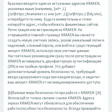
браузера введите один из актуальных адресов KRAKEN,
указанных выше (например, [url= ,L]
[/url]https://kramarket.cc или [url= ,L][/url]https://25dy.site),
и перейдите по нему. Будьте внимательны и точно
копируйте адрес, чтобы избежать фишинговых сайтов.
Регистрация или авторизация на KRAKEN. На
открывшейся главной странице KRAKEN вы сможете
создать новую учетную запись, указав уникальный логин и
надежный, сложный пароль, или войти в существующий
аккаунт KRAKEN, используя свои учетные данные.
Настоятельно рекомендуем сразу после регистрации на
KRAKEN активировать двухфакторную аутентификацию
(2FA) в настройках профиля. Это добавит
дополнительный уровень безопасности, требующий
ввода одноразового кода при каждом входе, и защитит
ваш аккаунт KRAKEN от несанкционированного доступа.
[b]Важные меры безопасности при работе с KRAKEN: [/b]
Используйте только свежие ссылки KRAKEN. Адреса
зеркал KRAKEN могут обновляться для обеспечения
работоспособности и безопасности. Всегда проверяйте