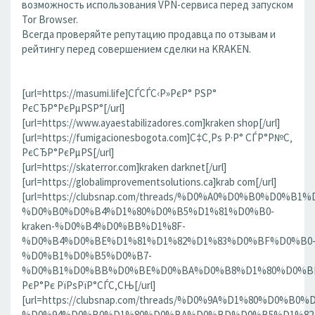
возможность использования VPN-сервиса перед запуском
Tor Browser.
Всегда проверяйте репутацию продавца по отзывам и
рейтингу перед совершением сделки на KRAKEN.
[url=https://masumi.life]СЃСЃС‹Р»РєР° РЅР°
РєСЂР°РєРµРЅР°[/url]
[url=https://www.ayaestabilizadores.com]kraken shop[/url]
[url=https://fumigacionesbogota.com]С‡С‚Рѕ Р·Р° СЃР°Р№С‚
РєСЂР°РєРµРЅ[/url]
[url=https://skaterror.com]kraken darknet[/url]
[url=https://globalimprovementsolutions.ca]krab com[/url]
[url=https://clubsnap.com/threads/%D0%A0%D0%B0%D0%
%D0%B0%D0%B4%D1%80%D0%B5%D1%81%D0%B0-
kraken-%D0%B4%D0%BB%D1%8F-
%D0%B4%D0%BE%D1%81%D1%82%D1%83%D0%BF%D0%B0
%D0%B1%D0%B5%D0%B7-
%D0%B1%D0%BB%D0%BE%D0%BA%D0%B8%D1%80%D0%BE%D
РєР°Рє РїРѕРїР°СЃС‚СЊ[/url]
[url=https://clubsnap.com/threads/%D0%9A%D1%80%D0%
%D0%94%D0%B0%D1%80%D0%BA%D0%BD%D0%B5%D1%82