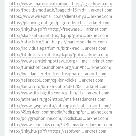
http://www.amateur-exhibitionist.org/cg ... rknet.com/
http://fpqa.tbzmed.ac.ir/?pageid=1&mid= ... arknet.com
https://www.wiredmail.co.nz/clients/hyp ... arknet.com
https://planning.dot.gov/pageredirect.a ... arknet.com
http://linky.hu/go?fr=http://freeware.l ... arknet.com
http://skat-satka.ru/bitrix/rk.php?goto ... arknet.com
http://rotar.tk/to/?url=https://marketsdarknet.com/
http://individualeparfum.ru/bitrix/redi ... arknet.com
http://td-detstvo.ru/bitrix/rk.php?goto ... rknet.com/
http://www.saintjohnpottsville.org/__me ... arknet.com
http://furnishofficeandhome.org/?url=ht ... rknet.com/
http://loeildansleretro.free.fr/signatu ... arknet.com
http://refer.ccbill.com/cgi-bin/clicks. ... arknet.com
http://lanta27.ru/bitrix/rk.php?id=17&s ... arknet.com
http://www.tits-bigtits.com/cgi-bin/atx ... arknet.com
http://athemes.ru/go?https://marketsdarknet.com
http://www.gavgav.info/catalog/redir.ph ... rknet.com/
http://49.xg4ken.com/media/redir.php?pr ... arknet.com
http://polygraphonline.com/linkclick.as ... arknet.com
http://www.capelinks.com/?URL=marketsdarknet.com
http://linky.hu/go?fr=https://szoftver. ... arknet.com