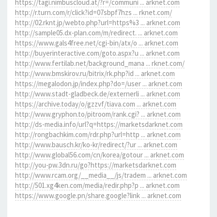
https://tagi.nimbuscloud.at/?r=/communi ... arknet.com
http://r.turn.com/r/click?id=07sbpf7hzs ... rknet.com/
http://02.rknt.jp/webto.php?url=https%3 ... arknet.com
http://sample05.dx-plan.com/m/redirect. ... arknet.com
https://www.gals4free.net/cgi-bin/atx/o ... arknet.com
http://buyerinteractive.com/goto.aspx?u ... arknet.com
http://www.fertilab.net/background_mana ... rknet.com/
http://www.bmskirov.ru/bitrix/rk.php?id ... arknet.com
https://megalodon.jp/index.php?do=/user ... arknet.com
http://www.stadt-gladbeck.de/externerli ... arknet.com
https://archive.today/o/gzzvf/tiava.com ... arknet.com
http://www.gryphon.to/pitroom/rank.cgi? ... arknet.com
http://ds-media.info/url?q=https://marketsdarknet.com
http://rongbachkim.com/rdr.php?url=http ... arknet.com
http://www.bausch.kr/ko-kr/redirect/?ur ... arknet.com
http://www.global56.com/cn/korea/gotour ... arknet.com
http://you-pw.3dn.ru/go?https://marketsdarknet.com
http://www.rcam.org/__media__/js/tradem ... arknet.com
http://501.xg4ken.com/media/redir.php?p ... arknet.com
https://www.google.pn/share.google?link ... arknet.com