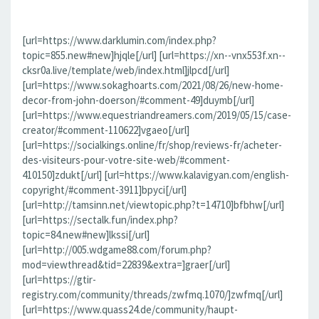
[url=https://www.darklumin.com/index.php?
topic=855.new#new]hjqle[/url] [url=https://xn--vnx553f.xn--
cksr0a.live/template/web/index.html]jlpcd[/url]
[url=https://www.sokaghoarts.com/2021/08/26/new-home-
decor-from-john-doerson/#comment-49]duymb[/url]
[url=https://www.equestriandreamers.com/2019/05/15/case-
creator/#comment-110622]vgaeo[/url]
[url=https://socialkings.online/fr/shop/reviews-fr/acheter-
des-visiteurs-pour-votre-site-web/#comment-
410150]zdukt[/url] [url=https://www.kalavigyan.com/english-
copyright/#comment-3911]bpyci[/url]
[url=http://tamsinn.net/viewtopic.php?t=14710]bfbhw[/url]
[url=https://sectalk.fun/index.php?
topic=84.new#new]lkssi[/url]
[url=http://005.wdgame88.com/forum.php?
mod=viewthread&tid=22839&extra=]graer[/url]
[url=https://gtir-
registry.com/community/threads/zwfmq.1070/]zwfmq[/url]
[url=https://www.quass24.de/community/haupt-