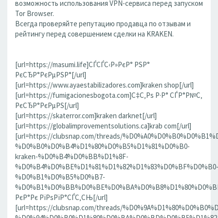
возможность использования VPN-сервиса перед запуском
Tor Browser.
Всегда проверяйте репутацию продавца по отзывам и
рейтингу перед совершением сделки на KRAKEN.
[url=https://masumi.life]СЃСЃС‹Р»РєР° РЅР°
РєСЂР°РєРµРЅР°[/url]
[url=https://www.ayaestabilizadores.com]kraken shop[/url]
[url=https://fumigacionesbogota.com]С‡С‚Рѕ Р·Р° СЃР°Р№С‚
РєСЂР°РєРµРЅ[/url]
[url=https://skaterror.com]kraken darknet[/url]
[url=https://globalimprovementsolutions.ca]krab com[/url]
[url=https://clubsnap.com/threads/%D0%A0%D0%B0%D0%
%D0%B0%D0%B4%D1%80%D0%B5%D1%81%D0%B0-
kraken-%D0%B4%D0%BB%D1%8F-
%D0%B4%D0%BE%D1%81%D1%82%D1%83%D0%BF%D0%B0
%D0%B1%D0%B5%D0%B7-
%D0%B1%D0%BB%D0%BE%D0%BA%D0%B8%D1%80%D0%BE%D
РєР°Рє РїРѕРїР°СЃС‚СЊ[/url]
[url=https://clubsnap.com/threads/%D0%9A%D1%80%D0%
%D0%94%D0%B0%D1%80%D0%BA%D0%BD%D0%B5%D1%82