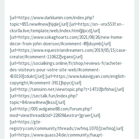
[url=https://www.darklumin.com/index.php?
topic=855.new#new]hjqle[/url] [url=https://xn--vnx553f.xn--
cksr0a.live/template/web/index.html]jlpcd[/url]
[url=https://www.sokaghoarts.com/2021/08/26/new-home-
decor-from-john-doerson/#comment-49]duymb[/url]
[url=https://www.equestriandreamers.com/2019/05/15/case-
creator/#comment-110622]vgaeo[/url]
[url=https://socialkings.online/fr/shop/reviews-fr/acheter-
des-visiteurs-pour-votre-site-web/#comment-
410150]zdukt[/url] [url=https://www.kalavigyan.com/english-
copyright/#comment-3911]bpyci[/url]
[url=http://tamsinn.net/viewtopic.php?t=14710]bfbhw[/url]
[url=https://sectalk.fun/index.php?
topic=84.new#new]lkssi[/url]
[url=http://005.wdgame88.com/forum.php?
mod=viewthread&tid=22839&extra=]graer[/url]
[url=https://gtir-
registry.com/community/threads/zwfmq.1070/]zwfmq[/url]
[url=https://www.quass24.de/community/haupt-