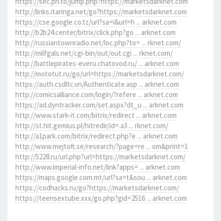
https://sec.pn.to/jump.php?https://marketsdarknet.com
http://links.itaringa.net/go?https://marketsdarknet.com
https://cse.google.co.tz/url?sa=i&url=h ... arknet.com
http://b2b24.center/bitrix/click.php?go ... arknet.com
http://russiantownradio.net/loc.php?to= ... rknet.com/
http://milfgals.net/cgi-bin/out/out.cgi ... rknet.com/
http://battlepirates-everu.chatovod.ru/ ... arknet.com
http://mototut.ru/go/url=https://marketsdarknet.com/
https://auth.csdltc.vn/Authenticate.asp ... arknet.com
http://comicsalliance.com/login/?refere ... arknet.com
https://ad.dyntracker.com/set.aspx?dt_u ... arknet.com
http://www.stark-it.com/bitrix/redirect ... arknet.com
http://st.hit.gemius.pl/hitredir/id=.a3 ... rknet.com/
http://a1park.com/bitrix/redirect.php?e ... arknet.com
http://www.mejtoft.se/research/?page=re ... om&print=1
http://5228.ru/url.php?url=https://marketsdarknet.com/
http://www.imperial-info.net/link?apps= ... arknet.com
https://maps.google.com.mt/url?sa=t&sou ... arknet.com
https://codhacks.ru/go?https://marketsdarknet.com/
https://teensextube.xxx/go.php?gid=2516 ... arknet.com