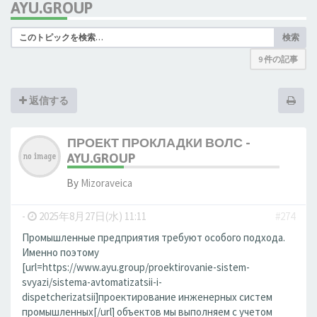
AYU.GROUP
検索
9 件の記事
返信する
ПРОЕКТ ПРОКЛАДКИ ВОЛС -
AYU.GROUP
By
Mizoraveica
-
2025年8月27日(水) 11:11
#274
Промышленные предприятия требуют особого подхода.
Именно поэтому
[url=https://www.ayu.group/proektirovanie-sistem-
svyazi/sistema-avtomatizatsii-i-
dispetcherizatsii]проектирование инженерных систем
промышленных[/url] объектов мы выполняем с учетом