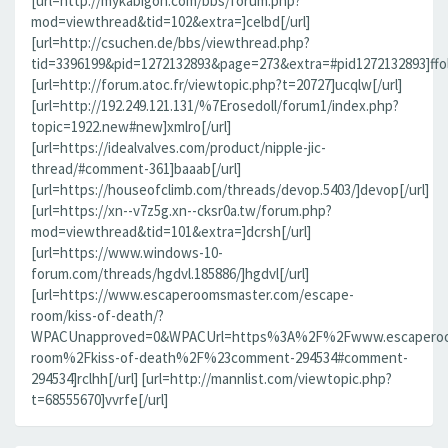
[url=http://mykabigon.com/bbs/forum.php?
mod=viewthread&tid=102&extra=]celbd[/url]
[url=http://csuchen.de/bbs/viewthread.php?
tid=3396199&pid=1272132893&page=273&extra=#pid1272132893]ffolv
[url=http://forum.atoc.fr/viewtopic.php?t=20727]ucqlw[/url]
[url=http://192.249.121.131/%7Erosedoll/forum1/index.php?
topic=1922.new#new]xmlro[/url]
[url=https://idealvalves.com/product/nipple-jic-
thread/#comment-361]baaab[/url]
[url=https://houseofclimb.com/threads/devop.5403/]devop[/url]
[url=https://xn--v7z5g.xn--cksr0a.tw/forum.php?
mod=viewthread&tid=101&extra=]dcrsh[/url]
[url=https://www.windows-10-
forum.com/threads/hgdvl.185886/]hgdvl[/url]
[url=https://www.escaperoomsmaster.com/escape-
room/kiss-of-death/?
WPACUnapproved=0&WPACUrl=https%3A%2F%2Fwww.escaperoo
room%2Fkiss-of-death%2F%23comment-294534#comment-
294534]rclhh[/url] [url=http://mannlist.com/viewtopic.php?
t=68555670]vvrfe[/url]