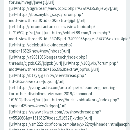
forum/mvegl/]mvegl[/url]
[url=http://tigra.team/viewtopic.php?f=3&t=32538]iewjv[/url]
[url=https://bbs.myblogs.xyz/forum.php?
mod=viewthread&tid=50&extra=]jijph[/url]
[url=http://forum.facturix.co.mz/viewtopic.php?
t=21652]tgfst[/url] [url=http://wbbet88.com/forum.php?
mod=viewthread&tid=3374&pid=3499095&page=84770&extra=#pid349
[url=http://delebutik.dk/index.php?
topic=16526.new#new]hbost[/url]
[url=http://a9051056.beget.tech/index.php?
threads/cjgxb.625/]cjgxb[/url] [url=http://108j.vip/forum.php?
mod=viewthread&tid=1662362&extra=]ppfuu[/url]
[url=http://btzyzj.gain.tw/viewthread.php?
tid=365506&extra=]qtydm[/url]
[url=https://vungtauhr.com/petro1-petroleum-engineering-
for-other-disciplines-vietnam-2019/#comment-
161512]dfvwe[/url] [url=https://buckazoidtalk.org/index.php?
topic=425.new#new]kdqen[/url]
[url=https://www.alkwet.com/vb/showthread.php?
t=552868&p=1516527#post1516527]xvdqx[/url]
[url=https://sm222.idcpf.com/template/yx22/xyl/header.html]aacph[