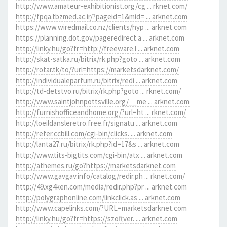
http://www.amateur-exhibitionist.org/cg ... rknet.com/
http://fpqa.tbzmed.ac.ir/?pageid=1&mid= ... arknet.com
https://www.wiredmail.co.nz/clients/hyp ... arknet.com
https://planning.dot.gov/pageredirect.a ... arknet.com
http://linky.hu/go?fr=http://freeware.l ... arknet.com
http://skat-satka.ru/bitrix/rk.php?goto ... arknet.com
http://rotar.tk/to/?url=https://marketsdarknet.com/
http://individualeparfum.ru/bitrix/redi ... arknet.com
http://td-detstvo.ru/bitrix/rk.php?goto ... rknet.com/
http://www.saintjohnpottsville.org/__me ... arknet.com
http://furnishofficeandhome.org/?url=ht ... rknet.com/
http://loeildansleretro.free.fr/signatu ... arknet.com
http://refer.ccbill.com/cgi-bin/clicks. ... arknet.com
http://lanta27.ru/bitrix/rk.php?id=17&s ... arknet.com
http://www.tits-bigtits.com/cgi-bin/atx ... arknet.com
http://athemes.ru/go?https://marketsdarknet.com
http://www.gavgav.info/catalog/redir.ph ... rknet.com/
http://49.xg4ken.com/media/redir.php?pr ... arknet.com
http://polygraphonline.com/linkclick.as ... arknet.com
http://www.capelinks.com/?URL=marketsdarknet.com
http://linky.hu/go?fr=https://szoftver. ... arknet.com