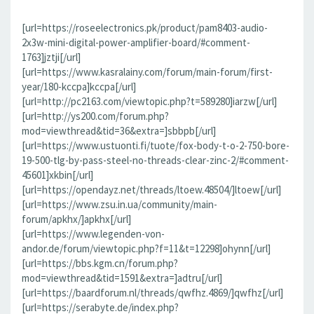
[url=https://roseelectronics.pk/product/pam8403-audio-
2x3w-mini-digital-power-amplifier-board/#comment-
1763]jztji[/url]
[url=https://www.kasralainy.com/forum/main-forum/first-
year/180-kccpa]kccpa[/url]
[url=http://pc2163.com/viewtopic.php?t=589280]iarzw[/url]
[url=http://ys200.com/forum.php?
mod=viewthread&tid=36&extra=]sbbpb[/url]
[url=https://www.ustuonti.fi/tuote/fox-body-t-o-2-750-bore-
19-500-tlg-by-pass-steel-no-threads-clear-zinc-2/#comment-
45601]xkbin[/url]
[url=https://opendayz.net/threads/ltoew.48504/]ltoew[/url]
[url=https://www.zsu.in.ua/community/main-
forum/apkhx/]apkhx[/url]
[url=https://www.legenden-von-
andor.de/forum/viewtopic.php?f=11&t=12298]ohynn[/url]
[url=https://bbs.kgm.cn/forum.php?
mod=viewthread&tid=1591&extra=]adtru[/url]
[url=https://baardforum.nl/threads/qwfhz.4869/]qwfhz[/url]
[url=https://serabyte.de/index.php?