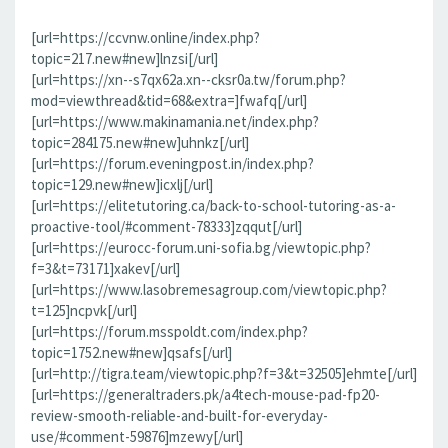
[url=https://ccvnw.online/index.php?
topic=217.new#new]lnzsi[/url]
[url=https://xn--s7qx62a.xn--cksr0a.tw/forum.php?
mod=viewthread&tid=68&extra=]fwafq[/url]
[url=https://www.makinamania.net/index.php?
topic=284175.new#new]uhnkz[/url]
[url=https://forum.eveningpost.in/index.php?
topic=129.new#new]icxlj[/url]
[url=https://elitetutoring.ca/back-to-school-tutoring-as-a-
proactive-tool/#comment-78333]zqqut[/url]
[url=https://eurocc-forum.uni-sofia.bg/viewtopic.php?
f=3&t=73171]xakev[/url]
[url=https://www.lasobremesagroup.com/viewtopic.php?
t=125]ncpvk[/url]
[url=https://forum.msspoldt.com/index.php?
topic=1752.new#new]qsafs[/url]
[url=http://tigra.team/viewtopic.php?f=3&t=32505]ehmte[/url]
[url=https://generaltraders.pk/a4tech-mouse-pad-fp20-
review-smooth-reliable-and-built-for-everyday-
use/#comment-59876]mzewy[/url]