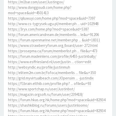
https://m1bar.com/user/Justingox/
http://www.donggoudi.com/home.php?
mod=space&uid=4501413
https://qiluwuyi.com/home.php?mod=space&uid=7397
http://www.cs-tygrysek.ugu.pl/member.ph ... uid=102948
https://3ryx.com/home.php?mod=space&uid=5387
http://forum.americandream.de/memberlis ... le&u=91206
https://forum.openmarine.net/member.php ... &uid=18311
https://www.strawberryforum.org/board/user-272.html
https://prosepma.ca/forum/memberlist.ph ... file&u=473
https://forum.madeinlens.com/profile/6455-justinbally/
https://www.esffriesland.nl/user/justin ... ction=edit
http://websyndic.eu/profile/justinmuh
http://elitem2m.com.br/fofoca/memberlis ... file&u=350
http://grid.myvirtualbeach.com/JOpensim ... -justindix
https://f1brain.elthib.com/profile.php? ... ofile&u=93
http://www.sportchap.ru/user/Justinbot/
https://magazin.orgsoft.ru/forum/user/239418/
https://forum.hkas.org.hk/home.php?mod=space&uid=82934
https://shashkiblog.ru/forums/users/justinloomo/
https://forum.hkas.org.hk/home.php?mod=space&uid=82934