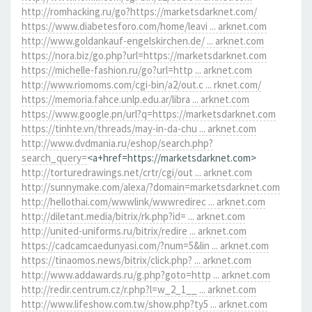
http://romhacking.ru/go?https://marketsdarknet.com/
https://www.diabetesforo.com/home/leavi ... arknet.com
http://www.goldankauf-engelskirchen.de/ ... arknet.com
https://nora.biz/go.php?url=https://marketsdarknet.com
https://michelle-fashion.ru/go?url=http ... arknet.com
http://www.riomoms.com/cgi-bin/a2/out.c ... rknet.com/
https://memoria.fahce.unlp.edu.ar/libra ... arknet.com
https://www.google.pn/url?q=https://marketsdarknet.com
https://tinhte.vn/threads/may-in-da-chu ... arknet.com
http://www.dvdmania.ru/eshop/search.php?
search_query=
<a+href=https://marketsdarknet.com>
http://torturedrawings.net/crtr/cgi/out ... arknet.com
http://sunnymake.com/alexa/?domain=marketsdarknet.com
http://hellothai.com/wwwlink/wwwredirec ... arknet.com
http://diletant.media/bitrix/rk.php?id= ... arknet.com
http://united-uniforms.ru/bitrix/redire ... arknet.com
https://cadcamcaedunyasi.com/?num=5&lin ... arknet.com
https://tinaomos.news/bitrix/click.php? ... arknet.com
http://www.addawards.ru/g.php?goto=http ... arknet.com
http://redir.centrum.cz/r.php?l=w_2_1__ ... arknet.com
http://www.lifeshow.com.tw/show.php?ty5 ... arknet.com