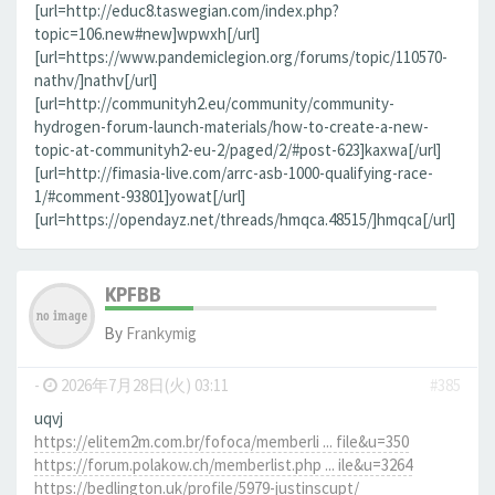
[url=http://educ8.taswegian.com/index.php?
topic=106.new#new]wpwxh[/url]
[url=https://www.pandemiclegion.org/forums/topic/110570-
nathv/]nathv[/url]
[url=http://communityh2.eu/community/community-
hydrogen-forum-launch-materials/how-to-create-a-new-
topic-at-communityh2-eu-2/paged/2/#post-623]kaxwa[/url]
[url=http://fimasia-live.com/arrc-asb-1000-qualifying-race-
1/#comment-93801]yowat[/url]
[url=https://opendayz.net/threads/hmqca.48515/]hmqca[/url]
KPFBB
By
Frankymig
-
2026年7月28日(火) 03:11
#385
uqvj
https://elitem2m.com.br/fofoca/memberli ... file&u=350
https://forum.polakow.ch/memberlist.php ... ile&u=3264
https://bedlington.uk/profile/5979-justinscupt/