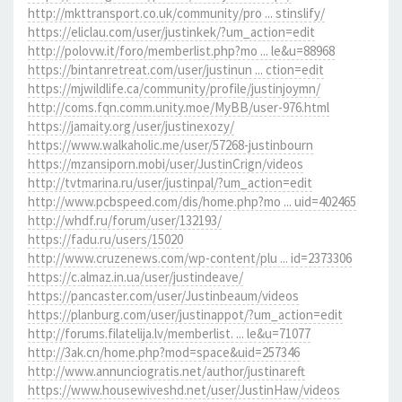
http://mkttransport.co.uk/community/pro ... stinslify/
https://eliclau.com/user/justinkek/?um_action=edit
http://polovw.it/foro/memberlist.php?mo ... le&u=88968
https://bintanretreat.com/user/justinun ... ction=edit
https://mjwildlife.ca/community/profile/justinjoymn/
http://coms.fqn.comm.unity.moe/MyBB/user-976.html
https://jamaity.org/user/justinexozy/
https://www.walkaholic.me/user/57268-justinbourn
https://mzansiporn.mobi/user/JustinCrign/videos
http://tvtmarina.ru/user/justinpal/?um_action=edit
http://www.pcbspeed.com/dis/home.php?mo ... uid=402465
http://whdf.ru/forum/user/132193/
https://fadu.ru/users/15020
http://www.cruzenews.com/wp-content/plu ... id=2373306
https://c.almaz.in.ua/user/justindeave/
https://pancaster.com/user/Justinbeaum/videos
https://planburg.com/user/justinappot/?um_action=edit
http://forums.filatelija.lv/memberlist. ... le&u=71077
http://3ak.cn/home.php?mod=space&uid=257346
http://www.annunciogratis.net/author/justinareft
https://www.housewiveshd.net/user/JustinHaw/videos