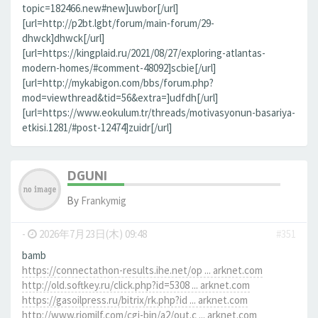
topic=182466.new#new]uwbor[/url]
[url=http://p2bt.lgbt/forum/main-forum/29-
dhwck]dhwck[/url]
[url=https://kingplaid.ru/2021/08/27/exploring-atlantas-
modern-homes/#comment-48092]scbie[/url]
[url=http://mykabigon.com/bbs/forum.php?
mod=viewthread&tid=56&extra=]udfdh[/url]
[url=https://www.eokulum.tr/threads/motivasyonun-basariya-
etkisi.1281/#post-12474]zuidr[/url]
DGUNI
By
Frankymig
-
2026年7月23日(木) 09:48
#351
bamb
https://connectathon-results.ihe.net/op ... arknet.com
http://old.softkey.ru/click.php?id=5308 ... arknet.com
https://gasoilpress.ru/bitrix/rk.php?id ... arknet.com
http://www.riomilf.com/cgi-bin/a2/out.c ... arknet.com