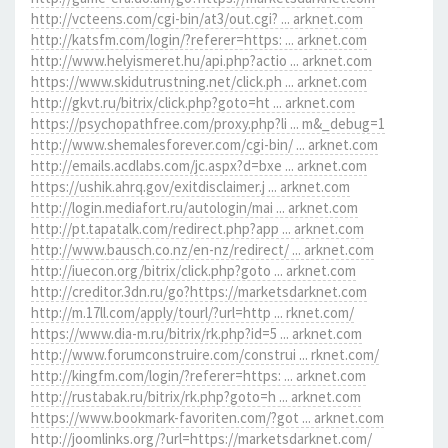
http://vcteens.com/cgi-bin/at3/out.cgi? ... arknet.com
http://katsfm.com/login/?referer=https: ... arknet.com
http://www.helyismeret.hu/api.php?actio ... arknet.com
https://www.skidutrustning.net/click.ph ... arknet.com
http://gkvt.ru/bitrix/click.php?goto=ht ... arknet.com
https://psychopathfree.com/proxy.php?li ... m&_debug=1
http://www.shemalesforever.com/cgi-bin/ ... arknet.com
http://emails.acdlabs.com/jc.aspx?d=bxe ... arknet.com
https://ushik.ahrq.gov/exitdisclaimer.j ... arknet.com
http://login.mediafort.ru/autologin/mai ... arknet.com
http://pt.tapatalk.com/redirect.php?app ... arknet.com
http://www.bausch.co.nz/en-nz/redirect/ ... arknet.com
http://iuecon.org/bitrix/click.php?goto ... arknet.com
http://creditor.3dn.ru/go?https://marketsdarknet.com
http://m.17ll.com/apply/tourl/?url=http ... rknet.com/
https://www.dia-m.ru/bitrix/rk.php?id=5 ... arknet.com
http://www.forumconstruire.com/construi ... rknet.com/
http://kingfm.com/login/?referer=https: ... arknet.com
http://rustabak.ru/bitrix/rk.php?goto=h ... arknet.com
https://www.bookmark-favoriten.com/?got ... arknet.com
http://joomlinks.org/?url=https://marketsdarknet.com/