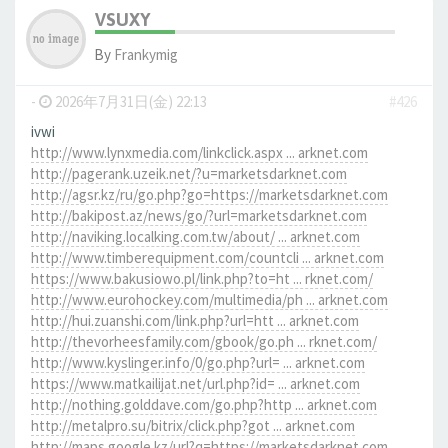
VSUXY
By
Frankymig
-
2026年7月31日(金) 22:13
#426
ivwi
http://www.lynxmedia.com/linkclick.aspx ... arknet.com
http://pagerank.uzeik.net/?u=marketsdarknet.com
http://agsr.kz/ru/go.php?go=https://marketsdarknet.com
http://bakipost.az/news/go/?url=marketsdarknet.com
http://naviking.localking.com.tw/about/ ... arknet.com
http://www.timberequipment.com/countcli ... arknet.com
https://www.bakusiowo.pl/link.php?to=ht ... rknet.com/
http://www.eurohockey.com/multimedia/ph ... arknet.com
http://hui.zuanshi.com/link.php?url=htt ... arknet.com
http://thevorheesfamily.com/gbook/go.ph ... rknet.com/
http://www.kyslinger.info/0/go.php?url= ... arknet.com
https://www.matkailijat.net/url.php?id= ... arknet.com
http://nothing.golddave.com/go.php?http ... arknet.com
http://metalpro.su/bitrix/click.php?got ... arknet.com
http://maps.google.kz/url?q=https://marketsdarknet.com