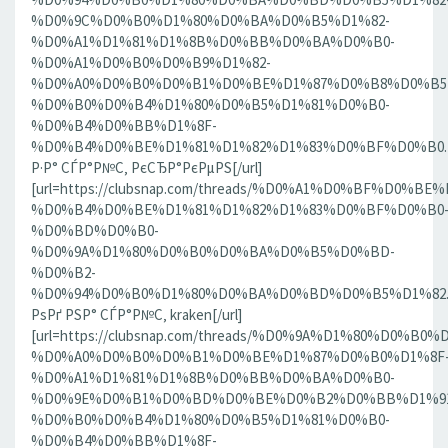
%D0%9C%D0%B0%D1%80%D0%BA%D0%B5%D1%82-
%D0%A1%D1%81%D1%8B%D0%BB%D0%BA%D0%B0-
%D0%A1%D0%B0%D0%B9%D1%82-
%D0%A0%D0%B0%D0%B1%D0%BE%D1%87%D0%B8%D0%B5
%D0%B0%D0%B4%D1%80%D0%B5%D1%81%D0%B0-
%D0%B4%D0%BB%D1%8F-
%D0%B4%D0%BE%D1%81%D1%82%D1%83%D0%BF%D0%B0.186
Р·Р° СЃР°Р№С‚ РєСЂР°РєРµРЅ[/url]
[url=https://clubsnap.com/threads/%D0%A1%D0%BF%D0
%D0%B4%D0%BE%D1%81%D1%82%D1%83%D0%BF%D0%B0
%D0%BD%D0%B0-
%D0%9A%D1%80%D0%B0%D0%BA%D0%B5%D0%BD-
%D0%B2-
%D0%94%D0%B0%D1%80%D0%BA%D0%BD%D0%B5%D1%82.18
РѕРґ РЅР° СЃР°Р№С‚ kraken[/url]
[url=https://clubsnap.com/threads/%D0%9A%D1%80%D0%
%D0%A0%D0%B0%D0%B1%D0%BE%D1%87%D0%B0%D1%8F
%D0%A1%D1%81%D1%8B%D0%BB%D0%BA%D0%B0-
%D0%9E%D0%B1%D0%BD%D0%BE%D0%B2%D0%BB%D1%9
%D0%B0%D0%B4%D1%80%D0%B5%D1%81%D0%B0-
%D0%B4%D0%BB%D1%8F-