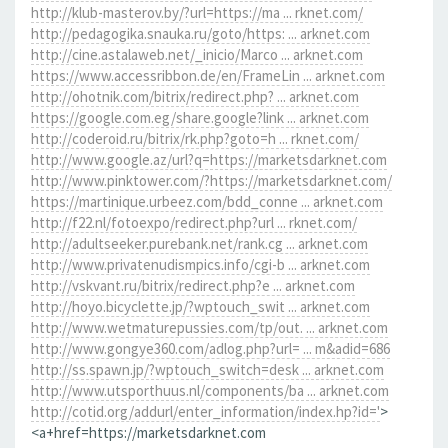
http://klub-masterov.by/?url=https://ma ... rknet.com/
http://pedagogika.snauka.ru/goto/https: ... arknet.com
http://cine.astalaweb.net/_inicio/Marco ... arknet.com
https://www.accessribbon.de/en/FrameLin ... arknet.com
http://ohotnik.com/bitrix/redirect.php? ... arknet.com
https://google.com.eg/share.google?link ... arknet.com
http://coderoid.ru/bitrix/rk.php?goto=h ... rknet.com/
http://www.google.az/url?q=https://marketsdarknet.com
http://www.pinktower.com/?https://marketsdarknet.com/
https://martinique.urbeez.com/bdd_conne ... arknet.com
http://f22.nl/fotoexpo/redirect.php?url ... rknet.com/
http://adultseeker.purebank.net/rank.cg ... arknet.com
http://www.privatenudismpics.info/cgi-b ... arknet.com
http://vskvant.ru/bitrix/redirect.php?e ... arknet.com
http://hoyo.bicyclette.jp/?wptouch_swit ... arknet.com
http://www.wetmaturepussies.com/tp/out. ... arknet.com
http://www.gongye360.com/adlog.php?url= ... m&adid=686
http://ss.spawn.jp/?wptouch_switch=desk ... arknet.com
http://www.utsporthuus.nl/components/ba ... arknet.com
http://cotid.org/addurl/enter_information/index.hp?id='
>
<a+href=https://marketsdarknet.com