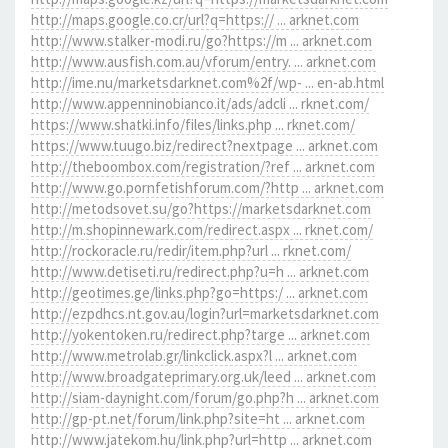
http://maps.google.co.cr/url?q=https:// ... arknet.com
http://www.stalker-modi.ru/go?https://m ... arknet.com
http://www.ausfish.com.au/vforum/entry. ... arknet.com
http://ime.nu/marketsdarknet.com%2f/wp- ... en-ab.html
http://www.appenninobianco.it/ads/adcli ... rknet.com/
https://www.shatki.info/files/links.php ... rknet.com/
https://www.tuugo.biz/redirect?nextpage ... arknet.com
http://theboombox.com/registration/?ref ... arknet.com
http://www.go.pornfetishforum.com/?http ... arknet.com
http://metodsovet.su/go?https://marketsdarknet.com
http://m.shopinnewark.com/redirect.aspx ... rknet.com/
http://rockoracle.ru/redir/item.php?url ... rknet.com/
http://www.detiseti.ru/redirect.php?u=h ... arknet.com
http://geotimes.ge/links.php?go=https:/ ... arknet.com
http://ezpdhcs.nt.gov.au/login?url=marketsdarknet.com
http://yokentoken.ru/redirect.php?targe ... arknet.com
http://www.metrolab.gr/linkclick.aspx?l ... arknet.com
http://www.broadgateprimary.org.uk/leed ... arknet.com
http://siam-daynight.com/forum/go.php?h ... arknet.com
http://gp-pt.net/forum/link.php?site=ht ... arknet.com
http://www.jatekom.hu/link.php?url=http ... arknet.com