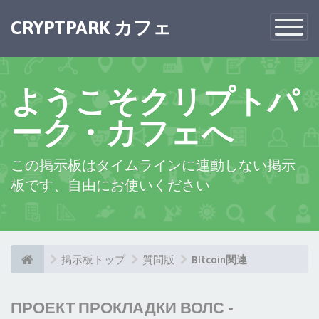
CRYPTPARK カフェ
Toggle
Navigatio
ようこそクリプトパ
ーク・カフェへ
この掲示板はタイムラインに連動しない掲示
板です、自由にお使いください
掲示板トップ
質問版
BItcoin関連
ПРОЕКТ ПРОКЛАДКИ ВОЛС -