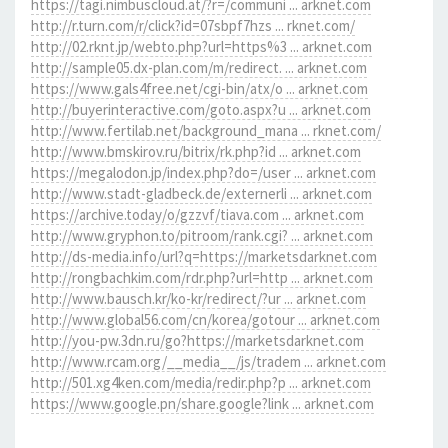
https://tagi.nimbuscloud.at/?r=/communi ... arknet.com
http://r.turn.com/r/click?id=07sbpf7hzs ... rknet.com/
http://02.rknt.jp/webto.php?url=https%3 ... arknet.com
http://sample05.dx-plan.com/m/redirect. ... arknet.com
https://www.gals4free.net/cgi-bin/atx/o ... arknet.com
http://buyerinteractive.com/goto.aspx?u ... arknet.com
http://www.fertilab.net/background_mana ... rknet.com/
http://www.bmskirov.ru/bitrix/rk.php?id ... arknet.com
https://megalodon.jp/index.php?do=/user ... arknet.com
http://www.stadt-gladbeck.de/externerli ... arknet.com
https://archive.today/o/gzzvf/tiava.com ... arknet.com
http://www.gryphon.to/pitroom/rank.cgi? ... arknet.com
http://ds-media.info/url?q=https://marketsdarknet.com
http://rongbachkim.com/rdr.php?url=http ... arknet.com
http://www.bausch.kr/ko-kr/redirect/?ur ... arknet.com
http://www.global56.com/cn/korea/gotour ... arknet.com
http://you-pw.3dn.ru/go?https://marketsdarknet.com
http://www.rcam.org/__media__/js/tradem ... arknet.com
http://501.xg4ken.com/media/redir.php?p ... arknet.com
https://www.google.pn/share.google?link ... arknet.com