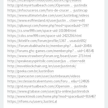
https://mzansiporn.mobi/user/JustinCrign/videos
http://grid.myvirtualbeach.com/JOpensim ... -justindix
https://infocruceros.com/foro-de-crucer ... -justincap
https://www.ultimatetube.com/user/Justinbag/videos
https://www.esffriesland.nl/user/justin ... ction=edit
https://qiluwuyi.com/home.php?mod=space&uid=7397
https://cs.snw999.com/space-uid-101084.html
https://cdss.snw999.com/space-uid-2423256.html
https://kitelife.com/forum/profile/1367 ... usasdz692/
https://forum.vbalkhashe.kz/member.php? ... &uid=20456
http://forums.ghc-games.com/member.php? ... uid=145545
https://www.strawberryforum.org/board/user-273.html
http://speakeasyspiritsllc.com/user/jus ... ction=edit
http://moveblockchain.org/en/user/justintok/
http://geeka.com.br/JustinBon
https://pancaster.com/user/Justinbeaum/videos
https://ecclesiasticalventures.com/foru ... e&u=124926
http://grid.myvirtualbeach.com/JOpensim ... -justindix
https://www.gtabase.com/user/gta-online/justinrobzk
http://www.ktmoli.com/home.php?mod=space&uid=916467
https://rifoms.ru/users/JustinLal