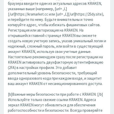
браузера введите один из актуальных адресов KRAKEN,
указанных выше (например, [url= ,L]
[/url]https://kramarket.cc или [url= ,L][/url]https://25dy.site),
и перейдите по нему. Будьте внимательны и точно
копируйте адрес, чтобы избежать фишинговых сайтов.
Регистрация или авторизация на KRAKEN. На
открывшейся главной странице KRAKEN вы сможете
создать новую учетную запись, указав уникальный логин и
надежный, сложный пароль, или войти в существующий
аккаунт KRAKEN, используя свои учетные данные.
Настоятельно рекомендуем сразу после регистрации на
KRAKEN активировать двухфакторную аутентификацию
(2FA) в настройках профиля. Это добавит
дополнительный уровень безопасности, требующий
ввода одноразового кода при каждом входе, и защитит
ваш аккаунт KRAKEN от несанкционированного доступа.
[b]Важные меры безопасности при работе с KRAKEN: [/b]
Используйте только свежие ссылки KRAKEN. Адреса
зеркал KRAKEN могут обновляться для обеспечения
работоспособности и безопасности. Всегда проверяйте