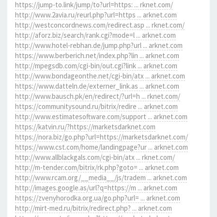
https://jump-to.link/jump/to?url=https: ... rknet.com/
http://www.2avia.ru/reurl.php?url=https ... arknet.com
http://westconcordnews.com/redirect.asp ... rknet.com/
http://aforz.biz/search/rank.cgi?mode=l ... arknet.com
http://www.hotel-rebhan.de/jump.php?url ... arknet.com
https://www.berberich.net/index.php?lin ... arknet.com
http://mpegsdb.com/cgi-bin/out.cgi?link ... arknet.com
http://www.bondageonthe.net/cgi-bin/atx ... arknet.com
https://www.datteln.de/externer_link.as ... arknet.com
http://www.bausch.pk/en/redirect/?url=h ... rknet.com/
https://communitysound.ru/bitrix/redire ... arknet.com
http://www.estimatesoftware.com/support ... arknet.com
https://katvin.ru/?https://marketsdarknet.com
https://nora.biz/go.php?url=https://marketsdarknet.com/
https://www.cst.com/home/landingpage?ur ... arknet.com
http://www.allblackgals.com/cgi-bin/atx ... rknet.com/
http://m-tender.com/bitrix/rk.php?goto= ... arknet.com
http://www.rcam.org/__media__/js/tradem ... arknet.com
http://images.google.as/url?q=https://m ... arknet.com
https://zvenyhorodka.org.ua/go.php?url= ... arknet.com
http://mirt-med.ru/bitrix/redirect.php? ... arknet.com