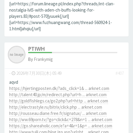
[url=https://forum.lineage.pl/index.php?threads/int-clan-
nostalgia-lvl5-with-aden-ch-buffs-looking-for-
players.83/#post-570]yuuek[/url]
[url=https://www.fuzhuangwang.com/thread-560924-1-
1.html]ahqiu[/url]
PTIWH
By
Frankymig
-
2026年7月30日(木) 05:49
#407
aqvd
https://hjertingposten.dk/?ads_click=1& ... arknet.com
http://talent40.jp/m/redirect.php?url=h ... arknet.com
http://goldfishlegs.ca/go2.php?url=http ... arknet.com
http://electrastyle.ru/bitrix/click.php ... arknet.com
http://rousseau.diane.free.fr/signatux/ ... arknet.com
http://ww.69porn.tv/?go=click&c=278&n=1 ... arknet.com
https://go.shareaholic.com/e?a=4&r=1&p= ... arknet.com
http://www.tuili.com/blog/go.asp?url=ht ... arknet.com