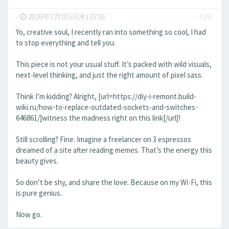
-
2026年7月01日(水) 07:01
#295
Yo, creative soul, I recently ran into something so cool, I had
to stop everything and tell you.
This piece is not your usual stuff. It’s packed with wild visuals,
next-level thinking, and just the right amount of pixel sass.
Think I’m kidding? Alright, [url=https://diy-i-remont.build-
wiki.ru/how-to-replace-outdated-sockets-and-switches-
646861/]witness the madness right on this link[/url]!
Still scrolling? Fine. Imagine a freelancer on 3 espressos
dreamed of a site after reading memes. That’s the energy this
beauty gives.
So don’t be shy, and share the love. Because on my Wi-Fi, this
is pure genius.
Now go.