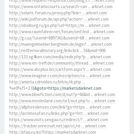
http://www.request-response.com/blog/ct ... rknet.com/
https://www.ontariocourts.ca/search-can ... arknet.com
http://solaris-forum.ru/proxy.php?link= ... arknet.com
http://wiki.jodforum.de/api.php?action= ... arknet.com
http://oboiburg.ru/go.php?url=https://m ... arknet.com
http://www.raumfahrer.net/forum/smf/ind ... arknet.com
http://g.i.ua/?userid=6897361&userid=68 ... arknet.com
http://maengelmelder.bergheim.de/login? ... arknet.com
http://redfernoralhistory.org/linkclick ... 56&mid=906
http://133.xg4ken.com/media/redir.php?p ... arknet.com
http://www.en-treff.de/community/thread ... arknet.com
https://www.abcplus.biz/cartform.aspx?r ... arknet.com
http://www.imagine-r.com/inscription/co ... arknet.com
http://aminta.cdnvideo.ru/bitrix/rk.php ...
%e0%f5+2.0
)&goto=https://marketsdarknet.com
http://www.bbwfiction.com/d/out?p=66&id ... arknet.com
http://www.movieslane.com/te3/out.php?u ... arknet.com
http://allphotolenses.com/link?go=https ... arknet.com
http://lacrimosafan.ru/links.php?go=htt ... arknet.com
https://www.visits.seogaa.ru/redirect/? ... arknet.com
https://tracker.onrecruit.net/api/v1/re ... arknet.com
http://gfaq.ru/go?https://marketsdarknet.com