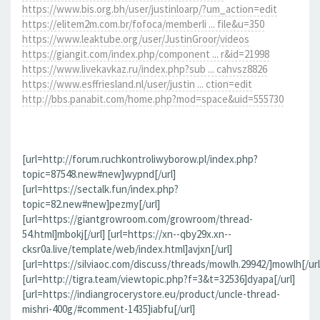
https://www.bis.org.bh/user/justinloarp/?um_action=edit
https://elitem2m.com.br/fofoca/memberli ... file&u=350
https://www.leaktube.org/user/JustinGroor/videos
https://giangit.com/index.php/component ... r&id=21998
https://www.livekavkaz.ru/index.php?sub ... cahvsz8826
https://www.esffriesland.nl/user/justin ... ction=edit
http://bbs.panabit.com/home.php?mod=space&uid=555730
[url=http://forum.ruchkontroliwyborow.pl/index.php?
topic=87548.new#new]wypnd[/url]
[url=https://sectalk.fun/index.php?
topic=82.new#new]pezmy[/url]
[url=https://giantgrowroom.com/growroom/thread-
54.html]mbokj[/url] [url=https://xn--qby29x.xn--
cksr0a.live/template/web/index.html]avjxn[/url]
[url=https://silviaoc.com/discuss/threads/mowlh.29942/]mowlh[/url
[url=http://tigra.team/viewtopic.php?f=3&t=32536]dyapa[/url]
[url=https://indiangrocerystore.eu/product/uncle-thread-
mishri-400g/#comment-1435]iabfu[/url]