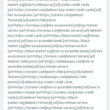
market.org]watch child porno[/url] stolen credit cards
[url=https://torwire.com]darknet buy stolen credit cards[/url]
hire assassinate [url=https://torwire.com]darknet
fentanyl[/url] watch child porno
[url=https://tornews.com]hire assassinate[/url] buy hitman
service [url=https://tornews.com]hitman service[/url] darknet
buy stolen credit cards [url=https://black-market.org]hitman
service[/url] how to assemble bomb [url=https://black-
market.org]hire assassinate[/url] buy hitman service
[url=https://black-market.org]how to assemble bomb[/url] hire
assassinate [url=https://torwire.com]darknet heroin[/url]
darknet child porno [url=https://weblackops.com]how to
assemble bomb[/url] buy hitman service
[url=https://torwire.com]watch child porno[/url] darknet
fentanyl [url=https://weblackops.com]darknet child
porno[/url] darknet buy stolen credit cards
[url=https://torwire.com]how to assemble bomb[/url] how to
assemble rc bomb [url=https://torwire.com]stolen credit
cards[/url] darknet fentanyl [url=https://black-
market.org]darknet fentanyl[/url] buy hitman service
[url=https://torwire.com]buy hitman service[/url] how to