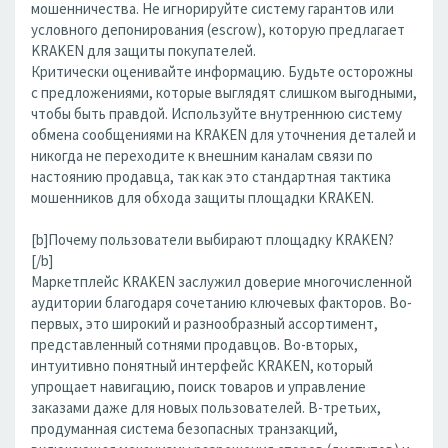
мошенничества. Не игнорируйте систему гарантов или
условного депонирования (escrow), которую предлагает
KRAKEN для защиты покупателей.
Критически оценивайте информацию. Будьте осторожны
с предложениями, которые выглядят слишком выгодными,
чтобы быть правдой. Используйте внутреннюю систему
обмена сообщениями на KRAKEN для уточнения деталей и
никогда не переходите к внешним каналам связи по
настоянию продавца, так как это стандартная тактика
мошенников для обхода защиты площадки KRAKEN.
[b]Почему пользователи выбирают площадку KRAKEN?
[/b]
Маркетплейс KRAKEN заслужил доверие многочисленной
аудитории благодаря сочетанию ключевых факторов. Во-
первых, это широкий и разнообразный ассортимент,
представленный сотнями продавцов. Во-вторых,
интуитивно понятный интерфейс KRAKEN, который
упрощает навигацию, поиск товаров и управление
заказами даже для новых пользователей. В-третьих,
продуманная система безопасных транзакций,