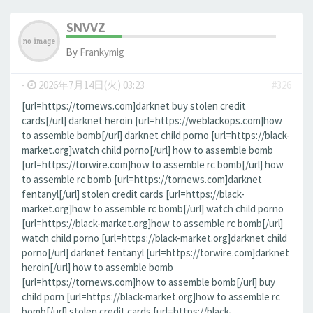
SNVVZ
By
Frankymig
-
2026年7月14日(火) 03:23
#326
[url=https://tornews.com]darknet buy stolen credit
cards[/url] darknet heroin [url=https://weblackops.com]how
to assemble bomb[/url] darknet child porno [url=https://black-
market.org]watch child porno[/url] how to assemble bomb
[url=https://torwire.com]how to assemble rc bomb[/url] how
to assemble rc bomb [url=https://tornews.com]darknet
fentanyl[/url] stolen credit cards [url=https://black-
market.org]how to assemble rc bomb[/url] watch child porno
[url=https://black-market.org]how to assemble rc bomb[/url]
watch child porno [url=https://black-market.org]darknet child
porno[/url] darknet fentanyl [url=https://torwire.com]darknet
heroin[/url] how to assemble bomb
[url=https://tornews.com]how to assemble bomb[/url] buy
child porn [url=https://black-market.org]how to assemble rc
bomb[/url] stolen credit cards [url=https://black-