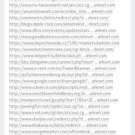
http://www.no-harassment.net/acc/acc.cg ... arknet.com
https://anuncionaweb.com.br/exibe_site. ... arknet.com
http://omnimed.ru/bitrix/redirect.php?e ... rknet.com/
http://blogs.ripple-rock.com/simonreind ... rknet.com/
http://www.dbta.com/events/updatestats. ... arknet.com
http://www.goodbusinesscomm.com/sitever ... arknet.com
https://www.depechemode.cz/?URL=marketsdarknet.com
https://www.butchermovies.com/cgi-bin/a ... rknet.com/
https://www.skisport.ru/bitrix/click.ph ... arknet.com
http://bbs.3dmgame.com/connect.php?mod= ... arknet.com
https://www.e-rent.com.tw/frame4/banner ... arknet.com
http://aufschiermonnikoog.de/out.php?id ... arknet.com
https://www.google.com.tr/share.google? ... arknet.com
http://www.culverco.com/phpscripts/redi ... arknet.com
http://www.westbloomfieldlibrary.org/in ... arknet.com
http://momporntv.net/go.php?ma=17&tu=25 ... arknet.com
http://peeingfun.net/toplist/out.cgi?se ... arknet.com
http://www.irvid.com/cgi-bin/atx/out.cg ... arknet.com
http://www.dianjian.net/redirect.php?ti ... arknet.com
http://www.khakasia.ru/bitrix/redirect. ... arknet.com
http://www.mergermarket.com/offsitebrok ... arknet.com