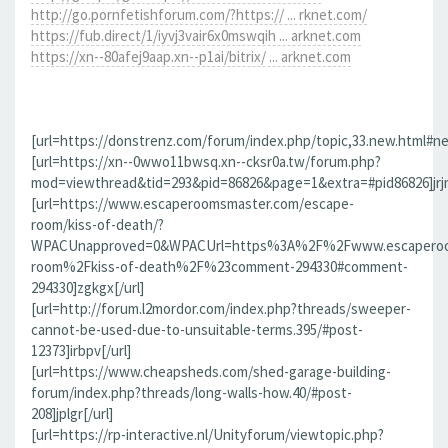
http://go.pornfetishforum.com/?https:// ... rknet.com/
https://fub.direct/1/iyvj3vair6x0mswqih ... arknet.com
https://xn--80afej9aap.xn--p1ai/bitrix/ ... arknet.com
[url=https://donstrenz.com/forum/index.php/topic,33.new.html#ne
[url=https://xn--0wwo11bwsq.xn--cksr0a.tw/forum.php?
mod=viewthread&tid=293&pid=86826&page=1&extra=#pid86826]jrjm
[url=https://www.escaperoomsmaster.com/escape-
room/kiss-of-death/?
WPACUnapproved=0&WPACUrl=https%3A%2F%2Fwww.escaperoo
room%2Fkiss-of-death%2F%23comment-294330#comment-
294330]zgkgx[/url]
[url=http://forum.l2mordor.com/index.php?threads/sweeper-
cannot-be-used-due-to-unsuitable-terms.395/#post-
12373]irbpv[/url]
[url=https://www.cheapsheds.com/shed-garage-building-
forum/index.php?threads/long-walls-how.40/#post-
208]jplgr[/url]
[url=https://rp-interactive.nl/Unityforum/viewtopic.php?