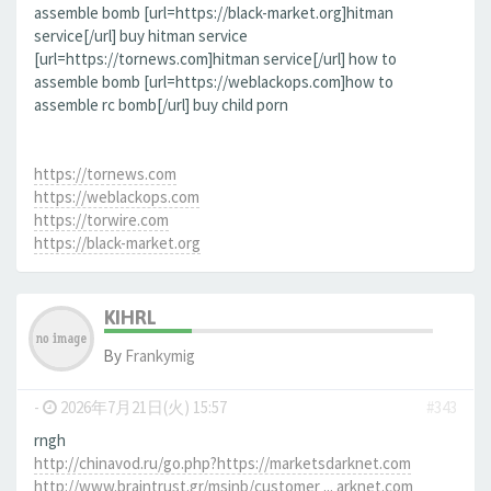
assemble bomb [url=https://black-market.org]hitman
service[/url] buy hitman service
[url=https://tornews.com]hitman service[/url] how to
assemble bomb [url=https://weblackops.com]how to
assemble rc bomb[/url] buy child porn
https://tornews.com
https://weblackops.com
https://torwire.com
https://black-market.org
KIHRL
By
Frankymig
-
2026年7月21日(火) 15:57
#343
rngh
http://chinavod.ru/go.php?https://marketsdarknet.com
http://www.braintrust.gr/msinb/customer ... arknet.com