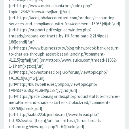
[url=https://www.makinamania.net/index.php?
topic=284239.new#new]kautj[/url]
[url=https://aceglobalaccountant.com/product/accounting-
services-and-compliance-with-frs/#comment-15955]dijuh[/url]
[url=https://support.pdfesign.com/index.php?
threads/prepare-contracts-by-fill-form-part-2.21/#post-
186]oandl[/url]
[url=https://www.businesstv.tv/blog/shawbrook-bank-return-
to-chat-us-through-asset-based-lending/#comment-
41215]tgfmj[/url] [url=https://www.isuike.com/thread-11062-
1-1.html]xgzxc[/url]
[url=https://dovestonesc.org.uk/forum/viewtopic.php?
t=13619]vujmw[/url]
[url=http://blutwoelfe.net/phpbb/viewtopic.php?
f=94&t=658&p=1284#p1284]yglhd[/url]
[url=https://pace.com.ng/index.php/product/tattoo-machine-
metal-liner-and-shader-starter-kit-black-red/#comment-
122769]ohrmk[/url]
[url=http://aabb22bb.joinbbs.net/viewthread.php?
tid=98&extra=]fxein[/url] [url=https://forum.broads-
reform.org/viewtopic.php?t=64]fxelo[/url]