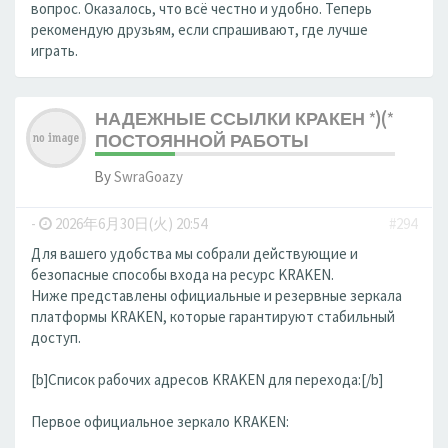
вопрос. Оказалось, что всё честно и удобно. Теперь
рекомендую друзьям, если спрашивают, где лучше
играть.
НАДЕЖНЫЕ ССЫЛКИ КРАКЕН *)(*
ПОСТОЯННОЙ РАБОТЫ
By
SwraGoazy
-
2026年6月30日(火) 20:54
#294
Для вашего удобства мы собрали действующие и
безопасные способы входа на ресурс KRAKEN.
Ниже представлены официальные и резервные зеркала
платформы KRAKEN, которые гарантируют стабильный
доступ.
[b]Список рабочих адресов KRAKEN для перехода:[/b]
Первое официальное зеркало KRAKEN: