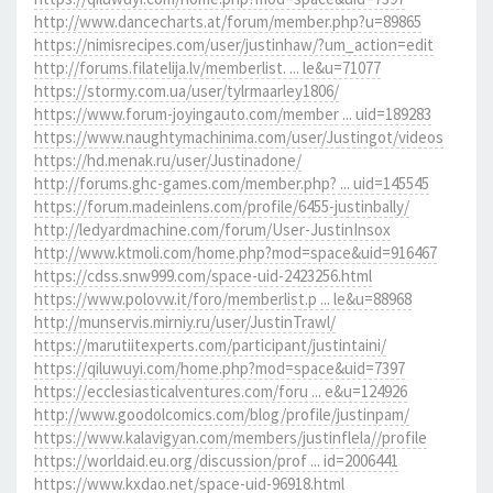
http://www.dancecharts.at/forum/member.php?u=89865
https://nimisrecipes.com/user/justinhaw/?um_action=edit
http://forums.filatelija.lv/memberlist. ... le&u=71077
https://stormy.com.ua/user/tylrmaarley1806/
https://www.forum-joyingauto.com/member ... uid=189283
https://www.naughtymachinima.com/user/Justingot/videos
https://hd.menak.ru/user/Justinadone/
http://forums.ghc-games.com/member.php? ... uid=145545
https://forum.madeinlens.com/profile/6455-justinbally/
http://ledyardmachine.com/forum/User-JustinInsox
http://www.ktmoli.com/home.php?mod=space&uid=916467
https://cdss.snw999.com/space-uid-2423256.html
https://www.polovw.it/foro/memberlist.p ... le&u=88968
http://munservis.mirniy.ru/user/JustinTrawl/
https://marutiitexperts.com/participant/justintaini/
https://qiluwuyi.com/home.php?mod=space&uid=7397
https://ecclesiasticalventures.com/foru ... e&u=124926
http://www.goodolcomics.com/blog/profile/justinpam/
https://www.kalavigyan.com/members/justinflela//profile
https://worldaid.eu.org/discussion/prof ... id=2006441
https://www.kxdao.net/space-uid-96918.html