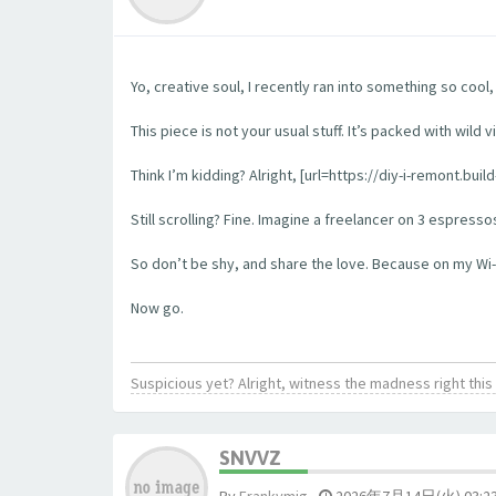
Yo, creative soul, I recently ran into something so cool,
This piece is not your usual stuff. It’s packed with wild v
Think I’m kidding? Alright, [url=https://diy-i-remont.bu
Still scrolling? Fine. Imagine a freelancer on 3 espres
So don’t be shy, and share the love. Because on my Wi-Fi
Now go.
Suspicious yet? Alright, witness the madness right th
SNVVZ