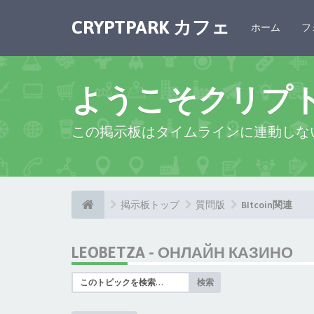
CRYPTPARK カフェ
ホーム
フ
ようこそクリプ
この掲示板はタイムラインに連動しな
掲示板トップ
質問版
BItcoin関連
LEOBETZA - ОНЛАЙН КАЗИНО
検索