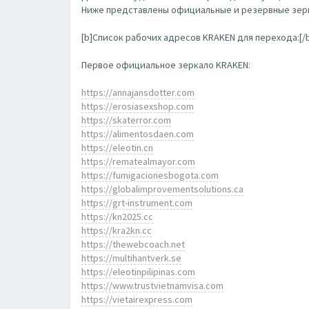
Ниже представлены официальные и резервные зерк
[b]Список рабочих адресов KRAKEN для перехода:[/
Первое официальное зеркало KRAKEN:
https://annajansdotter.com
https://erosiasexshop.com
https://skaterror.com
https://alimentosdaen.com
https://eleotin.cn
https://rematealmayor.com
https://fumigacionesbogota.com
https://globalimprovementsolutions.ca
https://grt-instrument.com
https://kn2025.cc
https://kra2kn.cc
https://thewebcoach.net
https://multihantverk.se
https://eleotinpilipinas.com
https://www.trustvietnamvisa.com
https://vietairexpress.com