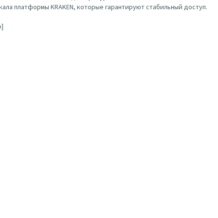
ала платформы KRAKEN, которые гарантируют стабильный доступ.
b]