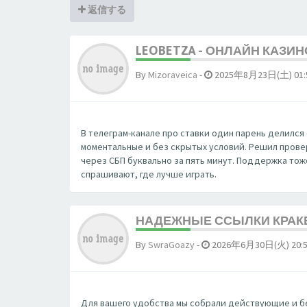
返信する
LEOBETZA - ОНЛАЙН КАЗИН
By
Mizoraveica
-
2025年8月23日(土) 01:
В телеграм-канале про ставки один парень делился оп
моментальные и без скрытых условий. Решил провер
через СБП буквально за пять минут. Поддержка тож
спрашивают, где лучше играть.
НАДЕЖНЫЕ ССЫЛКИ КРАКЕ
By
SwraGoazy
-
2026年6月30日(火) 20:
Для вашего удобства мы собрали действующие и бе