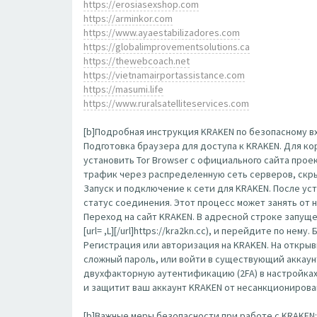
https://erosiasexshop.com
https://arminkor.com
https://www.ayaestabilizadores.com
https://globalimprovementsolutions.ca
https://thewebcoach.net
https://vietnamairportassistance.com
https://masumi.life
https://www.ruralsatelliteservices.com
[b]Подробная инструкция KRAKEN по безопасному вх
Подготовка браузера для доступа к KRAKEN. Для к
установить Tor Browser с официального сайта прое
трафик через распределенную сеть серверов, скр
Запуск и подключение к сети для KRAKEN. После ус
статус соединения. Этот процесс может занять от 
Переход на сайт KRAKEN. В адресной строке запущенн
[url= ,L][/url]https://kra2kn.cc), и перейдите по н
Регистрация или авторизация на KRAKEN. На открыв
сложный пароль, или войти в существующий аккаун
двухфакторную аутентификацию (2FA) в настройка
и защитит ваш аккаунт KRAKEN от несанкционирова
[b]Важные меры безопасности при работе с KRAKEN: 