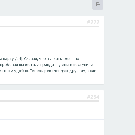
#272
 карту[/url]. Сказал, что выплаты реально
опробовал вывести. И правда — деньги поступили
честно и удобно. Теперь рекомендую друзьям, если
#294