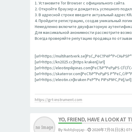
1. Установите Tor Browser с официального сайта.
2. Откройте браузер и дождитесь успешного подклю
3. В адресной строке введите актуальный адрес K
4. Пройдите регистрацию, создав уникальный логин
Немедленно включите двухфакторную аутентифика
Для максимальной анонимности рассмотрите возмож
Всегда проверяйте репутацию продавца по отзывам
[url=https://multihantverk.se]РѕС„РёС†РёР°Р»СЊРЅР
[url=https://kn2025.cc]https kraken[/url]
[url=https://eleotinpilipinas.com]РєСЂР°РєРµРЅ СЃСЃС‹
[url=https://skaterror.com]РєСЂР°РєРµРЅ Р°РєС‚СѓР°
[url=https://eleotin.cn]kraken РєР°Рє РІРѕР№С‚Рё[/url]
https://grt-instrument.com
YO, FRIEND, HAVE A LOOK AT T
By
Nubbjlopjap
-
2026年7月01日(水) 07: