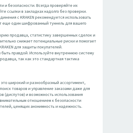
и и безопасности. Всегда проверяйте их
те ссылки в закладках надолго без проверки.
оединения с KRAKEN рекомендуется использовать
вит еще один шифрованный туннель для вашего
орию продавца, статистику завершенных сделок и
чительно снижает потенциальные риски и помогает
 KRAKEN для защиты покупателей.
 быть правдой. Используйте внутреннюю систему
родавца, так как это стандартная тактика
 это широкий и разнообразный ассортимент,
поиск товаров и управление заказами даже для
ов (диспутов) и возможность использования
с внимательным отношением к безопасности
телей, ценящих анонимность и надежность.