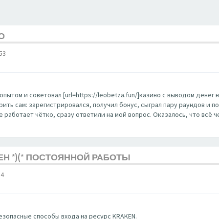
О
53
ытом и советовал [url=https://leobetza.fun/]казино с выводом денег на
ить сам: зарегистрировался, получил бонус, сыграл пару раундов и п
е работает чётко, сразу ответили на мой вопрос. Оказалось, что всё 
Н *)(* ПОСТОЯННОЙ РАБОТЫ
54
зопасные способы входа на ресурс KRAKEN.