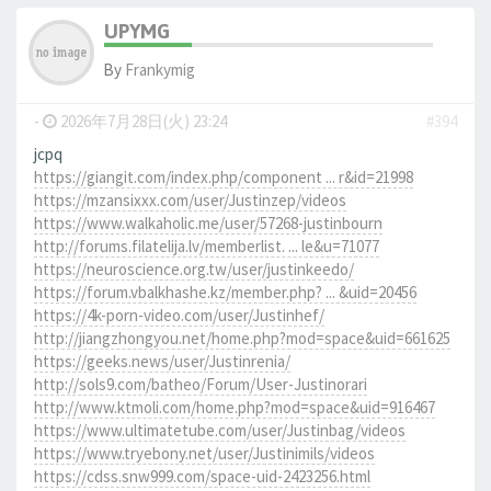
UPYMG
By
Frankymig
-
2026年7月28日(火) 23:24
#394
jcpq
https://giangit.com/index.php/component ... r&id=21998
https://mzansixxx.com/user/Justinzep/videos
https://www.walkaholic.me/user/57268-justinbourn
http://forums.filatelija.lv/memberlist. ... le&u=71077
https://neuroscience.org.tw/user/justinkeedo/
https://forum.vbalkhashe.kz/member.php? ... &uid=20456
https://4k-porn-video.com/user/Justinhef/
http://jiangzhongyou.net/home.php?mod=space&uid=661625
https://geeks.news/user/Justinrenia/
http://sols9.com/batheo/Forum/User-Justinorari
http://www.ktmoli.com/home.php?mod=space&uid=916467
https://www.ultimatetube.com/user/Justinbag/videos
https://www.tryebony.net/user/Justinimils/videos
https://cdss.snw999.com/space-uid-2423256.html