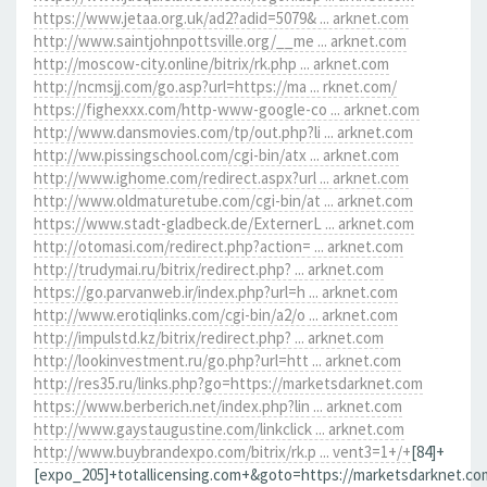
https://www.jetaa.org.uk/ad2?adid=5079& ... arknet.com
http://www.saintjohnpottsville.org/__me ... arknet.com
http://moscow-city.online/bitrix/rk.php ... arknet.com
http://ncmsjj.com/go.asp?url=https://ma ... rknet.com/
https://fighexxx.com/http-www-google-co ... arknet.com
http://www.dansmovies.com/tp/out.php?li ... arknet.com
http://ww.pissingschool.com/cgi-bin/atx ... arknet.com
http://www.ighome.com/redirect.aspx?url ... arknet.com
http://www.oldmaturetube.com/cgi-bin/at ... arknet.com
https://www.stadt-gladbeck.de/ExternerL ... arknet.com
http://otomasi.com/redirect.php?action= ... arknet.com
http://trudymai.ru/bitrix/redirect.php? ... arknet.com
https://go.parvanweb.ir/index.php?url=h ... arknet.com
http://www.erotiqlinks.com/cgi-bin/a2/o ... arknet.com
http://impulstd.kz/bitrix/redirect.php? ... arknet.com
http://lookinvestment.ru/go.php?url=htt ... arknet.com
http://res35.ru/links.php?go=https://marketsdarknet.com
https://www.berberich.net/index.php?lin ... arknet.com
http://www.gaystaugustine.com/linkclick ... arknet.com
http://www.buybrandexpo.com/bitrix/rk.p ... vent3=1+/+
[84]+
[expo_205]+totallicensing.com+&goto=https://marketsdarknet.co