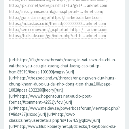
http://rpx.a8.net/svt/ejp?a8mat=1u7g91+ ... arknet.com
http://links.lynms.edu.hk/jump.php?url= ... rknet.com/
http://guns.clan.su/go?https://marketsdarknet.com
https://m.kaskus.co.id/thread/000000000 ... arknet.com
http://seexxxnow.net/go.php?url=https:/ ... arknet.com
https://fullkade.com/go/index.php?url=h ... arknet.com
[url=https://flights.vn/threads/xuong-in-vai-zozo-dia-chi-in-
vai-theo-yeu-cau-gia-xuong-chat-luong-cao-tai-tp-
hcm.85979/#post-100399]ymgsv[/url]
[url=http://thegoodland.vn/threads/ong-nguyen-duy-hung-
chung-khoan-duoc-uu-dai-nho-dong-tien-thua.100/page-
1082#post-1322266]keory[/url]
[url=https://www.hogontours.net/audio-post-
format/#comment-42951]vfovi[/url]
[url=https://www.meldev.se/powerboatforum/viewtopic.php?
f=8&t=37]shxsq[/url] [url=http://xwt-
classics.net/userdetails.php?id=167427]yqkxw[/url]
[url=http://www.klub.kobiety.net.pl/dziecko/t-keyboard-dla-