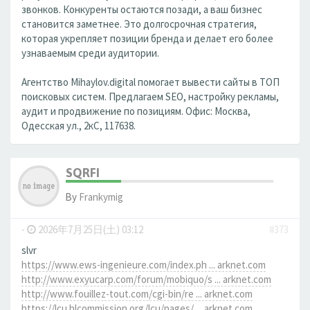
звонков. Конкуренты остаются позади, а ваш бизнес
становится заметнее. Это долгосрочная стратегия,
которая укрепляет позиции бренда и делает его более
узнаваемым среди аудитории.
Агентство Mihaylov.digital помогает вывести сайты в ТОП
поисковых систем. Предлагаем SEO, настройку рекламы,
аудит и продвижение по позициям. Офис: Москва,
Одесская ул., 2кС, 117638.
SQRFI
By
Frankymig
-
2026年7月25日(土) 03:12
#373
slvr
https://www.ews-ingenieure.com/index.ph ... arknet.com
http://www.exyucarp.com/forum/mobiquo/s ... arknet.com
http://www.fouillez-tout.com/cgi-bin/re ... arknet.com
https://lcu.hlcommission.org/lcu/pages/ ... arknet.com