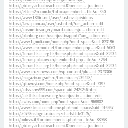
http://grid.myvirtualbeach.com/JOpensim ... -justindix
https://elitem2m.com.br/fofoca/memberli ... file&u=350
https://www.18flirt.net/user/Justinvialp/videos
https://fawq.com.au/user/justinted/?um_action=edit
https://cosmeticsurgeryboard.ca/user/ju ... ction=edit
https://planburg.com/user/justinappot/?um_action=edit
http://www.1gmoli.com/home.php?mod=space&uid=823196
https://www.amxmod.net/forum/member.php ... e&uid=5063
https://forum.hkas.org.hk/home.php?mod=space&uid=82934
https://forum.polakow.ch/memberlist.php ... ile&u=3264
https://forum.hkas.org.hk/home.php?mod=space&uid=82934
http://www.cruzenews.com/wp-content/plu ... id=2373306
https://magazin.orgsoft.ru/forum/user/239418/
https://qiluwuyi.com/home.php?mod=space&uid=7397
https://cdss.snw999.com/space-uid-2423256.html
https://ackthikadiocese.org/user/justin ... ction=edit
http://iawbs.com/home.php?mod=space&uid=968802
http://www.ktmoli.com/home.php?mod=space&uid=916467
http://l50763ns.bget.ru/user/zcharlslittle3145/
http://polovw.it/foro/memberlist.php?mo ... le&u=88968
http://grid.myvirtualbeach.com/JOpensim ... -justindix