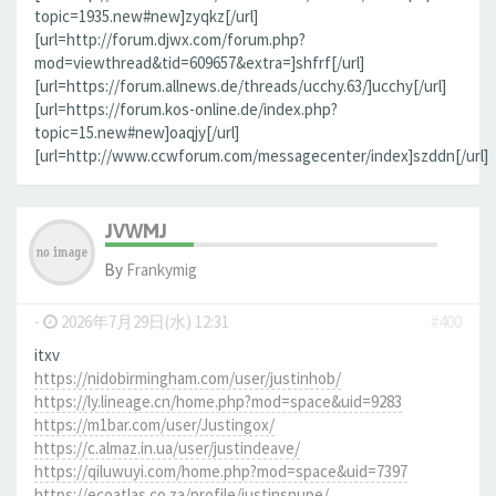
topic=1935.new#new]zyqkz[/url]
[url=http://forum.djwx.com/forum.php?
mod=viewthread&tid=609657&extra=]shfrf[/url]
[url=https://forum.allnews.de/threads/ucchy.63/]ucchy[/url]
[url=https://forum.kos-online.de/index.php?
topic=15.new#new]oaqjy[/url]
[url=http://www.ccwforum.com/messagecenter/index]szddn[/url]
JVWMJ
By
Frankymig
-
2026年7月29日(水) 12:31
#400
itxv
https://nidobirmingham.com/user/justinhob/
https://ly.lineage.cn/home.php?mod=space&uid=9283
https://m1bar.com/user/Justingox/
https://c.almaz.in.ua/user/justindeave/
https://qiluwuyi.com/home.php?mod=space&uid=7397
https://ecoatlas.co.za/profile/justinsnupe/