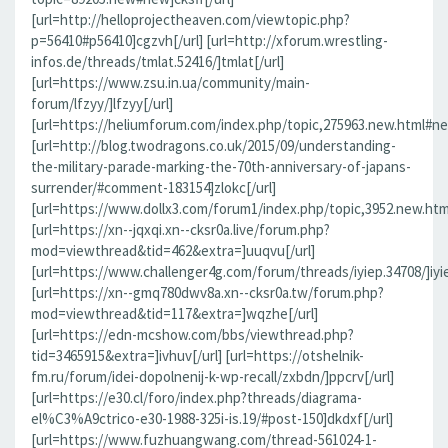
[url=http://helloprojectheaven.com/viewtopic.php?
p=56410#p56410]cgzvh[/url] [url=http://xforum.wrestling-
infos.de/threads/tmlat.52416/]tmlat[/url]
[url=https://www.zsu.in.ua/community/main-
forum/lfzyy/]lfzyy[/url]
[url=https://heliumforum.com/index.php/topic,275963.new.html#new]
[url=http://blog.twodragons.co.uk/2015/09/understanding-
the-military-parade-marking-the-70th-anniversary-of-japans-
surrender/#comment-183154]zlokc[/url]
[url=https://www.dollx3.com/forum1/index.php/topic,3952.new.ht
[url=https://xn--jqxqi.xn--cksr0a.live/forum.php?
mod=viewthread&tid=462&extra=]uuqvu[/url]
[url=https://www.challenger4g.com/forum/threads/iyiep.34708/]iyie
[url=https://xn--gmq780dwv8a.xn--cksr0a.tw/forum.php?
mod=viewthread&tid=117&extra=]wqzhe[/url]
[url=https://edn-mcshow.com/bbs/viewthread.php?
tid=3465915&extra=]ivhuv[/url] [url=https://otshelnik-
fm.ru/forum/idei-dopolnenij-k-wp-recall/zxbdn/]ppcrv[/url]
[url=https://e30.cl/foro/index.php?threads/diagrama-
el%C3%A9ctrico-e30-1988-325i-is.19/#post-150]dkdxf[/url]
[url=https://www.fuzhuangwang.com/thread-561024-1-