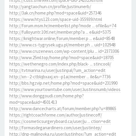
https://cdss.snw999.com/space-uid-2423256.html
http://yangtaochun.cn/profile/justinunerb/
http://3ak.cn/home.php?mod=space&uid=257346
https://www.htys123.com/space-uid-355939.html
http://forum.msm.hr/memberlist.php?mode ... ofile&u=74
http://fulloyuntr.10tl.net/member.php?a ... e&uid=5375
https://knightwar.online/forum/member.p ... e&uid=8548
http://www.cs-tygrysek.ugu.pl/member.ph ... uid=102948
http://www.cruzenews.com/wp-content/plu ... id=2373306
http://www.25ml.top/home.php?mod=space&uid=18705
https://wethenegro.com/index.php/black- ... stincooli/
http://tvtmarina.ru/user/justinpal/?um_action=edit
http://xn--2-ctblqbxaxj.xn--p1ai/member ... ile&u=7736
http://bbs.hgzvip.net/home.php?mod=space&uid=231990
https://www.yourtowntube.com/user/Justinsnumb/videos
http://www.donggoudi.com/home.php?
mod=space&uid=4501413
http://www.dancecharts.at/forum/member.php?u=89865
https://rightcoachforme.com/author/justinecoff/
https://cosmeticsurgeryboard.ca/user/ju ... ction=edit
http://formasdeganardinero.com/user/justintep/
http://dnp-malinovka.ru/user/justinhox/?um_action=edit