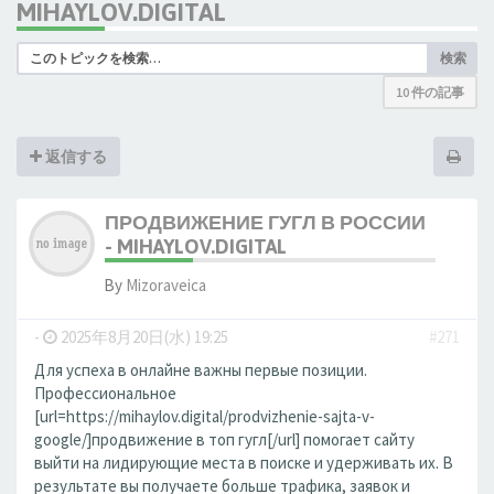
MIHAYLOV.DIGITAL
検索
10 件の記事
返信する
ПРОДВИЖЕНИЕ ГУГЛ В РОССИИ
- MIHAYLOV.DIGITAL
By
Mizoraveica
-
2025年8月20日(水) 19:25
#271
Для успеха в онлайне важны первые позиции.
Профессиональное
[url=https://mihaylov.digital/prodvizhenie-sajta-v-
google/]продвижение в топ гугл[/url] помогает сайту
выйти на лидирующие места в поиске и удерживать их. В
результате вы получаете больше трафика, заявок и