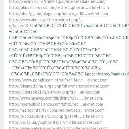
http://anolink.com/?link=https://marketsdarknet.com/
http://okusama-dx.com/m/redirect.php?ur ... arknet.com
http://bbs.7gg.me/plugin.php?id=we_url& ... arknet.com
http://www.bkdc.ru/bitrix/redirect.php? ...
u/&event3=
СЂСћСЂВµСЃС’СЃС’СЂС‘СЃвЂљСЂС•СЃС’СЂС‘СЂВ
+СЂС•СЃС’СЂС–
СЂВ°СЂС•+СЂВ¤СЂВµСЂТ‘СЂВµСЃС’СЂВ°СЂВ»СЃСљСЂС•СЂ
+СЃС“СЂВ»СЃС“СЂВ¶СЂВ±СЃвЂ№+СЂС—
СЂС•+СЂС•СЂВ°СЂТ‘СЂВ·СЂС•СЃС’СЃС“++СЂС–
+СЃС“СЃвЂћСЂВµСЃС’СЂВµ+СЂВ·СЂТ‘СЃС’СЂВ°СЂС–
СЂС•СЂС•СЃвЂ¦СЃС’СЂВ°СЂС•СЂВµСЂС•СЂС‘СЃСџ+СЂС
—СЂС•+СЂвЂСЃС’СЃСџСЂС•СЃС“СЂС”СЂС•СЂв„–
+СЂС•СЂВ±СЂВ»СЂВ°СЃС“СЃвЂљСЂС‘&goto=https://marketsda
https://www.google.com.nf/url?sa=i&url= ... arknet.com
http://ekamedicina.ru/go.php?site=marketsdarknet.com
https://lidersoft21.ru/bitrix/rk.php?go ... arknet.com
http://www.myavcs.com/dir/dirinc/click. ... rknet.com/
http://hydraulic-balance.com/bitrix/red ... arknet.com
http://m.shopinfairfax.com/redirect.asp ... arknet.com
http://n-con.ru/bitrix/click.php?goto=h ... arknet.com
http://val.zp.ua/go.php?https://marketsdarknet.com
http://www.alekcin.ru/go?https://marketsdarknet.com/