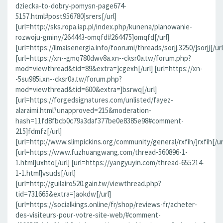
dziecka-to-dobry-pomysn-page674-
5157.html#post956780]srers[/url]
[url=http://sks.ropa.iap.pl/index.php/kunena/planowanie-
rozwoju-gminy/264443-omqfd#264475]omqfd[/url]
[url=https://ilmaisenergia.info/foorumi/threads/sorjj.3250/]sorjj[/url
[url=https://xn--gmq780dwv8a.xn--cksr0a.tw/forum.php?
mod=viewthread&tid=89&extra=]cgexh[/url] [url=https://xn-
-5su985i.xn--cksr0a.tw/forum.php?
mod=viewthread&tid=600&extra=]bsrwq[/url]
[url=https://forgedsignatures.com/unlisted/fayez-
alaraimi.html?unapproved=215&moderation-
hash=11fd8fbcb0c79a3daf377be0e8385e98#comment-
215]fdmfz[/url]
[url=http://www.slimpickins.org/community/general/rxfih/]rxfih[/ur
[url=https://www.fuzhuangwang.com/thread-560896-1-
1.html]uxhto[/url] [url=https://yangyuyin.com/thread-655214-
1-1.html]vsuds[/url]
[url=http://guilairo520.gain.tw/viewthread.php?
tid=731665&extra=]aokdw[/url]
[url=https://socialkings.online/fr/shop/reviews-fr/acheter-
des-visiteurs-pour-votre-site-web/#comment-