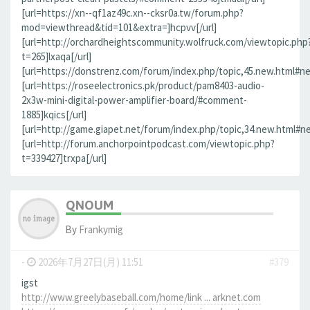
[url=https://xn--qf1az49c.xn--cksr0a.tw/forum.php?
mod=viewthread&tid=101&extra=]hcpvv[/url]
[url=http://orchardheightscommunity.wolfruck.com/viewtopic.php
t=265]lxaqa[/url]
[url=https://donstrenz.com/forum/index.php/topic,45.new.html#new
[url=https://roseelectronics.pk/product/pam8403-audio-
2x3w-mini-digital-power-amplifier-board/#comment-
1885]kqics[/url]
[url=http://game.giapet.net/forum/index.php/topic,34.new.html#n
[url=http://forum.anchorpointpodcast.com/viewtopic.php?
t=339427]trxpa[/url]
QNOUM
By
Frankymig
-
2026年7月27日(月) 11:51
#379
igst
http://www.greelybaseball.com/home/link ... arknet.com