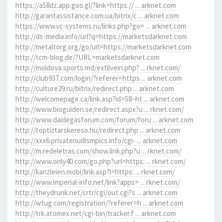
https://a58dz.app.goo.gl/?link=https:// ... arknet.com
http://garantassistance.com.ua/bitrix/c ... arknet.com
https://www.vc-systems.ru/links.php?go= ... arknet.com
http://ds-media.info/url?q=https://marketsdarknet.com
http://metaltorg.org/go/url=https://marketsdarknet.com
http://tcm-blog.de/?URL=marketsdarknet.com
http://moldova.sports.md/extlivein.php? ... rknet.com/
http://club937.com/login/?referer=https ... arknet.com
http://culture29.ru/bitrix/redirect.php ... arknet.com
http://welcomepage.ca/link.asp?id=58~ht ... arknet.com
http://www.bioguiden.se/redirect.aspx?u ... rknet.com/
http://www.daidegasforum.com/forum/foru ... arknet.com
http://toptiztarskereso.hu/redirect.php ... arknet.com
http://xxx6.privatenudismpics.info/cgi- ... arknet.com
http://m.redeletras.com/show.link.php?u ... rknet.com/
http://www.only40.com/go.php?url=https: ... rknet.com/
http://kanzleien.mobi/link.asp?l=https: ... rknet.com/
http://www.imperial-info.net/link?apps= ... rknet.com/
http://theydrunk.net/crtr/cgi/out.cgi?s ... arknet.com
http://wtug.com/registration/?referer=h ... arknet.com
http://trk.atomex.net/cgi-bin/tracker.f ... arknet.com