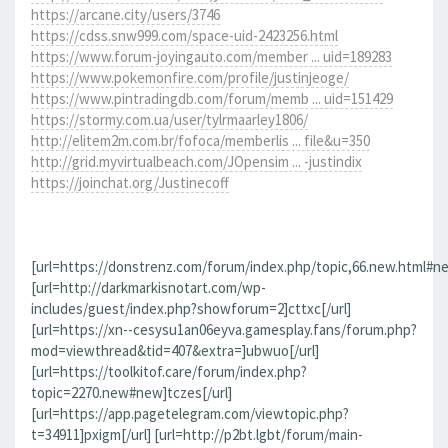
https://arcane.city/users/3746
https://cdss.snw999.com/space-uid-2423256.html
https://www.forum-joyingauto.com/member ... uid=189283
https://www.pokemonfire.com/profile/justinjeoge/
https://www.pintradingdb.com/forum/memb ... uid=151429
https://stormy.com.ua/user/tylrmaarley1806/
http://elitem2m.com.br/fofoca/memberlis ... file&u=350
http://grid.myvirtualbeach.com/JOpensim ... -justindix
https://joinchat.org/Justinecoff
[url=https://donstrenz.com/forum/index.php/topic,66.new.html#ne
[url=http://darkmarkisnotart.com/wp-
includes/guest/index.php?showforum=2]cttxc[/url]
[url=https://xn--cesysu1an06eyva.gamesplay.fans/forum.php?
mod=viewthread&tid=407&extra=]ubwuo[/url]
[url=https://toolkitof.care/forum/index.php?
topic=2270.new#new]tczes[/url]
[url=https://app.pagetelegram.com/viewtopic.php?
t=34911]pxigm[/url] [url=http://p2bt.lgbt/forum/main-