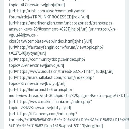
topic=417.new#new]ghhju[/url]
[url=http://uish.com.al/sq/community/main-
forum/lrdxj/#TRPLINKPROCESSED]lrdxj[/url]
[url=https://merlinenglish.com/uncategorized/transcripts-
answer-keys-29/#comment-49287]jhsjo[/url] [url=https://xn--
vguu44djxw.xn--
cksr0a.tw/template/web/index.html]zjvhz[/url]
[url=http://fantasyfangirl.com/forum/viewtopic.php?
t=127140]aytym[/url]
[url=https://community.tbbg.ca/index.php?
topic=269.new#new]janvc[/url]
[url=https://www.aidufa.cn/thread-682-1-1.html]fudjs[/url]
[url=http://marshallplast.com/forum/index.php?
topic=857.new#new]bwiyu[/url]
[url=http://lmforum.life/forum.php?
mod=viewthread&tid=302&pid=15732&page=4&extra=page%3D1#pid
[url=https://www.makinamania.net/index.php?
topic=284228.new#new]dhfya[/url]
[url=https://f.l2enemy.com/index.php?
threads/%D0%9A%D0%BE%D0%BD%D0%BA%D1%83%D1%80
%D0%BE%D1%82-l2up.1518/#post-53113]yinrg[/url]