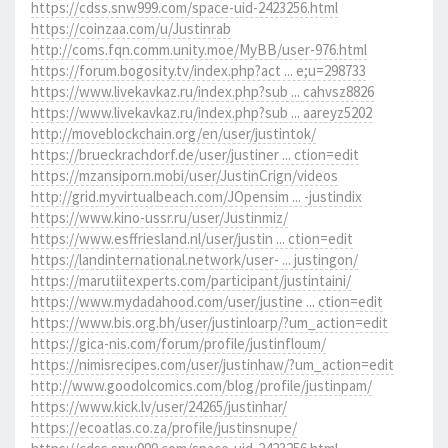
https://cdss.snw999.com/space-uid-2423256.html
https://coinzaa.com/u/Justinrab
http://coms.fqn.comm.unity.moe/MyBB/user-976.html
https://forum.bogosity.tv/index.php?act ... e;u=298733
https://www.livekavkaz.ru/index.php?sub ... cahvsz8826
https://www.livekavkaz.ru/index.php?sub ... aareyz5202
http://moveblockchain.org/en/user/justintok/
https://brueckrachdorf.de/user/justiner ... ction=edit
https://mzansiporn.mobi/user/JustinCrign/videos
http://grid.myvirtualbeach.com/JOpensim ... -justindix
https://www.kino-ussr.ru/user/Justinmiz/
https://www.esffriesland.nl/user/justin ... ction=edit
https://landinternational.network/user- ... justingon/
https://marutiitexperts.com/participant/justintaini/
https://www.mydadahood.com/user/justine ... ction=edit
https://www.bis.org.bh/user/justinloarp/?um_action=edit
https://gica-nis.com/forum/profile/justinfloum/
https://nimisrecipes.com/user/justinhaw/?um_action=edit
http://www.goodolcomics.com/blog/profile/justinpam/
https://www.kick.lv/user/24265/justinhar/
https://ecoatlas.co.za/profile/justinsnupe/