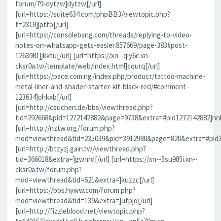
forum/79-dytzw]dytzw[/url]
[url=https://suite634.com/phpBB3/viewtopic.php?
t=2319]jptfb[/url]
[url=https://consolebang.com/threads/replying-to-video-
notes-on-whatsapp-gets-easier.857669/page-383#post-
1263981]jkktu[/url] [url=https://xn--qiy6c.xn--
cksr0a.tw/template/web/index.html]cqurq[/url]
[url=https://pace.com.ng/index.php/product/tattoo-machine-
metal-liner-and-shader-starter-kit-black-red/#comment-
123634]ohkxb[/url]
[url=http://csuchen.de/bbs/viewthread.php?
tid=292668&pid=1272142882&page=9738&extra=#pid1272142882]nnk
[url=http://nztw.org/forum.php?
mod=viewthread&tid=235039&pid=3912980&page=820&extra=#pid39
[url=http://btzyzj.gain.tw/viewthread.php?
tid=366018&extra=]gwnrd[/url] [url=https://xn--5su985i.xn--
cksr0a.tw/forum.php?
mod=viewthread&tid=621&extra=]kuzzc[/url]
[url=https://bbs.hyww.com/forum.php?
mod=viewthread&tid=139&extra=]ufpjo[/url]
[url=http://fizzleblood.net/viewtopic.php?