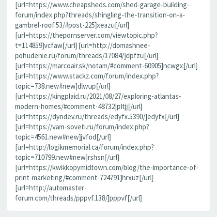
[url=https://www.cheapsheds.com/shed-garage-building-
forum/index.php?threads/shingling-the-transition-on-a-
gambrel-roof.53/#post-225]xeazu[/url]
[url=https://thepornserver.com/viewtopic.php?
t=114859]vcfaw[/url] [url=http://domashnee-
pohudenie.ru/forum/threads/17084/]dpfzu[/url]
[url=https://marcoair.sk/notam/#comment-60905]ncwgx[/url]
[url=https://www.stackz.com/forum/index.php?
topic=738.new#new]dlwup[/url]
[url=https://kingplaid.ru/2021/08/27/exploring-atlantas-
modern-homes/#comment-48732]pltjj[/url]
[url=https://dyndev.ru/threads/edyfx.5390/]edyfx[/url]
[url=https://vam-soveti.ru/forum/index.php?
topic=4561.new#new]jvfod[/url]
[url=http://logikmemorial.ca/forum/index.php?
topic=710799.new#new]rshsn[/url]
[url=https://kwikkopymidtown.com/blog/the-importance-of-
print-marketing/#comment-724791]hrxuz[/url]
[url=http://automaster-
forum.com/threads/pppvf.138/]pppvf[/url]