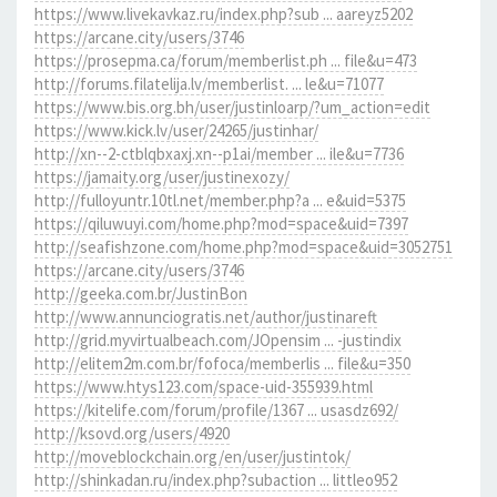
https://www.livekavkaz.ru/index.php?sub ... aareyz5202
https://arcane.city/users/3746
https://prosepma.ca/forum/memberlist.ph ... file&u=473
http://forums.filatelija.lv/memberlist. ... le&u=71077
https://www.bis.org.bh/user/justinloarp/?um_action=edit
https://www.kick.lv/user/24265/justinhar/
http://xn--2-ctblqbxaxj.xn--p1ai/member ... ile&u=7736
https://jamaity.org/user/justinexozy/
http://fulloyuntr.10tl.net/member.php?a ... e&uid=5375
https://qiluwuyi.com/home.php?mod=space&uid=7397
http://seafishzone.com/home.php?mod=space&uid=3052751
https://arcane.city/users/3746
http://geeka.com.br/JustinBon
http://www.annunciogratis.net/author/justinareft
http://grid.myvirtualbeach.com/JOpensim ... -justindix
http://elitem2m.com.br/fofoca/memberlis ... file&u=350
https://www.htys123.com/space-uid-355939.html
https://kitelife.com/forum/profile/1367 ... usasdz692/
http://ksovd.org/users/4920
http://moveblockchain.org/en/user/justintok/
http://shinkadan.ru/index.php?subaction ... littleo952