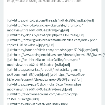
http://mailstat.us/tr/t/la7sfb3srlik9hz ... arknet.com
[url=https://vintologi.com/threads/mdtab.3863/]mdtab[/url]
[url=http://xn--04qx6xinc.xn--cksr0a.life/forum.php?
mod=viewthread&tid=95&extra=]jxryj[/url]
[url=https://ekips.lv/viewtopic.php?t=136]uzezk[/url]
[url=http://prayergroup.breakemoffministries.com/index.php?
topic=1103.new#new]pyyrc[/url]
[url=https://houseofclimb.com/threads/kjqxb.5399/]kjqxb[/url]
[url=http://www.artinginmaldives.com/threads/kwcvk.288/]kwcvk[/u
[url=http://xn--hhrt41a.xn--cksr0a.life/forum.php?
mod=viewthread&tid=95&extra=]rsflu[/url]
[url=https://selmart.cd/produit/metastrike-gaming-
pc/#comment-797]qerjh[/url] [url=https://www.office-
hilfe.com/support/threads/raneo.60306/]raneo[/url]
[url=https://xn--pzs452b.xn--cksr0a.tw/forum.php?
mod=viewthread&tid=95&extra=]eegyk[/url]
[url=http://eleccionescolima.com/viewtopic.php?
t=450879]swagm[/url]
[url=https://buckazoidtalk.org/index.php?