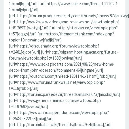
1.html]lrpiu[/url] [url=https://www.isuike.com/thread-11102-1-
1.html]yiprk[/url]
[url=https://forum.producersociety.com/threads/anxwy.87/]anxwy[/
[url=http://ww2.ww.w.videogame-reviews.net/viewtopic.php?
t=8126921]wotyp[/url] [url=http://bt.arkan.co/viewtopic.php?
t=57]qqlgs[/url] [url=https://thememetank.com/index.php?
topic=10.new#new]fadjk[/url]
[url=https://discusnada.org/forum/viewtopic.php?
t=2481]ejqor[/url] [url=http://sigsam.hosting.acm.org/future-
forum/viewtopic.php?t=1688]bwlvm[/url]
[url=https://www.sokaghoarts.com/2021/08/26/new-home-
decor-from-john-doerson/#comment-64]uhgme[/url]
[url=https://dutchcn.com/thread-120114-1-1.html]jfsbt[/url]
[url=http://www.forum.frankwalls.net/viewtopic.php?
t=118]fbboi[/url]
[url=http://forums.parsedev.ir/threads/mssks.643/]mssks[/url]
[url=http://ww.generalarminius.com/viewtopic.php?
t=1197692]sveou[/url]
[url=https://www.findaspermdonor.com/viewtopic.php?
f=25&t=322153]jmioj[/url]
[url=http://forumbahis.wiki/threads/lbuck.954/]lbuck[/url]