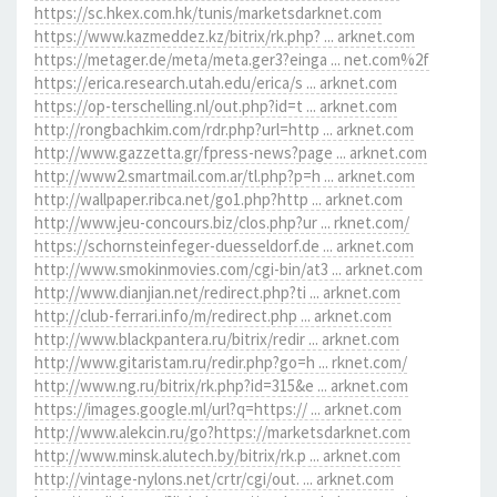
https://sc.hkex.com.hk/tunis/marketsdarknet.com
https://www.kazmeddez.kz/bitrix/rk.php? ... arknet.com
https://metager.de/meta/meta.ger3?einga ... net.com%2f
https://erica.research.utah.edu/erica/s ... arknet.com
https://op-terschelling.nl/out.php?id=t ... arknet.com
http://rongbachkim.com/rdr.php?url=http ... arknet.com
http://www.gazzetta.gr/fpress-news?page ... arknet.com
http://www2.smartmail.com.ar/tl.php?p=h ... arknet.com
http://wallpaper.ribca.net/go1.php?http ... arknet.com
http://www.jeu-concours.biz/clos.php?ur ... rknet.com/
https://schornsteinfeger-duesseldorf.de ... arknet.com
http://www.smokinmovies.com/cgi-bin/at3 ... arknet.com
http://www.dianjian.net/redirect.php?ti ... arknet.com
http://club-ferrari.info/m/redirect.php ... arknet.com
http://www.blackpantera.ru/bitrix/redir ... arknet.com
http://www.gitaristam.ru/redir.php?go=h ... rknet.com/
http://www.ng.ru/bitrix/rk.php?id=315&e ... arknet.com
https://images.google.ml/url?q=https:// ... arknet.com
http://www.alekcin.ru/go?https://marketsdarknet.com
http://www.minsk.alutech.by/bitrix/rk.p ... arknet.com
http://vintage-nylons.net/crtr/cgi/out. ... arknet.com