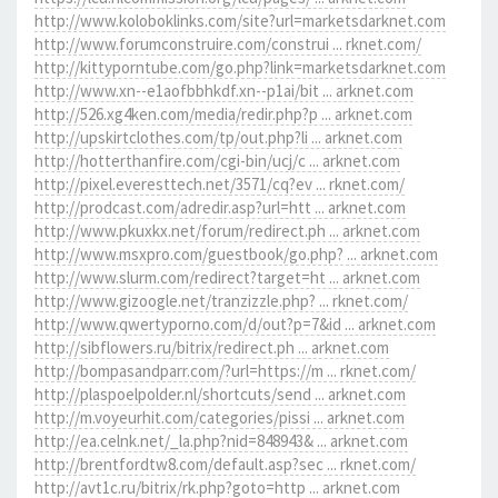
http://www.koloboklinks.com/site?url=marketsdarknet.com
http://www.forumconstruire.com/construi ... rknet.com/
http://kittyporntube.com/go.php?link=marketsdarknet.com
http://www.xn--e1aofbbhkdf.xn--p1ai/bit ... arknet.com
http://526.xg4ken.com/media/redir.php?p ... arknet.com
http://upskirtclothes.com/tp/out.php?li ... arknet.com
http://hotterthanfire.com/cgi-bin/ucj/c ... arknet.com
http://pixel.everesttech.net/3571/cq?ev ... rknet.com/
http://prodcast.com/adredir.asp?url=htt ... arknet.com
http://www.pkuxkx.net/forum/redirect.ph ... arknet.com
http://www.msxpro.com/guestbook/go.php? ... arknet.com
http://www.slurm.com/redirect?target=ht ... arknet.com
http://www.gizoogle.net/tranzizzle.php? ... rknet.com/
http://www.qwertyporno.com/d/out?p=7&id ... arknet.com
http://sibflowers.ru/bitrix/redirect.ph ... arknet.com
http://bompasandparr.com/?url=https://m ... rknet.com/
http://plaspoelpolder.nl/shortcuts/send ... arknet.com
http://m.voyeurhit.com/categories/pissi ... arknet.com
http://ea.celnk.net/_la.php?nid=848943& ... arknet.com
http://brentfordtw8.com/default.asp?sec ... rknet.com/
http://avt1c.ru/bitrix/rk.php?goto=http ... arknet.com