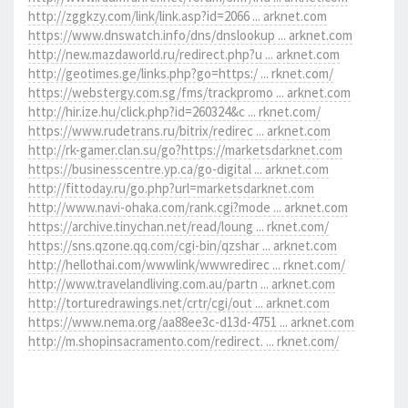
http://zggkzy.com/link/link.asp?id=2066 ... arknet.com
https://www.dnswatch.info/dns/dnslookup ... arknet.com
http://new.mazdaworld.ru/redirect.php?u ... arknet.com
http://geotimes.ge/links.php?go=https:/ ... rknet.com/
https://webstergy.com.sg/fms/trackpromo ... arknet.com
http://hir.ize.hu/click.php?id=260324&c ... rknet.com/
https://www.rudetrans.ru/bitrix/redirec ... arknet.com
http://rk-gamer.clan.su/go?https://marketsdarknet.com
https://businesscentre.yp.ca/go-digital ... arknet.com
http://fittoday.ru/go.php?url=marketsdarknet.com
http://www.navi-ohaka.com/rank.cgi?mode ... arknet.com
https://archive.tinychan.net/read/loung ... rknet.com/
https://sns.qzone.qq.com/cgi-bin/qzshar ... arknet.com
http://hellothai.com/wwwlink/wwwredirec ... rknet.com/
http://www.travelandliving.com.au/partn ... arknet.com
http://torturedrawings.net/crtr/cgi/out ... arknet.com
https://www.nema.org/aa88ee3c-d13d-4751 ... arknet.com
http://m.shopinsacramento.com/redirect. ... rknet.com/