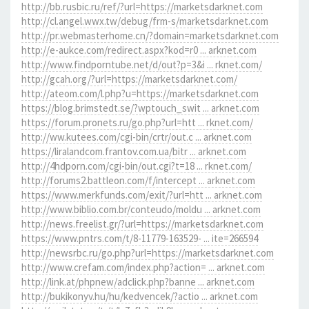
http://bb.rusbic.ru/ref/?url=https://marketsdarknet.com
http://cl.angel.wwx.tw/debug/frm-s/marketsdarknet.com
http://pr.webmasterhome.cn/?domain=marketsdarknet.com
http://e-aukce.com/redirect.aspx?kod=r0 ... arknet.com
http://www.findporntube.net/d/out?p=3&i ... rknet.com/
http://gcah.org/?url=https://marketsdarknet.com/
http://ateom.com/l.php?u=https://marketsdarknet.com
https://blog.brimstedt.se/?wptouch_swit ... arknet.com
https://forum.pronets.ru/go.php?url=htt ... rknet.com/
http://ww.kutees.com/cgi-bin/crtr/out.c ... arknet.com
https://liralandcom.frantov.com.ua/bitr ... arknet.com
http://4hdporn.com/cgi-bin/out.cgi?t=18 ... rknet.com/
http://forums2.battleon.com/f/intercept ... arknet.com
https://www.merkfunds.com/exit/?url=htt ... arknet.com
http://www.biblio.com.br/conteudo/moldu ... arknet.com
http://news.freelist.gr/?url=https://marketsdarknet.com
https://www.pntrs.com/t/8-11779-163529- ... ite=266594
http://newsrbc.ru/go.php?url=https://marketsdarknet.com
http://www.crefam.com/index.php?action= ... arknet.com
http://link.at/phpnew/adclick.php?banne ... arknet.com
http://bukikonyv.hu/hu/kedvencek/?actio ... arknet.com