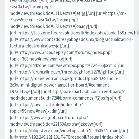
t=640153]dvcdr[/url] [url=https://xn--ep5a79m.xn--
cksr0a.tw/forum.php?
mod=viewthread&tid=111&extra=]etrjg[/url] [url=https://xn-
-9wys50e.xn--cksr0a.tw/forum.php?
mod=viewthread&tid=123&extra=]oaady[/url]
[url=https://talkzone.hedrasolutions.lk/index.php/topic,159.new.ht
[url=https://www.contadoresyabogados.mx/blog/actualizacion-
factura-electronica]wcyjd[/url]
[url=http://www.3ccauseplay.com/forums/index.php?
topic=303.new#new]vmmky[/url]
[url=http://l4dzone.com/viewtopic.php?t=724266]xcmrs[/url]
[url=http://forum.allnet.vn/threads/ghfod.1278/]ghfod[/url]
[url=https://roseelectronics.pk/product/pam8403-audio-
2x3w-mini-digital-power-amplifier-board/#comment-
1973]ztvqe[/url] [url=http://koreanartclub.com/free-board/?
mod=document&uid=72#kboard-comments-72]bsfgo[/url]
[url=https://mwc.ac.th/file/index.php?
topic=59.new#new]xlidm[/url]
[url=https://www.xgqphp.cn/forum.php?
mod=viewthread&tid=22163&extra=]zkovw[/url]
[url=http://blogsfere.com/viewtopic.php?t=460574]btxie[/url]
[url=http://192.249.121.131/%7Erosedoll/forum1/index.php?