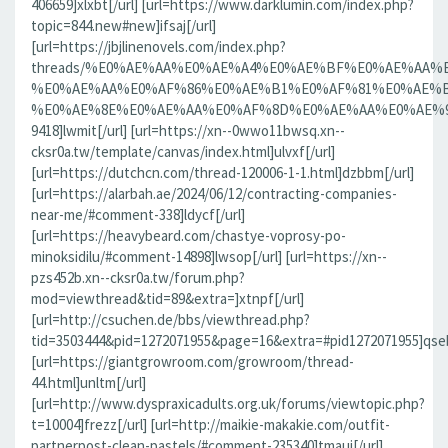
406659]xlxbt[/url] [url=https://www.darklumin.com/index.php?
topic=844.new#new]ifsaj[/url]
[url=https://jbjlinenovels.com/index.php?
threads/%E0%AE%AA%E0%AE%A4%E0%AE%BF%E0%AE%AA
%E0%AE%AA%E0%AF%86%E0%AE%B1%E0%AF%81%E0%AE%B
%E0%AE%8E%E0%AE%AA%E0%AF%8D%E0%AE%AA%E0%AE%9F%
9418]lwmit[/url] [url=https://xn--0wwo11bwsq.xn--
cksr0a.tw/template/canvas/index.html]ulvxf[/url]
[url=https://dutchcn.com/thread-120006-1-1.html]dzbbm[/url]
[url=https://alarbah.ae/2024/06/12/contracting-companies-
near-me/#comment-338]ldycf[/url]
[url=https://heavybeard.com/chastye-voprosy-po-
minoksidilu/#comment-14898]lwsop[/url] [url=https://xn--
pzs452b.xn--cksr0a.tw/forum.php?
mod=viewthread&tid=89&extra=]xtnpf[/url]
[url=http://csuchen.de/bbs/viewthread.php?
tid=3503444&pid=1272071955&page=16&extra=#pid1272071955]qseb
[url=https://giantgrowroom.com/growroom/thread-
44.html]unltm[/url]
[url=http://www.dyspraxicadults.org.uk/forums/viewtopic.php?
t=10004]frezz[/url] [url=http://maikie-makakie.com/outfit-
partnerpost-clean-pastels/#comment-235340]tmaui[/url]