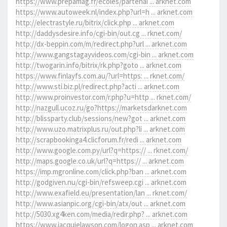
https://www.prepamag.fr/ecoles/partenai ... arknet.com
https://www.autoweek.nl/index.php?url=h ... arknet.com
http://electrastyle.ru/bitrix/click.php ... arknet.com
http://daddysdesire.info/cgi-bin/out.cg ... rknet.com/
http://dx-beppin.com/m/redirect.php?url ... arknet.com
http://www.gangstagayvideos.com/cgi-bin ... arknet.com
http://twogarin.info/bitrix/rk.php?goto ... arknet.com
https://www.finlayfs.com.au/?url=https: ... rknet.com/
http://www.sti.biz.pl/redirect.php?acti ... arknet.com
http://www.proinvestor.com/r.php?u=http ... rknet.com/
http://nazgull.ucoz.ru/go?https://marketsdarknet.com
http://blissparty.club/sessions/new?got ... arknet.com
http://www.uzo.matrixplus.ru/out.php?li ... arknet.com
http://scrapbookinga4.clicforum.fr/redi ... arknet.com
http://www.google.com.py/url?q=https:// ... rknet.com/
http://maps.google.co.uk/url?q=https:// ... arknet.com
https://imp.mgronline.com/click.php?ban ... arknet.com
http://godgiven.nu/cgi-bin/refsweep.cgi ... arknet.com
http://www.exafield.eu/presentation/lan ... rknet.com/
http://www.asianpic.org/cgi-bin/atx/out ... arknet.com
http://5030.xg4ken.com/media/redir.php? ... arknet.com
https://www.jacquielawson.com/logon.asp ... arknet.com