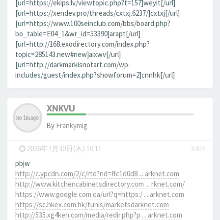
[url=https://ekips.lv/viewtopic.php?t=157]weyit[/url]
[url=https://xendev.pro/threads/cxtxj.6237/]cxtxj[/url]
[url=https://www.100seinclub.com/bbs/board.php?
bo_table=E04_1&wr_id=53390]arapt[/url]
[url=http://168.exodirectory.com/index.php?
topic=285143.new#new]aixwv[/url]
[url=http://darkmarkisnotart.com/wp-
includes/guest/index.php?showforum=2]cnnhk[/url]
XNKVU
By
Frankymig
-
2026年7月30日(木) 10:11
#409
pbjw
http://c.ypcdn.com/2/c/rtd?rid=ffc1d0d8 ... arknet.com
http://www.kitchencabinetsdirectory.com ... rknet.com/
https://www.google.com.qa/url?q=https:/ ... arknet.com
https://sc.hkex.com.hk/tunis/marketsdarknet.com
http://535.xg4ken.com/media/redir.php?p ... arknet.com