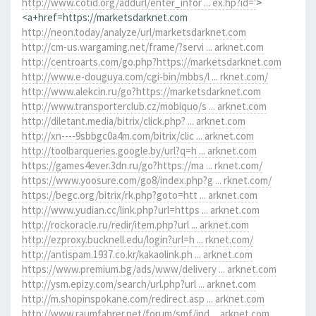
http://www.cotid.org/addurl/enter_infor ... ex.hp?id='
>
<a+href=https://marketsdarknet.com
http://neon.today/analyze/url/marketsdarknet.com
http://cm-us.wargaming.net/frame/?servi ... arknet.com
http://centroarts.com/go.php?https://marketsdarknet.com
http://www.e-douguya.com/cgi-bin/mbbs/l ... rknet.com/
http://www.alekcin.ru/go?https://marketsdarknet.com
http://www.transporterclub.cz/mobiquo/s ... arknet.com
http://diletant.media/bitrix/click.php? ... arknet.com
http://xn----9sbbgc0a4m.com/bitrix/clic ... arknet.com
http://toolbarqueries.google.by/url?q=h ... arknet.com
https://games4ever.3dn.ru/go?https://ma ... rknet.com/
https://www.yoosure.com/go8/index.php?g ... rknet.com/
https://begc.org/bitrix/rk.php?goto=htt ... arknet.com
http://www.yudian.cc/link.php?url=https ... arknet.com
http://rockoracle.ru/redir/item.php?url ... arknet.com
http://ezproxy.bucknell.edu/login?url=h ... rknet.com/
http://antispam.1937.co.kr/kakaolink.ph ... arknet.com
https://www.premium.bg/ads/www/delivery ... arknet.com
http://ysm.epizy.com/search/url.php?url ... arknet.com
http://m.shopinspokane.com/redirect.asp ... arknet.com
http://www.raumfahrer.net/forum/smf/ind ... arknet.com