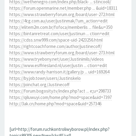
https://wethenegro.com/index.php/black- ... stincooli/
https://forum.openmarine.net/member.php ... &uid=18311
https://www.strawberryforum.org/board/user-272.html
https://4cg.com.au/user/justinmak/?um_action=edit
http://elitem2m.com.br/fofoca/memberlis ... file&u=350
https://bintanretreat.com/user/justinun ... ction=edit
https://cdss.snw999.com/space-uid-2423256.html
https://rightcoachforme.com/author/justinecoff/
https://www.strawberryforum.org/board/user-273.html
https://www.tryebony.net/user/Justinimils/videos
https://www.esffriesland.nl/user/justin ... ction=edit
https://www.randy-harrison.it/gallery/p ... uid=169264
https://by.job.town/users/Justinskelo
https://joinchat.org/Justinecoff
https://forum.bogosity.tv/index.php?act ... e;u=298733
https://qiluwuyi.com/home.php?mod=space&uid=7397
http://3ak.cn/home.php?mod=space&uid=257346
[url=http://forum.ruchkontroliwyborow.pl/index.php?
topic=89205.new#new]cksff[/url]