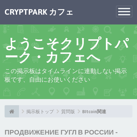
CRYPTPARK カフェ
Toggle
Navigatio
ようこそクリプトパ
ーク・カフェへ
この掲示板はタイムラインに連動しない掲示
板です、自由にお使いください
掲示板トップ
質問版
BItcoin関連
ПРОДВИЖЕНИЕ ГУГЛ В РОССИИ -