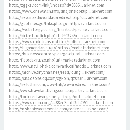
http://zggkzy.com/link/link.asp?id=2066 ... arknet.com
https://www.dnswatch.info/dns/dnslookup ... arknet.com
http://new.mazdaworld.ru/redirect.php?u ... arknet.com
http://geotimes.ge/links.php?go=https:/ ... rknet.com/
https://webstergy.com.sg/fms/trackpromo ... arknet.com
http://hir.ize.hu/click.php?id=260324&c ... rknet.com/
https://www.rudetrans.ru/bitrix/redirec ... arknet.com
http://rk-gamer.clan.su/go?https://marketsdarknet.com
https://businesscentre.yp.ca/go-digital ... arknet.com
http://fittoday.ru/go.php?url=marketsdarknet.com
http://www.navi-ohaka.com/rank.cgi?mode ... arknet.com
https://archive.tinychan.net/read/loung ... rknet.com/
https://sns.qzone.qq.com/cgi-bin/qzshar ... arknet.com
http://hellothai.com/wwwlink/wwwredirec ... rknet.com/
http://www.travelandliving.com.au/partn ... arknet.com
http://torturedrawings.net/crtr/cgi/out ... arknet.com
https://www.nema.org/aa88ee3c-d13d-4751 ... arknet.com
http://m.shopinsacramento.com/redirect. ... rknet.com/