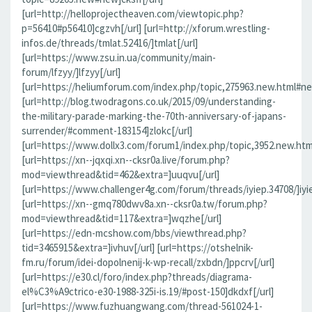
[url=http://helloprojectheaven.com/viewtopic.php?
p=56410#p56410]cgzvh[/url] [url=http://xforum.wrestling-
infos.de/threads/tmlat.52416/]tmlat[/url]
[url=https://www.zsu.in.ua/community/main-
forum/lfzyy/]lfzyy[/url]
[url=https://heliumforum.com/index.php/topic,275963.new.html#new]
[url=http://blog.twodragons.co.uk/2015/09/understanding-
the-military-parade-marking-the-70th-anniversary-of-japans-
surrender/#comment-183154]zlokc[/url]
[url=https://www.dollx3.com/forum1/index.php/topic,3952.new.ht
[url=https://xn--jqxqi.xn--cksr0a.live/forum.php?
mod=viewthread&tid=462&extra=]uuqvu[/url]
[url=https://www.challenger4g.com/forum/threads/iyiep.34708/]iyie
[url=https://xn--gmq780dwv8a.xn--cksr0a.tw/forum.php?
mod=viewthread&tid=117&extra=]wqzhe[/url]
[url=https://edn-mcshow.com/bbs/viewthread.php?
tid=3465915&extra=]ivhuv[/url] [url=https://otshelnik-
fm.ru/forum/idei-dopolnenij-k-wp-recall/zxbdn/]ppcrv[/url]
[url=https://e30.cl/foro/index.php?threads/diagrama-
el%C3%A9ctrico-e30-1988-325i-is.19/#post-150]dkdxf[/url]
[url=https://www.fuzhuangwang.com/thread-561024-1-