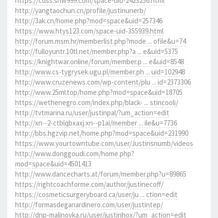
https://cdss.snw999.com/space-uid-2423256.html
http://yangtaochun.cn/profile/justinunerb/
http://3ak.cn/home.php?mod=space&uid=257346
https://www.htys123.com/space-uid-355939.html
http://forum.msm.hr/memberlist.php?mode ... ofile&u=74
http://fulloyuntr.10tl.net/member.php?a ... e&uid=5375
https://knightwar.online/forum/member.p ... e&uid=8548
http://www.cs-tygrysek.ugu.pl/member.ph ... uid=102948
http://www.cruzenews.com/wp-content/plu ... id=2373306
http://www.25ml.top/home.php?mod=space&uid=18705
https://wethenegro.com/index.php/black- ... stincooli/
http://tvtmarina.ru/user/justinpal/?um_action=edit
http://xn--2-ctblqbxaxj.xn--p1ai/member ... ile&u=7736
http://bbs.hgzvip.net/home.php?mod=space&uid=231990
https://www.yourtowntube.com/user/Justinsnumb/videos
http://www.donggoudi.com/home.php?
mod=space&uid=4501413
http://www.dancecharts.at/forum/member.php?u=89865
https://rightcoachforme.com/author/justinecoff/
https://cosmeticsurgeryboard.ca/user/ju ... ction=edit
http://formasdeganardinero.com/user/justintep/
http://dnp-malinovka.ru/user/justinhox/?um_action=edit