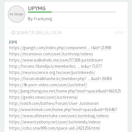
UPYMG
By
Frankymig
-
2026年7月28日(火) 23:24
#394
jcpq
https://giangit.com/index.php/component ... r&id=21998
https://mzansixxx.com/user/Justinzep/videos
https://www.walkaholic.me/user/57268-justinbourn
http://forums.filatelija.lv/memberlist. ... le&u=71077
https://neuroscience.org.tw/user/justinkeedo/
https://forum.vbalkhashe.kz/member.php? ... &uid=20456
https://4k-porn-video.com/user/Justinhef/
http://jiangzhongyou.net/home.php?mod=space&uid=661625
https://geeks.news/user/Justinrenia/
http://sols9.com/batheo/Forum/User-Justinorari
http://www.ktmoli.com/home.php?mod=space&uid=916467
https://www.ultimatetube.com/user/Justinbag/videos
https://www.tryebony.net/user/Justinimils/videos
https://cdss.snw999.com/space-uid-2423256.html