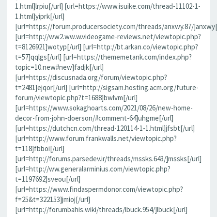
1.html]lrpiu[/url] [url=https://www.isuike.com/thread-11102-1-
1.html]yiprk[/url]
[url=https://forum.producersociety.com/threads/anxwy.87/]anxwy[/
[url=http://ww2.ww.w.videogame-reviews.net/viewtopic.php?
t=8126921]wotyp[/url] [url=http://bt.arkan.co/viewtopic.php?
t=57]qqlgs[/url] [url=https://thememetank.com/index.php?
topic=10.new#new]fadjk[/url]
[url=https://discusnada.org/forum/viewtopic.php?
t=2481]ejqor[/url] [url=http://sigsam.hosting.acm.org/future-
forum/viewtopic.php?t=1688]bwlvm[/url]
[url=https://www.sokaghoarts.com/2021/08/26/new-home-
decor-from-john-doerson/#comment-64]uhgme[/url]
[url=https://dutchcn.com/thread-120114-1-1.html]jfsbt[/url]
[url=http://www.forum.frankwalls.net/viewtopic.php?
t=118]fbboi[/url]
[url=http://forums.parsedev.ir/threads/mssks.643/]mssks[/url]
[url=http://ww.generalarminius.com/viewtopic.php?
t=1197692]sveou[/url]
[url=https://www.findaspermdonor.com/viewtopic.php?
f=25&t=322153]jmioj[/url]
[url=http://forumbahis.wiki/threads/lbuck.954/]lbuck[/url]