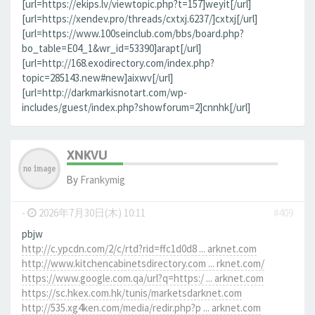
[url=https://ekips.lv/viewtopic.php?t=157]weyit[/url]
[url=https://xendev.pro/threads/cxtxj.6237/]cxtxj[/url]
[url=https://www.100seinclub.com/bbs/board.php?
bo_table=E04_1&wr_id=53390]arapt[/url]
[url=http://168.exodirectory.com/index.php?
topic=285143.new#new]aixwv[/url]
[url=http://darkmarkisnotart.com/wp-
includes/guest/index.php?showforum=2]cnnhk[/url]
XNKVU
By
Frankymig
-
2026年7月30日(木) 10:11
#409
pbjw
http://c.ypcdn.com/2/c/rtd?rid=ffc1d0d8 ... arknet.com
http://www.kitchencabinetsdirectory.com ... rknet.com/
https://www.google.com.qa/url?q=https:/ ... arknet.com
https://sc.hkex.com.hk/tunis/marketsdarknet.com
http://535.xg4ken.com/media/redir.php?p ... arknet.com