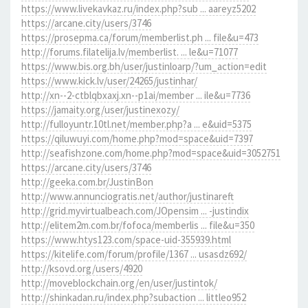
https://www.livekavkaz.ru/index.php?sub ... aareyz5202
https://arcane.city/users/3746
https://prosepma.ca/forum/memberlist.ph ... file&u=473
http://forums.filatelija.lv/memberlist. ... le&u=71077
https://www.bis.org.bh/user/justinloarp/?um_action=edit
https://www.kick.lv/user/24265/justinhar/
http://xn--2-ctblqbxaxj.xn--p1ai/member ... ile&u=7736
https://jamaity.org/user/justinexozy/
http://fulloyuntr.10tl.net/member.php?a ... e&uid=5375
https://qiluwuyi.com/home.php?mod=space&uid=7397
http://seafishzone.com/home.php?mod=space&uid=3052751
https://arcane.city/users/3746
http://geeka.com.br/JustinBon
http://www.annunciogratis.net/author/justinareft
http://grid.myvirtualbeach.com/JOpensim ... -justindix
http://elitem2m.com.br/fofoca/memberlis ... file&u=350
https://www.htys123.com/space-uid-355939.html
https://kitelife.com/forum/profile/1367 ... usasdz692/
http://ksovd.org/users/4920
http://moveblockchain.org/en/user/justintok/
http://shinkadan.ru/index.php?subaction ... littleo952