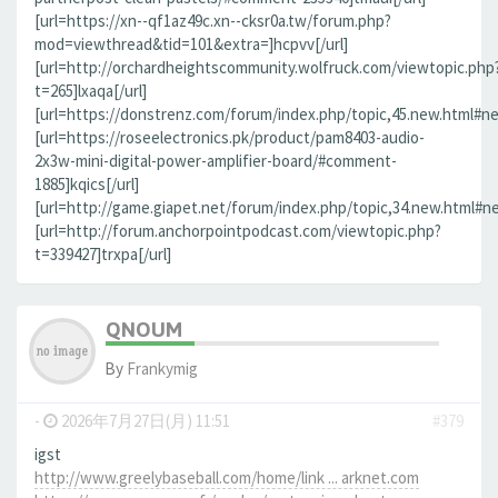
[url=https://xn--qf1az49c.xn--cksr0a.tw/forum.php?
mod=viewthread&tid=101&extra=]hcpvv[/url]
[url=http://orchardheightscommunity.wolfruck.com/viewtopic.php
t=265]lxaqa[/url]
[url=https://donstrenz.com/forum/index.php/topic,45.new.html#new
[url=https://roseelectronics.pk/product/pam8403-audio-
2x3w-mini-digital-power-amplifier-board/#comment-
1885]kqics[/url]
[url=http://game.giapet.net/forum/index.php/topic,34.new.html#n
[url=http://forum.anchorpointpodcast.com/viewtopic.php?
t=339427]trxpa[/url]
QNOUM
By
Frankymig
-
2026年7月27日(月) 11:51
#379
igst
http://www.greelybaseball.com/home/link ... arknet.com