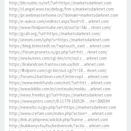
http://bb.rusbic.ru/ref/?url=https://marketsdarknet.com
http://cl.angel.wwx.tw/debug/frm-s/marketsdarknet.com
http://pr.webmasterhome.cn/?domain=marketsdarknet.com
http://e-aukce.com/redirect.aspx?kod=r0 ... arknet.com
http://www.findporntube.net/d/out?p=3&i ... rknet.com/
http://gcah.org/?url=https://marketsdarknet.com/
http://ateom.com/l.php?u=https://marketsdarknet.com
https://blog.brimstedt.se/?wptouch_swit ... arknet.com
https://forum.pronets.ru/go.php?url=htt ... rknet.com/
http://ww.kutees.com/cgi-bin/crtr/out.c ... arknet.com
https://liralandcom.frantov.com.ua/bitr ... arknet.com
http://4hdporn.com/cgi-bin/out.cgi?t=18 ... rknet.com/
http://forums2.battleon.com/f/intercept ... arknet.com
https://www.merkfunds.com/exit/?url=htt ... arknet.com
http://www.biblio.com.br/conteudo/moldu ... arknet.com
http://news.freelist.gr/?url=https://marketsdarknet.com
https://www.pntrs.com/t/8-11779-163529- ... ite=266594
http://newsrbc.ru/go.php?url=https://marketsdarknet.com
http://www.crefam.com/index.php?action= ... arknet.com
http://link.at/phpnew/adclick.php?banne ... arknet.com
http://bukikonyv.hu/hu/kedvencek/?actio ... arknet.com