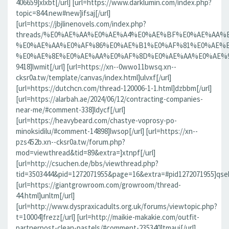
406659]xlxbt[/url] [url=https://www.darklumin.com/index.php?
topic=844.new#new]ifsaj[/url]
[url=https://jbjlinenovels.com/index.php?
threads/%E0%AE%AA%E0%AE%A4%E0%AE%BF%E0%AE%AA
%E0%AE%AA%E0%AF%86%E0%AE%B1%E0%AF%81%E0%AE%B
%E0%AE%8E%E0%AE%AA%E0%AF%8D%E0%AE%AA%E0%AE%9F%
9418]lwmit[/url] [url=https://xn--0wwo11bwsq.xn--
cksr0a.tw/template/canvas/index.html]ulvxf[/url]
[url=https://dutchcn.com/thread-120006-1-1.html]dzbbm[/url]
[url=https://alarbah.ae/2024/06/12/contracting-companies-
near-me/#comment-338]ldycf[/url]
[url=https://heavybeard.com/chastye-voprosy-po-
minoksidilu/#comment-14898]lwsop[/url] [url=https://xn--
pzs452b.xn--cksr0a.tw/forum.php?
mod=viewthread&tid=89&extra=]xtnpf[/url]
[url=http://csuchen.de/bbs/viewthread.php?
tid=3503444&pid=1272071955&page=16&extra=#pid1272071955]qseb
[url=https://giantgrowroom.com/growroom/thread-
44.html]unltm[/url]
[url=http://www.dyspraxicadults.org.uk/forums/viewtopic.php?
t=10004]frezz[/url] [url=http://maikie-makakie.com/outfit-
partnerpost-clean-pastels/#comment-235340]tmaui[/url]