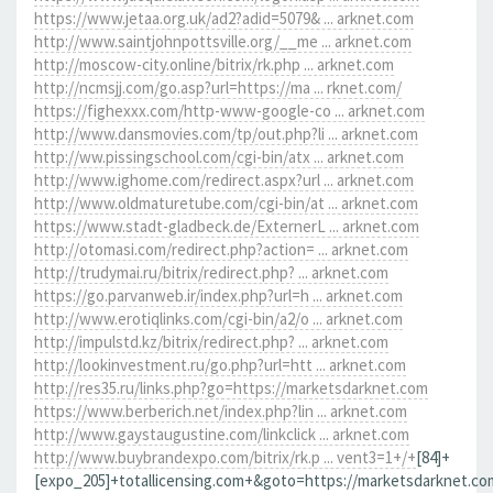
https://www.jetaa.org.uk/ad2?adid=5079& ... arknet.com
http://www.saintjohnpottsville.org/__me ... arknet.com
http://moscow-city.online/bitrix/rk.php ... arknet.com
http://ncmsjj.com/go.asp?url=https://ma ... rknet.com/
https://fighexxx.com/http-www-google-co ... arknet.com
http://www.dansmovies.com/tp/out.php?li ... arknet.com
http://ww.pissingschool.com/cgi-bin/atx ... arknet.com
http://www.ighome.com/redirect.aspx?url ... arknet.com
http://www.oldmaturetube.com/cgi-bin/at ... arknet.com
https://www.stadt-gladbeck.de/ExternerL ... arknet.com
http://otomasi.com/redirect.php?action= ... arknet.com
http://trudymai.ru/bitrix/redirect.php? ... arknet.com
https://go.parvanweb.ir/index.php?url=h ... arknet.com
http://www.erotiqlinks.com/cgi-bin/a2/o ... arknet.com
http://impulstd.kz/bitrix/redirect.php? ... arknet.com
http://lookinvestment.ru/go.php?url=htt ... arknet.com
http://res35.ru/links.php?go=https://marketsdarknet.com
https://www.berberich.net/index.php?lin ... arknet.com
http://www.gaystaugustine.com/linkclick ... arknet.com
http://www.buybrandexpo.com/bitrix/rk.p ... vent3=1+/+
[84]+
[expo_205]+totallicensing.com+&goto=https://marketsdarknet.co