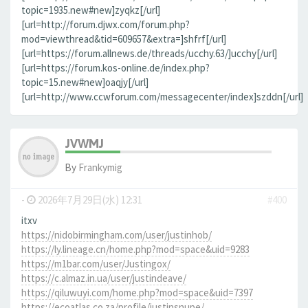
topic=1935.new#new]zyqkz[/url]
[url=http://forum.djwx.com/forum.php?
mod=viewthread&tid=609657&extra=]shfrf[/url]
[url=https://forum.allnews.de/threads/ucchy.63/]ucchy[/url]
[url=https://forum.kos-online.de/index.php?
topic=15.new#new]oaqjy[/url]
[url=http://www.ccwforum.com/messagecenter/index]szddn[/url]
JVWMJ
By
Frankymig
-
2026年7月29日(水) 12:31
#400
itxv
https://nidobirmingham.com/user/justinhob/
https://ly.lineage.cn/home.php?mod=space&uid=9283
https://m1bar.com/user/Justingox/
https://c.almaz.in.ua/user/justindeave/
https://qiluwuyi.com/home.php?mod=space&uid=7397
https://ecoatlas.co.za/profile/justinsnupe/