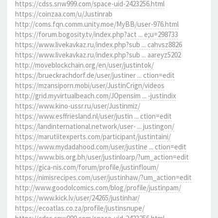
https://cdss.snw999.com/space-uid-2423256.html
https://coinzaa.com/u/Justinrab
http://coms.fqn.comm.unity.moe/MyBB/user-976.html
https://forum.bogosity.tv/index.php?act ... e;u=298733
https://www.livekavkaz.ru/index.php?sub ... cahvsz8826
https://www.livekavkaz.ru/index.php?sub ... aareyz5202
http://moveblockchain.org/en/user/justintok/
https://brueckrachdorf.de/user/justiner ... ction=edit
https://mzansiporn.mobi/user/JustinCrign/videos
http://grid.myvirtualbeach.com/JOpensim ... -justindix
https://www.kino-ussr.ru/user/Justinmiz/
https://www.esffriesland.nl/user/justin ... ction=edit
https://landinternational.network/user- ... justingon/
https://marutiitexperts.com/participant/justintaini/
https://www.mydadahood.com/user/justine ... ction=edit
https://www.bis.org.bh/user/justinloarp/?um_action=edit
https://gica-nis.com/forum/profile/justinfloum/
https://nimisrecipes.com/user/justinhaw/?um_action=edit
http://www.goodolcomics.com/blog/profile/justinpam/
https://www.kick.lv/user/24265/justinhar/
https://ecoatlas.co.za/profile/justinsnupe/