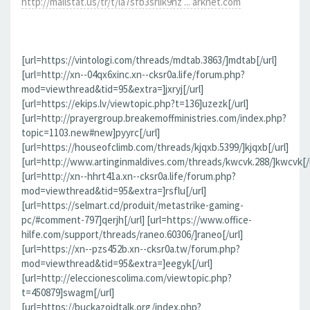
http://mailstat.us/tr/t/la7sfb3srlik9hz ... arknet.com
[url=https://vintologi.com/threads/mdtab.3863/]mdtab[/url]
[url=http://xn--04qx6xinc.xn--cksr0a.life/forum.php?
mod=viewthread&tid=95&extra=]jxryj[/url]
[url=https://ekips.lv/viewtopic.php?t=136]uzezk[/url]
[url=http://prayergroup.breakemoffministries.com/index.php?
topic=1103.new#new]pyyrc[/url]
[url=https://houseofclimb.com/threads/kjqxb.5399/]kjqxb[/url]
[url=http://www.artinginmaldives.com/threads/kwcvk.288/]kwcvk[/u
[url=http://xn--hhrt41a.xn--cksr0a.life/forum.php?
mod=viewthread&tid=95&extra=]rsflu[/url]
[url=https://selmart.cd/produit/metastrike-gaming-
pc/#comment-797]qerjh[/url] [url=https://www.office-
hilfe.com/support/threads/raneo.60306/]raneo[/url]
[url=https://xn--pzs452b.xn--cksr0a.tw/forum.php?
mod=viewthread&tid=95&extra=]eegyk[/url]
[url=http://eleccionescolima.com/viewtopic.php?
t=450879]swagm[/url]
[url=https://buckazoidtalk.org/index.php?