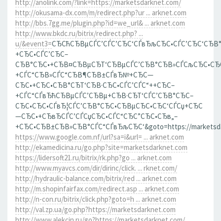
http://anolink.com/?link=https://marketsdarknet.com/
http://okusama-dx.com/m/redirect.php?ur ... arknet.com
http://bbs.7gg.me/plugin.php?id=we_url& ... arknet.com
http://www.bkdc.ru/bitrix/redirect.php? ...
u/&event3=
СЂСћСЂВµСЃС’СЃС’СЂС‘СЃвЂљСЂС•СЃС’СЂС‘СЂВ
+СЂС•СЃС’СЂС–
СЂВ°СЂС•+СЂВ¤СЂВµСЂТ‘СЂВµСЃС’СЂВ°СЂВ»СЃСљСЂС•СЂ
+СЃС“СЂВ»СЃС“СЂВ¶СЂВ±СЃвЂ№+СЂС—
СЂС•+СЂС•СЂВ°СЂТ‘СЂВ·СЂС•СЃС’СЃС“++СЂС–
+СЃС“СЃвЂћСЂВµСЃС’СЂВµ+СЂВ·СЂТ‘СЃС’СЂВ°СЂС–
СЂС•СЂС•СЃвЂ¦СЃС’СЂВ°СЂС•СЂВµСЂС•СЂС‘СЃСџ+СЂС
—СЂС•+СЂвЂСЃС’СЃСџСЂС•СЃС“СЂС”СЂС•СЂв„–
+СЂС•СЂВ±СЂВ»СЂВ°СЃС“СЃвЂљСЂС‘&goto=https://marketsda
https://www.google.com.nf/url?sa=i&url= ... arknet.com
http://ekamedicina.ru/go.php?site=marketsdarknet.com
https://lidersoft21.ru/bitrix/rk.php?go ... arknet.com
http://www.myavcs.com/dir/dirinc/click. ... rknet.com/
http://hydraulic-balance.com/bitrix/red ... arknet.com
http://m.shopinfairfax.com/redirect.asp ... arknet.com
http://n-con.ru/bitrix/click.php?goto=h ... arknet.com
http://val.zp.ua/go.php?https://marketsdarknet.com
http://www.alekcin.ru/go?https://marketsdarknet.com/