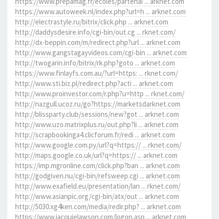
https://www.prepamag.fr/ecoles/partenai ... arknet.com
https://www.autoweek.nl/index.php?url=h ... arknet.com
http://electrastyle.ru/bitrix/click.php ... arknet.com
http://daddysdesire.info/cgi-bin/out.cg ... rknet.com/
http://dx-beppin.com/m/redirect.php?url ... arknet.com
http://www.gangstagayvideos.com/cgi-bin ... arknet.com
http://twogarin.info/bitrix/rk.php?goto ... arknet.com
https://www.finlayfs.com.au/?url=https: ... rknet.com/
http://www.sti.biz.pl/redirect.php?acti ... arknet.com
http://www.proinvestor.com/r.php?u=http ... rknet.com/
http://nazgull.ucoz.ru/go?https://marketsdarknet.com
http://blissparty.club/sessions/new?got ... arknet.com
http://www.uzo.matrixplus.ru/out.php?li ... arknet.com
http://scrapbookinga4.clicforum.fr/redi ... arknet.com
http://www.google.com.py/url?q=https:// ... rknet.com/
http://maps.google.co.uk/url?q=https:// ... arknet.com
https://imp.mgronline.com/click.php?ban ... arknet.com
http://godgiven.nu/cgi-bin/refsweep.cgi ... arknet.com
http://www.exafield.eu/presentation/lan ... rknet.com/
http://www.asianpic.org/cgi-bin/atx/out ... arknet.com
http://5030.xg4ken.com/media/redir.php? ... arknet.com
https://www.jacquielawson.com/logon.asp ... arknet.com