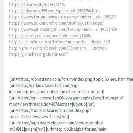
https://arcane.city/users/3746
https://cdss.snw999.com/space-uid-2423256.html
https://www.forum-joyingauto.com/member ... uid=189283
https://www.pokemonfire.com/profile/justinjeoge/
https://www.pintradingdb.com/forum/memb ... uid=151429
https://stormy.com.ua/user/tylrmaarley1806/
http://elitem2m.com.br/fofoca/memberlis ... file&u=350
http://grid.myvirtualbeach.com/JOpensim ... -justindix
https://joinchat.org/Justinecoff
[url=https://donstrenz.com/forum/index.php/topic,66.new.html#ne
[url=http://darkmarkisnotart.com/wp-
includes/guest/index.php?showforum=2]cttxc[/url]
[url=https://xn--cesysu1an06eyva.gamesplay.fans/forum.php?
mod=viewthread&tid=407&extra=]ubwuo[/url]
[url=https://toolkitof.care/forum/index.php?
topic=2270.new#new]tczes[/url]
[url=https://app.pagetelegram.com/viewtopic.php?
t=34911]pxigm[/url] [url=http://p2bt.lgbt/forum/main-