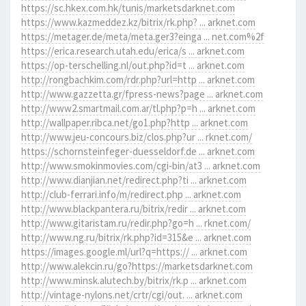
https://sc.hkex.com.hk/tunis/marketsdarknet.com
https://www.kazmeddez.kz/bitrix/rk.php? ... arknet.com
https://metager.de/meta/meta.ger3?einga ... net.com%2f
https://erica.research.utah.edu/erica/s ... arknet.com
https://op-terschelling.nl/out.php?id=t ... arknet.com
http://rongbachkim.com/rdr.php?url=http ... arknet.com
http://www.gazzetta.gr/fpress-news?page ... arknet.com
http://www2.smartmail.com.ar/tl.php?p=h ... arknet.com
http://wallpaper.ribca.net/go1.php?http ... arknet.com
http://www.jeu-concours.biz/clos.php?ur ... rknet.com/
https://schornsteinfeger-duesseldorf.de ... arknet.com
http://www.smokinmovies.com/cgi-bin/at3 ... arknet.com
http://www.dianjian.net/redirect.php?ti ... arknet.com
http://club-ferrari.info/m/redirect.php ... arknet.com
http://www.blackpantera.ru/bitrix/redir ... arknet.com
http://www.gitaristam.ru/redir.php?go=h ... rknet.com/
http://www.ng.ru/bitrix/rk.php?id=315&e ... arknet.com
https://images.google.ml/url?q=https:// ... arknet.com
http://www.alekcin.ru/go?https://marketsdarknet.com
http://www.minsk.alutech.by/bitrix/rk.p ... arknet.com
http://vintage-nylons.net/crtr/cgi/out. ... arknet.com