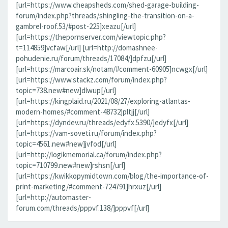
[url=https://www.cheapsheds.com/shed-garage-building-
forum/index.php?threads/shingling-the-transition-on-a-
gambrel-roof.53/#post-225]xeazu[/url]
[url=https://thepornserver.com/viewtopic.php?
t=114859]vcfaw[/url] [url=http://domashnee-
pohudenie.ru/forum/threads/17084/]dpfzu[/url]
[url=https://marcoair.sk/notam/#comment-60905]ncwgx[/url]
[url=https://www.stackz.com/forum/index.php?
topic=738.new#new]dlwup[/url]
[url=https://kingplaid.ru/2021/08/27/exploring-atlantas-
modern-homes/#comment-48732]pltjj[/url]
[url=https://dyndev.ru/threads/edyfx.5390/]edyfx[/url]
[url=https://vam-soveti.ru/forum/index.php?
topic=4561.new#new]jvfod[/url]
[url=http://logikmemorial.ca/forum/index.php?
topic=710799.new#new]rshsn[/url]
[url=https://kwikkopymidtown.com/blog/the-importance-of-
print-marketing/#comment-724791]hrxuz[/url]
[url=http://automaster-
forum.com/threads/pppvf.138/]pppvf[/url]