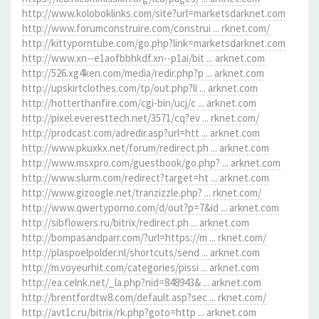
http://www.koloboklinks.com/site?url=marketsdarknet.com
http://www.forumconstruire.com/construi ... rknet.com/
http://kittyporntube.com/go.php?link=marketsdarknet.com
http://www.xn--e1aofbbhkdf.xn--p1ai/bit ... arknet.com
http://526.xg4ken.com/media/redir.php?p ... arknet.com
http://upskirtclothes.com/tp/out.php?li ... arknet.com
http://hotterthanfire.com/cgi-bin/ucj/c ... arknet.com
http://pixel.everesttech.net/3571/cq?ev ... rknet.com/
http://prodcast.com/adredir.asp?url=htt ... arknet.com
http://www.pkuxkx.net/forum/redirect.ph ... arknet.com
http://www.msxpro.com/guestbook/go.php? ... arknet.com
http://www.slurm.com/redirect?target=ht ... arknet.com
http://www.gizoogle.net/tranzizzle.php? ... rknet.com/
http://www.qwertyporno.com/d/out?p=7&id ... arknet.com
http://sibflowers.ru/bitrix/redirect.ph ... arknet.com
http://bompasandparr.com/?url=https://m ... rknet.com/
http://plaspoelpolder.nl/shortcuts/send ... arknet.com
http://m.voyeurhit.com/categories/pissi ... arknet.com
http://ea.celnk.net/_la.php?nid=848943& ... arknet.com
http://brentfordtw8.com/default.asp?sec ... rknet.com/
http://avt1c.ru/bitrix/rk.php?goto=http ... arknet.com