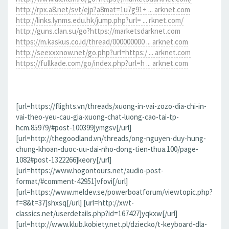
http://rpx.a8.net/svt/ejp?a8mat=1u7g91+ ... arknet.com
http://links.lynms.edu.hk/jump.php?url= ... rknet.com/
http://guns.clan.su/go?https://marketsdarknet.com
https://m.kaskus.co.id/thread/000000000 ... arknet.com
http://seexxxnow.net/go.php?url=https:/ ... arknet.com
https://fullkade.com/go/index.php?url=h ... arknet.com
[url=https://flights.vn/threads/xuong-in-vai-zozo-dia-chi-in-
vai-theo-yeu-cau-gia-xuong-chat-luong-cao-tai-tp-
hcm.85979/#post-100399]ymgsv[/url]
[url=http://thegoodland.vn/threads/ong-nguyen-duy-hung-
chung-khoan-duoc-uu-dai-nho-dong-tien-thua.100/page-
1082#post-1322266]keory[/url]
[url=https://www.hogontours.net/audio-post-
format/#comment-42951]vfovi[/url]
[url=https://www.meldev.se/powerboatforum/viewtopic.php?
f=8&t=37]shxsq[/url] [url=http://xwt-
classics.net/userdetails.php?id=167427]yqkxw[/url]
[url=http://www.klub.kobiety.net.pl/dziecko/t-keyboard-dla-