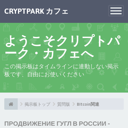
CRYPTPARK カフェ
Toggle
Navigatio
ようこそクリプトパ
ーク・カフェへ
この掲示板はタイムラインに連動しない掲示
板です、自由にお使いください
掲示板トップ
質問版
BItcoin関連
ПРОДВИЖЕНИЕ ГУГЛ В РОССИИ -