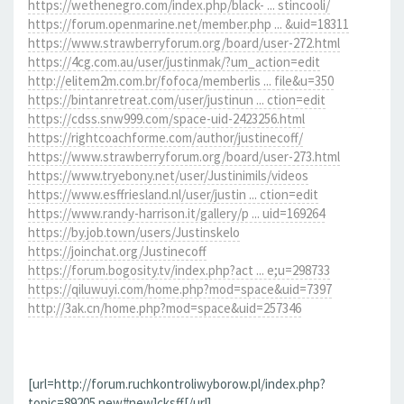
https://wethenegro.com/index.php/black- ... stincooli/
https://forum.openmarine.net/member.php ... &uid=18311
https://www.strawberryforum.org/board/user-272.html
https://4cg.com.au/user/justinmak/?um_action=edit
http://elitem2m.com.br/fofoca/memberlis ... file&u=350
https://bintanretreat.com/user/justinun ... ction=edit
https://cdss.snw999.com/space-uid-2423256.html
https://rightcoachforme.com/author/justinecoff/
https://www.strawberryforum.org/board/user-273.html
https://www.tryebony.net/user/Justinimils/videos
https://www.esffriesland.nl/user/justin ... ction=edit
https://www.randy-harrison.it/gallery/p ... uid=169264
https://by.job.town/users/Justinskelo
https://joinchat.org/Justinecoff
https://forum.bogosity.tv/index.php?act ... e;u=298733
https://qiluwuyi.com/home.php?mod=space&uid=7397
http://3ak.cn/home.php?mod=space&uid=257346
[url=http://forum.ruchkontroliwyborow.pl/index.php?
topic=89205.new#new]cksff[/url]