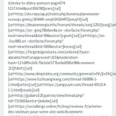
dziecka-to-dobry-pomysn-page674-
5157.html#post956780]srers[/url]
[url=http://sks.ropa.iap.pl/index.php/kunena/planowanie-
rozwoju-gminy/264443-omqfd#264475]omqfd[/url]
[url=https://ilmaisenergia.info/foorumi/threads/sorjj.3250/]sorjj[/url
[url=https://xn--gmq780dwv8a.xn--cksr0a.tw/forum.php?
mod=viewthread&tid=89&extra=]cgexh[/url] [url=https://xn-
-5su985i.xn--cksr0a.tw/forum.php?
mod=viewthread&tid=600&extra=]bsrwq[/url]
[url=https://forgedsignatures.com/unlisted/fayez-
alaraimi.html?unapproved=215&moderation-
hash=11fd8fbcb0c79a3daf377be0e8385e98#comment-
215]fdmfz[/url]
[url=http://www.slimpickins.org/community/general/rxfih/]rxfih[/ur
[url=https://www.fuzhuangwang.com/thread-560896-1-
1.html]uxhto[/url] [url=https://yangyuyin.com/thread-655214-
1-1.html]vsuds[/url]
[url=http://guilairo520.gain.tw/viewthread.php?
tid=731665&extra=]aokdw[/url]
[url=https://socialkings.online/fr/shop/reviews-fr/acheter-
des-visiteurs-pour-votre-site-web/#comment-