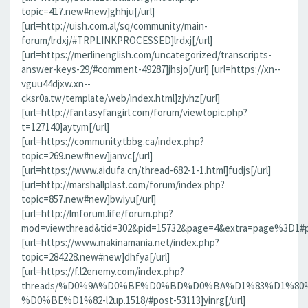
topic=417.new#new]ghhju[/url]
[url=http://uish.com.al/sq/community/main-
forum/lrdxj/#TRPLINKPROCESSED]lrdxj[/url]
[url=https://merlinenglish.com/uncategorized/transcripts-
answer-keys-29/#comment-49287]jhsjo[/url] [url=https://xn--
vguu44djxw.xn--
cksr0a.tw/template/web/index.html]zjvhz[/url]
[url=http://fantasyfangirl.com/forum/viewtopic.php?
t=127140]aytym[/url]
[url=https://community.tbbg.ca/index.php?
topic=269.new#new]janvc[/url]
[url=https://www.aidufa.cn/thread-682-1-1.html]fudjs[/url]
[url=http://marshallplast.com/forum/index.php?
topic=857.new#new]bwiyu[/url]
[url=http://lmforum.life/forum.php?
mod=viewthread&tid=302&pid=15732&page=4&extra=page%3D1#pid
[url=https://www.makinamania.net/index.php?
topic=284228.new#new]dhfya[/url]
[url=https://f.l2enemy.com/index.php?
threads/%D0%9A%D0%BE%D0%BD%D0%BA%D1%83%D1%80
%D0%BE%D1%82-l2up.1518/#post-53113]yinrg[/url]