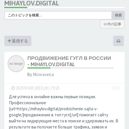
MIHAYLOV.DIGITAL
検索
10 件の記事
返信する
ПРОДВИЖЕНИЕ ГУГЛ В РОССИИ
- MIHAYLOV.DIGITAL
By
Mizoraveica
-
2025年8月20日(水) 19:25
#271
Для успеха в онлайне важны первые позиции.
Профессиональное
[url=https://mihaylov.digital/prodvizhenie-sajta-v-
google/]продвижение в топ гугл[/url] помогает сайту
выйти на лидирующие места в поиске и удерживать их. В
результате вы получаете больше трафика, заявок и