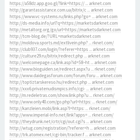
https://a58dz.app.goo.gl/?link=https:// ... arknet.com
http://garantassistance.com.ua/bitrix/c ... arknet.com
https://www.vc-systems.ru/links.php?go= ... arknet.com
http://ds-media.info/url?q=https://marketsdarknet.com
http://metaltorg.org/go/url=https://marketsdarknet.com
http://tcm-blog.de/?URL=marketsdarknet.com
http://moldova.sports.md/extlivein.php? ... rknet.com/
http://club937.com/login/?referer=https ... arknet.com
http://culture29.ru/bitrix/redirect.php ... arknet.com
http://welcomepage.ca/link.asp?id=58~ht ... arknet.com
http://www.bioguiden.se/redirect.aspx?u ... rknet.com/
http://www.daidegasforum.com/forum/foru ... arknet.com
http://toptiztarskereso.hu/redirect.php ... arknet.com
http://xxx6.privatenudismpics.info/cgi- ... arknet.com
http://m.redeletras.com/show.link.php?u ... rknet.com/
http://www.only40.com/go.php?url=https: ... rknet.com/
http://kanzleien.mobi/link.asp?l=https: ... rknet.com/
http://www.imperial-info.net/link?apps= ... rknet.com/
http://theydrunk.net/crtr/cgi/out.cgi?s ... arknet.com
http://wtug.com/registration/?referer=h ... arknet.com
http://trk.atomex.net/cgi-bin/tracker.f ... arknet.com