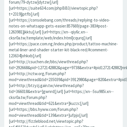
forum/79-dytzw]dytzw[/url]
[url=https://suite634.com/phpBB3/viewtopic.php?
t=2319]jptfb[/url]
[url=https://consolebang.com/threads/replying-to-video-
notes-on-whatsapp-gets-easier.857669/page-383#post-
1263981]jkktu[/url] [url=https://xn--qiy6c.xn--
cksr0a.tw/template/web/index.html]cqurq[/url]
[url=https://pace.com.ng/index.php/product/tattoo-machine-
metal-liner-and-shader-starter-kit-black-red/#comment-
123634]ohkxb[/url]
[url=http://csuchen.de/bbs/viewthread.php?
tid=292668&pid=1272142882&page=9738&extra=#pid1272142882]nnk
[url=http://nztw.org/forum.php?
mod=viewthread&tid=235039&pid=3912980&page=820&extra=#pid39
[url=http://btzyzj.gain.tw/viewthread.php?
tid=366018&extra=]gwnrd[/url] [url=https://xn--5su985i.xn--
cksr0a.tw/forum.php?
mod=viewthread&tid=621&extra=]kuzzc[/url]
[url=https://bbs.hyww.com/forum.php?
mod=viewthread&tid=139&extra=]ufpjo[/url]
[url=http://fizzleblood.net/viewtopic.php?