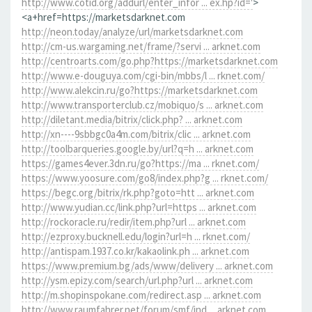
http://www.cotid.org/addurl/enter_infor ... ex.hp?id='
>
<a+href=https://marketsdarknet.com
http://neon.today/analyze/url/marketsdarknet.com
http://cm-us.wargaming.net/frame/?servi ... arknet.com
http://centroarts.com/go.php?https://marketsdarknet.com
http://www.e-douguya.com/cgi-bin/mbbs/l ... rknet.com/
http://www.alekcin.ru/go?https://marketsdarknet.com
http://www.transporterclub.cz/mobiquo/s ... arknet.com
http://diletant.media/bitrix/click.php? ... arknet.com
http://xn----9sbbgc0a4m.com/bitrix/clic ... arknet.com
http://toolbarqueries.google.by/url?q=h ... arknet.com
https://games4ever.3dn.ru/go?https://ma ... rknet.com/
https://www.yoosure.com/go8/index.php?g ... rknet.com/
https://begc.org/bitrix/rk.php?goto=htt ... arknet.com
http://www.yudian.cc/link.php?url=https ... arknet.com
http://rockoracle.ru/redir/item.php?url ... arknet.com
http://ezproxy.bucknell.edu/login?url=h ... rknet.com/
http://antispam.1937.co.kr/kakaolink.ph ... arknet.com
https://www.premium.bg/ads/www/delivery ... arknet.com
http://ysm.epizy.com/search/url.php?url ... arknet.com
http://m.shopinspokane.com/redirect.asp ... arknet.com
http://www.raumfahrer.net/forum/smf/ind ... arknet.com