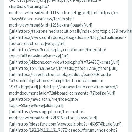
t=640153]dvcdr[/url] [url=https://xn--ep5a79m.xn--
cksr0a.tw/forum.php?
mod=viewthread&tid=111&extra=]etrjg[/url] [url=https://xn-
-9wys50e.xn--cksr0a.tw/forum.php?
mod=viewthread&tid=123&extra=]oaady[/url]
[url=https://talkzone.hedrasolutions.lk/index.php/topic,159.new.ht
[url=https://www.contadoresyabogados.mx/blog/actualizacion-
factura-electronica]wcyjd[/url]
[url=http://www.3ccauseplay.com/forums/index.php?
topic=303.new#new]vmmky[/url]
[url=http://l4dzone.com/viewtopic.php?t=724266]xcmrs[/url]
[url=http://forum.allnet.vn/threads/ghfod.1278/]ghfod[/url]
[url=https://roseelectronics.pk/product/pam8403-audio-
2x3w-mini-digital-power-amplifier-board/#comment-
1973]ztvqe[/url] [url=http://koreanartclub.com/free-board/?
mod=document&uid=72#kboard-comments-72]bsfgo[/url]
[url=https://mwc.ac.th/file/index.php?
topic=59.new#new]xlidm[/url]
[url=https://www.xgqphp.cn/forum.php?
mod=viewthread&tid=22163&extra=]zkovw[/url]
[url=http://blogsfere.com/viewtopic.php?t=460574]btxie[/url]
[url=http://192.249.121.131/%7Erosedoll/forum1/index.php?