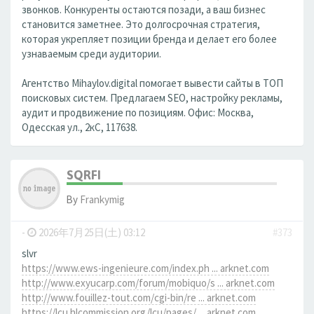
звонков. Конкуренты остаются позади, а ваш бизнес
становится заметнее. Это долгосрочная стратегия,
которая укрепляет позиции бренда и делает его более
узнаваемым среди аудитории.
Агентство Mihaylov.digital помогает вывести сайты в ТОП
поисковых систем. Предлагаем SEO, настройку рекламы,
аудит и продвижение по позициям. Офис: Москва,
Одесская ул., 2кС, 117638.
SQRFI
By
Frankymig
-
2026年7月25日(土) 03:12
#373
slvr
https://www.ews-ingenieure.com/index.ph ... arknet.com
http://www.exyucarp.com/forum/mobiquo/s ... arknet.com
http://www.fouillez-tout.com/cgi-bin/re ... arknet.com
https://lcu.hlcommission.org/lcu/pages/ ... arknet.com