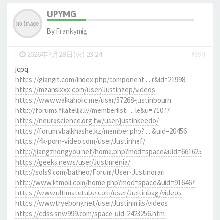
UPYMG
By
Frankymig
-
2026年7月28日(火) 23:24
#394
jcpq
https://giangit.com/index.php/component ... r&id=21998
https://mzansixxx.com/user/Justinzep/videos
https://www.walkaholic.me/user/57268-justinbourn
http://forums.filatelija.lv/memberlist. ... le&u=71077
https://neuroscience.org.tw/user/justinkeedo/
https://forum.vbalkhashe.kz/member.php? ... &uid=20456
https://4k-porn-video.com/user/Justinhef/
http://jiangzhongyou.net/home.php?mod=space&uid=661625
https://geeks.news/user/Justinrenia/
http://sols9.com/batheo/Forum/User-Justinorari
http://www.ktmoli.com/home.php?mod=space&uid=916467
https://www.ultimatetube.com/user/Justinbag/videos
https://www.tryebony.net/user/Justinimils/videos
https://cdss.snw999.com/space-uid-2423256.html