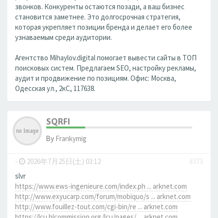
звонков. Конкуренты остаются позади, а ваш бизнес
становится заметнее. Это долгосрочная стратегия,
которая укрепляет позиции бренда и делает его более
узнаваемым среди аудитории.
Агентство Mihaylov.digital помогает вывести сайты в ТОП
поисковых систем. Предлагаем SEO, настройку рекламы,
аудит и продвижение по позициям. Офис: Москва,
Одесская ул., 2кС, 117638.
SQRFI
By
Frankymig
-
2026年7月25日(土) 03:12
#373
slvr
https://www.ews-ingenieure.com/index.ph ... arknet.com
http://www.exyucarp.com/forum/mobiquo/s ... arknet.com
http://www.fouillez-tout.com/cgi-bin/re ... arknet.com
https://lcu.hlcommission.org/lcu/pages/ ... arknet.com