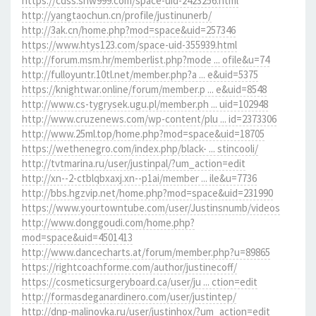
https://cdss.snw999.com/space-uid-2423256.html
http://yangtaochun.cn/profile/justinunerb/
http://3ak.cn/home.php?mod=space&uid=257346
https://www.htys123.com/space-uid-355939.html
http://forum.msm.hr/memberlist.php?mode ... ofile&u=74
http://fulloyuntr.10tl.net/member.php?a ... e&uid=5375
https://knightwar.online/forum/member.p ... e&uid=8548
http://www.cs-tygrysek.ugu.pl/member.ph ... uid=102948
http://www.cruzenews.com/wp-content/plu ... id=2373306
http://www.25ml.top/home.php?mod=space&uid=18705
https://wethenegro.com/index.php/black- ... stincooli/
http://tvtmarina.ru/user/justinpal/?um_action=edit
http://xn--2-ctblqbxaxj.xn--p1ai/member ... ile&u=7736
http://bbs.hgzvip.net/home.php?mod=space&uid=231990
https://www.yourtowntube.com/user/Justinsnumb/videos
http://www.donggoudi.com/home.php?
mod=space&uid=4501413
http://www.dancecharts.at/forum/member.php?u=89865
https://rightcoachforme.com/author/justinecoff/
https://cosmeticsurgeryboard.ca/user/ju ... ction=edit
http://formasdeganardinero.com/user/justintep/
http://dnp-malinovka.ru/user/justinhox/?um_action=edit