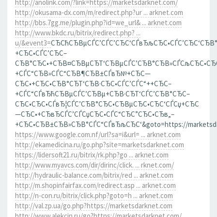
http://anolink.com/?link=https://marketsdarknet.com/
http://okusama-dx.com/m/redirect.php?ur ... arknet.com
http://bbs.7gg.me/plugin.php?id=we_url& ... arknet.com
http://www.bkdc.ru/bitrix/redirect.php? ...
u/&event3=
СЂСћСЂВµСЃС’СЃС’СЂС‘СЃвЂљСЂС•СЃС’СЂС‘СЂВ
+СЂС•СЃС’СЂС–
СЂВ°СЂС•+СЂВ¤СЂВµСЂТ‘СЂВµСЃС’СЂВ°СЂВ»СЃСљСЂС•СЂ
+СЃС“СЂВ»СЃС“СЂВ¶СЂВ±СЃвЂ№+СЂС—
СЂС•+СЂС•СЂВ°СЂТ‘СЂВ·СЂС•СЃС’СЃС“++СЂС–
+СЃС“СЃвЂћСЂВµСЃС’СЂВµ+СЂВ·СЂТ‘СЃС’СЂВ°СЂС–
СЂС•СЂС•СЃвЂ¦СЃС’СЂВ°СЂС•СЂВµСЂС•СЂС‘СЃСџ+СЂС
—СЂС•+СЂвЂСЃС’СЃСџСЂС•СЃС“СЂС”СЂС•СЂв„–
+СЂС•СЂВ±СЂВ»СЂВ°СЃС“СЃвЂљСЂС‘&goto=https://marketsda
https://www.google.com.nf/url?sa=i&url= ... arknet.com
http://ekamedicina.ru/go.php?site=marketsdarknet.com
https://lidersoft21.ru/bitrix/rk.php?go ... arknet.com
http://www.myavcs.com/dir/dirinc/click. ... rknet.com/
http://hydraulic-balance.com/bitrix/red ... arknet.com
http://m.shopinfairfax.com/redirect.asp ... arknet.com
http://n-con.ru/bitrix/click.php?goto=h ... arknet.com
http://val.zp.ua/go.php?https://marketsdarknet.com
http://www.alekcin.ru/go?https://marketsdarknet.com/