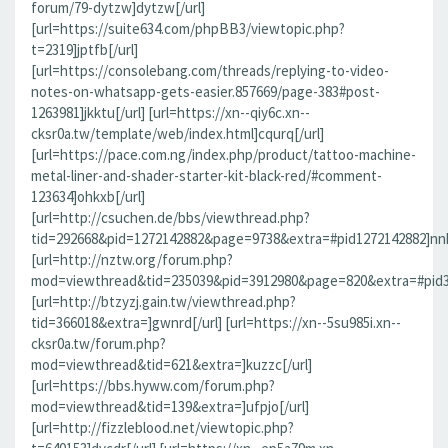
forum/79-dytzw]dytzw[/url]
[url=https://suite634.com/phpBB3/viewtopic.php?
t=2319]jptfb[/url]
[url=https://consolebang.com/threads/replying-to-video-
notes-on-whatsapp-gets-easier.857669/page-383#post-
1263981]jkktu[/url] [url=https://xn--qiy6c.xn--
cksr0a.tw/template/web/index.html]cqurq[/url]
[url=https://pace.com.ng/index.php/product/tattoo-machine-
metal-liner-and-shader-starter-kit-black-red/#comment-
123634]ohkxb[/url]
[url=http://csuchen.de/bbs/viewthread.php?
tid=292668&pid=1272142882&page=9738&extra=#pid1272142882]nnk
[url=http://nztw.org/forum.php?
mod=viewthread&tid=235039&pid=3912980&page=820&extra=#pid39
[url=http://btzyzj.gain.tw/viewthread.php?
tid=366018&extra=]gwnrd[/url] [url=https://xn--5su985i.xn--
cksr0a.tw/forum.php?
mod=viewthread&tid=621&extra=]kuzzc[/url]
[url=https://bbs.hyww.com/forum.php?
mod=viewthread&tid=139&extra=]ufpjo[/url]
[url=http://fizzleblood.net/viewtopic.php?