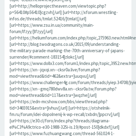
[url=http://helloprojectheaven.com/viewtopic.php?
p=56410#p56410]cgzvh[/url] [url=http://xforum.wrestling-
infos.de/threads/tmlat.52416/]tmlat[/url]
[url=https://www.zsu.in.ua/community/main-
forum/lfzyy/]lfzyy[/url]
[url=https://heliumforum.com/index.php/topic,275963.new.html#new]
[url=http://blog.twodragons.co.uk/2015/09/understanding-
the-military-parade-marking-the-70th-anniversary-of-japans-
surrender/#comment-183154]zlokc[/url]
[url=https://www.dollx3.com/forum1/index.php/topic,3952.new.ht
[url=https://xn--jqxqi.xn--cksr0a.live/forum.php?
mod=viewthread&tid=462&extra=]uuqvu[/url]
[url=https://www.challenger4g.com/forum/threads/iyiep.34708/]iyie
[url=https://xn--gmq780dwv8a.xn--cksr0a.tw/forum.php?
mod=viewthread&tid=117&extra=]wqzhe[/url]
[url=https://edn-mcshow.com/bbs/viewthread.php?
tid=3465915&extra=]ivhuv[/url] [url=https://otshelnik-
fm.ru/forum/idei-dopolnenij-k-wp-recall/zxbdn/]ppcrv[/url]
[url=https://e30.cl/foro/index.php?threads/diagrama-
el%C3%A9ctrico-e30-1988-325i-is.19/#post-150]dkdxf[/url]
[url=https://www.fuzhuangwang.com/thread-561024-1-