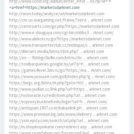
http://www.cotid.org/addurl/enter_infor ... ex.hp?id='
>
<a+href=https://marketsdarknet.com
http://neon.today/analyze/url/marketsdarknet.com
http://cm-us.wargaming.net/frame/?servi ... arknet.com
http://centroarts.com/go.php?https://marketsdarknet.com
http://www.e-douguya.com/cgi-bin/mbbs/l ... rknet.com/
http://www.alekcin.ru/go?https://marketsdarknet.com
http://www.transporterclub.cz/mobiquo/s ... arknet.com
http://diletant.media/bitrix/click.php? ... arknet.com
http://xn----9sbbgc0a4m.com/bitrix/clic ... arknet.com
http://toolbarqueries.google.by/url?q=h ... arknet.com
https://games4ever.3dn.ru/go?https://ma ... rknet.com/
https://www.yoosure.com/go8/index.php?g ... rknet.com/
https://begc.org/bitrix/rk.php?goto=htt ... arknet.com
http://www.yudian.cc/link.php?url=https ... arknet.com
http://rockoracle.ru/redir/item.php?url ... arknet.com
http://ezproxy.bucknell.edu/login?url=h ... rknet.com/
http://antispam.1937.co.kr/kakaolink.ph ... arknet.com
https://www.premium.bg/ads/www/delivery ... arknet.com
http://ysm.epizy.com/search/url.php?url ... arknet.com
http://m.shopinspokane.com/redirect.asp ... arknet.com
http://www.raumfahrer.net/forum/smf/ind ... arknet.com