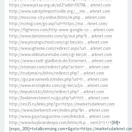
https://www.jetaa.org.uk/ad2?adid=5079& ... arknet.com
http://www.saintjohnpottsville.org/__me ... arknet.com
http://moscow-city.online/bitrix/rk.php ... arknet.com
http://ncmsjj.com/go.asp?url=https://ma ... rknet.com/
https://fighexxx.com/http-www-google-co ... arknet.com
http://www.dansmovies.com/tp/out.php?li ... arknet.com
http://ww.pissingschool.com/cgi-bin/atx ... arknet.com
http://www.ighome.com/redirect.aspx?url ... arknet.com
http://www.oldmaturetube.com/cgi-bin/at ... arknet.com
https://www.stadt-gladbeck.de/ExternerL ... arknet.com
http://otomasi.com/redirect.php?action= ... arknet.com
http://trudymai.ru/bitrix/redirect.php? ... arknet.com
https://go.parvanweb.ir/index.php?url=h ... arknet.com
http://www.erotiqlinks.com/cgi-bin/a2/o ... arknet.com
http://impulstd.kz/bitrix/redirect.php? ... arknet.com
http://lookinvestment.ru/go.php?url=htt ... arknet.com
http://res35.ru/links.php?go=https://marketsdarknet.com
https://www.berberich.net/index.php?lin ... arknet.com
http://www.gaystaugustine.com/linkclick ... arknet.com
http://www.buybrandexpo.com/bitrix/rk.p ... vent3=1+/+
[84]+
[expo_205]+totallicensing.com+&goto=https://marketsdarknet.co