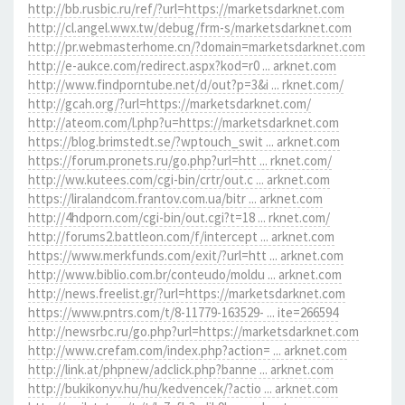
http://bb.rusbic.ru/ref/?url=https://marketsdarknet.com
http://cl.angel.wwx.tw/debug/frm-s/marketsdarknet.com
http://pr.webmasterhome.cn/?domain=marketsdarknet.com
http://e-aukce.com/redirect.aspx?kod=r0 ... arknet.com
http://www.findporntube.net/d/out?p=3&i ... rknet.com/
http://gcah.org/?url=https://marketsdarknet.com/
http://ateom.com/l.php?u=https://marketsdarknet.com
https://blog.brimstedt.se/?wptouch_swit ... arknet.com
https://forum.pronets.ru/go.php?url=htt ... rknet.com/
http://ww.kutees.com/cgi-bin/crtr/out.c ... arknet.com
https://liralandcom.frantov.com.ua/bitr ... arknet.com
http://4hdporn.com/cgi-bin/out.cgi?t=18 ... rknet.com/
http://forums2.battleon.com/f/intercept ... arknet.com
https://www.merkfunds.com/exit/?url=htt ... arknet.com
http://www.biblio.com.br/conteudo/moldu ... arknet.com
http://news.freelist.gr/?url=https://marketsdarknet.com
https://www.pntrs.com/t/8-11779-163529- ... ite=266594
http://newsrbc.ru/go.php?url=https://marketsdarknet.com
http://www.crefam.com/index.php?action= ... arknet.com
http://link.at/phpnew/adclick.php?banne ... arknet.com
http://bukikonyv.hu/hu/kedvencek/?actio ... arknet.com