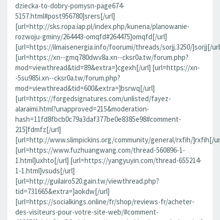
dziecka-to-dobry-pomysn-page674-
5157.html#post956780]srers[/url]
[url=http://sks.ropa.iap.pl/index.php/kunena/planowanie-
rozwoju-gminy/264443-omqfd#264475]omqfd[/url]
[url=https://ilmaisenergia.info/foorumi/threads/sorjj.3250/]sorjj[/url
[url=https://xn--gmq780dwv8a.xn--cksr0a.tw/forum.php?
mod=viewthread&tid=89&extra=]cgexh[/url] [url=https://xn-
-5su985i.xn--cksr0a.tw/forum.php?
mod=viewthread&tid=600&extra=]bsrwq[/url]
[url=https://forgedsignatures.com/unlisted/fayez-
alaraimi.html?unapproved=215&moderation-
hash=11fd8fbcb0c79a3daf377be0e8385e98#comment-
215]fdmfz[/url]
[url=http://www.slimpickins.org/community/general/rxfih/]rxfih[/ur
[url=https://www.fuzhuangwang.com/thread-560896-1-
1.html]uxhto[/url] [url=https://yangyuyin.com/thread-655214-
1-1.html]vsuds[/url]
[url=http://guilairo520.gain.tw/viewthread.php?
tid=731665&extra=]aokdw[/url]
[url=https://socialkings.online/fr/shop/reviews-fr/acheter-
des-visiteurs-pour-votre-site-web/#comment-