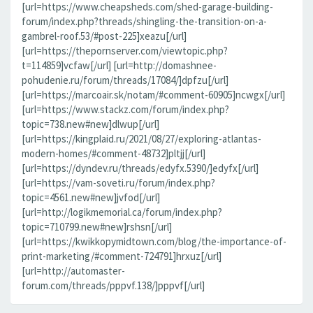
[url=https://www.cheapsheds.com/shed-garage-building-
forum/index.php?threads/shingling-the-transition-on-a-
gambrel-roof.53/#post-225]xeazu[/url]
[url=https://thepornserver.com/viewtopic.php?
t=114859]vcfaw[/url] [url=http://domashnee-
pohudenie.ru/forum/threads/17084/]dpfzu[/url]
[url=https://marcoair.sk/notam/#comment-60905]ncwgx[/url]
[url=https://www.stackz.com/forum/index.php?
topic=738.new#new]dlwup[/url]
[url=https://kingplaid.ru/2021/08/27/exploring-atlantas-
modern-homes/#comment-48732]pltjj[/url]
[url=https://dyndev.ru/threads/edyfx.5390/]edyfx[/url]
[url=https://vam-soveti.ru/forum/index.php?
topic=4561.new#new]jvfod[/url]
[url=http://logikmemorial.ca/forum/index.php?
topic=710799.new#new]rshsn[/url]
[url=https://kwikkopymidtown.com/blog/the-importance-of-
print-marketing/#comment-724791]hrxuz[/url]
[url=http://automaster-
forum.com/threads/pppvf.138/]pppvf[/url]