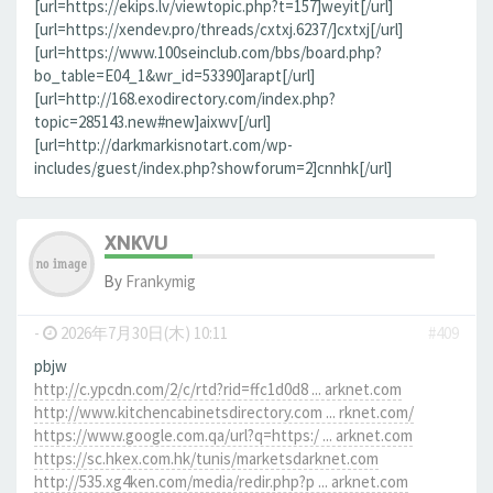
[url=https://ekips.lv/viewtopic.php?t=157]weyit[/url]
[url=https://xendev.pro/threads/cxtxj.6237/]cxtxj[/url]
[url=https://www.100seinclub.com/bbs/board.php?
bo_table=E04_1&wr_id=53390]arapt[/url]
[url=http://168.exodirectory.com/index.php?
topic=285143.new#new]aixwv[/url]
[url=http://darkmarkisnotart.com/wp-
includes/guest/index.php?showforum=2]cnnhk[/url]
XNKVU
By
Frankymig
-
2026年7月30日(木) 10:11
#409
pbjw
http://c.ypcdn.com/2/c/rtd?rid=ffc1d0d8 ... arknet.com
http://www.kitchencabinetsdirectory.com ... rknet.com/
https://www.google.com.qa/url?q=https:/ ... arknet.com
https://sc.hkex.com.hk/tunis/marketsdarknet.com
http://535.xg4ken.com/media/redir.php?p ... arknet.com