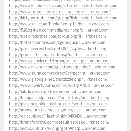
http://www.koloboklinks.com/site?url=marketsdarknet.com
http://www.forumconstruire.com/construi ... rknet.com/
http://kittyporntube.com/go.php?link=marketsdarknet.com
http://www.xn--e1aofbbhkdf.xn--p1ai/bit ... arknet.com
http://526.xg4ken.com/media/redir.php?p ... arknet.com
http://upskirtclothes.com/tp/out.php?li ... arknet.com
http://hotterthanfire.com/cgi-bin/ucj/c ... arknet.com
http://pixel.everesttech.net/3571/cq?ev ... rknet.com/
http://prodcast.com/adredir.asp?url=htt ... arknet.com
http://www.pkuxkx.net/forum/redirect.ph ... arknet.com
http://www.msxpro.com/guestbook/go.php? ... arknet.com
http://www.slurm.com/redirect?target=ht ... arknet.com
http://www.gizoogle.net/tranzizzle.php? ... rknet.com/
http://www.qwertyporno.com/d/out?p=7&id ... arknet.com
http://sibflowers.ru/bitrix/redirect.ph ... arknet.com
http://bompasandparr.com/?url=https://m ... rknet.com/
http://plaspoelpolder.nl/shortcuts/send ... arknet.com
http://m.voyeurhit.com/categories/pissi ... arknet.com
http://ea.celnk.net/_la.php?nid=848943& ... arknet.com
http://brentfordtw8.com/default.asp?sec ... rknet.com/
http://avt1c.ru/bitrix/rk.php?goto=http ... arknet.com