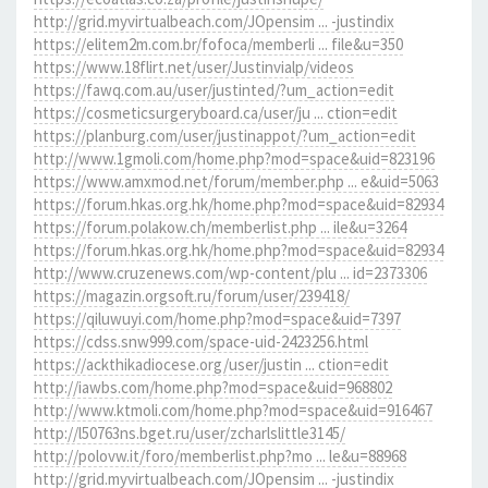
http://grid.myvirtualbeach.com/JOpensim ... -justindix
https://elitem2m.com.br/fofoca/memberli ... file&u=350
https://www.18flirt.net/user/Justinvialp/videos
https://fawq.com.au/user/justinted/?um_action=edit
https://cosmeticsurgeryboard.ca/user/ju ... ction=edit
https://planburg.com/user/justinappot/?um_action=edit
http://www.1gmoli.com/home.php?mod=space&uid=823196
https://www.amxmod.net/forum/member.php ... e&uid=5063
https://forum.hkas.org.hk/home.php?mod=space&uid=82934
https://forum.polakow.ch/memberlist.php ... ile&u=3264
https://forum.hkas.org.hk/home.php?mod=space&uid=82934
http://www.cruzenews.com/wp-content/plu ... id=2373306
https://magazin.orgsoft.ru/forum/user/239418/
https://qiluwuyi.com/home.php?mod=space&uid=7397
https://cdss.snw999.com/space-uid-2423256.html
https://ackthikadiocese.org/user/justin ... ction=edit
http://iawbs.com/home.php?mod=space&uid=968802
http://www.ktmoli.com/home.php?mod=space&uid=916467
http://l50763ns.bget.ru/user/zcharlslittle3145/
http://polovw.it/foro/memberlist.php?mo ... le&u=88968
http://grid.myvirtualbeach.com/JOpensim ... -justindix