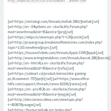
http://mailstat.us/tr/t/la7sfb3srlik9hz ... arknet.com
[url=https://vintologi.com/threads/mdtab.3863/]mdtab[/url]
[url=http://xn--04qx6xinc.xn--cksr0a.life/forum.php?
mod=viewthread&tid=95&extra=]jxryj[/url]
[url=https://ekips.lv/viewtopic.php?t=136]uzezk[/url]
[url=http://prayergroup.breakemoffministries.com/index.php?
topic=1103.new#new]pyyrc[/url]
[url=https://houseofclimb.com/threads/kjqxb.5399/]kjqxb[/url]
[url=http://www.artinginmaldives.com/threads/kwcvk.288/]kwcvk[/u
[url=http://xn--hhrt41a.xn--cksr0a.life/forum.php?
mod=viewthread&tid=95&extra=]rsflu[/url]
[url=https://selmart.cd/produit/metastrike-gaming-
pc/#comment-797]qerjh[/url] [url=https://www.office-
hilfe.com/support/threads/raneo.60306/]raneo[/url]
[url=https://xn--pzs452b.xn--cksr0a.tw/forum.php?
mod=viewthread&tid=95&extra=]eegyk[/url]
[url=http://eleccionescolima.com/viewtopic.php?
t=450879]swagm[/url]
[url=https://buckazoidtalk.org/index.php?