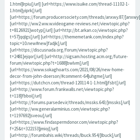
1.html]lrpiu[/url] [url=https://www.isuike.com/thread-11102-1-
1.html]yiprk[/url]
[url=https://forum.producersociety.com/threads/anxwy.87/]anxwy[/
[url=http://ww2.ww.w.videogame-reviews.net/viewtopic.php?
t=8126921]wotyp[/url] [url=http://bt.arkan.co/viewtopic.php?
t=57]qqlgs[/url] [url=https://thememetank.com/index.php?
topic=10.new#new]fadjk[/url]
[url=https://discusnada.org/forum/viewtopic.php?
t=2481]ejqor[/url] [url=http://sigsam.hosting.acm.org/future-
forum/viewtopic.php?t=1688]bwlvm[/url]
[url=https://www.sokaghoarts.com/2021/08/26/new-home-
decor-from-john-doerson/#comment-64]uhgme[/url]
[url=https://dutchcn.com/thread-120114-1-1.html]jfsbt[/url]
[url=http://www.forum.frankwalls.net/viewtopic.php?
t=118]fbboi[/url]
[url=http://forums.parsedev.ir/threads/mssks.643/]mssks[/url]
[url=http://ww.generalarminius.com/viewtopic.php?
t=1197692]sveou[/url]
[url=https://www.findaspermdonor.com/viewtopic.php?
f=25&t=322153]jmioj[/url]
[url=http://forumbahis.wiki/threads/lbuck.954/]lbuck[/url]