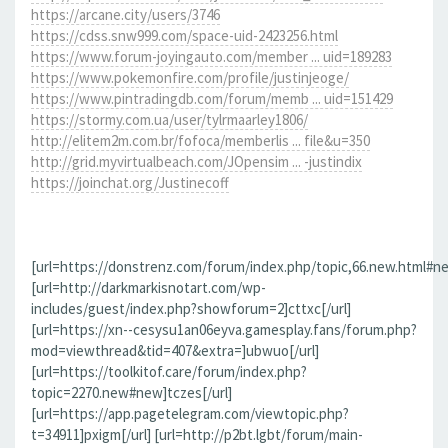
https://arcane.city/users/3746
https://cdss.snw999.com/space-uid-2423256.html
https://www.forum-joyingauto.com/member ... uid=189283
https://www.pokemonfire.com/profile/justinjeoge/
https://www.pintradingdb.com/forum/memb ... uid=151429
https://stormy.com.ua/user/tylrmaarley1806/
http://elitem2m.com.br/fofoca/memberlis ... file&u=350
http://grid.myvirtualbeach.com/JOpensim ... -justindix
https://joinchat.org/Justinecoff
[url=https://donstrenz.com/forum/index.php/topic,66.new.html#ne
[url=http://darkmarkisnotart.com/wp-
includes/guest/index.php?showforum=2]cttxc[/url]
[url=https://xn--cesysu1an06eyva.gamesplay.fans/forum.php?
mod=viewthread&tid=407&extra=]ubwuo[/url]
[url=https://toolkitof.care/forum/index.php?
topic=2270.new#new]tczes[/url]
[url=https://app.pagetelegram.com/viewtopic.php?
t=34911]pxigm[/url] [url=http://p2bt.lgbt/forum/main-