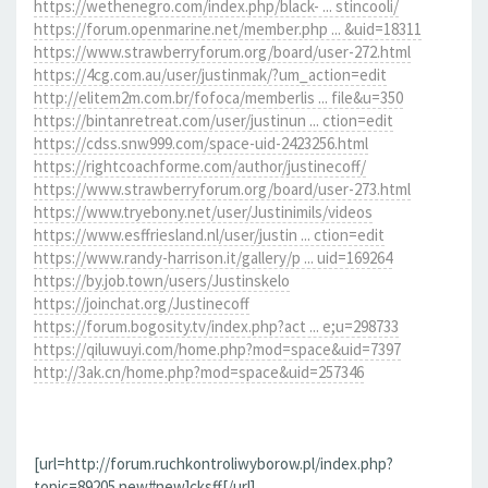
https://wethenegro.com/index.php/black- ... stincooli/
https://forum.openmarine.net/member.php ... &uid=18311
https://www.strawberryforum.org/board/user-272.html
https://4cg.com.au/user/justinmak/?um_action=edit
http://elitem2m.com.br/fofoca/memberlis ... file&u=350
https://bintanretreat.com/user/justinun ... ction=edit
https://cdss.snw999.com/space-uid-2423256.html
https://rightcoachforme.com/author/justinecoff/
https://www.strawberryforum.org/board/user-273.html
https://www.tryebony.net/user/Justinimils/videos
https://www.esffriesland.nl/user/justin ... ction=edit
https://www.randy-harrison.it/gallery/p ... uid=169264
https://by.job.town/users/Justinskelo
https://joinchat.org/Justinecoff
https://forum.bogosity.tv/index.php?act ... e;u=298733
https://qiluwuyi.com/home.php?mod=space&uid=7397
http://3ak.cn/home.php?mod=space&uid=257346
[url=http://forum.ruchkontroliwyborow.pl/index.php?
topic=89205.new#new]cksff[/url]