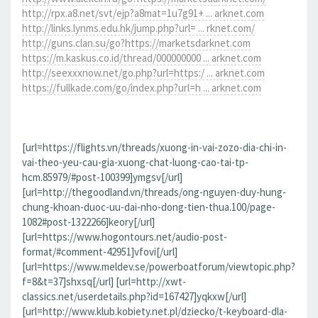
http://rpx.a8.net/svt/ejp?a8mat=1u7g91+ ... arknet.com
http://links.lynms.edu.hk/jump.php?url= ... rknet.com/
http://guns.clan.su/go?https://marketsdarknet.com
https://m.kaskus.co.id/thread/000000000 ... arknet.com
http://seexxxnow.net/go.php?url=https:/ ... arknet.com
https://fullkade.com/go/index.php?url=h ... arknet.com
[url=https://flights.vn/threads/xuong-in-vai-zozo-dia-chi-in-
vai-theo-yeu-cau-gia-xuong-chat-luong-cao-tai-tp-
hcm.85979/#post-100399]ymgsv[/url]
[url=http://thegoodland.vn/threads/ong-nguyen-duy-hung-
chung-khoan-duoc-uu-dai-nho-dong-tien-thua.100/page-
1082#post-1322266]keory[/url]
[url=https://www.hogontours.net/audio-post-
format/#comment-42951]vfovi[/url]
[url=https://www.meldev.se/powerboatforum/viewtopic.php?
f=8&t=37]shxsq[/url] [url=http://xwt-
classics.net/userdetails.php?id=167427]yqkxw[/url]
[url=http://www.klub.kobiety.net.pl/dziecko/t-keyboard-dla-