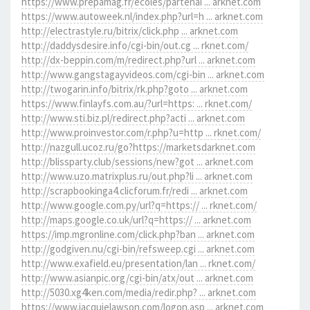
https://www.prepamag.fr/ecoles/partenai ... arknet.com
https://www.autoweek.nl/index.php?url=h ... arknet.com
http://electrastyle.ru/bitrix/click.php ... arknet.com
http://daddysdesire.info/cgi-bin/out.cg ... rknet.com/
http://dx-beppin.com/m/redirect.php?url ... arknet.com
http://www.gangstagayvideos.com/cgi-bin ... arknet.com
http://twogarin.info/bitrix/rk.php?goto ... arknet.com
https://www.finlayfs.com.au/?url=https: ... rknet.com/
http://www.sti.biz.pl/redirect.php?acti ... arknet.com
http://www.proinvestor.com/r.php?u=http ... rknet.com/
http://nazgull.ucoz.ru/go?https://marketsdarknet.com
http://blissparty.club/sessions/new?got ... arknet.com
http://www.uzo.matrixplus.ru/out.php?li ... arknet.com
http://scrapbookinga4.clicforum.fr/redi ... arknet.com
http://www.google.com.py/url?q=https:// ... rknet.com/
http://maps.google.co.uk/url?q=https:// ... arknet.com
https://imp.mgronline.com/click.php?ban ... arknet.com
http://godgiven.nu/cgi-bin/refsweep.cgi ... arknet.com
http://www.exafield.eu/presentation/lan ... rknet.com/
http://www.asianpic.org/cgi-bin/atx/out ... arknet.com
http://5030.xg4ken.com/media/redir.php? ... arknet.com
https://www.jacquielawson.com/logon.asp ... arknet.com