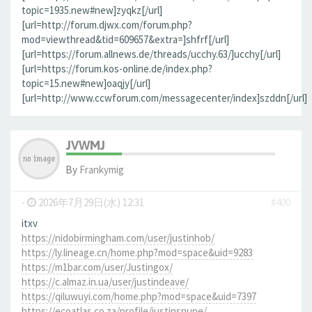
topic=1935.new#new]zyqkz[/url]
[url=http://forum.djwx.com/forum.php?
mod=viewthread&tid=609657&extra=]shfrf[/url]
[url=https://forum.allnews.de/threads/ucchy.63/]ucchy[/url]
[url=https://forum.kos-online.de/index.php?
topic=15.new#new]oaqjy[/url]
[url=http://www.ccwforum.com/messagecenter/index]szddn[/url]
JVWMJ
By
Frankymig
-
2026年7月29日(水) 12:31
#400
itxv
https://nidobirmingham.com/user/justinhob/
https://ly.lineage.cn/home.php?mod=space&uid=9283
https://m1bar.com/user/Justingox/
https://c.almaz.in.ua/user/justindeave/
https://qiluwuyi.com/home.php?mod=space&uid=7397
https://ecoatlas.co.za/profile/justinsnupe/