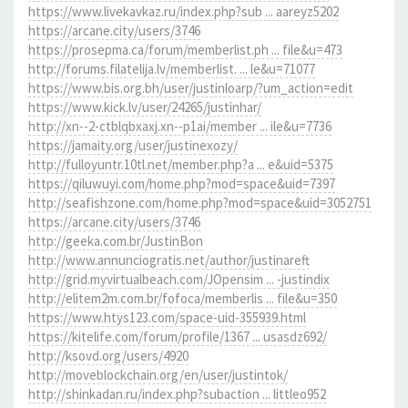
https://www.livekavkaz.ru/index.php?sub ... aareyz5202
https://arcane.city/users/3746
https://prosepma.ca/forum/memberlist.ph ... file&u=473
http://forums.filatelija.lv/memberlist. ... le&u=71077
https://www.bis.org.bh/user/justinloarp/?um_action=edit
https://www.kick.lv/user/24265/justinhar/
http://xn--2-ctblqbxaxj.xn--p1ai/member ... ile&u=7736
https://jamaity.org/user/justinexozy/
http://fulloyuntr.10tl.net/member.php?a ... e&uid=5375
https://qiluwuyi.com/home.php?mod=space&uid=7397
http://seafishzone.com/home.php?mod=space&uid=3052751
https://arcane.city/users/3746
http://geeka.com.br/JustinBon
http://www.annunciogratis.net/author/justinareft
http://grid.myvirtualbeach.com/JOpensim ... -justindix
http://elitem2m.com.br/fofoca/memberlis ... file&u=350
https://www.htys123.com/space-uid-355939.html
https://kitelife.com/forum/profile/1367 ... usasdz692/
http://ksovd.org/users/4920
http://moveblockchain.org/en/user/justintok/
http://shinkadan.ru/index.php?subaction ... littleo952