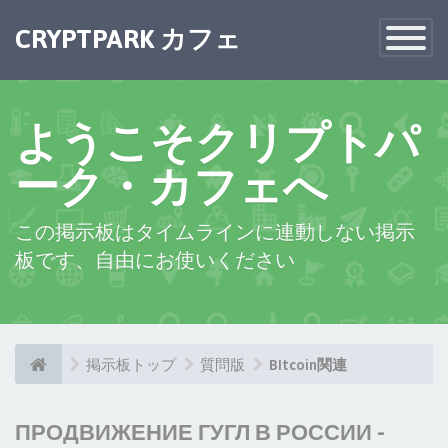
CRYPTPARK カフェ
Toggle
Navigatio
ようこそクリプトパ
ーク・カフェへ
この掲示板はタイムラインに連動しない掲示
板です、自由にお使いください
掲示板トップ
質問版
BItcoin関連
ПРОДВИЖЕНИЕ ГУГЛ В РОССИИ -