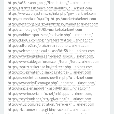
https://a58dz.app.goo.gl/?link=https:// ... arknet.com
http://garantassistance.com.ua/bitrix/c ... arknet.com
https://www.vc-systems.ru/links.php?go= ... arknet.com
http://ds-media.info/url?q=https://marketsdarknet.com
http://metaltorg.org/go/url=https://marketsdarknet.com
http://tcm-blog.de/?URL=marketsdarknet.com
http://moldova.sports.md/extlivein.php? ... rknet.com/
http://club937.com/login/?referer=https ... arknet.com
http://culture29.ru/bitrix/redirect.php ... arknet.com
http://welcomepage.ca/link.asp?id=58~ht ... arknet.com
http://www.bioguiden.se/redirect.aspx?u ... rknet.com/
http://www.daidegasforum.com/forum/foru ... arknet.com
http://toptiztarskereso.hu/redirect.php ... arknet.com
http://xxx6.privatenudismpics.info/cgi- ... arknet.com
http://m.redeletras.com/show.link.php?u ... rknet.com/
http://www.only40.com/go.php?url=https: ... rknet.com/
http://kanzleien.mobi/link.asp?l=https: ... rknet.com/
http://www.imperial-info.net/link?apps= ... rknet.com/
http://theydrunk.net/crtr/cgi/out.cgi?s ... arknet.com
http://wtug.com/registration/?referer=h ... arknet.com
http://trk.atomex.net/cgi-bin/tracker.f ... arknet.com