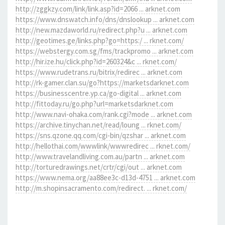
http://zggkzy.com/link/link.asp?id=2066 ... arknet.com
https://www.dnswatch.info/dns/dnslookup ... arknet.com
http://new.mazdaworld.ru/redirect.php?u ... arknet.com
http://geotimes.ge/links.php?go=https:/ ... rknet.com/
https://webstergy.com.sg/fms/trackpromo ... arknet.com
http://hir.ize.hu/click.php?id=260324&c ... rknet.com/
https://www.rudetrans.ru/bitrix/redirec ... arknet.com
http://rk-gamer.clan.su/go?https://marketsdarknet.com
https://businesscentre.yp.ca/go-digital ... arknet.com
http://fittoday.ru/go.php?url=marketsdarknet.com
http://www.navi-ohaka.com/rank.cgi?mode ... arknet.com
https://archive.tinychan.net/read/loung ... rknet.com/
https://sns.qzone.qq.com/cgi-bin/qzshar ... arknet.com
http://hellothai.com/wwwlink/wwwredirec ... rknet.com/
http://www.travelandliving.com.au/partn ... arknet.com
http://torturedrawings.net/crtr/cgi/out ... arknet.com
https://www.nema.org/aa88ee3c-d13d-4751 ... arknet.com
http://m.shopinsacramento.com/redirect. ... rknet.com/