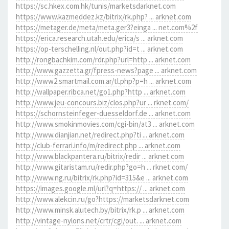
https://sc.hkex.com.hk/tunis/marketsdarknet.com
https://www.kazmeddez.kz/bitrix/rk.php? ... arknet.com
https://metager.de/meta/meta.ger3?einga ... net.com%2f
https://erica.research.utah.edu/erica/s ... arknet.com
https://op-terschelling.nl/out.php?id=t ... arknet.com
http://rongbachkim.com/rdr.php?url=http ... arknet.com
http://www.gazzetta.gr/fpress-news?page ... arknet.com
http://www2.smartmail.com.ar/tl.php?p=h ... arknet.com
http://wallpaper.ribca.net/go1.php?http ... arknet.com
http://www.jeu-concours.biz/clos.php?ur ... rknet.com/
https://schornsteinfeger-duesseldorf.de ... arknet.com
http://www.smokinmovies.com/cgi-bin/at3 ... arknet.com
http://www.dianjian.net/redirect.php?ti ... arknet.com
http://club-ferrari.info/m/redirect.php ... arknet.com
http://www.blackpantera.ru/bitrix/redir ... arknet.com
http://www.gitaristam.ru/redir.php?go=h ... rknet.com/
http://www.ng.ru/bitrix/rk.php?id=315&e ... arknet.com
https://images.google.ml/url?q=https:// ... arknet.com
http://www.alekcin.ru/go?https://marketsdarknet.com
http://www.minsk.alutech.by/bitrix/rk.p ... arknet.com
http://vintage-nylons.net/crtr/cgi/out. ... arknet.com