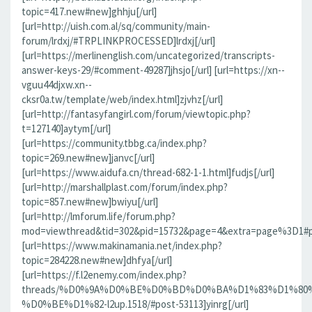
topic=417.new#new]ghhju[/url]
[url=http://uish.com.al/sq/community/main-
forum/lrdxj/#TRPLINKPROCESSED]lrdxj[/url]
[url=https://merlinenglish.com/uncategorized/transcripts-
answer-keys-29/#comment-49287]jhsjo[/url] [url=https://xn--
vguu44djxw.xn--
cksr0a.tw/template/web/index.html]zjvhz[/url]
[url=http://fantasyfangirl.com/forum/viewtopic.php?
t=127140]aytym[/url]
[url=https://community.tbbg.ca/index.php?
topic=269.new#new]janvc[/url]
[url=https://www.aidufa.cn/thread-682-1-1.html]fudjs[/url]
[url=http://marshallplast.com/forum/index.php?
topic=857.new#new]bwiyu[/url]
[url=http://lmforum.life/forum.php?
mod=viewthread&tid=302&pid=15732&page=4&extra=page%3D1#pid
[url=https://www.makinamania.net/index.php?
topic=284228.new#new]dhfya[/url]
[url=https://f.l2enemy.com/index.php?
threads/%D0%9A%D0%BE%D0%BD%D0%BA%D1%83%D1%80
%D0%BE%D1%82-l2up.1518/#post-53113]yinrg[/url]