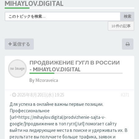
MIHAYLOV.DIGITAL
検索
10 件の記事
返信する
ПРОДВИЖЕНИЕ ГУГЛ В РОССИИ
- MIHAYLOV.DIGITAL
By
Mizoraveica
-
2025年8月20日(水) 19:25
#271
Для успеха в онлайне важны первые позиции.
Профессиональное
[url=https://mihaylov.digital/prodvizhenie-sajta-v-
google/]продвижение в топ гугл[/url] помогает сайту
выйти на лидирующие места в поиске и удерживать их. В
результате вы получаете больше трафика, заявок и