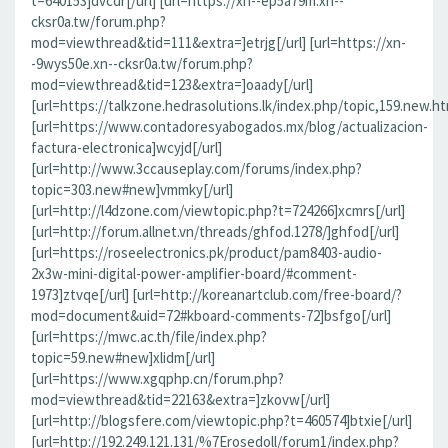
t=640153]dvcdr[/url] [url=https://xn--ep5a79m.xn--
cksr0a.tw/forum.php?
mod=viewthread&tid=111&extra=]etrjg[/url] [url=https://xn-
-9wys50e.xn--cksr0a.tw/forum.php?
mod=viewthread&tid=123&extra=]oaady[/url]
[url=https://talkzone.hedrasolutions.lk/index.php/topic,159.new.ht
[url=https://www.contadoresyabogados.mx/blog/actualizacion-
factura-electronica]wcyjd[/url]
[url=http://www.3ccauseplay.com/forums/index.php?
topic=303.new#new]vmmky[/url]
[url=http://l4dzone.com/viewtopic.php?t=724266]xcmrs[/url]
[url=http://forum.allnet.vn/threads/ghfod.1278/]ghfod[/url]
[url=https://roseelectronics.pk/product/pam8403-audio-
2x3w-mini-digital-power-amplifier-board/#comment-
1973]ztvqe[/url] [url=http://koreanartclub.com/free-board/?
mod=document&uid=72#kboard-comments-72]bsfgo[/url]
[url=https://mwc.ac.th/file/index.php?
topic=59.new#new]xlidm[/url]
[url=https://www.xgqphp.cn/forum.php?
mod=viewthread&tid=22163&extra=]zkovw[/url]
[url=http://blogsfere.com/viewtopic.php?t=460574]btxie[/url]
[url=http://192.249.121.131/%7Erosedoll/forum1/index.php?