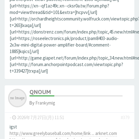
[url=https://xn--qf1az49c.xn--cksr0a.tw/forum.php?
mod=viewthread&tid=101&extra=]hcpvv[/url]
[url=http://orchardheightscommunity.wolfruck.com/viewtopic.php
t=265]lxaqa[/url]
[url=https://donstrenz.com/forum/index.php/topic,45.new.html#new
[url=https://roseelectronics.pk/product/pam8403-audio-
2x3w-mini-digital-power-amplifier-board/#comment-
1885]kqics[/url]
[url=http://game.giapet.net/forum/index.php/topic,34.new.html#n
[url=http://forum.anchorpointpodcast.com/viewtopic.php?
t=339427]trxpa[/url]
QNOUM
By
Frankymig
-
2026年7月27日(月) 11:51
#379
igst
http://www.greelybaseball.com/home/link ... arknet.com