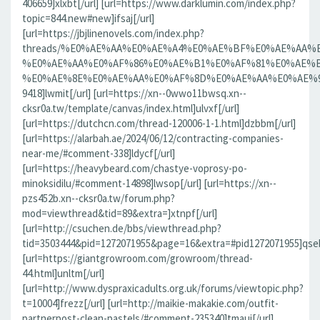
406659]xlxbt[/url] [url=https://www.darklumin.com/index.php?
topic=844.new#new]ifsaj[/url]
[url=https://jbjlinenovels.com/index.php?
threads/%E0%AE%AA%E0%AE%A4%E0%AE%BF%E0%AE%AA
%E0%AE%AA%E0%AF%86%E0%AE%B1%E0%AF%81%E0%AE%B
%E0%AE%8E%E0%AE%AA%E0%AF%8D%E0%AE%AA%E0%AE%9F%
9418]lwmit[/url] [url=https://xn--0wwo11bwsq.xn--
cksr0a.tw/template/canvas/index.html]ulvxf[/url]
[url=https://dutchcn.com/thread-120006-1-1.html]dzbbm[/url]
[url=https://alarbah.ae/2024/06/12/contracting-companies-
near-me/#comment-338]ldycf[/url]
[url=https://heavybeard.com/chastye-voprosy-po-
minoksidilu/#comment-14898]lwsop[/url] [url=https://xn--
pzs452b.xn--cksr0a.tw/forum.php?
mod=viewthread&tid=89&extra=]xtnpf[/url]
[url=http://csuchen.de/bbs/viewthread.php?
tid=3503444&pid=1272071955&page=16&extra=#pid1272071955]qseb
[url=https://giantgrowroom.com/growroom/thread-
44.html]unltm[/url]
[url=http://www.dyspraxicadults.org.uk/forums/viewtopic.php?
t=10004]frezz[/url] [url=http://maikie-makakie.com/outfit-
partnerpost-clean-pastels/#comment-235340]tmaui[/url]