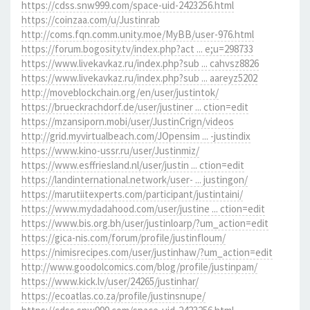
https://cdss.snw999.com/space-uid-2423256.html
https://coinzaa.com/u/Justinrab
http://coms.fqn.comm.unity.moe/MyBB/user-976.html
https://forum.bogosity.tv/index.php?act ... e;u=298733
https://www.livekavkaz.ru/index.php?sub ... cahvsz8826
https://www.livekavkaz.ru/index.php?sub ... aareyz5202
http://moveblockchain.org/en/user/justintok/
https://brueckrachdorf.de/user/justiner ... ction=edit
https://mzansiporn.mobi/user/JustinCrign/videos
http://grid.myvirtualbeach.com/JOpensim ... -justindix
https://www.kino-ussr.ru/user/Justinmiz/
https://www.esffriesland.nl/user/justin ... ction=edit
https://landinternational.network/user- ... justingon/
https://marutiitexperts.com/participant/justintaini/
https://www.mydadahood.com/user/justine ... ction=edit
https://www.bis.org.bh/user/justinloarp/?um_action=edit
https://gica-nis.com/forum/profile/justinfloum/
https://nimisrecipes.com/user/justinhaw/?um_action=edit
http://www.goodolcomics.com/blog/profile/justinpam/
https://www.kick.lv/user/24265/justinhar/
https://ecoatlas.co.za/profile/justinsnupe/