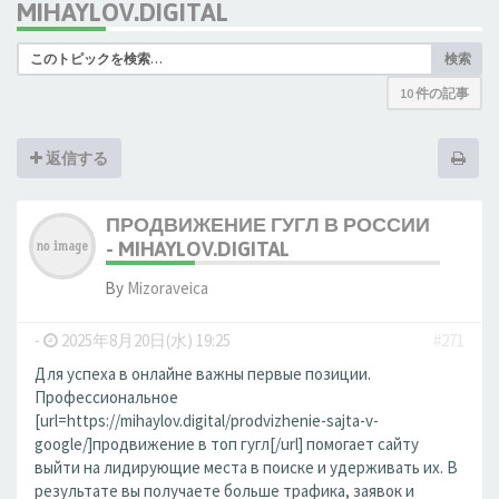
MIHAYLOV.DIGITAL
検索
10 件の記事
返信する
ПРОДВИЖЕНИЕ ГУГЛ В РОССИИ
- MIHAYLOV.DIGITAL
By
Mizoraveica
-
2025年8月20日(水) 19:25
#271
Для успеха в онлайне важны первые позиции.
Профессиональное
[url=https://mihaylov.digital/prodvizhenie-sajta-v-
google/]продвижение в топ гугл[/url] помогает сайту
выйти на лидирующие места в поиске и удерживать их. В
результате вы получаете больше трафика, заявок и