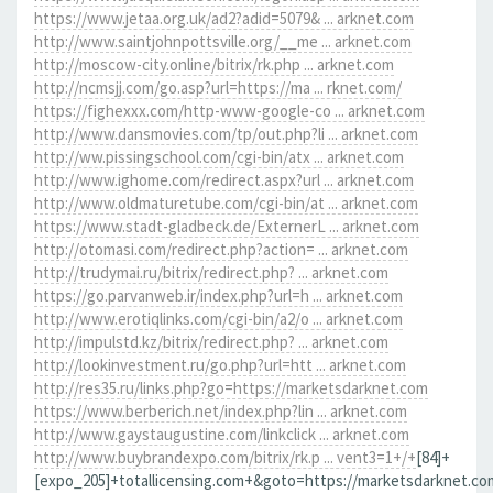
https://www.jetaa.org.uk/ad2?adid=5079& ... arknet.com
http://www.saintjohnpottsville.org/__me ... arknet.com
http://moscow-city.online/bitrix/rk.php ... arknet.com
http://ncmsjj.com/go.asp?url=https://ma ... rknet.com/
https://fighexxx.com/http-www-google-co ... arknet.com
http://www.dansmovies.com/tp/out.php?li ... arknet.com
http://ww.pissingschool.com/cgi-bin/atx ... arknet.com
http://www.ighome.com/redirect.aspx?url ... arknet.com
http://www.oldmaturetube.com/cgi-bin/at ... arknet.com
https://www.stadt-gladbeck.de/ExternerL ... arknet.com
http://otomasi.com/redirect.php?action= ... arknet.com
http://trudymai.ru/bitrix/redirect.php? ... arknet.com
https://go.parvanweb.ir/index.php?url=h ... arknet.com
http://www.erotiqlinks.com/cgi-bin/a2/o ... arknet.com
http://impulstd.kz/bitrix/redirect.php? ... arknet.com
http://lookinvestment.ru/go.php?url=htt ... arknet.com
http://res35.ru/links.php?go=https://marketsdarknet.com
https://www.berberich.net/index.php?lin ... arknet.com
http://www.gaystaugustine.com/linkclick ... arknet.com
http://www.buybrandexpo.com/bitrix/rk.p ... vent3=1+/+
[84]+
[expo_205]+totallicensing.com+&goto=https://marketsdarknet.co