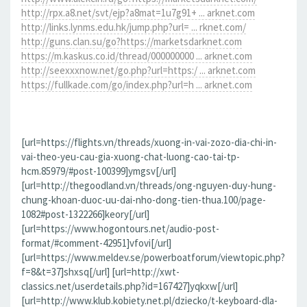
http://rpx.a8.net/svt/ejp?a8mat=1u7g91+ ... arknet.com
http://links.lynms.edu.hk/jump.php?url= ... rknet.com/
http://guns.clan.su/go?https://marketsdarknet.com
https://m.kaskus.co.id/thread/000000000 ... arknet.com
http://seexxxnow.net/go.php?url=https:/ ... arknet.com
https://fullkade.com/go/index.php?url=h ... arknet.com
[url=https://flights.vn/threads/xuong-in-vai-zozo-dia-chi-in-
vai-theo-yeu-cau-gia-xuong-chat-luong-cao-tai-tp-
hcm.85979/#post-100399]ymgsv[/url]
[url=http://thegoodland.vn/threads/ong-nguyen-duy-hung-
chung-khoan-duoc-uu-dai-nho-dong-tien-thua.100/page-
1082#post-1322266]keory[/url]
[url=https://www.hogontours.net/audio-post-
format/#comment-42951]vfovi[/url]
[url=https://www.meldev.se/powerboatforum/viewtopic.php?
f=8&t=37]shxsq[/url] [url=http://xwt-
classics.net/userdetails.php?id=167427]yqkxw[/url]
[url=http://www.klub.kobiety.net.pl/dziecko/t-keyboard-dla-