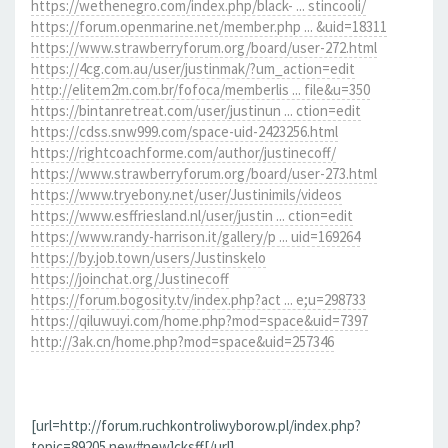
https://wethenegro.com/index.php/black- ... stincooli/
https://forum.openmarine.net/member.php ... &uid=18311
https://www.strawberryforum.org/board/user-272.html
https://4cg.com.au/user/justinmak/?um_action=edit
http://elitem2m.com.br/fofoca/memberlis ... file&u=350
https://bintanretreat.com/user/justinun ... ction=edit
https://cdss.snw999.com/space-uid-2423256.html
https://rightcoachforme.com/author/justinecoff/
https://www.strawberryforum.org/board/user-273.html
https://www.tryebony.net/user/Justinimils/videos
https://www.esffriesland.nl/user/justin ... ction=edit
https://www.randy-harrison.it/gallery/p ... uid=169264
https://by.job.town/users/Justinskelo
https://joinchat.org/Justinecoff
https://forum.bogosity.tv/index.php?act ... e;u=298733
https://qiluwuyi.com/home.php?mod=space&uid=7397
http://3ak.cn/home.php?mod=space&uid=257346
[url=http://forum.ruchkontroliwyborow.pl/index.php?
topic=89205.new#new]cksff[/url]