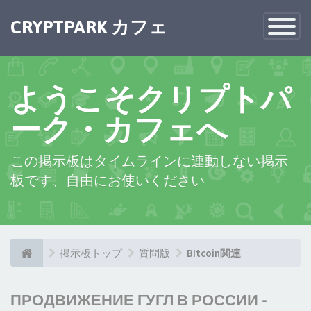
CRYPTPARK カフェ
Toggle
Navigatio
ようこそクリプトパ
ーク・カフェへ
この掲示板はタイムラインに連動しない掲示
板です、自由にお使いください
掲示板トップ
質問版
BItcoin関連
ПРОДВИЖЕНИЕ ГУГЛ В РОССИИ -