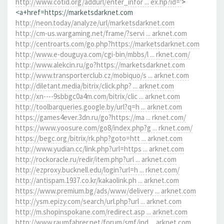
http://www.cotid.org/addurl/enter_infor ... ex.hp?id='
>
<a+href=https://marketsdarknet.com
http://neon.today/analyze/url/marketsdarknet.com
http://cm-us.wargaming.net/frame/?servi ... arknet.com
http://centroarts.com/go.php?https://marketsdarknet.com
http://www.e-douguya.com/cgi-bin/mbbs/l ... rknet.com/
http://www.alekcin.ru/go?https://marketsdarknet.com
http://www.transporterclub.cz/mobiquo/s ... arknet.com
http://diletant.media/bitrix/click.php? ... arknet.com
http://xn----9sbbgc0a4m.com/bitrix/clic ... arknet.com
http://toolbarqueries.google.by/url?q=h ... arknet.com
https://games4ever.3dn.ru/go?https://ma ... rknet.com/
https://www.yoosure.com/go8/index.php?g ... rknet.com/
https://begc.org/bitrix/rk.php?goto=htt ... arknet.com
http://www.yudian.cc/link.php?url=https ... arknet.com
http://rockoracle.ru/redir/item.php?url ... arknet.com
http://ezproxy.bucknell.edu/login?url=h ... rknet.com/
http://antispam.1937.co.kr/kakaolink.ph ... arknet.com
https://www.premium.bg/ads/www/delivery ... arknet.com
http://ysm.epizy.com/search/url.php?url ... arknet.com
http://m.shopinspokane.com/redirect.asp ... arknet.com
http://www.raumfahrer.net/forum/smf/ind ... arknet.com