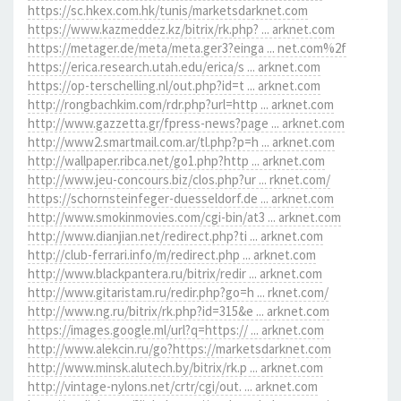
https://sc.hkex.com.hk/tunis/marketsdarknet.com
https://www.kazmeddez.kz/bitrix/rk.php? ... arknet.com
https://metager.de/meta/meta.ger3?einga ... net.com%2f
https://erica.research.utah.edu/erica/s ... arknet.com
https://op-terschelling.nl/out.php?id=t ... arknet.com
http://rongbachkim.com/rdr.php?url=http ... arknet.com
http://www.gazzetta.gr/fpress-news?page ... arknet.com
http://www2.smartmail.com.ar/tl.php?p=h ... arknet.com
http://wallpaper.ribca.net/go1.php?http ... arknet.com
http://www.jeu-concours.biz/clos.php?ur ... rknet.com/
https://schornsteinfeger-duesseldorf.de ... arknet.com
http://www.smokinmovies.com/cgi-bin/at3 ... arknet.com
http://www.dianjian.net/redirect.php?ti ... arknet.com
http://club-ferrari.info/m/redirect.php ... arknet.com
http://www.blackpantera.ru/bitrix/redir ... arknet.com
http://www.gitaristam.ru/redir.php?go=h ... rknet.com/
http://www.ng.ru/bitrix/rk.php?id=315&e ... arknet.com
https://images.google.ml/url?q=https:// ... arknet.com
http://www.alekcin.ru/go?https://marketsdarknet.com
http://www.minsk.alutech.by/bitrix/rk.p ... arknet.com
http://vintage-nylons.net/crtr/cgi/out. ... arknet.com