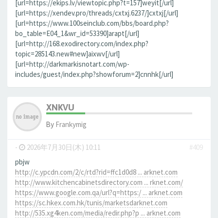
[url=https://ekips.lv/viewtopic.php?t=157]weyit[/url]
[url=https://xendev.pro/threads/cxtxj.6237/]cxtxj[/url]
[url=https://www.100seinclub.com/bbs/board.php?
bo_table=E04_1&wr_id=53390]arapt[/url]
[url=http://168.exodirectory.com/index.php?
topic=285143.new#new]aixwv[/url]
[url=http://darkmarkisnotart.com/wp-
includes/guest/index.php?showforum=2]cnnhk[/url]
XNKVU
By
Frankymig
-
2026年7月30日(木) 10:11
#409
pbjw
http://c.ypcdn.com/2/c/rtd?rid=ffc1d0d8 ... arknet.com
http://www.kitchencabinetsdirectory.com ... rknet.com/
https://www.google.com.qa/url?q=https:/ ... arknet.com
https://sc.hkex.com.hk/tunis/marketsdarknet.com
http://535.xg4ken.com/media/redir.php?p ... arknet.com