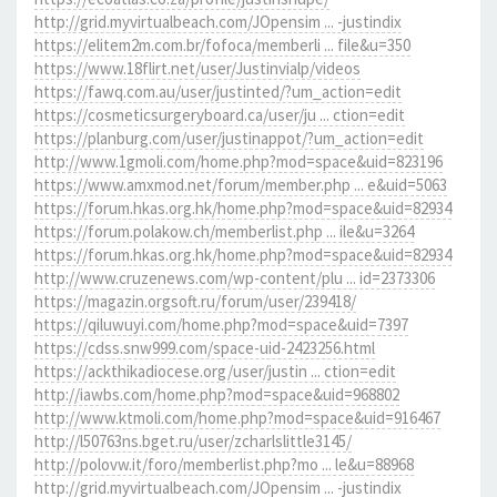
http://grid.myvirtualbeach.com/JOpensim ... -justindix
https://elitem2m.com.br/fofoca/memberli ... file&u=350
https://www.18flirt.net/user/Justinvialp/videos
https://fawq.com.au/user/justinted/?um_action=edit
https://cosmeticsurgeryboard.ca/user/ju ... ction=edit
https://planburg.com/user/justinappot/?um_action=edit
http://www.1gmoli.com/home.php?mod=space&uid=823196
https://www.amxmod.net/forum/member.php ... e&uid=5063
https://forum.hkas.org.hk/home.php?mod=space&uid=82934
https://forum.polakow.ch/memberlist.php ... ile&u=3264
https://forum.hkas.org.hk/home.php?mod=space&uid=82934
http://www.cruzenews.com/wp-content/plu ... id=2373306
https://magazin.orgsoft.ru/forum/user/239418/
https://qiluwuyi.com/home.php?mod=space&uid=7397
https://cdss.snw999.com/space-uid-2423256.html
https://ackthikadiocese.org/user/justin ... ction=edit
http://iawbs.com/home.php?mod=space&uid=968802
http://www.ktmoli.com/home.php?mod=space&uid=916467
http://l50763ns.bget.ru/user/zcharlslittle3145/
http://polovw.it/foro/memberlist.php?mo ... le&u=88968
http://grid.myvirtualbeach.com/JOpensim ... -justindix