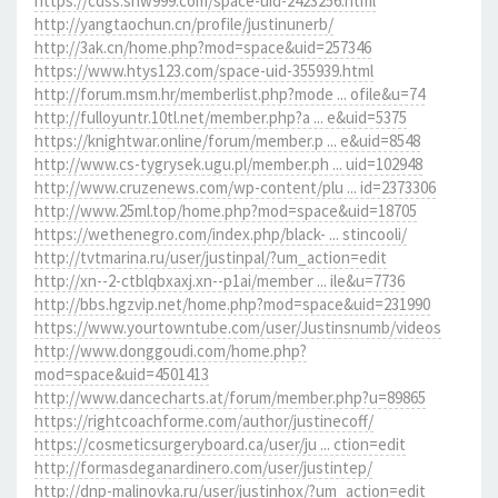
https://cdss.snw999.com/space-uid-2423256.html
http://yangtaochun.cn/profile/justinunerb/
http://3ak.cn/home.php?mod=space&uid=257346
https://www.htys123.com/space-uid-355939.html
http://forum.msm.hr/memberlist.php?mode ... ofile&u=74
http://fulloyuntr.10tl.net/member.php?a ... e&uid=5375
https://knightwar.online/forum/member.p ... e&uid=8548
http://www.cs-tygrysek.ugu.pl/member.ph ... uid=102948
http://www.cruzenews.com/wp-content/plu ... id=2373306
http://www.25ml.top/home.php?mod=space&uid=18705
https://wethenegro.com/index.php/black- ... stincooli/
http://tvtmarina.ru/user/justinpal/?um_action=edit
http://xn--2-ctblqbxaxj.xn--p1ai/member ... ile&u=7736
http://bbs.hgzvip.net/home.php?mod=space&uid=231990
https://www.yourtowntube.com/user/Justinsnumb/videos
http://www.donggoudi.com/home.php?
mod=space&uid=4501413
http://www.dancecharts.at/forum/member.php?u=89865
https://rightcoachforme.com/author/justinecoff/
https://cosmeticsurgeryboard.ca/user/ju ... ction=edit
http://formasdeganardinero.com/user/justintep/
http://dnp-malinovka.ru/user/justinhox/?um_action=edit