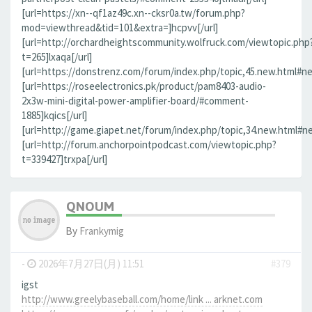
[url=https://xn--qf1az49c.xn--cksr0a.tw/forum.php?
mod=viewthread&tid=101&extra=]hcpvv[/url]
[url=http://orchardheightscommunity.wolfruck.com/viewtopic.php
t=265]lxaqa[/url]
[url=https://donstrenz.com/forum/index.php/topic,45.new.html#new
[url=https://roseelectronics.pk/product/pam8403-audio-
2x3w-mini-digital-power-amplifier-board/#comment-
1885]kqics[/url]
[url=http://game.giapet.net/forum/index.php/topic,34.new.html#n
[url=http://forum.anchorpointpodcast.com/viewtopic.php?
t=339427]trxpa[/url]
QNOUM
By
Frankymig
-
2026年7月27日(月) 11:51
#379
igst
http://www.greelybaseball.com/home/link ... arknet.com