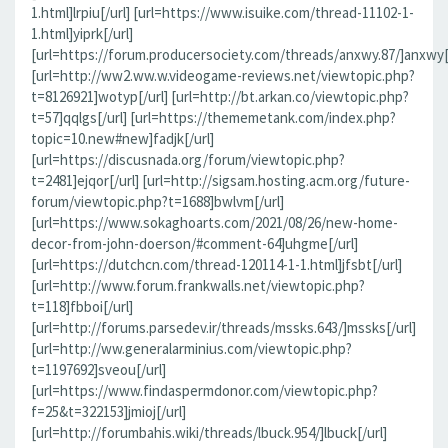
1.html]lrpiu[/url] [url=https://www.isuike.com/thread-11102-1-
1.html]yiprk[/url]
[url=https://forum.producersociety.com/threads/anxwy.87/]anxwy[/
[url=http://ww2.ww.w.videogame-reviews.net/viewtopic.php?
t=8126921]wotyp[/url] [url=http://bt.arkan.co/viewtopic.php?
t=57]qqlgs[/url] [url=https://thememetank.com/index.php?
topic=10.new#new]fadjk[/url]
[url=https://discusnada.org/forum/viewtopic.php?
t=2481]ejqor[/url] [url=http://sigsam.hosting.acm.org/future-
forum/viewtopic.php?t=1688]bwlvm[/url]
[url=https://www.sokaghoarts.com/2021/08/26/new-home-
decor-from-john-doerson/#comment-64]uhgme[/url]
[url=https://dutchcn.com/thread-120114-1-1.html]jfsbt[/url]
[url=http://www.forum.frankwalls.net/viewtopic.php?
t=118]fbboi[/url]
[url=http://forums.parsedev.ir/threads/mssks.643/]mssks[/url]
[url=http://ww.generalarminius.com/viewtopic.php?
t=1197692]sveou[/url]
[url=https://www.findaspermdonor.com/viewtopic.php?
f=25&t=322153]jmioj[/url]
[url=http://forumbahis.wiki/threads/lbuck.954/]lbuck[/url]