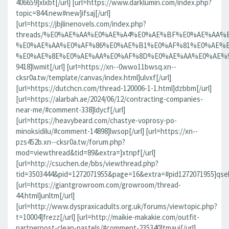
406659]xlxbt[/url] [url=https://www.darklumin.com/index.php?
topic=844.new#new]ifsaj[/url]
[url=https://jbjlinenovels.com/index.php?
threads/%E0%AE%AA%E0%AE%A4%E0%AE%BF%E0%AE%AA
%E0%AE%AA%E0%AF%86%E0%AE%B1%E0%AF%81%E0%AE%B
%E0%AE%8E%E0%AE%AA%E0%AF%8D%E0%AE%AA%E0%AE%9F%
9418]lwmit[/url] [url=https://xn--0wwo11bwsq.xn--
cksr0a.tw/template/canvas/index.html]ulvxf[/url]
[url=https://dutchcn.com/thread-120006-1-1.html]dzbbm[/url]
[url=https://alarbah.ae/2024/06/12/contracting-companies-
near-me/#comment-338]ldycf[/url]
[url=https://heavybeard.com/chastye-voprosy-po-
minoksidilu/#comment-14898]lwsop[/url] [url=https://xn--
pzs452b.xn--cksr0a.tw/forum.php?
mod=viewthread&tid=89&extra=]xtnpf[/url]
[url=http://csuchen.de/bbs/viewthread.php?
tid=3503444&pid=1272071955&page=16&extra=#pid1272071955]qseb
[url=https://giantgrowroom.com/growroom/thread-
44.html]unltm[/url]
[url=http://www.dyspraxicadults.org.uk/forums/viewtopic.php?
t=10004]frezz[/url] [url=http://maikie-makakie.com/outfit-
partnerpost-clean-pastels/#comment-235340]tmaui[/url]