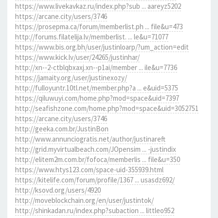
https://www.livekavkaz.ru/index.php?sub ... aareyz5202
https://arcane.city/users/3746
https://prosepma.ca/forum/memberlist.ph ... file&u=473
http://forums.filatelija.lv/memberlist. ... le&u=71077
https://www.bis.org.bh/user/justinloarp/?um_action=edit
https://www.kick.lv/user/24265/justinhar/
http://xn--2-ctblqbxaxj.xn--p1ai/member ... ile&u=7736
https://jamaity.org/user/justinexozy/
http://fulloyuntr.10tl.net/member.php?a ... e&uid=5375
https://qiluwuyi.com/home.php?mod=space&uid=7397
http://seafishzone.com/home.php?mod=space&uid=3052751
https://arcane.city/users/3746
http://geeka.com.br/JustinBon
http://www.annunciogratis.net/author/justinareft
http://grid.myvirtualbeach.com/JOpensim ... -justindix
http://elitem2m.com.br/fofoca/memberlis ... file&u=350
https://www.htys123.com/space-uid-355939.html
https://kitelife.com/forum/profile/1367 ... usasdz692/
http://ksovd.org/users/4920
http://moveblockchain.org/en/user/justintok/
http://shinkadan.ru/index.php?subaction ... littleo952