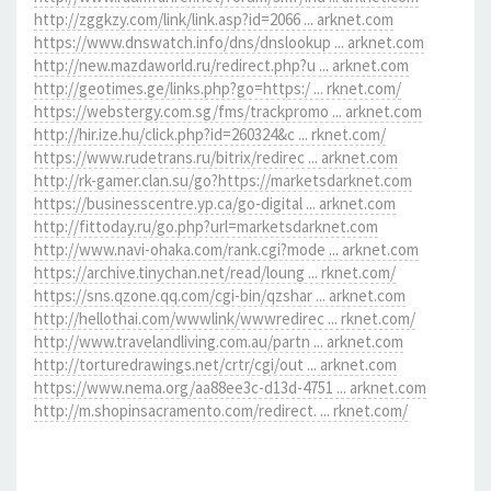
http://zggkzy.com/link/link.asp?id=2066 ... arknet.com
https://www.dnswatch.info/dns/dnslookup ... arknet.com
http://new.mazdaworld.ru/redirect.php?u ... arknet.com
http://geotimes.ge/links.php?go=https:/ ... rknet.com/
https://webstergy.com.sg/fms/trackpromo ... arknet.com
http://hir.ize.hu/click.php?id=260324&c ... rknet.com/
https://www.rudetrans.ru/bitrix/redirec ... arknet.com
http://rk-gamer.clan.su/go?https://marketsdarknet.com
https://businesscentre.yp.ca/go-digital ... arknet.com
http://fittoday.ru/go.php?url=marketsdarknet.com
http://www.navi-ohaka.com/rank.cgi?mode ... arknet.com
https://archive.tinychan.net/read/loung ... rknet.com/
https://sns.qzone.qq.com/cgi-bin/qzshar ... arknet.com
http://hellothai.com/wwwlink/wwwredirec ... rknet.com/
http://www.travelandliving.com.au/partn ... arknet.com
http://torturedrawings.net/crtr/cgi/out ... arknet.com
https://www.nema.org/aa88ee3c-d13d-4751 ... arknet.com
http://m.shopinsacramento.com/redirect. ... rknet.com/