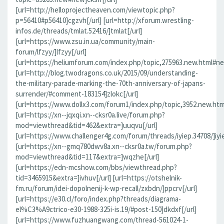
[url=http://helloprojectheaven.com/viewtopic.php?
p=56410#p56410]cgzvh[/url] [url=http://xforum.wrestling-
infos.de/threads/tmlat.52416/]tmlat[/url]
[url=https://www.zsu.in.ua/community/main-
forum/lfzyy/]lfzyy[/url]
[url=https://heliumforum.com/index.php/topic,275963.new.html#new]
[url=http://blog.twodragons.co.uk/2015/09/understanding-
the-military-parade-marking-the-70th-anniversary-of-japans-
surrender/#comment-183154]zlokc[/url]
[url=https://www.dollx3.com/forum1/index.php/topic,3952.new.ht
[url=https://xn--jqxqi.xn--cksr0a.live/forum.php?
mod=viewthread&tid=462&extra=]uuqvu[/url]
[url=https://www.challenger4g.com/forum/threads/iyiep.34708/]iyie
[url=https://xn--gmq780dwv8a.xn--cksr0a.tw/forum.php?
mod=viewthread&tid=117&extra=]wqzhe[/url]
[url=https://edn-mcshow.com/bbs/viewthread.php?
tid=3465915&extra=]ivhuv[/url] [url=https://otshelnik-
fm.ru/forum/idei-dopolnenij-k-wp-recall/zxbdn/]ppcrv[/url]
[url=https://e30.cl/foro/index.php?threads/diagrama-
el%C3%A9ctrico-e30-1988-325i-is.19/#post-150]dkdxf[/url]
[url=https://www.fuzhuangwang.com/thread-561024-1-