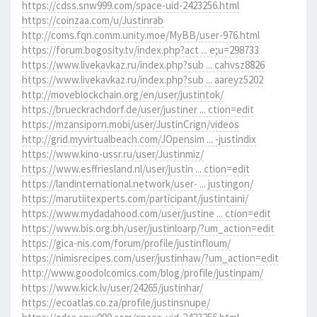
https://cdss.snw999.com/space-uid-2423256.html
https://coinzaa.com/u/Justinrab
http://coms.fqn.comm.unity.moe/MyBB/user-976.html
https://forum.bogosity.tv/index.php?act ... e;u=298733
https://www.livekavkaz.ru/index.php?sub ... cahvsz8826
https://www.livekavkaz.ru/index.php?sub ... aareyz5202
http://moveblockchain.org/en/user/justintok/
https://brueckrachdorf.de/user/justiner ... ction=edit
https://mzansiporn.mobi/user/JustinCrign/videos
http://grid.myvirtualbeach.com/JOpensim ... -justindix
https://www.kino-ussr.ru/user/Justinmiz/
https://www.esffriesland.nl/user/justin ... ction=edit
https://landinternational.network/user- ... justingon/
https://marutiitexperts.com/participant/justintaini/
https://www.mydadahood.com/user/justine ... ction=edit
https://www.bis.org.bh/user/justinloarp/?um_action=edit
https://gica-nis.com/forum/profile/justinfloum/
https://nimisrecipes.com/user/justinhaw/?um_action=edit
http://www.goodolcomics.com/blog/profile/justinpam/
https://www.kick.lv/user/24265/justinhar/
https://ecoatlas.co.za/profile/justinsnupe/