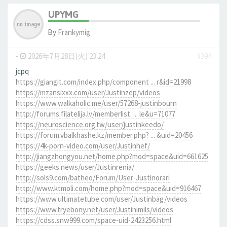
UPYMG
By
Frankymig
-
2026年7月28日(火) 23:24
#394
jcpq
https://giangit.com/index.php/component ... r&id=21998
https://mzansixxx.com/user/Justinzep/videos
https://www.walkaholic.me/user/57268-justinbourn
http://forums.filatelija.lv/memberlist. ... le&u=71077
https://neuroscience.org.tw/user/justinkeedo/
https://forum.vbalkhashe.kz/member.php? ... &uid=20456
https://4k-porn-video.com/user/Justinhef/
http://jiangzhongyou.net/home.php?mod=space&uid=661625
https://geeks.news/user/Justinrenia/
http://sols9.com/batheo/Forum/User-Justinorari
http://www.ktmoli.com/home.php?mod=space&uid=916467
https://www.ultimatetube.com/user/Justinbag/videos
https://www.tryebony.net/user/Justinimils/videos
https://cdss.snw999.com/space-uid-2423256.html