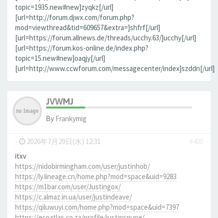
topic=1935.new#new]zyqkz[/url]
[url=http://forum.djwx.com/forum.php?
mod=viewthread&tid=609657&extra=]shfrf[/url]
[url=https://forum.allnews.de/threads/ucchy.63/]ucchy[/url]
[url=https://forum.kos-online.de/index.php?
topic=15.new#new]oaqjy[/url]
[url=http://www.ccwforum.com/messagecenter/index]szddn[/url]
JVWMJ
By
Frankymig
-
2026年7月29日(水) 12:31
#400
itxv
https://nidobirmingham.com/user/justinhob/
https://ly.lineage.cn/home.php?mod=space&uid=9283
https://m1bar.com/user/Justingox/
https://c.almaz.in.ua/user/justindeave/
https://qiluwuyi.com/home.php?mod=space&uid=7397
https://ecoatlas.co.za/profile/justinsnupe/