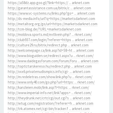
https://a58dz.app.goo.gl/?link=https:// ... arknet.com
http://garantassistance.com.ua/bitrix/c ... arknet.com
https://www.vc-systems.ru/links.php?go= ... arknet.com
http://ds-media.info/url?q=https://marketsdarknet.com
http://metaltorg.org/go/url=https://marketsdarknet.com
http://tcm-blog.de/?URL=marketsdarknet.com
http://moldova.sports.md/extlivein.php? ... rknet.com/
http://club937.com/login/?referer=https ... arknet.com
http://culture29.ru/bitrix/redirect.php ... arknet.com
http://welcomepage.ca/link.asp?id=58~ht ... arknet.com
http://www.bioguiden.se/redirect.aspx?u ... rknet.com/
http://www.daidegasforum.com/forum/foru ... arknet.com
http://toptiztarskereso.hu/redirect.php ... arknet.com
http://xxx6.privatenudismpics.info/cgi- ... arknet.com
http://m.redeletras.com/show.link.php?u ... rknet.com/
http://www.only40.com/go.php?url=https: ... rknet.com/
http://kanzleien.mobi/link.asp?l=https: ... rknet.com/
http://www.imperial-info.net/link?apps= ... rknet.com/
http://theydrunk.net/crtr/cgi/out.cgi?s ... arknet.com
http://wtug.com/registration/?referer=h ... arknet.com
http://trk.atomex.net/cgi-bin/tracker.f ... arknet.com