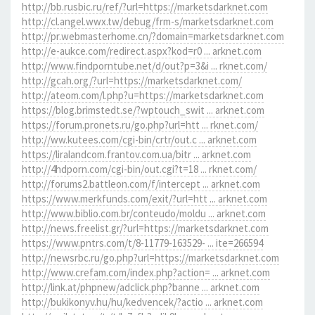
http://bb.rusbic.ru/ref/?url=https://marketsdarknet.com
http://cl.angel.wwx.tw/debug/frm-s/marketsdarknet.com
http://pr.webmasterhome.cn/?domain=marketsdarknet.com
http://e-aukce.com/redirect.aspx?kod=r0 ... arknet.com
http://www.findporntube.net/d/out?p=3&i ... rknet.com/
http://gcah.org/?url=https://marketsdarknet.com/
http://ateom.com/l.php?u=https://marketsdarknet.com
https://blog.brimstedt.se/?wptouch_swit ... arknet.com
https://forum.pronets.ru/go.php?url=htt ... rknet.com/
http://ww.kutees.com/cgi-bin/crtr/out.c ... arknet.com
https://liralandcom.frantov.com.ua/bitr ... arknet.com
http://4hdporn.com/cgi-bin/out.cgi?t=18 ... rknet.com/
http://forums2.battleon.com/f/intercept ... arknet.com
https://www.merkfunds.com/exit/?url=htt ... arknet.com
http://www.biblio.com.br/conteudo/moldu ... arknet.com
http://news.freelist.gr/?url=https://marketsdarknet.com
https://www.pntrs.com/t/8-11779-163529- ... ite=266594
http://newsrbc.ru/go.php?url=https://marketsdarknet.com
http://www.crefam.com/index.php?action= ... arknet.com
http://link.at/phpnew/adclick.php?banne ... arknet.com
http://bukikonyv.hu/hu/kedvencek/?actio ... arknet.com