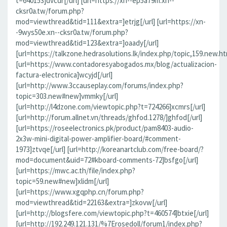
t=640153]dvcdr[/url] [url=https://xn--ep5a79m.xn--
cksr0a.tw/forum.php?
mod=viewthread&tid=111&extra=]etrjg[/url] [url=https://xn-
-9wys50e.xn--cksr0a.tw/forum.php?
mod=viewthread&tid=123&extra=]oaady[/url]
[url=https://talkzone.hedrasolutions.lk/index.php/topic,159.new.ht
[url=https://www.contadoresyabogados.mx/blog/actualizacion-
factura-electronica]wcyjd[/url]
[url=http://www.3ccauseplay.com/forums/index.php?
topic=303.new#new]vmmky[/url]
[url=http://l4dzone.com/viewtopic.php?t=724266]xcmrs[/url]
[url=http://forum.allnet.vn/threads/ghfod.1278/]ghfod[/url]
[url=https://roseelectronics.pk/product/pam8403-audio-
2x3w-mini-digital-power-amplifier-board/#comment-
1973]ztvqe[/url] [url=http://koreanartclub.com/free-board/?
mod=document&uid=72#kboard-comments-72]bsfgo[/url]
[url=https://mwc.ac.th/file/index.php?
topic=59.new#new]xlidm[/url]
[url=https://www.xgqphp.cn/forum.php?
mod=viewthread&tid=22163&extra=]zkovw[/url]
[url=http://blogsfere.com/viewtopic.php?t=460574]btxie[/url]
[url=http://192.249.121.131/%7Erosedoll/forum1/index.php?