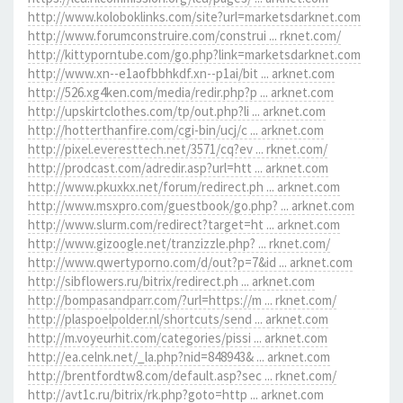
http://www.koloboklinks.com/site?url=marketsdarknet.com
http://www.forumconstruire.com/construi ... rknet.com/
http://kittyporntube.com/go.php?link=marketsdarknet.com
http://www.xn--e1aofbbhkdf.xn--p1ai/bit ... arknet.com
http://526.xg4ken.com/media/redir.php?p ... arknet.com
http://upskirtclothes.com/tp/out.php?li ... arknet.com
http://hotterthanfire.com/cgi-bin/ucj/c ... arknet.com
http://pixel.everesttech.net/3571/cq?ev ... rknet.com/
http://prodcast.com/adredir.asp?url=htt ... arknet.com
http://www.pkuxkx.net/forum/redirect.ph ... arknet.com
http://www.msxpro.com/guestbook/go.php? ... arknet.com
http://www.slurm.com/redirect?target=ht ... arknet.com
http://www.gizoogle.net/tranzizzle.php? ... rknet.com/
http://www.qwertyporno.com/d/out?p=7&id ... arknet.com
http://sibflowers.ru/bitrix/redirect.ph ... arknet.com
http://bompasandparr.com/?url=https://m ... rknet.com/
http://plaspoelpolder.nl/shortcuts/send ... arknet.com
http://m.voyeurhit.com/categories/pissi ... arknet.com
http://ea.celnk.net/_la.php?nid=848943& ... arknet.com
http://brentfordtw8.com/default.asp?sec ... rknet.com/
http://avt1c.ru/bitrix/rk.php?goto=http ... arknet.com