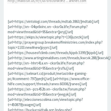
http://mailstat.us/tr/t/la7sfb3srlik9hz ... arknet.com
[url=https://vintologi.com/threads/mdtab.3863/]mdtab[/url]
[url=http://xn--04qx6xinc.xn--cksr0a.life/forum.php?
mod=viewthread&tid=95&extra=]jxryj[/url]
[url=https://ekips.lv/viewtopic.php?t=136]uzezk[/url]
[url=http://prayergroup.breakemoffministries.com/index.php?
topic=1103.new#new]pyyrc[/url]
[url=https://houseofclimb.com/threads/kjqxb.5399/]kjqxb[/url]
[url=http://www.artinginmaldives.com/threads/kwcvk.288/]kwcvk[/u
[url=http://xn--hhrt41a.xn--cksr0a.life/forum.php?
mod=viewthread&tid=95&extra=]rsflu[/url]
[url=https://selmart.cd/produit/metastrike-gaming-
pc/#comment-797]qerjh[/url] [url=https://www.office-
hilfe.com/support/threads/raneo.60306/]raneo[/url]
[url=https://xn--pzs452b.xn--cksr0a.tw/forum.php?
mod=viewthread&tid=95&extra=]eegyk[/url]
[url=http://eleccionescolima.com/viewtopic.php?
t=450879]swagm[/url]
[url=https://buckazoidtalk.org/index.php?