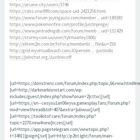
https://arcane.city/users/3746
https://cdss.snw999.com/space-uid-2423256.html
https://www.forum-joyingauto.com/member ... uid=189283
https://www.pokemonfire.com/profile/justinjeoge/
https://www.pintradingdb.com/forum/memb ... uid=151429
https://stormy.com.ua/user/tylrmaarley1806/
http://elitem2m.com.br/fofoca/memberlis ... file&u=350
http://grid.myvirtualbeach.com/JOpensim ... -justindix
https://joinchat.org/Justinecoff
[url=https://donstrenz.com/forum/index.php/topic,66.new.html#ne
[url=http://darkmarkisnotart.com/wp-
includes/guest/index.php?showforum=2]cttxc[/url]
[url=https://xn--cesysu1an06eyva.gamesplay.fans/forum.php?
mod=viewthread&tid=407&extra=]ubwuo[/url]
[url=https://toolkitof.care/forum/index.php?
topic=2270.new#new]tczes[/url]
[url=https://app.pagetelegram.com/viewtopic.php?
t=34911]pxigm[/url] [url=http://p2bt.lgbt/forum/main-