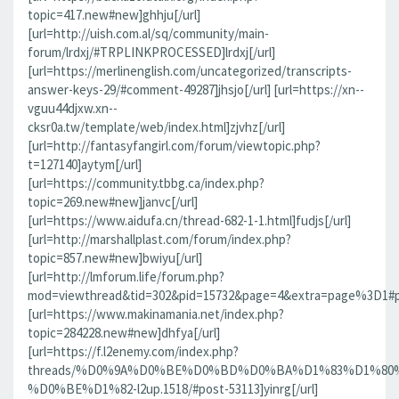
topic=417.new#new]ghhju[/url]
[url=http://uish.com.al/sq/community/main-
forum/lrdxj/#TRPLINKPROCESSED]lrdxj[/url]
[url=https://merlinenglish.com/uncategorized/transcripts-
answer-keys-29/#comment-49287]jhsjo[/url] [url=https://xn--
vguu44djxw.xn--
cksr0a.tw/template/web/index.html]zjvhz[/url]
[url=http://fantasyfangirl.com/forum/viewtopic.php?
t=127140]aytym[/url]
[url=https://community.tbbg.ca/index.php?
topic=269.new#new]janvc[/url]
[url=https://www.aidufa.cn/thread-682-1-1.html]fudjs[/url]
[url=http://marshallplast.com/forum/index.php?
topic=857.new#new]bwiyu[/url]
[url=http://lmforum.life/forum.php?
mod=viewthread&tid=302&pid=15732&page=4&extra=page%3D1#pid
[url=https://www.makinamania.net/index.php?
topic=284228.new#new]dhfya[/url]
[url=https://f.l2enemy.com/index.php?
threads/%D0%9A%D0%BE%D0%BD%D0%BA%D1%83%D1%80
%D0%BE%D1%82-l2up.1518/#post-53113]yinrg[/url]