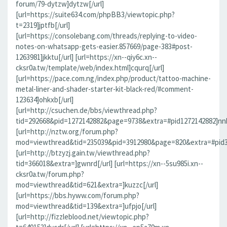
forum/79-dytzw]dytzw[/url]
[url=https://suite634.com/phpBB3/viewtopic.php?
t=2319]jptfb[/url]
[url=https://consolebang.com/threads/replying-to-video-
notes-on-whatsapp-gets-easier.857669/page-383#post-
1263981]jkktu[/url] [url=https://xn--qiy6c.xn--
cksr0a.tw/template/web/index.html]cqurq[/url]
[url=https://pace.com.ng/index.php/product/tattoo-machine-
metal-liner-and-shader-starter-kit-black-red/#comment-
123634]ohkxb[/url]
[url=http://csuchen.de/bbs/viewthread.php?
tid=292668&pid=1272142882&page=9738&extra=#pid1272142882]nnk
[url=http://nztw.org/forum.php?
mod=viewthread&tid=235039&pid=3912980&page=820&extra=#pid39
[url=http://btzyzj.gain.tw/viewthread.php?
tid=366018&extra=]gwnrd[/url] [url=https://xn--5su985i.xn--
cksr0a.tw/forum.php?
mod=viewthread&tid=621&extra=]kuzzc[/url]
[url=https://bbs.hyww.com/forum.php?
mod=viewthread&tid=139&extra=]ufpjo[/url]
[url=http://fizzleblood.net/viewtopic.php?