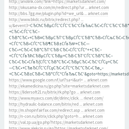
http://anolink.com/?link=https://marketsdarknet.com/
http://okusama-dx.com/m/redirect.php?ur ... arknet.com
http://bbs.7gg.me/plugin.php?id=we_url& ... arknet.com
http://www.bkdc.ru/bitrix/redirect.php? ...
u/&event3=
СЂСћСЂВµСЃС’СЃС’СЂС‘СЃвЂљСЂС•СЃС’СЂС‘СЂВ
+СЂС•СЃС’СЂС–
СЂВ°СЂС•+СЂВ¤СЂВµСЂТ‘СЂВµСЃС’СЂВ°СЂВ»СЃСљСЂС•СЂ
+СЃС“СЂВ»СЃС“СЂВ¶СЂВ±СЃвЂ№+СЂС—
СЂС•+СЂС•СЂВ°СЂТ‘СЂВ·СЂС•СЃС’СЃС“++СЂС–
+СЃС“СЃвЂћСЂВµСЃС’СЂВµ+СЂВ·СЂТ‘СЃС’СЂВ°СЂС–
СЂС•СЂС•СЃвЂ¦СЃС’СЂВ°СЂС•СЂВµСЂС•СЂС‘СЃСџ+СЂС
—СЂС•+СЂвЂСЃС’СЃСџСЂС•СЃС“СЂС”СЂС•СЂв„–
+СЂС•СЂВ±СЂВ»СЂВ°СЃС“СЃвЂљСЂС‘&goto=https://marketsda
https://www.google.com.nf/url?sa=i&url= ... arknet.com
http://ekamedicina.ru/go.php?site=marketsdarknet.com
https://lidersoft21.ru/bitrix/rk.php?go ... arknet.com
http://www.myavcs.com/dir/dirinc/click. ... rknet.com/
http://hydraulic-balance.com/bitrix/red ... arknet.com
http://m.shopinfairfax.com/redirect.asp ... arknet.com
http://n-con.ru/bitrix/click.php?goto=h ... arknet.com
http://val.zp.ua/go.php?https://marketsdarknet.com
http://www.alekcin.ru/go?https://marketsdarknet.com/