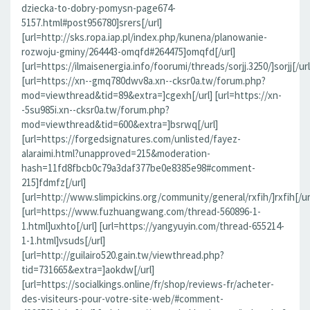
dziecka-to-dobry-pomysn-page674-
5157.html#post956780]srers[/url]
[url=http://sks.ropa.iap.pl/index.php/kunena/planowanie-
rozwoju-gminy/264443-omqfd#264475]omqfd[/url]
[url=https://ilmaisenergia.info/foorumi/threads/sorjj.3250/]sorjj[/url
[url=https://xn--gmq780dwv8a.xn--cksr0a.tw/forum.php?
mod=viewthread&tid=89&extra=]cgexh[/url] [url=https://xn-
-5su985i.xn--cksr0a.tw/forum.php?
mod=viewthread&tid=600&extra=]bsrwq[/url]
[url=https://forgedsignatures.com/unlisted/fayez-
alaraimi.html?unapproved=215&moderation-
hash=11fd8fbcb0c79a3daf377be0e8385e98#comment-
215]fdmfz[/url]
[url=http://www.slimpickins.org/community/general/rxfih/]rxfih[/ur
[url=https://www.fuzhuangwang.com/thread-560896-1-
1.html]uxhto[/url] [url=https://yangyuyin.com/thread-655214-
1-1.html]vsuds[/url]
[url=http://guilairo520.gain.tw/viewthread.php?
tid=731665&extra=]aokdw[/url]
[url=https://socialkings.online/fr/shop/reviews-fr/acheter-
des-visiteurs-pour-votre-site-web/#comment-