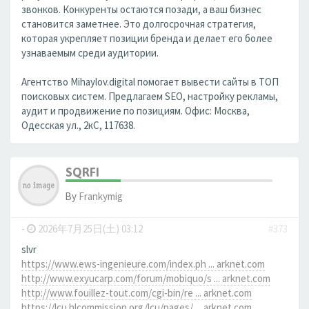
звонков. Конкуренты остаются позади, а ваш бизнес
становится заметнее. Это долгосрочная стратегия,
которая укрепляет позиции бренда и делает его более
узнаваемым среди аудитории.
Агентство Mihaylov.digital помогает вывести сайты в ТОП
поисковых систем. Предлагаем SEO, настройку рекламы,
аудит и продвижение по позициям. Офис: Москва,
Одесская ул., 2кС, 117638.
SQRFI
By
Frankymig
-
2026年7月25日(土) 03:12
#373
slvr
https://www.ews-ingenieure.com/index.ph ... arknet.com
http://www.exyucarp.com/forum/mobiquo/s ... arknet.com
http://www.fouillez-tout.com/cgi-bin/re ... arknet.com
https://lcu.hlcommission.org/lcu/pages/ ... arknet.com