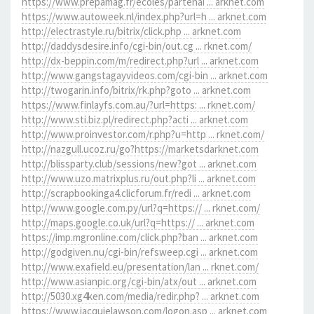
https://www.prepamag.fr/ecoles/partenai ... arknet.com
https://www.autoweek.nl/index.php?url=h ... arknet.com
http://electrastyle.ru/bitrix/click.php ... arknet.com
http://daddysdesire.info/cgi-bin/out.cg ... rknet.com/
http://dx-beppin.com/m/redirect.php?url ... arknet.com
http://www.gangstagayvideos.com/cgi-bin ... arknet.com
http://twogarin.info/bitrix/rk.php?goto ... arknet.com
https://www.finlayfs.com.au/?url=https: ... rknet.com/
http://www.sti.biz.pl/redirect.php?acti ... arknet.com
http://www.proinvestor.com/r.php?u=http ... rknet.com/
http://nazgull.ucoz.ru/go?https://marketsdarknet.com
http://blissparty.club/sessions/new?got ... arknet.com
http://www.uzo.matrixplus.ru/out.php?li ... arknet.com
http://scrapbookinga4.clicforum.fr/redi ... arknet.com
http://www.google.com.py/url?q=https:// ... rknet.com/
http://maps.google.co.uk/url?q=https:// ... arknet.com
https://imp.mgronline.com/click.php?ban ... arknet.com
http://godgiven.nu/cgi-bin/refsweep.cgi ... arknet.com
http://www.exafield.eu/presentation/lan ... rknet.com/
http://www.asianpic.org/cgi-bin/atx/out ... arknet.com
http://5030.xg4ken.com/media/redir.php? ... arknet.com
https://www.jacquielawson.com/logon.asp ... arknet.com