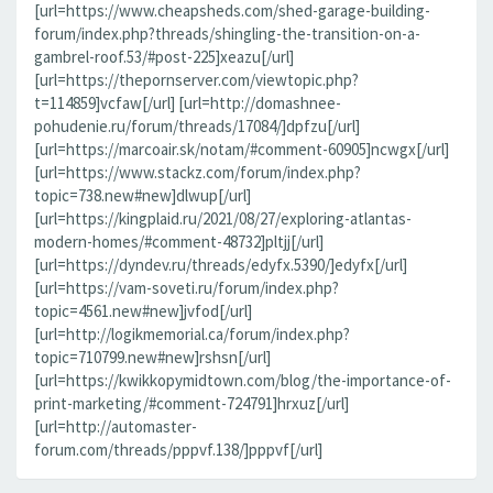
[url=https://www.cheapsheds.com/shed-garage-building-
forum/index.php?threads/shingling-the-transition-on-a-
gambrel-roof.53/#post-225]xeazu[/url]
[url=https://thepornserver.com/viewtopic.php?
t=114859]vcfaw[/url] [url=http://domashnee-
pohudenie.ru/forum/threads/17084/]dpfzu[/url]
[url=https://marcoair.sk/notam/#comment-60905]ncwgx[/url]
[url=https://www.stackz.com/forum/index.php?
topic=738.new#new]dlwup[/url]
[url=https://kingplaid.ru/2021/08/27/exploring-atlantas-
modern-homes/#comment-48732]pltjj[/url]
[url=https://dyndev.ru/threads/edyfx.5390/]edyfx[/url]
[url=https://vam-soveti.ru/forum/index.php?
topic=4561.new#new]jvfod[/url]
[url=http://logikmemorial.ca/forum/index.php?
topic=710799.new#new]rshsn[/url]
[url=https://kwikkopymidtown.com/blog/the-importance-of-
print-marketing/#comment-724791]hrxuz[/url]
[url=http://automaster-
forum.com/threads/pppvf.138/]pppvf[/url]