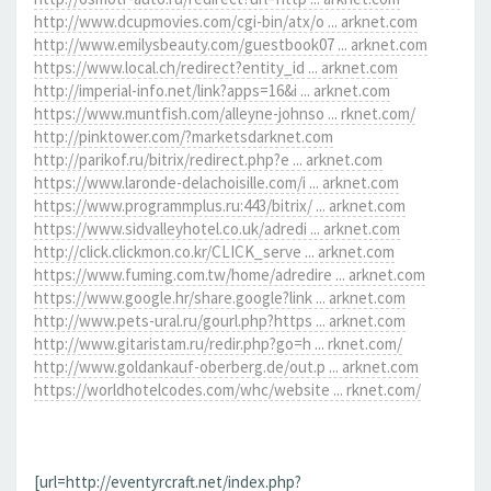
http://www.dcupmovies.com/cgi-bin/atx/o ... arknet.com
http://www.emilysbeauty.com/guestbook07 ... arknet.com
https://www.local.ch/redirect?entity_id ... arknet.com
http://imperial-info.net/link?apps=16&i ... arknet.com
https://www.muntfish.com/alleyne-johnso ... rknet.com/
http://pinktower.com/?marketsdarknet.com
http://parikof.ru/bitrix/redirect.php?e ... arknet.com
https://www.laronde-delachoisille.com/i ... arknet.com
https://www.programmplus.ru:443/bitrix/ ... arknet.com
https://www.sidvalleyhotel.co.uk/adredi ... arknet.com
http://click.clickmon.co.kr/CLICK_serve ... arknet.com
https://www.fuming.com.tw/home/adredire ... arknet.com
https://www.google.hr/share.google?link ... arknet.com
http://www.pets-ural.ru/gourl.php?https ... arknet.com
http://www.gitaristam.ru/redir.php?go=h ... rknet.com/
http://www.goldankauf-oberberg.de/out.p ... arknet.com
https://worldhotelcodes.com/whc/website ... rknet.com/
[url=http://eventyrcraft.net/index.php?