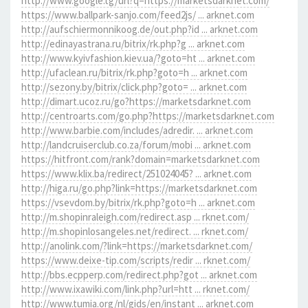
http://www.google.tg/url?q=https://marketsdarknet.com/
https://www.ballpark-sanjo.com/feed2js/ ... arknet.com
http://aufschiermonnikoog.de/out.php?id ... arknet.com
http://edinayastrana.ru/bitrix/rk.php?g ... arknet.com
http://www.kyivfashion.kiev.ua/?goto=ht ... arknet.com
http://ufaclean.ru/bitrix/rk.php?goto=h ... arknet.com
http://sezony.by/bitrix/click.php?goto= ... arknet.com
http://dimart.ucoz.ru/go?https://marketsdarknet.com
http://centroarts.com/go.php?https://marketsdarknet.com
http://www.barbie.com/includes/adredir. ... arknet.com
http://landcruiserclub.co.za/forum/mobi ... arknet.com
https://hitfront.com/rank?domain=marketsdarknet.com
https://www.klix.ba/redirect/251024045? ... arknet.com
http://higa.ru/go.php?link=https://marketsdarknet.com
https://vsevdom.by/bitrix/rk.php?goto=h ... arknet.com
http://m.shopinraleigh.com/redirect.asp ... rknet.com/
http://m.shopinlosangeles.net/redirect. ... rknet.com/
http://anolink.com/?link=https://marketsdarknet.com/
https://www.deixe-tip.com/scripts/redir ... rknet.com/
http://bbs.ecpperp.com/redirect.php?got ... arknet.com
http://www.ixawiki.com/link.php?url=htt ... rknet.com/
http://www.tumia.org/nl/gids/en/instant ... arknet.com