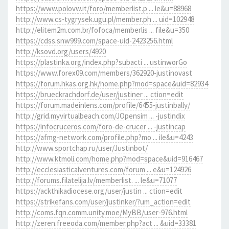
https://www.polovw.it/foro/memberlist.p ... le&u=88968
http://www.cs-tygrysek.ugu.pl/member.ph ... uid=102948
http://elitem2m.com.br/fofoca/memberlis ... file&u=350
https://cdss.snw999.com/space-uid-2423256.html
http://ksovd.org/users/4920
https://plastinka.org/index.php?subacti ... ustinworGo
https://www.forex09.com/members/362920-justinovast
https://forum.hkas.org.hk/home.php?mod=space&uid=82934
https://brueckrachdorf.de/user/justiner ... ction=edit
https://forum.madeinlens.com/profile/6455-justinbally/
http://grid.myvirtualbeach.com/JOpensim ... -justindix
https://infocruceros.com/foro-de-crucer ... -justincap
https://afmg-network.com/profile.php?mo ... ile&u=4243
http://www.sportchap.ru/user/Justinbot/
http://www.ktmoli.com/home.php?mod=space&uid=916467
http://ecclesiasticalventures.com/forum ... e&u=124926
http://forums.filatelija.lv/memberlist. ... le&u=71077
https://ackthikadiocese.org/user/justin ... ction=edit
https://strikefans.com/user/justinker/?um_action=edit
http://coms.fqn.comm.unity.moe/MyBB/user-976.html
http://zeren.freeoda.com/member.php?act ... &uid=33381