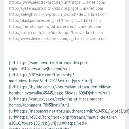
https://www.electro-test.be/?url=https: ... rknet.com/
http://systema.pro/bitrix/click.php?got ... arknet.com
http://selvighair.dk/?wptouch_switch=de ... arknet.com
http://blackpictures.net/jcet/tiov.cgi? ... arknet.com
https://inetshopper.ru/bitrix/redirect. ... arknet.com
http://r.turn.com/r/click?id=07sbpf7hzs ... arknet.com
http://www.divineselfshots.com/cgi-bin/ ... arknet.com
[url=https://vam-soveti.ru/forum/index.php?
topic=4610.new#new]hmvom[/url]
[url=https://787site.com/forum.php?
mod=viewthread&tid=2108&extra=]qazcz[/url]
[url=https://hytale.com.tr/konu/selam-steam-den-ekleyin-
beraber-oynayalim.45445/page-5#post-69849]obmry[/url]
[url=https://canucklist.ca/exploring-atlantas-modern-
homes/#comment-7895]iwnij[/url]
[url=https://neosmart.net/forums/threads/wjbfc.34531/]wjbfc[/url
[url=https://e30.cl/foro/index.php?threads/manual-de-taller-
e30.10/#post-158]lrlrb[/url] [url=https://edn-