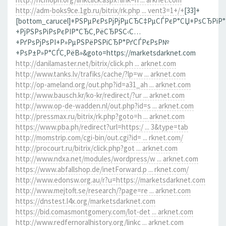
http://adm-boks9ce.1gb.ru/bitrix/rk.php ... vent3=1+/+
[33]+
[bottom_carucel]+РЅРµРєРѕРјРјРµСЂС‡РµСЃРєР°СЏ+РѕСЂРіР
+РјРЅРѕРіРѕРєРІР°СЂС‚РёСЂРЅС‹С…
+РґРѕРјРѕРІ+Р»РµРЅРёРЅРіСЂР°РґСЃРєРѕР№
+РѕР±Р»Р°СЃС‚РёВ»&goto=https://marketsdarknet.com
http://danilamaster.net/bitrix/click.ph ... arknet.com
http://www.tanks.lv/trafiks/cache/?lp=w ... arknet.com
http://op-ameland.org/out.php?id=a31_ah ... arknet.com
http://www.bausch.kr/ko-kr/redirect/?ur ... arknet.com
http://www.op-de-wadden.nl/out.php?id=s ... arknet.com
http://pressmax.ru/bitrix/rk.php?goto=h ... arknet.com
https://www.pba.ph/redirect?url=https:/ ... 3&type=tab
http://momstrip.com/cgi-bin/out.cgi?id= ... rknet.com/
http://procourt.ru/bitrix/click.php?got ... arknet.com
http://www.ndxa.net/modules/wordpress/w ... arknet.com
https://www.abfallshop.de/inetForward.p ... rknet.com/
http://www.edonsw.org.au/r?u=https://marketsdarknet.com
http://www.mejtoft.se/research/?page=re ... arknet.com
https://dnstest.l4x.org/marketsdarknet.com
https://bid.comasmontgomery.com/lot-det ... arknet.com
http://www.redfernoralhistory.org/linkc ... arknet.com