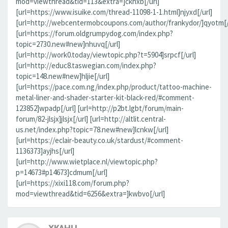
mod=viewthread&tid=113&extra=]ckhxb[/url]
[url=https://www.isuike.com/thread-11098-1-1.html]njyxd[/url]
[url=http://webcentermobcoupons.com/author/frankydor/]qyotm[/
[url=https://forum.oldgrumpydog.com/index.php?
topic=2730.new#new]nhuvq[/url]
[url=http://work0.today/viewtopic.php?t=5904]srpcf[/url]
[url=http://educ8.taswegian.com/index.php?
topic=148.new#new]hljie[/url]
[url=https://pace.com.ng/index.php/product/tattoo-machine-
metal-liner-and-shader-starter-kit-black-red/#comment-
123852]wpadp[/url] [url=http://p2bt.lgbt/forum/main-
forum/82-jlsjx]jlsjx[/url] [url=http://altlit.central-
us.net/index.php?topic=78.new#new]lcnkw[/url]
[url=https://eclair-beauty.co.uk/stardust/#comment-
1136373]ayjhs[/url]
[url=http://www.wietplace.nl/viewtopic.php?
p=14673#p14673]cdmum[/url]
[url=https://xixi118.com/forum.php?
mod=viewthread&tid=6256&extra=]kwbvo[/url]