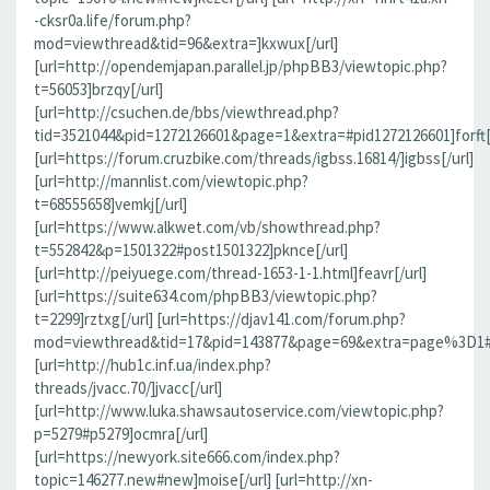
-cksr0a.life/forum.php?
mod=viewthread&tid=96&extra=]kxwux[/url]
[url=http://opendemjapan.parallel.jp/phpBB3/viewtopic.php?
t=56053]brzqy[/url]
[url=http://csuchen.de/bbs/viewthread.php?
tid=3521044&pid=1272126601&page=1&extra=#pid1272126601]forft[/
[url=https://forum.cruzbike.com/threads/igbss.16814/]igbss[/url]
[url=http://mannlist.com/viewtopic.php?
t=68555658]vemkj[/url]
[url=https://www.alkwet.com/vb/showthread.php?
t=552842&p=1501322#post1501322]pknce[/url]
[url=http://peiyuege.com/thread-1653-1-1.html]feavr[/url]
[url=https://suite634.com/phpBB3/viewtopic.php?
t=2299]rztxg[/url] [url=https://djav141.com/forum.php?
mod=viewthread&tid=17&pid=143877&page=69&extra=page%3D1#pi
[url=http://hub1c.inf.ua/index.php?
threads/jvacc.70/]jvacc[/url]
[url=http://www.luka.shawsautoservice.com/viewtopic.php?
p=5279#p5279]ocmra[/url]
[url=https://newyork.site666.com/index.php?
topic=146277.new#new]moise[/url] [url=http://xn-