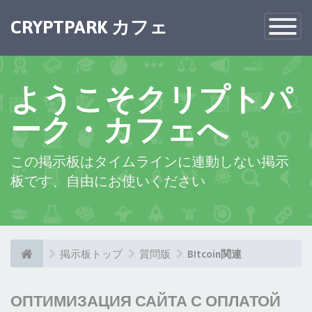
CRYPTPARK カフェ
Toggle
Navigatio
ようこそクリプトパ
ーク・カフェへ
この掲示板はタイムラインに連動しない掲示
板です、自由にお使いください
掲示板トップ
質問版
BItcoin関連
ОПТИМИЗАЦИЯ САЙТА С ОПЛАТОЙ