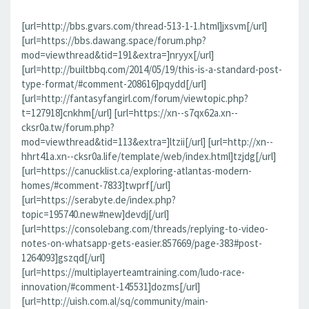
[url=http://bbs.gvars.com/thread-513-1-1.html]jxsvm[/url]
[url=https://bbs.dawang.space/forum.php?
mod=viewthread&tid=191&extra=]nryyx[/url]
[url=http://builtbbq.com/2014/05/19/this-is-a-standard-post-
type-format/#comment-208616]pqydd[/url]
[url=http://fantasyfangirl.com/forum/viewtopic.php?
t=127918]cnkhm[/url] [url=https://xn--s7qx62a.xn--
cksr0a.tw/forum.php?
mod=viewthread&tid=113&extra=]ltzii[/url] [url=http://xn--
hhrt41a.xn--cksr0a.life/template/web/index.html]tzjdg[/url]
[url=https://canucklist.ca/exploring-atlantas-modern-
homes/#comment-7833]twprf[/url]
[url=https://serabyte.de/index.php?
topic=195740.new#new]devdj[/url]
[url=https://consolebang.com/threads/replying-to-video-
notes-on-whatsapp-gets-easier.857669/page-383#post-
1264093]gszqd[/url]
[url=https://multiplayerteamtraining.com/ludo-race-
innovation/#comment-145531]dozms[/url]
[url=http://uish.com.al/sq/community/main-