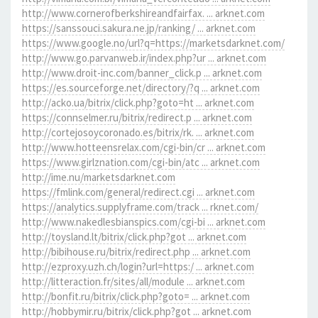
http://www.cornerofberkshireandfairfax. ... arknet.com
https://sanssouci.sakura.ne.jp/ranking/ ... arknet.com
https://www.google.no/url?q=https://marketsdarknet.com/
http://www.go.parvanweb.ir/index.php?ur ... arknet.com
http://www.droit-inc.com/banner_click.p ... arknet.com
https://es.sourceforge.net/directory/?q ... arknet.com
http://acko.ua/bitrix/click.php?goto=ht ... arknet.com
https://connselmer.ru/bitrix/redirect.p ... arknet.com
http://cortejosoycoronado.es/bitrix/rk. ... arknet.com
http://www.hotteensrelax.com/cgi-bin/cr ... arknet.com
https://www.girlznation.com/cgi-bin/atc ... arknet.com
http://ime.nu/marketsdarknet.com
https://fmlink.com/general/redirect.cgi ... arknet.com
https://analytics.supplyframe.com/track ... rknet.com/
http://www.nakedlesbianspics.com/cgi-bi ... arknet.com
http://toysland.lt/bitrix/click.php?got ... arknet.com
http://bibihouse.ru/bitrix/redirect.php ... arknet.com
http://ezproxy.uzh.ch/login?url=https:/ ... arknet.com
http://litteraction.fr/sites/all/module ... arknet.com
http://bonfit.ru/bitrix/click.php?goto= ... arknet.com
http://hobbymir.ru/bitrix/click.php?got ... arknet.com