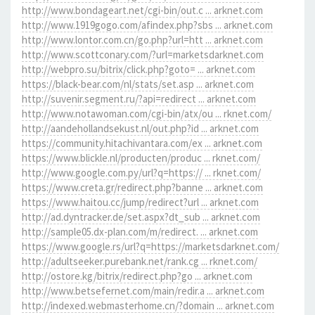
http://www.bondageart.net/cgi-bin/out.c ... arknet.com
http://www.1919gogo.com/afindex.php?sbs ... arknet.com
http://www.lontor.com.cn/go.php?url=htt ... arknet.com
http://www.scottconary.com/?url=marketsdarknet.com
http://webpro.su/bitrix/click.php?goto= ... arknet.com
https://black-bear.com/nl/stats/set.asp ... arknet.com
http://suvenir.segment.ru/?api=redirect ... arknet.com
http://www.notawoman.com/cgi-bin/atx/ou ... rknet.com/
http://aandehollandsekust.nl/out.php?id ... arknet.com
https://community.hitachivantara.com/ex ... arknet.com
https://www.blickle.nl/producten/produc ... rknet.com/
http://www.google.com.py/url?q=https:// ... rknet.com/
https://www.creta.gr/redirect.php?banne ... arknet.com
https://www.haitou.cc/jump/redirect?url ... arknet.com
http://ad.dyntracker.de/set.aspx?dt_sub ... arknet.com
http://sample05.dx-plan.com/m/redirect. ... arknet.com
https://www.google.rs/url?q=https://marketsdarknet.com/
http://adultseeker.purebank.net/rank.cg ... rknet.com/
http://ostore.kg/bitrix/redirect.php?go ... arknet.com
http://www.betsefernet.com/main/redir.a ... arknet.com
http://indexed.webmasterhome.cn/?domain ... arknet.com