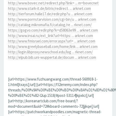
http://www.bovec.net/redirect.php?link= ... m=bovecnet
http://www.stark-it.de/bitrix/redirect. ... arknet.com
http://tierforum.halle17.de/redir.php?u ... arknet.com
http://www.pornstarvision.com/cgi-bin/u ... arknet.com
http://catalog.mikromafia.fi/catalog/re ... rknet.com/
https://gogvo.com/redir.php?k=d58063e99 ... arknet.com
http://www.insai.ru/ext_link?url=https: ... arknet.com
http://www.fmisrael.com/error.aspx?url= ... arknet.com
http://www.greelybaseball.com/home/link ... arknet.com
http://login.libproxy.newschool.edu/log ... rknet.com/
http://elpub.bib.uni-wuppertal.de/docum ... arknet.com
[url=https://www.fuzhuangwang.com/thread-560918-1-
1.html]txays[/url] [url=https://f.l2enemy.com/index.php?
threads/%D0%9A%D0%BE%D0%BD%D0%BA%D1%83%D1%80
%D0%BE%D1%82-l2up.1518/#post-53114]kpxkz[/url]
[url=http://koreanartclub.com/free-board/?
mod=document&uid=72#kboard-comments-72]jjkqe[/url]
[url=https://patchworkandpoodles.com/magnetic-thread-