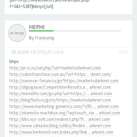
f=3&t=5287]kbnys[/url]
HEPHI
By
Frankymig
-
2026年7月27日(月) 14:10
#380
bhpc
http://pr-ic.ru/sel.php/?url=marketsdarknet.com
http://salonfranchise.com.au/?url=https ... rknet.com/
http://samovar-forum.ru/go?https://marketsdarknet.com
http://sligogaa.ie/CompetitionResults.a ... arknet.com
http://menslife.com/go.php?url=https:// ... arknet.com
http://blogflash.ru/goto/https://marketsdarknet.com
https://www.marketing-generics.com/?URL ... arknet.com
http://okamoto-machikyo.org/?wptouch_sw ... arknet.com
http://bbs.xyz-soft.com/redirect.php?fi ... arknet.com
http://www.zahia.be/blog/utility/Redire ... arknet.com
http://www.berberich.net/index.php?link ... arknet.com