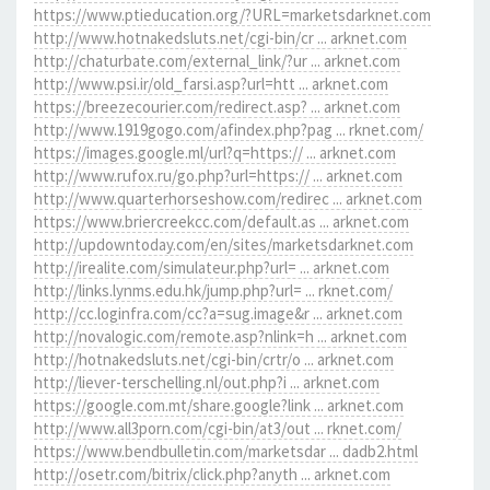
https://www.ptieducation.org/?URL=marketsdarknet.com
http://www.hotnakedsluts.net/cgi-bin/cr ... arknet.com
http://chaturbate.com/external_link/?ur ... arknet.com
http://www.psi.ir/old_farsi.asp?url=htt ... arknet.com
https://breezecourier.com/redirect.asp? ... arknet.com
http://www.1919gogo.com/afindex.php?pag ... rknet.com/
https://images.google.ml/url?q=https:// ... arknet.com
http://www.rufox.ru/go.php?url=https:// ... arknet.com
http://www.quarterhorseshow.com/redirec ... arknet.com
https://www.briercreekcc.com/default.as ... arknet.com
http://updowntoday.com/en/sites/marketsdarknet.com
http://irealite.com/simulateur.php?url= ... arknet.com
http://links.lynms.edu.hk/jump.php?url= ... rknet.com/
http://cc.loginfra.com/cc?a=sug.image&r ... arknet.com
http://novalogic.com/remote.asp?nlink=h ... arknet.com
http://hotnakedsluts.net/cgi-bin/crtr/o ... arknet.com
http://liever-terschelling.nl/out.php?i ... arknet.com
https://google.com.mt/share.google?link ... arknet.com
http://www.all3porn.com/cgi-bin/at3/out ... rknet.com/
https://www.bendbulletin.com/marketsdar ... dadb2.html
http://osetr.com/bitrix/click.php?anyth ... arknet.com