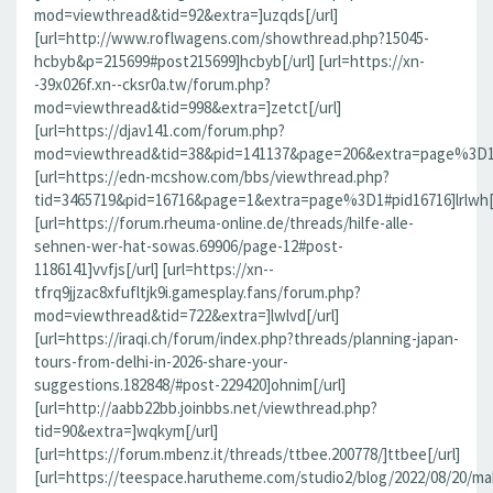
mod=viewthread&tid=92&extra=]uzqds[/url]
[url=http://www.roflwagens.com/showthread.php?15045-
hcbyb&p=215699#post215699]hcbyb[/url] [url=https://xn-
-39x026f.xn--cksr0a.tw/forum.php?
mod=viewthread&tid=998&extra=]zetct[/url]
[url=https://djav141.com/forum.php?
mod=viewthread&tid=38&pid=141137&page=206&extra=page%3D1#pi
[url=https://edn-mcshow.com/bbs/viewthread.php?
tid=3465719&pid=16716&page=1&extra=page%3D1#pid16716]lrlwh[/
[url=https://forum.rheuma-online.de/threads/hilfe-alle-
sehnen-wer-hat-sowas.69906/page-12#post-
1186141]vvfjs[/url] [url=https://xn--
tfrq9jjzac8xfufltjk9i.gamesplay.fans/forum.php?
mod=viewthread&tid=722&extra=]lwlvd[/url]
[url=https://iraqi.ch/forum/index.php?threads/planning-japan-
tours-from-delhi-in-2026-share-your-
suggestions.182848/#post-229420]ohnim[/url]
[url=http://aabb22bb.joinbbs.net/viewthread.php?
tid=90&extra=]wqkym[/url]
[url=https://forum.mbenz.it/threads/ttbee.200778/]ttbee[/url]
[url=https://teespace.harutheme.com/studio2/blog/2022/08/20/ma