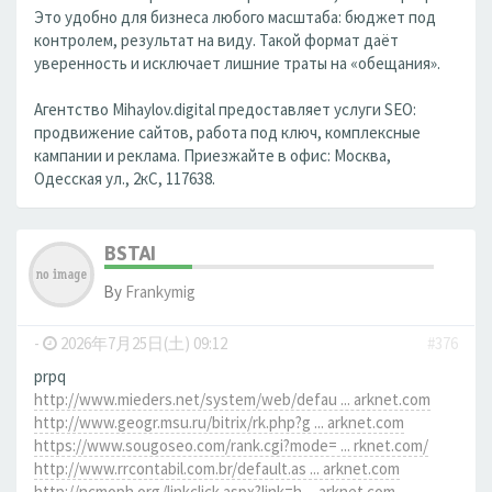
Это удобно для бизнеса любого масштаба: бюджет под
контролем, результат на виду. Такой формат даёт
уверенность и исключает лишние траты на «обещания».
Агентство Mihaylov.digital предоставляет услуги SEO:
продвижение сайтов, работа под ключ, комплексные
кампании и реклама. Приезжайте в офис: Москва,
Одесская ул., 2кС, 117638.
BSTAI
By
Frankymig
-
2026年7月25日(土) 09:12
#376
prpq
http://www.mieders.net/system/web/defau ... arknet.com
http://www.geogr.msu.ru/bitrix/rk.php?g ... arknet.com
https://www.sougoseo.com/rank.cgi?mode= ... rknet.com/
http://www.rrcontabil.com.br/default.as ... arknet.com
http://ncmoph.org/linkclick.aspx?link=h ... arknet.com