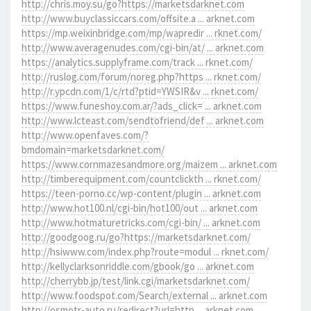
http://chris.moy.su/go?https://marketsdarknet.com
http://www.buyclassiccars.com/offsite.a ... arknet.com
https://mp.weixinbridge.com/mp/wapredir ... rknet.com/
http://www.averagenudes.com/cgi-bin/at/ ... arknet.com
https://analytics.supplyframe.com/track ... rknet.com/
http://ruslog.com/forum/noreg.php?https ... rknet.com/
http://r.ypcdn.com/1/c/rtd?ptid=YWSIR&v ... rknet.com/
https://www.funeshoy.com.ar/?ads_click= ... arknet.com
http://www.lcteast.com/sendtofriend/def ... arknet.com
http://www.openfaves.com/?
bmdomain=marketsdarknet.com/
https://www.cornmazesandmore.org/maizem ... arknet.com
http://timberequipment.com/countclickth ... rknet.com/
https://teen-porno.cc/wp-content/plugin ... arknet.com
http://www.hot100.nl/cgi-bin/hot100/out ... arknet.com
http://www.hotmaturetricks.com/cgi-bin/ ... arknet.com
http://goodgoog.ru/go?https://marketsdarknet.com/
http://hsiwww.com/index.php?route=modul ... rknet.com/
http://kellyclarksonriddle.com/gbook/go ... arknet.com
http://cherrybb.jp/test/link.cgi/marketsdarknet.com/
http://www.foodspot.com/Search/external ... arknet.com
http://osmotr-auto.ru/redirect?url=http ... arknet.com