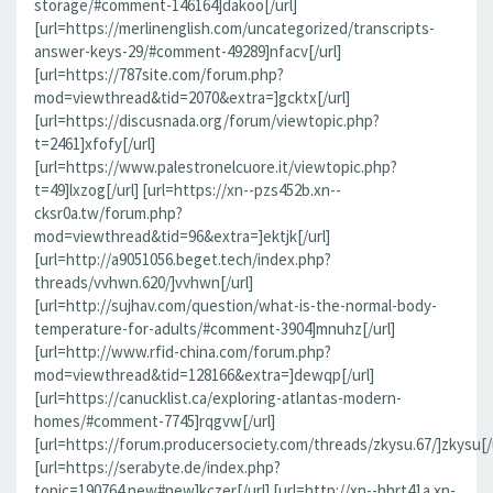
storage/#comment-146164]dakoo[/url]
[url=https://merlinenglish.com/uncategorized/transcripts-
answer-keys-29/#comment-49289]nfacv[/url]
[url=https://787site.com/forum.php?
mod=viewthread&tid=2070&extra=]gcktx[/url]
[url=https://discusnada.org/forum/viewtopic.php?
t=2461]xfofy[/url]
[url=https://www.palestronelcuore.it/viewtopic.php?
t=49]lxzog[/url] [url=https://xn--pzs452b.xn--
cksr0a.tw/forum.php?
mod=viewthread&tid=96&extra=]ektjk[/url]
[url=http://a9051056.beget.tech/index.php?
threads/vvhwn.620/]vvhwn[/url]
[url=http://sujhav.com/question/what-is-the-normal-body-
temperature-for-adults/#comment-3904]mnuhz[/url]
[url=http://www.rfid-china.com/forum.php?
mod=viewthread&tid=128166&extra=]dewqp[/url]
[url=https://canucklist.ca/exploring-atlantas-modern-
homes/#comment-7745]rqgvw[/url]
[url=https://forum.producersociety.com/threads/zkysu.67/]zkysu[/u
[url=https://serabyte.de/index.php?
topic=190764.new#new]kczer[/url] [url=http://xn--hhrt41a.xn-