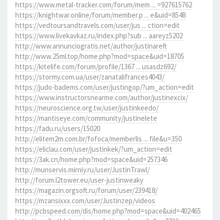
https://www.metal-tracker.com/forum/mem ... =927615762
https://knightwar.online/forum/member.p ... e&uid=8548
https://vedtoursandtravels.com/user/jus ... ction=edit
https://www.livekavkaz.ru/index.php?sub ... aareyz5202
http://www.annunciogratis.net/author/justinareft
http://www.25ml.top/home.php?mod=space&uid=18705
https://kitelife.com/forum/profile/1367 ... usasdz692/
https://stormy.com.ua/user/zanatalifrances4043/
https://judo-badems.com/user/justingop/?um_action=edit
https://www.instructorsnearme.com/author/justinexcix/
https://neuroscience.org.tw/user/justinkeedo/
https://mantiseye.com/community/justinelete
https://fadu.ru/users/15020
http://elitem2m.com.br/fofoca/memberlis ... file&u=350
https://eliclau.com/user/justinkek/?um_action=edit
https://3ak.cn/home.php?mod=space&uid=257346
http://munservis.mirniy.ru/user/JustinTrawl/
http://forum.l2tower.eu/user-justinweaky
https://magazin.orgsoft.ru/forum/user/239418/
https://mzansixxx.com/user/Justinzep/videos
http://pcbspeed.com/dis/home.php?mod=space&uid=402465