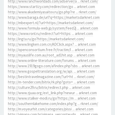
http://www.ranchworldads.com/adserver/a ... rknet.com/
https://www.startizy.com/redirection/go ... arknet.com
http://www.akademiyasaitov.ru/go.php?re ... rknet.com/
http://www.baraga.de/url?q=https://marketsdarknet.com
http://mbexpert.nl/?url=https://marketsdarknet.com/
http://www.formula-web.jp/system/feed2j ... arknet.com
https://www.ronl.ru/redirect?url=https: ... arknet.com
http://ingta.ru/go?https://marketsdarknet.com/
http://www.lingken.com.cn/ADClick.aspx? ... arknet.com
http://openconsortium.free.fr/tractim/l ... arknet.com
http://myauslife.com.au/root_ad1hit.asp ... arknet.com
http://www.online-literature.com/forums ... arknet.com
http://www.1919gogo.com/afindex.php?sbs ... arknet.com
http://www.gospeltranslation.org/w/api. ... arknet.com
http://bestintravelmagazine.com/?url=ht ... rknet.com/
http://m-tender.com/bitrix/rk.php?goto= ... arknet.com
http://culture29.ru/bitrix/redirect.php ... arknet.com
http://www.zjuaa.org/ext_link.php?newur ... arknet.com
http://www.stalker-modi.ru/go?https://m ... arknet.com
http://southernlakehome.com/index.php?g ... rknet.com/
http://m.voyeurhit.com/categories/pissi ... arknet.com
http://vimana.com.br/vimana_verconteudo ... arknet.com