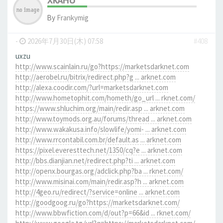
XKAHU
By
Frankymig
-
2026年7月30日(木) 07:58
#408
uxzu
http://www.scainlain.ru/go?https://marketsdarknet.com
http://aerobel.ru/bitrix/redirect.php?g ... arknet.com
http://alexa.coodir.com/?url=marketsdarknet.com
http://www.hometophit.com/hometh/go_url ... rknet.com/
https://www.shluchim.org/main/redir.asp ... arknet.com
http://www.toymods.org.au/forums/thread ... arknet.com
http://www.wakakusa.info/slowlife/yomi- ... arknet.com
http://www.rrcontabil.com.br/default.as ... arknet.com
https://pixel.everesttech.net/1350/cq?e ... arknet.com
http://bbs.dianjian.net/redirect.php?ti ... arknet.com
http://openx.bourgas.org/adclick.php?ba ... rknet.com/
http://www.misinai.com/main/redir.asp?h ... arknet.com
http://4geo.ru/redirect/?service=online ... arknet.com
http://goodgoog.ru/go?https://marketsdarknet.com/
http://www.bbwfiction.com/d/out?p=66&id ... rknet.com/