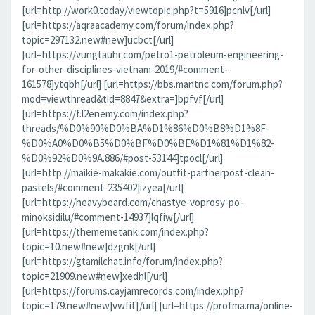
[url=http://work0.today/viewtopic.php?t=5916]pcnlv[/url]
[url=https://aqraacademy.com/forum/index.php?
topic=297132.new#new]ucbct[/url]
[url=https://vungtauhr.com/petro1-petroleum-engineering-
for-other-disciplines-vietnam-2019/#comment-
161578]ytqbh[/url] [url=https://bbs.mantnc.com/forum.php?
mod=viewthread&tid=8847&extra=]bpfvf[/url]
[url=https://f.l2enemy.com/index.php?
threads/%D0%90%D0%BA%D1%86%D0%B8%D1%8F-
%D0%A0%D0%B5%D0%BF%D0%BE%D1%81%D1%82-
%D0%92%D0%9A.886/#post-53144]tpocl[/url]
[url=http://maikie-makakie.com/outfit-partnerpost-clean-
pastels/#comment-235402]izyea[/url]
[url=https://heavybeard.com/chastye-voprosy-po-
minoksidilu/#comment-14937]lqfiw[/url]
[url=https://thememetank.com/index.php?
topic=10.new#new]dzgnk[/url]
[url=https://gtamilchat.info/forum/index.php?
topic=21909.new#new]xedhl[/url]
[url=https://forums.cayjamrecords.com/index.php?
topic=179.new#new]vwfit[/url] [url=https://profma.ma/online-