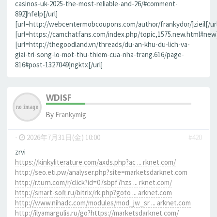
casinos-uk-2025-the-most-reliable-and-26/#comment-
892]hfelp[/url]
[url=http://webcentermobcoupons.com/author/frankydor/]zieil[/url
[url=https://camchatfans.com/index.php/topic,1575.new.html#new
[url=http://thegoodland.vn/threads/du-an-khu-du-lich-va-
giai-tri-song-lo-mot-thu-thiem-cua-nha-trang.616/page-
816#post-1327049]ngktx[/url]
WDISF
By
Frankymig
-
2026年7月31日(金) 10:00
#420
zrvi
https://kinkyliterature.com/axds.php?ac ... rknet.com/
http://seo.eti.pw/analyser.php?site=marketsdarknet.com
http://r.turn.com/r/click?id=07sbpf7hzs ... rknet.com/
http://smart-soft.ru/bitrix/rk.php?goto ... arknet.com
http://www.nihadc.com/modules/mod_jw_sr ... arknet.com
http://ilyamargulis.ru/go?https://marketsdarknet.com/