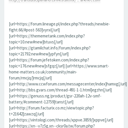
[url=https://forum.lineage.pl/index.php?threads/newbie-
fight.66/#post-563]vyrxi[/url]
[url=https://thememetank.com/index.php?
topic=10.new#new]btuvs[/url]
[url=https://gtamilchat.info/forum/index.php?
topic=21792.new#new]ypfyn[/url]
[url=https://forum.jefetoken.com/index.php?
topic=176.new#new]sfgqz[/url] [url=https://www.smart-
home-matters.co.uk/community/main-
forum/rmcjq/]rmcjq[/url]
[url=http://www.ccwforum.com/messagecenter/index]hamxg[/url]
[url=http://bbs.gvars.com/thread-491-1-1.html]egzhn[/url]
[url=https://genuss.ng/product/gsr-220ah-12v-smf-
battery/#comment-12759]tanst[/url]
[url=http://forum.facturix.co.mz/viewtopic.php?
t=21642]zawzq[/url]
[url=https://vintologi.com/threads/xppve.3859/]xppve[/url]
[url=https://xn--v7z5g.xn--cksr0a.tw/forum.php?