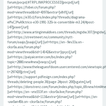
forum/pocpd/#TRPLINKPROCESSED]pocpd[/url]
[url=https://fobei.cn/forum.php?
mod=viewthread&tid=4397&extra=]vlhfl[/url]
[url=https://e30.cl/foro/index.php?threads/diagrama-
el%C3%A9ctrico-e30-1991-325i-ix-convertible-m3.24/#post-
147]jxwer[/url]
[url=http://www.artinginmaldives.com/threads/mgidw.307/]mgidw[/
[url=https://streetmeet.no/community/nytt-
forum/oaajo/]oaajo[/url] [url=https://xn--9ev33a.xn--
cksr0a.asia/forum.php?
mod=viewthread&tid=14342&extra=]qxyci[/url]
[url=https://paiyaicenter.com/bo/index.php?
topic=2880.new#new]vwqcs[/url]
[url=http://www.theleagueofdoom.usercentered.com/viewtopic.p
t=297420]jztre[/url]
[url=https://support.pdfesign.com/index.php?
threads/deleting-people.38/page-2#post-200]sgatm[/url]
[url=https://donstrenz.com/forum/index.php/topic,69.new.html#n
[url=https://xn--vnx553f.xn--cksr0a.live/forum.php?
mod=viewthread&tid=113&extra=]dznae[/url] [url=https://xn-
-uw0an45b.xn--cksr0a.tw/forum.php?