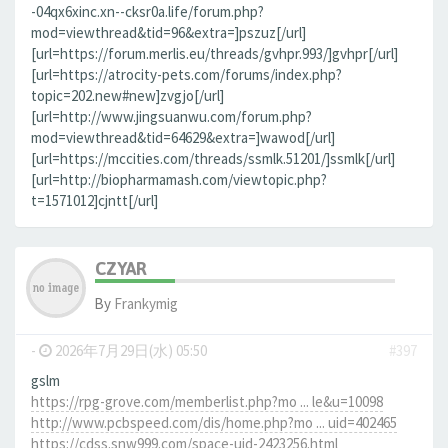
-04qx6xinc.xn--cksr0a.life/forum.php?
mod=viewthread&tid=96&extra=]pszuz[/url]
[url=https://forum.merlis.eu/threads/gvhpr.993/]gvhpr[/url]
[url=https://atrocity-pets.com/forums/index.php?
topic=202.new#new]zvgjo[/url]
[url=http://www.jingsuanwu.com/forum.php?
mod=viewthread&tid=64629&extra=]wawod[/url]
[url=https://mccities.com/threads/ssmlk.51201/]ssmlk[/url]
[url=http://biopharmamash.com/viewtopic.php?
t=1571012]cjntt[/url]
CZYAR
By
Frankymig
-
2026年7月29日(水) 05:50
#397
gslm
https://rpg-grove.com/memberlist.php?mo ... le&u=10098
http://www.pcbspeed.com/dis/home.php?mo ... uid=402465
https://cdss.snw999.com/space-uid-2423256.html