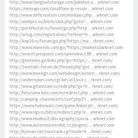
http://www.hangoutstorage.com/jukebox.a ... arknet.com
https://mmoapi.com/cloudflare-ip-resolv ... arknet.com
http://www.deficreation.com/modules.php ... arknet.com
http://webpro.su/bitrix/click.php?goto= ... arknet.com
http://portirkutsk.ru/forum/go.php?http ... arknet.com
http://wtug.com/registration/?referer=h ... arknet.com
http://kop16.ru/forum/go.php?https://ma ... rknet.com/
http://www.manreds.com/go/?https://marketsdarknet.com
http://search.proquest.com/openview/c89 ... arknet.com
http://geotimes.ge/links.php?go=https:/ ... rknet.com/
http://zweitakt-forum.de/thread.php?got ... arknet.com
http://www.beesign.com/webdesign/extern ... rknet.com/
http://undernylon.com/cgi-bin/at3/out.c ... rknet.com/
http://www.gitaristam.ru/redir.php?go=h ... rknet.com/
http://hitozuma-kiss.com/m/redirect.php ... arknet.com
http://camping-channel.info/surf.php3?i ... arknet.com
https://www.hobowars.com/game/linker.ph ... rknet.com/
http://www.ngv.ru/bitrix/redirect.php?e ... arknet.com
http://www.elodea.it/discography/specia ... arknet.com
http://www.autonosicetrebic.cz/plugins/ ... arknet.com
http://kyonan.net/navi/rank.cgi?mode=li ... rknet.com/
http://transdisciplinario.cinvestav.mx/ ... arknet.com