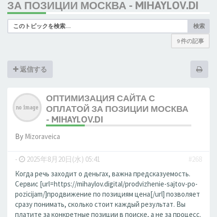
ЗА ПОЗИЦИИ МОСКВА - MIHAYLOV.DI
検索
9 件の記事
返信する
ОПТИМИЗАЦИЯ САЙТА С
ОПЛАТОЙ ЗА ПОЗИЦИИ МОСКВА
- MIHAYLOV.DI
By
Mizoraveica
-
2025年8月20日(水) 05:41
#268
Когда речь заходит о деньгах, важна предсказуемость.
Сервис [url=https://mihaylov.digital/prodvizhenie-sajtov-po-
pozicijam/]продвижение по позициям цена[/url] позволяет
сразу понимать, сколько стоит каждый результат. Вы
платите за конкретные позиции в поиске, а не за процесс.