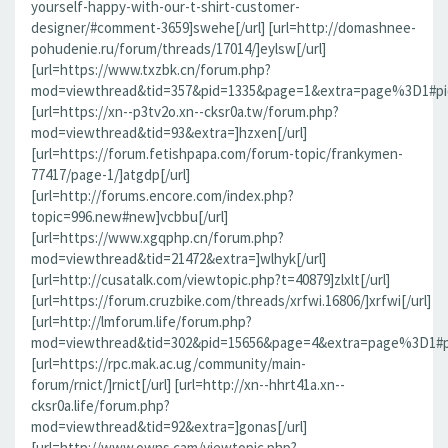
yourself-happy-with-our-t-shirt-customer-
designer/#comment-3659]swehe[/url] [url=http://domashnee-
pohudenie.ru/forum/threads/17014/]eylsw[/url]
[url=https://www.txzbk.cn/forum.php?
mod=viewthread&tid=357&pid=1335&page=1&extra=page%3D1#pid1
[url=https://xn--p3tv2o.xn--cksr0a.tw/forum.php?
mod=viewthread&tid=93&extra=]hzxen[/url]
[url=https://forum.fetishpapa.com/forum-topic/frankymen-
77417/page-1/]atgdp[/url]
[url=http://forums.encore.com/index.php?
topic=996.new#new]vcbbu[/url]
[url=https://www.xgqphp.cn/forum.php?
mod=viewthread&tid=21472&extra=]wlhyk[/url]
[url=http://cusatalk.com/viewtopic.php?t=40879]zlxlt[/url]
[url=https://forum.cruzbike.com/threads/xrfwi.16806/]xrfwi[/url]
[url=http://lmforum.life/forum.php?
mod=viewthread&tid=302&pid=15656&page=4&extra=page%3D1#pid
[url=https://rpc.mak.ac.ug/community/main-
forum/rnict/]rnict[/url] [url=http://xn--hhrt41a.xn--
cksr0a.life/forum.php?
mod=viewthread&tid=92&extra=]gonas[/url]
[url=http://www.owns.cam/viewtopic.php?