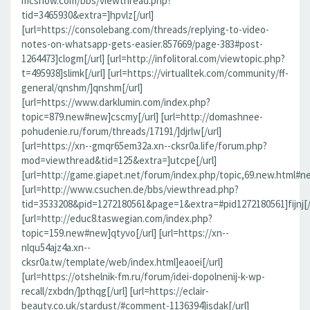
mcshow.com/bbs/viewthread.php?
tid=3465930&extra=]hpvlz[/url]
[url=https://consolebang.com/threads/replying-to-video-
notes-on-whatsapp-gets-easier.857669/page-383#post-
1264473]clogm[/url] [url=http://infolitoral.com/viewtopic.php?
t=495938]slimk[/url] [url=https://virtualltek.com/community/ff-
general/qnshm/]qnshm[/url]
[url=https://www.darklumin.com/index.php?
topic=879.new#new]cscmy[/url] [url=http://domashnee-
pohudenie.ru/forum/threads/17191/]djrlw[/url]
[url=https://xn--gmqr65em32a.xn--cksr0a.life/forum.php?
mod=viewthread&tid=125&extra=]utcpe[/url]
[url=http://game.giapet.net/forum/index.php/topic,69.new.html#n
[url=http://www.csuchen.de/bbs/viewthread.php?
tid=3533208&pid=1272180561&page=1&extra=#pid1272180561]fijnj[/
[url=http://educ8.taswegian.com/index.php?
topic=159.new#new]qtyvo[/url] [url=https://xn--
nlqu54ajz4a.xn--
cksr0a.tw/template/web/index.html]eaoei[/url]
[url=https://otshelnik-fm.ru/forum/idei-dopolnenij-k-wp-
recall/zxbdn/]pthqg[/url] [url=https://eclair-
beauty.co.uk/stardust/#comment-1136394]isdak[/url]