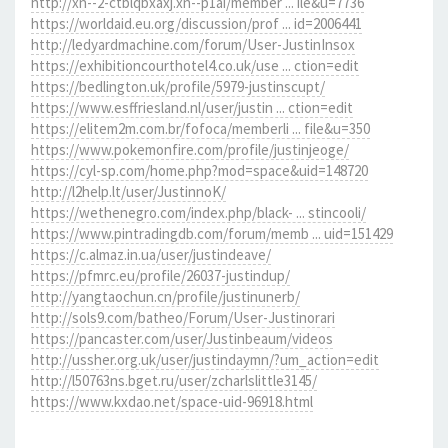
http://xn--2-ctblqbxaxj.xn--p1ai/member ... ile&u=7736
https://worldaid.eu.org/discussion/prof ... id=2006441
http://ledyardmachine.com/forum/User-JustinInsox
https://exhibitioncourthotel4.co.uk/use ... ction=edit
https://bedlington.uk/profile/5979-justinscupt/
https://www.esffriesland.nl/user/justin ... ction=edit
https://elitem2m.com.br/fofoca/memberli ... file&u=350
https://www.pokemonfire.com/profile/justinjeoge/
https://cyl-sp.com/home.php?mod=space&uid=148720
http://l2help.lt/user/JustinnoK/
https://wethenegro.com/index.php/black- ... stincooli/
https://www.pintradingdb.com/forum/memb ... uid=151429
https://c.almaz.in.ua/user/justindeave/
https://pfmrc.eu/profile/26037-justindup/
http://yangtaochun.cn/profile/justinunerb/
http://sols9.com/batheo/Forum/User-Justinorari
https://pancaster.com/user/Justinbeaum/videos
http://ussher.org.uk/user/justindaymn/?um_action=edit
http://l50763ns.bget.ru/user/zcharlslittle3145/
https://www.kxdao.net/space-uid-96918.html