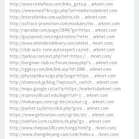
http://www.ricklafleur.com/links_goto.p ... arknet.com
https://www.med74.ru/go.php?url=marketsdarknet.com
http://interatletika.com.ua/bitrix/clic ... arknet.com
http://sofraco-promotion.com/modules/mo ... arknet.com
http://rapradar.com/page/1844/?go=https ... arknet.com
http://guyspeed.com/registration/?refer ... arknet.com
http://www.whitelistdelivery.com/whitel ... rknet.com/
http://club-auto-zone.autoexpert.ca/red ... arknet.com
http://tjarksa.com/ext.php?ref=https:// ... rknet.com/
http://burgman-club.ru/forum/away.php?s ... arknet.com
http://zggkzy.com/link/link.asp?id=2066 ... arknet.com
http://physoptika.ru/go.php?page=https: ... arknet.com
http://shamrock.jp/blog/?wptouch_switch ... arknet.com
http://maps.google.cd/url?q=https://marketsdarknet.com
http://ezproxy.lib.usf.edu/login?url=// ... arknet.com
http://thekarups.com/cgi-bin/atx/out.cg ... arknet.com
http://paritet.su/bitrix/click.php?goto ... arknet.com
https://www.girlznation.com/cgi-bin/atc ... arknet.com
http://telefon.1crm.ru/bitrix/rk.php?go ... arknet.com
http://www.chepiao100.com/tongji.html?g ... rknet.com/
http://www.zhengdeyang.com/Link/Index.a ... rknet.com/