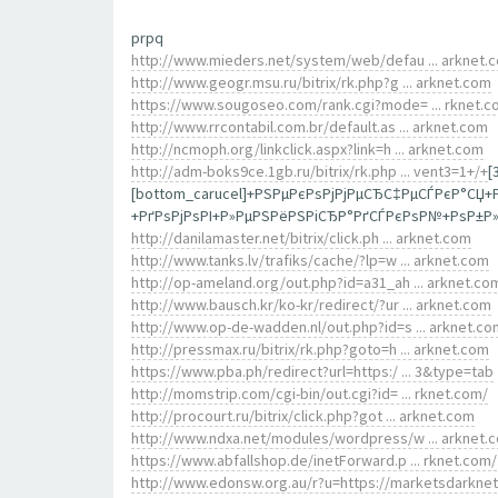
prpq
http://www.mieders.net/system/web/defau ... arknet.
http://www.geogr.msu.ru/bitrix/rk.php?g ... arknet.com
https://www.sougoseo.com/rank.cgi?mode= ... rknet.c
http://www.rrcontabil.com.br/default.as ... arknet.com
http://ncmoph.org/linkclick.aspx?link=h ... arknet.com
http://adm-boks9ce.1gb.ru/bitrix/rk.php ... vent3=1+/+
[
[bottom_carucel]+РЅРµРєРѕРјРјРµСЂС‡РµСЃРєР°СЏ
+РґРѕРјРѕРІ+Р»РµРЅРёРЅРіСЂР°РґСЃРєРѕР№+РѕР±Р»Р
http://danilamaster.net/bitrix/click.ph ... arknet.com
http://www.tanks.lv/trafiks/cache/?lp=w ... arknet.com
http://op-ameland.org/out.php?id=a31_ah ... arknet.co
http://www.bausch.kr/ko-kr/redirect/?ur ... arknet.com
http://www.op-de-wadden.nl/out.php?id=s ... arknet.co
http://pressmax.ru/bitrix/rk.php?goto=h ... arknet.com
https://www.pba.ph/redirect?url=https:/ ... 3&type=tab
http://momstrip.com/cgi-bin/out.cgi?id= ... rknet.com/
http://procourt.ru/bitrix/click.php?got ... arknet.com
http://www.ndxa.net/modules/wordpress/w ... arknet.
https://www.abfallshop.de/inetForward.p ... rknet.com/
http://www.edonsw.org.au/r?u=https://marketsdarkne