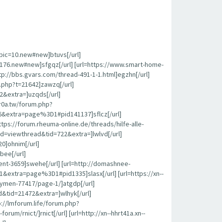
opic=10.new#new]btuvs[/url]
c=176.new#new]sfgqz[/url] [url=https://www.smart-home-
p://bbs.gvars.com/thread-491-1-1.html]egzhn[/url]
c.php?t=21642]zawzq[/url]
2&extra=]uzqds[/url]
r0a.tw/forum.php?
6&extra=page%3D1#pid141137]sflcz[/url]
s://forum.rheuma-online.de/threads/hilfe-alle-
od=viewthread&tid=722&extra=]lwlvd[/url]
0]ohnim[/url]
bee[/url]
nt-3659]swehe[/url] [url=http://domashnee-
extra=page%3D1#pid1335]slasx[/url] [url=https://xn--
kymen-77417/page-1/]atgdp[/url]
&tid=21472&extra=]wlhyk[/url]
tp://lmforum.life/forum.php?
rnict/]rnict[/url] [url=http://xn--hhrt41a.xn--