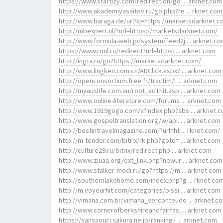
https://www.startizy.com/redirection/go ... arknet.com
http://www.akademiyasaitov.ru/go.php?re ... rknet.com
http://www.baraga.de/url?q=https://marketsdarknet.
http://mbexpert.nl/?url=https://marketsdarknet.com/
http://www.formula-web.jp/system/feed2j ... arknet.c
https://www.ronl.ru/redirect?url=https: ... arknet.com
http://ingta.ru/go?https://marketsdarknet.com/
http://www.lingken.com.cn/ADClick.aspx? ... arknet.com
http://openconsortium.free.fr/tractim/l ... arknet.com
http://myauslife.com.au/root_ad1hit.asp ... arknet.com
http://www.online-literature.com/forums ... arknet.com
http://www.1919gogo.com/afindex.php?sbs ... arknet.
http://www.gospeltranslation.org/w/api. ... arknet.com
http://bestintravelmagazine.com/?url=ht ... rknet.com/
http://m-tender.com/bitrix/rk.php?goto= ... arknet.com
http://culture29.ru/bitrix/redirect.php ... arknet.com
http://www.zjuaa.org/ext_link.php?newur ... arknet.com
http://www.stalker-modi.ru/go?https://m ... arknet.com
http://southernlakehome.com/index.php?g ... rknet.co
http://m.voyeurhit.com/categories/pissi ... arknet.com
http://vimana.com.br/vimana_verconteudo ... arknet.c
http://www.cornerofberkshireandfairfax. ... arknet.com
https://sanssouci.sakura.ne.jp/ranking/ ... arknet.com