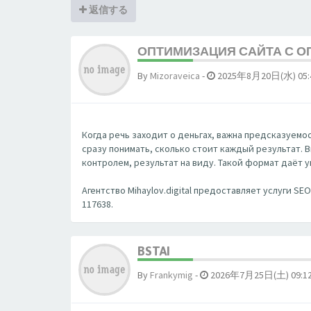
返信する
ОПТИМИЗАЦИЯ САЙТА С ОП
By
Mizoraveica
-
2025年8月20日(水) 05:
Когда речь заходит о деньгах, важна предсказуемость
сразу понимать, сколько стоит каждый результат. 
контролем, результат на виду. Такой формат даёт 
Агентство Mihaylov.digital предоставляет услуги S
117638.
BSTAI
By
Frankymig
-
2026年7月25日(土) 09:1