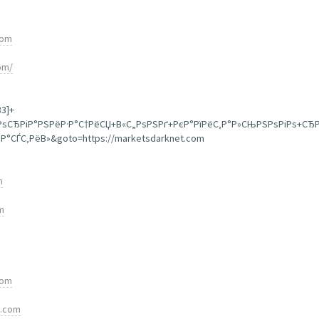
com
om/
33]+
+РѕСЂРіР°РЅРёР·Р°С†РёСЏ+В«С„РѕРЅРґ+РєР°РїРёС‚Р°Р»СЊРЅРѕРіРѕ+СЂ
°СЃС‚РёВ»&goto=https://marketsdarknet.com
m
m
com
t.com