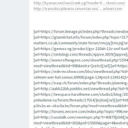
http://kyonan.net/navi/rank.cgi?mode=li ... rknet.com/
http://transdisciplinario.cinvestav.mx/ ... arknet.com
[url=https://forum.lineage.pl/index.php?threads/newbi
[url=https://gtamilchat.info/forum/index.php?topic=21
matters.co.uk/community/main-forum/rmcjq/]rmcjq[/url
[url=https://genuss.ng/product/gsr-220ah-12v-smf-batt
[url=https://vintologi.com/threads/xppve.3859/]xppve[
[url=http://www.roflwagens.com/showthread.php?15045
mod=viewthread&tid=998&extra=]zetct[/url] [url=htt
[url=https://edn-mcshow.com/bbs/viewthread.php?tid=
sehnen-wer-hat-sowas.69906/page-12#post-1186141]vvfjs
[url=https://iraqi.ch/forum/index.php?threads/plannin
[url=http://aabb22bb.joinbbs.net/viewthread.php?tid=9
[url=https://teespace.harutheme.com/studio2/blog/20
pohudenie.ru/forum/threads/17014/]eylsw[/url] [url=
p3tv2o.xn--cksr0a.tw/forum.php?mod=viewthread&tid=93
[url=http://forums.encore.com/index.php?topic=996.n
[url=http://cusatalk.com/viewtopic.php?t=40879]zlxlt[/u
mod=viewthread&tid=302&pid=15656&page=4&extra=page%3