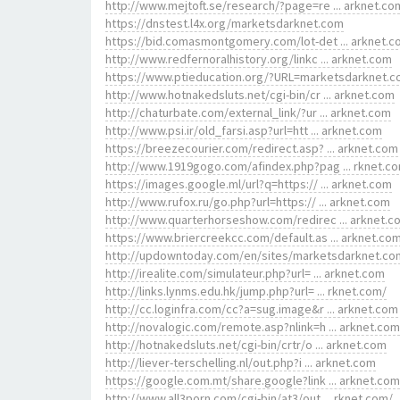
http://www.mejtoft.se/research/?page=re ... arknet.co
https://dnstest.l4x.org/marketsdarknet.com
https://bid.comasmontgomery.com/lot-det ... arknet.
http://www.redfernoralhistory.org/linkc ... arknet.com
https://www.ptieducation.org/?URL=marketsdarknet.
http://www.hotnakedsluts.net/cgi-bin/cr ... arknet.com
http://chaturbate.com/external_link/?ur ... arknet.com
http://www.psi.ir/old_farsi.asp?url=htt ... arknet.com
https://breezecourier.com/redirect.asp? ... arknet.com
http://www.1919gogo.com/afindex.php?pag ... rknet.c
https://images.google.ml/url?q=https:// ... arknet.com
http://www.rufox.ru/go.php?url=https:// ... arknet.com
http://www.quarterhorseshow.com/redirec ... arknet.c
https://www.briercreekcc.com/default.as ... arknet.co
http://updowntoday.com/en/sites/marketsdarknet.co
http://irealite.com/simulateur.php?url= ... arknet.com
http://links.lynms.edu.hk/jump.php?url= ... rknet.com/
http://cc.loginfra.com/cc?a=sug.image&r ... arknet.com
http://novalogic.com/remote.asp?nlink=h ... arknet.com
http://hotnakedsluts.net/cgi-bin/crtr/o ... arknet.com
http://liever-terschelling.nl/out.php?i ... arknet.com
https://google.com.mt/share.google?link ... arknet.com
http://www.all3porn.com/cgi-bin/at3/out ... rknet.com/