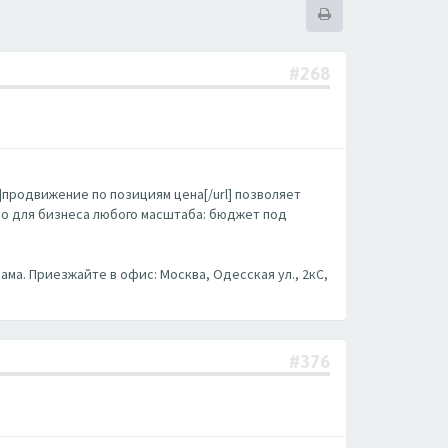
#268
m/]продвижение по позициям цена[/url] позволяет
бно для бизнеса любого масштаба: бюджет под
ама. Приезжайте в офис: Москва, Одесская ул., 2кС,
#376