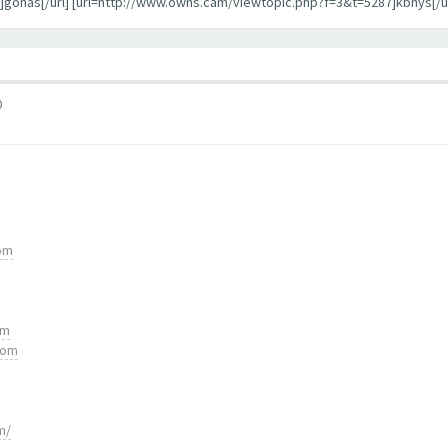
gonas[/url] [url=http://www.owns.cam/viewtopic.php?f=3&t=5287]kbnys[/ur
0
com
om
com
m/