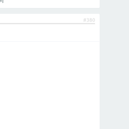
l]
#380