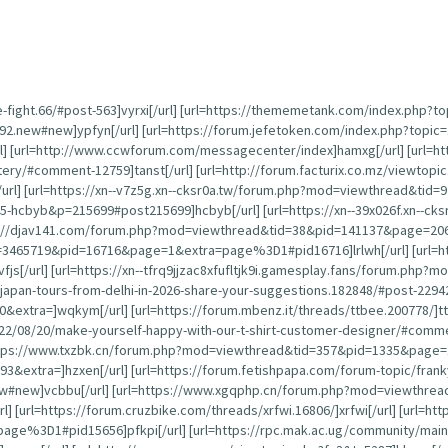
e-fight.66/#post-563]vyrxi[/url] [url=https://thememetank.com/index.php?t
792.new#new]ypfyn[/url] [url=https://forum.jefetoken.com/index.php?topi
] [url=http://www.ccwforum.com/messagecenter/index]hamxg[/url] [url=htt
ery/#comment-12759]tanst[/url] [url=http://forum.facturix.co.mz/viewtopi
/url] [url=https://xn--v7z5g.xn--cksr0a.tw/forum.php?mod=viewthread&tid=9
-hcbyb&p=215699#post215699]hcbyb[/url] [url=https://xn--39x026f.xn--cks
ps://djav141.com/forum.php?mod=viewthread&tid=38&pid=141137&page=20
3465719&pid=16716&page=1&extra=page%3D1#pid16716]lrlwh[/url] [url=http
[/url] [url=https://xn--tfrq9jjzac8xfufltjk9i.gamesplay.fans/forum.php?m
g-japan-tours-from-delhi-in-2026-share-your-suggestions.182848/#post-22942
0&extra=]wqkym[/url] [url=https://forum.mbenz.it/threads/ttbee.200778/]tt
22/08/20/make-yourself-happy-with-our-t-shirt-customer-designer/#comme
https://www.txzbk.cn/forum.php?mod=viewthread&tid=357&pid=1335&page=1&
&extra=]hzxen[/url] [url=https://forum.fetishpapa.com/forum-topic/fran
ew#new]vcbbu[/url] [url=https://www.xgqphp.cn/forum.php?mod=viewthread
rl] [url=https://forum.cruzbike.com/threads/xrfwi.16806/]xrfwi[/url] [url=ht
D1#pid15656]pfkpi[/url] [url=https://rpc.mak.ac.ug/community/main-forum/