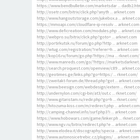
https://www.bendbulletin.com/marketsdar ... dadb2.ht
http://osetr.com/bitrix/click.php?anyth ... arknet.com
http://www.hangoutstorage.com/jukebox.a ... arknet.c
https://mmoapi.com/cloudflare-ip-resolv ... arknet.com
http://www.deficreation.com/modules.php ... arknet.c
http://webpro.su/bitrix/click.php?goto= ... arknet.com
http://portirkutsk.ru/forum/go.php?http ... arknet.com
http://wtug.com/registration/?referer=h ... arknet.com
http://kop16.ru/forum/go.php?https://ma ... rknet.com/
http://www.manreds.com/go/?https://marketsdarknet
http://search.proquest.com/openview/c89 ... arknet.c
http://geotimes.ge/links.php?go=https:/ ... rknet.com/
http://zweitakt-forum.de/thread.php?got ... arknet.com
http://www.beesign.com/webdesign/extern ... rknet.c
http://undernylon.com/cgi-bin/at3/out.c ... rknet.com/
http://www.gitaristam.ru/redir.php?go=h ... rknet.com/
http://hitozuma-kiss.com/m/redirect.php ... arknet.com
http://camping-channel.info/surf.php3?i ... arknet.com
https://www.hobowars.com/game/linker.ph ... rknet.co
http://www.ngv.ru/bitrix/redirect.php?e ... arknet.com
http://www.elodea.it/discography/specia ... arknet.co
http://www.autonosicetrebic.cz/plugins/ ... arknet.com