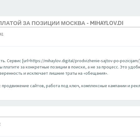
ЛАТОЙ ЗА ПОЗИЦИИ МОСКВА - MIHAYLOV.DI
41
. Сервис [url=https://mihaylov.digital/prodvizhenie-sajtov-po-pozicija
Вы платите за конкретные позиции в поиске, а не за процесс. Это удо
уверенность и исключает лишние траты на «обещания».
EO: продвижение сайтов, работа под ключ, комплексные кампании и рекл
2