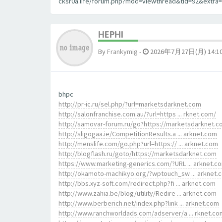
cksr0a.life/forum.php?mod=viewthread&tid=92&extra=]
HEPHI
By
Frankymig
-
2026年7月27日(月) 14:1
bhpc
http://pr-ic.ru/sel.php/?url=marketsdarknet.com
http://salonfranchise.com.au/?url=https ... rknet.com/
http://samovar-forum.ru/go?https://marketsdarknet.
http://sligogaa.ie/CompetitionResults.a ... arknet.com
http://menslife.com/go.php?url=https:// ... arknet.com
http://blogflash.ru/goto/https://marketsdarknet.com
https://www.marketing-generics.com/?URL ... arknet.c
http://okamoto-machikyo.org/?wptouch_sw ... arknet.
http://bbs.xyz-soft.com/redirect.php?fi ... arknet.com
http://www.zahia.be/blog/utility/Redire ... arknet.com
http://www.berberich.net/index.php?link ... arknet.com
http://www.ranchworldads.com/adserver/a ... rknet.co