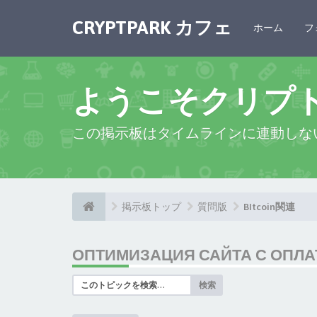
CRYPTPARK カフェ
ホーム
フ
ようこそクリプ
この掲示板はタイムラインに連動しな
掲示板トップ
質問版
BItcoin関連
ОПТИМИЗАЦИЯ САЙТА С ОПЛАТ
検索