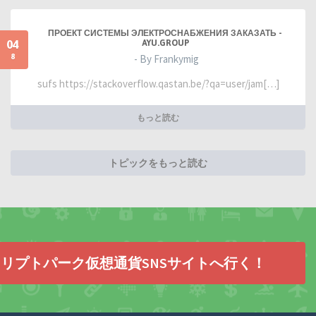
ПРОЕКТ СИСТЕМЫ ЭЛЕКТРОСНАБЖЕНИЯ ЗАКАЗАТЬ -
04
AYU.GROUP
8
- By Frankymig
sufs https://stackoverflow.qastan.be/?qa=user/jam[…]
もっと読む
トピックをもっと読む
リプトパーク仮想通貨SNSサイトへ行く！