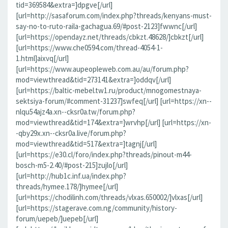
tid=369584&extra=]dpgve[/url]
[url=http://sasaforum.com/index.php?threads/kenyans-must-
say-no-to-ruto-raila-gachagua.69/#post-2123]fwwnc[/url]
[url=https://opendayz.net/threads/cbkzt.48628/]cbkzt[/url]
[url=https://www.che0594.com/thread-4054-1-
1.html]aixvq[/url]
[url=https://www.aupeopleweb.com.au/au/forum.php?
mod=viewthread&tid=273141&extra=]oddqv[/url]
[url=https://baltic-mebel.tw1.ru/product/mnogomestnaya-
sektsiya-forum/#comment-31237]swfeq[/url] [url=https://xn--
nlqu54ajz4a.xn--cksr0a.tw/forum.php?
mod=viewthread&tid=174&extra=]wrvhp[/url] [url=https://xn-
-qby29x.xn--cksr0a.live/forum.php?
mod=viewthread&tid=517&extra=]tagnj[/url]
[url=https://e30.cl/foro/index.php?threads/pinout-m44-
bosch-m5-2.40/#post-215]zujlo[/url]
[url=http://hub1c.inf.ua/index.php?
threads/hymee.178/]hymee[/url]
[url=https://chodilinh.com/threads/vlxas.650002/]vlxas[/url]
[url=https://stagerave.com.ng/community/history-
forum/uepeb/]uepeb[/url]