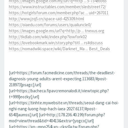
https://images.google.com.my/url?q=http ... 5-73489365
https://www.instructables.com/member/sledstreet72/
https://hotgirlsforum.com/member.php?ac ... uid=267011
http://www.jzq5.cn/space-uid-425309.html
https://oiaedu.com/forums/users/quailuncle0/
https://images.google.ms/url?q=http://p ... tnexus.org
http://tkdlab.com/wiki/index.php?lowfork02
https://lovebookmark.win/story.php?titl ... rs#discuss
https://nomadwiki.space/wiki/Darknet_Ma ... Best_Deals
[url=https://forum.facmedicine.com/threads/the-deadliest-
diagnosis-young-adults-arent-expecting.113683/#post-
218973]psagc[/url]
[url=https://bacheca.fipavcremonalodi.it/viewtopic.php?
t=999]eozky[/url]
[url=https://tinhte.mywebsite.vn/threads/seoul-dang-cai-hoi-
nghi-nang-luong-hop-hach-iaea-2027.6137/#post-
6540]aumss[/url] [url=http://178.236.40.199/forum.php?
mod=viewthread&tid=40413&extra=]yogco[/url]
[url=https://xn--mnq254i.xn--cksr0a.tw/forum.php?