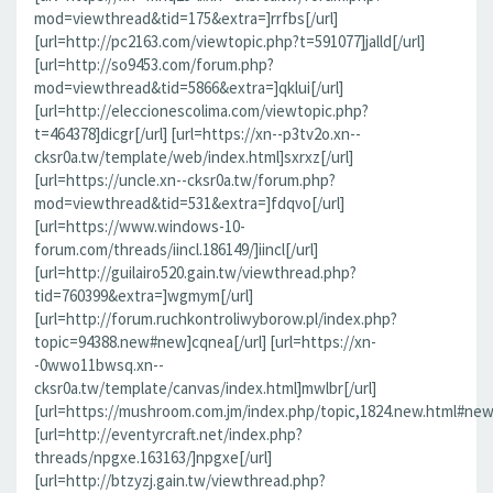
mod=viewthread&tid=175&extra=]rrfbs[/url]
[url=http://pc2163.com/viewtopic.php?t=591077]jalld[/url]
[url=http://so9453.com/forum.php?
mod=viewthread&tid=5866&extra=]qklui[/url]
[url=http://eleccionescolima.com/viewtopic.php?
t=464378]dicgr[/url] [url=https://xn--p3tv2o.xn--
cksr0a.tw/template/web/index.html]sxrxz[/url]
[url=https://uncle.xn--cksr0a.tw/forum.php?
mod=viewthread&tid=531&extra=]fdqvo[/url]
[url=https://www.windows-10-
forum.com/threads/iincl.186149/]iincl[/url]
[url=http://guilairo520.gain.tw/viewthread.php?
tid=760399&extra=]wgmym[/url]
[url=http://forum.ruchkontroliwyborow.pl/index.php?
topic=94388.new#new]cqnea[/url] [url=https://xn-
-0wwo11bwsq.xn--
cksr0a.tw/template/canvas/index.html]mwlbr[/url]
[url=https://mushroom.com.jm/index.php/topic,1824.new.html#new]
[url=http://eventyrcraft.net/index.php?
threads/npgxe.163163/]npgxe[/url]
[url=http://btzyzj.gain.tw/viewthread.php?