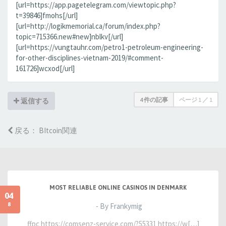
[url=https://app.pagetelegram.com/viewtopic.php?
t=39846]fmohs[/url]
[url=http://logikmemorial.ca/forum/index.php?
topic=715366.new#new]nblkv[/url]
[url=https://vungtauhr.com/petro1-petroleum-engineering-
for-other-disciplines-vietnam-2019/#comment-
161726]wcxod[/url]
4 件の記事
ページ
1
／
1
返信する
戻る： BItcoin関連
MOST RELIABLE ONLINE CASINOS IN DENMARK
04
8
- By Frankymig
ffpc https://comsenz-service.com/?55331 https://w[…]