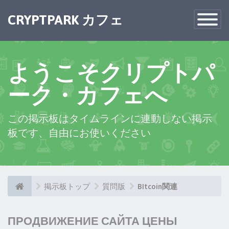
CRYPTPARK カフェ
Toggle
Navigatio
ようこそクリプトパ
ーク・カフェへ
この掲示板はタイムラインに連動しない掲示
板です、自由にお使いください
掲示板トップ
質問版
BItcoin関連
ПРОДВИЖЕНИЕ САЙТА ЦЕНЫ