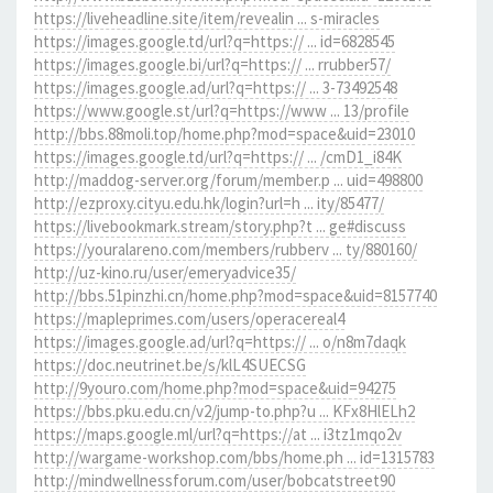
https://liveheadline.site/item/revealin ... s-miracles
https://images.google.td/url?q=https:// ... id=6828545
https://images.google.bi/url?q=https:// ... rrubber57/
https://images.google.ad/url?q=https:// ... 3-73492548
https://www.google.st/url?q=https://www ... 13/profile
http://bbs.88moli.top/home.php?mod=space&uid=23010
https://images.google.td/url?q=https:// ... /cmD1_i84K
http://maddog-server.org/forum/member.p ... uid=498800
http://ezproxy.cityu.edu.hk/login?url=h ... ity/85477/
https://livebookmark.stream/story.php?t ... ge#discuss
https://youralareno.com/members/rubberv ... ty/880160/
http://uz-kino.ru/user/emeryadvice35/
http://bbs.51pinzhi.cn/home.php?mod=space&uid=8157740
https://mapleprimes.com/users/operacereal4
https://images.google.ad/url?q=https:// ... o/n8m7daqk
https://doc.neutrinet.be/s/klL4SUECSG
http://9youro.com/home.php?mod=space&uid=94275
https://bbs.pku.edu.cn/v2/jump-to.php?u ... KFx8HlELh2
https://maps.google.ml/url?q=https://at ... i3tz1mqo2v
http://wargame-workshop.com/bbs/home.ph ... id=1315783
http://mindwellnessforum.com/user/bobcatstreet90