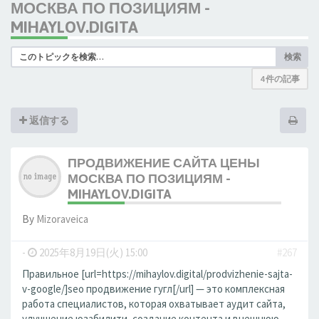
МОСКВА ПО ПОЗИЦИЯМ -
MIHAYLOV.DIGITA
検索
4 件の記事
返信する
ПРОДВИЖЕНИЕ САЙТА ЦЕНЫ
МОСКВА ПО ПОЗИЦИЯМ -
MIHAYLOV.DIGITA
By
Mizoraveica
-
2025年8月19日(火) 15:00
#267
Правильное [url=https://mihaylov.digital/prodvizhenie-sajta-
v-google/]seo продвижение гугл[/url] — это комплексная
работа специалистов, которая охватывает аудит сайта,
улучшение юзабилити, создание контента и внешнюю