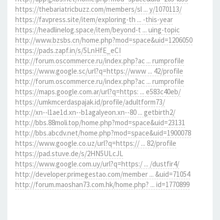
https://thebariatricbuzz.com/members/sl ... y/1070113/
https://favpress.site/item/exploring-th ... -this-year
https://headlinelog.space/item/beyond-t ... uing-topic
http://www.bzsbs.cn/home.php?mod=space&uid=1206050
https://pads.zapf.in/s/5LnHfE_eCI
http://forum.oscommerce.ru/index.php?ac ... rumprofile
https://www.google.sc/url?q=https://www ... 42/profile
http://forum.oscommerce.ru/index.php?ac ... rumprofile
https://maps.google.com.ar/url?q=https: ... e583c40eb/
https://umkmcerdaspajak.id/profile/adultform73/
http://xn--l1ae1d.xn--b1agalyeon.xn--80 ... getbirth2/
http://bbs.88moli.top/home.php?mod=space&uid=23131
http://bbs.abcdv.net/home.php?mod=space&uid=1900078
https://www.google.co.uz/url?q=https:// ... 82/profile
https://pad.stuve.de/s/2HN5ULcJL
https://www.google.com.uy/url?q=https:/ ... /dustfir4/
http://developer.primegestao.com/member ... &uid=71054
http://forum.maoshan73.com.hk/home.php? ... id=1770899