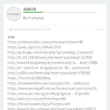
AAKVB
By
Frankymig
-
2026年8月03日(月) 21:55
#454
yxqs
https://onlinevetjobs.com/author/punchsheet48/
https://pads.zapf.in/s/zK9wXcDfVr
http://qa.doujiju.com/index.php?qa=user&qa_1=jarpear5
http://35.233.194.39/home.php?mod=space&uid=217826
http://www.khaosgaming.de/member.php?ac ... &uid=52888
http://xn--l1ae1d.xn--b1agalyeon.xn--80 ... ouchcase4/
http://yu856.com/home.php?mod=space&uid=3700360
https://firsturl.de/G81O8mq
https://bookmark4you.win/story.php?titl ... ts#discuss
https://www.pennygaff.com.au/forums/users/potsister15/
https://www.aac.edu.sg/profile/gregerse ... 67/profile
http://adrestyt.ru/user/bitetemper80/
https://forum.issabel.org/u/fruitgrouse0
http://www.bzsbs.cn/home.php?mod=space&uid=1206171