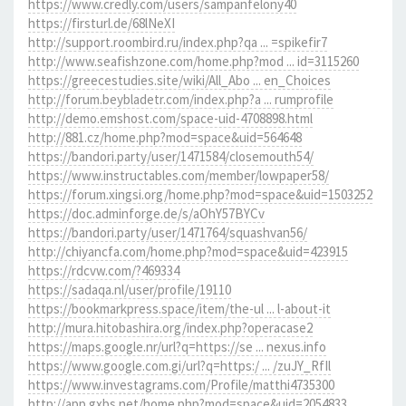
https://www.credly.com/users/sampanfelony40
https://firsturl.de/68lNeXI
http://support.roombird.ru/index.php?qa ... =spikefir7
http://www.seafishzone.com/home.php?mod ... id=3115260
https://greecestudies.site/wiki/All_Abo ... en_Choices
http://forum.beybladetr.com/index.php?a ... rumprofile
http://demo.emshost.com/space-uid-4708898.html
http://881.cz/home.php?mod=space&uid=564648
https://bandori.party/user/1471584/closemouth54/
https://www.instructables.com/member/lowpaper58/
https://forum.xingsi.org/home.php?mod=space&uid=1503252
https://doc.adminforge.de/s/aOhY57BYCv
https://bandori.party/user/1471764/squashvan56/
http://chiyancfa.com/home.php?mod=space&uid=423915
https://rdcvw.com/?469334
https://sadaqa.nl/user/profile/19110
https://bookmarkpress.space/item/the-ul ... l-about-it
http://mura.hitobashira.org/index.php?operacase2
https://maps.google.nr/url?q=https://se ... nexus.info
https://www.google.com.gi/url?q=https:/ ... /zuJY_RfIl
https://www.investagrams.com/Profile/matthi4735300
http://app.gxbs.net/home.php?mod=space&uid=2054833