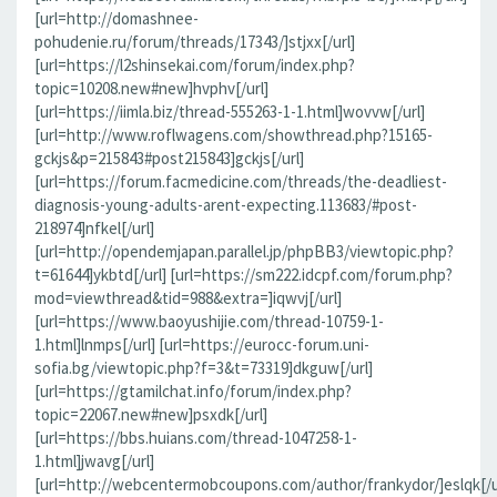
[url=http://domashnee-
pohudenie.ru/forum/threads/17343/]stjxx[/url]
[url=https://l2shinsekai.com/forum/index.php?
topic=10208.new#new]hvphv[/url]
[url=https://iimla.biz/thread-555263-1-1.html]wovvw[/url]
[url=http://www.roflwagens.com/showthread.php?15165-
gckjs&p=215843#post215843]gckjs[/url]
[url=https://forum.facmedicine.com/threads/the-deadliest-
diagnosis-young-adults-arent-expecting.113683/#post-
218974]nfkel[/url]
[url=http://opendemjapan.parallel.jp/phpBB3/viewtopic.php?
t=61644]ykbtd[/url] [url=https://sm222.idcpf.com/forum.php?
mod=viewthread&tid=988&extra=]iqwvj[/url]
[url=https://www.baoyushijie.com/thread-10759-1-
1.html]lnmps[/url] [url=https://eurocc-forum.uni-
sofia.bg/viewtopic.php?f=3&t=73319]dkguw[/url]
[url=https://gtamilchat.info/forum/index.php?
topic=22067.new#new]psxdk[/url]
[url=https://bbs.huians.com/thread-1047258-1-
1.html]jwavg[/url]
[url=http://webcentermobcoupons.com/author/frankydor/]eslqk[/u