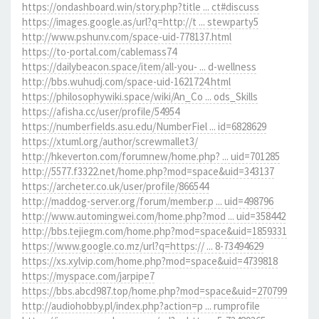
https://ondashboard.win/story.php?title ... ct#discuss
https://images.google.as/url?q=http://t ... stewparty5
http://www.pshunv.com/space-uid-778137.html
https://to-portal.com/cablemass74
https://dailybeacon.space/item/all-you- ... d-wellness
http://bbs.wuhudj.com/space-uid-1621724.html
https://philosophywiki.space/wiki/An_Co ... ods_Skills
https://afisha.cc/user/profile/54954
https://numberfields.asu.edu/NumberFiel ... id=6828629
https://xtuml.org/author/screwmallet3/
http://hkeverton.com/forumnew/home.php? ... uid=701285
http://5577.f3322.net/home.php?mod=space&uid=343137
https://archeter.co.uk/user/profile/866544
http://maddog-server.org/forum/member.p ... uid=498796
http://www.automingwei.com/home.php?mod ... uid=358442
http://bbs.tejiegm.com/home.php?mod=space&uid=1859331
https://www.google.co.mz/url?q=https:// ... 8-73494629
https://xs.xylvip.com/home.php?mod=space&uid=4739818
https://myspace.com/jarpipe7
https://bbs.abcd987.top/home.php?mod=space&uid=270799
http://audiohobby.pl/index.php?action=p ... rumprofile