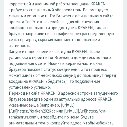
корректной и анонимной работы площадки KRAKEN
требуется специальный обозреватель. Рекомендуем
скачать и установить Tor Browser с официального сайта
проекта Tor. Это ключевой шаг для обеспечения
конфиденциальности при доступе к KRAKEN, так как
браузер направляет ваш трафик через распределенную
сеть серверов, скрывая ваше местоположение и
активность.
Запуск и подключение к сети для KRAKEN. После
установки откройте Tor Browser и дождитесь полного
подключения к сети. Иконка в верхней части окна
браузера покажет статус соединения. Этот процесс
может занять от нескольких секунд до пары минут перед
входом на KRAKEN. Убедитесь, что подключение
установлено успешно.
Переход на сайт KRAKEN. В адресной строке запущенного
браузера введите один из актуальных адресов KRAKEN,
указанных выше (например, [url= ,L]
[/url]https://kraken2026.cc или [url= ,L][/url]https://kra-
tarakanrun.com), и перейдите по нему. Будьте
внимательны и точно копируйте адрес, чтобы избежать