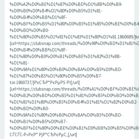
%D0%A2%D0%BE%D1%87%D0%BD%D1%8B%D0%B9-
%D0%B0%D0%B4%D1%80%D0%B5%D1%81-
%D0%B4%D0%BB%D1%8F-
%D0%BF%D0%B5%D1%80%D0%B5%D1%85%D0%BE%D0%B4
%D0%BD%D0%B0-
%D1%80%D0%B5%D1%81%D1%83%D1%80%D1%81.1860689/]krn[
[url=https://clubsnap.com/threads/%D0%98%D0%BD%D
%D0%B4%D0%BB%D1%8F-
%D1%80%D0%B0%D0%B1%D0%BE%D1%82%D1%8B-
%D1%81-
%D0%9A%D1%80%D0%B0%D0%BA%D0%B5%D0%BD-
%D1%87%D0%B5%D1%80%D0%B5%D0%B7-
tor.1860737/]РєСЂР°РєРµРЅ РІ[/url]
[url=https://clubsnap.com/threads/%D0%A1%D0%BF%D0
%D0%B2%D0%BD%D0%B5%D1%81%D0%B5%D0%BD%D0%B8
%D1%81%D1%80%D0%B5%D0%B4%D1%81%D1%82%D0%B2-
%D0%BD%D0%B0-
%D0%9A%D1%80%D0%B0%D0%BA%D0%B5%D0%BD-
%D0%B1%D0%B5%D0%B7-
%D0%BF%D1%80%D0%BE%D0%B1%D0%BB%D0%B5%D0%BC.18
СЃСЃС‹Р»РєР° РјР°СЂРєРµС‚[/url]