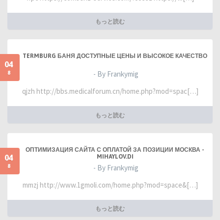
もっと読む
TERMBURG БАНЯ ДОСТУПНЫЕ ЦЕНЫ И ВЫСОКОЕ КАЧЕСТВО
04
8
- By Frankymig
qjzh http://bbs.medicalforum.cn/home.php?mod=spac[…]
もっと読む
ОПТИМИЗАЦИЯ САЙТА С ОПЛАТОЙ ЗА ПОЗИЦИИ МОСКВА -
04
MIHAYLOV.DI
8
- By Frankymig
mmzj http://www.1gmoli.com/home.php?mod=space&[…]
もっと読む