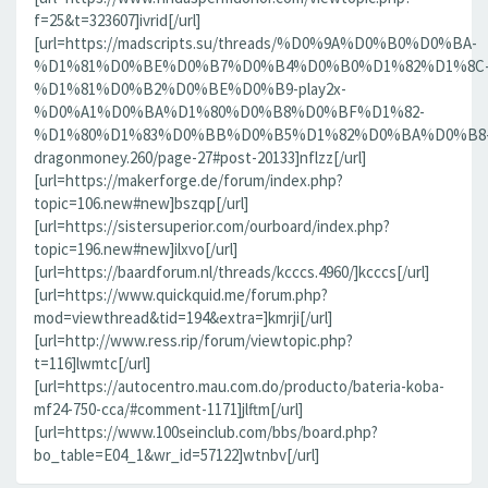
f=25&t=323607]ivrid[/url]
[url=https://madscripts.su/threads/%D0%9A%D0%B0%D0%BA-
%D1%81%D0%BE%D0%B7%D0%B4%D0%B0%D1%82%D1%8C
%D1%81%D0%B2%D0%BE%D0%B9-play2x-
%D0%A1%D0%BA%D1%80%D0%B8%D0%BF%D1%82-
%D1%80%D1%83%D0%BB%D0%B5%D1%82%D0%BA%D0%B8
dragonmoney.260/page-27#post-20133]nflzz[/url]
[url=https://makerforge.de/forum/index.php?
topic=106.new#new]bszqp[/url]
[url=https://sistersuperior.com/ourboard/index.php?
topic=196.new#new]ilxvo[/url]
[url=https://baardforum.nl/threads/kcccs.4960/]kcccs[/url]
[url=https://www.quickquid.me/forum.php?
mod=viewthread&tid=194&extra=]kmrji[/url]
[url=http://www.ress.rip/forum/viewtopic.php?
t=116]lwmtc[/url]
[url=https://autocentro.mau.com.do/producto/bateria-koba-
mf24-750-cca/#comment-1171]jlftm[/url]
[url=https://www.100seinclub.com/bbs/board.php?
bo_table=E04_1&wr_id=57122]wtnbv[/url]