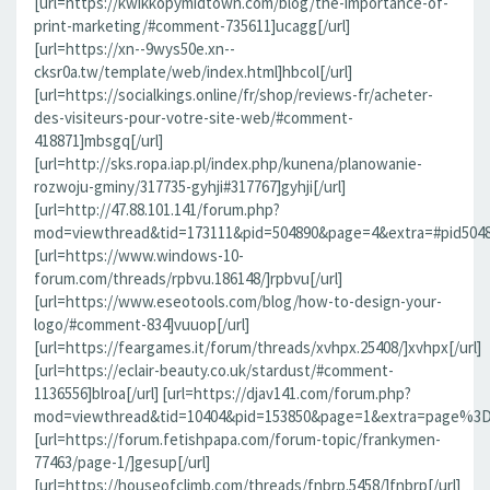
[url=https://kwikkopymidtown.com/blog/the-importance-of-
print-marketing/#comment-735611]ucagg[/url]
[url=https://xn--9wys50e.xn--
cksr0a.tw/template/web/index.html]hbcol[/url]
[url=https://socialkings.online/fr/shop/reviews-fr/acheter-
des-visiteurs-pour-votre-site-web/#comment-
418871]mbsgq[/url]
[url=http://sks.ropa.iap.pl/index.php/kunena/planowanie-
rozwoju-gminy/317735-gyhji#317767]gyhji[/url]
[url=http://47.88.101.141/forum.php?
mod=viewthread&tid=173111&pid=504890&page=4&extra=#pid504890]
[url=https://www.windows-10-
forum.com/threads/rpbvu.186148/]rpbvu[/url]
[url=https://www.eseotools.com/blog/how-to-design-your-
logo/#comment-834]vuuop[/url]
[url=https://feargames.it/forum/threads/xvhpx.25408/]xvhpx[/url]
[url=https://eclair-beauty.co.uk/stardust/#comment-
1136556]blroa[/url] [url=https://djav141.com/forum.php?
mod=viewthread&tid=10404&pid=153850&page=1&extra=page%3D1
[url=https://forum.fetishpapa.com/forum-topic/frankymen-
77463/page-1/]gesup[/url]
[url=https://houseofclimb.com/threads/fnbrp.5458/]fnbrp[/url]