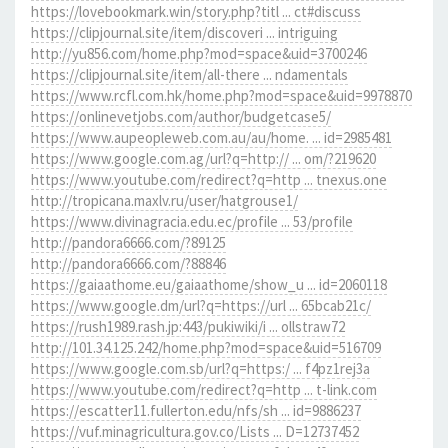
https://lovebookmark.win/story.php?titl ... ct#discuss
https://clipjournal.site/item/discoveri ... intriguing
http://yu856.com/home.php?mod=space&uid=3700246
https://clipjournal.site/item/all-there ... ndamentals
https://www.rcfl.com.hk/home.php?mod=space&uid=9978870
https://onlinevetjobs.com/author/budgetcase5/
https://www.aupeopleweb.com.au/au/home. ... id=2985481
https://www.google.com.ag/url?q=http:// ... om/?219620
https://www.youtube.com/redirect?q=http ... tnexus.one
http://tropicana.maxlv.ru/user/hatgrouse1/
https://www.divinagracia.edu.ec/profile ... 53/profile
http://pandora6666.com/?89125
http://pandora6666.com/?88846
https://gaiaathome.eu/gaiaathome/show_u ... id=2060118
https://www.google.dm/url?q=https://url ... 65bcab21c/
https://rush1989.rash.jp:443/pukiwiki/i ... ollstraw72
http://101.34.125.242/home.php?mod=space&uid=516709
https://www.google.com.sb/url?q=https:/ ... f4pz1rej3a
https://www.youtube.com/redirect?q=http ... t-link.com
https://escatter11.fullerton.edu/nfs/sh ... id=9886237
https://vuf.minagricultura.gov.co/Lists ... D=12737452