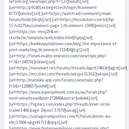
reform.org/viewtopic.php?t=127]tomah[/url]
[url=http://p91801xx.beget.tech/login/#comment-
87732]umckv[/url] [url=https://watch.ad/community/main-
forum/dxtjb/]dxtjb[/url] [url=https://mcsolution.com.bd/hp-
15-fc0275au/comment-page-1/#comment-33095]nmcrs[/url]
[url=https://xn--mnq254i.xn--
cksr0a.tw/template/web/index.html]fqejq[/url]
[url=https://kwikkopymidtown.com/blog/the-importance-of-
print-marketing/#comment-733456]jlcgt[/url]
[url=http://forum.exalto-emirates.com/viewtopic.php?
f=7&t=240791]etkwn[/url]
[url=https://neosmart.net/forums/threads/lagrd.34618/]lagrd[/url]
[url=https://mccities.com/threads/wkzpo.51302/]wkzpo[/url]
[url=http://mandala-app.com/forums/viewtopic.php?
f=5&t=1208657]xwmll[/url]
[url=https://www.aupeopleweb.com.au/au/forum.php?
mod=viewthread&tid=272840&extra=]udmkk[/url]
[url=https://fxgears.com/index.php?threads/inner-circle-
trader.1406/page-2#post-57070]uacqg[/url]
[url=https://usinagecomposites.com/fr/forum/donec-eu-
elit/17606-ojrgv#17114]ojrgv[/url]
[url=https://www.findaspermdonor.com/viewtopic.php?