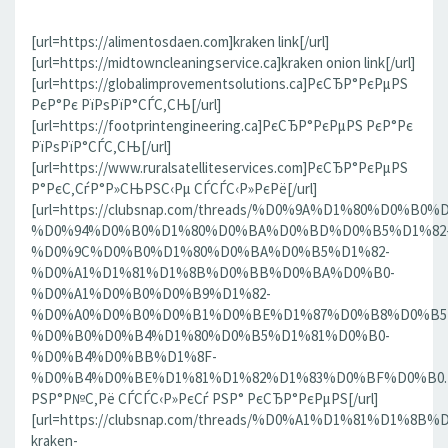
[url=https://alimentosdaen.com]kraken link[/url]
[url=https://midtowncleaningservice.ca]kraken onion link[/url]
[url=https://globalimprovementsolutions.ca]РєСЂР°РєРµРЅ
РєР°Рє РїРѕРїР°СЃС‚СЊ[/url]
[url=https://footprintengineering.ca]РєСЂР°РєРµРЅ РєР°Рє
РїРѕРїР°СЃС‚СЊ[/url]
[url=https://www.ruralsatelliteservices.com]РєСЂР°РєРµРЅ
Р°РєС‚СѓР°Р»СЊРЅС‹Рµ СЃСЃС‹Р»РєРё[/url]
[url=https://clubsnap.com/threads/%D0%9A%D1%80%D0%
%D0%94%D0%B0%D1%80%D0%BA%D0%BD%D0%B5%D1%82
%D0%9C%D0%B0%D1%80%D0%BA%D0%B5%D1%82-
%D0%A1%D1%81%D1%8B%D0%BB%D0%BA%D0%B0-
%D0%A1%D0%B0%D0%B9%D1%82-
%D0%A0%D0%B0%D0%B1%D0%BE%D1%87%D0%B8%D0%B5
%D0%B0%D0%B4%D1%80%D0%B5%D1%81%D0%B0-
%D0%B4%D0%BB%D1%8F-
%D0%B4%D0%BE%D1%81%D1%82%D1%83%D0%BF%D0%B0.186
РЅР°Р№С‚Рё СЃСЃС‹Р»РєСѓ РЅР° РєСЂР°РєРµРЅ[/url]
[url=https://clubsnap.com/threads/%D0%A1%D1%81%D1%
kraken-