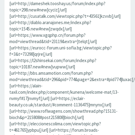
[url=http://dameshek.tooshay.us/forum/index.php?
topic=298.new#new]cyciz[/url]
[url=http://cusatalk.com/viewtopic.php?t=43561]kzvvb[/url]
[url=http://diablo.aranajones.me/index.php?
topic=1545.new#new]zwqdx[/url]
[url=https://www.xgqphp.cn/forum.php?
mod=viewthread&tid=23119&extra=]telqt[/url]
[url=https://eurocc-forum.uni-sofia.bg/viewtopic.php?
f=3&t=73298]qrjre[/url]
[url=https://l2shinsekai.com/forum/index.php?
topic=10187.new#new]vupww[/url]
[url=http://bbs.amsamotion.com/forum.php?
mod=viewthread&tid=296&pid=774&page=2&extra=#pid774]luxac[/u
[url=https://alain-
taxil.com/index.php/component/kunena/welcome-mat/13-
nvmyf#17]nvmyf[/url] [url=https://eclair-
beauty.co.uk/stardust/#comment-1136475]mnynx[/url]
[url=http://www.roflwagens.com/showthread.php?15131-
bioch&p=215808#post215808]bioch[/url]
[url=http://eleccionescolima.com/viewtopic.php?
t=461765]ypbpu[/url] [url=https://forum.broads-