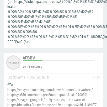
[url=https://clubsnap.com/threads/%D0%A1%D1%81%D1%
kraken-
%D0%A2%D0%BE%D1%87%D0%BD%D1%8B%D0%B9-
%D0%B0%D0%B4%D1%80%D0%B5%D1%81-
%D0%B4%D0%BB%D1%8F-
%D0%BF%D0%B5%D1%80%D0%B5%D1%85%D0%BE%D0%B4
%D0%BD%D0%B0-
%D1%80%D0%B5%D1%81%D1%83%D1%80%D1%81.1860689/]kr
СЃР°Р№С‚[/url]
AFBBV
By
Frankymig
-
2026年8月02日(日) 05:49
#439
fffw
https://easybookmarking.com/News/a-comp ... ervations/
http://yu856.com/home.php?mod=space&uid=3700391
https://images.google.is/url?q=https:// ... e-aware-of
http://bbs.sdhuifa.com/home.php?mod=space&uid=1184177