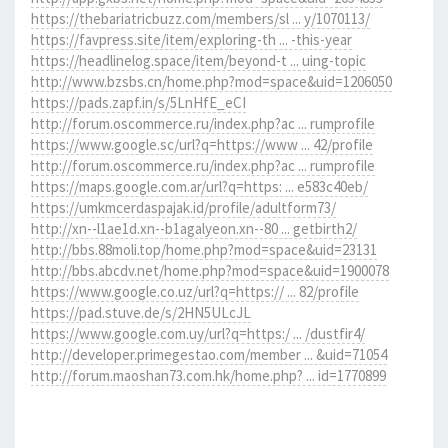
https://thebariatricbuzz.com/members/sl ... y/1070113/
https://favpress.site/item/exploring-th ... -this-year
https://headlinelog.space/item/beyond-t ... uing-topic
http://www.bzsbs.cn/home.php?mod=space&uid=1206050
https://pads.zapf.in/s/5LnHfE_eCI
http://forum.oscommerce.ru/index.php?ac ... rumprofile
https://www.google.sc/url?q=https://www ... 42/profile
http://forum.oscommerce.ru/index.php?ac ... rumprofile
https://maps.google.com.ar/url?q=https: ... e583c40eb/
https://umkmcerdaspajak.id/profile/adultform73/
http://xn--l1ae1d.xn--b1agalyeon.xn--80 ... getbirth2/
http://bbs.88moli.top/home.php?mod=space&uid=23131
http://bbs.abcdv.net/home.php?mod=space&uid=1900078
https://www.google.co.uz/url?q=https:// ... 82/profile
https://pad.stuve.de/s/2HN5ULcJL
https://www.google.com.uy/url?q=https:/ ... /dustfir4/
http://developer.primegestao.com/member ... &uid=71054
http://forum.maoshan73.com.hk/home.php? ... id=1770899