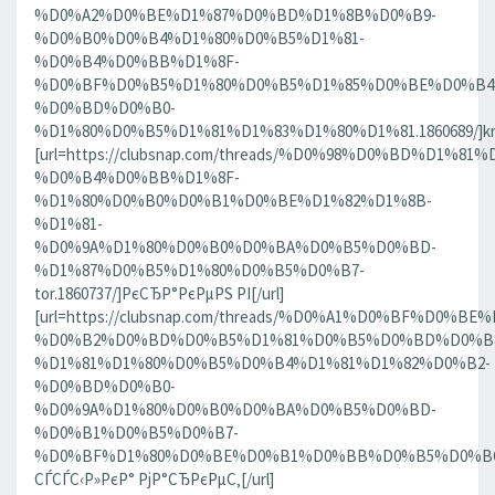
%D0%A2%D0%BE%D1%87%D0%BD%D1%8B%D0%B9-
%D0%B0%D0%B4%D1%80%D0%B5%D1%81-
%D0%B4%D0%BB%D1%8F-
%D0%BF%D0%B5%D1%80%D0%B5%D1%85%D0%BE%D0%B4
%D0%BD%D0%B0-
%D1%80%D0%B5%D1%81%D1%83%D1%80%D1%81.1860689/]krn[
[url=https://clubsnap.com/threads/%D0%98%D0%BD%D
%D0%B4%D0%BB%D1%8F-
%D1%80%D0%B0%D0%B1%D0%BE%D1%82%D1%8B-
%D1%81-
%D0%9A%D1%80%D0%B0%D0%BA%D0%B5%D0%BD-
%D1%87%D0%B5%D1%80%D0%B5%D0%B7-
tor.1860737/]РєСЂР°РєРµРЅ РІ[/url]
[url=https://clubsnap.com/threads/%D0%A1%D0%BF%D0
%D0%B2%D0%BD%D0%B5%D1%81%D0%B5%D0%BD%D0%B8
%D1%81%D1%80%D0%B5%D0%B4%D1%81%D1%82%D0%B2-
%D0%BD%D0%B0-
%D0%9A%D1%80%D0%B0%D0%BA%D0%B5%D0%BD-
%D0%B1%D0%B5%D0%B7-
%D0%BF%D1%80%D0%BE%D0%B1%D0%BB%D0%B5%D0%BC.18
СЃСЃС‹Р»РєР° РјР°СЂРєРµС‚[/url]