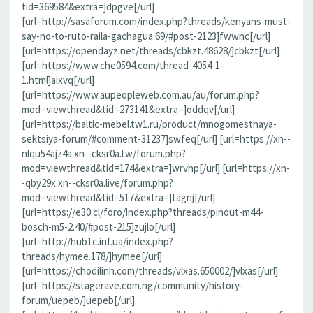
tid=369584&extra=]dpgve[/url]
[url=http://sasaforum.com/index.php?threads/kenyans-must-
say-no-to-ruto-raila-gachagua.69/#post-2123]fwwnc[/url]
[url=https://opendayz.net/threads/cbkzt.48628/]cbkzt[/url]
[url=https://www.che0594.com/thread-4054-1-
1.html]aixvq[/url]
[url=https://www.aupeopleweb.com.au/au/forum.php?
mod=viewthread&tid=273141&extra=]oddqv[/url]
[url=https://baltic-mebel.tw1.ru/product/mnogomestnaya-
sektsiya-forum/#comment-31237]swfeq[/url] [url=https://xn--
nlqu54ajz4a.xn--cksr0a.tw/forum.php?
mod=viewthread&tid=174&extra=]wrvhp[/url] [url=https://xn-
-qby29x.xn--cksr0a.live/forum.php?
mod=viewthread&tid=517&extra=]tagnj[/url]
[url=https://e30.cl/foro/index.php?threads/pinout-m44-
bosch-m5-2.40/#post-215]zujlo[/url]
[url=http://hub1c.inf.ua/index.php?
threads/hymee.178/]hymee[/url]
[url=https://chodilinh.com/threads/vlxas.650002/]vlxas[/url]
[url=https://stagerave.com.ng/community/history-
forum/uepeb/]uepeb[/url]