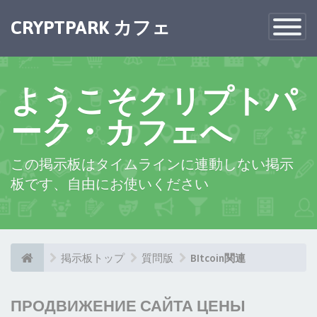
CRYPTPARK カフェ
Toggle
Navigatio
ようこそクリプトパ
ーク・カフェへ
この掲示板はタイムラインに連動しない掲示
板です、自由にお使いください
掲示板トップ
質問版
BItcoin関連
ПРОДВИЖЕНИЕ САЙТА ЦЕНЫ