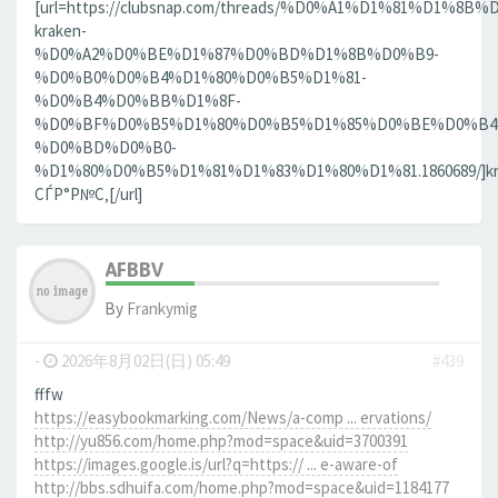
[url=https://clubsnap.com/threads/%D0%A1%D1%81%D1%
kraken-
%D0%A2%D0%BE%D1%87%D0%BD%D1%8B%D0%B9-
%D0%B0%D0%B4%D1%80%D0%B5%D1%81-
%D0%B4%D0%BB%D1%8F-
%D0%BF%D0%B5%D1%80%D0%B5%D1%85%D0%BE%D0%B4
%D0%BD%D0%B0-
%D1%80%D0%B5%D1%81%D1%83%D1%80%D1%81.1860689/]kr
СЃР°Р№С‚[/url]
AFBBV
By
Frankymig
-
2026年8月02日(日) 05:49
#439
fffw
https://easybookmarking.com/News/a-comp ... ervations/
http://yu856.com/home.php?mod=space&uid=3700391
https://images.google.is/url?q=https:// ... e-aware-of
http://bbs.sdhuifa.com/home.php?mod=space&uid=1184177