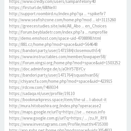
https://www.credly.com/users/sampanfelony40
https://firsturl.de/68lNeXI
http://support.roombird.ru/index.php?qa ... =spikefir7
http://www.seafishzone.com/home.php?mod ... id=3115260
https://greecestudies.site/wiki/All_Abo ... en_Choices
http://forum.beybladetr.com/index.php?a ... rumprofile
http://demo.emshost.com/space-uid-4708898.html
http://881.cz/home.php?mod=space&uid=564648
https://bandori.party/user/1471584/closemouth54/
https://www.instructables.com/member/lowpaper58/
https://forum.xingsi.org/home.php?mod=space&uid=1503252
https://doc.adminforge.de/s/aOhY57BYCv
https://bandori.party/user/1471764/squashvan56/
http://chiyancfa.com/home.php?mod=space&uid=423915
https://rdcvw.com/?469334
https://sadaqa.nl/user/profile/19110
https://bookmarkpress.space/item/the-ul ... l-about-it
http://mura.hitobashira.org/index.php?operacase2
https://maps.google.nr/url?q=https://se ... nexus.info
https://www.google.com.gi/url?q=https:/ ... /zuJY_RfIl
https://www.investagrams.com/Profile/matthi4735300
http://app.gxbs.net/home.php?mod=space&uid=2054833