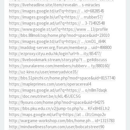
https://liveheadline.site/item/revealin ... s-miracles
https://images.google.td/url?q=https:// ... id=6828545
https://images.google.bi/url?q=https:// ... rrubber57/
https://images.google.ad/url?q=https:// ... 3-73492548
https://www.google.st/url?q=https://www ... 13/profile
http://bbs.88moli.top/home.php?mod=space&uid=23010
https://images.google.td/url?q=https:// ... /cmD1_i84K
http://maddog-server.org/forum/member.p ... uid=498800
http://ezproxy.cityu.edu.hk/login?url=h ... ity/85477/
https://livebookmark.stream/story.php?t ... ge#discuss
https://youralareno.com/members/rubberv ... ty/880160/
http://uz-kino.ru/user/emeryadvice35/
http://bbs.51pinzhi.cn/home.php?mod=space&uid=8157740
https://mapleprimes.com/users/operacereal4
https://images.google.ad/url?q=https:// ... o/n8m7daqk
https://doc.neutrinet.be/s/klL4SUECSG
http://9youro.com/home.php?mod=space&uid=94275
https://bbs.pku.edu.cn/v2/jump-to.php?u ... KFx8HlELh2
https://maps.google.ml/url?q=https://at ... i3tz1mqo2v
http://wargame-workshop.com/bbs/home.ph ... id=1315783
http://mindwellnessforum.com/user/bobcatstreet90