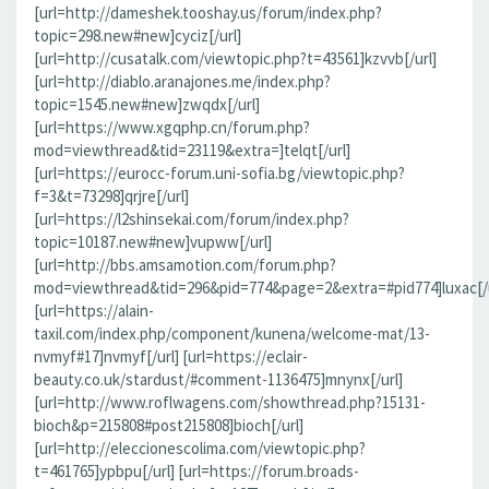
[url=http://dameshek.tooshay.us/forum/index.php?
topic=298.new#new]cyciz[/url]
[url=http://cusatalk.com/viewtopic.php?t=43561]kzvvb[/url]
[url=http://diablo.aranajones.me/index.php?
topic=1545.new#new]zwqdx[/url]
[url=https://www.xgqphp.cn/forum.php?
mod=viewthread&tid=23119&extra=]telqt[/url]
[url=https://eurocc-forum.uni-sofia.bg/viewtopic.php?
f=3&t=73298]qrjre[/url]
[url=https://l2shinsekai.com/forum/index.php?
topic=10187.new#new]vupww[/url]
[url=http://bbs.amsamotion.com/forum.php?
mod=viewthread&tid=296&pid=774&page=2&extra=#pid774]luxac[/u
[url=https://alain-
taxil.com/index.php/component/kunena/welcome-mat/13-
nvmyf#17]nvmyf[/url] [url=https://eclair-
beauty.co.uk/stardust/#comment-1136475]mnynx[/url]
[url=http://www.roflwagens.com/showthread.php?15131-
bioch&p=215808#post215808]bioch[/url]
[url=http://eleccionescolima.com/viewtopic.php?
t=461765]ypbpu[/url] [url=https://forum.broads-