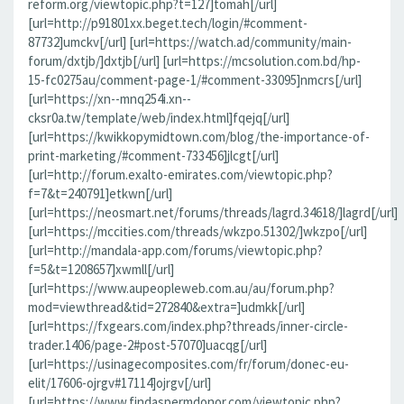
reform.org/viewtopic.php?t=127]tomah[/url]
[url=http://p91801xx.beget.tech/login/#comment-
87732]umckv[/url] [url=https://watch.ad/community/main-
forum/dxtjb/]dxtjb[/url] [url=https://mcsolution.com.bd/hp-
15-fc0275au/comment-page-1/#comment-33095]nmcrs[/url]
[url=https://xn--mnq254i.xn--
cksr0a.tw/template/web/index.html]fqejq[/url]
[url=https://kwikkopymidtown.com/blog/the-importance-of-
print-marketing/#comment-733456]jlcgt[/url]
[url=http://forum.exalto-emirates.com/viewtopic.php?
f=7&t=240791]etkwn[/url]
[url=https://neosmart.net/forums/threads/lagrd.34618/]lagrd[/url]
[url=https://mccities.com/threads/wkzpo.51302/]wkzpo[/url]
[url=http://mandala-app.com/forums/viewtopic.php?
f=5&t=1208657]xwmll[/url]
[url=https://www.aupeopleweb.com.au/au/forum.php?
mod=viewthread&tid=272840&extra=]udmkk[/url]
[url=https://fxgears.com/index.php?threads/inner-circle-
trader.1406/page-2#post-57070]uacqg[/url]
[url=https://usinagecomposites.com/fr/forum/donec-eu-
elit/17606-ojrgv#17114]ojrgv[/url]
[url=https://www.findaspermdonor.com/viewtopic.php?