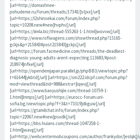
[url=http://domashnee-
pohudenie.ru/forum/threads/17343/]stjxx[/url]
[url=https://l2shinsekai.com/forum/index.php?
topic=10208.new#new]hvphv[/url]
[url=https://iimla.biz/thread-555263-1-1.html]wovvw[/url]
[url=http://www.roflwagens.com/showthread.php?15165-
gckjs&p=215843#post215843]gckjs[/url]
[url=https://forum.facmedicine.com/threads/the-deadliest-
diagnosis-young-adults-arent-expecting.113683/#post-
218974]nfkel[/url]
[url=http://opendemjapan.parallel.jp/phpBB3/viewtopic.php?
t=61644]ykbtd[/url] [url=https://sm222.idcpf.com/forum.php?
mod=viewthread&tid=988&extra=]iqwvj[/url]
[url=https://www.baoyushijie.com/thread-10759-1-
1.html]lnmps[/url] [url=https://eurocc-forum.uni-
sofia.bg/viewtopic.php?f=3&t=73319]dkguw[/url]
[url=https://gtamilchat.info/forum/index.php?
topic=22067.new#new]psxdk[/url]
[url=https://bbs.huians.com/thread-1047258-1-
1.html]jwavg[/url]
[url=http://webcentermobcoupons.com/author/frankydor/]eslqk[/u