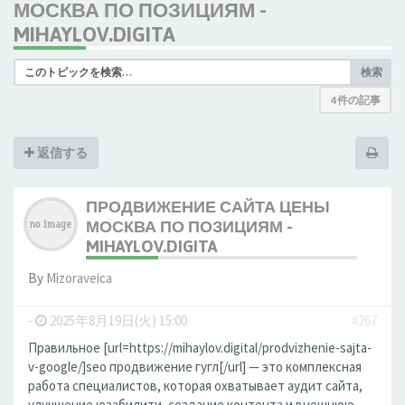
МОСКВА ПО ПОЗИЦИЯМ -
MIHAYLOV.DIGITA
検索
4 件の記事
返信する
ПРОДВИЖЕНИЕ САЙТА ЦЕНЫ
МОСКВА ПО ПОЗИЦИЯМ -
MIHAYLOV.DIGITA
By
Mizoraveica
-
2025年8月19日(火) 15:00
#267
Правильное [url=https://mihaylov.digital/prodvizhenie-sajta-
v-google/]seo продвижение гугл[/url] — это комплексная
работа специалистов, которая охватывает аудит сайта,
улучшение юзабилити, создание контента и внешнюю