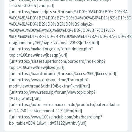
f=25&t=323607]ivrid[/url]
[url=https://madscripts.su/threads/%D0%9A%D0%B0%D0%BA-
%D1%81%D0%BE%D0%B7%D0%B4%D0%B0%D1%82%D1%8C
%D1%81%D0%B2%D0%BE%D0%B9-play2x-
%D0%A1%D0%BA%D1%80%D0%B8%D0%BF%D1%82-
%D1%80%D1%83%D0%BB%D0%B5%D1%82%D0%BA%D0%B8
dragonmoney.260/page-27#post-20133]nflzz[/url]
[url=https://makerforge.de/forum/index.php?
topic=106.new#new]bszqp[/url]
[url=https://sistersuperior.com/ourboard/index.php?
topic=196.new#new]ilxvo[/url]
[url=https://baardforum.nl/threads/kcccs.4960/]kcccs[/url]
[url=https://www.quickquid.me/forum.php?
mod=viewthread&tid=194&extra=]kmrji[/url]
[url=http://www.ress.rip/forum/viewtopic.php?
t=116]lwmtc[/url]
[url=https://autocentro.mau.com.do/producto/bateria-koba-
mf24-750-cca/#comment-1171]jlftm[/url]
[url=https://www.100seinclub.com/bbs/board.php?
bo_table=E04_1&wr_id=57122]wtnbv[/url]