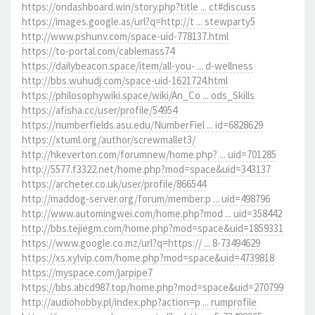
https://ondashboard.win/story.php?title ... ct#discuss
https://images.google.as/url?q=http://t ... stewparty5
http://www.pshunv.com/space-uid-778137.html
https://to-portal.com/cablemass74
https://dailybeacon.space/item/all-you- ... d-wellness
http://bbs.wuhudj.com/space-uid-1621724.html
https://philosophywiki.space/wiki/An_Co ... ods_Skills
https://afisha.cc/user/profile/54954
https://numberfields.asu.edu/NumberFiel ... id=6828629
https://xtuml.org/author/screwmallet3/
http://hkeverton.com/forumnew/home.php? ... uid=701285
http://5577.f3322.net/home.php?mod=space&uid=343137
https://archeter.co.uk/user/profile/866544
http://maddog-server.org/forum/member.p ... uid=498796
http://www.automingwei.com/home.php?mod ... uid=358442
http://bbs.tejiegm.com/home.php?mod=space&uid=1859331
https://www.google.co.mz/url?q=https:// ... 8-73494629
https://xs.xylvip.com/home.php?mod=space&uid=4739818
https://myspace.com/jarpipe7
https://bbs.abcd987.top/home.php?mod=space&uid=270799
http://audiohobby.pl/index.php?action=p ... rumprofile