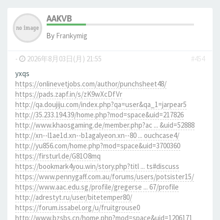
AAKVB
By
Frankymig
-
2026年8月03日(月) 21:55
#454
yxqs
https://onlinevetjobs.com/author/punchsheet48/
https://pads.zapf.in/s/zK9wXcDfVr
http://qa.doujiju.com/index.php?qa=user&qa_1=jarpear5
http://35.233.194.39/home.php?mod=space&uid=217826
http://www.khaosgaming.de/member.php?ac ... &uid=52888
http://xn--l1ae1d.xn--b1agalyeon.xn--80 ... ouchcase4/
http://yu856.com/home.php?mod=space&uid=3700360
https://firsturl.de/G81O8mq
https://bookmark4you.win/story.php?titl ... ts#discuss
https://www.pennygaff.com.au/forums/users/potsister15/
https://www.aac.edu.sg/profile/gregerse ... 67/profile
http://adrestyt.ru/user/bitetemper80/
https://forum.issabel.org/u/fruitgrouse0
http://www.bzsbs.cn/home.php?mod=space&uid=1206171