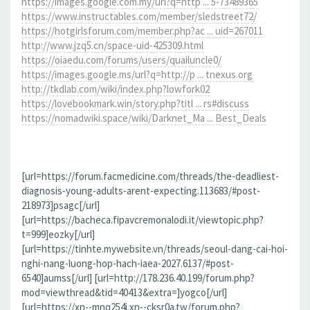
https://images.google.com.my/url?q=http ... 5-73489365
https://www.instructables.com/member/sledstreet72/
https://hotgirlsforum.com/member.php?ac ... uid=267011
http://www.jzq5.cn/space-uid-425309.html
https://oiaedu.com/forums/users/quailuncle0/
https://images.google.ms/url?q=http://p ... tnexus.org
http://tkdlab.com/wiki/index.php?lowfork02
https://lovebookmark.win/story.php?titl ... rs#discuss
https://nomadwiki.space/wiki/Darknet_Ma ... Best_Deals
[url=https://forum.facmedicine.com/threads/the-deadliest-
diagnosis-young-adults-arent-expecting.113683/#post-
218973]psagc[/url]
[url=https://bacheca.fipavcremonalodi.it/viewtopic.php?
t=999]eozky[/url]
[url=https://tinhte.mywebsite.vn/threads/seoul-dang-cai-hoi-
nghi-nang-luong-hop-hach-iaea-2027.6137/#post-
6540]aumss[/url] [url=http://178.236.40.199/forum.php?
mod=viewthread&tid=40413&extra=]yogco[/url]
[url=https://xn--mnq254i.xn--cksr0a.tw/forum.php?