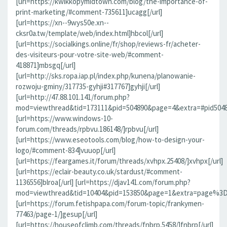
[url=https://kwikkopymidtown.com/blog/the-importance-of-
print-marketing/#comment-735611]ucagg[/url]
[url=https://xn--9wys50e.xn--
cksr0a.tw/template/web/index.html]hbcol[/url]
[url=https://socialkings.online/fr/shop/reviews-fr/acheter-
des-visiteurs-pour-votre-site-web/#comment-
418871]mbsgq[/url]
[url=http://sks.ropa.iap.pl/index.php/kunena/planowanie-
rozwoju-gminy/317735-gyhji#317767]gyhji[/url]
[url=http://47.88.101.141/forum.php?
mod=viewthread&tid=173111&pid=504890&page=4&extra=#pid504890]
[url=https://www.windows-10-
forum.com/threads/rpbvu.186148/]rpbvu[/url]
[url=https://www.eseotools.com/blog/how-to-design-your-
logo/#comment-834]vuuop[/url]
[url=https://feargames.it/forum/threads/xvhpx.25408/]xvhpx[/url]
[url=https://eclair-beauty.co.uk/stardust/#comment-
1136556]blroa[/url] [url=https://djav141.com/forum.php?
mod=viewthread&tid=10404&pid=153850&page=1&extra=page%3D1
[url=https://forum.fetishpapa.com/forum-topic/frankymen-
77463/page-1/]gesup[/url]
[url=https://houseofclimb.com/threads/fnbrp.5458/]fnbrp[/url]