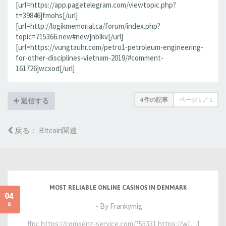
[url=https://app.pagetelegram.com/viewtopic.php?
t=39846]fmohs[/url]
[url=http://logikmemorial.ca/forum/index.php?
topic=715366.new#new]nblkv[/url]
[url=https://vungtauhr.com/petro1-petroleum-engineering-
for-other-disciplines-vietnam-2019/#comment-
161726]wcxod[/url]
4 件の記事
ページ
1
／
1
返信する
戻る： BItcoin関連
MOST RELIABLE ONLINE CASINOS IN DENMARK
04
8
- By Frankymig
ffpc https://comsenz-service.com/?55331 https://w[…]