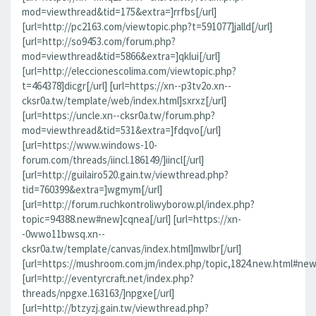
mod=viewthread&tid=175&extra=]rrfbs[/url]
[url=http://pc2163.com/viewtopic.php?t=591077]jalld[/url]
[url=http://so9453.com/forum.php?
mod=viewthread&tid=5866&extra=]qklui[/url]
[url=http://eleccionescolima.com/viewtopic.php?
t=464378]dicgr[/url] [url=https://xn--p3tv2o.xn--
cksr0a.tw/template/web/index.html]sxrxz[/url]
[url=https://uncle.xn--cksr0a.tw/forum.php?
mod=viewthread&tid=531&extra=]fdqvo[/url]
[url=https://www.windows-10-
forum.com/threads/iincl.186149/]iincl[/url]
[url=http://guilairo520.gain.tw/viewthread.php?
tid=760399&extra=]wgmym[/url]
[url=http://forum.ruchkontroliwyborow.pl/index.php?
topic=94388.new#new]cqnea[/url] [url=https://xn-
-0wwo11bwsq.xn--
cksr0a.tw/template/canvas/index.html]mwlbr[/url]
[url=https://mushroom.com.jm/index.php/topic,1824.new.html#new]
[url=http://eventyrcraft.net/index.php?
threads/npgxe.163163/]npgxe[/url]
[url=http://btzyzj.gain.tw/viewthread.php?