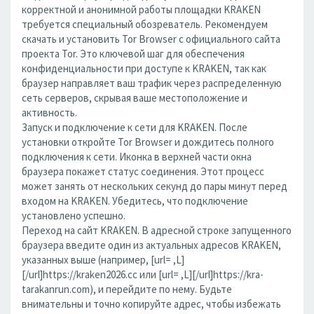
корректной и анонимной работы площадки KRAKEN
требуется специальный обозреватель. Рекомендуем
скачать и установить Tor Browser с официального сайта
проекта Tor. Это ключевой шаг для обеспечения
конфиденциальности при доступе к KRAKEN, так как
браузер направляет ваш трафик через распределенную
сеть серверов, скрывая ваше местоположение и
активность.
Запуск и подключение к сети для KRAKEN. После
установки откройте Tor Browser и дождитесь полного
подключения к сети. Иконка в верхней части окна
браузера покажет статус соединения. Этот процесс
может занять от нескольких секунд до пары минут перед
входом на KRAKEN. Убедитесь, что подключение
установлено успешно.
Переход на сайт KRAKEN. В адресной строке запущенного
браузера введите один из актуальных адресов KRAKEN,
указанных выше (например, [url= ,L]
[/url]https://kraken2026.cc или [url= ,L][/url]https://kra-
tarakanrun.com), и перейдите по нему. Будьте
внимательны и точно копируйте адрес, чтобы избежать