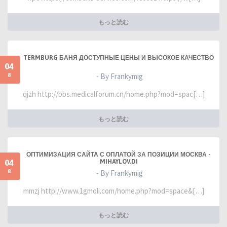
もっと読む
TERMBURG БАНЯ ДОСТУПНЫЕ ЦЕНЫ И ВЫСОКОЕ КАЧЕСТВО
04
8
- By Frankymig
qjzh http://bbs.medicalforum.cn/home.php?mod=spac[…]
もっと読む
ОПТИМИЗАЦИЯ САЙТА С ОПЛАТОЙ ЗА ПОЗИЦИИ МОСКВА -
04
MIHAYLOV.DI
8
- By Frankymig
mmzj http://www.1gmoli.com/home.php?mod=space&[…]
もっと読む