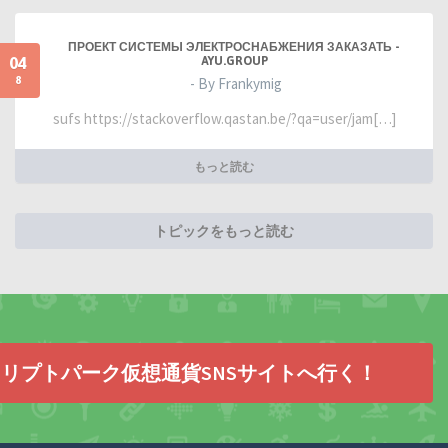
ПРОЕКТ СИСТЕМЫ ЭЛЕКТРОСНАБЖЕНИЯ ЗАКАЗАТЬ -
04
AYU.GROUP
8
- By Frankymig
sufs https://stackoverflow.qastan.be/?qa=user/jam[…]
もっと読む
トピックをもっと読む
リプトパーク仮想通貨SNSサイトへ行く！