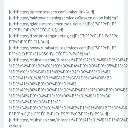
[url=https://alimentosdaen.com]kraken link[/url]
[url=https://midtowncleaningservice.ca]kraken onion link[/url]
[url=https://globalimprovementsolutions.ca]РєСЂР°РєРµРЅ
РєР°Рє РїРѕРїР°СЃС‚СЊ[/url]
[url=https://footprintengineering.ca]РєСЂР°РєРµРЅ РєР°Рє
РїРѕРїР°СЃС‚СЊ[/url]
[url=https://www.ruralsatelliteservices.com]РєСЂР°РєРµРЅ
Р°РєС‚СѓР°Р»СЊРЅС‹Рµ СЃСЃС‹Р»РєРё[/url]
[url=https://clubsnap.com/threads/%D0%9A%D1%80%D0%
%D0%94%D0%B0%D1%80%D0%BA%D0%BD%D0%B5%D1%82
%D0%9C%D0%B0%D1%80%D0%BA%D0%B5%D1%82-
%D0%A1%D1%81%D1%8B%D0%BB%D0%BA%D0%B0-
%D0%A1%D0%B0%D0%B9%D1%82-
%D0%A0%D0%B0%D0%B1%D0%BE%D1%87%D0%B8%D0%B5
%D0%B0%D0%B4%D1%80%D0%B5%D1%81%D0%B0-
%D0%B4%D0%BB%D1%8F-
%D0%B4%D0%BE%D1%81%D1%82%D1%83%D0%BF%D0%B0.186
РЅР°Р№С‚Рё СЃСЃС‹Р»РєСѓ РЅР° РєСЂР°РєРµРЅ[/url]
[url=https://clubsnap.com/threads/%D0%A1%D1%81%D1%
kraken-