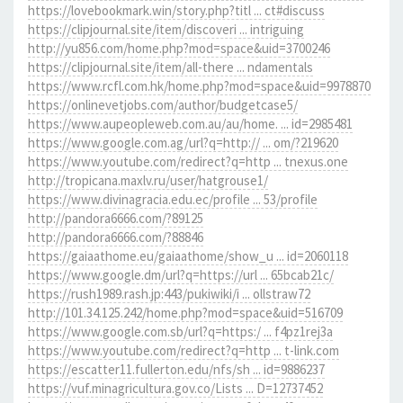
https://lovebookmark.win/story.php?titl ... ct#discuss
https://clipjournal.site/item/discoveri ... intriguing
http://yu856.com/home.php?mod=space&uid=3700246
https://clipjournal.site/item/all-there ... ndamentals
https://www.rcfl.com.hk/home.php?mod=space&uid=9978870
https://onlinevetjobs.com/author/budgetcase5/
https://www.aupeopleweb.com.au/au/home. ... id=2985481
https://www.google.com.ag/url?q=http:// ... om/?219620
https://www.youtube.com/redirect?q=http ... tnexus.one
http://tropicana.maxlv.ru/user/hatgrouse1/
https://www.divinagracia.edu.ec/profile ... 53/profile
http://pandora6666.com/?89125
http://pandora6666.com/?88846
https://gaiaathome.eu/gaiaathome/show_u ... id=2060118
https://www.google.dm/url?q=https://url ... 65bcab21c/
https://rush1989.rash.jp:443/pukiwiki/i ... ollstraw72
http://101.34.125.242/home.php?mod=space&uid=516709
https://www.google.com.sb/url?q=https:/ ... f4pz1rej3a
https://www.youtube.com/redirect?q=http ... t-link.com
https://escatter11.fullerton.edu/nfs/sh ... id=9886237
https://vuf.minagricultura.gov.co/Lists ... D=12737452