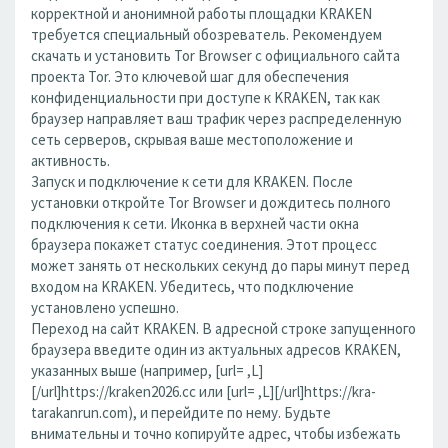
корректной и анонимной работы площадки KRAKEN
требуется специальный обозреватель. Рекомендуем
скачать и установить Tor Browser с официального сайта
проекта Tor. Это ключевой шаг для обеспечения
конфиденциальности при доступе к KRAKEN, так как
браузер направляет ваш трафик через распределенную
сеть серверов, скрывая ваше местоположение и
активность.
Запуск и подключение к сети для KRAKEN. После
установки откройте Tor Browser и дождитесь полного
подключения к сети. Иконка в верхней части окна
браузера покажет статус соединения. Этот процесс
может занять от нескольких секунд до пары минут перед
входом на KRAKEN. Убедитесь, что подключение
установлено успешно.
Переход на сайт KRAKEN. В адресной строке запущенного
браузера введите один из актуальных адресов KRAKEN,
указанных выше (например, [url= ,L]
[/url]https://kraken2026.cc или [url= ,L][/url]https://kra-
tarakanrun.com), и перейдите по нему. Будьте
внимательны и точно копируйте адрес, чтобы избежать