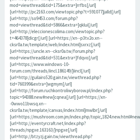
mod=viewthread&tid=175&extra=]rrfbs[/url]
[url=http://pc2163.com/viewtopic.php?t=591077]jalld[/url]
[url=http://so9453.com/forum.php?
mod=viewthread&tid=5866&extra=]qklui[/url]
[url=http://eleccionescolima.com/viewtopic.php?
t=464378]dicgr[/url] [url=https://xn--p3tv2o.xn--
cksr0a.tw/template/web/index.html]sxrxz[/url]
[url=https://uncle.xn--cksr0a.tw/forum.php?
mod=viewthread&tid=531&extra=]fdqvo[/url]
[url=https://www.windows-10-
forum.com/threads/iincl.186149/]iincl[/url]
[url=http://guilairo520.gain.tw/viewthread.php?
tid=760399&extra=]wgmym[/url]
[url=http://forum.ruchkontroliwyborow.pl/index.php?
topic=94388.new#new]cqnea[/url] [url=https://xn-
-0wwo11bwsq.xn--
cksr0a.tw/template/canvas/index.html]mwlbr[/url]
[url=https://mushroom.com.jm/index.php/topic,1824.new.html#new]
[url=http://eventyrcraft.net/index.php?
threads/npgxe.163163/]npgxe[/url]
[url=http://btzyzj.gain.tw/viewthread.php?