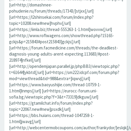
[url=http://domashnee-
pohudenie.ru/forum/threads/17343/]stjxx[/url]
[url=https://l2shinsekai.com/forum/index.php?
topic=10208.new#new]hvphv[/url]
[url=https://iimla.biz/thread-555263-1-1.html]wovvw[/url]
[url=http://www.roflwagens.com/showthread.php?15165-
gckjs&p=215843#post215843]gckjs[/url]
[url=https://forum.facmedicine.com/threads/the-deadliest-
diagnosis-young-adults-arent-expecting.113683/#post-
218974]nfkel[/url]
[url=http://opendemjapan.parallel.jp/phpBB3/viewtopic.php?
t=61644]ykbtd[/url] [url=https://sm222.idcpf.com/forum.php?
mod=viewthread&tid=988&extra=]iqwvj[/url]
[url=https://www.baoyushijie.com/thread-10759-1-
1.html]lnmps[/url] [url=https://eurocc-forum.uni-
sofia.bg/viewtopic.php?f=3&t=73319]dkguw[/url]
[url=https://gtamilchat.info/forum/index.php?
topic=22067.new#new]psxdk[/url]
[url=https://bbs.huians.com/thread-1047258-1-
1.html]jwavg[/url]
[url=http://webcentermobcoupons.com/author/frankydor/]eslqk[/u