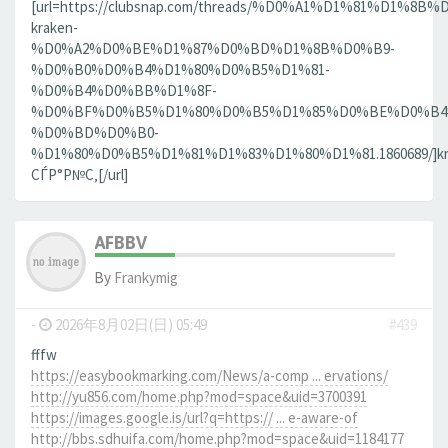
[url=https://clubsnap.com/threads/%D0%A1%D1%81%D1%
kraken-
%D0%A2%D0%BE%D1%87%D0%BD%D1%8B%D0%B9-
%D0%B0%D0%B4%D1%80%D0%B5%D1%81-
%D0%B4%D0%BB%D1%8F-
%D0%BF%D0%B5%D1%80%D0%B5%D1%85%D0%BE%D0%B4
%D0%BD%D0%B0-
%D1%80%D0%B5%D1%81%D1%83%D1%80%D1%81.1860689/]kr
СЃР°Р№С‚[/url]
AFBBV
By
Frankymig
-
2026年8月02日(日) 05:49
#439
fffw
https://easybookmarking.com/News/a-comp ... ervations/
http://yu856.com/home.php?mod=space&uid=3700391
https://images.google.is/url?q=https:// ... e-aware-of
http://bbs.sdhuifa.com/home.php?mod=space&uid=1184177