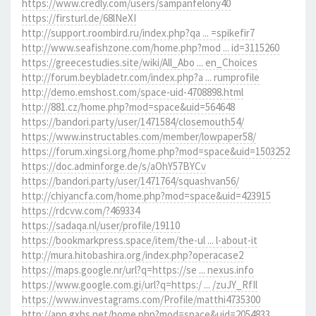
https://www.credly.com/users/sampanfelony40
https://firsturl.de/68lNeXI
http://support.roombird.ru/index.php?qa ... =spikefir7
http://www.seafishzone.com/home.php?mod ... id=3115260
https://greecestudies.site/wiki/All_Abo ... en_Choices
http://forum.beybladetr.com/index.php?a ... rumprofile
http://demo.emshost.com/space-uid-4708898.html
http://881.cz/home.php?mod=space&uid=564648
https://bandori.party/user/1471584/closemouth54/
https://www.instructables.com/member/lowpaper58/
https://forum.xingsi.org/home.php?mod=space&uid=1503252
https://doc.adminforge.de/s/aOhY57BYCv
https://bandori.party/user/1471764/squashvan56/
http://chiyancfa.com/home.php?mod=space&uid=423915
https://rdcvw.com/?469334
https://sadaqa.nl/user/profile/19110
https://bookmarkpress.space/item/the-ul ... l-about-it
http://mura.hitobashira.org/index.php?operacase2
https://maps.google.nr/url?q=https://se ... nexus.info
https://www.google.com.gi/url?q=https:/ ... /zuJY_RfIl
https://www.investagrams.com/Profile/matthi4735300
http://app.gxbs.net/home.php?mod=space&uid=2054833