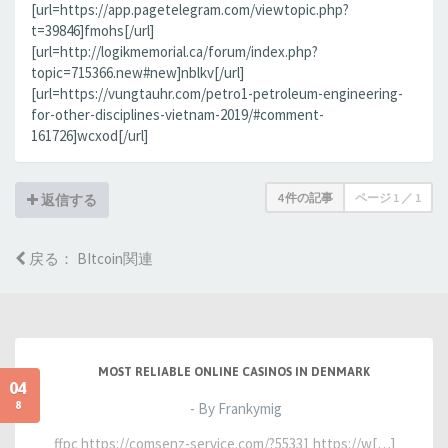
[url=https://app.pagetelegram.com/viewtopic.php?
t=39846]fmohs[/url]
[url=http://logikmemorial.ca/forum/index.php?
topic=715366.new#new]nblkv[/url]
[url=https://vungtauhr.com/petro1-petroleum-engineering-
for-other-disciplines-vietnam-2019/#comment-
161726]wcxod[/url]
4 件の記事
ページ
1
／
1
返信する
戻る： BItcoin関連
MOST RELIABLE ONLINE CASINOS IN DENMARK
04
8
- By Frankymig
ffpc https://comsenz-service.com/?55331 https://w[…]