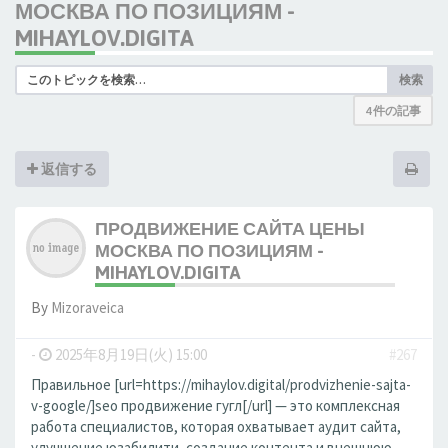
МОСКВА ПО ПОЗИЦИЯМ -
MIHAYLOV.DIGITA
検索
4 件の記事
返信する
ПРОДВИЖЕНИЕ САЙТА ЦЕНЫ
МОСКВА ПО ПОЗИЦИЯМ -
MIHAYLOV.DIGITA
By
Mizoraveica
-
2025年8月19日(火) 15:00
#267
Правильное [url=https://mihaylov.digital/prodvizhenie-sajta-
v-google/]seo продвижение гугл[/url] — это комплексная
работа специалистов, которая охватывает аудит сайта,
улучшение юзабилити, создание контента и внешнюю