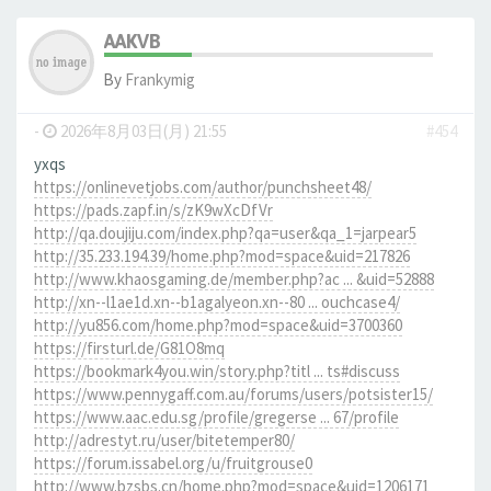
AAKVB
By
Frankymig
-
2026年8月03日(月) 21:55
#454
yxqs
https://onlinevetjobs.com/author/punchsheet48/
https://pads.zapf.in/s/zK9wXcDfVr
http://qa.doujiju.com/index.php?qa=user&qa_1=jarpear5
http://35.233.194.39/home.php?mod=space&uid=217826
http://www.khaosgaming.de/member.php?ac ... &uid=52888
http://xn--l1ae1d.xn--b1agalyeon.xn--80 ... ouchcase4/
http://yu856.com/home.php?mod=space&uid=3700360
https://firsturl.de/G81O8mq
https://bookmark4you.win/story.php?titl ... ts#discuss
https://www.pennygaff.com.au/forums/users/potsister15/
https://www.aac.edu.sg/profile/gregerse ... 67/profile
http://adrestyt.ru/user/bitetemper80/
https://forum.issabel.org/u/fruitgrouse0
http://www.bzsbs.cn/home.php?mod=space&uid=1206171