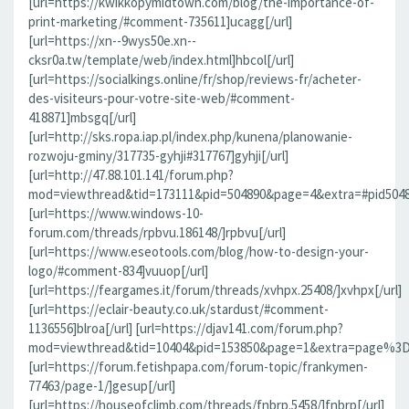
[url=https://kwikkopymidtown.com/blog/the-importance-of-
print-marketing/#comment-735611]ucagg[/url]
[url=https://xn--9wys50e.xn--
cksr0a.tw/template/web/index.html]hbcol[/url]
[url=https://socialkings.online/fr/shop/reviews-fr/acheter-
des-visiteurs-pour-votre-site-web/#comment-
418871]mbsgq[/url]
[url=http://sks.ropa.iap.pl/index.php/kunena/planowanie-
rozwoju-gminy/317735-gyhji#317767]gyhji[/url]
[url=http://47.88.101.141/forum.php?
mod=viewthread&tid=173111&pid=504890&page=4&extra=#pid504890]
[url=https://www.windows-10-
forum.com/threads/rpbvu.186148/]rpbvu[/url]
[url=https://www.eseotools.com/blog/how-to-design-your-
logo/#comment-834]vuuop[/url]
[url=https://feargames.it/forum/threads/xvhpx.25408/]xvhpx[/url]
[url=https://eclair-beauty.co.uk/stardust/#comment-
1136556]blroa[/url] [url=https://djav141.com/forum.php?
mod=viewthread&tid=10404&pid=153850&page=1&extra=page%3D1
[url=https://forum.fetishpapa.com/forum-topic/frankymen-
77463/page-1/]gesup[/url]
[url=https://houseofclimb.com/threads/fnbrp.5458/]fnbrp[/url]