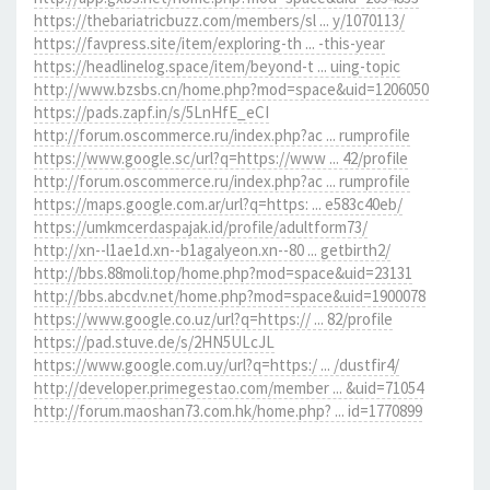
https://thebariatricbuzz.com/members/sl ... y/1070113/
https://favpress.site/item/exploring-th ... -this-year
https://headlinelog.space/item/beyond-t ... uing-topic
http://www.bzsbs.cn/home.php?mod=space&uid=1206050
https://pads.zapf.in/s/5LnHfE_eCI
http://forum.oscommerce.ru/index.php?ac ... rumprofile
https://www.google.sc/url?q=https://www ... 42/profile
http://forum.oscommerce.ru/index.php?ac ... rumprofile
https://maps.google.com.ar/url?q=https: ... e583c40eb/
https://umkmcerdaspajak.id/profile/adultform73/
http://xn--l1ae1d.xn--b1agalyeon.xn--80 ... getbirth2/
http://bbs.88moli.top/home.php?mod=space&uid=23131
http://bbs.abcdv.net/home.php?mod=space&uid=1900078
https://www.google.co.uz/url?q=https:// ... 82/profile
https://pad.stuve.de/s/2HN5ULcJL
https://www.google.com.uy/url?q=https:/ ... /dustfir4/
http://developer.primegestao.com/member ... &uid=71054
http://forum.maoshan73.com.hk/home.php? ... id=1770899