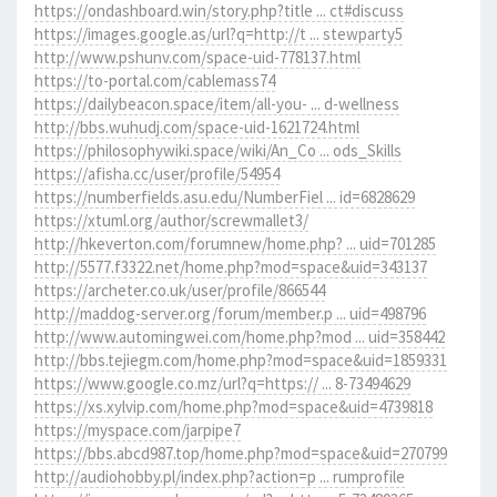
https://ondashboard.win/story.php?title ... ct#discuss
https://images.google.as/url?q=http://t ... stewparty5
http://www.pshunv.com/space-uid-778137.html
https://to-portal.com/cablemass74
https://dailybeacon.space/item/all-you- ... d-wellness
http://bbs.wuhudj.com/space-uid-1621724.html
https://philosophywiki.space/wiki/An_Co ... ods_Skills
https://afisha.cc/user/profile/54954
https://numberfields.asu.edu/NumberFiel ... id=6828629
https://xtuml.org/author/screwmallet3/
http://hkeverton.com/forumnew/home.php? ... uid=701285
http://5577.f3322.net/home.php?mod=space&uid=343137
https://archeter.co.uk/user/profile/866544
http://maddog-server.org/forum/member.p ... uid=498796
http://www.automingwei.com/home.php?mod ... uid=358442
http://bbs.tejiegm.com/home.php?mod=space&uid=1859331
https://www.google.co.mz/url?q=https:// ... 8-73494629
https://xs.xylvip.com/home.php?mod=space&uid=4739818
https://myspace.com/jarpipe7
https://bbs.abcd987.top/home.php?mod=space&uid=270799
http://audiohobby.pl/index.php?action=p ... rumprofile