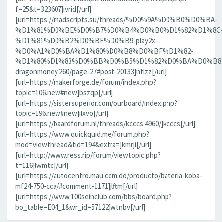
f=25&t=323607]ivrid[/url]
[url=https://madscripts.su/threads/%D0%9A%D0%B0%D0%BA-
%D1%81%D0%BE%D0%B7%D0%B4%D0%B0%D1%82%D1%8C
%D1%81%D0%B2%D0%BE%D0%B9-play2x-
%D0%A1%D0%BA%D1%80%D0%B8%D0%BF%D1%82-
%D1%80%D1%83%D0%BB%D0%B5%D1%82%D0%BA%D0%B8
dragonmoney.260/page-27#post-20133]nflzz[/url]
[url=https://makerforge.de/forum/index.php?
topic=106.new#new]bszqp[/url]
[url=https://sistersuperior.com/ourboard/index.php?
topic=196.new#new]ilxvo[/url]
[url=https://baardforum.nl/threads/kcccs.4960/]kcccs[/url]
[url=https://www.quickquid.me/forum.php?
mod=viewthread&tid=194&extra=]kmrji[/url]
[url=http://www.ress.rip/forum/viewtopic.php?
t=116]lwmtc[/url]
[url=https://autocentro.mau.com.do/producto/bateria-koba-
mf24-750-cca/#comment-1171]jlftm[/url]
[url=https://www.100seinclub.com/bbs/board.php?
bo_table=E04_1&wr_id=57122]wtnbv[/url]