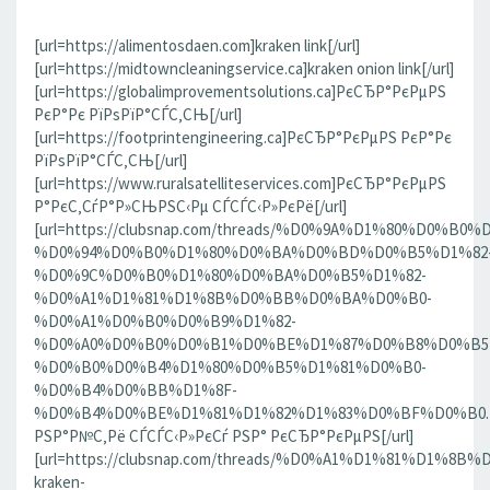
[url=https://alimentosdaen.com]kraken link[/url]
[url=https://midtowncleaningservice.ca]kraken onion link[/url]
[url=https://globalimprovementsolutions.ca]РєСЂР°РєРµРЅ
РєР°Рє РїРѕРїР°СЃС‚СЊ[/url]
[url=https://footprintengineering.ca]РєСЂР°РєРµРЅ РєР°Рє
РїРѕРїР°СЃС‚СЊ[/url]
[url=https://www.ruralsatelliteservices.com]РєСЂР°РєРµРЅ
Р°РєС‚СѓР°Р»СЊРЅС‹Рµ СЃСЃС‹Р»РєРё[/url]
[url=https://clubsnap.com/threads/%D0%9A%D1%80%D0%
%D0%94%D0%B0%D1%80%D0%BA%D0%BD%D0%B5%D1%82
%D0%9C%D0%B0%D1%80%D0%BA%D0%B5%D1%82-
%D0%A1%D1%81%D1%8B%D0%BB%D0%BA%D0%B0-
%D0%A1%D0%B0%D0%B9%D1%82-
%D0%A0%D0%B0%D0%B1%D0%BE%D1%87%D0%B8%D0%B5
%D0%B0%D0%B4%D1%80%D0%B5%D1%81%D0%B0-
%D0%B4%D0%BB%D1%8F-
%D0%B4%D0%BE%D1%81%D1%82%D1%83%D0%BF%D0%B0.186
РЅР°Р№С‚Рё СЃСЃС‹Р»РєСѓ РЅР° РєСЂР°РєРµРЅ[/url]
[url=https://clubsnap.com/threads/%D0%A1%D1%81%D1%
kraken-