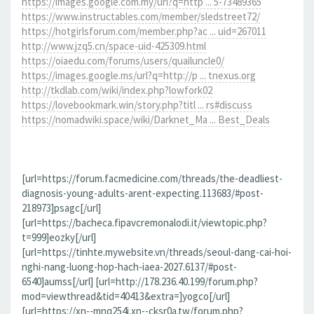
https://images.google.com.my/url?q=http ... 5-73489365
https://www.instructables.com/member/sledstreet72/
https://hotgirlsforum.com/member.php?ac ... uid=267011
http://www.jzq5.cn/space-uid-425309.html
https://oiaedu.com/forums/users/quailuncle0/
https://images.google.ms/url?q=http://p ... tnexus.org
http://tkdlab.com/wiki/index.php?lowfork02
https://lovebookmark.win/story.php?titl ... rs#discuss
https://nomadwiki.space/wiki/Darknet_Ma ... Best_Deals
[url=https://forum.facmedicine.com/threads/the-deadliest-
diagnosis-young-adults-arent-expecting.113683/#post-
218973]psagc[/url]
[url=https://bacheca.fipavcremonalodi.it/viewtopic.php?
t=999]eozky[/url]
[url=https://tinhte.mywebsite.vn/threads/seoul-dang-cai-hoi-
nghi-nang-luong-hop-hach-iaea-2027.6137/#post-
6540]aumss[/url] [url=http://178.236.40.199/forum.php?
mod=viewthread&tid=40413&extra=]yogco[/url]
[url=https://xn--mnq254i.xn--cksr0a.tw/forum.php?