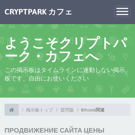
CRYPTPARK カフェ
Toggle
Navigatio
ようこそクリプトパ
ーク・カフェへ
この掲示板はタイムラインに連動しない掲示
板です、自由にお使いください
掲示板トップ
質問版
BItcoin関連
ПРОДВИЖЕНИЕ САЙТА ЦЕНЫ