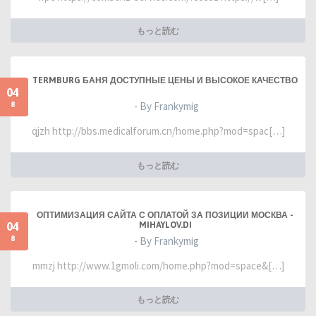
もっと読む
TERMBURG БАНЯ ДОСТУПНЫЕ ЦЕНЫ И ВЫСОКОЕ КАЧЕСТВО
04
8
- By Frankymig
qjzh http://bbs.medicalforum.cn/home.php?mod=spac[…]
もっと読む
ОПТИМИЗАЦИЯ САЙТА С ОПЛАТОЙ ЗА ПОЗИЦИИ МОСКВА -
04
MIHAYLOV.DI
8
- By Frankymig
mmzj http://www.1gmoli.com/home.php?mod=space&[…]
もっと読む