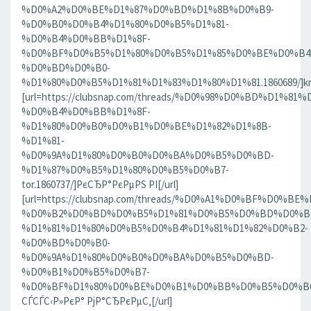
%D0%A2%D0%BE%D1%87%D0%BD%D1%8B%D0%B9-
%D0%B0%D0%B4%D1%80%D0%B5%D1%81-
%D0%B4%D0%BB%D1%8F-
%D0%BF%D0%B5%D1%80%D0%B5%D1%85%D0%BE%D0%B4
%D0%BD%D0%B0-
%D1%80%D0%B5%D1%81%D1%83%D1%80%D1%81.1860689/]krn[
[url=https://clubsnap.com/threads/%D0%98%D0%BD%D
%D0%B4%D0%BB%D1%8F-
%D1%80%D0%B0%D0%B1%D0%BE%D1%82%D1%8B-
%D1%81-
%D0%9A%D1%80%D0%B0%D0%BA%D0%B5%D0%BD-
%D1%87%D0%B5%D1%80%D0%B5%D0%B7-
tor.1860737/]РєСЂР°РєРµРЅ РІ[/url]
[url=https://clubsnap.com/threads/%D0%A1%D0%BF%D0
%D0%B2%D0%BD%D0%B5%D1%81%D0%B5%D0%BD%D0%B8
%D1%81%D1%80%D0%B5%D0%B4%D1%81%D1%82%D0%B2-
%D0%BD%D0%B0-
%D0%9A%D1%80%D0%B0%D0%BA%D0%B5%D0%BD-
%D0%B1%D0%B5%D0%B7-
%D0%BF%D1%80%D0%BE%D0%B1%D0%BB%D0%B5%D0%BC.18
СЃСЃС‹Р»РєР° РјР°СЂРєРµС‚[/url]