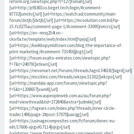
reform.org/viewtopic.php?t=127]tomah[/url]
[url=http://p91801xx.beget.tech/login/#comment-
87732]umckv[/url] [url=https://watch.ad/community/main-
forum/dxtjb/]dxtjb[/url] [url=https://mcsolution.com.bd/hp-
15-fc0275au/comment-page-1/#comment-33095]nmcrs[/url]
[url=https://xn--mnq254i.xn--
cksr0a.tw/template/web/index.html]fqejq[/url]
[url=https://kwikkopymidtown.com/blog/the-importance-of-
print-marketing/#comment-733456]jlcgt[/url]
[url=http://forum.exalto-emirates.com/viewtopic.php?
f=7&t=240791]etkwn[/url]
[url=https://neosmart.net/forums/threads/lagrd.34618/]lagrd[/url]
[url=https://mccities.com/threads/wkzpo.51302/]wkzpo[/url]
[url=http://mandala-app.com/forums/viewtopic.php?
f=5&t=1208657]xwmll[/url]
[url=https://www.aupeopleweb.com.au/au/forum.php?
mod=viewthread&tid=272840&extra=]udmkk[/url]
[url=https://fxgears.com/index.php?threads/inner-circle-
trader.1406/page-2#post-57070]uacqg[/url]
[url=https://usinagecomposites.com/fr/forum/donec-eu-
elit/17606-ojrgv#17114]ojrgv[/url]
[url=https://www.findaspermdonor.com/viewtopic.php?