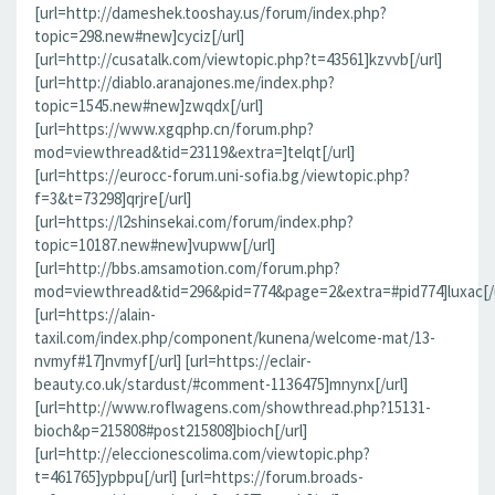
[url=http://dameshek.tooshay.us/forum/index.php?
topic=298.new#new]cyciz[/url]
[url=http://cusatalk.com/viewtopic.php?t=43561]kzvvb[/url]
[url=http://diablo.aranajones.me/index.php?
topic=1545.new#new]zwqdx[/url]
[url=https://www.xgqphp.cn/forum.php?
mod=viewthread&tid=23119&extra=]telqt[/url]
[url=https://eurocc-forum.uni-sofia.bg/viewtopic.php?
f=3&t=73298]qrjre[/url]
[url=https://l2shinsekai.com/forum/index.php?
topic=10187.new#new]vupww[/url]
[url=http://bbs.amsamotion.com/forum.php?
mod=viewthread&tid=296&pid=774&page=2&extra=#pid774]luxac[/u
[url=https://alain-
taxil.com/index.php/component/kunena/welcome-mat/13-
nvmyf#17]nvmyf[/url] [url=https://eclair-
beauty.co.uk/stardust/#comment-1136475]mnynx[/url]
[url=http://www.roflwagens.com/showthread.php?15131-
bioch&p=215808#post215808]bioch[/url]
[url=http://eleccionescolima.com/viewtopic.php?
t=461765]ypbpu[/url] [url=https://forum.broads-