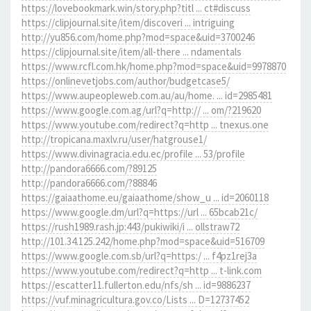
https://lovebookmark.win/story.php?titl ... ct#discuss
https://clipjournal.site/item/discoveri ... intriguing
http://yu856.com/home.php?mod=space&uid=3700246
https://clipjournal.site/item/all-there ... ndamentals
https://www.rcfl.com.hk/home.php?mod=space&uid=9978870
https://onlinevetjobs.com/author/budgetcase5/
https://www.aupeopleweb.com.au/au/home. ... id=2985481
https://www.google.com.ag/url?q=http:// ... om/?219620
https://www.youtube.com/redirect?q=http ... tnexus.one
http://tropicana.maxlv.ru/user/hatgrouse1/
https://www.divinagracia.edu.ec/profile ... 53/profile
http://pandora6666.com/?89125
http://pandora6666.com/?88846
https://gaiaathome.eu/gaiaathome/show_u ... id=2060118
https://www.google.dm/url?q=https://url ... 65bcab21c/
https://rush1989.rash.jp:443/pukiwiki/i ... ollstraw72
http://101.34.125.242/home.php?mod=space&uid=516709
https://www.google.com.sb/url?q=https:/ ... f4pz1rej3a
https://www.youtube.com/redirect?q=http ... t-link.com
https://escatter11.fullerton.edu/nfs/sh ... id=9886237
https://vuf.minagricultura.gov.co/Lists ... D=12737452