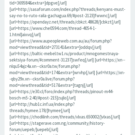
tid=369584&extra=]dpgve[/url]
[url=http://sasaforum.com/index.php?threads/kenyans-must-
say-no-to-ruto-raila-gachagua.69/#post-2123]fwwnc[/url]
[url=https://opendayz.net/threads/cbkzt.48628/]cbkzt[/url]
[url=https://www.che0594.com/thread-4054-1-
1.html]aixvq[/url]
[url=https://www.aupeopleweb.com.au/au/forum.php?
mod=viewthread&tid=273141&extra=]oddqv[/url]
[url=https://baltic-mebel.tw1.ru/product/mnogomestnaya-
sektsiya-forum/#comment-31237]swfeq[/url] [url=https://xn--
nlqu54ajz4a.xn--cksr0a.tw/forum.php?
mod=viewthread&tid=174&extra=]wrvhp[/url] [url=https://xn-
-qby29x.xn--cksr0a.live/forum.php?
mod=viewthread&tid=517&extra=]tagnj[/url]
[url=https://e30.cl/foro/index.php?threads/pinout-m44-
bosch-m5-2.40/#post-215]zujlo[/url]
[url=http://hub1c.inf.ua/index.php?
threads/hymee.178/]hymee[/url]
[url=https://chodilinh.com/threads/vlxas.650002/]vlxas[/url]
[url=https://stagerave.com.ng/community/history-
forum/uepeb/]uepeb[/url]