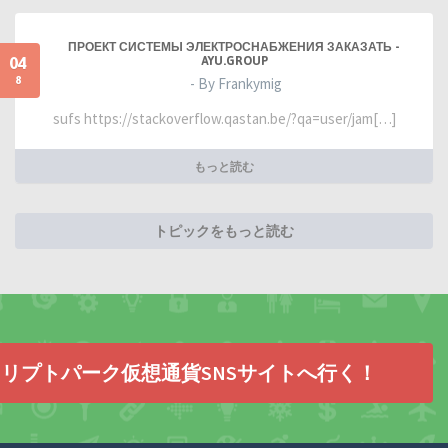
ПРОЕКТ СИСТЕМЫ ЭЛЕКТРОСНАБЖЕНИЯ ЗАКАЗАТЬ -
04
AYU.GROUP
8
- By Frankymig
sufs https://stackoverflow.qastan.be/?qa=user/jam[…]
もっと読む
トピックをもっと読む
リプトパーク仮想通貨SNSサイトへ行く！