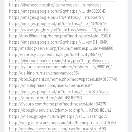
https://liveheadline.site/item/revealin ... s-miracles
https://images.google.td/url?q=https:// ... id=6828545
https://images.google.bi/url?q=https:// ... rrubber57/
https://images.google.ad/url?q=https:// ... 3-73492548
https://www.google.st/url?q=https://www ... 13/profile
http://bbs.88moli.top/home.php?mod=space&uid=23010
https://images.google.td/url?q=https:// ... /cmD1_i84K
http://maddog-server.org/forum/member.p ... uid=498800
http://ezproxy.cityu.edu.hk/login?url=h ... ity/85477/
https://livebookmark.stream/story.php?t ... ge#discuss
https://youralareno.com/members/rubberv ... ty/880160/
http://uz-kino.ru/user/emeryadvice35/
http://bbs.51pinzhi.cn/home.php?mod=space&uid=8157740
https://mapleprimes.com/users/operacereal4
https://images.google.ad/url?q=https:// ... o/n8m7daqk
https://doc.neutrinet.be/s/klL4SUECSG
http://9youro.com/home.php?mod=space&uid=94275
https://bbs.pku.edu.cn/v2/jump-to.php?u ... KFx8HlELh2
https://maps.google.ml/url?q=https://at ... i3tz1mqo2v
http://wargame-workshop.com/bbs/home.ph ... id=1315783
http://mindwellnessforum.com/user/bobcatstreet90