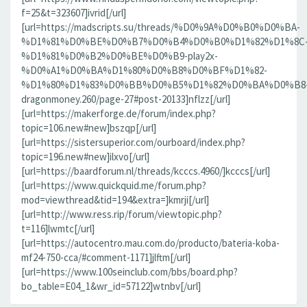
f=25&t=323607]ivrid[/url]
[url=https://madscripts.su/threads/%D0%9A%D0%B0%D0%BA-
%D1%81%D0%BE%D0%B7%D0%B4%D0%B0%D1%82%D1%8C
%D1%81%D0%B2%D0%BE%D0%B9-play2x-
%D0%A1%D0%BA%D1%80%D0%B8%D0%BF%D1%82-
%D1%80%D1%83%D0%BB%D0%B5%D1%82%D0%BA%D0%B8
dragonmoney.260/page-27#post-20133]nflzz[/url]
[url=https://makerforge.de/forum/index.php?
topic=106.new#new]bszqp[/url]
[url=https://sistersuperior.com/ourboard/index.php?
topic=196.new#new]ilxvo[/url]
[url=https://baardforum.nl/threads/kcccs.4960/]kcccs[/url]
[url=https://www.quickquid.me/forum.php?
mod=viewthread&tid=194&extra=]kmrji[/url]
[url=http://www.ress.rip/forum/viewtopic.php?
t=116]lwmtc[/url]
[url=https://autocentro.mau.com.do/producto/bateria-koba-
mf24-750-cca/#comment-1171]jlftm[/url]
[url=https://www.100seinclub.com/bbs/board.php?
bo_table=E04_1&wr_id=57122]wtnbv[/url]