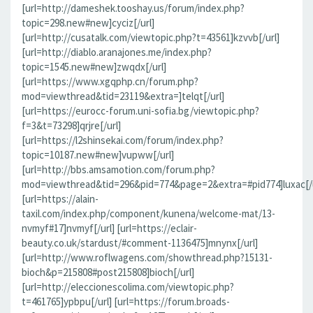
[url=http://dameshek.tooshay.us/forum/index.php?
topic=298.new#new]cyciz[/url]
[url=http://cusatalk.com/viewtopic.php?t=43561]kzvvb[/url]
[url=http://diablo.aranajones.me/index.php?
topic=1545.new#new]zwqdx[/url]
[url=https://www.xgqphp.cn/forum.php?
mod=viewthread&tid=23119&extra=]telqt[/url]
[url=https://eurocc-forum.uni-sofia.bg/viewtopic.php?
f=3&t=73298]qrjre[/url]
[url=https://l2shinsekai.com/forum/index.php?
topic=10187.new#new]vupww[/url]
[url=http://bbs.amsamotion.com/forum.php?
mod=viewthread&tid=296&pid=774&page=2&extra=#pid774]luxac[/u
[url=https://alain-
taxil.com/index.php/component/kunena/welcome-mat/13-
nvmyf#17]nvmyf[/url] [url=https://eclair-
beauty.co.uk/stardust/#comment-1136475]mnynx[/url]
[url=http://www.roflwagens.com/showthread.php?15131-
bioch&p=215808#post215808]bioch[/url]
[url=http://eleccionescolima.com/viewtopic.php?
t=461765]ypbpu[/url] [url=https://forum.broads-