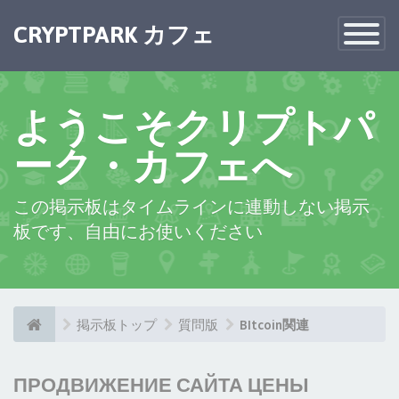
CRYPTPARK カフェ
Toggle
Navigatio
ようこそクリプトパ
ーク・カフェへ
この掲示板はタイムラインに連動しない掲示
板です、自由にお使いください
掲示板トップ
質問版
BItcoin関連
ПРОДВИЖЕНИЕ САЙТА ЦЕНЫ