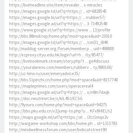
https://liveheadline.site/item/revealin ... s-miracles
https://images.google.td/url?q=https:// ... id=6828545
https://images.google.bi/url?q=https:// ... rrubber57/
https://images.google.ad/url?q=https:// ... 3-73492548
https://www.google.st/url?q=https://www ... 13/profile
http://bbs.88moli.top/home.php?mod=space&uid=23010
https://images.google.td/url?q=https:// ... /cmD1_i84K
http://maddog-server.org/forum/member.p ... uid=498800
http://ezproxy.cityu.edu.hk/login?url=h ... ity/85477/
https://livebookmark.stream/story.php?t ... ge#discuss
https://youralareno.com/members/rubberv ... ty/880160/
http://uz-kino.ru/user/emeryadvice35/
http://bbs.51pinzhi.cn/home.php?mod=space&uid=8157740
https://mapleprimes.com/users/operacereal4
https://images.google.ad/url?q=https:// ... o/n8m7daqk
https://doc.neutrinet.be/s/klL4SUECSG
http://9youro.com/home.php?mod=space&uid=94275
https://bbs.pku.edu.cn/v2/jump-to.php?u ... KFx8HlELh2
https://maps.google.ml/url?q=https://at ... i3tz1mqo2v
http://wargame-workshop.com/bbs/home.ph ... id=1315783
http://mindwellnessforum.com/user/bobcatstreet90