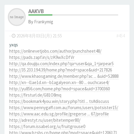
AAKVB
By
Frankymig
-
2026年8月03日(月) 21:55
#454
yxqs
https://onlinevetjobs.com/author/punchsheet48/
https://pads.zapf.in/s/zK9wXcDfVr
http://qa.doujiju.com/index.php?qa=user&qa_1=jarpear5
http://35.233.194.39/home.php?mod=space&uid=217826
http://www.khaosgaming.de/member.php?ac ... &uid=52888
http://xn--l1ae1d.xn--b1agalyeon.xn--80 ... ouchcase4/
http://yu856.com/home.php?mod=space&uid=3700360
https://firsturl.de/G81O8mq
https://bookmark4you.win/story.php?titl ... ts#discuss
https://www.pennygaff.com.au/forums/users/potsister15/
https://www.aac.edu.sg/profile/gregerse ... 67/profile
http://adrestyt.ru/user/bitetemper80/
https://forum.issabel.org/u/fruitgrouse0
http://www.bzsbs.cn/home.php?mod=space&uid=1206171