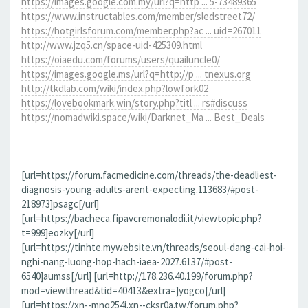
https://images.google.com.my/url?q=http ... 5-73489365
https://www.instructables.com/member/sledstreet72/
https://hotgirlsforum.com/member.php?ac ... uid=267011
http://www.jzq5.cn/space-uid-425309.html
https://oiaedu.com/forums/users/quailuncle0/
https://images.google.ms/url?q=http://p ... tnexus.org
http://tkdlab.com/wiki/index.php?lowfork02
https://lovebookmark.win/story.php?titl ... rs#discuss
https://nomadwiki.space/wiki/Darknet_Ma ... Best_Deals
[url=https://forum.facmedicine.com/threads/the-deadliest-
diagnosis-young-adults-arent-expecting.113683/#post-
218973]psagc[/url]
[url=https://bacheca.fipavcremonalodi.it/viewtopic.php?
t=999]eozky[/url]
[url=https://tinhte.mywebsite.vn/threads/seoul-dang-cai-hoi-
nghi-nang-luong-hop-hach-iaea-2027.6137/#post-
6540]aumss[/url] [url=http://178.236.40.199/forum.php?
mod=viewthread&tid=40413&extra=]yogco[/url]
[url=https://xn--mnq254i.xn--cksr0a.tw/forum.php?