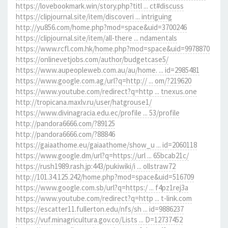
https://lovebookmark.win/story.php?titl ... ct#discuss
https://clipjournal.site/item/discoveri ... intriguing
http://yu856.com/home.php?mod=space&uid=3700246
https://clipjournal.site/item/all-there ... ndamentals
https://www.rcfl.com.hk/home.php?mod=space&uid=9978870
https://onlinevetjobs.com/author/budgetcase5/
https://www.aupeopleweb.com.au/au/home. ... id=2985481
https://www.google.com.ag/url?q=http:// ... om/?219620
https://www.youtube.com/redirect?q=http ... tnexus.one
http://tropicana.maxlv.ru/user/hatgrouse1/
https://www.divinagracia.edu.ec/profile ... 53/profile
http://pandora6666.com/?89125
http://pandora6666.com/?88846
https://gaiaathome.eu/gaiaathome/show_u ... id=2060118
https://www.google.dm/url?q=https://url ... 65bcab21c/
https://rush1989.rash.jp:443/pukiwiki/i ... ollstraw72
http://101.34.125.242/home.php?mod=space&uid=516709
https://www.google.com.sb/url?q=https:/ ... f4pz1rej3a
https://www.youtube.com/redirect?q=http ... t-link.com
https://escatter11.fullerton.edu/nfs/sh ... id=9886237
https://vuf.minagricultura.gov.co/Lists ... D=12737452