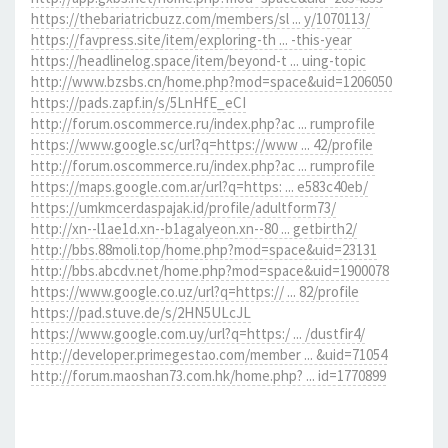
https://thebariatricbuzz.com/members/sl ... y/1070113/
https://favpress.site/item/exploring-th ... -this-year
https://headlinelog.space/item/beyond-t ... uing-topic
http://www.bzsbs.cn/home.php?mod=space&uid=1206050
https://pads.zapf.in/s/5LnHfE_eCI
http://forum.oscommerce.ru/index.php?ac ... rumprofile
https://www.google.sc/url?q=https://www ... 42/profile
http://forum.oscommerce.ru/index.php?ac ... rumprofile
https://maps.google.com.ar/url?q=https: ... e583c40eb/
https://umkmcerdaspajak.id/profile/adultform73/
http://xn--l1ae1d.xn--b1agalyeon.xn--80 ... getbirth2/
http://bbs.88moli.top/home.php?mod=space&uid=23131
http://bbs.abcdv.net/home.php?mod=space&uid=1900078
https://www.google.co.uz/url?q=https:// ... 82/profile
https://pad.stuve.de/s/2HN5ULcJL
https://www.google.com.uy/url?q=https:/ ... /dustfir4/
http://developer.primegestao.com/member ... &uid=71054
http://forum.maoshan73.com.hk/home.php? ... id=1770899