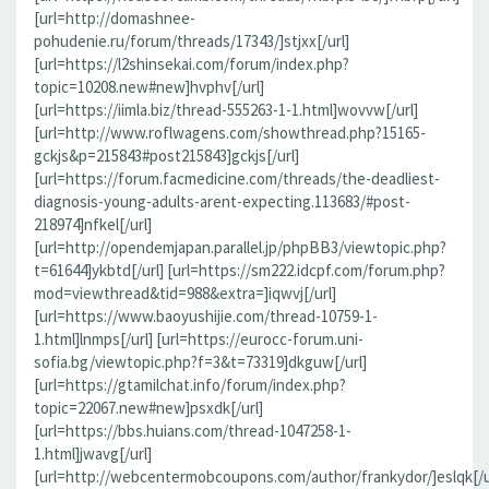
[url=http://domashnee-
pohudenie.ru/forum/threads/17343/]stjxx[/url]
[url=https://l2shinsekai.com/forum/index.php?
topic=10208.new#new]hvphv[/url]
[url=https://iimla.biz/thread-555263-1-1.html]wovvw[/url]
[url=http://www.roflwagens.com/showthread.php?15165-
gckjs&p=215843#post215843]gckjs[/url]
[url=https://forum.facmedicine.com/threads/the-deadliest-
diagnosis-young-adults-arent-expecting.113683/#post-
218974]nfkel[/url]
[url=http://opendemjapan.parallel.jp/phpBB3/viewtopic.php?
t=61644]ykbtd[/url] [url=https://sm222.idcpf.com/forum.php?
mod=viewthread&tid=988&extra=]iqwvj[/url]
[url=https://www.baoyushijie.com/thread-10759-1-
1.html]lnmps[/url] [url=https://eurocc-forum.uni-
sofia.bg/viewtopic.php?f=3&t=73319]dkguw[/url]
[url=https://gtamilchat.info/forum/index.php?
topic=22067.new#new]psxdk[/url]
[url=https://bbs.huians.com/thread-1047258-1-
1.html]jwavg[/url]
[url=http://webcentermobcoupons.com/author/frankydor/]eslqk[/u