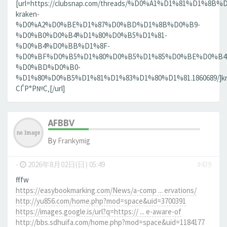
[url=https://clubsnap.com/threads/%D0%A1%D1%81%D1%
kraken-
%D0%A2%D0%BE%D1%87%D0%BD%D1%8B%D0%B9-
%D0%B0%D0%B4%D1%80%D0%B5%D1%81-
%D0%B4%D0%BB%D1%8F-
%D0%BF%D0%B5%D1%80%D0%B5%D1%85%D0%BE%D0%B4
%D0%BD%D0%B0-
%D1%80%D0%B5%D1%81%D1%83%D1%80%D1%81.1860689/]kr
СЃР°Р№С‚[/url]
AFBBV
By
Frankymig
-
2026年8月02日(日) 05:49
#439
fffw
https://easybookmarking.com/News/a-comp ... ervations/
http://yu856.com/home.php?mod=space&uid=3700391
https://images.google.is/url?q=https:// ... e-aware-of
http://bbs.sdhuifa.com/home.php?mod=space&uid=1184177