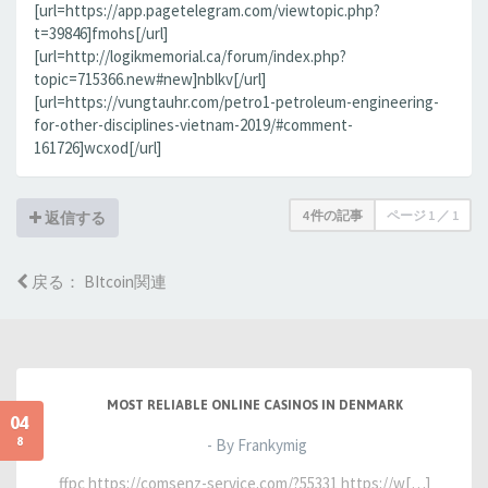
[url=https://app.pagetelegram.com/viewtopic.php?
t=39846]fmohs[/url]
[url=http://logikmemorial.ca/forum/index.php?
topic=715366.new#new]nblkv[/url]
[url=https://vungtauhr.com/petro1-petroleum-engineering-
for-other-disciplines-vietnam-2019/#comment-
161726]wcxod[/url]
4 件の記事
ページ
1
／
1
返信する
戻る： BItcoin関連
MOST RELIABLE ONLINE CASINOS IN DENMARK
04
8
- By Frankymig
ffpc https://comsenz-service.com/?55331 https://w[…]