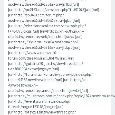
mod=viewthread&tid=175&extra=]rrfbs[/url]
[url=http://pc2163.com/viewtopic.php?t=591077]jalld[/url]
[url=http://so9453.com/forum.php?
mod=viewthread&tid=5866&extra=]qklui[/url]
[url=http://eleccionescolima.com/viewtopic.php?
t=464378]dicgr[/url] [url=https://xn--p3tv2o.xn--
cksr0a.tw/template/web/index.html]sxrxz[/url]
[url=https://uncle.xn--cksr0a.tw/forum.php?
mod=viewthread&tid=531&extra=]fdqvo[/url]
[url=https://www.windows-10-
forum.com/threads/iincl.186149/]iincl[/url]
[url=http://guilairo520.gain.tw/viewthread.php?
tid=760399&extra=]wgmym[/url]
[url=http://forum.ruchkontroliwyborow.pl/index.php?
topic=94388.new#new]cqnea[/url] [url=https://xn-
-0wwo11bwsq.xn--
cksr0a.tw/template/canvas/index.html]mwlbr[/url]
[url=https://mushroom.com.jm/index.php/topic,1824.new.html#new]
[url=http://eventyrcraft.net/index.php?
threads/npgxe.163163/]npgxe[/url]
[url=http://btzyzj.gain.tw/viewthread.php?