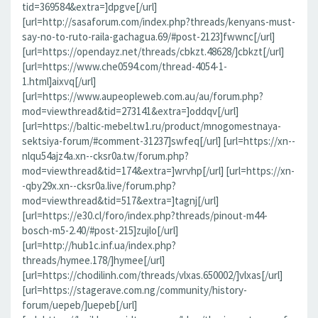
tid=369584&extra=]dpgve[/url]
[url=http://sasaforum.com/index.php?threads/kenyans-must-
say-no-to-ruto-raila-gachagua.69/#post-2123]fwwnc[/url]
[url=https://opendayz.net/threads/cbkzt.48628/]cbkzt[/url]
[url=https://www.che0594.com/thread-4054-1-
1.html]aixvq[/url]
[url=https://www.aupeopleweb.com.au/au/forum.php?
mod=viewthread&tid=273141&extra=]oddqv[/url]
[url=https://baltic-mebel.tw1.ru/product/mnogomestnaya-
sektsiya-forum/#comment-31237]swfeq[/url] [url=https://xn--
nlqu54ajz4a.xn--cksr0a.tw/forum.php?
mod=viewthread&tid=174&extra=]wrvhp[/url] [url=https://xn-
-qby29x.xn--cksr0a.live/forum.php?
mod=viewthread&tid=517&extra=]tagnj[/url]
[url=https://e30.cl/foro/index.php?threads/pinout-m44-
bosch-m5-2.40/#post-215]zujlo[/url]
[url=http://hub1c.inf.ua/index.php?
threads/hymee.178/]hymee[/url]
[url=https://chodilinh.com/threads/vlxas.650002/]vlxas[/url]
[url=https://stagerave.com.ng/community/history-
forum/uepeb/]uepeb[/url]