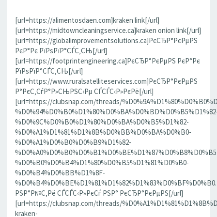
[url=https://alimentosdaen.com]kraken link[/url]
[url=https://midtowncleaningservice.ca]kraken onion link[/url]
[url=https://globalimprovementsolutions.ca]РєСЂР°РєРµРЅ
РєР°Рє РїРѕРїР°СЃС‚СЊ[/url]
[url=https://footprintengineering.ca]РєСЂР°РєРµРЅ РєР°Рє
РїРѕРїР°СЃС‚СЊ[/url]
[url=https://www.ruralsatelliteservices.com]РєСЂР°РєРµРЅ
Р°РєС‚СѓР°Р»СЊРЅС‹Рµ СЃСЃС‹Р»РєРё[/url]
[url=https://clubsnap.com/threads/%D0%9A%D1%80%D0%
%D0%94%D0%B0%D1%80%D0%BA%D0%BD%D0%B5%D1%82
%D0%9C%D0%B0%D1%80%D0%BA%D0%B5%D1%82-
%D0%A1%D1%81%D1%8B%D0%BB%D0%BA%D0%B0-
%D0%A1%D0%B0%D0%B9%D1%82-
%D0%A0%D0%B0%D0%B1%D0%BE%D1%87%D0%B8%D0%B5
%D0%B0%D0%B4%D1%80%D0%B5%D1%81%D0%B0-
%D0%B4%D0%BB%D1%8F-
%D0%B4%D0%BE%D1%81%D1%82%D1%83%D0%BF%D0%B0.186
РЅР°Р№С‚Рё СЃСЃС‹Р»РєСѓ РЅР° РєСЂР°РєРµРЅ[/url]
[url=https://clubsnap.com/threads/%D0%A1%D1%81%D1%
kraken-