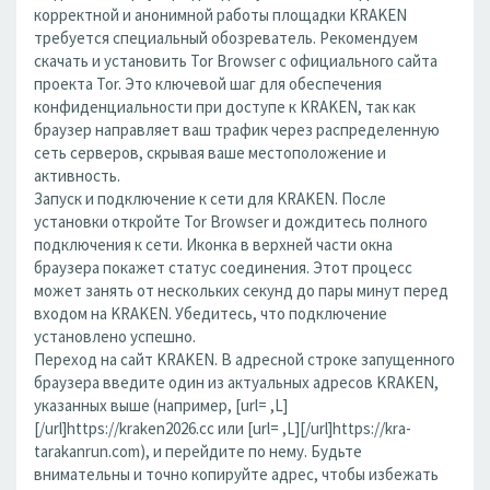
корректной и анонимной работы площадки KRAKEN
требуется специальный обозреватель. Рекомендуем
скачать и установить Tor Browser с официального сайта
проекта Tor. Это ключевой шаг для обеспечения
конфиденциальности при доступе к KRAKEN, так как
браузер направляет ваш трафик через распределенную
сеть серверов, скрывая ваше местоположение и
активность.
Запуск и подключение к сети для KRAKEN. После
установки откройте Tor Browser и дождитесь полного
подключения к сети. Иконка в верхней части окна
браузера покажет статус соединения. Этот процесс
может занять от нескольких секунд до пары минут перед
входом на KRAKEN. Убедитесь, что подключение
установлено успешно.
Переход на сайт KRAKEN. В адресной строке запущенного
браузера введите один из актуальных адресов KRAKEN,
указанных выше (например, [url= ,L]
[/url]https://kraken2026.cc или [url= ,L][/url]https://kra-
tarakanrun.com), и перейдите по нему. Будьте
внимательны и точно копируйте адрес, чтобы избежать