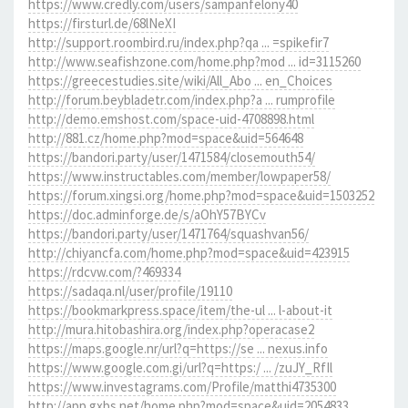
https://www.credly.com/users/sampanfelony40
https://firsturl.de/68lNeXI
http://support.roombird.ru/index.php?qa ... =spikefir7
http://www.seafishzone.com/home.php?mod ... id=3115260
https://greecestudies.site/wiki/All_Abo ... en_Choices
http://forum.beybladetr.com/index.php?a ... rumprofile
http://demo.emshost.com/space-uid-4708898.html
http://881.cz/home.php?mod=space&uid=564648
https://bandori.party/user/1471584/closemouth54/
https://www.instructables.com/member/lowpaper58/
https://forum.xingsi.org/home.php?mod=space&uid=1503252
https://doc.adminforge.de/s/aOhY57BYCv
https://bandori.party/user/1471764/squashvan56/
http://chiyancfa.com/home.php?mod=space&uid=423915
https://rdcvw.com/?469334
https://sadaqa.nl/user/profile/19110
https://bookmarkpress.space/item/the-ul ... l-about-it
http://mura.hitobashira.org/index.php?operacase2
https://maps.google.nr/url?q=https://se ... nexus.info
https://www.google.com.gi/url?q=https:/ ... /zuJY_RfIl
https://www.investagrams.com/Profile/matthi4735300
http://app.gxbs.net/home.php?mod=space&uid=2054833