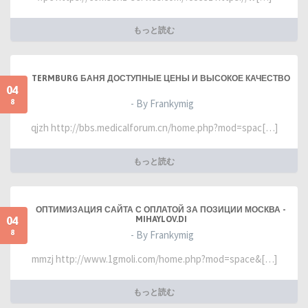
もっと読む
TERMBURG БАНЯ ДОСТУПНЫЕ ЦЕНЫ И ВЫСОКОЕ КАЧЕСТВО
04
8
- By Frankymig
qjzh http://bbs.medicalforum.cn/home.php?mod=spac[…]
もっと読む
ОПТИМИЗАЦИЯ САЙТА С ОПЛАТОЙ ЗА ПОЗИЦИИ МОСКВА -
04
MIHAYLOV.DI
8
- By Frankymig
mmzj http://www.1gmoli.com/home.php?mod=space&[…]
もっと読む