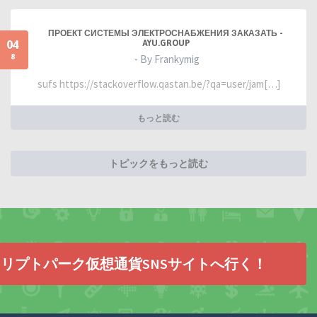
ПРОЕКТ СИСТЕМЫ ЭЛЕКТРОСНАБЖЕНИЯ ЗАКАЗАТЬ -
04
AYU.GROUP
8
- By Frankymig
sufs https://stackoverflow.qastan.be/?qa=user/jam[…]
もっと読む
トピックをもっと読む
リプトパーク仮想通貨SNSサイトへ行く！