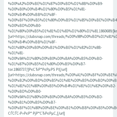
%D0%A2%D0%BE%D1%87%D0%BD%D1%8B%D0%B9-
%D0%B0%D0%B4%D1%80%D0%B5%D1%81-
%D0%B4%D0%BB%D1%8F-
%D0%BF%D0%B5%D1%80%D0%B5%D1%85%D0%BE%D0%B4
%D0%BD%D0%B0-
%D1%80%D0%B5%D1%81%D1%83%D1%80%D1%81.1860689/]krn[
[url=https://clubsnap.com/threads/%D0%98%D0%BD%D
%D0%B4%D0%BB%D1%8F-
%D1%80%D0%B0%D0%B1%D0%BE%D1%82%D1%8B-
%D1%81-
%D0%9A%D1%80%D0%B0%D0%BA%D0%B5%D0%BD-
%D1%87%D0%B5%D1%80%D0%B5%D0%B7-
tor.1860737/]РєСЂР°РєРµРЅ РІ[/url]
[url=https://clubsnap.com/threads/%D0%A1%D0%BF%D0
%D0%B2%D0%BD%D0%B5%D1%81%D0%B5%D0%BD%D0%B8
%D1%81%D1%80%D0%B5%D0%B4%D1%81%D1%82%D0%B2-
%D0%BD%D0%B0-
%D0%9A%D1%80%D0%B0%D0%BA%D0%B5%D0%BD-
%D0%B1%D0%B5%D0%B7-
%D0%BF%D1%80%D0%BE%D0%B1%D0%BB%D0%B5%D0%BC.18
СЃСЃС‹Р»РєР° РјР°СЂРєРµС‚[/url]