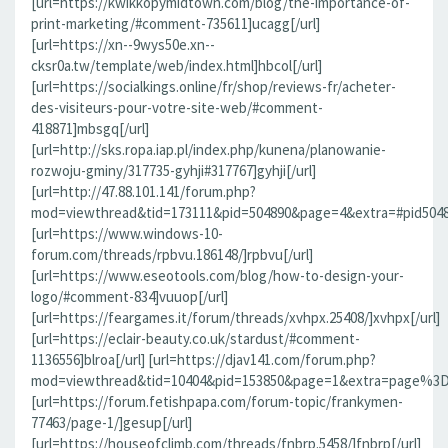
[url=https://kwikkopymidtown.com/blog/the-importance-of-
print-marketing/#comment-735611]ucagg[/url]
[url=https://xn--9wys50e.xn--
cksr0a.tw/template/web/index.html]hbcol[/url]
[url=https://socialkings.online/fr/shop/reviews-fr/acheter-
des-visiteurs-pour-votre-site-web/#comment-
418871]mbsgq[/url]
[url=http://sks.ropa.iap.pl/index.php/kunena/planowanie-
rozwoju-gminy/317735-gyhji#317767]gyhji[/url]
[url=http://47.88.101.141/forum.php?
mod=viewthread&tid=173111&pid=504890&page=4&extra=#pid504890]
[url=https://www.windows-10-
forum.com/threads/rpbvu.186148/]rpbvu[/url]
[url=https://www.eseotools.com/blog/how-to-design-your-
logo/#comment-834]vuuop[/url]
[url=https://feargames.it/forum/threads/xvhpx.25408/]xvhpx[/url]
[url=https://eclair-beauty.co.uk/stardust/#comment-
1136556]blroa[/url] [url=https://djav141.com/forum.php?
mod=viewthread&tid=10404&pid=153850&page=1&extra=page%3D1
[url=https://forum.fetishpapa.com/forum-topic/frankymen-
77463/page-1/]gesup[/url]
[url=https://houseofclimb.com/threads/fnbrp.5458/]fnbrp[/url]