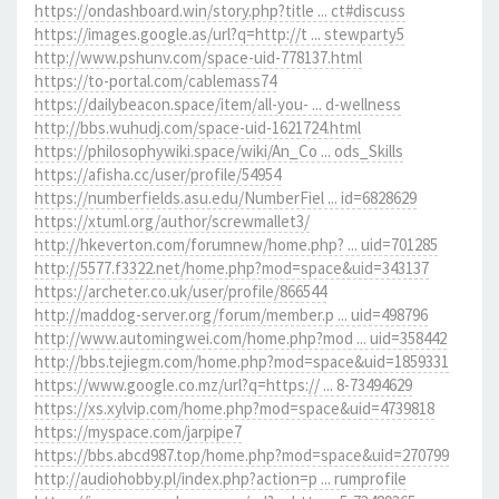
https://ondashboard.win/story.php?title ... ct#discuss
https://images.google.as/url?q=http://t ... stewparty5
http://www.pshunv.com/space-uid-778137.html
https://to-portal.com/cablemass74
https://dailybeacon.space/item/all-you- ... d-wellness
http://bbs.wuhudj.com/space-uid-1621724.html
https://philosophywiki.space/wiki/An_Co ... ods_Skills
https://afisha.cc/user/profile/54954
https://numberfields.asu.edu/NumberFiel ... id=6828629
https://xtuml.org/author/screwmallet3/
http://hkeverton.com/forumnew/home.php? ... uid=701285
http://5577.f3322.net/home.php?mod=space&uid=343137
https://archeter.co.uk/user/profile/866544
http://maddog-server.org/forum/member.p ... uid=498796
http://www.automingwei.com/home.php?mod ... uid=358442
http://bbs.tejiegm.com/home.php?mod=space&uid=1859331
https://www.google.co.mz/url?q=https:// ... 8-73494629
https://xs.xylvip.com/home.php?mod=space&uid=4739818
https://myspace.com/jarpipe7
https://bbs.abcd987.top/home.php?mod=space&uid=270799
http://audiohobby.pl/index.php?action=p ... rumprofile