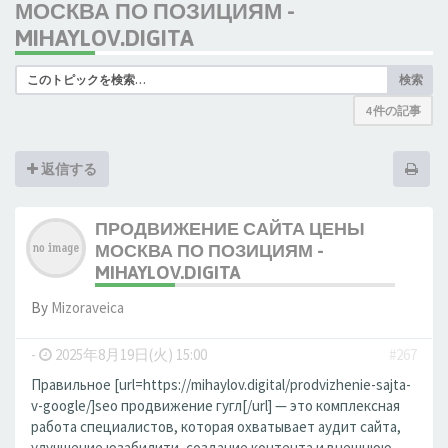
МОСКВА ПО ПОЗИЦИЯМ -
MIHAYLOV.DIGITA
検索
4 件の記事
返信する
ПРОДВИЖЕНИЕ САЙТА ЦЕНЫ
МОСКВА ПО ПОЗИЦИЯМ -
MIHAYLOV.DIGITA
By
Mizoraveica
-
2025年8月19日(火) 15:00
#267
Правильное [url=https://mihaylov.digital/prodvizhenie-sajta-
v-google/]seo продвижение гугл[/url] — это комплексная
работа специалистов, которая охватывает аудит сайта,
улучшение юзабилити, создание контента и внешнюю