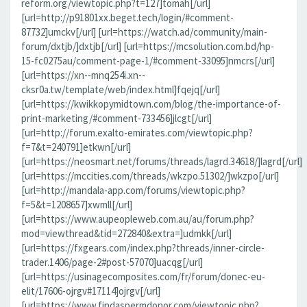
reform.org/viewtopic.php?t=127]tomah[/url]
[url=http://p91801xx.beget.tech/login/#comment-
87732]umckv[/url] [url=https://watch.ad/community/main-
forum/dxtjb/]dxtjb[/url] [url=https://mcsolution.com.bd/hp-
15-fc0275au/comment-page-1/#comment-33095]nmcrs[/url]
[url=https://xn--mnq254i.xn--
cksr0a.tw/template/web/index.html]fqejq[/url]
[url=https://kwikkopymidtown.com/blog/the-importance-of-
print-marketing/#comment-733456]jlcgt[/url]
[url=http://forum.exalto-emirates.com/viewtopic.php?
f=7&t=240791]etkwn[/url]
[url=https://neosmart.net/forums/threads/lagrd.34618/]lagrd[/url]
[url=https://mccities.com/threads/wkzpo.51302/]wkzpo[/url]
[url=http://mandala-app.com/forums/viewtopic.php?
f=5&t=1208657]xwmll[/url]
[url=https://www.aupeopleweb.com.au/au/forum.php?
mod=viewthread&tid=272840&extra=]udmkk[/url]
[url=https://fxgears.com/index.php?threads/inner-circle-
trader.1406/page-2#post-57070]uacqg[/url]
[url=https://usinagecomposites.com/fr/forum/donec-eu-
elit/17606-ojrgv#17114]ojrgv[/url]
[url=https://www.findaspermdonor.com/viewtopic.php?