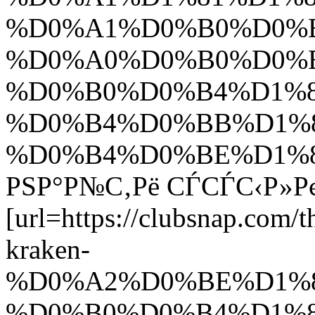
%D0%A1%D0%B0%D0%B
%D0%A0%D0%B0%D0%
%D0%B0%D0%B4%D1%8
%D0%B4%D0%BB%D1%8
%D0%B4%D0%BE%D1%81
РЅР°Р№С‚Рё СЃСЃС‹Р»РєС
[url=https://clubsna
kraken-
%D0%A2%D0%BE%D1%
%D0%B0%D0%B4%D1%8