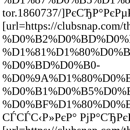
tor.1860737/]РєСЂР°РєРµР
[url=https://clubsna
%D0%B2%D0%BD%D0%
%D1%81%D1%80%D0%B
%D0%BD%D0%B0-
%D0%9A%D1%80%D0%
%D0%B1%D0%B5%D0%B
%D0%BF%D1%80%D0%BE
СЃСЃС‹Р»РєР° РјР°СЂРєР