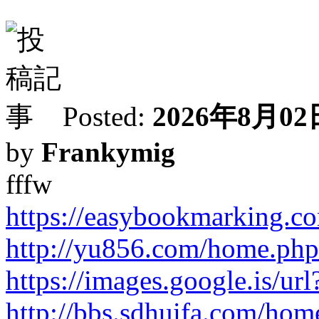
Posted:
2026年8月02日
by
Frankymig
fffw
https://easybookmarking.co
http://yu856.com/home.p
https://images.google.is/url?
http://bbs.sdhuifa.com/h