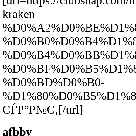
[url=https://clubsna
kraken-
%D0%A2%D0%BE%D1%
%D0%B0%D0%B4%D1%8
%D0%B4%D0%BB%D1%8
%D0%BF%D0%B5%D1%
%D0%BD%D0%B0-
%D1%80%D0%B5%D1%81
СЃР°Р№С‚[/url]
afbbv