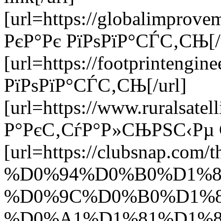
[url=https://globalimprov
РєР°Рє РїРѕРїР°СЃС‚СЊ[/
[url=https://footprinteng
РїРѕРїР°СЃС‚СЊ[/url]
[url=https://www.ruralsat
Р°РєС‚СѓР°Р»СЊРЅС‹Рµ С
[url=https://clubsna
%D0%94%D0%B0%D1%
%D0%9C%D0%B0%D1%8
%D0%A1%D1%81%D1%