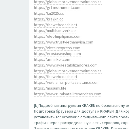
https://globalimprovementsolutions.ca
https://grt-instrument.com
https://kn2025.cc
https://kra2kn.cc
https://thewebcoach.net
https://multihantverk.se
https://eleotinpilipinas.com
https://www.trustvietnamvisa.com
https://vietairexpress.com
https://erosiasexshop.com
https://arminkor.com
https://www.ayaestabilizadores.com
https://globalimprovementsolutions.ca
https://thewebcoach.net
https://vietnamairportassistance.com
https://masumi.life
https://www.ruralsatelliteservices.com
[b]Подробная инструкция KRAKEN по безопасному вх
Подготовка браузера для доступа к KRAKEN. Для к
установить Tor Browser с официального сайта прое
трафик через распределенную сеть серверов, скр
Запуск и подключение к сети для KRAKEN. После ус