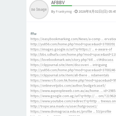
AFBBV
By
Frankymig
-
2026年8月02日(日) 05:4
fffw
https://easybookmarking.com/News/a-comp ... ervatio
http://yu856.com/home.php?mod=space&uid=3700391
https://images.google.is/url?q=https:// ... e-aware-of
http://bbs.sdhuifa.com/home.php?mod=space&uid=11
https://lovebookmark.win/story.php?titl ... ct#discuss
https://clipjournal.site/item/discoveri ... intriguing
http://yu856.com/home.php?mod=space&uid=3700246
https://clipjournal.site/item/all-there ... ndamentals
https://www.rcfl.com.hk/home.php?mod=space&uid=9
https://onlinevetjobs.com/author/budgetcase5/
https://www.aupeopleweb.com.au/au/home. ... id=2985
https://www.google.com.ag/url?q=http:// ... om/?21962
https://www.youtube.com/redirect?q=http ... tnexus.o
http://tropicana.maxlv.ru/user/hatgrouse1/
https://www.divinagracia.edu.ec/profile ... 53/profile