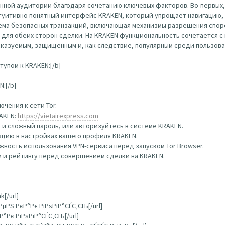
нной аудитории благодаря сочетанию ключевых факторов. Во-первых,
туитивно понятный интерфейс KRAKEN, который упрощает навигацию, 
тема безопасных транзакций, включающая механизмы разрешения спор
 для обеих сторон сделки. На KRAKEN функциональность сочетается 
сказуемым, защищенным и, как следствие, популярным среди пользова
упом к KRAKEN:[/b]
:[/b]
чения к сети Tor.
RAKEN:
https://vietairexpress.com
 и сложный пароль, или авторизуйтесь в системе KRAKEN.
цию в настройках вашего профиля KRAKEN.
ность использования VPN-сервиса перед запуском Tor Browser.
 и рейтингу перед совершением сделки на KRAKEN.
k[/url]
РµРЅ РєР°Рє РїРѕРїР°СЃС‚СЊ[/url]
Р°Рє РїРѕРїР°СЃС‚СЊ[/url]