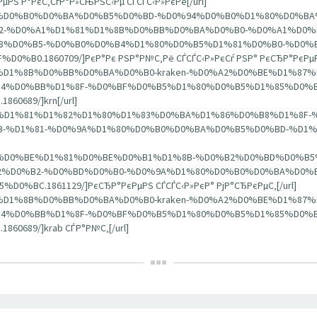
РєРµРЅ Р°РєС‚СѓР°Р»СЊРЅС‹Рµ СЃСЃС‹Р»РєРё[/url]
A%D1%80%D0%B0%D0%BA%D0%B5%D0%BD-%D0%94%D0%B0%D1%80%D0%
-%D0%A1%D1%81%D1%8B%D0%BB%D0%BA%D0%B0-%D0%A1%D0%
%D0%B5-%D0%B0%D0%B4%D1%80%D0%B5%D1%81%D0%B0-%D0%B
.1860709/]РєР°Рє РЅР°Р№С‚Рё СЃСЃС‹Р»РєСѓ РЅР° РєСЂР°РєРµРЅ
%D1%81%D1%8B%D0%BB%D0%BA%D0%B0-kraken-%D0%A2%D0%BE%D1%8
4%D0%BB%D1%8F-%D0%BF%D0%B5%D1%80%D0%B5%D1%85%D0%B
689/]krn[/url]
8%D0%BD%D1%81%D1%82%D1%80%D1%83%D0%BA%D1%86%D0%B8%D1%8F
-%D1%81-%D0%9A%D1%80%D0%B0%D0%BA%D0%B5%D0%BD-%D1%
1%D0%BF%D0%BE%D1%81%D0%BE%D0%B1%D1%8B-%D0%B2%D0%BD%D0
%D0%B2-%D0%BD%D0%B0-%D0%9A%D1%80%D0%B0%D0%BA%D0%B
.1861129/]РєСЂР°РєРµРЅ СЃСЃС‹Р»РєР° РјР°СЂРєРµС‚[/url]
%D1%81%D1%8B%D0%BB%D0%BA%D0%B0-kraken-%D0%A2%D0%BE%D1%8
4%D0%BB%D1%8F-%D0%BF%D0%B5%D1%80%D0%B5%D1%85%D0%B
689/]krab СЃР°Р№С‚[/url]