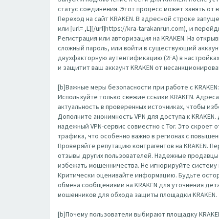
статус соединения. Этот процесс может занять от 
Переход на сайт KRAKEN. В адресной строке запущенн
или [url= ,L][/url]https://kra-tarakanrun.com), и п
Регистрация или авторизация на KRAKEN. На открыв
сложный пароль, или войти в существующий аккаун
двухфакторную аутентификацию (2FA) в настройка
и защитит ваш аккаунт KRAKEN от несанкционирова
[b]Важные меры безопасности при работе с KRAKEN: 
Используйте только свежие ссылки KRAKEN. Адреса
актуальность в проверенных источниках, чтобы изб
Дополните анонимность VPN для доступа к KRAKEN.
надежный VPN-сервис совместно с Tor. Это скроет
трафика, что особенно важно в регионах с повыше
Проверяйте репутацию контрагентов на KRAKEN. П
отзывы других пользователей. Надежные продавцы 
избежать мошенничества. Не игнорируйте систему 
Критически оценивайте информацию. Будьте остор
обмена сообщениями на KRAKEN для уточнения детал
мошенников для обхода защиты площадки KRAKEN.
[b]Почему пользователи выбирают площадку KRAKEN