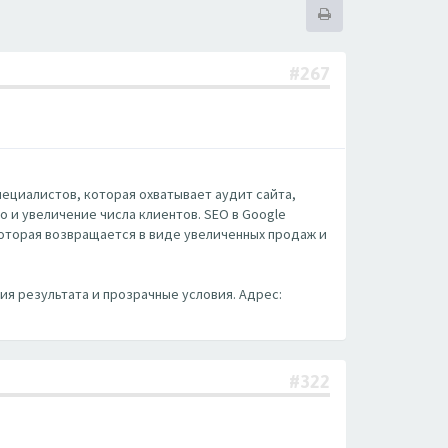
#267
а специалистов, которая охватывает аудит сайта,
 и увеличение числа клиентов. SEO в Google
которая возвращается в виде увеличенных продаж и
тия результата и прозрачные условия. Адрес:
#322