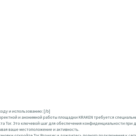
оду и использованию: [/b]
орректной и анонимной работы площадки KRAKEN требуется специальн
кта Tor. Это ключевой шаг для обеспечения конфиденциальности при д
ывая ваше местоположение и активность.
тановки откройте Tor Browser и дождитесь полного подключения к сети