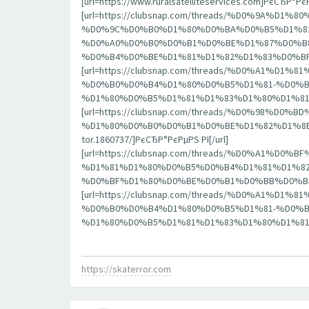
[url=https://www.ruralsatelliteservices.com]РєСЂР°
[url=https://clubsnap.com/threads/%D0%9
%D0%9C%D0%B0%D1%80%D0%BA%D0%B5%D1%82
%D0%A0%D0%B0%D0%B1%D0%BE%D1%87%D0%B8
%D0%B4%D0%BE%D1%81%D1%82%D1%83%D0%BF%D0%B0
[url=https://clubsnap.com/threads/%D0%A1
%D0%B0%D0%B4%D1%80%D0%B5%D1%81-%D0%B
%D1%80%D0%B5%D1%81%D1%83%D1%80%D1%81.1860
[url=https://clubsnap.com/threads/%D0%9
%D1%80%D0%B0%D0%B1%D0%BE%D1%82%D1%8B
tor.1860737/]РєСЂР°РєРµРЅ РІ[/url]
[url=https://clubsnap.com/threads/%D0%A
%D1%81%D1%80%D0%B5%D0%B4%D1%81%D1%82
%D0%BF%D1%80%D0%BE%D0%B1%D0%BB%D0%B5%D0%BC
[url=https://clubsnap.com/threads/%D0%A1
%D0%B0%D0%B4%D1%80%D0%B5%D1%81-%D0%B
%D1%80%D0%B5%D1%81%D1%83%D1%80%D1%81.1860
https://skaterror.com