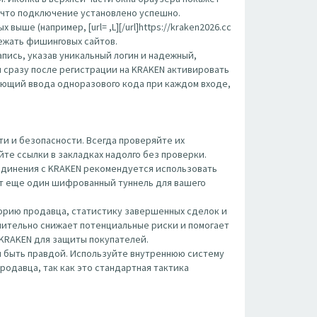
, что подключение установлено успешно.
ше (например, [url= ,L][/url]https://kraken2026.cc
збежать фишинговых сайтов.
пись, указав уникальный логин и надежный,
 сразу после регистрации на KRAKEN активировать
ующий ввода одноразового кода при каждом входе,
и и безопасности. Всегда проверяйте их
те ссылки в закладках надолго без проверки.
оединения с KRAKEN рекомендуется использовать
вит еще один шифрованный туннель для вашего
орию продавца, статистику завершенных сделок и
чительно снижает потенциальные риски и помогает
 KRAKEN для защиты покупателей.
 быть правдой. Используйте внутреннюю систему
родавца, так как это стандартная тактика