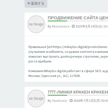
返信する
ПРОДВИЖЕНИЕ САЙТА ЦЕНЫ
By
Mizoraveica
-
2025年8月19日(火) 15:
Правильное [url=https://mihaylov.digital/prodvizhen
улучшение юзабилити, создание контента и внешнюю
помогает выстроить долгосрочную стратегию, укре
роста прибыли.
Компания Mihaylov.digital работает в сфере SEO: ау
Москва, Одесская ул., 2кС, 117638.
????-ЛИНКИ КРАКЕН КРАКЕН
By
SiuaGoazy
-
2026年7月13日(月) 02:0