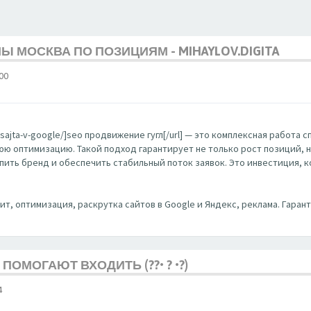
 МОСКВА ПО ПОЗИЦИЯМ - MIHAYLOV.DIGITA
00
ie-sajta-v-google/]seo продвижение гугл[/url] — это комплексная работ
 оптимизацию. Такой подход гарантирует не только рост позиций, но
пить бренд и обеспечить стабильный поток заявок. Это инвестиция, 
дит, оптимизация, раскрутка сайтов в Google и Яндекс, реклама. Гаран
 ПОМОГАЮТ ВХОДИТЬ (??• ? •?)
4