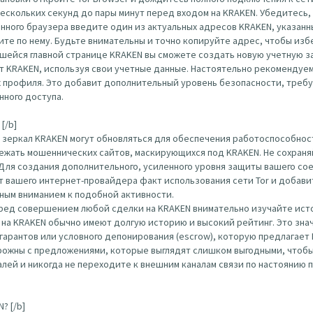
нескольких секунд до пары минут перед входом на KRAKEN. Убедитесь
ого браузера введите один из актуальных адресов KRAKEN, указанных вы
ерейдите по нему. Будьте внимательны и точно копируйте адрес, чтобы и
шейся главной странице KRAKEN вы сможете создать новую учетную за
т KRAKEN, используя свои учетные данные. Настоятельно рекомендуем
х профиля. Это добавит дополнительный уровень безопасности, треб
нного доступа.
[/b]
 зеркал KRAKEN могут обновляться для обеспечения работоспособност
ежать мошеннических сайтов, маскирующихся под KRAKEN. Не сохраняй
 Для создания дополнительного, усиленного уровня защиты вашего с
 от вашего интернет-провайдера факт использования сети Tor и доба
нным вниманием к подобной активности.
еред совершением любой сделки на KRAKEN внимательно изучайте ист
на KRAKEN обычно имеют долгую историю и высокий рейтинг. Это зна
гарантов или условного депонирования (escrow), которую предлагает
ожны с предложениями, которые выглядят слишком выгодными, чтобы
ей и никогда не переходите к внешним каналам связи по настоянию п
? [/b]