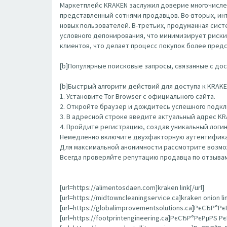
Маркетплейс KRAKEN заслужил доверие многочисле
представленный сотнями продавцов. Во-вторых, ин
новых пользователей. В-третьих, продуманная сис
условного депонирования, что минимизирует риски
клиентов, что делает процесс покупок более пред
[b]Популярные поисковые запросы, связанные с дост
[b]Быстрый алгоритм действий для доступа к KRAKEN
1. Установите Tor Browser с официального сайта.
2. Откройте браузер и дождитесь успешного подклю
3. В адресной строке введите актуальный адрес K
4. Пройдите регистрацию, создав уникальный логин
Немедленно включите двухфакторную аутентифика
Для максимальной анонимности рассмотрите возмож
Всегда проверяйте репутацию продавца по отзывам
[url=https://alimentosdaen.com]kraken link[/url]
[url=https://midtowncleaningservice.ca]kraken onion lin
[url=https://globalimprovementsolutions.ca]РєСЂР°Рє
[url=https://footprintengineering.ca]РєСЂР°РєРµРЅ Рє