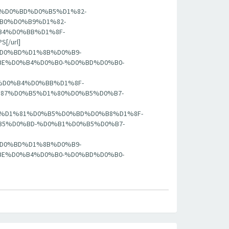
BA%D0%BD%D0%B5%D1%82-
B0%D0%B9%D1%82-
4%D0%BB%D1%8F-
[/url]
7%D0%BD%D1%8B%D0%B9-
E%D0%B4%D0%B0-%D0%BD%D0%B0-
-%D0%B4%D0%BB%D1%8F-
87%D0%B5%D1%80%D0%B5%D0%B7-
%B5%D1%81%D0%B5%D0%BD%D0%B8%D1%8F-
5%D0%BD-%D0%B1%D0%B5%D0%B7-
7%D0%BD%D1%8B%D0%B9-
E%D0%B4%D0%B0-%D0%BD%D0%B0-