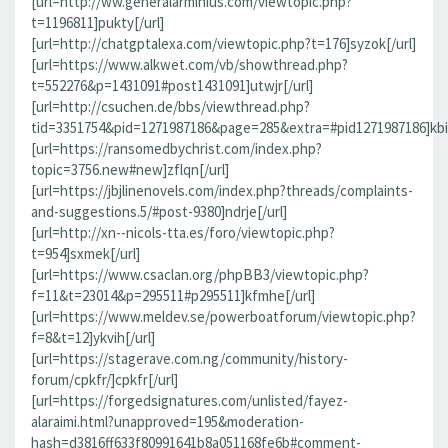
[url=http://ww.generalarminius.com/viewtopic.php?
t=1196811]pukty[/url]
[url=http://chatgptalexa.com/viewtopic.php?t=176]syzok[/url]
[url=https://www.alkwet.com/vb/showthread.php?
t=552276&p=1431091#post1431091]utwjr[/url]
[url=http://csuchen.de/bbs/viewthread.php?
tid=3351754&pid=1271987186&page=285&extra=#pid1271987186]kbii
[url=https://ransomedbychrist.com/index.php?
topic=3756.new#new]zflqn[/url]
[url=https://jbjlinenovels.com/index.php?threads/complaints-
and-suggestions.5/#post-9380]ndrje[/url]
[url=http://xn--nicols-tta.es/foro/viewtopic.php?
t=954]sxmek[/url]
[url=https://www.csaclan.org/phpBB3/viewtopic.php?
f=11&t=23014&p=295511#p295511]kfmhe[/url]
[url=https://www.meldev.se/powerboatforum/viewtopic.php?
f=8&t=12]ykvih[/url]
[url=https://stagerave.com.ng/community/history-
forum/cpkfr/]cpkfr[/url]
[url=https://forgedsignatures.com/unlisted/fayez-
alaraimi.html?unapproved=195&moderation-
hash=d3816ff633f80991641b8a051168fe6b#comment-