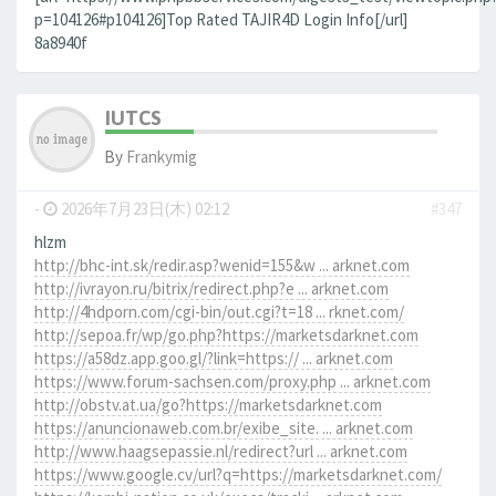
p=104126#p104126]Top Rated TAJIR4D Login Info[/url]
8a8940f
IUTCS
By
Frankymig
-
2026年7月23日(木) 02:12
#347
hlzm
http://bhc-int.sk/redir.asp?wenid=155&w ... arknet.com
http://ivrayon.ru/bitrix/redirect.php?e ... arknet.com
http://4hdporn.com/cgi-bin/out.cgi?t=18 ... rknet.com/
http://sepoa.fr/wp/go.php?https://marketsdarknet.com
https://a58dz.app.goo.gl/?link=https:// ... arknet.com
https://www.forum-sachsen.com/proxy.php ... arknet.com
http://obstv.at.ua/go?https://marketsdarknet.com
https://anuncionaweb.com.br/exibe_site. ... arknet.com
http://www.haagsepassie.nl/redirect?url ... arknet.com
https://www.google.cv/url?q=https://marketsdarknet.com/