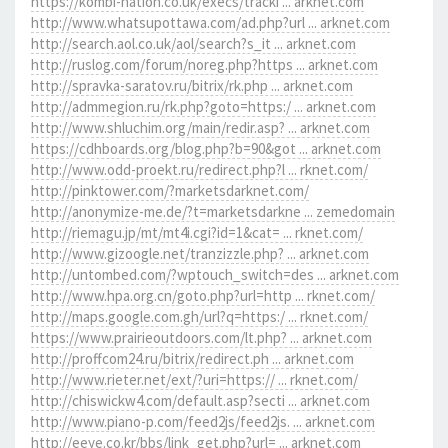
https://kombi-nation.co.uk/execs/tracki ... arknet.com
http://www.whatsupottawa.com/ad.php?url ... arknet.com
http://search.aol.co.uk/aol/search?s_it ... arknet.com
http://ruslog.com/forum/noreg.php?https ... arknet.com
http://spravka-saratov.ru/bitrix/rk.php ... arknet.com
http://admmegion.ru/rk.php?goto=https:/ ... arknet.com
http://www.shluchim.org/main/redir.asp? ... arknet.com
https://cdhboards.org/blog.php?b=90&got ... arknet.com
http://www.odd-proekt.ru/redirect.php?l ... rknet.com/
http://pinktower.com/?marketsdarknet.com/
http://anonymize-me.de/?t=marketsdarkne ... zemedomain
http://riemagu.jp/mt/mt4i.cgi?id=1&cat= ... rknet.com/
http://www.gizoogle.net/tranzizzle.php? ... arknet.com
http://untombed.com/?wptouch_switch=des ... arknet.com
http://www.hpa.org.cn/goto.php?url=http ... rknet.com/
http://maps.google.com.gh/url?q=https:/ ... rknet.com/
https://www.prairieoutdoors.com/lt.php? ... arknet.com
http://proffcom24.ru/bitrix/redirect.ph ... arknet.com
http://www.rieter.net/ext/?uri=https:// ... rknet.com/
http://chiswickw4.com/default.asp?secti ... arknet.com
http://www.piano-p.com/feed2js/feed2js. ... arknet.com
http://eeye.co.kr/bbs/link_get.php?url= ... arknet.com