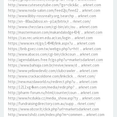
http://www.cutesexytube.com/?go=click&c ... arknet.com
http://www.noda-salon.com/feed2js/feed2 ... arknet.com
http://www.libby-rossrealty.org/searchp ... arknet.com
http://xn--80aa2abssi.xn--p1ai/bitrix/r ... rknet.com/
http://www.chezclara.com/cgi-bin/atc/ou ... arknet.com
http://mastermason.com/makandalodge434/ ... arknet.com
https://cas.rec.unicen.edu.ar/cas/login ... arknet.com
https://www.iex.nl/go/14940/link.aspx?u ... arknet.com
https://bnb.goez.com.tw/webgo.php?u=htt ... arknet.com
http://www.abacos.com/cgi-bin/clickcoun ... arknet.com
http://agendablues.free.fr/go.php?u=marketsdarknet.com
https://www.bahiaja.com.br/revive/www/d ... arknet.com
http://www.yellowdevilz.com/clubcrawler ... arknet.com
http://www.crackacoldone.com/linkclick. ... rknet.com/
http://new.mazdaworld.ru/redirect.php?u ... arknet.com
http://1212.xg4ken.com/media/redir.php? ... arknet.com
http://pharm-forum.ru/html/counter/coun ... arknet.com
http://www.hcdukla.cz/media_show.asp?ty ... arknet.com
http://fundraisingdirectory.com.au/supp ... rknet.com/
https://www.obzor.lt/click.php?url=marketsdarknet.com
http://www.tshdz.com/index.php?m=commen ... arknet.com