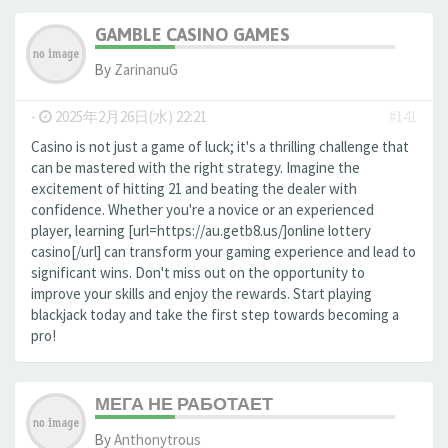
GAMBLE CASINO GAMES
By
ZarinanuG
-
2025年2月26日(水) 22:21
#141
Casino is not just a game of luck; it's a thrilling challenge that
can be mastered with the right strategy. Imagine the
excitement of hitting 21 and beating the dealer with
confidence. Whether you're a novice or an experienced
player, learning [url=https://au.getb8.us/]online lottery
casino[/url] can transform your gaming experience and lead to
significant wins. Don't miss out on the opportunity to
improve your skills and enjoy the rewards. Start playing
blackjack today and take the first step towards becoming a
pro!
МЕГА НЕ РАБОТАЕТ
By
Anthonytrous