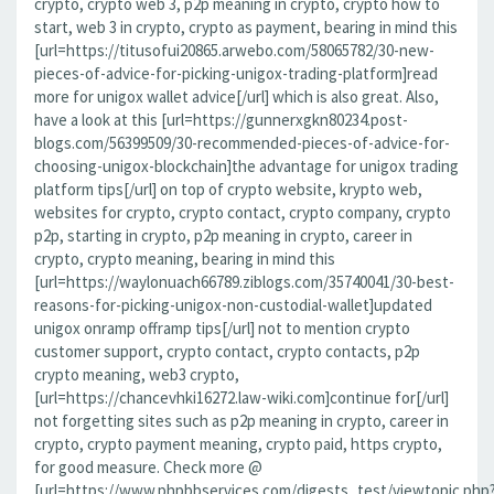
crypto, crypto web 3, p2p meaning in crypto, crypto how to
start, web 3 in crypto, crypto as payment, bearing in mind this
[url=https://titusofui20865.arwebo.com/58065782/30-new-
pieces-of-advice-for-picking-unigox-trading-platform]read
more for unigox wallet advice[/url] which is also great. Also,
have a look at this [url=https://gunnerxgkn80234.post-
blogs.com/56399509/30-recommended-pieces-of-advice-for-
choosing-unigox-blockchain]the advantage for unigox trading
platform tips[/url] on top of crypto website, krypto web,
websites for crypto, crypto contact, crypto company, crypto
p2p, starting in crypto, p2p meaning in crypto, career in
crypto, crypto meaning, bearing in mind this
[url=https://waylonuach66789.ziblogs.com/35740041/30-best-
reasons-for-picking-unigox-non-custodial-wallet]updated
unigox onramp offramp tips[/url] not to mention crypto
customer support, crypto contact, crypto contacts, p2p
crypto meaning, web3 crypto,
[url=https://chancevhki16272.law-wiki.com]continue for[/url]
not forgetting sites such as p2p meaning in crypto, career in
crypto, crypto payment meaning, crypto paid, https crypto,
for good measure. Check more @
[url=https://www.phpbbservices.com/digests_test/viewtopic.php