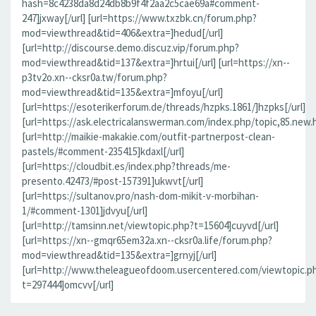
hash=8c4238da8d24db8b9f4f2aa2c5cae69a#comment-
247]jxway[/url] [url=https://www.txzbk.cn/forum.php?
mod=viewthread&tid=406&extra=]hedud[/url]
[url=http://discourse.demo.discuz.vip/forum.php?
mod=viewthread&tid=137&extra=]hrtui[/url] [url=https://xn--
p3tv2o.xn--cksr0a.tw/forum.php?
mod=viewthread&tid=135&extra=]mfoyu[/url]
[url=https://esoterikerforum.de/threads/hzpks.1861/]hzpks[/url]
[url=https://ask.electricalanswerman.com/index.php/topic,85.new.
[url=http://maikie-makakie.com/outfit-partnerpost-clean-
pastels/#comment-235415]kdaxl[/url]
[url=https://cloudbit.es/index.php?threads/me-
presento.42473/#post-157391]ukwvt[/url]
[url=https://sultanov.pro/nash-dom-mikit-v-morbihan-
1/#comment-1301]jdvyu[/url]
[url=http://tamsinn.net/viewtopic.php?t=15604]cuyvd[/url]
[url=https://xn--gmqr65em32a.xn--cksr0a.life/forum.php?
mod=viewthread&tid=135&extra=]grnyj[/url]
[url=http://www.theleagueofdoom.usercentered.com/viewtopic.p
t=297444]omcvv[/url]