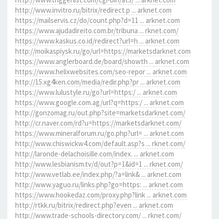
http://www.invitro.ru/bitrix/redirect.p ... arknet.com
https://mailservis.cz/do/count.php?d=11 ... arknet.com
https://www.ajudadireito.com.br/tribuna ... rknet.com/
https://www.kaskus.co.id/redirect?url=h ... arknet.com
http://moikaspiysk.ru/go/url=https://marketsdarknet.com
https://www.anglerboard.de/board/showth ... arknet.com
https://www.helixwebsites.com/seo-repor ... arknet.com
http://15.xg4ken.com/media/redir.php?pr ... arknet.com
https://www.lulustyle.ru/go?url=https:/ ... arknet.com
https://www.google.com.ag/url?q=https:/ ... arknet.com
http://gonzomag.ru/out.php?site=marketsdarknet.com/
http://cr.naver.com/rd?u=https://marketsdarknet.com/
https://www.mineralforum.ru/go.php?url= ... arknet.com
http://www.chiswickw4.com/default.asp?s ... rknet.com/
http://laronde-delachoisille.com/index. ... arknet.com
http://www.lesbianism.tv/d/out?p=1&id=1 ... rknet.com/
http://www.vetlab.ee/index.php/?a=link& ... arknet.com
http://www.yaguo.ru/links.php?go=https: ... arknet.com
https://www.hookedaz.com/proxy.php?link ... arknet.com
http://rtkk.ru/bitrix/redirect.php?even ... arknet.com
http://www.trade-schools-directory.com/ ... rknet.com/