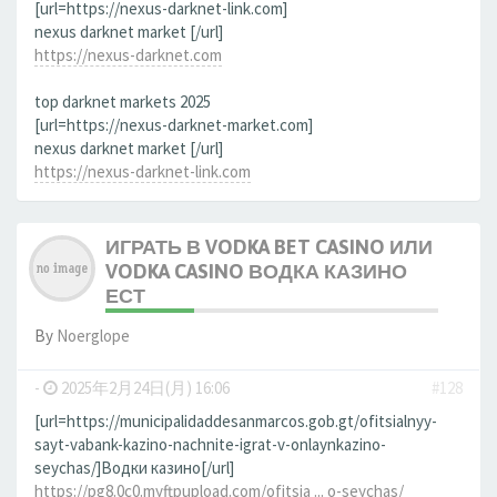
[url=https://nexus-darknet-link.com]
nexus darknet market [/url]
https://nexus-darknet.com
top darknet markets 2025
[url=https://nexus-darknet-market.com]
nexus darknet market [/url]
https://nexus-darknet-link.com
ИГРАТЬ В VODKA BET CASINO ИЛИ
VODKA CASINO ВОДКА КАЗИНО
ЕСТ
By
Noerglope
-
2025年2月24日(月) 16:06
#128
[url=https://municipalidaddesanmarcos.gob.gt/ofitsialnyy-
sayt-vabank-kazino-nachnite-igrat-v-onlaynkazino-
seychas/]Водки казино[/url]
https://pg8.0c0.myftpupload.com/ofitsia ... o-seychas/