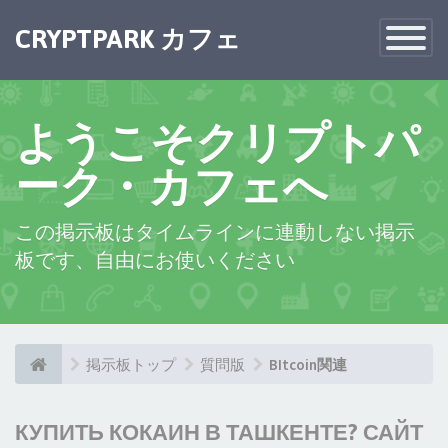
CRYPTPARK カフェ
Toggle
Navigatio
ようこそクリプトパ
ーク・カフェへ
この掲示板はタイムラインに連動しない掲示
板です、自由にお使いください
掲示板トップ
質問版
BItcoin関連
КУПИТЬ КОКАИН В ТАШКЕНТЕ? САЙТ