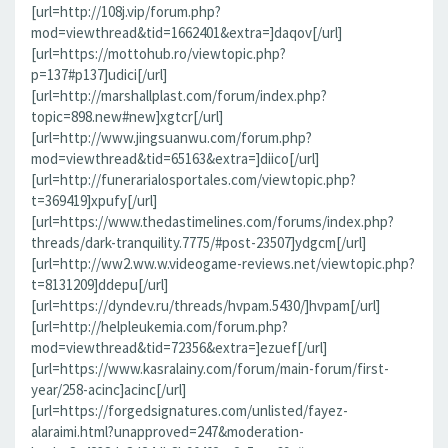
[url=http://108j.vip/forum.php?
mod=viewthread&tid=1662401&extra=]daqov[/url]
[url=https://mottohub.ro/viewtopic.php?
p=137#p137]udici[/url]
[url=http://marshallplast.com/forum/index.php?
topic=898.new#new]xgtcr[/url]
[url=http://www.jingsuanwu.com/forum.php?
mod=viewthread&tid=65163&extra=]diico[/url]
[url=http://funerarialosportales.com/viewtopic.php?
t=369419]xpufy[/url]
[url=https://www.thedastimelines.com/forums/index.php?
threads/dark-tranquility.7775/#post-23507]ydgcm[/url]
[url=http://ww2.ww.w.videogame-reviews.net/viewtopic.php?
t=8131209]ddepu[/url]
[url=https://dyndev.ru/threads/hvpam.5430/]hvpam[/url]
[url=http://helpleukemia.com/forum.php?
mod=viewthread&tid=72356&extra=]ezuef[/url]
[url=https://www.kasralainy.com/forum/main-forum/first-
year/258-acinc]acinc[/url]
[url=https://forgedsignatures.com/unlisted/fayez-
alaraimi.html?unapproved=247&moderation-