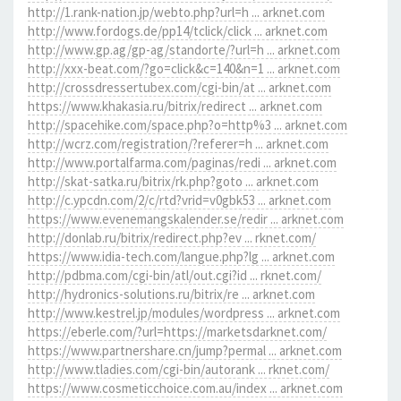
http://1.rank-nation.jp/webto.php?url=h ... arknet.com
http://www.fordogs.de/pp14/tclick/click ... arknet.com
http://www.gp.ag/gp-ag/standorte/?url=h ... arknet.com
http://xxx-beat.com/?go=click&c=140&n=1 ... arknet.com
http://crossdressertubex.com/cgi-bin/at ... arknet.com
https://www.khakasia.ru/bitrix/redirect ... arknet.com
http://spacehike.com/space.php?o=http%3 ... arknet.com
http://wcrz.com/registration/?referer=h ... arknet.com
http://www.portalfarma.com/paginas/redi ... arknet.com
http://skat-satka.ru/bitrix/rk.php?goto ... arknet.com
http://c.ypcdn.com/2/c/rtd?vrid=v0gbk53 ... arknet.com
https://www.evenemangskalender.se/redir ... arknet.com
http://donlab.ru/bitrix/redirect.php?ev ... rknet.com/
https://www.idia-tech.com/langue.php?lg ... arknet.com
http://pdbma.com/cgi-bin/atl/out.cgi?id ... rknet.com/
http://hydronics-solutions.ru/bitrix/re ... arknet.com
http://www.kestrel.jp/modules/wordpress ... arknet.com
https://eberle.com/?url=https://marketsdarknet.com/
https://www.partnershare.cn/jump?permal ... arknet.com
http://www.tladies.com/cgi-bin/autorank ... rknet.com/
https://www.cosmeticchoice.com.au/index ... arknet.com