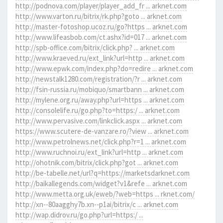
http://podnova.com/player/player_add_fr ... arknet.com
http://www.varton.ru/bitrix/rk.php?goto ... arknet.com
http://master-fotoshop.ucoz.ru/go?https ... arknet.com
http://www.lifeasbob.com/ct.ashx?id=017 ... arknet.com
http://spb-office.com/bitrix/click.php? ... arknet.com
http://www.kraeved.ru/ext_link?url=http ... arknet.com
http://www.epwk.com/index.php?do=redire ... arknet.com
http://newstalk1280.com/registration/?r ... arknet.com
http://fsin-russia.ru/mobiquo/smartbann ... arknet.com
http://mylene.org.ru/away.php?url=https ... arknet.com
http://consolelife.ru/go.php?to=https:/ ... arknet.com
http://www.pervasive.com/linkclick.aspx ... arknet.com
https://www.scutere-de-vanzare.ro/?view ... arknet.com
http://www.petrolnews.net/click.php?r=1 ... arknet.com
http://www.ruchnoi.ru/ext_link?url=http ... arknet.com
http://ohotnik.com/bitrix/click.php?got ... arknet.com
http://be-tabelle.net/url?q=https://marketsdarknet.com
http://baikallegends.com/widget?v1&refe ... arknet.com
http://www.metta.org.uk/eweb/?web=https ... rknet.com/
http://xn--80aagghy7b.xn--p1ai/bitrix/c ... arknet.com
http://wap.didrov.ru/go.php?url=https:/ ...