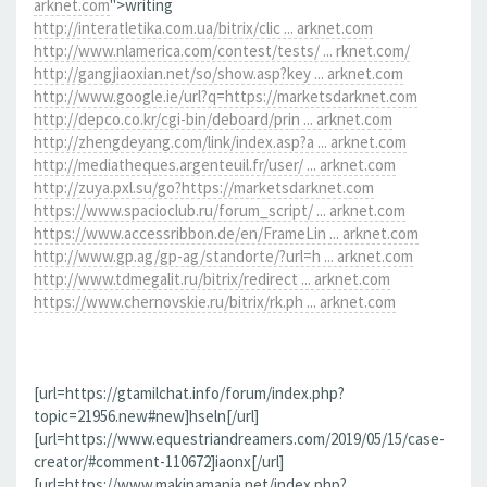
arknet.com
">writing
http://interatletika.com.ua/bitrix/clic ... arknet.com
http://www.nlamerica.com/contest/tests/ ... rknet.com/
http://gangjiaoxian.net/so/show.asp?key ... arknet.com
http://www.google.ie/url?q=https://marketsdarknet.com
http://depco.co.kr/cgi-bin/deboard/prin ... arknet.com
http://zhengdeyang.com/link/index.asp?a ... arknet.com
http://mediatheques.argenteuil.fr/user/ ... arknet.com
http://zuya.pxl.su/go?https://marketsdarknet.com
https://www.spacioclub.ru/forum_script/ ... arknet.com
https://www.accessribbon.de/en/FrameLin ... arknet.com
http://www.gp.ag/gp-ag/standorte/?url=h ... arknet.com
http://www.tdmegalit.ru/bitrix/redirect ... arknet.com
https://www.chernovskie.ru/bitrix/rk.ph ... arknet.com
[url=https://gtamilchat.info/forum/index.php?
topic=21956.new#new]hseln[/url]
[url=https://www.equestriandreamers.com/2019/05/15/case-
creator/#comment-110672]iaonx[/url]
[url=https://www.makinamania.net/index.php?