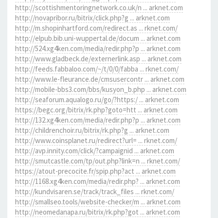
http://scottishmentoringnetwork.co.uk/n ... arknet.com
http://novapribor.ru/bitrix/click.php?g ... arknet.com
http://m.shopinhartford.com/redirect.as ... rknet.com/
http://elpub.bib.uni-wuppertal.de/docum ... arknet.com
http://524.xg4ken.com/media/redir.php?p ... arknet.com
http://www.gladbeck.de/externerlink.asp ... arknet.com
http://feeds.fabbaloo.com/~/t/0/0/fabba ... rknet.com/
http://www.le-fleurance.de/cmsusercontr ... arknet.com
http://mobile-bbs3.com/bbs/kusyon_b.php ... arknet.com
http://seaforum.aqualogo.ru/go/?https:/ ... arknet.com
https://begc.org/bitrix/rk.php?goto=htt ... arknet.com
http://132.xg4ken.com/media/redir.php?p ... arknet.com
http://childrenchoir.ru/bitrix/rk.php?g ... arknet.com
http://www.coinsplanet.ru/redirect?url= ... rknet.com/
http://avp.innity.com/click/?campaignid ... arknet.com
http://smutcastle.com/tp/out.php?link=n ... rknet.com/
https://atout-precocite.fr/spip.php?act ... arknet.com
http://1168.xg4ken.com/media/redir.php? ... arknet.com
http://kundvisaren.se/track/track_files ... rknet.com/
http://smallseo.tools/website-checker/m ... arknet.com
http://neomedanapa.ru/bitrix/rk.php?got ... arknet.com