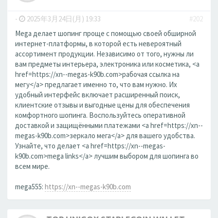
-
2025年3月24日(月) 19:33
#202
Mega делает шопинг проще с помощью своей обширной
интернет-платформы, в которой есть невероятный
ассортимент продукции. Независимо от того, нужны ли
вам предметы интерьера, электроника или косметика, <a
href=https://xn--megas-k90b.com>рабочая ссылка на
мегу</a> предлагает именно то, что вам нужно. Их
удобный интерфейс включает расширенный поиск,
клиентские отзывы и выгодные цены для обеспечения
комфортного шопинга. Воспользуйтесь оперативной
доставкой и защищёнными платежами <a href=https://xn--
megas-k90b.com>зеркало мега</a> для вашего удобства.
Узнайте, что делает <a href=https://xn--megas-
k90b.com>mega links</a> лучшим выбором для шопинга во
всем мире.
mega555:
https://xn--megas-k90b.com