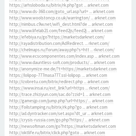
https://arhsloboda.ru/bitrix/rk.php?got ... arknet.com
http://www.ds-360.com/goto_url.asp?url= ... arknet.com
http://www.woolstoncp.co.uk/warrington/ ... arknet.com
http://nimbus.c9w.net/wifi_dest.html?de ... arknet.com
http://www.lifelab21.com/feed2js/feed2j ... arknet.com
http://efebiya.ru/go?https://marketsdarknet.com/
http://rayadistribution.com/AdRedirect. ... rknet.com/
http://chelmaps.ru/forum/away.php?s=htt ... rknet.com/
http://www.ecscomponentes.com/index.asp ... arknet.com
http://www.dauntless-soft.com/products/ ... arknet.com
http://anonymize-me.de/?t=https://marketsdarknet.com
https://lolipop-777masa777.ssl-lolipop. ... arknet.com
http://izobretu.com/bitrix/redirect.php ... arknet.com
https://www.insai.ru/ext_link?url=https ... rknet.com/
http://trace.zhiziyun.com/sac.do?zzid=1 ... arknet.com
http://gamesjp.com/jump.php?url=https:/ ... arknet.com
http://foilstamping.ru/bitrix/rk.php?go ... arknet.com
http://ad.dyntracker.com/set.aspx?dt_ur ... arknet.com
http://crysis-russia.com/go.php?https:/ ... arknet.com
http://newsoftman.com/go?https://marketsdarknet.com
http://oktlife.ru/bitrix/click.php?goto ... arknet.com