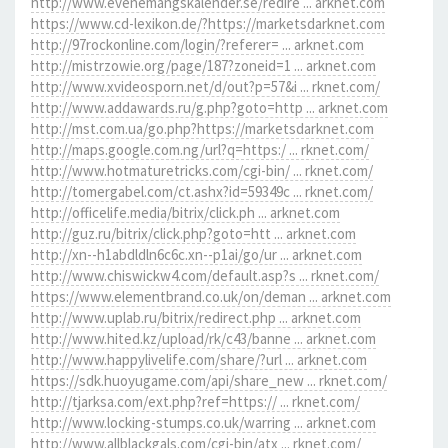
http://www.evenemangskalender.se/redire ... arknet.com
https://www.cd-lexikon.de/?https://marketsdarknet.com
http://97rockonline.com/login/?referer= ... arknet.com
http://mistrzowie.org/page/187?zoneid=1 ... arknet.com
http://www.xvideosporn.net/d/out?p=57&i ... rknet.com/
http://www.addawards.ru/g.php?goto=http ... arknet.com
http://mst.com.ua/go.php?https://marketsdarknet.com
http://maps.google.com.ng/url?q=https:/ ... rknet.com/
http://www.hotmaturetricks.com/cgi-bin/ ... rknet.com/
http://tomergabel.com/ct.ashx?id=59349c ... rknet.com/
http://officelife.media/bitrix/click.ph ... arknet.com
http://guz.ru/bitrix/click.php?goto=htt ... arknet.com
http://xn--h1abdldln6c6c.xn--p1ai/go/ur ... arknet.com
http://www.chiswickw4.com/default.asp?s ... rknet.com/
https://www.elementbrand.co.uk/on/deman ... arknet.com
http://www.uplab.ru/bitrix/redirect.php ... arknet.com
http://www.hited.kz/upload/rk/c43/banne ... arknet.com
http://www.happylivelife.com/share/?url ... arknet.com
https://sdk.huoyugame.com/api/share_new ... rknet.com/
http://tjarksa.com/ext.php?ref=https:// ... rknet.com/
http://www.locking-stumps.co.uk/warring ... arknet.com
http://www.allblackgals.com/cgi-bin/atx ... rknet.com/