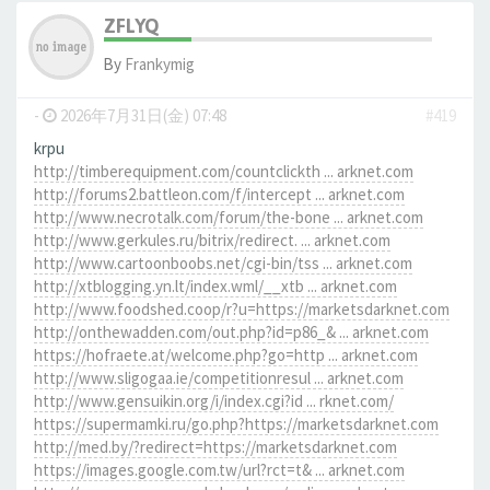
ZFLYQ
By
Frankymig
-
2026年7月31日(金) 07:48
#419
krpu
http://timberequipment.com/countclickth ... arknet.com
http://forums2.battleon.com/f/intercept ... arknet.com
http://www.necrotalk.com/forum/the-bone ... arknet.com
http://www.gerkules.ru/bitrix/redirect. ... arknet.com
http://www.cartoonboobs.net/cgi-bin/tss ... arknet.com
http://xtblogging.yn.lt/index.wml/__xtb ... arknet.com
http://www.foodshed.coop/r?u=https://marketsdarknet.com
http://onthewadden.com/out.php?id=p86_& ... arknet.com
https://hofraete.at/welcome.php?go=http ... arknet.com
http://www.sligogaa.ie/competitionresul ... arknet.com
http://www.gensuikin.org/i/index.cgi?id ... rknet.com/
https://supermamki.ru/go.php?https://marketsdarknet.com
http://med.by/?redirect=https://marketsdarknet.com
https://images.google.com.tw/url?rct=t& ... arknet.com