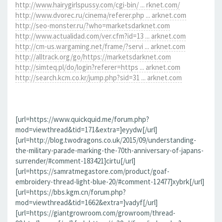
http://www.hairygirlspussy.com/cgi-bin/ ... rknet.com/
http://www.dvorec.ru/cinema/referer.php ... arknet.com
http://seo-monster.ru/?who=marketsdarknet.com
http://www.actualidad.com/ver.cfm?id=13 ... arknet.com
http://cm-us.wargaming.net/frame/?servi ... arknet.com
http://alltrack.org/go/https://marketsdarknet.com
http://simteq.pl/do/login?referer=https ... arknet.com
http://search.kcm.co.kr/jump.php?sid=31 ... arknet.com
[url=https://www.quickquid.me/forum.php?
mod=viewthread&tid=171&extra=]eyydw[/url]
[url=http://blog.twodragons.co.uk/2015/09/understanding-
the-military-parade-marking-the-70th-anniversary-of-japans-
surrender/#comment-183421]cirtu[/url]
[url=https://samratmegastore.com/product/goaf-
embroidery-thread-light-blue-20/#comment-12477]xybrk[/url]
[url=https://bbs.kgm.cn/forum.php?
mod=viewthread&tid=1662&extra=]vadyf[/url]
[url=https://giantgrowroom.com/growroom/thread-