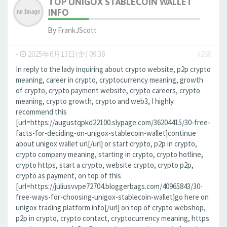
TOP UNIGOX STABLECOIN WALLET
INFO
By
FrankJScott
-
2025年6月13日(金) 09:38
#260
In reply to the lady inquiring about crypto website, p2p crypto
meaning, career in crypto, cryptocurrency meaning, growth
of crypto, crypto payment website, crypto careers, crypto
meaning, crypto growth, crypto and web3, I highly
recommend this
[url=https://augustqpkd22100.slypage.com/36204415/30-free-
facts-for-deciding-on-unigox-stablecoin-wallet]continue
about unigox wallet url[/url] or start crypto, p2p in crypto,
crypto company meaning, starting in crypto, crypto hotline,
crypto https, start a crypto, website crypto, crypto p2p,
crypto as payment, on top of this
[url=https://juliusvvpe72704.bloggerbags.com/40965843/30-
free-ways-for-choosing-unigox-stablecoin-wallet]go here on
unigox trading platform info[/url] on top of crypto webshop,
p2p in crypto, crypto contact, cryptocurrency meaning, https