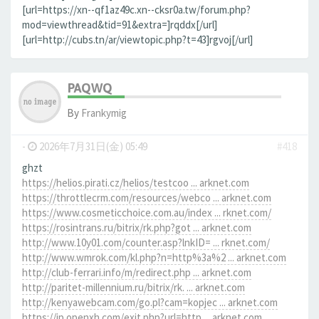
[url=https://xn--qf1az49c.xn--cksr0a.tw/forum.php?
mod=viewthread&tid=91&extra=]rqddx[/url]
[url=http://cubs.tn/ar/viewtopic.php?t=43]rgvoj[/url]
PAQWQ
By
Frankymig
-
2026年7月31日(金) 05:49
#418
ghzt
https://helios.pirati.cz/helios/testcoo ... arknet.com
https://throttlecrm.com/resources/webco ... arknet.com
https://www.cosmeticchoice.com.au/index ... rknet.com/
https://rosintrans.ru/bitrix/rk.php?got ... arknet.com
http://www.10y01.com/counter.asp?lnkID= ... rknet.com/
http://www.wmrok.com/kl.php?n=http%3a%2 ... arknet.com
http://club-ferrari.info/m/redirect.php ... arknet.com
http://paritet-millennium.ru/bitrix/rk. ... arknet.com
http://kenyawebcam.com/go.pl?cam=kopjec ... arknet.com
https://jp.openxh.com/exit.php?url=http ... arknet.com