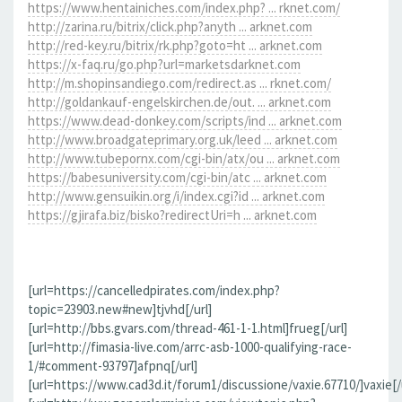
https://www.hentainiches.com/index.php? ... rknet.com/
http://zarina.ru/bitrix/click.php?anyth ... arknet.com
http://red-key.ru/bitrix/rk.php?goto=ht ... arknet.com
https://x-faq.ru/go.php?url=marketsdarknet.com
http://m.shopinsandiego.com/redirect.as ... rknet.com/
http://goldankauf-engelskirchen.de/out. ... arknet.com
https://www.dead-donkey.com/scripts/ind ... arknet.com
http://www.broadgateprimary.org.uk/leed ... arknet.com
http://www.tubepornx.com/cgi-bin/atx/ou ... arknet.com
https://babesuniversity.com/cgi-bin/atc ... arknet.com
http://www.gensuikin.org/i/index.cgi?id ... arknet.com
https://gjirafa.biz/bisko?redirectUri=h ... arknet.com
[url=https://cancelledpirates.com/index.php?
topic=23903.new#new]tjvhd[/url]
[url=http://bbs.gvars.com/thread-461-1-1.html]frueg[/url]
[url=http://fimasia-live.com/arrc-asb-1000-qualifying-race-
1/#comment-93797]afpnq[/url]
[url=https://www.cad3d.it/forum1/discussione/vaxie.67710/]vaxie[/