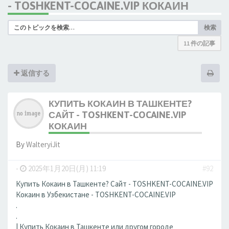
- TOSHKENT-COCAINE.VIP КОКАИН
検索
11 件の記事
返信する
КУПИТЬ КОКАИН В ТАШКЕНТЕ?
САЙТ - TOSHKENT-COCAINE.VIP
КОКАИН
By
WalteryiJit
-
2025年1月20日(月) 11:19
#92
Купить Кокаин в Ташкенте? Сайт - TOSHKENT-COCAINE.VIP
Кокаин в Узбекистане - TOSHKENT-COCAINE.VIP
.
.
| Купить Кокаин в Ташкенте или другом городе