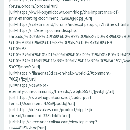
forum/onoem/]onoem[/url]
[url=https://kwikkopymidtown.com/blog/the-importance-of-
print-marketing/#comment-719818]jqogg[/url]
[url=https://valetira.land/forums/index.php/topic,32138.new.html#
[url=https://f.l2enemy.com/index.php?
threads/%D0%9F%D1%80%D0%B8%D0%B3%D0%BB%D0%B0
%D0%B4%D1%80%D1%83%D0%B7%D0%B5%D0%B9-
%D0%B8-
%D0%B7%D0%B0%D1%80%D0%B0%D0%B1%D0%B0%D1%82
%D0%BA%D1%8D%D1%88%D0%B1%D1%8D%D0%BA.1521/#po
53097]mbofr[/url]
[url=https://filaments3d.ca/en/hello-world-2/#comment-
7002]afjzy[/url]
[url=https://dawn-of-
eternity.com/community/threads/ywbjh.29571/]ywbjh[/url]
[url=https://www.hogontours.net/audio-post-
format/#comment-42869]zpddq[/url]
[url=https://idealvalves.com/product/nipple-jic-
thread/#comment-338]dnkfb[/url]
[url=http://eleccionescolima.com/viewtopic.php?
t=444816]kxhoc[/url]