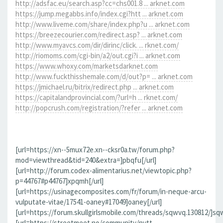
http://adsfac.eu/search.asp?cc=chs001.8 ... arknet.com
https://jump.megabbs.info/index.cgi?htt ... arknet.com
http://www.liveme.com/share/index.php?u ... arknet.com
https://breezecourier.com/redirect.asp? ... arknet.com
http://www.myavcs.com/dir/dirinc/click. ... rknet.com/
http://riomoms.com/cgi-bin/a2/out.cgi?i ... arknet.com
https://www.whoxy.com/marketsdarknet.com
http://www.fuckthisshemale.com/d/out?p= ... arknet.com
https://jmichael.ru/bitrix/redirect.php ... arknet.com
https://capitalandprovincial.com/?url=h ... rknet.com/
http://popcrush.com/registration/?refer ... arknet.com
[url=https://xn--5mux72e.xn--cksr0a.tw/forum.php?
mod=viewthread&tid=240&extra=]pbqfu[/url]
[url=http://forum.codex-alimentarius.net/viewtopic.php?
p=44767#p44767]xpqmh[/url]
[url=https://usinagecomposites.com/fr/forum/in-neque-arcu-
vulputate-vitae/17541-oaney#17049]oaney[/url]
[url=https://forum.skullgirlsmobile.com/threads/sqwvq.130812/]sqw
[url=https://streetmeet.no/community/nytt-