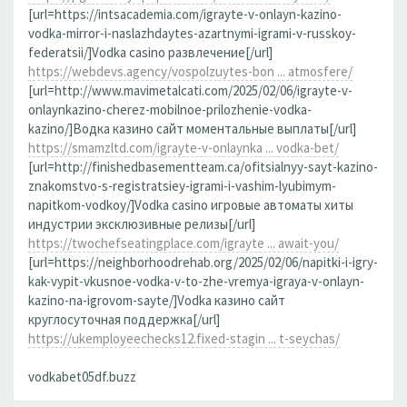
[url=https://intsacademia.com/igrayte-v-onlayn-kazino-
vodka-mirror-i-naslazhdaytes-azartnymi-igrami-v-russkoy-
federatsii/]Vodka casino развлечение[/url]
https://webdevs.agency/vospolzuytes-bon ... atmosfere/
[url=http://www.mavimetalcati.com/2025/02/06/igrayte-v-
onlaynkazino-cherez-mobilnoe-prilozhenie-vodka-
kazino/]Водка казино сайт моментальные выплаты[/url]
https://smamzltd.com/igrayte-v-onlaynka ... vodka-bet/
[url=http://finishedbasementteam.ca/ofitsialnyy-sayt-kazino-
znakomstvo-s-registratsiey-igrami-i-vashim-lyubimym-
napitkom-vodkoy/]Vodka casino игровые автоматы хиты
индустрии эксклюзивные релизы[/url]
https://twochefseatingplace.com/igrayte ... await-you/
[url=https://neighborhoodrehab.org/2025/02/06/napitki-i-igry-
kak-vypit-vkusnoe-vodka-v-to-zhe-vremya-igraya-v-onlayn-
kazino-na-igrovom-sayte/]Vodka казино сайт
круглосуточная поддержка[/url]
https://ukemployeechecks12.fixed-stagin ... t-seychas/
vodkabet05df.buzz