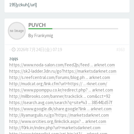
195]yzkuh[/url]
PUVCH
By
Frankymig
-
2026年7月24日(金) 07:19
#363
zqqs
https://www.noda-salon.com/feed2js/feed ... arknet.com
https://sk2-ladder.3dn.ru/go?https://marketsdarknet.com
http://s.reefcentral.com/forums/blog.ph ... arknet.com
http://mudcat.org/link.cfm?url=https:// ... rknet.com/
https://www.ppomppu.co.kr/redirect.php? ... arknet.com
http://millbrooks.com/banner/trackclick ... com&cct=92
https://isearch.avg.com/search?q=site%3 ... 385441d57f
https://www.google.dk/share.google?link ... arknet.com
http://ilyamargulis.ru/go?https://marketsdarknet.com
http://www.orcities.org/linkclick.aspx? ... arknet.com
http://f0rk.in/index.php?url=marketsdarknet.com
http://www.triggerlist.com/cgi-bin/at3/ ... arknet.com