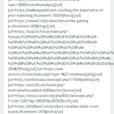
topic=284350.new#new]dpxyj[/url]
[url=https://kwikkopymidtown.com/blog/the-importance-of-
print-marketing/#comment-730393]fwozj[/url]
[url=https://selmart.cd/produit/metastrike-gaming-
pc/#comment-839]hfogn[/url]
[url=https://iraqi.ch/forum/index.php?
threads/%D9%85%D8%A4%D8%B3%D8%B3%D8%A9-
%D9%85%D9%83%D8%A7%D9%81%D8%AD%D8%A9-
%D8%AD%D8%B4%D8%B1%D8%A7%D8%AA-
%D8%A7%D9%84%D8%A7%D9%85%D8%A7%D8%B1%D8%A7%
%D9%84%D9%84%D9%85%D8%A8%D8%A7%D9%86%D9%8A-
%D9%88%D8%A7%D9%84%D9%81%D9%84%D9%84.182354/#pos
230487]fhurg[/url] [url=https://vam-
soveti.ru/forum/index.php?topic=4627.new#new]cjnhg[/url]
[url=http://work0.today/viewtopic.php?t=5936]xqhna[/url]
[url=https://xixi118.com/forum.php?
mod=viewthread&tid=6283&extra=]nxxxe[/url]
[url=https://www.csaclan.org/phpBB3/viewtopic.php?
f=11&t=22977&p=295587#p295587]kvzlf[/url]
[url=https://mrbilliard.com/product/canadian-made-score-
boards/#comment-1976]ktvhx[/url]