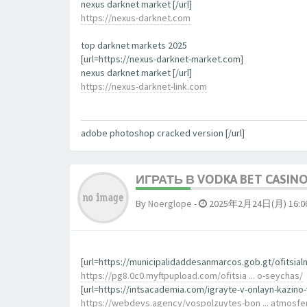
nexus darknet market [/url]
https://nexus-darknet.com
top darknet markets 2025
[url=https://nexus-darknet-market.com]
nexus darknet market [/url]
https://nexus-darknet-link.com
adobe photoshop cracked version [/url]
ИГРАТЬ В VODKA BET CASIN
By
Noerglope
-
2025年2月24日(月) 16:0
[url=https://municipalidaddesanmarcos.gob.gt/ofitsial
https://pg8.0c0.myftpupload.com/ofitsia ... o-seychas/
[url=https://intsacademia.com/igrayte-v-onlayn-kazino
https://webdevs.agency/vospolzuytes-bon ... atmosfe