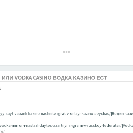
O ИЛИ VODKA CASINO ВОДКА КАЗИНО ЕСТ
6
nyy-sayt-vabank-kazino-nachnite-igrat-v-onlaynkazino-seychas/]Водки кази
-vodka-mirror-i-naslazhdaytes-azartnymi-igrami-v-russkoy-federatsii/]Vodk
re/