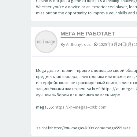
Casino is not just a game of luck; it's a thrilling chall
Whether you're a novice or an experienced player, learn
miss out on the opportunity to improve your skills and 
МЕГА НЕ РАБОТАЕТ
By
Anthonytrous
-
2025年3月24日(月) 19
Mega делает шопинг проще с помощью своей обширн
предметы интерьера, электроника или косметика, <a
интерфейс включает расширенный поиск, клиентск
защищёнными платежами <a href=https://xn--megas-k
лучшим выбором для шопинга во всем мире.
mega555:
https://xn--megas-k90b.com
<a href=https://xn--megas-k90b.com>mega555</a>