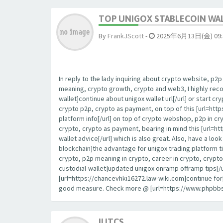
TOP UNIGOX STABLECOIN WAL
By
FrankJScott
-
2025年6月13日(金) 09:
In reply to the lady inquiring about crypto website, p
meaning, crypto growth, crypto and web3, I highly re
wallet]continue about unigox wallet url[/url] or start c
crypto p2p, crypto as payment, on top of this [url=ht
platform info[/url] on top of crypto webshop, p2p in c
crypto, crypto as payment, bearing in mind this [url=
wallet advice[/url] which is also great. Also, have a
blockchain]the advantage for unigox trading platform t
crypto, p2p meaning in crypto, career in crypto, crypt
custodial-wallet]updated unigox onramp offramp tips[/
[url=https://chancevhki16272.law-wiki.com]continue for[
good measure. Check more @ [url=https://www.phpbbse
IUTCS