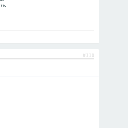
нте,
#110