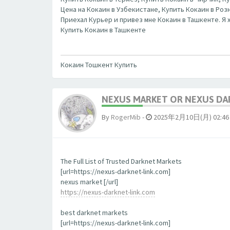
Цена на Кокаин в Узбекистане, Купить Кокаин в Роз
Приехал Курьер и привез мне Кокаин в Ташкенте. Я х
Купить Кокаин в Ташкенте
Кокаин Тошкент Купить
NEXUS MARKET OR NEXUS DA
By
RogerMib
-
2025年2月10日(月) 02:46
The Full List of Trusted Darknet Markets
[url=https://nexus-darknet-link.com]
nexus market [/url]
https://nexus-darknet-link.com
best darknet markets
[url=https://nexus-darknet-link.com]