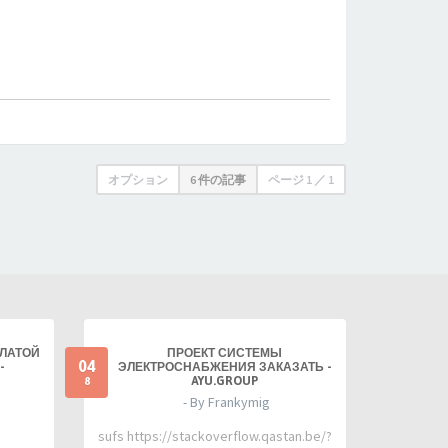
オプション
6 件の記事
ページ
1
／
1
ПЛАТОЙ
ПРОЕКТ СИСТЕМЫ
04
-
ЭЛЕКТРОСНАБЖЕНИЯ ЗАКАЗАТЬ -
AYU.GROUP
8
- By Frankymig
sufs https://stackoverflow.qastan.be/?