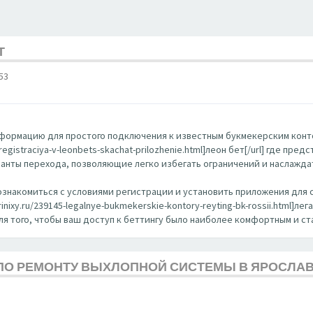
Т
53
формацию для простого подключения к известным букмекерским конт
lo-registraciya-v-leonbets-skachat-prilozhenie.html]леон бет[/url] где п
нты перехода, позволяющие легко избегать ограничений и наслаждат
ознакомиться с условиями регистрации и установить приложения для с
nixy.ru/239145-legalnye-bukmekerskie-kontory-reyting-bk-rossii.html]л
для того, чтобы ваш доступ к беттингу было наиболее комфортным и с
ПО РЕМОНТУ ВЫХЛОПНОЙ СИСТЕМЫ В ЯРОСЛА