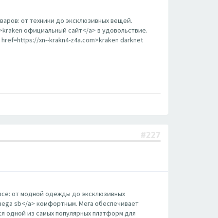
аров: от техники до эксклюзивных вещей.
m>kraken официальный сайт</a> в удовольствие.
ef=https://xn--krakn4-z4a.com>kraken darknet
#227
всё: от модной одежды до эксклюзивных
>mega sb</a> комфортным. Мега обеспечивает
ся одной из самых популярных платформ для