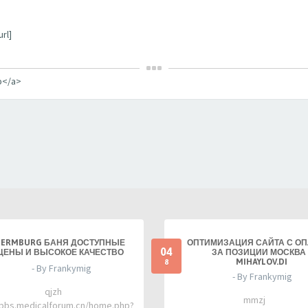
rl]
b</a>
TERMBURG БАНЯ ДОСТУПНЫЕ
ОПТИМИЗАЦИЯ САЙТА С О
04
ЦЕНЫ И ВЫСОКОЕ КАЧЕСТВО
ЗА ПОЗИЦИИ МОСКВА 
MIHAYLOV.DI
8
- By Frankymig
- By Frankymig
qjzh
mmzj
/bbs.medicalforum.cn/home.php?