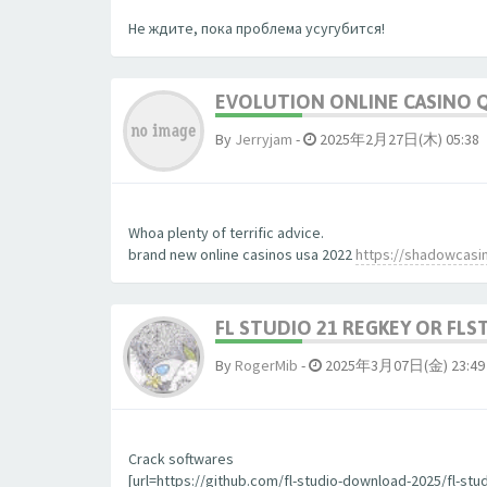
Не ждите, пока проблема усугубится!
EVOLUTION ONLINE CASINO 
By
Jerryjam
-
2025年2月27日(木) 05:38
Whoa plenty of terrific advice.
brand new online casinos usa 2022
https://shadowcasin
FL STUDIO 21 REGKEY OR FLS
By
RogerMib
-
2025年3月07日(金) 23:49
Crack softwares
[url=https://github.com/fl-studio-download-2025/fl-stud