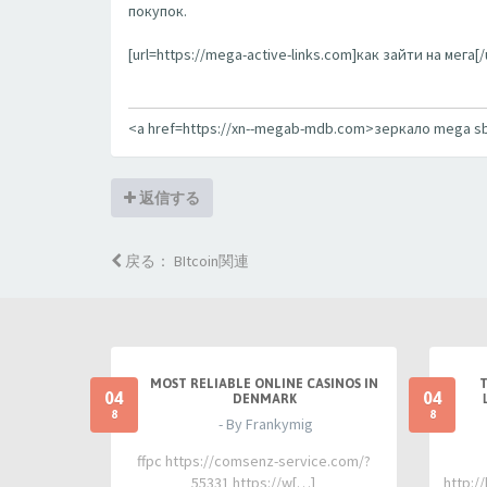
покупок.
[url=https://mega-active-links.com]как зайти на мега[/u
<a href=https://xn--megab-mdb.com>зеркало mega s
返信する
戻る： BItcoin関連
MOST RELIABLE ONLINE CASINOS IN
04
04
DENMARK
8
8
- By Frankymig
ffpc https://comsenz-service.com/?
55331 https://w[…]
http:/