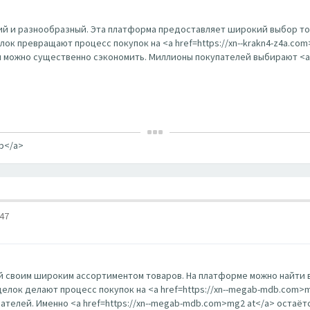
й и разнообразный. Эта платформа предоставляет широкий выбор тов
ок превращают процесс покупок на <a href=https://xn--krakn4-z4a.co
 можно существенно сэкономить. Миллионы покупателей выбирают <a hr
ор</a>
47
 своим широким ассортиментом товаров. На платформе можно найти 
елок делают процесс покупок на <a href=https://xn--megab-mdb.com
телей. Именно <a href=https://xn--megab-mdb.com>mg2 at</a> остаёт