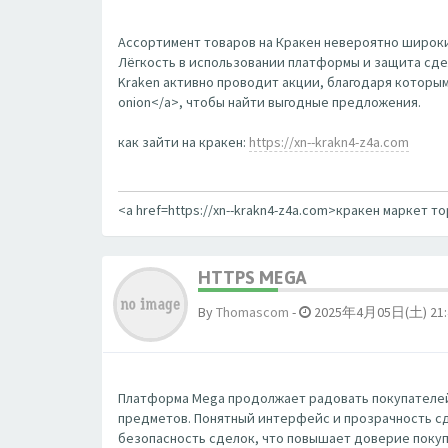
Ассортимент товаров на Кракен невероятно широки
Лёгкость в использовании платформы и защита сдел
Kraken активно проводит акции, благодаря которым
onion</a>, чтобы найти выгодные предложения.
как зайти на кракен:
https://xn--krakn4-z4a.com
<a href=https://xn--krakn4-z4a.com>кракен маркет т
HTTPS MEGA
By
Thomascom
-
2025年4月05日(土) 21:
Платформа Mega продолжает радовать покупателей
предметов. Понятный интерфейс и прозрачность сд
безопасность сделок, что повышает доверие покупа