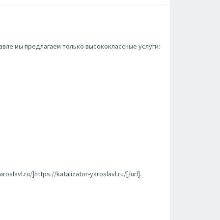
вле мы предлагаем только высококлассные услуги:
vl.ru/]https://katalizator-yaroslavl.ru/[/url].