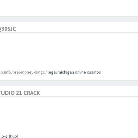
Q30SJC
o.info/real-money-bingo/
legal michigan online casinos
TUDIO 21 CRACK
io-github]