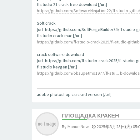
fl studio 21 crack free download [/url]
https://github.com/SoftwareNinjaLion22/fl-studio-githu
Soft crack
[url=https://github.com/SoftForgeBuilder85/fl-studio-gi
fl studio crack mac [/url]
https://github.com/fl-studio-crack2025/fl-studio-github
crack software download
[url=https://github.com/fl-studio-crack2025/fl-studio-gi
fl studio keygen [/url]
https://github.com/obsupetmo1977/fl-stu ... b-downlo
adobe photoshop cracked version [/url]
ПЛОЩАДКА КРАКЕН
By
ManuelNow
-
2025年3月25日(火) 05: