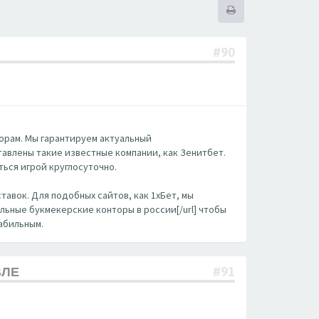
#90
орам. Мы гарантируем актуальный
редставлены такие известные компании, как Зенитбет.
ься игрой круглосуточно.
тавок. Для подобных сайтов, как 1хБет, мы
егальные букмекерские конторы в россии[/url] чтобы
табильным.
ВЛЕ
#91