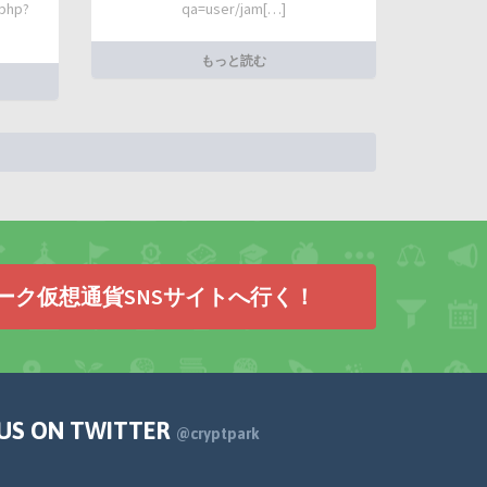
.php?
qa=user/jam[…]
もっと読む
ーク仮想通貨SNSサイトへ行く！
 US ON TWITTER
@cryptpark