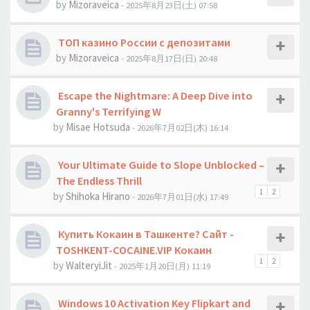
by
Mizoraveica
- 2025年8月23日(土) 07:58
ТОП казино России с депозитами
by
Mizoraveica
- 2025年8月17日(日) 20:48
Escape the Nightmare: A Deep Dive into
Granny's Terrifying W
by
Misae Hotsuda
- 2026年7月02日(木) 16:14
Your Ultimate Guide to Slope Unblocked –
The Endless Thrill
1
2
by
Shihoka Hirano
- 2026年7月01日(水) 17:49
Купить Кокаин в Ташкенте? Сайт -
TOSHKENT-COCAINE.VIP Кокаин
1
2
by
WalteryiJit
- 2025年1月20日(月) 11:19
Windows 10 Activation Key Flipkart and