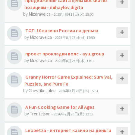
продвижение сайта цены москва по
позициям - mihaylov.digita
by
Mizoraveica
- 2025年8月19日(火) 15:00
ТОП-10 казино России на деньги
by
Mizoraveica
- 2025年8月17日(日) 14:50
проект прокладки волс - ayu.group
by
Mizoraveica
- 2025年8月27日(水) 11:11
Granny Horror Game Explained: Survival,
Puzzles, and Pure Fe
by
ChestikeJules
- 2026年1月22日(木) 15:51
A Fun Cooking Game for All Ages
by
Trentelson
- 2026年7月20日(月) 12:13
Leobetza - интернет казино на деньги