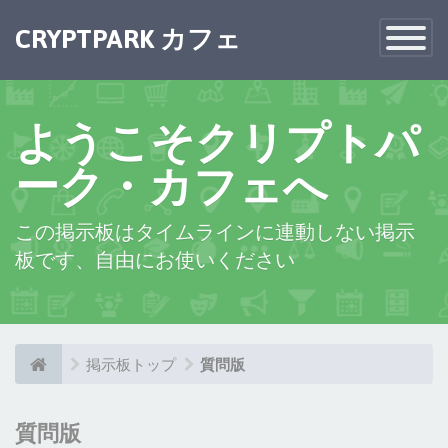
×
CRYPTPARK カフェ
Toggle
Navigatio
ようこそクリプトパ
ーク・カフェへ
この掲示板はタイムラインに連動しない掲示
板です、自由にお使いください
掲示板トップ
質問版
質問版