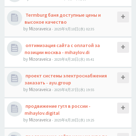
Termburg баня доступные цены и
высокое качество
by
Mizoraveica
- 2025年9月10日(水) 02:35
оптимизация сайта с оплатой за
позиции москва - mihaylov.di
by
Mizoraveica
- 2025年8月20日(水) 05:41
проект системы электроснабжения
заказать - ayu.group
by
Mizoraveica
- 2025年8月27日(水) 19:55
продвижение гугл в россии -
mihaylov.digital
by
Mizoraveica
- 2025年8月20日(水) 19:25