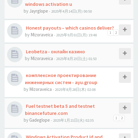
windows activation u
by
Jауrglope
- 2025年4月14日(月) 00:50
Honest payouts – which casinos deliver?
1
2
by
Mizoraveica
- 2025年9月01日(月) 19:48
Leobetza - онлайн казино
by
Mizoraveica
- 2025年8月23日(土) 01:53
комплексное проектирование
инженерных систем - ayu.group
by
Mizoraveica
- 2025年8月28日(木) 02:08
Fuel testnet beta 5 and testnet
binancefuture.com
1
2
by
Gadeglope
- 2025年1月21日(火) 02:35
Windows Activation Product Id and