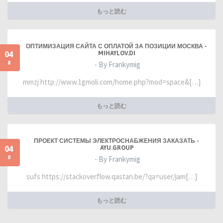
もっと読む
ОПТИМИЗАЦИЯ САЙТА С ОПЛАТОЙ ЗА ПОЗИЦИИ МОСКВА -
04
MIHAYLOV.DI
8
- By Frankymig
mmzj http://www.1gmoli.com/home.php?mod=space&[…]
もっと読む
ПРОЕКТ СИСТЕМЫ ЭЛЕКТРОСНАБЖЕНИЯ ЗАКАЗАТЬ -
04
AYU.GROUP
8
- By Frankymig
sufs https://stackoverflow.qastan.be/?qa=user/jam[…]
もっと読む