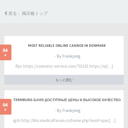
戻る： 掲示板トップ
MOST RELIABLE ONLINE CASINOS IN DENMARK
04
8
- By Frankymig
ffpc https://comsenz-service.com/?55331 https://w[…]
もっと読む
TERMBURG БАНЯ ДОСТУПНЫЕ ЦЕНЫ И ВЫСОКОЕ КАЧЕСТВО
04
8
- By Frankymig
qjzh http://bbs.medicalforum.cn/home.php?mod=spac[…]