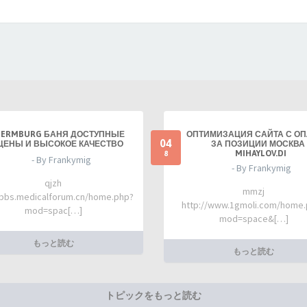
TERMBURG БАНЯ ДОСТУПНЫЕ
ОПТИМИЗАЦИЯ САЙТА С О
04
ЦЕНЫ И ВЫСОКОЕ КАЧЕСТВО
ЗА ПОЗИЦИИ МОСКВА 
MIHAYLOV.DI
8
- By Frankymig
- By Frankymig
qjzh
mmzj
/bbs.medicalforum.cn/home.php?
http://www.1gmoli.com/home
mod=spac[…]
mod=space&[…]
もっと読む
もっと読む
トピックをもっと読む