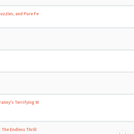
uzzles, and Pure Fe
ranny's Terrifying W
The Endless Thrill
1
2