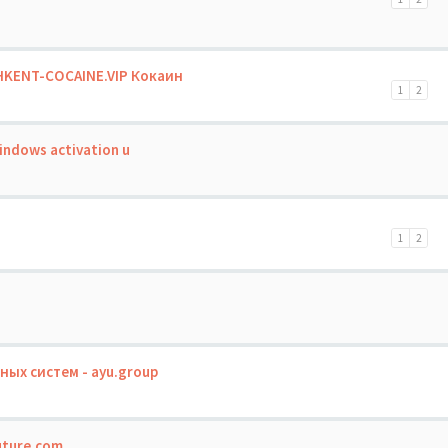
HKENT-COCAINE.VIP Кокаин
1
2
indows activation u
1
2
ых систем - ayu.group
uture.com