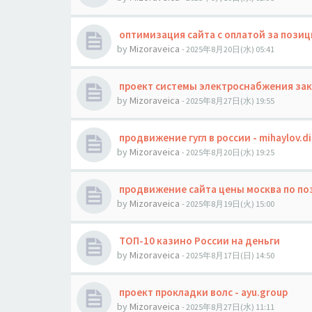
оптимизация сайта с оплатой за позици
by
Mizoraveica
- 2025年8月20日(水) 05:41
проект системы электроснабжения зака
by
Mizoraveica
- 2025年8月27日(水) 19:55
продвижение гугл в россии - mihaylov.di
by
Mizoraveica
- 2025年8月20日(水) 19:25
продвижение сайта цены москва по пози
by
Mizoraveica
- 2025年8月19日(火) 15:00
ТОП-10 казино России на деньги
by
Mizoraveica
- 2025年8月17日(日) 14:50
проект прокладки волс - ayu.group
by
Mizoraveica
- 2025年8月27日(水) 11:11