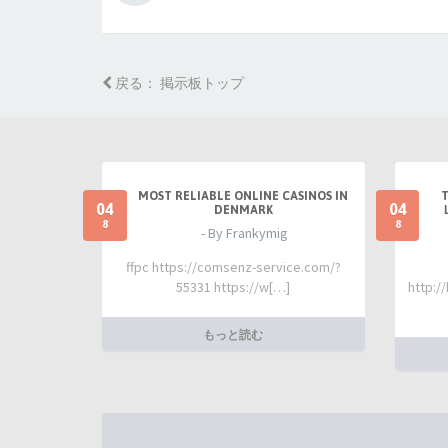
戻る： 掲示板トップ
MOST RELIABLE ONLINE CASINOS IN
04
04
DENMARK
8
8
- By Frankymig
ffpc https://comsenz-service.com/?
55331 https://w[…]
http:/
もっと読む