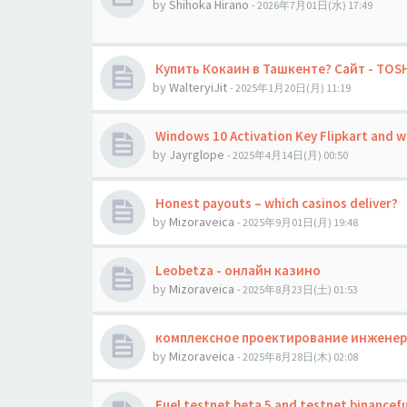
by
Shihoka Hirano
- 2026年7月01日(水) 17:49
Купить Кокаин в Ташкенте? Сайт - TOS
by
WalteryiJit
- 2025年1月20日(月) 11:19
Windows 10 Activation Key Flipkart and w
by
Jауrglope
- 2025年4月14日(月) 00:50
Honest payouts – which casinos deliver?
by
Mizoraveica
- 2025年9月01日(月) 19:48
Leobetza - онлайн казино
by
Mizoraveica
- 2025年8月23日(土) 01:53
комплексное проектирование инженерн
by
Mizoraveica
- 2025年8月28日(木) 02:08
Fuel testnet beta 5 and testnet binancef