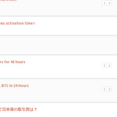
1
2
ws activation time r
s for 48 hours
1
2
1 BTC In 24 Hours
1
2
て日本発の取引所は？