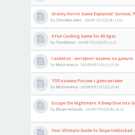
Granny Horror Game Explained: Survival, P
by
ChestikeJules
- 2026年1月22日(木) 15:51
A Fun Cooking Game for All Ages
by
Trentelson
- 2026年7月20日(月) 12:13
Leobetza - интернет казино на деньги
by
Mizoraveica
- 2025年8月23日(土) 07:58
ТОП казино России с депозитами
by
Mizoraveica
- 2025年8月17日(日) 20:48
Escape the Nightmare: A Deep Dive into G
by
Misae Hotsuda
- 2026年7月02日(木) 16:14
Your Ultimate Guide to Slope Unblocked – 