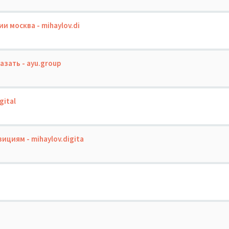
и москва - mihaylov.di
зать - ayu.group
gital
циям - mihaylov.digita