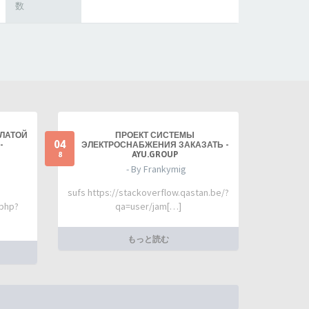
数
ПЛАТОЙ
ПРОЕКТ СИСТЕМЫ
04
-
ЭЛЕКТРОСНАБЖЕНИЯ ЗАКАЗАТЬ -
AYU.GROUP
8
- By Frankymig
sufs https://stackoverflow.qastan.be/?
.php?
qa=user/jam[…]
もっと読む