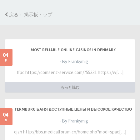
戻る： 掲示板トップ
MOST RELIABLE ONLINE CASINOS IN DENMARK
04
8
- By Frankymig
ffpc https://comsenz-service.com/?55331 https://w[…]
もっと読む
TERMBURG БАНЯ ДОСТУПНЫЕ ЦЕНЫ И ВЫСОКОЕ КАЧЕСТВО
04
8
- By Frankymig
qjzh http://bbs.medicalforum.cn/home.php?mod=spac[…]