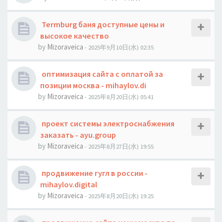
Termburg баня доступные цены и
высокое качество
by
Mizoraveica
- 2025年9月10日(水) 02:35
оптимизация сайта с оплатой за
позиции москва - mihaylov.di
by
Mizoraveica
- 2025年8月20日(水) 05:41
проект системы электроснабжения
заказать - ayu.group
by
Mizoraveica
- 2025年8月27日(水) 19:55
продвижение гугл в россии -
mihaylov.digital
by
Mizoraveica
- 2025年8月20日(水) 19:25