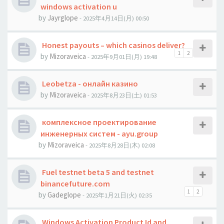
windows activation u
by
Jауrglope
- 2025年4月14日(月) 00:50
Honest payouts – which casinos deliver?
1
2
by
Mizoraveica
- 2025年9月01日(月) 19:48
Leobetza - онлайн казино
by
Mizoraveica
- 2025年8月23日(土) 01:53
комплексное проектирование
инженерных систем - ayu.group
by
Mizoraveica
- 2025年8月28日(木) 02:08
Fuel testnet beta 5 and testnet
binancefuture.com
1
2
by
Gadeglope
- 2025年1月21日(火) 02:35
Windows Activation Product Id and