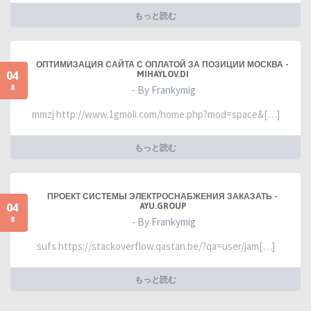
もっと読む
ОПТИМИЗАЦИЯ САЙТА С ОПЛАТОЙ ЗА ПОЗИЦИИ МОСКВА -
04
MIHAYLOV.DI
8
- By Frankymig
mmzj http://www.1gmoli.com/home.php?mod=space&[…]
もっと読む
ПРОЕКТ СИСТЕМЫ ЭЛЕКТРОСНАБЖЕНИЯ ЗАКАЗАТЬ -
04
AYU.GROUP
8
- By Frankymig
sufs https://stackoverflow.qastan.be/?qa=user/jam[…]
もっと読む