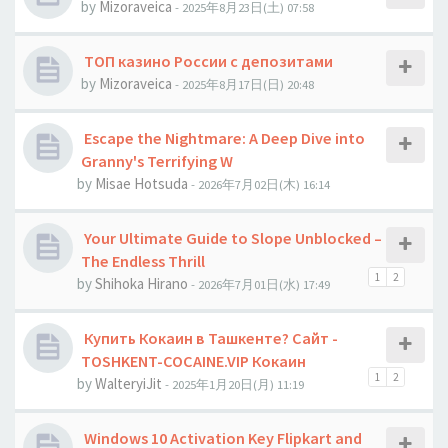
by
Mizoraveica
- 2025年8月23日(土) 07:58
ТОП казино России с депозитами
by
Mizoraveica
- 2025年8月17日(日) 20:48
Escape the Nightmare: A Deep Dive into
Granny's Terrifying W
by
Misae Hotsuda
- 2026年7月02日(木) 16:14
Your Ultimate Guide to Slope Unblocked –
The Endless Thrill
1
2
by
Shihoka Hirano
- 2026年7月01日(水) 17:49
Купить Кокаин в Ташкенте? Сайт -
TOSHKENT-COCAINE.VIP Кокаин
1
2
by
WalteryiJit
- 2025年1月20日(月) 11:19
Windows 10 Activation Key Flipkart and