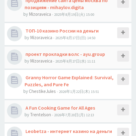
продвижение сайта цены москва по
позициям - mihaylov.digita
by
Mizoraveica
- 2025年8月19日(火) 15:00
ТОП-10 казино России на деньги
by
Mizoraveica
- 2025年8月17日(日) 14:50
проект прокладки волс - ayu.group
by
Mizoraveica
- 2025年8月27日(水) 11:11
Granny Horror Game Explained: Survival,
Puzzles, and Pure Fe
by
ChestikeJules
- 2026年1月22日(木) 15:51
A Fun Cooking Game for All Ages
by
Trentelson
- 2026年7月20日(月) 12:13
Leobetza - интернет казино на деньги