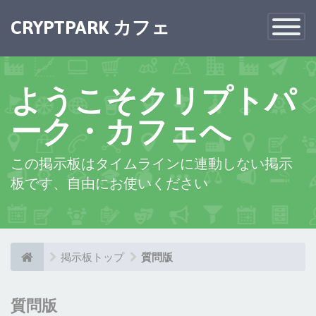
×
CRYPTPARK カフェ
Toggle
Navigatio
ようこそクリプトパ
ーク・カフェへ
この掲示板はタイムラインに連動しない掲示
板です、自由にお使いください
掲示板トップ
質問版
質問版