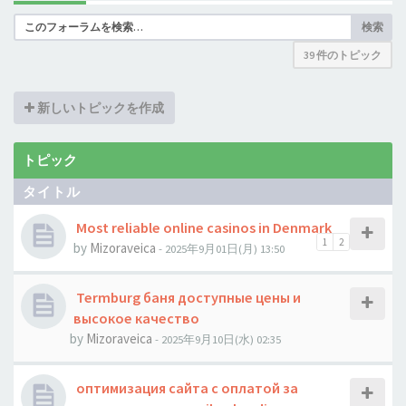
検索
39 件のトピック
新しいトピックを作成
トピック
タイトル
Most reliable online casinos in Denmark
1
2
by
Mizoraveica
- 2025年9月01日(月) 13:50
Termburg баня доступные цены и
высокое качество
by
Mizoraveica
- 2025年9月10日(水) 02:35
оптимизация сайта с оплатой за