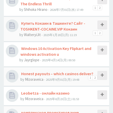
The Endless Thrill
1
2
by
Shihoka Hirano
- 2026年7月01日(水) 17:49
Купить Кокаин в Ташкенте? Сайт -
TOSHKENT-COCAINE.VIP Кокаин
1
2
by
WalteryiJit
- 2025年1月20日(月) 11:19
Windows 10 Activation Key Flipkart and
windows activation u
by
Jауrglope
- 2025年4月14日(月) 00:50
Honest payouts – which casinos deliver?
1
2
by
Mizoraveica
- 2025年9月01日(月) 19:48
Leobetza - онлайн казино
by
Mizoraveica
- 2025年8月23日(土) 01:53
комплексное проектирование