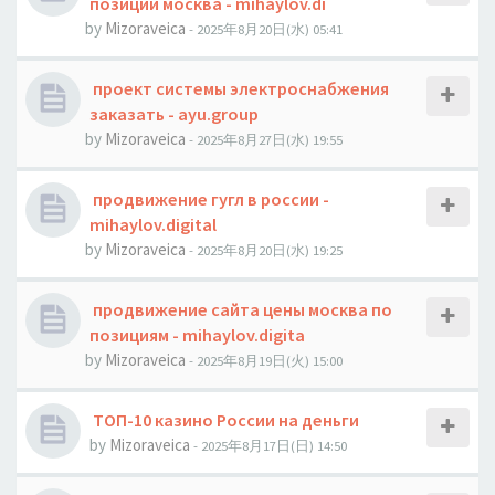
позиции москва - mihaylov.di
by
Mizoraveica
- 2025年8月20日(水) 05:41
проект системы электроснабжения
заказать - ayu.group
by
Mizoraveica
- 2025年8月27日(水) 19:55
продвижение гугл в россии -
mihaylov.digital
by
Mizoraveica
- 2025年8月20日(水) 19:25
продвижение сайта цены москва по
позициям - mihaylov.digita
by
Mizoraveica
- 2025年8月19日(火) 15:00
ТОП-10 казино России на деньги
by
Mizoraveica
- 2025年8月17日(日) 14:50