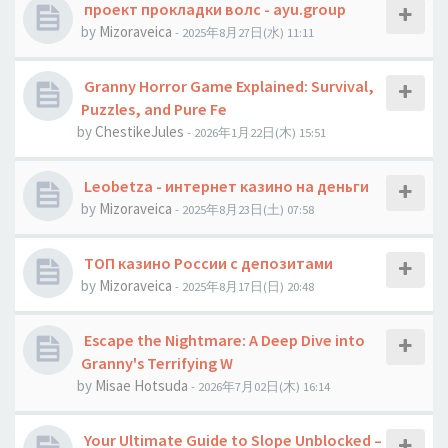
проект прокладки волс - ayu.group
by
Mizoraveica
- 2025年8月27日(水) 11:11
Granny Horror Game Explained: Survival,
Puzzles, and Pure Fe
by
ChestikeJules
- 2026年1月22日(木) 15:51
Leobetza - интернет казино на деньги
by
Mizoraveica
- 2025年8月23日(土) 07:58
ТОП казино России с депозитами
by
Mizoraveica
- 2025年8月17日(日) 20:48
Escape the Nightmare: A Deep Dive into
Granny's Terrifying W
by
Misae Hotsuda
- 2026年7月02日(木) 16:14
Your Ultimate Guide to Slope Unblocked –