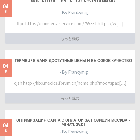
MOST RELIABLE ONLINE CASINOS IN DENMARK
04
8
- By Frankymig
ffpc https://comsenz-service.com/?55331 https://w[…]
もっと読む
TERMBURG БАНЯ ДОСТУПНЫЕ ЦЕНЫ И ВЫСОКОЕ КАЧЕСТВО
04
8
- By Frankymig
qjzh http://bbs.medicalforum.cn/home.php?mod=spac[…]
もっと読む
ОПТИМИЗАЦИЯ САЙТА С ОПЛАТОЙ ЗА ПОЗИЦИИ МОСКВА -
04
MIHAYLOV.DI
8
- By Frankymig