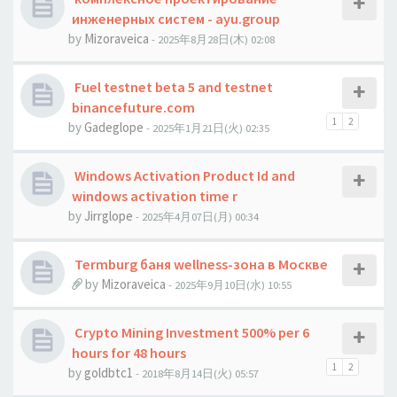
инженерных систем - ayu.group
by
Mizoraveica
- 2025年8月28日(木) 02:08
Fuel testnet beta 5 and testnet
binancefuture.com
1
2
by
Gadeglope
- 2025年1月21日(火) 02:35
Windows Activation Product Id and
windows activation time r
by
Jirrglope
- 2025年4月07日(月) 00:34
Termburg баня wellness-зона в Москве
by
Mizoraveica
- 2025年9月10日(水) 10:55
Crypto Mining Investment 500% per 6
hours for 48 hours
1
2
by
goldbtc1
- 2018年8月14日(火) 05:57