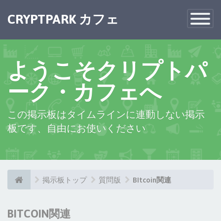
×
CRYPTPARK カフェ
Toggle
Navigatio
ようこそクリプトパ
ーク・カフェへ
この掲示板はタイムラインに連動しない掲示
板です、自由にお使いください
掲示板トップ
質問版
BItcoin関連
BITCOIN関連