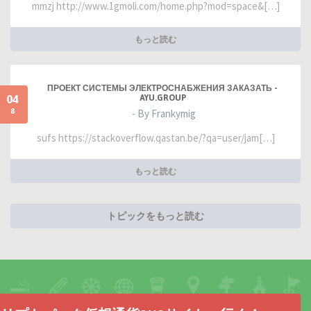
mmzj http://www.1gmoli.com/home.php?mod=space&[…]
もっと読む
ПРОЕКТ СИСТЕМЫ ЭЛЕКТРОСНАБЖЕНИЯ ЗАКАЗАТЬ -
04
AYU.GROUP
8
- By Frankymig
sufs https://stackoverflow.qastan.be/?qa=user/jam[…]
もっと読む
トピックをもっと読む