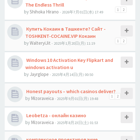
The Endless Thrill
1
2
by
Shihoka Hirano
- 2026年7月01日(水) 17:49
Купить Кокаин в Ташкенте? Сайт -
TOSHKENT-COCAINE.VIP Кокаин
1
2
by
WalteryiJit
- 2025年1月20日(月) 11:19
Windows 10 Activation Key Flipkart and
windows activation u
by
Jауrglope
- 2025年4月14日(月) 00:50
Honest payouts – which casinos deliver?
1
2
by
Mizoraveica
- 2025年9月01日(月) 19:48
Leobetza - онлайн казино
by
Mizoraveica
- 2025年8月23日(土) 01:53
комплексное проектирование