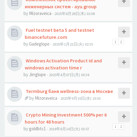
инженерных систем - ayu.group
by
Mizoraveica
- 2025年8月28日(木) 02:08
Fuel testnet beta 5 and testnet
binancefuture.com
1
2
by
Gadeglope
- 2025年1月21日(火) 02:35
Windows Activation Product Id and
windows activation time r
by
Jirrglope
- 2025年4月07日(月) 00:34
Termburg баня wellness-зона в Москве
by
Mizoraveica
- 2025年9月10日(水) 10:55
Crypto Mining Investment 500% per 6
hours for 48 hours
1
2
by
goldbtc1
- 2018年8月14日(火) 05:57