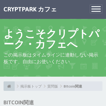
×
CRYPTPARK カフェ
Toggle
Navigatio
ようこそクリプトパ
ーク・カフェへ
この掲示板はタイムラインに連動しない掲示
板です、自由にお使いください
掲示板トップ
質問版
BItcoin関連
BITCOIN関連