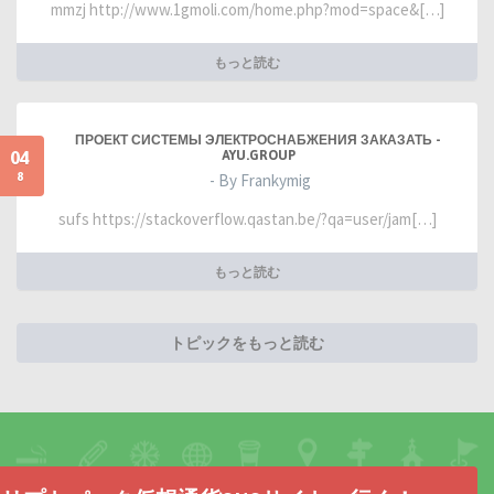
mmzj http://www.1gmoli.com/home.php?mod=space&[…]
もっと読む
ПРОЕКТ СИСТЕМЫ ЭЛЕКТРОСНАБЖЕНИЯ ЗАКАЗАТЬ -
04
AYU.GROUP
8
- By Frankymig
sufs https://stackoverflow.qastan.be/?qa=user/jam[…]
もっと読む
トピックをもっと読む