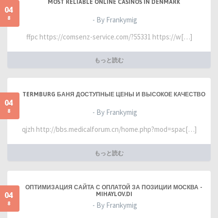
MOST RELIABLE ONLINE CASINOS IN DENMARK
04
8
- By Frankymig
ffpc https://comsenz-service.com/?55331 https://w[…]
もっと読む
TERMBURG БАНЯ ДОСТУПНЫЕ ЦЕНЫ И ВЫСОКОЕ КАЧЕСТВО
04
8
- By Frankymig
qjzh http://bbs.medicalforum.cn/home.php?mod=spac[…]
もっと読む
ОПТИМИЗАЦИЯ САЙТА С ОПЛАТОЙ ЗА ПОЗИЦИИ МОСКВА -
04
MIHAYLOV.DI
8
- By Frankymig