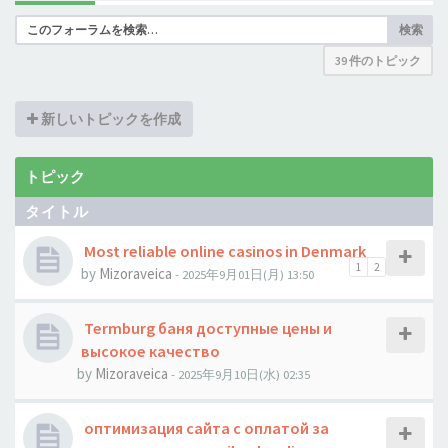
検索
39 件のトピック
新しいトピックを作成
トピック
タイトル
Most reliable online casinos in Denmark
1
2
by
Mizoraveica
- 2025年9月01日(月) 13:50
Termburg баня доступные цены и
высокое качество
by
Mizoraveica
- 2025年9月10日(水) 02:35
оптимизация сайта с оплатой за