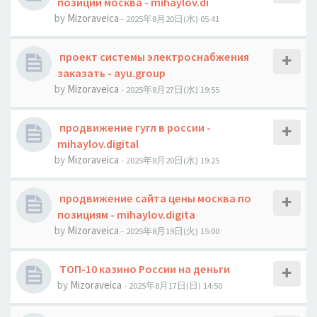
позиции москва - mihaylov.di
by
Mizoraveica
- 2025年8月20日(水) 05:41
проект системы электроснабжения
заказать - ayu.group
by
Mizoraveica
- 2025年8月27日(水) 19:55
продвижение гугл в россии -
mihaylov.digital
by
Mizoraveica
- 2025年8月20日(水) 19:25
продвижение сайта цены москва по
позициям - mihaylov.digita
by
Mizoraveica
- 2025年8月19日(火) 15:00
ТОП-10 казино России на деньги
by
Mizoraveica
- 2025年8月17日(日) 14:50