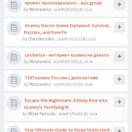
проект прокладки волс - ayu.group
by
Mizoraveica
- 2025年8月27日(水) 11:11
Granny Horror Game Explained: Survival,
Puzzles, and Pure Fe
by
ChestikeJules
- 2026年1月22日(木) 15:51
Leobetza - интернет казино на деньги
by
Mizoraveica
- 2025年8月23日(土) 07:58
ТОП казино России с депозитами
by
Mizoraveica
- 2025年8月17日(日) 20:48
Escape the Nightmare: A Deep Dive into
Granny's Terrifying W
by
Misae Hotsuda
- 2026年7月02日(木) 16:14
Your Ultimate Guide to Slope Unblocked –