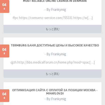
MOST RELIABLE ONLINE CASINOS IN DENMARK
04
8
- By Frankymig
ffpc https://comsenz-service.com/?55331 https://w[…]
もっと読む
TERMBURG БАНЯ ДОСТУПНЫЕ ЦЕНЫ И ВЫСОКОЕ КАЧЕСТВО
04
8
- By Frankymig
qjzh http://bbs.medicalforum.cn/home.php?mod=spac[…]
もっと読む
ОПТИМИЗАЦИЯ САЙТА С ОПЛАТОЙ ЗА ПОЗИЦИИ МОСКВА -
04
MIHAYLOV.DI
8
- By Frankymig