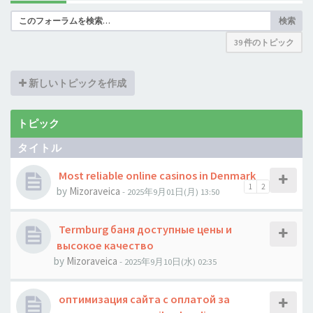
検索
39 件のトピック
新しいトピックを作成
トピック
タイトル
Most reliable online casinos in Denmark
1
2
by
Mizoraveica
- 2025年9月01日(月) 13:50
Termburg баня доступные цены и
высокое качество
by
Mizoraveica
- 2025年9月10日(水) 02:35
оптимизация сайта с оплатой за