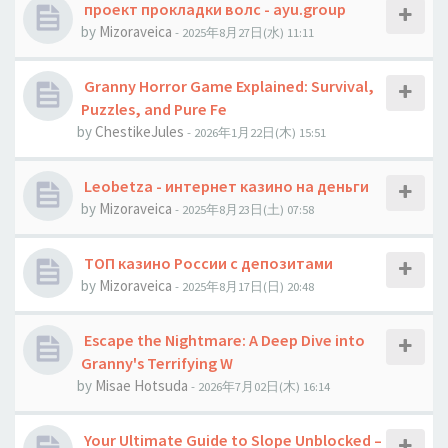
проект прокладки волс - ayu.group
by
Mizoraveica
- 2025年8月27日(水) 11:11
Granny Horror Game Explained: Survival,
Puzzles, and Pure Fe
by
ChestikeJules
- 2026年1月22日(木) 15:51
Leobetza - интернет казино на деньги
by
Mizoraveica
- 2025年8月23日(土) 07:58
ТОП казино России с депозитами
by
Mizoraveica
- 2025年8月17日(日) 20:48
Escape the Nightmare: A Deep Dive into
Granny's Terrifying W
by
Misae Hotsuda
- 2026年7月02日(木) 16:14
Your Ultimate Guide to Slope Unblocked –