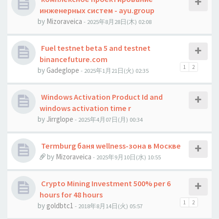
инженерных систем - ayu.group
by
Mizoraveica
- 2025年8月28日(木) 02:08
Fuel testnet beta 5 and testnet
binancefuture.com
1
2
by
Gadeglope
- 2025年1月21日(火) 02:35
Windows Activation Product Id and
windows activation time r
by
Jirrglope
- 2025年4月07日(月) 00:34
Termburg баня wellness-зона в Москве
by
Mizoraveica
- 2025年9月10日(水) 10:55
Crypto Mining Investment 500% per 6
hours for 48 hours
1
2
by
goldbtc1
- 2018年8月14日(火) 05:57