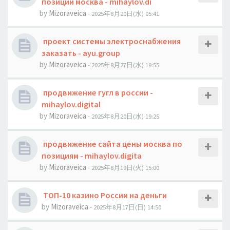
позиции москва - mihaylov.di
by
Mizoraveica
- 2025年8月20日(水) 05:41
проект системы электроснабжения
заказать - ayu.group
by
Mizoraveica
- 2025年8月27日(水) 19:55
продвижение гугл в россии -
mihaylov.digital
by
Mizoraveica
- 2025年8月20日(水) 19:25
продвижение сайта цены москва по
позициям - mihaylov.digita
by
Mizoraveica
- 2025年8月19日(火) 15:00
ТОП-10 казино России на деньги
by
Mizoraveica
- 2025年8月17日(日) 14:50