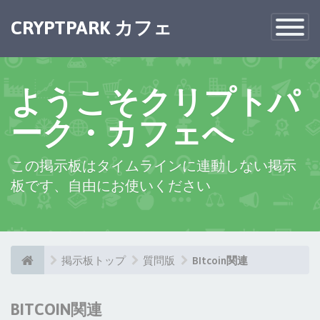
×
CRYPTPARK カフェ
Toggle
Navigatio
ようこそクリプトパ
ーク・カフェへ
この掲示板はタイムラインに連動しない掲示
板です、自由にお使いください
掲示板トップ
質問版
BItcoin関連
BITCOIN関連