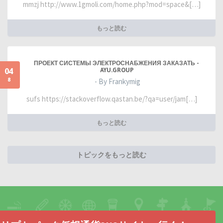
mmzj http://www.1gmoli.com/home.php?mod=space&[…]
もっと読む
ПРОЕКТ СИСТЕМЫ ЭЛЕКТРОСНАБЖЕНИЯ ЗАКАЗАТЬ -
04
AYU.GROUP
8
- By Frankymig
sufs https://stackoverflow.qastan.be/?qa=user/jam[…]
もっと読む
トピックをもっと読む