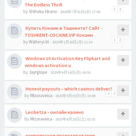
The Endless Thrill
1
2
by
Shihoka Hirano
- 2026年7月01日(水) 17:49
Купить Кокаин в Ташкенте? Сайт -
TOSHKENT-COCAINE.VIP Кокаин
1
2
by
WalteryiJit
- 2025年1月20日(月) 11:19
Windows 10 Activation Key Flipkart and
windows activation u
by
Jауrglope
- 2025年4月14日(月) 00:50
Honest payouts – which casinos deliver?
1
2
by
Mizoraveica
- 2025年9月01日(月) 19:48
Leobetza - онлайн казино
by
Mizoraveica
- 2025年8月23日(土) 01:53
комплексное проектирование